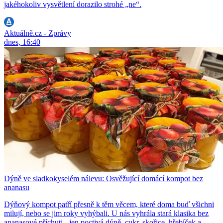
jakéhokoliv vysvětlení dorazilo strohé „ne“.
Aktuálně.cz - Zprávy
dnes, 16:40
Dýně ve sladkokyselém nálevu: Osvěžující domácí kompot bez
ananasu
Dýňový kompot patří přesně k těm věcem, které doma buď všichni
milují, nebo se jim roky vyhýbali. U nás vyhrála stará klasika bez
ananasové příchuti - jen poctivá dýně, cukr, skořice, hřebíček a