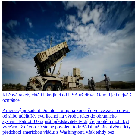
Klíčové rakety chtěli Ukrajinci od USA už dříve. Odmítl je i největší
ochránce
Americký prezident Donald Trump na konci července začal couvat
od slibu udělit Kyjevu licenci na výrobu raket do obranného
systému Patriot. Ukrajinští představitelé tvrdí, že problém mohl být
vyřešen už dávno. O stejné povolení totiž žádali už před dvěma lety
předchozí americkou vládu: z Washingtonu však tehdy bez