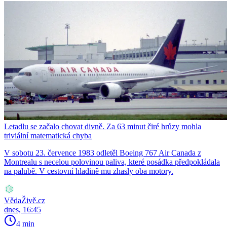
Letadlu se začalo chovat divně. Za 63 minut čiré hrůzy mohla
triviální matematická chyba
V sobotu 23. července 1983 odletěl Boeing 767 Air Canada z
Montrealu s necelou polovinou paliva, které posádka předpokládala
na palubě. V cestovní hladině mu zhasly oba motory.
VědaŽivě.cz
dnes, 16:45
4 min