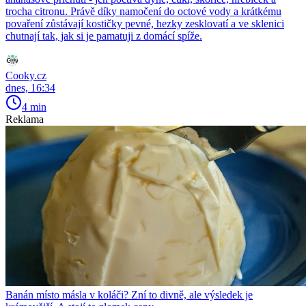
trocha citronu. Právě díky namočení do octové vody a krátkému
povaření zůstávají kostičky pevné, hezky zesklovatí a ve sklenici
chutnají tak, jak si je pamatuji z domácí spíže.
Cooky.cz
dnes, 16:34
4 min
Reklama
Banán místo másla v koláči? Zní to divně, ale výsledek je