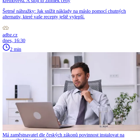
krémovější. A stojí to zlomek ceny
Šetrné náhražky: Jak snížit náklady na máslo pomocí chutných
alternativ, které vaše recepty ještě vylepší.
adbz.cz
dnes, 16:30
2 min
Má zaměstnavatel dle českých zákonů povinnost instalovat na