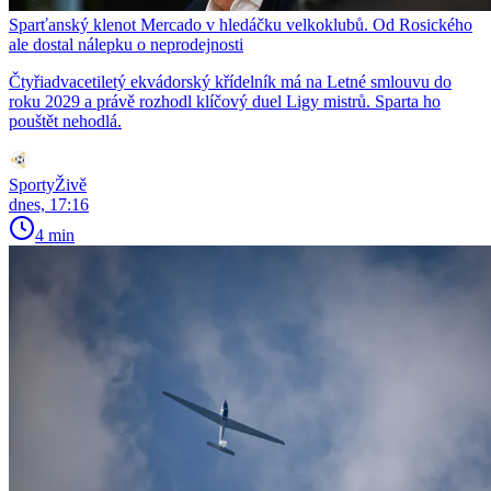
Sparťanský klenot Mercado v hledáčku velkoklubů. Od Rosického
ale dostal nálepku o neprodejnosti
Čtyřiadvacetiletý ekvádorský křídelník má na Letné smlouvu do
roku 2029 a právě rozhodl klíčový duel Ligy mistrů. Sparta ho
pouštět nehodlá.
SportyŽivě
dnes, 17:16
4 min