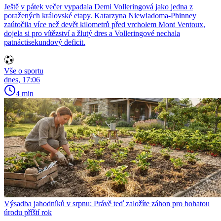
Ještě v pátek večer vypadala Demi Volleringová jako jedna z
poražených královské etapy. Katarzyna Niewiadoma-Phinney
zaútočila více než devět kilometrů před vrcholem Mont Ventoux,
dojela si pro vítězství a žlutý dres a Volleringové nechala
patnáctisekundový deficit.
Vše o sportu
dnes, 17:06
4 min
Výsadba jahodníků v srpnu: Právě teď založíte záhon pro bohatou
úrodu příští rok