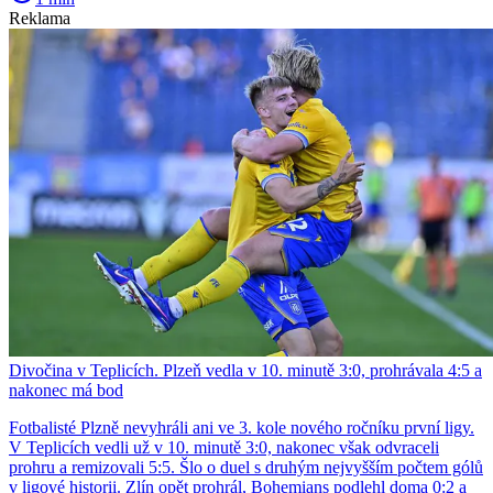
Reklama
Divočina v Teplicích. Plzeň vedla v 10. minutě 3:0, prohrávala 4:5 a
nakonec má bod
Fotbalisté Plzně nevyhráli ani ve 3. kole nového ročníku první ligy.
V Teplicích vedli už v 10. minutě 3:0, nakonec však odvraceli
prohru a remizovali 5:5. Šlo o duel s druhým nejvyšším počtem gólů
v ligové historii. Zlín opět prohrál, Bohemians podlehl doma 0:2 a