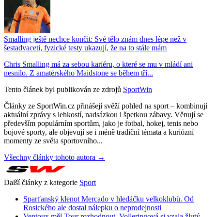
Smalling ještě nechce končit: Své tělo znám dnes lépe než v
šestadvaceti, fyzické testy ukazují, že na to stále mám
Chris Smalling má za sebou kariéru, o které se mu v mládí ani
nesnilo. Z amatérského Maidstone se během tří...
Tento článek byl publikován ze zdrojů
SportWin
Články ze SportWin.cz přinášejí svěží pohled na sport – kombinují
aktuální zprávy s lehkostí, nadsázkou i špetkou zábavy. Věnují se
především populárním sportům, jako je fotbal, hokej, tenis nebo
bojové sporty, ale objevují se i méně tradiční témata a kuriózní
momenty ze světa sportovního...
Všechny články tohoto autora →
Další články z kategorie
Sport
Sparťanský klenot Mercado v hledáčku velkoklubů. Od
Rosického ale dostal nálepku o neprodejnosti
Ventoux měl Tour rozhodnout. Volleringová si vzala žlutý