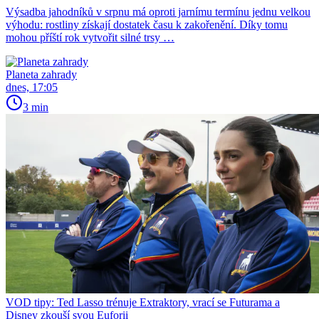
Výsadba jahodníků v srpnu má oproti jarnímu termínu jednu velkou
výhodu: rostliny získají dostatek času k zakořenění. Díky tomu
mohou příští rok vytvořit silné trsy …
Planeta zahrady
dnes, 17:05
3 min
VOD tipy: Ted Lasso trénuje Extraktory, vrací se Futurama a
Disney zkouší svou Euforii