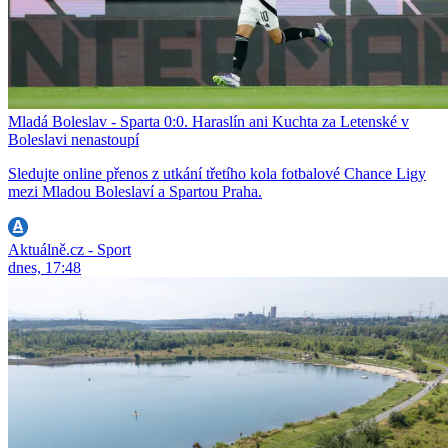
Mladá Boleslav - Sparta 0:0. Haraslín ani Kuchta za Letenské v
Boleslavi nenastoupí
Sledujte online přenos z utkání třetího kola fotbalové Chance Ligy
mezi Mladou Boleslaví a Spartou Praha.
Aktuálně.cz - Sport
dnes, 17:48