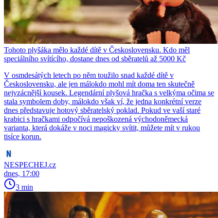
Tohoto plyšáka mělo každé dítě v Československu. Kdo měl
speciálního svítícího, dostane dnes od sběratelů až 5000 Kč
V osmdesátých letech po něm toužilo snad každé dítě v
Československu, ale jen málokdo mohl mít doma ten skutečně
nejvzácnější kousek. Legendární plyšová hračka s velkýma očima se
stala symbolem doby, málokdo však ví, že jedna konkrétní verze
dnes představuje hotový sběratelský poklad. Pokud ve vaší staré
krabici s hračkami odpočívá nepoškozená východoněmecká
varianta, která dokáže v noci magicky svítit, můžete mít v rukou
tisíce korun.
NESPECHEJ.cz
dnes, 17:00
3 min