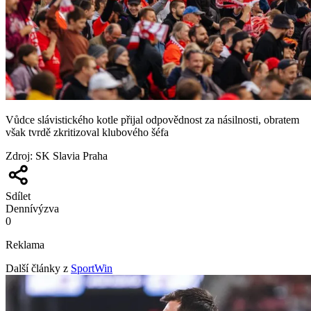
Vůdce slávistického kotle přijal odpovědnost za násilnosti, obratem
však tvrdě zkritizoval klubového šéfa
Zdroj
:
SK Slavia Praha
Sdílet
Denní
výzva
0
Reklama
Další články z
SportWin