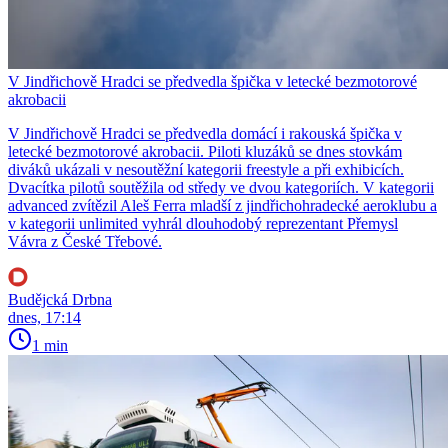
V Jindřichově Hradci se předvedla špička v letecké bezmotorové
akrobacii
V Jindřichově Hradci se předvedla domácí i rakouská špička v
letecké bezmotorové akrobacii. Piloti kluzáků se dnes stovkám
diváků ukázali v nesoutěžní kategorii freestyle a při exhibicích.
Dvacítka pilotů soutěžila od středy ve dvou kategoriích. V kategorii
advanced zvítězil Aleš Ferra mladší z jindřichohradecké aeroklubu a
v kategorii unlimited vyhrál dlouhodobý reprezentant Přemysl
Vávra z České Třebové.
Budějcká Drbna
dnes, 17:14
1 min