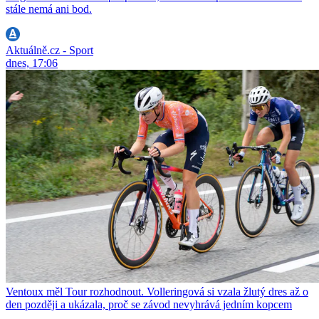
stále nemá ani bod.
Aktuálně.cz - Sport
dnes, 17:06
Ventoux měl Tour rozhodnout. Volleringová si vzala žlutý dres až o
den později a ukázala, proč se závod nevyhrává jedním kopcem