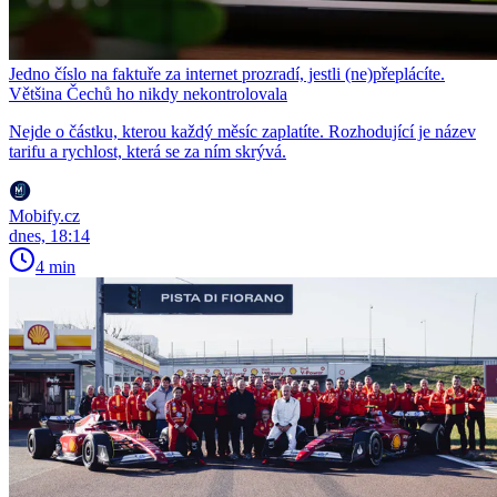
Jedno číslo na faktuře za internet prozradí, jestli (ne)přeplácíte.
Většina Čechů ho nikdy nekontrolovala
Nejde o částku, kterou každý měsíc zaplatíte. Rozhodující je název
tarifu a rychlost, která se za ním skrývá.
Mobify.cz
dnes, 18:14
4 min