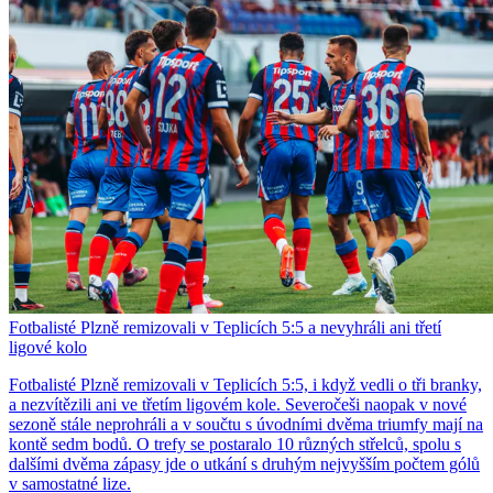
Fotbalisté Plzně remizovali v Teplicích 5:5 a nevyhráli ani třetí
ligové kolo
Fotbalisté Plzně remizovali v Teplicích 5:5, i když vedli o tři branky,
a nezvítězili ani ve třetím ligovém kole. Severočeši naopak v nové
sezoně stále neprohráli a v součtu s úvodními dvěma triumfy mají na
kontě sedm bodů. O trefy se postaralo 10 různých střelců, spolu s
dalšími dvěma zápasy jde o utkání s druhým nejvyšším počtem gólů
v samostatné lize.