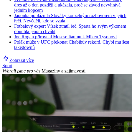
dres až o den později a ukázala, proč se závod nevyhrává
jedním kopcem
Japonka pobláznila Slováky kouzelným rozhovorem v jejich
řeči. Nevěděli, kde se vzala
Fotbalový expert Vízek ztratil řeč. Sparta ho svým výkonem
donutila jenom chválit
Joe Rogan přirovnal Mosese Itaumu k Mikeu Tysonovi
Polák může v UFC překonat Chabibův rekord. Chybí mu šest
takedownů
Zobrazit více
Sport
Vybrali jsme pro vás
Magazíny a zajímavosti