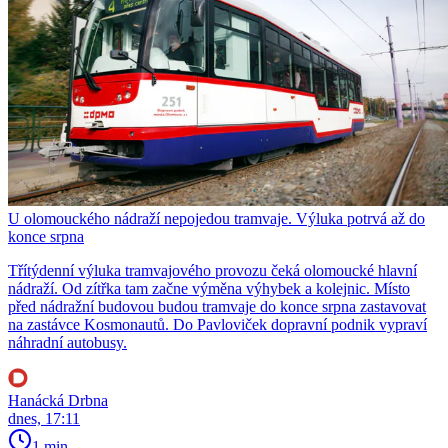
U olomouckého nádraží nepojedou tramvaje. Výluka potrvá až do
konce srpna
Třítýdenní výluka tramvajového provozu čeká olomoucké hlavní
nádraží. Od zítřka tam začne výměna výhybek a kolejnic. Místo
před nádražní budovou budou tramvaje do konce srpna zastavovat
na zastávce Kosmonautů. Do Pavloviček dopravní podnik vypraví
náhradní autobusy.
Hanácká Drbna
dnes, 17:11
1 min