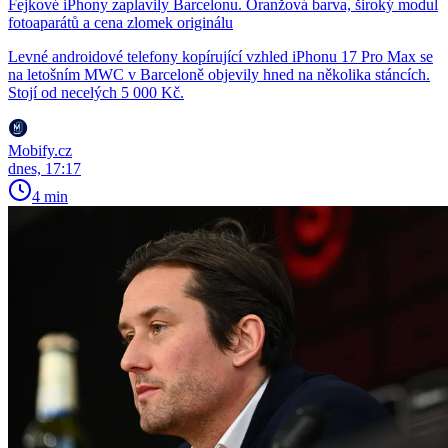
Fejkové iPhony zaplavily Barcelonu. Oranžová barva, široký modul
fotoaparátů a cena zlomek originálu
Levné androidové telefony kopírující vzhled iPhonu 17 Pro Max se
na letošním MWC v Barceloně objevily hned na několika stáncích.
Stojí od necelých 5 000 Kč.
Mobify.cz
dnes, 17:17
4 min