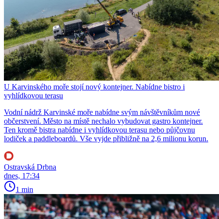
U Karvinského moře stojí nový kontejner. Nabídne bistro i
vyhlídkovou terasu
Vodní nádrž Karvinské moře nabídne svým návštěvníkům nové
občerstvení. Město na místě nechalo vybudovat gastro kontejner.
Ten kromě bistra nabídne i vyhlídkovou terasu nebo půjčovnu
lodiček a paddleboardů. Vše vyjde přibližně na 2,6 milionu korun.
Ostravská Drbna
dnes, 17:34
1 min