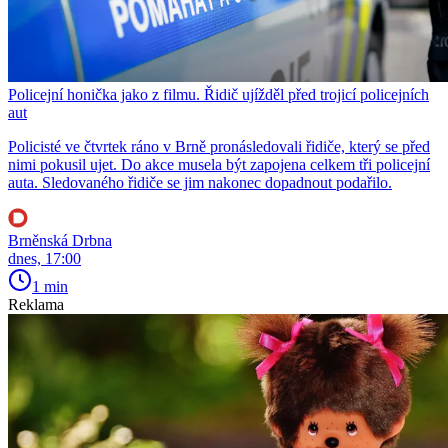
Policejní honička jako z filmu. Řidič ujížděl před trojicí policejních
aut
Policisté ve čtvrtek ráno v Brně pronásledovali řidiče, který se před
nimi pokusil ujet. Do akce musela být zapojena celkem tři policejní
auta. Sledovaného řidiče se jim nakonec dopadnout podařilo.
Brněnská Drbna
dnes, 17:00
1 min
Reklama