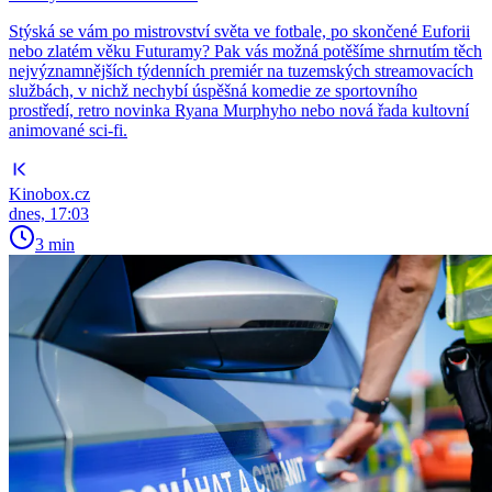
Stýská se vám po mistrovství světa ve fotbale, po skončené Euforii
nebo zlatém věku Futuramy? Pak vás možná potěšíme shrnutím těch
nejvýznamnějších týdenních premiér na tuzemských streamovacích
službách, v nichž nechybí úspěšná komedie ze sportovního
prostředí, retro novinka Ryana Murphyho nebo nová řada kultovní
animované sci-fi.
Kinobox.cz
dnes, 17:03
3 min