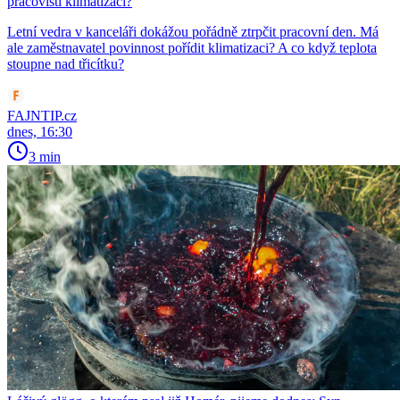
pracovišti klimatizaci?
Letní vedra v kanceláři dokážou pořádně ztrpčit pracovní den. Má
ale zaměstnavatel povinnost pořídit klimatizaci? A co když teplota
stoupne nad třicítku?
FAJNTIP.cz
dnes, 16:30
3 min