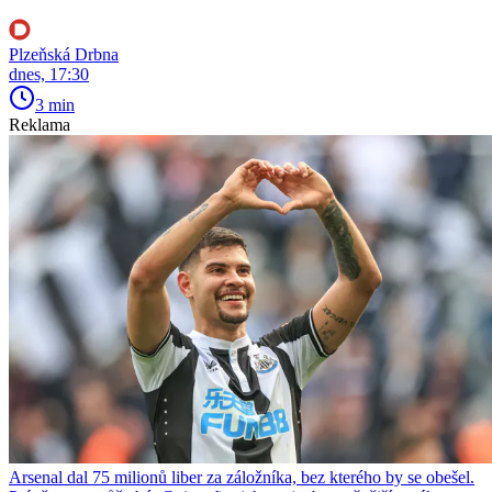
Plzeňská Drbna
dnes, 17:30
3 min
Reklama
Arsenal dal 75 milionů liber za záložníka, bez kterého by se obešel.