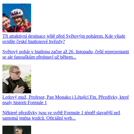
Tři atraktivní destinace ještě před Světovým pohárem. Kde všude
uvidíte české biatlonové hvězdy?
Světový pohár v biatlonu začne až 26. listopadu, čeští reprezentanti
se ale fanouškům představí už během...
Ledový muž, Profesor, Pan Monako i Létající Fin. Přezdívky, které
psaly historii Formule 1
Některé přezdívky jsou ve světě Formule 1 téměř slavnější než
samotná jména jezdců. Oficiální web...