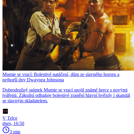
Mumie se vrací: Bolestivé natáčení, dům ze slavného hororu a
nejhorší dny Dwaynea Johnsona
Dobrodružný snímek Mumie se vrací spojil známé herce s novými
tvářemi. Zákulisí odhaluje bolestivé zranění hlavní hvězdy i skandál
se slavným skladatelem.
V Telce
dnes, 16:50
3 min