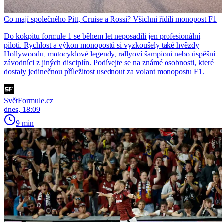
Co mají společného Pitt, Cruise a Rossi? Všichni řídili monopost F1
Do kokpitu formule 1 se během let neposadili jen profesionální
piloti. Rychlost a výkon monopostů si vyzkoušely také hvězdy
Hollywoodu, motocyklové legendy, rallyoví šampioni nebo úspěšní
závodníci z jiných disciplín. Podívejte se na známé osobnosti, které
dostaly jedinečnou příležitost usednout za volant monopostu F1.
SvětFormule.cz
dnes, 18:09
9 min