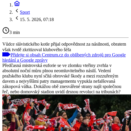
Sport
15. 5. 2026, 07:18
3 min
Vůdce slávistického kotle přijal odpovědnost za násilnosti, obratem
však tvrdě zkritizoval klubového šéfa
Přidejte si obsah Centrum.cz do oblíbených zdrojů pro Google
hledání a Google zprávy
Předčasná mistrovská euforie se ve zlomku vteřiny zvrhla v
absolutní noční můru plnou neomluvitelného násilí. Vedení
pražského klubu nyní sčítá obrovské škody a mezi rozzuřeným
davem a nejvyššími patry managementu vypukla nefalšovaná
zákopová válka. Dokážou obě znesvářené strany najít společnou
řeč, nebo domovský stadion uvidí drsnou revoluci na tribunách?