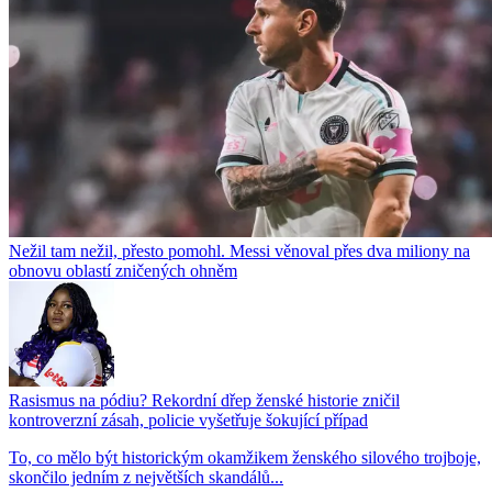
Nežil tam nežil, přesto pomohl. Messi věnoval přes dva miliony na
obnovu oblastí zničených ohněm
Rasismus na pódiu? Rekordní dřep ženské historie zničil
kontroverzní zásah, policie vyšetřuje šokující případ
To, co mělo být historickým okamžikem ženského silového trojboje,
skončilo jedním z největších skandálů...