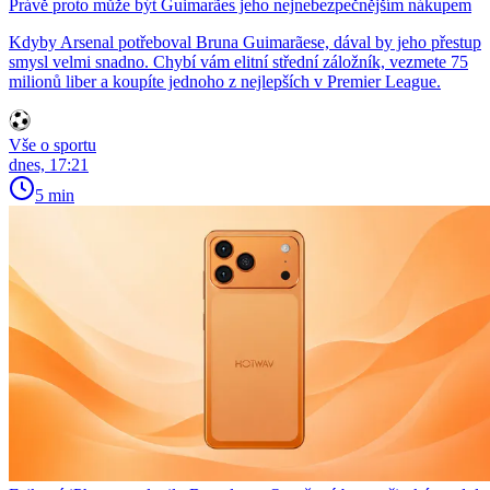
Právě proto může být Guimarães jeho nejnebezpečnějším nákupem
Kdyby Arsenal potřeboval Bruna Guimarãese, dával by jeho přestup
smysl velmi snadno. Chybí vám elitní střední záložník, vezmete 75
milionů liber a koupíte jednoho z nejlepších v Premier League.
Vše o sportu
dnes, 17:21
5 min