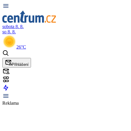
sobota 8. 8.
so 8. 8.
26°C
Přihlášení
Reklama