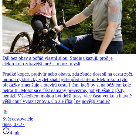
Dál bez obav a pořád vlastní silou. Studie ukazují, proč je
elektrokolo zdravější, než si mnozí myslí
Prudké kopce, protivítr nebo obava, zda zbude dost sil na cestu zpět,
mohou cyklistický výlet zhatit ještě před startem. Elektrokolo tyto
překážky zmenšuje a otevírá cestu i těm, kteří by si na běžném kole
netroufli. Motor sice část námahy převezme, pohyb však z jízdy
nemizí. Výsledkem mohou být delší trasy, více času venku a hlavně
větší chuť vyrazit znovu. Co ale říkají nejnovější studie?
Svět cestovatele
dnes, 07:27
4 min