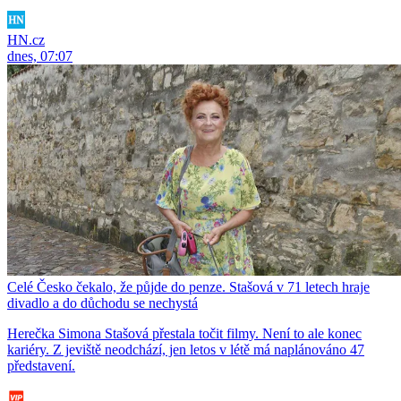
HN.cz
dnes, 07:07
Celé Česko čekalo, že půjde do penze. Stašová v 71 letech hraje
divadlo a do důchodu se nechystá
Herečka Simona Stašová přestala točit filmy. Není to ale konec
kariéry. Z jeviště neodchází, jen letos v létě má naplánováno 47
představení.