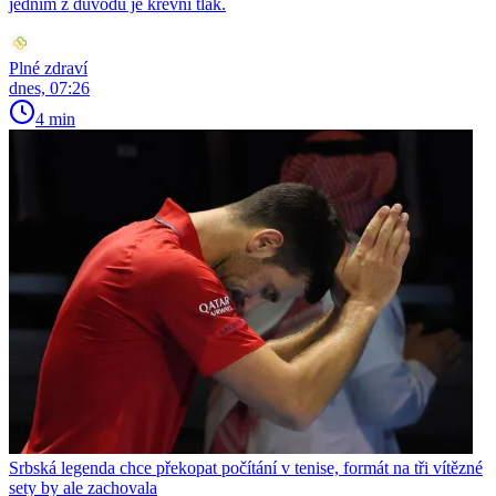
jedním z důvodů je krevní tlak.
Plné zdraví
dnes, 07:26
4 min
Srbská legenda chce překopat počítání v tenise, formát na tři vítězné
sety by ale zachovala