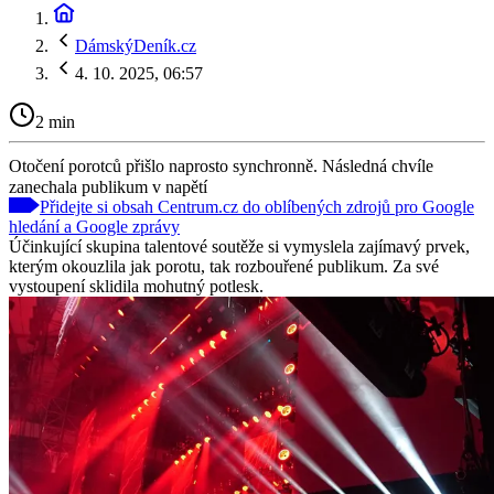
DámskýDeník.cz
4. 10. 2025, 06:57
2 min
Otočení porotců přišlo naprosto synchronně. Následná chvíle
zanechala publikum v napětí
Přidejte si obsah Centrum.cz do oblíbených zdrojů pro Google
hledání a Google zprávy
Účinkující skupina talentové soutěže si vymyslela zajímavý prvek,
kterým okouzlila jak porotu, tak rozbouřené publikum. Za své
vystoupení sklidila mohutný potlesk.