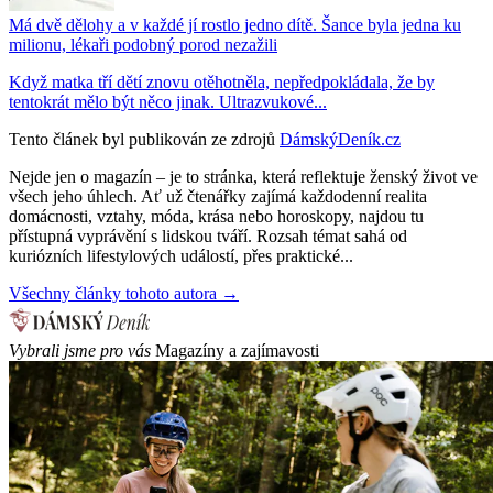
Má dvě dělohy a v každé jí rostlo jedno dítě. Šance byla jedna ku
milionu, lékaři podobný porod nezažili
Když matka tří dětí znovu otěhotněla, nepředpokládala, že by
tentokrát mělo být něco jinak. Ultrazvukové...
Tento článek byl publikován ze zdrojů
DámskýDeník.cz
Nejde jen o magazín – je to stránka, která reflektuje ženský život ve
všech jeho úhlech. Ať už čtenářky zajímá každodenní realita
domácnosti, vztahy, móda, krása nebo horoskopy, najdou tu
přístupná vyprávění s lidskou tváří. Rozsah témat sahá od
kuriózních lifestylových událostí, přes praktické...
Všechny články tohoto autora →
Vybrali jsme pro vás
Magazíny a zajímavosti