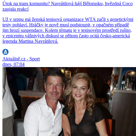
Útok na trans komunitu? Navrátilová hájí Bělorusku, hvězdná Coco
zaujala reakcí
Už v srpnu má ženská tenisová organizace WTA začít s genetickými
testy pohlaví. Hráčky je nově musí podstoupit, v opačném případě
jim hrozí suspendace. Kolem tématu je v tenisovém prostředí rušno,
v epicentru vášnivých diskusí se přitom často ocitá česko-americká
legenda Martina Navrátilová.
Aktuálně.cz - Sport
dnes, 07:04