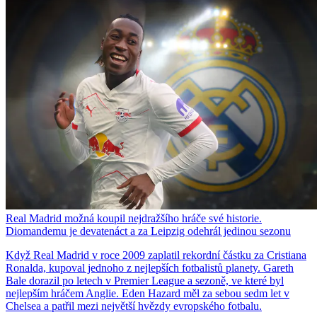
Real Madrid možná koupil nejdražšího hráče své historie.
Diomandemu je devatenáct a za Leipzig odehrál jedinou sezonu
Když Real Madrid v roce 2009 zaplatil rekordní částku za Cristiana
Ronalda, kupoval jednoho z nejlepších fotbalistů planety. Gareth
Bale dorazil po letech v Premier League a sezoně, ve které byl
nejlepším hráčem Anglie. Eden Hazard měl za sebou sedm let v
Chelsea a patřil mezi největší hvězdy evropského fotbalu.