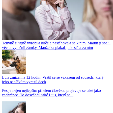
Tchyně si tajně vyrobila klíče a nastěhovala se k nim. Martin jí sbalil
věci a vyměnil zámky. Manželka plakala, ale stála za ním
Luis zmizel na 12 hodin. Vrátil se se vzkazem od souseda, který
jeho páníčkům vyrazil dech
Pes je nejen nejlepším přítelem člověka, projevuje se také jako
zachránce. To dosvědčil také Luis, který se...