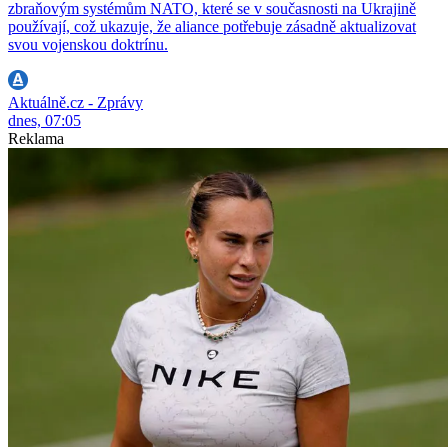
zbraňovým systémům NATO, které se v současnosti na Ukrajině
používají, což ukazuje, že aliance potřebuje zásadně aktualizovat
svou vojenskou doktrínu.
Aktuálně.cz - Zprávy
dnes, 07:05
Reklama