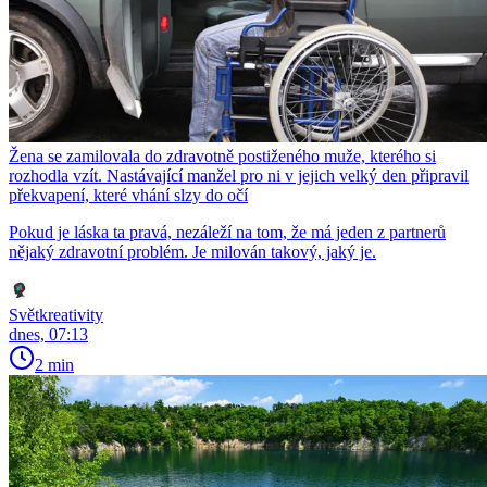
Žena se zamilovala do zdravotně postiženého muže, kterého si
rozhodla vzít. Nastávající manžel pro ni v jejich velký den připravil
překvapení, které vhání slzy do očí
Pokud je láska ta pravá, nezáleží na tom, že má jeden z partnerů
nějaký zdravotní problém. Je milován takový, jaký je.
Světkreativity
dnes, 07:13
2 min