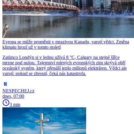
Evropa se může proměnit v mrazivou Kanadu, varují vědci. Změna
klimatu hrozí už v tomto století
Zatímco Londýn si v lednu užívá 8 °C, Calgary na stejné šířce
mrzne pod nulou. Tajemství mírných evropských zim skrývá obří
oceánský systém, který přenáší teplo milionů elektráren. Vědci ale
varují: pokud se zhroutí, čeká nás katastrofa.
NESPECHEJ.cz
dnes, 07:00
3 min