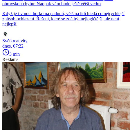
obrovskou chybu: Naopak vám bude ještě větší vedro
Když je i v noci horko na padnutí, většina lidí hledá co nejrychlejší
způsob ochlazení. Řešení, které se zdá být nejlogičtější, ale není
nejlepší.
Světkreativity
dnes, 07:22
3 min
Reklama