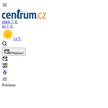
pátek 7. 8.
pá 7. 8.
21°C
Přihlášení
Reklama