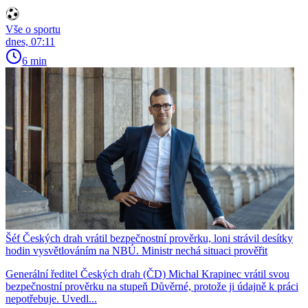
Vše o sportu
dnes, 07:11
6 min
Šéf Českých drah vrátil bezpečnostní prověrku, loni strávil desítky
hodin vysvětlováním na NBÚ. Ministr nechá situaci prověřit
Generální ředitel Českých drah (ČD) Michal Krapinec vrátil svou
bezpečnostní prověrku na stupeň Důvěrné, protože ji údajně k práci
nepotřebuje. Uvedl...