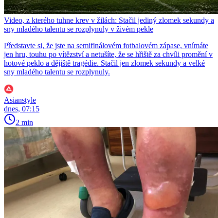
Video, z kterého tuhne krev v žilách: Stačil jediný zlomek sekundy a
sny mladého talentu se rozplynuly v živém pekle
Představte si, že jste na semifinálovém fotbalovém zápase, vnímáte
jen hru, touhu po vítězství a netušíte, že se hřiště za chvíli promění v
hotové peklo a dějiště tragédie. Stačil jen zlomek sekundy a velké
sny mladého talentu se rozplynuly.
Asianstyle
dnes, 07:15
2 min