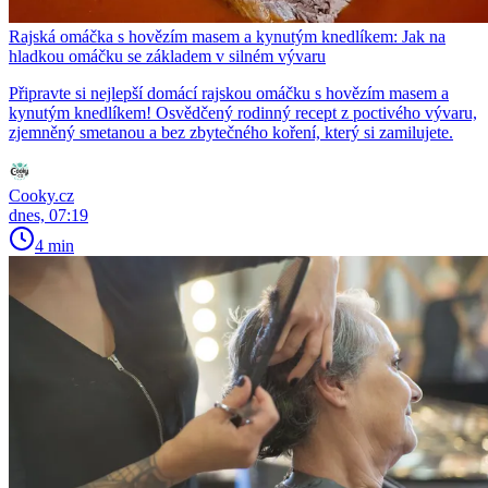
Rajská omáčka s hovězím masem a kynutým knedlíkem: Jak na
hladkou omáčku se základem v silném vývaru
Připravte si nejlepší domácí rajskou omáčku s hovězím masem a
kynutým knedlíkem! Osvědčený rodinný recept z poctivého vývaru,
zjemněný smetanou a bez zbytečného koření, který si zamilujete.
Cooky.cz
dnes, 07:19
4 min