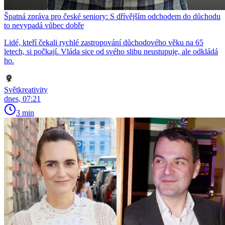
Špatná zpráva pro české seniory: S dřívějším odchodem do důchodu
to nevypadá vůbec dobře
Lidé, kteří čekali rychlé zastropování důchodového věku na 65
letech, si počkají. Vláda sice od svého slibu neustupuje, ale odkládá
ho.
Světkreativity
dnes, 07:21
3 min