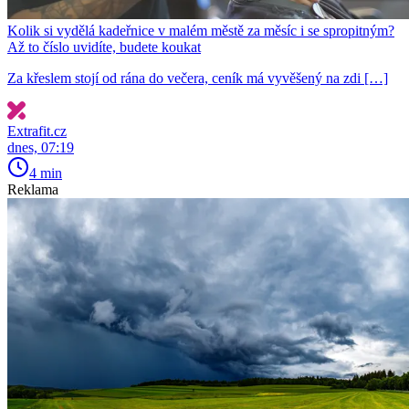
Kolik si vydělá kadeřnice v malém městě za měsíc i se spropitným?
Až to číslo uvidíte, budete koukat
Za křeslem stojí od rána do večera, ceník má vyvěšený na zdi […]
Extrafit.cz
dnes, 07:19
4 min
Reklama