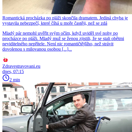
Romantická procházka po pláži skončila dramatem. Jediná chyba je
vystavila nebezpečí, které číhá u moře častěji, než se zdá
Mladý pár nemohl uvěřit svým očím, když uviděl své nohy po
procházce po pláži. Mladý muž se ženou zjistili, že se stali obětmi
neviditelného nepřítele. Není nic romantičtějšího, než strávit
dovolenou s milovanou osobou [...]...
Zdravestravovani.eu
dnes, 07:15
2 min