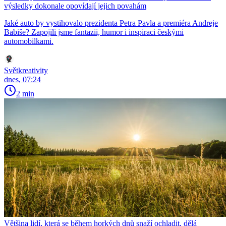
výsledky dokonale opovídají jejich povahám
Jaké auto by vystihovalo prezidenta Petra Pavla a premiéra Andreje
Babiše? Zapojili jsme fantazii, humor i inspiraci českými
automobilkami.
Světkreativity
dnes, 07:24
2 min
Většina lidí, která se během horkých dnů snaží ochladit, dělá