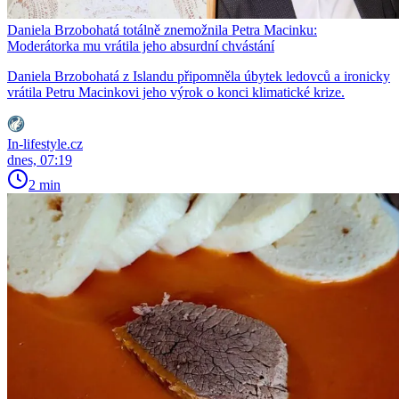
Daniela Brzobohatá totálně znemožnila Petra Macinku:
Moderátorka mu vrátila jeho absurdní chvástání
Daniela Brzobohatá z Islandu připomněla úbytek ledovců a ironicky
vrátila Petru Macinkovi jeho výrok o konci klimatické krize.
In-lifestyle.cz
dnes, 07:19
2 min