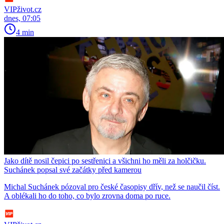
VIPživot.cz
dnes, 07:05
4 min
Jako dítě nosil čepici po sestřenici a všichni ho měli za holčičku.
Suchánek popsal své začátky před kamerou
Michal Suchánek pózoval pro české časopisy dřív, než se naučil číst.
A oblékali ho do toho, co bylo zrovna doma po ruce.