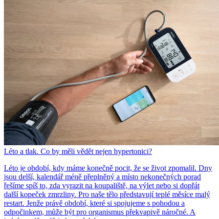
Léto a tlak. Co by měli vědět nejen hypertonici?
Léto je období, kdy máme konečně pocit, že se život zpomalil. Dny
jsou delší, kalendář méně přeplněný a místo nekonečných porad
řešíme spíš to, zda vyrazit na koupaliště, na výlet nebo si dopřát
další kopeček zmrzliny. Pro naše tělo představují teplé měsíce malý
restart. Jenže právě období, které si spojujeme s pohodou a
odpočinkem, může být pro organismus překvapivě náročné. A