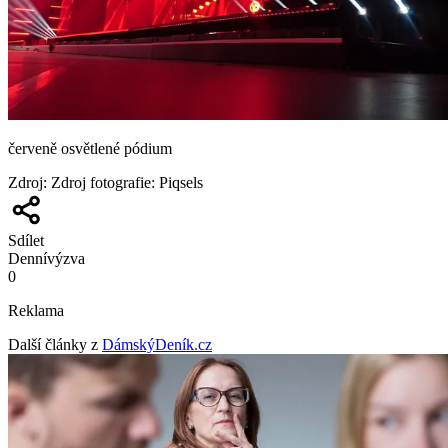
červeně osvětlené pódium
Zdroj
:
Zdroj fotografie: Piqsels
Sdílet
Denní
výzva
0
Reklama
Další články z
DámskýDeník.cz