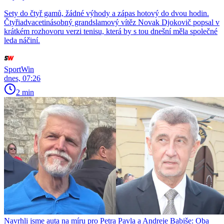
Sety do čtyř gamů, žádné výhody a zápas hotový do dvou hodin.
Čtyřiadvacetinásobný grandslamový vítěz Novak Djokovič popsal v
krátkém rozhovoru verzi tenisu, která by s tou dnešní měla společné
leda náčiní.
SportWin
dnes, 07:26
2 min
Navrhli jsme auta na míru pro Petra Pavla a Andreje Babiše: Oba