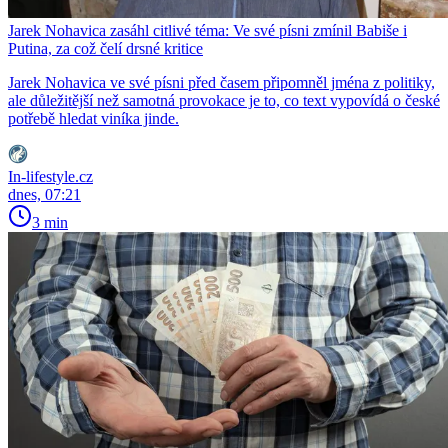
Jarek Nohavica zasáhl citlivé téma: Ve své písni zmínil Babiše i
Putina, za což čelí drsné kritice
Jarek Nohavica ve své písni před časem připomněl jména z politiky,
ale důležitější než samotná provokace je to, co text vypovídá o české
potřebě hledat viníka jinde.
In-lifestyle.cz
dnes, 07:21
3 min