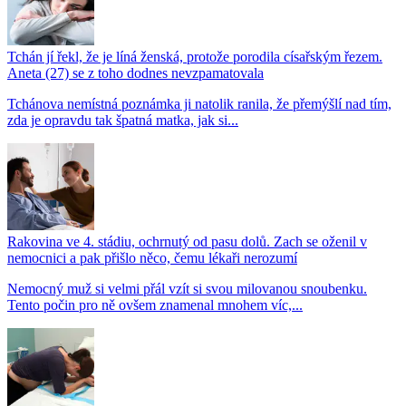
Tchán jí řekl, že je líná ženská, protože porodila císařským řezem.
Aneta (27) se z toho dodnes nevzpamatovala
Tchánova nemístná poznámka ji natolik ranila, že přemýšlí nad tím,
zda je opravdu tak špatná matka, jak si...
Rakovina ve 4. stádiu, ochrnutý od pasu dolů. Zach se oženil v
nemocnici a pak přišlo něco, čemu lékaři nerozumí
Nemocný muž si velmi přál vzít si svou milovanou snoubenku.
Tento počin pro ně ovšem znamenal mnohem víc,...