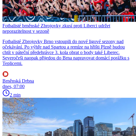
Fotbalisté brněnské Zbrojovky zkusí proti Liberci udržet
neporazitelnost v sezoně
Fotbalisté Zbrojovky Brno vstoupili do nové ligové sezony nad
očekávání. Po výhře nad Spartou a remíze na hřišti Plzně budou
chtít v páteční předehrávce 3. kola obrat o body také Liberec.
Severočeši naopak přijedou do Brna napravovat domácí porážku s
Teplicemi.
Brněnská Drbna
dnes, 07:00
2 min