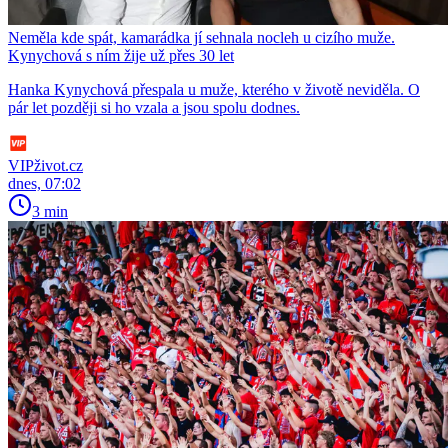
Neměla kde spát, kamarádka jí sehnala nocleh u cizího muže.
Kynychová s ním žije už přes 30 let
Hanka Kynychová přespala u muže, kterého v životě neviděla. O
pár let později si ho vzala a jsou spolu dodnes.
VIPživot.cz
dnes, 07:02
3 min