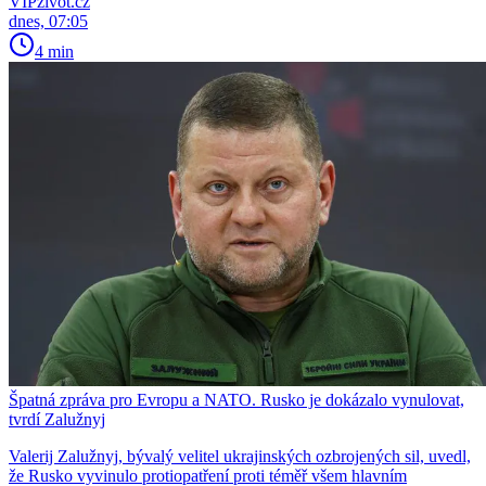
VIPživot.cz
dnes, 07:05
4 min
Špatná zpráva pro Evropu a NATO. Rusko je dokázalo vynulovat,
tvrdí Zalužnyj
Valerij Zalužnyj, bývalý velitel ukrajinských ozbrojených sil, uvedl,
že Rusko vyvinulo protiopatření proti téměř všem hlavním