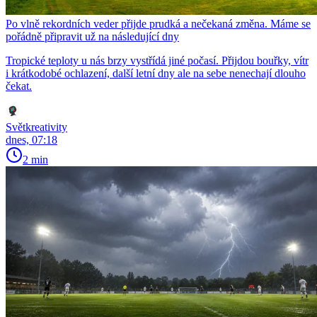
Po vlně rekordních veder přijde prudká a nečekaná změna. Máme se
pořádně připravit už na následující dny
Tropické teploty u nás brzy vystřídá jiné počasí. Přijdou bouřky, vítr
i krátkodobé ochlazení, další letní dny ale na sebe nenechají dlouho
čekat.
Světkreativity
dnes, 07:18
2 min