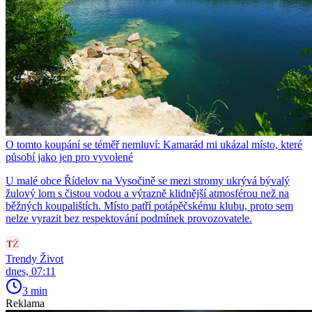
O tomto koupání se téměř nemluví: Kamarád mi ukázal místo, které
působí jako jen pro vyvolené
U malé obce Řídelov na Vysočině se mezi stromy ukrývá bývalý
žulový lom s čistou vodou a výrazně klidnější atmosférou než na
běžných koupalištích. Místo patří potápěčskému klubu, proto sem
nelze vyrazit bez respektování podmínek provozovatele.
Trendy Život
dnes, 07:11
3 min
Reklama