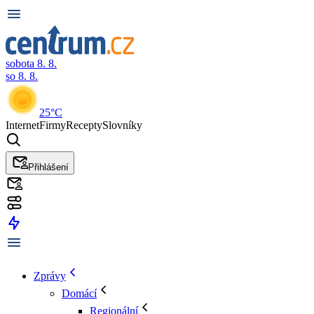
sobota 8. 8.
so 8. 8.
25°C
Internet
Firmy
Recepty
Slovníky
Přihlášení
Zprávy
Domácí
Regionální