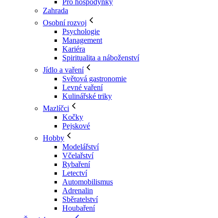
Pro hospodyňky
Zahrada
Osobní rozvoj
Psychologie
Management
Kariéra
Spiritualita a náboženství
Jídlo a vaření
Světová gastronomie
Levné vaření
Kulinářské triky
Mazlíčci
Kočky
Pejskové
Hobby
Modelářství
Včelařství
Rybaření
Letectví
Automobilismus
Adrenalin
Sběratelství
Houbaření