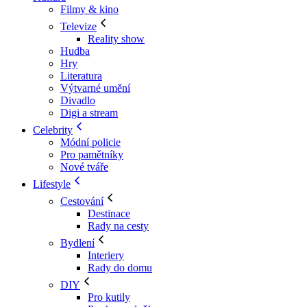
Filmy & kino
Televize
Reality show
Hudba
Hry
Literatura
Výtvarné umění
Divadlo
Digi a stream
Celebrity
Módní policie
Pro pamětníky
Nové tváře
Lifestyle
Cestování
Destinace
Rady na cesty
Bydlení
Interiery
Rady do domu
DIY
Pro kutily