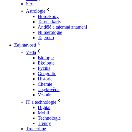
Sex
Astrologie
Horoskopy
Tarot a karty
Andělé a tajemná znamení
Numerologie
Tajemno
Zajímavosti
Věda
Biologie
Ekologie
Fyzika
Geografie
Historie
Chemie
Jazykověda
Vesmír
IT a technologie
Digital
Mobil
Technologie
Trendy
True crime