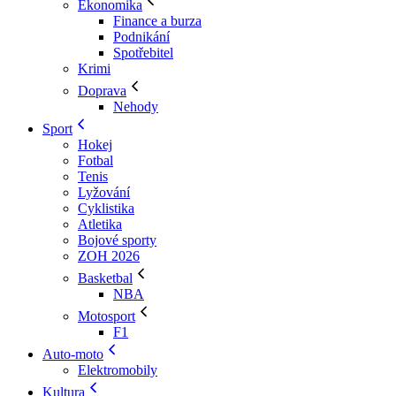
Ekonomika
Finance a burza
Podnikání
Spotřebitel
Krimi
Doprava
Nehody
Sport
Hokej
Fotbal
Tenis
Lyžování
Cyklistika
Atletika
Bojové sporty
ZOH 2026
Basketbal
NBA
Motosport
F1
Auto-moto
Elektromobily
Kultura