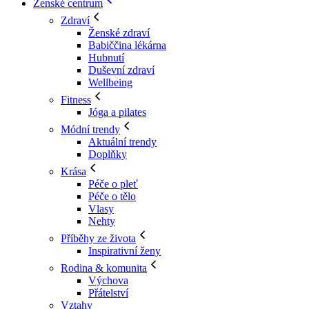
Ženské centrum
Zdraví
Ženské zdraví
Babiččina lékárna
Hubnutí
Duševní zdraví
Wellbeing
Fitness
Jóga a pilates
Módní trendy
Aktuální trendy
Doplňky
Krása
Péče o pleť
Péče o tělo
Vlasy
Nehty
Příběhy ze života
Inspirativní ženy
Rodina & komunita
Výchova
Přátelství
Vztahy