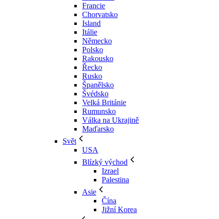
Francie
Chorvatsko
Island
Itálie
Německo
Polsko
Rakousko
Řecko
Rusko
Španělsko
Švédsko
Velká Británie
Rumunsko
Válka na Ukrajině
Maďarsko
Svět
USA
Blízký východ
Izrael
Palestina
Asie
Čína
Jižní Korea