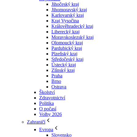
Jihočeský kraj
Jihomoravský kraj
Karlovarský kraj
Kraj Vysočina
Králověhradecký kraj
Liberecký kraj
Moravskoslezský kraj
Olomoucký kraj
Pardubický kraj
Plzeňský kraj
Středočeský kraj
Ústecký kraj
Zlínský kraj
Praha
Brno
Ostrava
Školství
Zdravotnictví
Politika
O počasí
Volby 2026
Zahraničí
Evropa
Slovensko