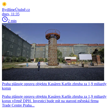
BydlímeÚtulně.cz
dnes, 11:35
2 min
Praha plánuje opravu objektu Kasáren Karlín zhruba za 1,9 miliardy
korun
Praha plánuje opravu objektu Kasáren Karlín zhruba za 1,9 miliardy
korun včetně DPH. Investici bude mít na starosti městská firma
Trade Centre Praha...