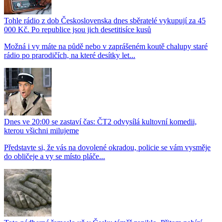
Tohle rádio z dob Československa dnes sběratelé vykupují za 45
000 Kč. Po republice jsou jich desetitisíce kusů
Možná i vy máte na půdě nebo v zaprášeném koutě chalupy staré
rádio po prarodičích, na které desítky let...
Dnes ve 20:00 se zastaví čas: ČT2 odvysílá kultovní komedii,
kterou všichni milujeme
Představte si, že vás na dovolené okradou, policie se vám vysměje
do obličeje a vy se místo pláče...