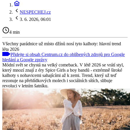
NESPECHEJ.cz
3. 6. 2026, 06:01
4 min
Všechny parádnice už místo džínů nosí tyto kalhoty: hlavní trend
léta 2026
Přidejte si obsah Centrum.cz do oblíbených zdrojů pro Google
hledání a Google zprávy
Módní svět se chystá na velký comeback. V létě 2026 se vrátí styl,
který mnozí znají z éry Spice Girls a boy bandů - extrémně široké
kalhoty s nohavicemi sahajícími až k zemi. Trend, který už teď
rezonuje na přehlídkových molech i sociálních sítích, slibuje
revoluci v letním šatníku.