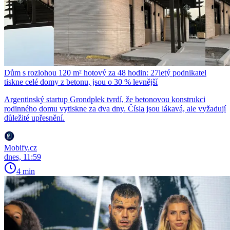
Dům s rozlohou 120 m² hotový za 48 hodin: 27letý podnikatel
tiskne celé domy z betonu, jsou o 30 % levnější
Argentinský startup Grondplek tvrdí, že betonovou konstrukci
rodinného domu vytiskne za dva dny. Čísla jsou lákavá, ale vyžadují
důležité upřesnění.
Mobify.cz
dnes, 11:59
4 min