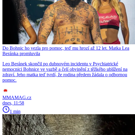
Do Bohnic ho vezla pro pomoc, teď mu hrozí až 12 let. Matka Lea
Beránka promluvila
Leo Beránek skončil po dubnovém incidentu v Psychiatrické
nemocnici Bohnice ve vazbě a čelí obvinění z těžkého ublížení na
zdraví. Jeho matka teď tvrdí, že rodina předem žádala o odbornou
pomoc.
MMAMAG.cz
dnes, 11:58
1 min