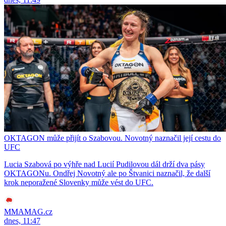
OKTAGON může přijít o Szabovou. Novotný naznačil její cestu do
UFC
Lucia Szabová po výhře nad Lucií Pudilovou dál drží dva pásy
OKTAGONu. Ondřej Novotný ale po Štvanici naznačil, že další
krok neporažené Slovenky může vést do UFC.
MMAMAG.cz
dnes, 11:47