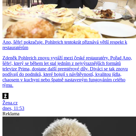
Ano, šéfe! pokračuje. Pohlreich tentokrát přiznává větší respekt k
restauratérům
Zdeněk Pohlreich znovu vyráží mezi české restauratéry. Pořad Ano,
šéfe!, který se během let stal jedním z nejvýraznějších formátů
televize Prima, dostane další premiérové díly. Diváci se tak znovu
podívají do podniků, které bojují s návštěvností, kvalitou jídla,
chaosem v kuchyni nebo špatně nastaveným fungováním celého
týmu.
Žena.cz
dnes, 11:53
Reklama