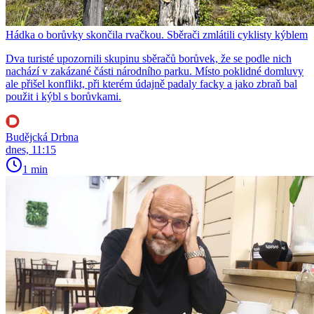
Hádka o borůvky skončila rvačkou. Sběrači zmlátili cyklisty kýblem
Dva turisté upozornili skupinu sběračů borůvek, že se podle nich
nachází v zakázané části národního parku. Místo poklidné domluvy
ale přišel konflikt, při kterém údajně padaly facky a jako zbraň bal
použit i kýbl s borůvkami.
Budějcká Drbna
dnes, 11:15
1 min