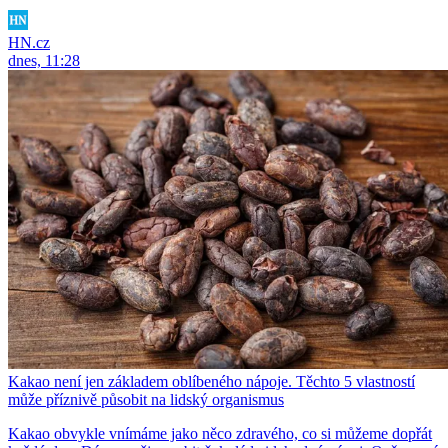
HN.cz
dnes, 11:28
Kakao není jen základem oblíbeného nápoje. Těchto 5 vlastností
může příznivě působit na lidský organismus
Kakao obvykle vnímáme jako něco zdravého, co si můžeme dopřát