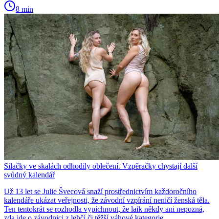
8 min
Silačky ve skalách odhodily oblečení. Vzpěračky chystají další
svůdný kalendář
Už 13 let se Julie Švecová snaží prostřednictvím každoročního
kalendáře ukázat veřejnosti, že závodní vzpírání neničí ženská těla.
Ten tentokrát se rozhodla vypíchnout, že laik někdy ani nepozná,
zda jde o závodnici z lehčí či těžší váhové kategorie.