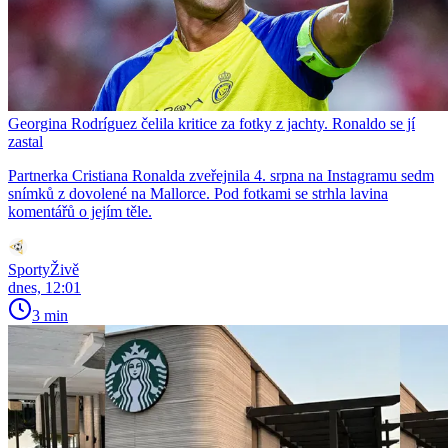
Georgina Rodríguez čelila kritice za fotky z jachty. Ronaldo se jí
zastal
Partnerka Cristiana Ronalda zveřejnila 4. srpna na Instagramu sedm
snímků z dovolené na Mallorce. Pod fotkami se strhla lavina
komentářů o jejím těle.
SportyŽivě
dnes, 12:01
3 min