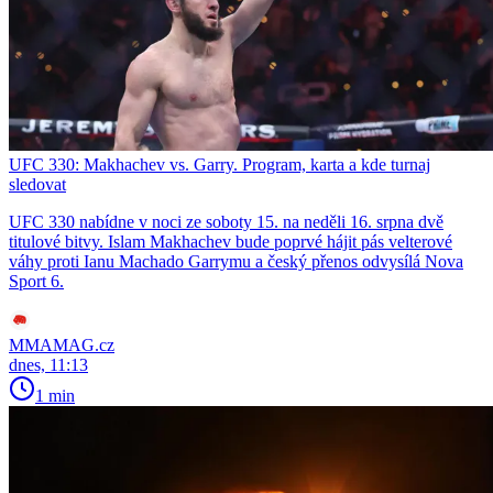
UFC 330: Makhachev vs. Garry. Program, karta a kde turnaj
sledovat
UFC 330 nabídne v noci ze soboty 15. na neděli 16. srpna dvě
titulové bitvy. Islam Makhachev bude poprvé hájit pás velterové
váhy proti Ianu Machado Garrymu a český přenos odvysílá Nova
Sport 6.
MMAMAG.cz
dnes, 11:13
1 min