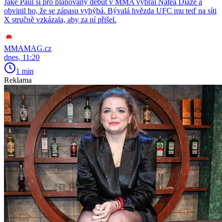
Jake Paul si pro plánovaný debut v MMA vybral Natea Diaze a
obvinil ho, že se zápasu vyhýbá. Bývalá hvězda UFC mu teď na síti
X stručně vzkázala, aby za ní přišel.
MMAMAG.cz
dnes, 11:20
1 min
Reklama