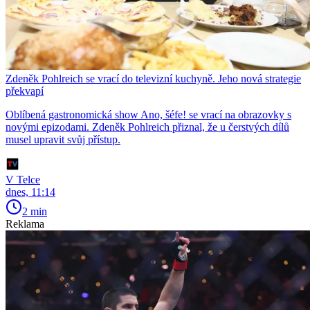
Zdeněk Pohlreich se vrací do televizní kuchyně. Jeho nová strategie
překvapí
Oblíbená gastronomická show Ano, šéfe! se vrací na obrazovky s
novými epizodami. Zdeněk Pohlreich přiznal, že u čerstvých dílů
musel upravit svůj přístup.
V Telce
dnes, 11:14
2 min
Reklama