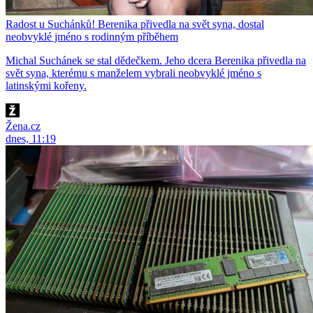
Radost u Suchánků! Berenika přivedla na svět syna, dostal
neobvyklé jméno s rodinným příběhem
Michal Suchánek se stal dědečkem. Jeho dcera Berenika přivedla na
svět syna, kterému s manželem vybrali neobvyklé jméno s
latinskými kořeny.
Žena.cz
dnes, 11:19