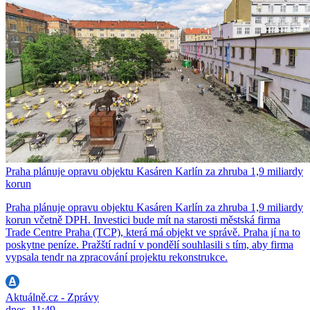
Praha plánuje opravu objektu Kasáren Karlín za zhruba 1,9 miliardy
korun
Praha plánuje opravu objektu Kasáren Karlín za zhruba 1,9 miliardy
korun včetně DPH. Investici bude mít na starosti městská firma
Trade Centre Praha (TCP), která má objekt ve správě. Praha jí na to
poskytne peníze. Pražští radní v pondělí souhlasili s tím, aby firma
vypsala tendr na zpracování projektu rekonstrukce.
Aktuálně.cz - Zprávy
dnes, 11:49