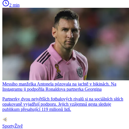
2 min
Messiho manželka Antonela pózovala na jachtě v bikinách. Na
Instagramu ji podpořila Ronaldova partnerka Georgina
Partnerky dvou největších fotbalových rivalů si na sociálních sítích
opakovaně vyjadřují podporu. Jejich vzájemná gesta sleduje
publikum přesahující 119 milionů lidí.
SportyŽivě