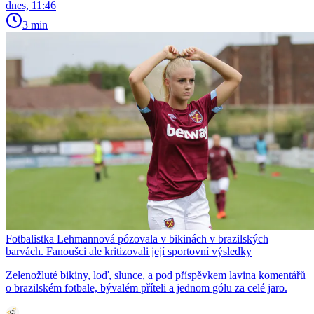
dnes, 11:46
3 min
Fotbalistka Lehmannová pózovala v bikinách v brazilských
barvách. Fanoušci ale kritizovali její sportovní výsledky
Zelenožluté bikiny, loď, slunce, a pod příspěvkem lavina komentářů
o brazilském fotbale, bývalém příteli a jednom gólu za celé jaro.