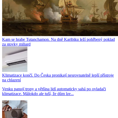
Kam se hrabe Tutanchamon. Na dně Karibiku leží pohřbený poklad
za stovky miliard
Klimatizace končí. Do Česka pronikají nesrovnatelně lepší přístroje
na chlazení
Venku panují tropy a většina lidí automaticky sahá po ovladači
klimatizace. Málokdo ale tuší, že dům lze...