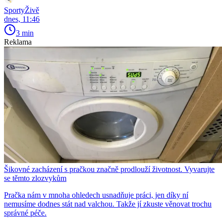
SportyŽivě
dnes, 11:46
3 min
Reklama
Šikovné zacházení s pračkou značně prodlouží životnost. Vyvarujte
se těmto zlozvykům
Pračka nám v mnoha ohledech usnadňuje práci, jen díky ní
nemusíme dodnes stát nad valchou. Takže jí zkuste věnovat trochu
správné péče.