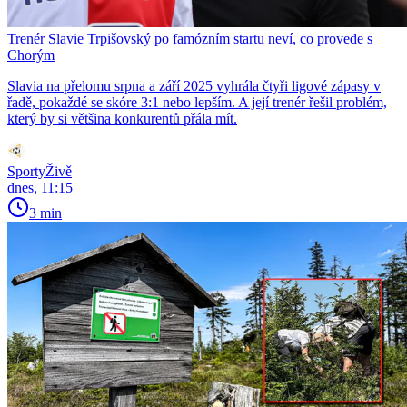
Trenér Slavie Trpišovský po famózním startu neví, co provede s
Chorým
Slavia na přelomu srpna a září 2025 vyhrála čtyři ligové zápasy v
řadě, pokaždé se skóre 3:1 nebo lepším. A její trenér řešil problém,
který by si většina konkurentů přála mít.
SportyŽivě
dnes, 11:15
3 min