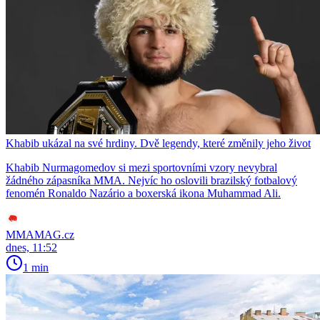
Khabib ukázal na své hrdiny. Dvě legendy, které změnily jeho život
Khabib Nurmagomedov si mezi sportovními vzory nevybral
žádného zápasníka MMA. Nejvíc ho oslovili brazilský fotbalový
fenomén Ronaldo Nazário a boxerská ikona Muhammad Ali.
MMAMAG.cz
dnes, 11:52
1 min