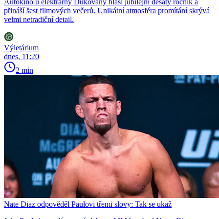
Autokino u elektrárny Dukovany hlásí jubilejní desátý ročník a
přináší šest filmových večerů. Unikátní atmosféra promítání skrývá
velmi netradiční detail.
Výletárium
dnes, 11:20
2 min
Nate Diaz odpověděl Paulovi třemi slovy: Tak se ukaž