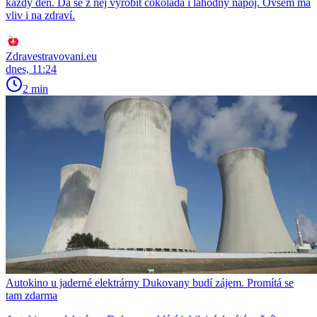
každý den. Dá se z něj vyrobit čokoláda i lahodný nápoj. Ovšem má
vliv i na zdraví.
Zdravestravovani.eu
dnes, 11:24
2 min
Autokino u jaderné elektrárny Dukovany budí zájem. Promítá se
tam zdarma