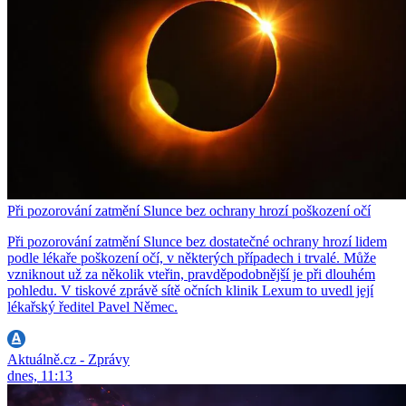
Při pozorování zatmění Slunce bez ochrany hrozí poškození očí
Při pozorování zatmění Slunce bez dostatečné ochrany hrozí lidem
podle lékaře poškození očí, v některých případech i trvalé. Může
vzniknout už za několik vteřin, pravděpodobnější je při dlouhém
pohledu. V tiskové zprávě sítě očních klinik Lexum to uvedl její
lékařský ředitel Pavel Němec.
Aktuálně.cz - Zprávy
dnes, 11:13