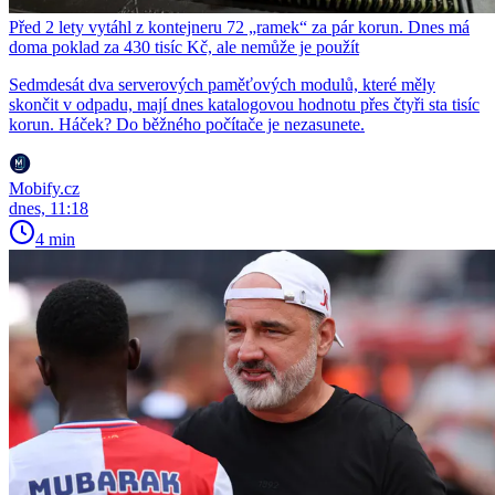
Před 2 lety vytáhl z kontejneru 72 „ramek“ za pár korun. Dnes má
doma poklad za 430 tisíc Kč, ale nemůže je použít
Sedmdesát dva serverových paměťových modulů, které měly
skončit v odpadu, mají dnes katalogovou hodnotu přes čtyři sta tisíc
korun. Háček? Do běžného počítače je nezasunete.
Mobify.cz
dnes, 11:18
4 min