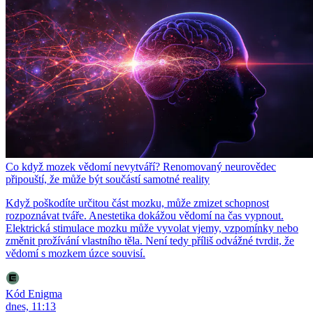
Co když mozek vědomí nevytváří? Renomovaný neurovědec
připouští, že může být součástí samotné reality
Když poškodíte určitou část mozku, může zmizet schopnost
rozpoznávat tváře. Anestetika dokážou vědomí na čas vypnout.
Elektrická stimulace mozku může vyvolat vjemy, vzpomínky nebo
změnit prožívání vlastního těla. Není tedy příliš odvážné tvrdit, že
vědomí s mozkem úzce souvisí.
Kód Enigma
dnes, 11:13