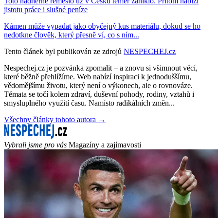
Toto nádherné řemeslo už v Česku téměř zaniklo. Přitom nabízí
jistotu práce i slušné peníze
Kámen může vypadat jako obyčejný kus materiálu, dokud se ho
nedotkne člověk, který přesně ví, co s ním...
Tento článek byl publikován ze zdrojů
NESPECHEJ.cz
Nespechej.cz je pozvánka zpomalit – a znovu si všimnout věcí,
které běžně přehlížíme. Web nabízí inspiraci k jednoduššímu,
vědomějšímu životu, který není o výkonech, ale o rovnováze.
Témata se točí kolem zdraví, duševní pohody, rodiny, vztahů i
smysluplného využití času. Namísto radikálních změn...
Všechny články tohoto autora →
Vybrali jsme pro vás
Magazíny a zajímavosti