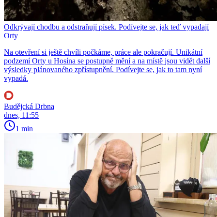
Odkrývají chodbu a odstraňují písek. Podívejte se, jak teď vypadají
Orty
Na otevření si ještě chvíli počkáme, práce ale pokračují. Unikátní
podzemí Orty u Hosína se postupně mění a na místě jsou vidět další
výsledky plánovaného zpřístupnění. Podívejte se, jak to tam nyní
vypadá.
Budějcká Drbna
dnes, 11:55
1 min