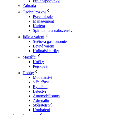
Pro hospodyňky
Zahrada
Osobní rozvoj
Psychologie
Management
Kariéra
Spiritualita a náboženství
Jídlo a vaření
Světová gastronomie
Levné vaření
Kulinářské triky
Mazlíčci
Kočky
Pejskové
Hobby
Modelářství
Včelařství
Rybaření
Letectví
Automobilismus
Adrenalin
Sběratelství
Houbaření