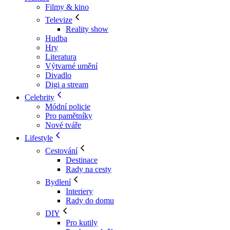
Filmy & kino
Televize
Reality show
Hudba
Hry
Literatura
Výtvarné umění
Divadlo
Digi a stream
Celebrity
Módní policie
Pro pamětníky
Nové tváře
Lifestyle
Cestování
Destinace
Rady na cesty
Bydlení
Interiery
Rady do domu
DIY
Pro kutily