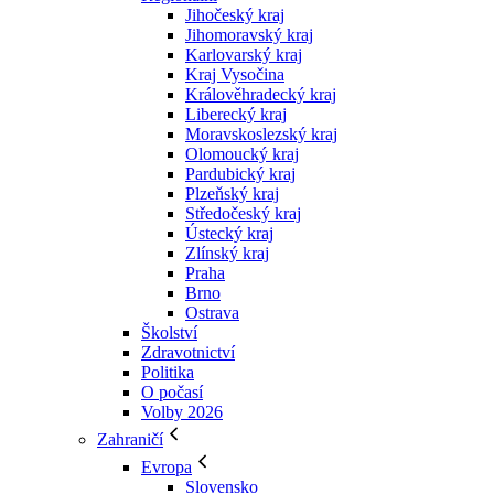
Jihočeský kraj
Jihomoravský kraj
Karlovarský kraj
Kraj Vysočina
Králověhradecký kraj
Liberecký kraj
Moravskoslezský kraj
Olomoucký kraj
Pardubický kraj
Plzeňský kraj
Středočeský kraj
Ústecký kraj
Zlínský kraj
Praha
Brno
Ostrava
Školství
Zdravotnictví
Politika
O počasí
Volby 2026
Zahraničí
Evropa
Slovensko