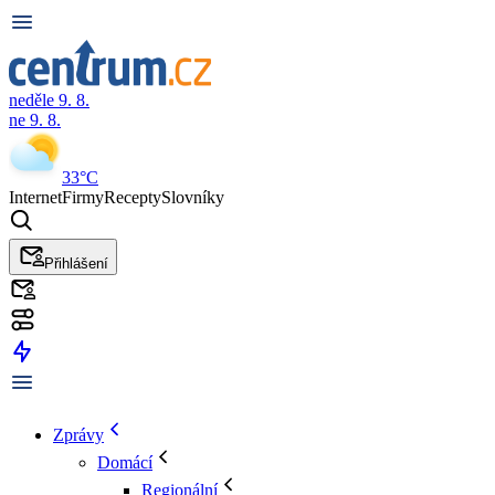
neděle 9. 8.
ne 9. 8.
33°C
Internet
Firmy
Recepty
Slovníky
Přihlášení
Zprávy
Domácí
Regionální