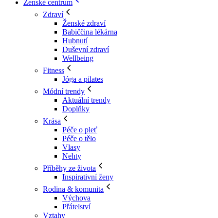
Ženské centrum
Zdraví
Ženské zdraví
Babiččina lékárna
Hubnutí
Duševní zdraví
Wellbeing
Fitness
Jóga a pilates
Módní trendy
Aktuální trendy
Doplňky
Krása
Péče o pleť
Péče o tělo
Vlasy
Nehty
Příběhy ze života
Inspirativní ženy
Rodina & komunita
Výchova
Přátelství
Vztahy