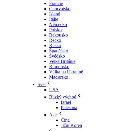
Francie
Chorvatsko
Island
Itálie
Německo
Polsko
Rakousko
Řecko
Rusko
Španělsko
Švédsko
Velká Británie
Rumunsko
Válka na Ukrajině
Maďarsko
Svět
USA
Blízký východ
Izrael
Palestina
Asie
Čína
Jižní Korea