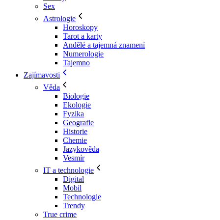
Sex
Astrologie
Horoskopy
Tarot a karty
Andělé a tajemná znamení
Numerologie
Tajemno
Zajímavosti
Věda
Biologie
Ekologie
Fyzika
Geografie
Historie
Chemie
Jazykověda
Vesmír
IT a technologie
Digital
Mobil
Technologie
Trendy
True crime