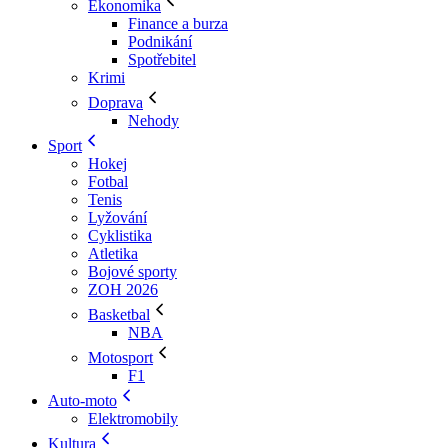
Ekonomika
Finance a burza
Podnikání
Spotřebitel
Krimi
Doprava
Nehody
Sport
Hokej
Fotbal
Tenis
Lyžování
Cyklistika
Atletika
Bojové sporty
ZOH 2026
Basketbal
NBA
Motosport
F1
Auto-moto
Elektromobily
Kultura