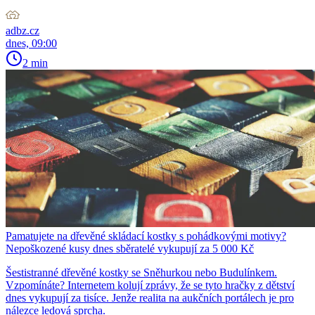
adbz.cz
dnes, 09:00
2 min
Pamatujete na dřevěné skládací kostky s pohádkovými motivy?
Nepoškozené kusy dnes sběratelé vykupují za 5 000 Kč
Šestistranné dřevěné kostky se Sněhurkou nebo Budulínkem.
Vzpomínáte? Internetem kolují zprávy, že se tyto hračky z dětství
dnes vykupují za tisíce. Jenže realita na aukčních portálech je pro
nálezce ledová sprcha.