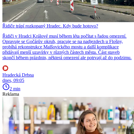
Řidiče trápí rozkopaný Hradec. Kdy bude hotovo?
Řidiči v Hradci Králové musí během léta počítat s řadou omezení.
Opravuje se Gočárův okruh, pracuje se na nadjezdech u Flošny,
probíhá rekonstrukce Malšovického mostu a další komplikace
přidávají menší uzavírky v různých částech města. Část staveb
skončí během prázdnin, některá omezení ale potrvají až do podzimu.
Hradecká Drbna
dnes, 09:05
2 min
Reklama