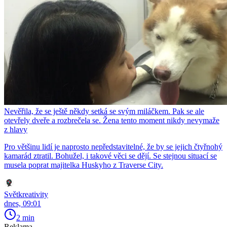
Nevěřila, že se ještě někdy setká se svým miláčkem. Pak se ale
otevřely dveře a rozbrečela se. Žena tento moment nikdy nevymaže
z hlavy
Pro většinu lidí je naprosto nepředstavitelné, že by se jejich čtyřnohý
kamarád ztratil. Bohužel, i takové věci se dějí. Se stejnou situací se
musela poprat majitelka Huskyho z Traverse City.
Světkreativity
dnes, 09:01
2 min
Reklama