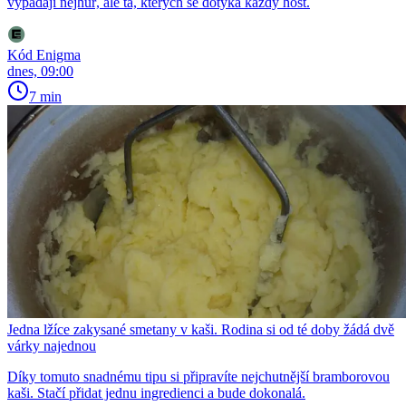
vypadají nejhůř, ale ta, kterých se dotýká každý host.
Kód Enigma
dnes, 09:00
7 min
Jedna lžíce zakysané smetany v kaši. Rodina si od té doby žádá dvě
várky najednou
Díky tomuto snadnému tipu si připravíte nejchutnější bramborovou
kaši. Stačí přidat jednu ingredienci a bude dokonalá.