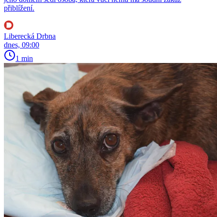
přiblížení.
Liberecká Drbna
dnes, 09:00
1 min