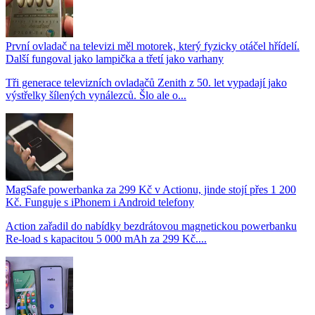
První ovladač na televizi měl motorek, který fyzicky otáčel hřídelí.
Další fungoval jako lampička a třetí jako varhany
Tři generace televizních ovladačů Zenith z 50. let vypadají jako
výstřelky šílených vynálezců. Šlo ale o...
MagSafe powerbanka za 299 Kč v Actionu, jinde stojí přes 1 200
Kč. Funguje s iPhonem i Android telefony
Action zařadil do nabídky bezdrátovou magnetickou powerbanku
Re-load s kapacitou 5 000 mAh za 299 Kč....