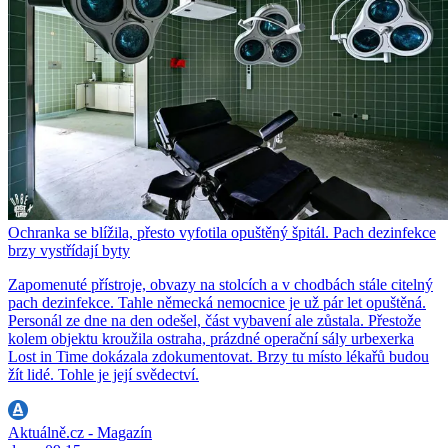
Ochranka se blížila, přesto vyfotila opuštěný špitál. Pach dezinfekce
brzy vystřídají byty
Zapomenuté přístroje, obvazy na stolcích a v chodbách stále citelný
pach dezinfekce. Tahle německá nemocnice je už pár let opuštěná.
Personál ze dne na den odešel, část vybavení ale zůstala. Přestože
kolem objektu kroužila ostraha, prázdné operační sály urbexerka
Lost in Time dokázala zdokumentovat. Brzy tu místo lékařů budou
žít lidé. Tohle je její svědectví.
Aktuálně.cz - Magazín