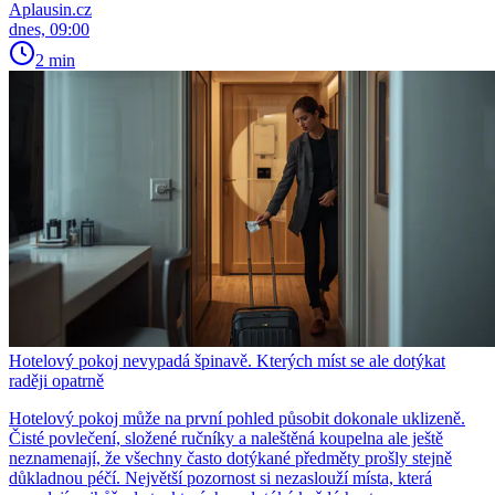
Aplausin.cz
dnes, 09:00
2 min
Hotelový pokoj nevypadá špinavě. Kterých míst se ale dotýkat
raději opatrně
Hotelový pokoj může na první pohled působit dokonale uklizeně.
Čisté povlečení, složené ručníky a naleštěná koupelna ale ještě
neznamenají, že všechny často dotýkané předměty prošly stejně
důkladnou péčí. Největší pozornost si nezaslouží místa, která