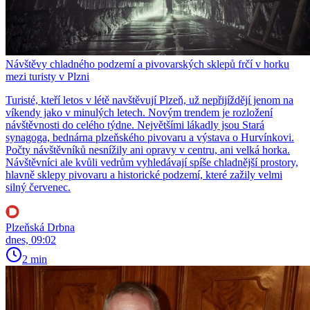
Návštěvy chladného podzemí a pivovarských sklepů frčí v horku
mezi turisty v Plzni
Turisté, kteří letos v létě navštěvují Plzeň, už nepřijíždějí jenom na
víkendy jako v minulých letech. Novým trendem je rozložení
návštěvnosti do celého týdne. Největšími lákadly jsou Stará
synagoga, bednárna plzeňského pivovaru a výstava o Hurvínkovi.
Počty návštěvníků nesnížily ani opravy v centru, ani velká horka.
Návštěvníci ale kvůli vedrům vyhledávají spíše chladnější prostory,
hlavně sklepy pivovaru a historické podzemí, které zažily velmi
silný červenec.
Plzeňská Drbna
dnes, 09:02
2 min