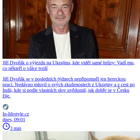
Jiří Dvořák o výjezdu na Ukrajinu, kde viděl samé hrůzy: Vadí mu,
co někteří o válce tvrdí
Jiří Dvořák se v posledních týdnech nepřipomněl jen hereckou
prací. Nedávno mluvil o svých zkušenostech z Ukrajiny a z cest po
Indii, kde si podle vlastních slov uvědomil, jak dobře se v Česku
žije.
In-lifestyle.cz
dnes, 09:01
3 min