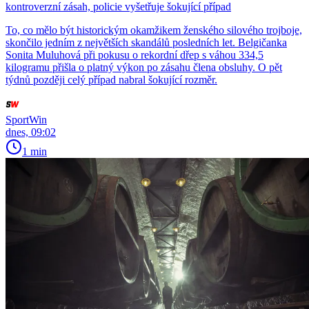
kontroverzní zásah, policie vyšetřuje šokující případ
To, co mělo být historickým okamžikem ženského silového trojboje,
skončilo jedním z největších skandálů posledních let. Belgičanka
Sonita Muluhová při pokusu o rekordní dřep s váhou 334,5
kilogramu přišla o platný výkon po zásahu člena obsluhy. O pět
týdnů později celý případ nabral šokující rozměr.
SportWin
dnes, 09:02
1 min