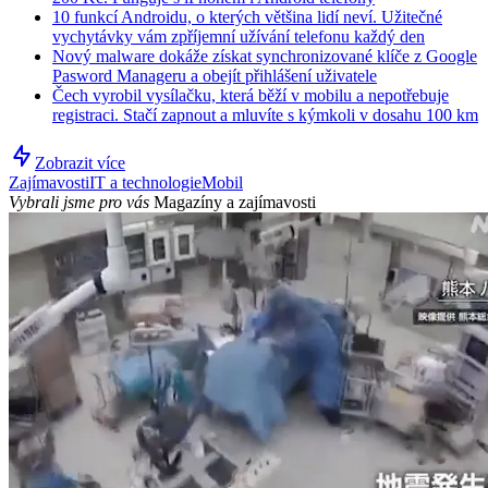
10 funkcí Androidu, o kterých většina lidí neví. Užitečné
vychytávky vám zpříjemní užívání telefonu každý den
Nový malware dokáže získat synchronizované klíče z Google
Pasword Manageru a obejít přihlášení uživatele
Čech vyrobil vysílačku, která běží v mobilu a nepotřebuje
registraci. Stačí zapnout a mluvíte s kýmkoli v dosahu 100 km
Zobrazit více
Zajímavosti
IT a technologie
Mobil
Vybrali jsme pro vás
Magazíny a zajímavosti