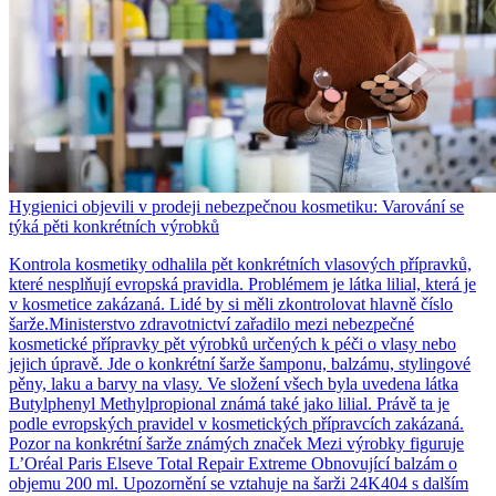
Hygienici objevili v prodeji nebezpečnou kosmetiku: Varování se
týká pěti konkrétních výrobků
Kontrola kosmetiky odhalila pět konkrétních vlasových přípravků,
které nesplňují evropská pravidla. Problémem je látka lilial, která je
v kosmetice zakázaná. Lidé by si měli zkontrolovat hlavně číslo
šarže.Ministerstvo zdravotnictví zařadilo mezi nebezpečné
kosmetické přípravky pět výrobků určených k péči o vlasy nebo
jejich úpravě. Jde o konkrétní šarže šamponu, balzámu, stylingové
pěny, laku a barvy na vlasy. Ve složení všech byla uvedena látka
Butylphenyl Methylpropional známá také jako lilial. Právě ta je
podle evropských pravidel v kosmetických přípravcích zakázaná.
Pozor na konkrétní šarže známých značek Mezi výrobky figuruje
L’Oréal Paris Elseve Total Repair Extreme Obnovující balzám o
objemu 200 ml. Upozornění se vztahuje na šarži 24K404 s dalším