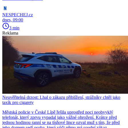
NESPECHEJ.cz
dnes, 09:00
3 min
Reklama
Neuvěřitelná drzost: Lhal o zákazu přiblížení, strážníky chtěl jako
taxík pro cigarety
Městská policie v České Lípě řešila uprostřed noci neobvyklý
telefonát, který zprvu vypadal jako vážné ohrožení. Krátce před
jednou hodinou ranní se na tísňové lince ozval muž s tím, že před
jeho domem sedí osoba, která vůči němu má soudní zákaz