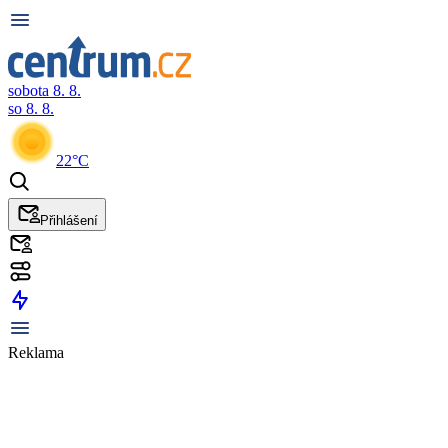
sobota 8. 8.
so 8. 8.
22°C
Přihlášení
Reklama