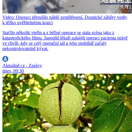
Video: Operaci přerušilo náhlé zemětřesení. Drastické záběry vedly
k těžko uvěřitelnému konci
Stačilo několik vteřin a z běžné operace se stala scéna jako z
katastrofického filmu. Japonští lékaři zahájili operaci pacienta právě
ve chvíli, kdy se celý operační sál a jeho mobiliář začaly
nekontrolovatelně kývat.
Aktuálně.cz - Zprávy
dnes, 09:30