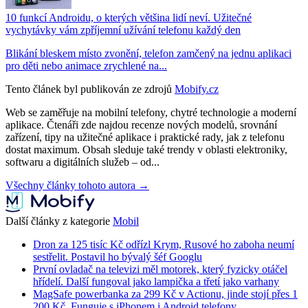
10 funkcí Androidu, o kterých většina lidí neví. Užitečné
vychytávky vám zpříjemní užívání telefonu každý den
Blikání bleskem místo zvonění, telefon zamčený na jednu aplikaci
pro děti nebo animace zrychlené na...
Tento článek byl publikován ze zdrojů
Mobify.cz
Web se zaměřuje na mobilní telefony, chytré technologie a moderní
aplikace. Čtenáři zde najdou recenze nových modelů, srovnání
zařízení, tipy na užitečné aplikace i praktické rady, jak z telefonu
dostat maximum. Obsah sleduje také trendy v oblasti elektroniky,
softwaru a digitálních služeb – od...
Všechny články tohoto autora →
Další články z kategorie
Mobil
Dron za 125 tisíc Kč odřízl Krym, Rusové ho zaboha neumí
sestřelit. Postavil ho bývalý šéf Googlu
První ovladač na televizi měl motorek, který fyzicky otáčel
hřídelí. Další fungoval jako lampička a třetí jako varhany
MagSafe powerbanka za 299 Kč v Actionu, jinde stojí přes 1
200 Kč. Funguje s iPhonem i Android telefony