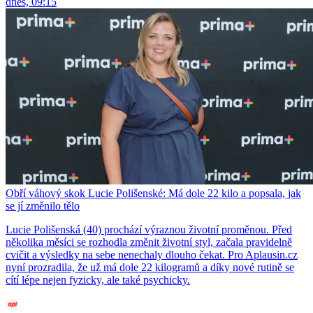
dnes, 09:15
Obří váhový skok Lucie Polišenské: Má dole 22 kilo a popsala, jak
se jí změnilo tělo
Lucie Polišenská (40) prochází výraznou životní proměnou. Před
několika měsíci se rozhodla změnit životní styl, začala pravidelně
cvičit a výsledky na sebe nenechaly dlouho čekat. Pro Aplausin.cz
nyní prozradila, že už má dole 22 kilogramů a díky nové rutině se
cítí lépe nejen fyzicky, ale také psychicky.