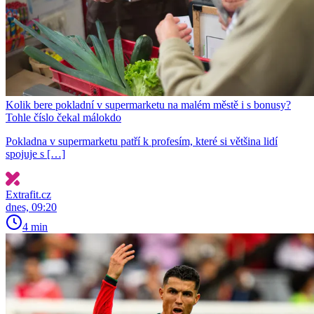
Kolik bere pokladní v supermarketu na malém městě i s bonusy?
Tohle číslo čekal málokdo
Pokladna v supermarketu patří k profesím, které si většina lidí
spojuje s […]
Extrafit.cz
dnes, 09:20
4 min