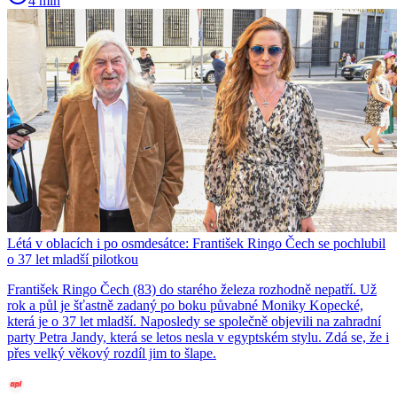
4 min
Létá v oblacích i po osmdesátce: František Ringo Čech se pochlubil
o 37 let mladší pilotkou
František Ringo Čech (83) do starého železa rozhodně nepatří. Už
rok a půl je šťastně zadaný po boku půvabné Moniky Kopecké,
která je o 37 let mladší. Naposledy se společně objevili na zahradní
party Petra Jandy, která se letos nesla v egyptském stylu. Zdá se, že i
přes velký věkový rozdíl jim to šlape.