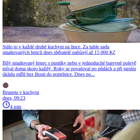
Stálo to v každé druhé kuchyni na lince. Za tuhle sadu
smaltovaných hrnců dnes sběratelé nabízejí až 15 000 Kč
Bílý smaltovaný hrnec s puntíky nebo v jednoduché barevné polevě
míval doma skoro každý. Roky se povaloval po půdách a při jarním
úklidu mířil bez lítosti do popelnice. Dnes po...
Bruneta v kuchyni
dnes, 09:23
4 min