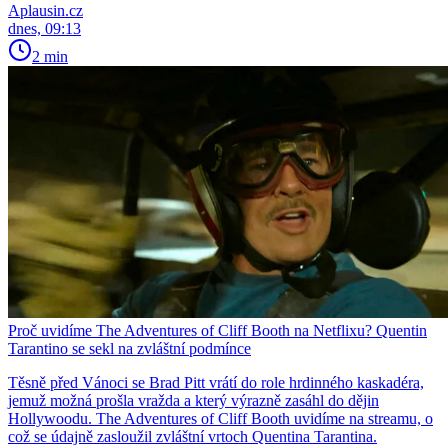
Aplausin.cz
dnes, 09:13
2 min
Proč uvidíme The Adventures of Cliff Booth na Netflixu? Quentin
Tarantino se sekl na zvláštní podmínce
Těsně před Vánoci se Brad Pitt vrátí do role hrdinného kaskadéra,
jemuž možná prošla vražda a který výrazně zasáhl do dějin
Hollywoodu. The Adventures of Cliff Booth uvidíme na streamu, o
což se údajně zasloužil zvláštní vrtoch Quentina Tarantina.