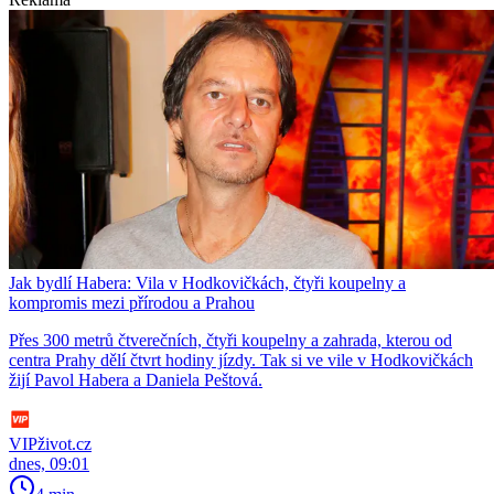
Jak bydlí Habera: Vila v Hodkovičkách, čtyři koupelny a
kompromis mezi přírodou a Prahou
Přes 300 metrů čtverečních, čtyři koupelny a zahrada, kterou od
centra Prahy dělí čtvrt hodiny jízdy. Tak si ve vile v Hodkovičkách
žijí Pavol Habera a Daniela Peštová.
VIPživot.cz
dnes, 09:01