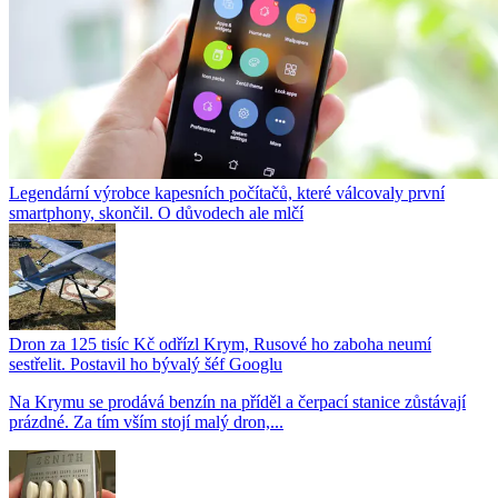
Legendární výrobce kapesních počítačů, které válcovaly první
smartphony, skončil. O důvodech ale mlčí
Dron za 125 tisíc Kč odřízl Krym, Rusové ho zaboha neumí
sestřelit. Postavil ho bývalý šéf Googlu
Na Krymu se prodává benzín na příděl a čerpací stanice zůstávají
prázdné. Za tím vším stojí malý dron,...