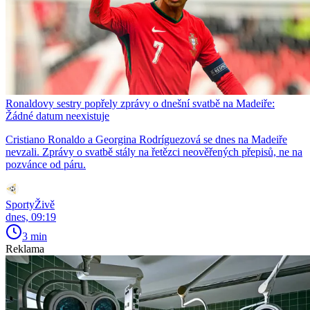
Ronaldovy sestry popřely zprávy o dnešní svatbě na Madeiře:
Žádné datum neexistuje
Cristiano Ronaldo a Georgina Rodríguezová se dnes na Madeiře
nevzali. Zprávy o svatbě stály na řetězci neověřených přepisů, ne na
pozvánce od páru.
SportyŽivě
dnes, 09:19
3 min
Reklama