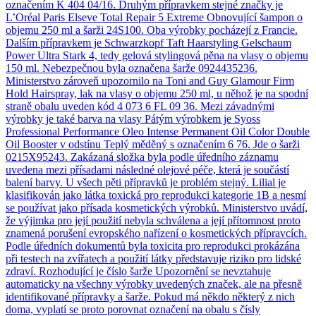
označením K 404 04/16. Druhým přípravkem stejné značky je
L’Oréal Paris Elseve Total Repair 5 Extreme Obnovující šampon o
objemu 250 ml a šarži 24S100. Oba výrobky pocházejí z Francie.
Dalším přípravkem je Schwarzkopf Taft Haarstyling Gelschaum
Power Ultra Stark 4, tedy gelová stylingová pěna na vlasy o objemu
150 ml. Nebezpečnou byla označena šarže 0924435236.
Ministerstvo zároveň upozornilo na Toni and Guy Glamour Firm
Hold Hairspray, lak na vlasy o objemu 250 ml, u něhož je na spodní
straně obalu uveden kód 4 073 6 FL 09 36. Mezi závadnými
výrobky je také barva na vlasy Pátým výrobkem je Syoss
Professional Performance Oleo Intense Permanent Oil Color Double
Oil Booster v odstínu Teplý měděný s označením 6 76. Jde o šarži
0215X95243. Zakázaná složka byla podle úředního záznamu
uvedena mezi přísadami následné olejové péče, která je součástí
balení barvy. U všech pěti přípravků je problém stejný. Lilial je
klasifikován jako látka toxická pro reprodukci kategorie 1B a nesmí
se používat jako přísada kosmetických výrobků. Ministerstvo uvádí,
že výjimka pro její použití nebyla schválena a její přítomnost proto
znamená porušení evropského nařízení o kosmetických přípravcích.
Podle úředních dokumentů byla toxicita pro reprodukci prokázána
při testech na zvířatech a použití látky představuje riziko pro lidské
zdraví. Rozhodující je číslo šarže Upozornění se nevztahuje
automaticky na všechny výrobky uvedených značek, ale na přesně
identifikované přípravky a šarže. Pokud má někdo některý z nich
doma, vyplatí se proto porovnat označení na obalu s čísly