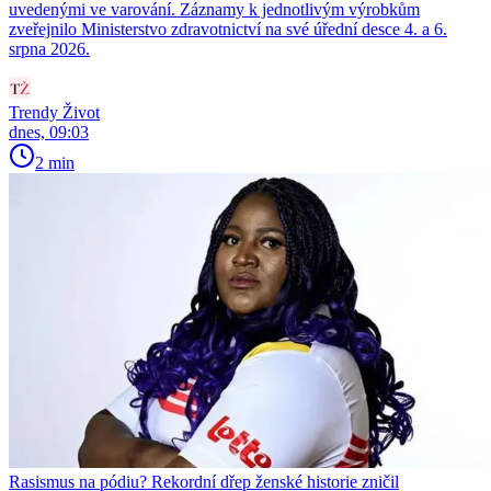
uvedenými ve varování. Záznamy k jednotlivým výrobkům
zveřejnilo Ministerstvo zdravotnictví na své úřední desce 4. a 6.
srpna 2026.
Trendy Život
dnes, 09:03
2 min
Rasismus na pódiu? Rekordní dřep ženské historie zničil