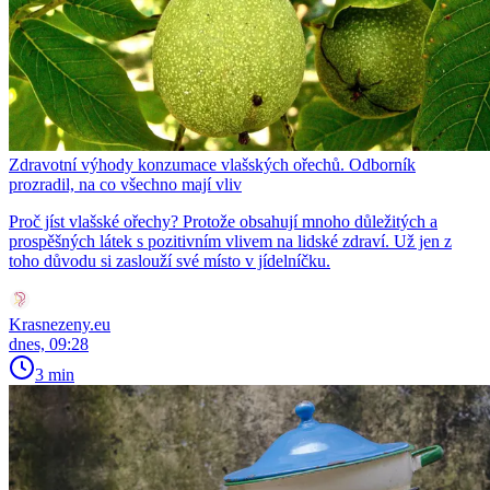
Zdravotní výhody konzumace vlašských ořechů. Odborník
prozradil, na co všechno mají vliv
Proč jíst vlašské ořechy? Protože obsahují mnoho důležitých a
prospěšných látek s pozitivním vlivem na lidské zdraví. Už jen z
toho důvodu si zaslouží své místo v jídelníčku.
Krasnezeny.eu
dnes, 09:28
3 min