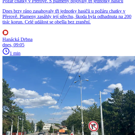
Požár chatky v Přerově. S plameny bojovaly tři jednotky hasičů
Dnes brzy ráno zasahovaly tři jednotky hasičů u požáru chatky v
Přerově. Plameny zasáhly její střechu, škoda byla odhadnuta na 200
tisíc korun. Celé událost se obešla bez zranění.
Hanácká Drbna
dnes, 09:05
1 min