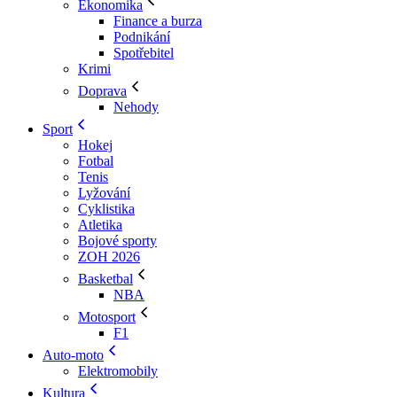
Ekonomika
Finance a burza
Podnikání
Spotřebitel
Krimi
Doprava
Nehody
Sport
Hokej
Fotbal
Tenis
Lyžování
Cyklistika
Atletika
Bojové sporty
ZOH 2026
Basketbal
NBA
Motosport
F1
Auto-moto
Elektromobily
Kultura