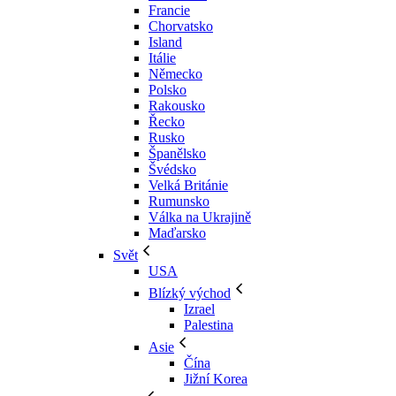
Francie
Chorvatsko
Island
Itálie
Německo
Polsko
Rakousko
Řecko
Rusko
Španělsko
Švédsko
Velká Británie
Rumunsko
Válka na Ukrajině
Maďarsko
Svět
USA
Blízký východ
Izrael
Palestina
Asie
Čína
Jižní Korea