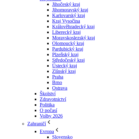
Jihočeský kraj
Jihomoravský kraj
Karlovarský kraj
Kraj Vysočina
Králověhradecký kraj
Liberecký kraj
Moravskoslezský kraj
Olomoucký kraj
Pardubický kraj
Plzeňský kraj
Středočeský kraj
Ústecký kraj
Zlínský kraj
Praha
Brno
Ostrava
Školství
Zdravotnictví
Politika
O počasí
Volby 2026
Zahraničí
Evropa
Slovensko