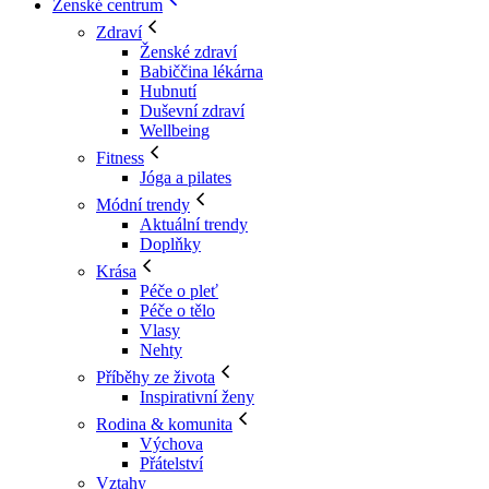
Ženské centrum
Zdraví
Ženské zdraví
Babiččina lékárna
Hubnutí
Duševní zdraví
Wellbeing
Fitness
Jóga a pilates
Módní trendy
Aktuální trendy
Doplňky
Krása
Péče o pleť
Péče o tělo
Vlasy
Nehty
Příběhy ze života
Inspirativní ženy
Rodina & komunita
Výchova
Přátelství
Vztahy