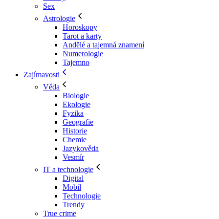
Sex
Astrologie
Horoskopy
Tarot a karty
Andělé a tajemná znamení
Numerologie
Tajemno
Zajímavosti
Věda
Biologie
Ekologie
Fyzika
Geografie
Historie
Chemie
Jazykověda
Vesmír
IT a technologie
Digital
Mobil
Technologie
Trendy
True crime