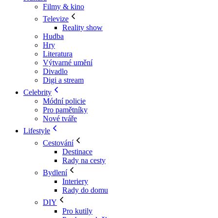
Filmy & kino
Televize
Reality show
Hudba
Hry
Literatura
Výtvarné umění
Divadlo
Digi a stream
Celebrity
Módní policie
Pro pamětníky
Nové tváře
Lifestyle
Cestování
Destinace
Rady na cesty
Bydlení
Interiery
Rady do domu
DIY
Pro kutily