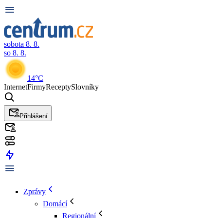
sobota 8. 8.
so 8. 8.
14°C
Internet
Firmy
Recepty
Slovníky
Přihlášení
Zprávy
Domácí
Regionální