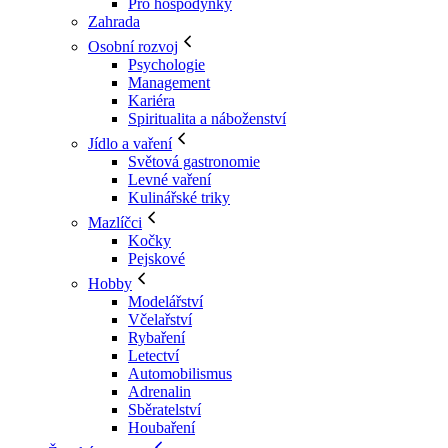
Pro hospodyňky
Zahrada
Osobní rozvoj
Psychologie
Management
Kariéra
Spiritualita a náboženství
Jídlo a vaření
Světová gastronomie
Levné vaření
Kulinářské triky
Mazlíčci
Kočky
Pejskové
Hobby
Modelářství
Včelařství
Rybaření
Letectví
Automobilismus
Adrenalin
Sběratelství
Houbaření