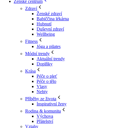
Ženské centrum
Zdraví
Ženské zdraví
Babiččina lékárna
Hubnutí
Duševní zdraví
Wellbeing
Fitness
Jóga a pilates
Módní trendy
Aktuální trendy
Doplňky
Krása
Péče o pleť
Péče o tělo
Vlasy
Nehty
Příběhy ze života
Inspirativní ženy
Rodina & komunita
Výchova
Přátelství
Vztahy