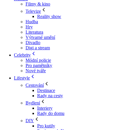
Filmy & kino
Televize
Reality show
Hudba
Hry
Literatura
Výtvarné umění
Divadlo
Digi a stream
Celebrity
Módní policie
Pro pamětníky
Nové tváře
Lifestyle
Cestování
Destinace
Rady na cesty
Bydlení
Interiery
Rady do domu
DIY
Pro kutily