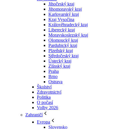
Jihočeský kraj
Jihomoravský kraj
Karlovarský kraj
Kraj Vysočina
Králověhradecký kraj
Liberecký kraj
Moravskoslezský kraj
Olomoucký kraj
Pardubický kraj
Plzeňský kraj
Středočeský kraj
Ústecký kraj
Zlínský kraj
Praha
Brno
Ostrava
Školství
Zdravotnictví
Politika
O počasí
Volby 2026
Zahraničí
Evropa
Slovensko