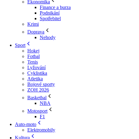
Ekonomika
Finance a burza
Podnikání
Spotřebitel
Krimi
Doprava
Nehody
Sport
Hokej
Fotbal
Tenis
Lyžování
Cyklistika
Atletika
Bojové sporty
ZOH 2026
Basketbal
NBA
Motosport
F1
Auto-moto
Elektromobily
Kultura