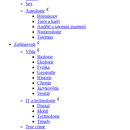
Sex
Astrologie
Horoskopy
Tarot a karty
Andělé a tajemná znamení
Numerologie
Tajemno
Zajímavosti
Věda
Biologie
Ekologie
Fyzika
Geografie
Historie
Chemie
Jazykověda
Vesmír
IT a technologie
Digital
Mobil
Technologie
Trendy
True crime