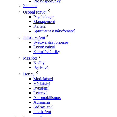
Pro hospodyňky
Zahrada
Osobní rozvoj
Psychologie
Management
Kariéra
Spiritualita a náboženství
Jídlo a vaření
Světová gastronomie
Levné vaření
Kulinářské triky
Mazlíčci
Kočky
Pejskové
Hobby
Modelářství
Včelařství
Rybaření
Letectví
Automobilismus
Adrenalin
Sběratelství
Houbaření