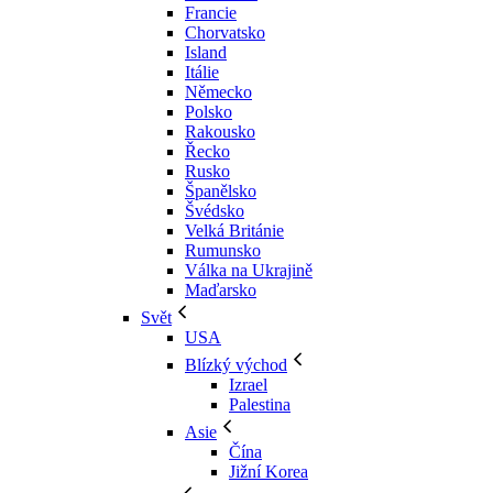
Francie
Chorvatsko
Island
Itálie
Německo
Polsko
Rakousko
Řecko
Rusko
Španělsko
Švédsko
Velká Británie
Rumunsko
Válka na Ukrajině
Maďarsko
Svět
USA
Blízký východ
Izrael
Palestina
Asie
Čína
Jižní Korea