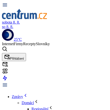
sobota 8. 8.
so 8. 8.
25°C
Internet
Firmy
Recepty
Slovníky
Přihlášení
Zprávy
Domácí
Regionální