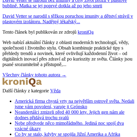
David Vetter se narodil bez imunity a celý život prožil v plastové
bublině. Matka se jej poprvé dotkla až po jeho smrti
David Vetter se narodil s těžkou poruchou imunity a dětství strávil v
plastovém izolátoru. Nadějný lékařský...
Tento článek byl publikován ze zdrojů
kroniQa
Web nabízí aktuální články z oblasti moderních technologií, vědy,
společnosti i životního stylu. Obsah kombinuje praktické tipy s
přehledy trendů a novinek, které ovlivňují každodenní život – od
digitálních inovací přes zdraví až po kuriozity ze světa. Články jsou
psané srozumitelně a přístupně,...
Všechny články tohoto autora →
Další články z kategorie
Věda
Americká firma chystá vrty na největším ostrově světa. Nedali
jsme vám povolení, varuje ji Grónsko
Neandertálci zmizeli před 40 000 lety. Jejich gen nám ale
dodnes přidává trochu svalů
Nebe předvede něco mimořádného. Jediná noc spojí dva
vzácné úkazy
Co by se stalo, kdyby se spojila Jižní Amerika a Afrika