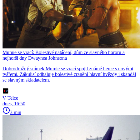
Mumie se vrací: Bolestivé natáčení, dům ze slavného hororu a
nejhorší dny Dwaynea Johnsona
Dobrodružný snímek Mumie se vrací spojil známé herce s novými
tvářemi. Zákulisí odhaluje bolestivé zranění hlavní hvězdy i skandál
se slavným skladatelem.
V Telce
dnes, 16:50
3 min