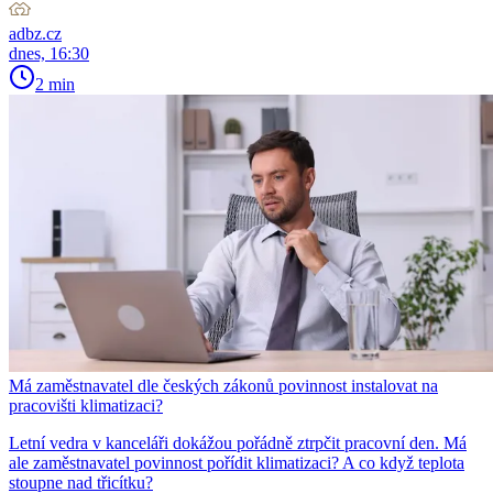
adbz.cz
dnes, 16:30
2 min
Má zaměstnavatel dle českých zákonů povinnost instalovat na
pracovišti klimatizaci?
Letní vedra v kanceláři dokážou pořádně ztrpčit pracovní den. Má
ale zaměstnavatel povinnost pořídit klimatizaci? A co když teplota
stoupne nad třicítku?