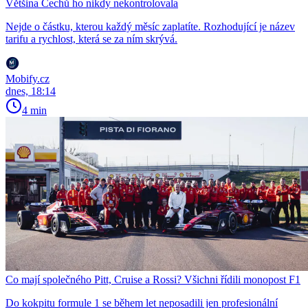
Většina Čechů ho nikdy nekontrolovala
Nejde o částku, kterou každý měsíc zaplatíte. Rozhodující je název
tarifu a rychlost, která se za ním skrývá.
Mobify.cz
dnes, 18:14
4 min
Co mají společného Pitt, Cruise a Rossi? Všichni řídili monopost F1
Do kokpitu formule 1 se během let neposadili jen profesionální