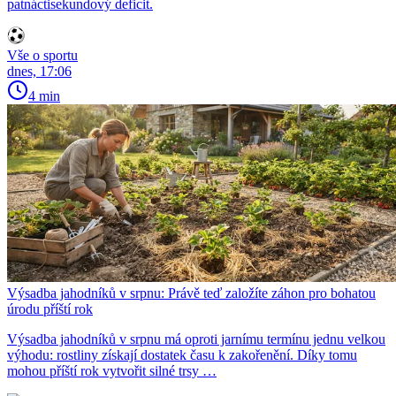
patnáctisekundový deficit.
Vše o sportu
dnes, 17:06
4 min
Výsadba jahodníků v srpnu: Právě teď založíte záhon pro bohatou
úrodu příští rok
Výsadba jahodníků v srpnu má oproti jarnímu termínu jednu velkou
výhodu: rostliny získají dostatek času k zakořenění. Díky tomu
mohou příští rok vytvořit silné trsy …