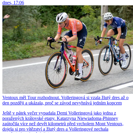
dnes, 17:06
Ventoux měl Tour rozhodnout. Volleringová si vzala žlutý dres až o
den později a ukázala, proč se závod nevyhrává jedním kopcem
Ještě v pátek večer vypadala Demi Volleringová jako jedna z
poražených královské etapy. Katarzyna Niewiadoma-Phinney
zaútočila více než devět kilometrů před vrcholem Mont Ventoux,
dojela si pro vítězství a žlutý dres a Volleringové nechala