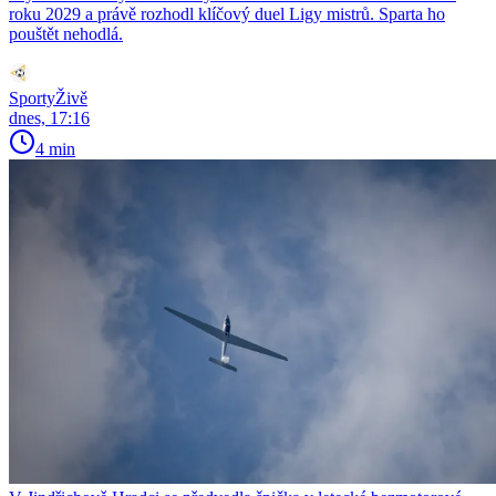
roku 2029 a právě rozhodl klíčový duel Ligy mistrů. Sparta ho
pouštět nehodlá.
SportyŽivě
dnes, 17:16
4 min