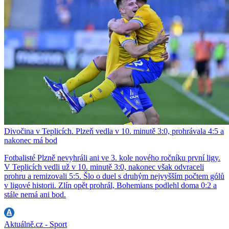
Divočina v Teplicích. Plzeň vedla v 10. minutě 3:0, prohrávala 4:5 a
nakonec má bod
Fotbalisté Plzně nevyhráli ani ve 3. kole nového ročníku první ligy.
V Teplicích vedli už v 10. minutě 3:0, nakonec však odvraceli
prohru a remizovali 5:5. Šlo o duel s druhým nejvyšším počtem gólů
v ligové historii. Zlín opět prohrál, Bohemians podlehl doma 0:2 a
stále nemá ani bod.
Aktuálně.cz - Sport