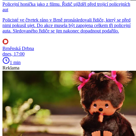
Policejní honička jako z filmu. Řidič ujížděl před trojicí policejních
aut
Policisté ve čtvrtek ráno v Brně pronásledovali řidiče, který se před
nimi pokusil ujet. Do akce musela být zapojena celkem tři policejní
auta. Sledovaného řidiče se jim nakonec dopadnout podařilo.
Brněnská Drbna
dnes, 17:00
1 min
Reklama