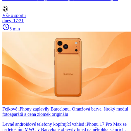
Vše o sportu
dnes, 17:21
5 min
Fejkové iPhony zaplavily Barcelonu. Oranžová barva, široký modul
fotoaparátů a cena zlomek originálu
Levné androidové telefony kopírující vzhled iPhonu 17 Pro Max se
na letošním MWC v Barceloně objevily hned na několika stáncích.