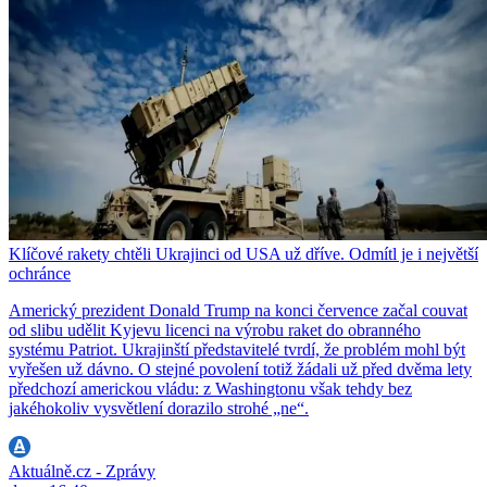
Klíčové rakety chtěli Ukrajinci od USA už dříve. Odmítl je i největší
ochránce
Americký prezident Donald Trump na konci července začal couvat
od slibu udělit Kyjevu licenci na výrobu raket do obranného
systému Patriot. Ukrajinští představitelé tvrdí, že problém mohl být
vyřešen už dávno. O stejné povolení totiž žádali už před dvěma lety
předchozí americkou vládu: z Washingtonu však tehdy bez
jakéhokoliv vysvětlení dorazilo strohé „ne“.
Aktuálně.cz - Zprávy