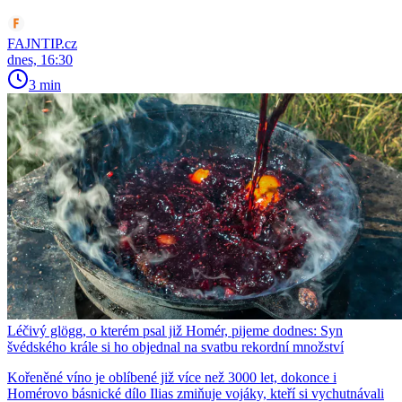
FAJNTIP.cz
dnes, 16:30
3 min
Léčivý glögg, o kterém psal již Homér, pijeme dodnes: Syn
švédského krále si ho objednal na svatbu rekordní množství
Kořeněné víno je oblíbené již více než 3000 let, dokonce i
Homérovo básnické dílo Ilias zmiňuje vojáky, kteří si vychutnávali