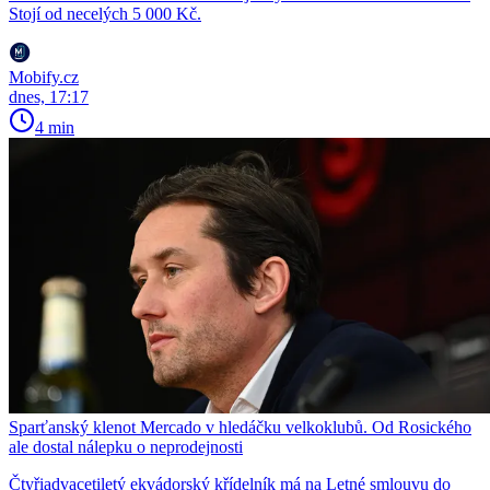
Stojí od necelých 5 000 Kč.
Mobify.cz
dnes, 17:17
4 min
Sparťanský klenot Mercado v hledáčku velkoklubů. Od Rosického
ale dostal nálepku o neprodejnosti
Čtyřiadvacetiletý ekvádorský křídelník má na Letné smlouvu do