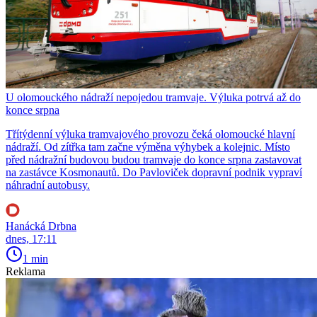
U olomouckého nádraží nepojedou tramvaje. Výluka potrvá až do
konce srpna
Třítýdenní výluka tramvajového provozu čeká olomoucké hlavní
nádraží. Od zítřka tam začne výměna výhybek a kolejnic. Místo
před nádražní budovou budou tramvaje do konce srpna zastavovat
na zastávce Kosmonautů. Do Pavloviček dopravní podnik vypraví
náhradní autobusy.
Hanácká Drbna
dnes, 17:11
1 min
Reklama