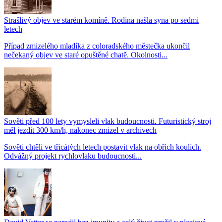
Strašlivý objev ve starém komíně. Rodina našla syna po sedmi
letech
Případ zmizelého mladíka z coloradského městečka ukončil
nečekaný objev ve staré opuštěné chatě. Okolnosti...
Sověti před 100 lety vymysleli vlak budoucnosti. Futuristický stroj
měl jezdit 300 km/h, nakonec zmizel v archivech
Sověti chtěli ve třicátých letech postavit vlak na obřích koulích.
Odvážný projekt rychlovlaku budoucnosti...