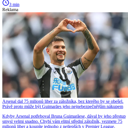
3 min
Reklama
Arsenal dal 75 milionů liber za záložníka, bez kterého by se obešel.
Právě proto může být Guimarães jeho nejnebezpečnějším nákupem
Kdyby Arsenal potřeboval Bruna Guimarãese, dával by jeho přestup
smysl velmi snadno. Chybí vám elitní střední záložník, vezmete 75
milionů liber a koupíte jednoho z nejlepších v Premier League.