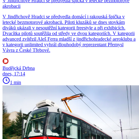
V Jindřichově Hradci se předvedla špička v letecké bezmotorové
akrobacii
V Jindřichově Hradci se předvedla domácí i rakouská špička v
letecké bezmotorové akrobacii. Piloti kluzáků se dnes stovkám
diváků ukázali v nesoutěžní kategorii freestyle a při exhibicích.
Dvacítka pilotů soutěžila od středy ve dvou kategoriích. V kategorii
advanced zvítězil Aleš Ferra mladší z jindřichohradecké aeroklubu a
v kategorii unlimited vyhrál dlouhodobý reprezentant Přemysl
Vávra z České Třebové.
Budějcká Drbna
dnes, 17:14
1 min