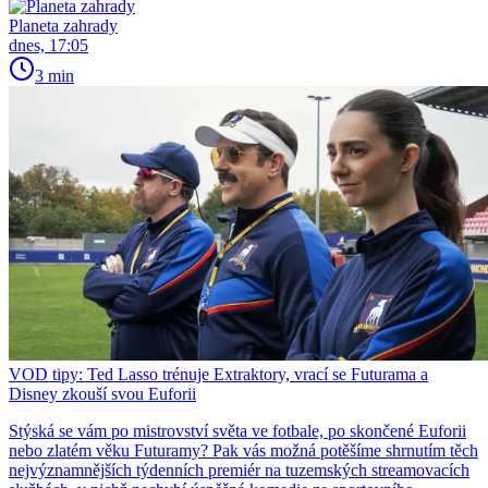
Planeta zahrady
dnes, 17:05
3 min
VOD tipy: Ted Lasso trénuje Extraktory, vrací se Futurama a
Disney zkouší svou Euforii
Stýská se vám po mistrovství světa ve fotbale, po skončené Euforii
nebo zlatém věku Futuramy? Pak vás možná potěšíme shrnutím těch
nejvýznamnějších týdenních premiér na tuzemských streamovacích