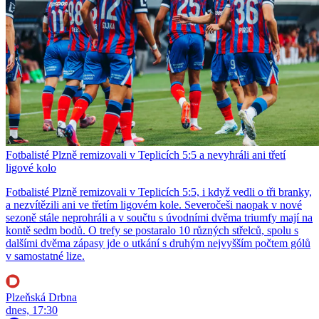
Fotbalisté Plzně remizovali v Teplicích 5:5 a nevyhráli ani třetí
ligové kolo
Fotbalisté Plzně remizovali v Teplicích 5:5, i když vedli o tři branky,
a nezvítězili ani ve třetím ligovém kole. Severočeši naopak v nové
sezoně stále neprohráli a v součtu s úvodními dvěma triumfy mají na
kontě sedm bodů. O trefy se postaralo 10 různých střelců, spolu s
dalšími dvěma zápasy jde o utkání s druhým nejvyšším počtem gólů
v samostatné lize.
Plzeňská Drbna
dnes, 17:30