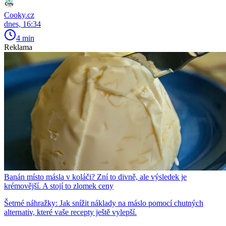
Cooky.cz
dnes, 16:34
4 min
Reklama
Banán místo másla v koláči? Zní to divně, ale výsledek je
krémovější. A stojí to zlomek ceny
Šetrné náhražky: Jak snížit náklady na máslo pomocí chutných
alternativ, které vaše recepty ještě vylepší.