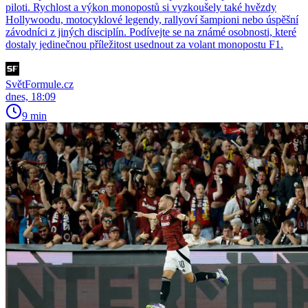
piloti. Rychlost a výkon monopostů si vyzkoušely také hvězdy
Hollywoodu, motocyklové legendy, rallyoví šampioni nebo úspěšní
závodníci z jiných disciplín. Podívejte se na známé osobnosti, které
dostaly jedinečnou příležitost usednout za volant monopostu F1.
SvětFormule.cz
dnes, 18:09
9 min