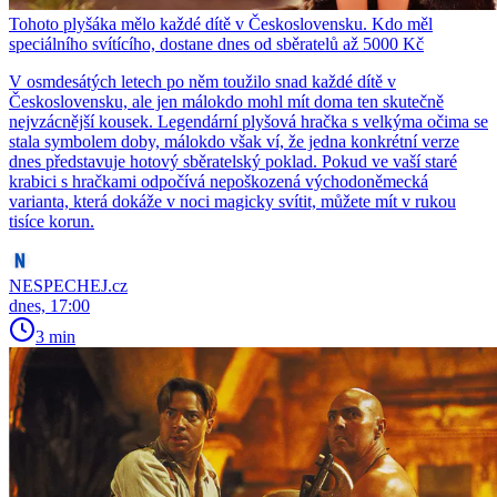
Tohoto plyšáka mělo každé dítě v Československu. Kdo měl
speciálního svítícího, dostane dnes od sběratelů až 5000 Kč
V osmdesátých letech po něm toužilo snad každé dítě v
Československu, ale jen málokdo mohl mít doma ten skutečně
nejvzácnější kousek. Legendární plyšová hračka s velkýma očima se
stala symbolem doby, málokdo však ví, že jedna konkrétní verze
dnes představuje hotový sběratelský poklad. Pokud ve vaší staré
krabici s hračkami odpočívá nepoškozená východoněmecká
varianta, která dokáže v noci magicky svítit, můžete mít v rukou
tisíce korun.
NESPECHEJ.cz
dnes, 17:00
3 min