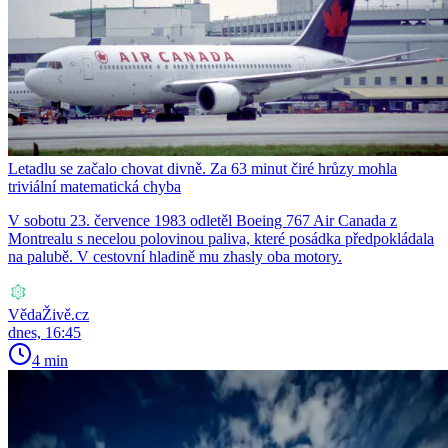
Letadlu se začalo chovat divně. Za 63 minut čiré hrůzy mohla
triviální matematická chyba
V sobotu 23. července 1983 odletěl Boeing 767 Air Canada z
Montrealu s necelou polovinou paliva, které posádka předpokládala
na palubě. V cestovní hladině mu zhasly oba motory.
VědaŽivě.cz
dnes, 16:45
4 min