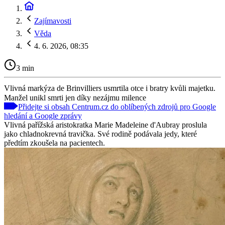
Zajímavosti
Věda
4. 6. 2026, 08:35
3 min
Vlivná markýza de Brinvilliers usmrtila otce i bratry kvůli majetku.
Manžel unikl smrti jen díky nezájmu milence
Přidejte si obsah Centrum.cz do oblíbených zdrojů pro Google
hledání a Google zprávy
Vlivná pařížská aristokratka Marie Madeleine d'Aubray proslula
jako chladnokrevná travička. Své rodině podávala jedy, které
předtím zkoušela na pacientech.