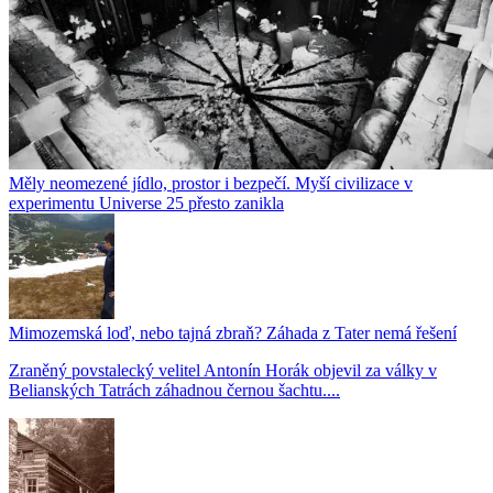
Měly neomezené jídlo, prostor i bezpečí. Myší civilizace v
experimentu Universe 25 přesto zanikla
Mimozemská loď, nebo tajná zbraň? Záhada z Tater nemá řešení
Zraněný povstalecký velitel Antonín Horák objevil za války v
Belianských Tatrách záhadnou černou šachtu....