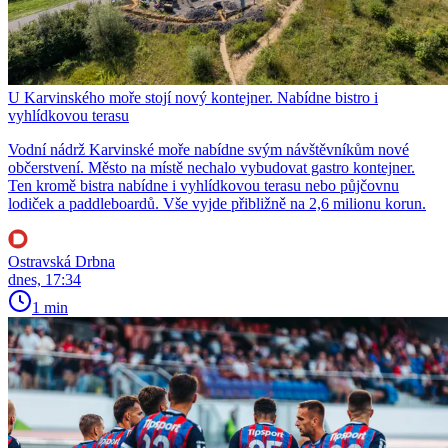
U Karvinského moře stojí nový kontejner. Nabídne bistro i
vyhlídkovou terasu
Vodní nádrž Karvinské moře nabídne svým návštěvníkům nové
občerstvení. Město na místě nechalo vybudovat gastro kontejner.
Ten kromě bistra nabídne i vyhlídkovou terasu nebo půjčovnu
lodiček a paddleboardů. Vše vyjde přibližně na 2,6 milionu korun.
Ostravská Drbna
dnes, 17:34
1 min