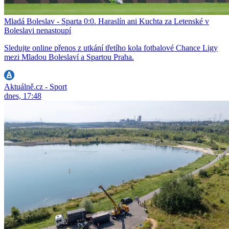
Mladá Boleslav - Sparta 0:0. Haraslín ani Kuchta za Letenské v
Boleslavi nenastoupí
Sledujte online přenos z utkání třetího kola fotbalové Chance Ligy
mezi Mladou Boleslaví a Spartou Praha.
Aktuálně.cz - Sport
dnes, 17:48