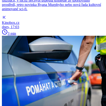
službách, v nichž nechybí úspěšná komedie ze sportovního
prostředí, retro novinka Ryana Murphyho nebo nová řada kultovní
animované sci-fi.
Kinobox.cz
dnes, 17:03
3 min