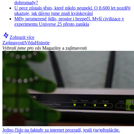
dohromady?
U pece zůstalo těsto, které nikdo neupekl. O 8.600 let později
ukazuje, jak dávno jsme znali kváskování
Měly neomezené jídlo, prostor i bezpečí. Myší civilizace v
experimentu Universe 25 přesto zanikla
Zobrazit více
Zajímavosti
Věda
Historie
Vybrali jsme pro vás
Magazíny a zajímavosti
Jedno číslo na faktuře za internet prozradí, jestli (ne)přeplácíte.