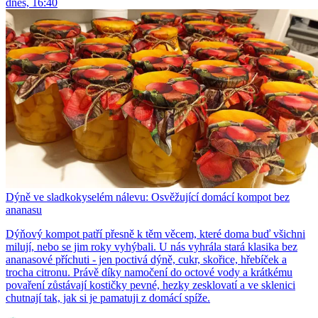
dnes, 16:40
Dýně ve sladkokyselém nálevu: Osvěžující domácí kompot bez
ananasu
Dýňový kompot patří přesně k těm věcem, které doma buď všichni
milují, nebo se jim roky vyhýbali. U nás vyhrála stará klasika bez
ananasové příchuti - jen poctivá dýně, cukr, skořice, hřebíček a
trocha citronu. Právě díky namočení do octové vody a krátkému
povaření zůstávají kostičky pevné, hezky zesklovatí a ve sklenici
chutnají tak, jak si je pamatuji z domácí spíže.