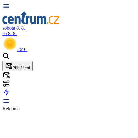
sobota 8. 8.
so 8. 8.
26°C
Přihlášení
Reklama