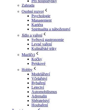
Pro hospodyňky
Zahrada
Osobní rozvoj
Psychologie
Management
Kariéra
Spiritualita a náboženství
Jídlo a vaření
Světová gastronomie
Levné vaření
Kulinářské triky
Mazlíčci
Kočky
Pejskové
Hobby
Modelářství
Včelařství
Rybaření
Letectví
Automobilismus
Adrenalin
Sběratelství
Houbaření