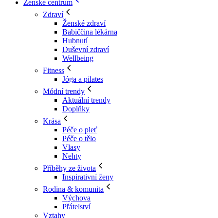
Ženské centrum
Zdraví
Ženské zdraví
Babiččina lékárna
Hubnutí
Duševní zdraví
Wellbeing
Fitness
Jóga a pilates
Módní trendy
Aktuální trendy
Doplňky
Krása
Péče o pleť
Péče o tělo
Vlasy
Nehty
Příběhy ze života
Inspirativní ženy
Rodina & komunita
Výchova
Přátelství
Vztahy