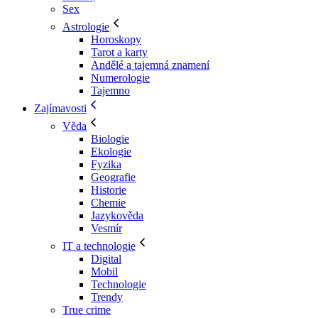
Sex
Astrologie
Horoskopy
Tarot a karty
Andělé a tajemná znamení
Numerologie
Tajemno
Zajímavosti
Věda
Biologie
Ekologie
Fyzika
Geografie
Historie
Chemie
Jazykověda
Vesmír
IT a technologie
Digital
Mobil
Technologie
Trendy
True crime