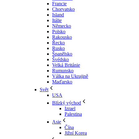
Francie
Chorvatsko
Island
Itálie
Německo
Polsko
Rakousko
Řecko
Rusko
Španělsko
Švédsko
Velká Británie
Rumunsko
Válka na Ukrajině
Maďarsko
Svět
USA
Blízký východ
Izrael
Palestina
Asie
Čína
Jižní Korea