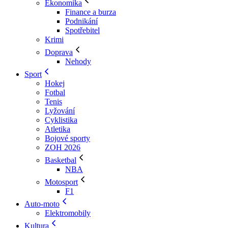
Ekonomika
Finance a burza
Podnikání
Spotřebitel
Krimi
Doprava
Nehody
Sport
Hokej
Fotbal
Tenis
Lyžování
Cyklistika
Atletika
Bojové sporty
ZOH 2026
Basketbal
NBA
Motosport
F1
Auto-moto
Elektromobily
Kultura