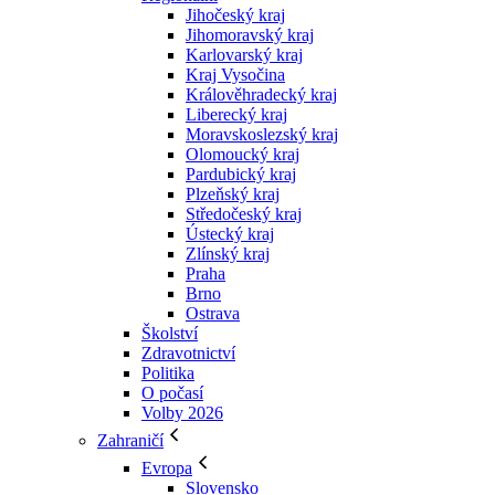
Jihočeský kraj
Jihomoravský kraj
Karlovarský kraj
Kraj Vysočina
Králověhradecký kraj
Liberecký kraj
Moravskoslezský kraj
Olomoucký kraj
Pardubický kraj
Plzeňský kraj
Středočeský kraj
Ústecký kraj
Zlínský kraj
Praha
Brno
Ostrava
Školství
Zdravotnictví
Politika
O počasí
Volby 2026
Zahraničí
Evropa
Slovensko