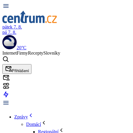
pátek 7. 8.
pá 7. 8.
20°C
Internet
Firmy
Recepty
Slovníky
Přihlášení
Zprávy
Domácí
Regionální