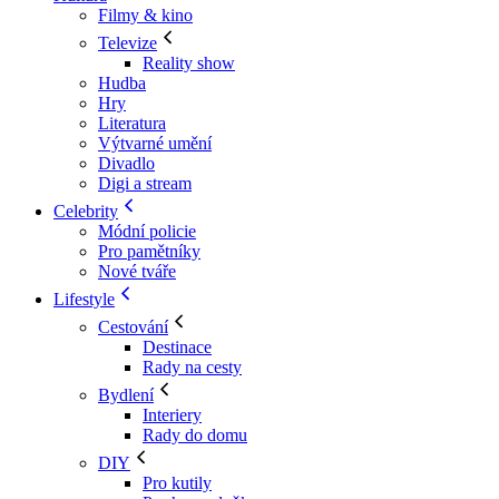
Filmy & kino
Televize
Reality show
Hudba
Hry
Literatura
Výtvarné umění
Divadlo
Digi a stream
Celebrity
Módní policie
Pro pamětníky
Nové tváře
Lifestyle
Cestování
Destinace
Rady na cesty
Bydlení
Interiery
Rady do domu
DIY
Pro kutily