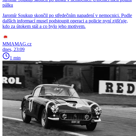
pálku
Jaromír Soukup skončil po středečním napadení v nemocnici. Podle
dalších informací musel podstoupit operaci a policie nyní zjišťuje,
kdo za útokem stál a co bylo jeho motivem.
MMAMAG.cz
dnes, 23:09
1 min