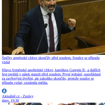
Špičky arménské církve skončily před soudem. Soudce se případu
vzdal
Hlava Arménské apoštolské církve, katolikos Garegin II., a dalších
šest prelátů v pátek stanuli před soudem. První jednání, uspořádané
za zavřenými dveřmi, ale zakrátko skončilo, protože soudce se
případu vzdal, oznámila média.
Aktuálně.cz - Zprávy
dnes, 19:30