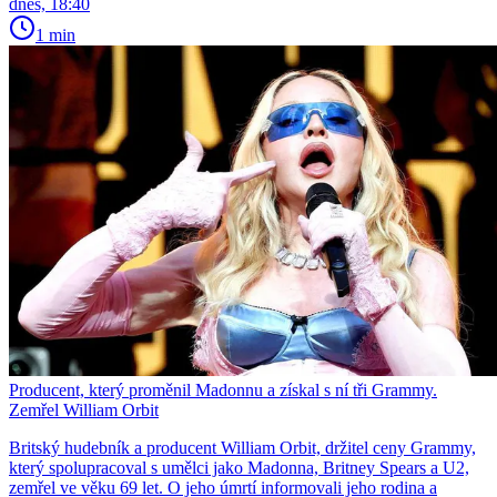
dnes, 18:40
1 min
Producent, který proměnil Madonnu a získal s ní tři Grammy.
Zemřel William Orbit
Britský hudebník a producent William Orbit, držitel ceny Grammy,
který spolupracoval s umělci jako Madonna, Britney Spears a U2,
zemřel ve věku 69 let. O jeho úmrtí informovali jeho rodina a