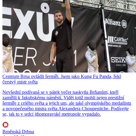
Centrum Brna ovládli šermíři. Jsem jako Kung Fu Panda, řekl
čerstvý mistr světa
Nevšední podívaná se v pátek večer naskytla Brňanům, kteří
zamířili k Jakubskému náměstí. Vidět totiž mohli nejen prestižní
šermíře z celého světa a jejich um, ale také olympijského medailistu
a novopečeného mistra světa Alexandera Choupenitche. Podívejte
se, jak to v srdci jihomoravské metropole vypadalo.
Brněnská Drbna