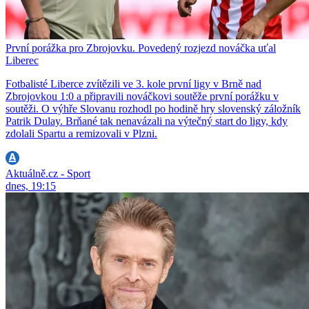
První porážka pro Zbrojovku. Povedený rozjezd nováčka uťal
Liberec
Fotbalisté Liberce zvítězili ve 3. kole první ligy v Brně nad
Zbrojovkou 1:0 a připravili nováčkovi soutěže první porážku v
soutěži. O výhře Slovanu rozhodl po hodině hry slovenský záložník
Patrik Dulay. Brňané tak nenavázali na výtečný start do ligy, kdy
zdolali Spartu a remizovali v Plzni.
Aktuálně.cz - Sport
dnes, 19:15