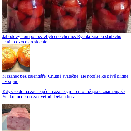
Jahodový kompot bez zbytečné chemie: Rychlá zásoba sladkého
letního ovoce do sklenic
Mazanec bez kalendáře: Chutná svátečně, ale hodí se ke kávě klidně
i v srpnu
Když se doma začne péct mazanec, je to pro mě jasné znamení, že
Velikonoce jsou za dveřmi. Dělám ho z...