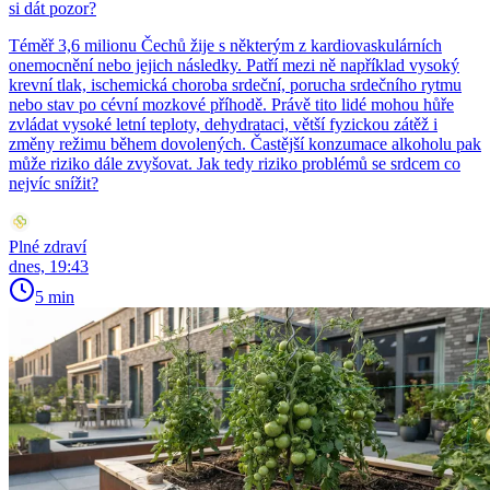
si dát pozor?
Téměř 3,6 milionu Čechů žije s některým z kardiovaskulárních
onemocnění nebo jejich následky. Patří mezi ně například vysoký
krevní tlak, ischemická choroba srdeční, porucha srdečního rytmu
nebo stav po cévní mozkové příhodě. Právě tito lidé mohou hůře
zvládat vysoké letní teploty, dehydrataci, větší fyzickou zátěž i
změny režimu během dovolených. Častější konzumace alkoholu pak
může riziko dále zvyšovat. Jak tedy riziko problémů se srdcem co
nejvíc snížit?
Plné zdraví
dnes, 19:43
5 min