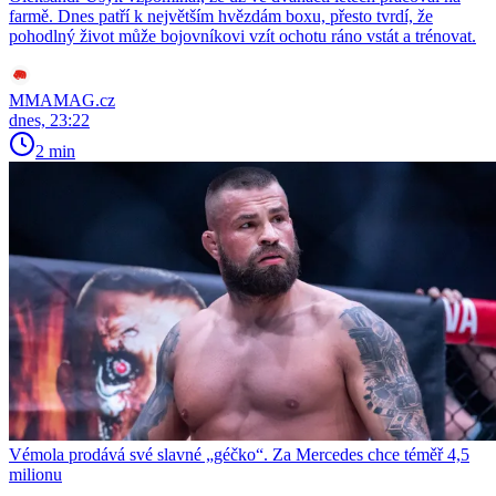
farmě. Dnes patří k největším hvězdám boxu, přesto tvrdí, že
pohodlný život může bojovníkovi vzít ochotu ráno vstát a trénovat.
MMAMAG.cz
dnes, 23:22
2 min
Vémola prodává své slavné „géčko“. Za Mercedes chce téměř 4,5
milionu