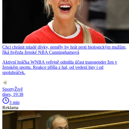
Chci chránit mladé dívky, neměly by hrát proti biologickým mužům,
říká hvězda ženské NBA Cunninghamová
Aktivní hráčka WNBA veřejně odmítla účast transgender žen v
ženském sportu. Reakce přišla z hal, od vedení ligy i od
spoluhráček.
SportyŽivě
dnes, 19:38
3 min
Reklama