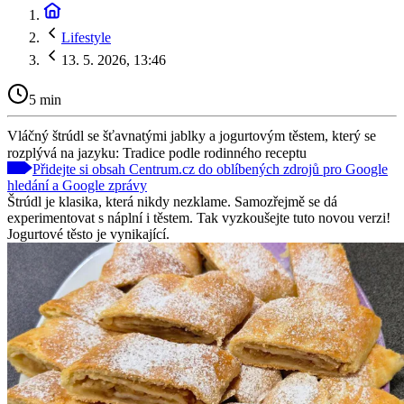
Lifestyle
13. 5. 2026, 13:46
5 min
Vláčný štrúdl se šťavnatými jablky a jogurtovým těstem, který se
rozplývá na jazyku: Tradice podle rodinného receptu
Přidejte si obsah Centrum.cz do oblíbených zdrojů pro Google
hledání a Google zprávy
Štrúdl je klasika, která nikdy nezklame. Samozřejmě se dá
experimentovat s náplní i těstem. Tak vyzkoušejte tuto novou verzi!
Jogurtové těsto je vynikající.