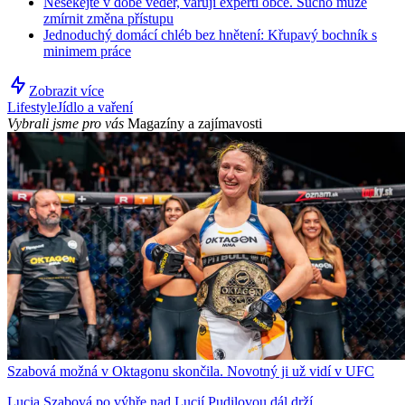
Nesekejte v době veder, varují experti obce. Sucho může
zmírnit změna přístupu
Jednoduchý domácí chléb bez hnětení: Křupavý bochník s
minimem práce
Zobrazit více
Lifestyle
Jídlo a vaření
Vybrali jsme pro vás
Magazíny a zajímavosti
Szabová možná v Oktagonu skončila. Novotný ji už vidí v UFC
Lucia Szabová po výhře nad Lucií Pudilovou dál drží