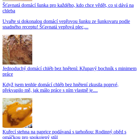
Šťavnatá domácí šunka pro každého, kdo chce vědět, co si dává na
chleba
Uvařte si dokonalou domácí vepřovou šunku ze šunkovaru podle
snadného receptu! Šťavnatá vepřová plec,...
Jednoduchý domácí chléb bez hnětení: Křupavý bochník s minimem
práce
Když jsem tenhle domácí chléb bez hnětení zkusila poprvé,
překvapilo mě, jak málo práce s ním vlastně je....
Kuřecí stehna na paprice podávaná s tarhoňou: Rodinný oběd s
omáčkou pro spokojený stůl