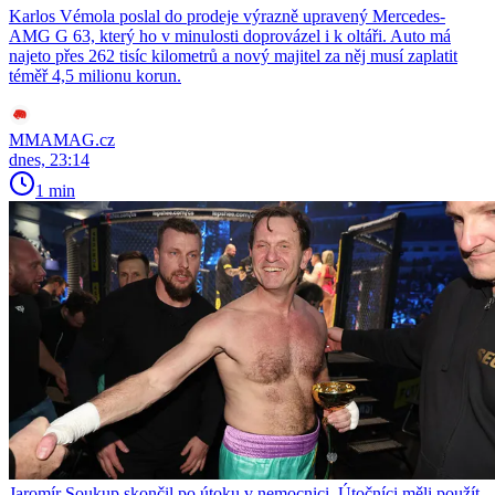
Karlos Vémola poslal do prodeje výrazně upravený Mercedes-
AMG G 63, který ho v minulosti doprovázel i k oltáři. Auto má
najeto přes 262 tisíc kilometrů a nový majitel za něj musí zaplatit
téměř 4,5 milionu korun.
MMAMAG.cz
dnes, 23:14
1 min
Jaromír Soukup skončil po útoku v nemocnici. Útočníci měli použít