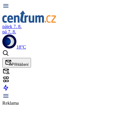
pátek 7. 8.
pá 7. 8.
18°C
Přihlášení
Reklama