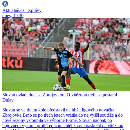
Aktuálně.cz - Zprávy
dnes, 19:30
Slovan ovládl duel se Zbrojovkou. O vítěznou trefu se postaral
Dulay
Slovan se ve třetím kole představil na hřišti ligového nováčka.
Zbrojovka Brno se po třech letech vrátila do nejvyšší soutěže a do
nové sezony vstoupila ve výborné formě. Slovan naopak po
bojovném výkonu proti Teplicím chtěl znovu naskočit na vítěznou