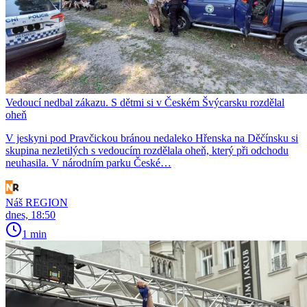
Vedoucí nedbal zákazu. S dětmi si v Českém Švýcarsku rozdělal
oheň
V jeskyni pod Pravčickou bránou nedaleko Hřenska na Děčínsku si
skupina nezletilých s vedoucím rozdělala oheň, který při odchodu
neuhasila. V národním parku České…
Náš REGION
dnes, 18:50
1 min