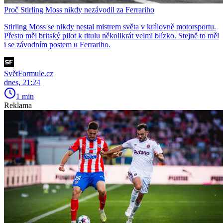
Proč Stirling Moss nikdy nezávodil za Ferrariho
Stirling Moss se nikdy nestal mistrem světa v královně motorsportu.
Přesto měl britský pilot k titulu několikrát velmi blízko. Stejně to měl
i se závodním postem u Ferrariho.
SvětFormule.cz
dnes, 21:24
1 min
Reklama