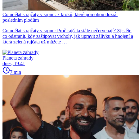
Co udělat s rajčaty v srpnu: 7 kroků, které pomohou dozrát
posledním plodům
Co udělat s rajčaty v srpnu: Proč rajčata stále nečervenají? Zjistěte,
co odstranit, kdy zaštipovat vrcholy, jak upravit zálivku a hnojení a
která zelená rajčata už můžete …
Planeta zahrady
dnes, 19:41
7 min