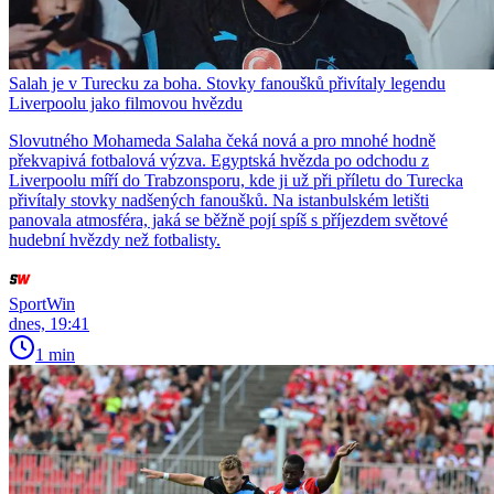
Salah je v Turecku za boha. Stovky fanoušků přivítaly legendu
Liverpoolu jako filmovou hvězdu
Slovutného Mohameda Salaha čeká nová a pro mnohé hodně
překvapivá fotbalová výzva. Egyptská hvězda po odchodu z
Liverpoolu míří do Trabzonsporu, kde ji už při příletu do Turecka
přivítaly stovky nadšených fanoušků. Na istanbulském letišti
panovala atmosféra, jaká se běžně pojí spíš s příjezdem světové
hudební hvězdy než fotbalisty.
SportWin
dnes, 19:41
1 min