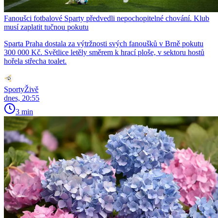
Fanoušci fotbalové Sparty předvedli nepochopitelné chování. Klub
musí zaplatit tučnou pokutu
Sparta Praha dostala za výtržnosti svých fanoušků v Brně pokutu
300 000 Kč. Světlice letěly směrem k hrací ploše, v sektoru hostů
hořela střecha toalet.
SportyŽivě
dnes, 20:55
3 min