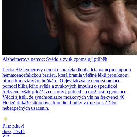
Alzheimerova nemoc: Světlo a zvuk zpomalují průběh
Léčba Alzheimerovy nemoci narážela dlouhá léta na neprostupnou
hematoencefalickou bariéru, která bránila většině léků proniknout
přímo k mozkovým buňkám. Objev takzvané neurostimulace
pomocí blikajícího světla a zvukových impulsů o specifické
frekvenci však přináší zcela nový pohled na možnost regenerace.
Vědci zjistili, že synchronizace mozkových vln na frekvenci 40
Hertzů dokáže stimulovat imunitní buňky v mozku k čištění
nebezpečných usazenin.
Plné zdraví
dnes, 19:44