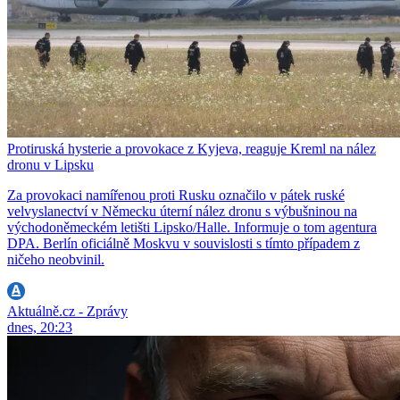
Protiruská hysterie a provokace z Kyjeva, reaguje Kreml na nález
dronu v Lipsku
Za provokaci namířenou proti Rusku označilo v pátek ruské
velvyslanectví v Německu úterní nález dronu s výbušninou na
východoněmeckém letišti Lipsko/Halle. Informuje o tom agentura
DPA. Berlín oficiálně Moskvu v souvislosti s tímto případem z
ničeho neobvinil.
Aktuálně.cz - Zprávy
dnes, 20:23