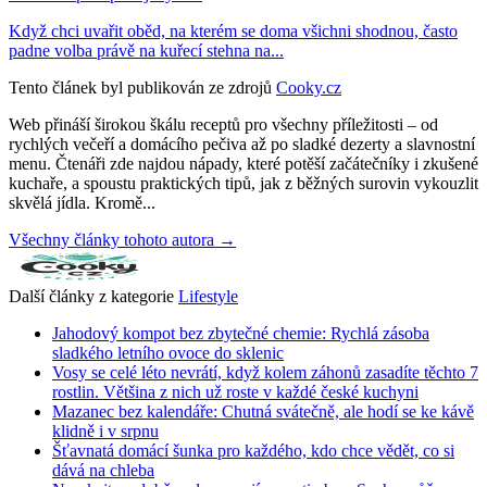
Když chci uvařit oběd, na kterém se doma všichni shodnou, často
padne volba právě na kuřecí stehna na...
Tento článek byl publikován ze zdrojů
Cooky.cz
Web přináší širokou škálu receptů pro všechny příležitosti – od
rychlých večeří a domácího pečiva až po sladké dezerty a slavnostní
menu. Čtenáři zde najdou nápady, které potěší začátečníky i zkušené
kuchaře, a spoustu praktických tipů, jak z běžných surovin vykouzlit
skvělá jídla. Kromě...
Všechny články tohoto autora →
Další články z kategorie
Lifestyle
Jahodový kompot bez zbytečné chemie: Rychlá zásoba
sladkého letního ovoce do sklenic
Vosy se celé léto nevrátí, když kolem záhonů zasadíte těchto 7
rostlin. Většina z nich už roste v každé české kuchyni
Mazanec bez kalendáře: Chutná svátečně, ale hodí se ke kávě
klidně i v srpnu
Šťavnatá domácí šunka pro každého, kdo chce vědět, co si
dává na chleba