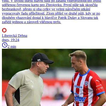
vlnu. V úvodu duelu hlavní sudí po zásahu videorozhodčího zrušil
udělenou červenou kartu pro Zbrojovku. První půle tak skončila
bezbrankově, přesto si oba celky ve velmi náročném utkání
vypracovaly řadu příležitostí. Zlom přišel ve druhé půli, kdy se po
dlouhém vhazování dostal k hlavičce Patrik Dulay a Slovanu tak
zařídil jedinou a zároveň vítěznou trefu.
Liberecká Drbna
dnes, 19:24
2 min