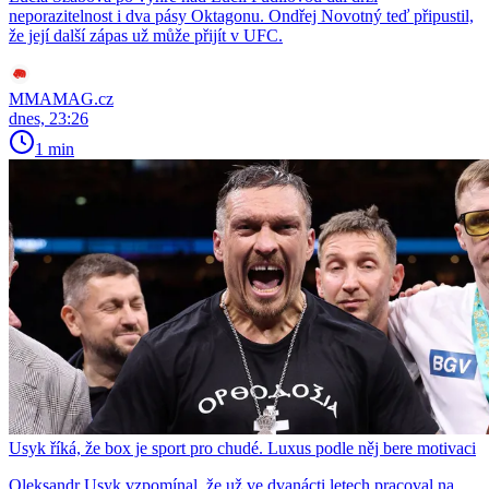
neporazitelnost i dva pásy Oktagonu. Ondřej Novotný teď připustil,
že její další zápas už může přijít v UFC.
MMAMAG.cz
dnes, 23:26
1 min
Usyk říká, že box je sport pro chudé. Luxus podle něj bere motivaci
Oleksandr Usyk vzpomínal, že už ve dvanácti letech pracoval na