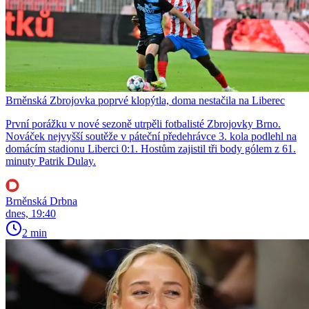
Brněnská Zbrojovka poprvé klopýtla, doma nestačila na Liberec
První porážku v nové sezoně utrpěli fotbalisté Zbrojovky Brno.
Nováček nejvyšší soutěže v páteční předehrávce 3. kola podlehl na
domácím stadionu Liberci 0:1. Hostům zajistil tři body gólem z 61.
minuty Patrik Dulay.
Brněnská Drbna
dnes, 19:40
2 min