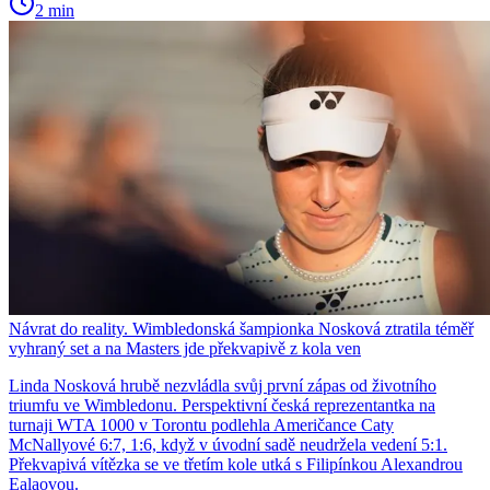
2 min
Návrat do reality. Wimbledonská šampionka Nosková ztratila téměř
vyhraný set a na Masters jde překvapivě z kola ven
Linda Nosková hrubě nezvládla svůj první zápas od životního
triumfu ve Wimbledonu. Perspektivní česká reprezentantka na
turnaji WTA 1000 v Torontu podlehla Američance Caty
McNallyové 6:7, 1:6, když v úvodní sadě neudržela vedení 5:1.
Překvapivá vítězka se ve třetím kole utká s Filipínkou Alexandrou
Ealaovou.