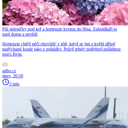
Půl skleničky pod keř a hortenzie kvetou do října. Zahrádkáři to
mají doma a nevědí
Hortenzie chtějí péči obzvlášť v létě, když se jim z květů dělají
nadýchané koule jako z pohádky. Právě tehdy potřebují pořádnou
porci živin.
adbz.cz
dnes, 20:50
2 min