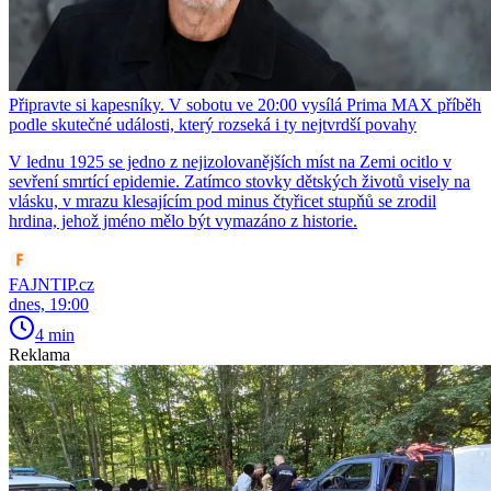
Připravte si kapesníky. V sobotu ve 20:00 vysílá Prima MAX příběh
podle skutečné události, který rozseká i ty nejtvrdší povahy
V lednu 1925 se jedno z nejizolovanějších míst na Zemi ocitlo v
sevření smrtící epidemie. Zatímco stovky dětských životů visely na
vlásku, v mrazu klesajícím pod minus čtyřicet stupňů se zrodil
hrdina, jehož jméno mělo být vymazáno z historie.
FAJNTIP.cz
dnes, 19:00
4 min
Reklama