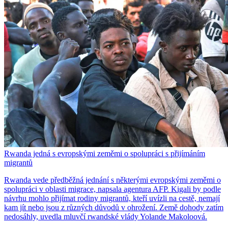
Rwanda jedná s evropskými zeměmi o spolupráci s přijímáním
migrantů
Rwanda vede předběžná jednání s některými evropskými zeměmi o
spolupráci v oblasti migrace, napsala agentura AFP. Kigali by podle
návrhu mohlo přijímat rodiny migrantů, kteří uvízli na cestě, nemají
kam jít nebo jsou z různých důvodů v ohrožení. Země dohody zatím
nedosáhly, uvedla mluvčí rwandské vlády Yolande Makoloová.