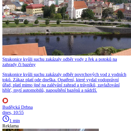
Strakonice kvůli suchu zakázaly odběr vody z řek a potoků na
zahrady či bazény
Strakonice kvůli suchu zakázaly odběr povrchových vod z vodních
toků. Zákaz platí ode dneška. Opatření, které vydal vodoprávní
úřad, platí mimo jiné na zalévání zahrad a trávníků, zavlažování
hřišť, mytí automobilů, napouštění bazénů a nádrží.
Budějcká Drbna
dnes, 10:55
1 min
Reklama