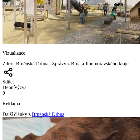
Vizualizace
Zdroj
:
Brněnská Drbna | Zprávy z Brna a Jihomoravského kraje
Sdílet
Denní
výzva
0
Reklama
Další články z
Brněnská Drbna