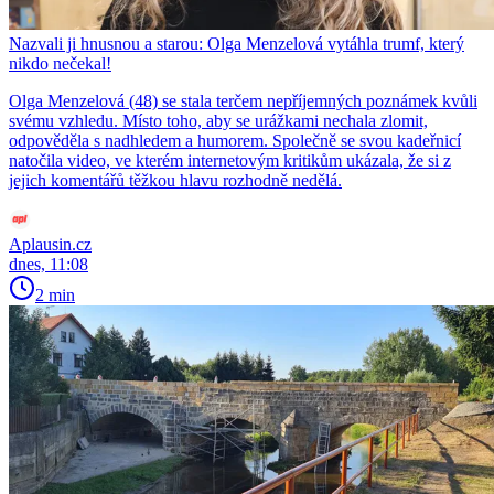
Nazvali ji hnusnou a starou: Olga Menzelová vytáhla trumf, který
nikdo nečekal!
Olga Menzelová (48) se stala terčem nepříjemných poznámek kvůli
svému vzhledu. Místo toho, aby se urážkami nechala zlomit,
odpověděla s nadhledem a humorem. Společně se svou kadeřnicí
natočila video, ve kterém internetovým kritikům ukázala, že si z
jejich komentářů těžkou hlavu rozhodně nedělá.
Aplausin.cz
dnes, 11:08
2 min