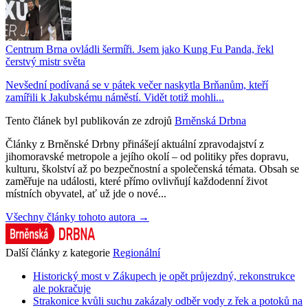
Centrum Brna ovládli šermíři. Jsem jako Kung Fu Panda, řekl
čerstvý mistr světa
Nevšední podívaná se v pátek večer naskytla Brňanům, kteří
zamířili k Jakubskému náměstí. Vidět totiž mohli...
Tento článek byl publikován ze zdrojů
Brněnská Drbna
Články z Brněnské Drbny přinášejí aktuální zpravodajství z
jihomoravské metropole a jejího okolí – od politiky přes dopravu,
kulturu, školství až po bezpečnostní a společenská témata. Obsah se
zaměřuje na události, které přímo ovlivňují každodenní život
místních obyvatel, ať už jde o nové...
Všechny články tohoto autora →
Další články z kategorie
Regionální
Historický most v Zákupech je opět průjezdný, rekonstrukce
ale pokračuje
Strakonice kvůli suchu zakázaly odběr vody z řek a potoků na