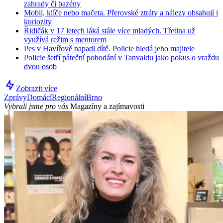
zahrady či bazény
Mobil, klíče nebo mačeta. Přerovské ztráty a nálezy obsahují i
kuriozity
Řidičák v 17 letech láká stále více mladých. Třetina už
využívá režim s mentorem
Pes v Havířově napadl dítě. Policie hledá jeho majitele
Policie šetří páteční pobodání v Tanvaldu jako pokus o vraždu
dvou osob
Zobrazit více
Zprávy
Domácí
Regionální
Brno
Vybrali jsme pro vás
Magazíny a zajímavosti