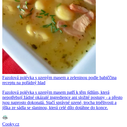
Fazolová polévka s uzeným masem a zeleninou podle babiččina
receptu na pořádný hlad
Fazolová polévka s uzeným masem patří k těm jídlům, která
nepotřebují žádné okázalé ingredience ani složité postupy - a přesto
jsou naprosto dokonalá. Stačí správné uzené, trocha trpělivosti a
jíška ze sádla se slaninou, která celé dílo dotáhne do konce.
Cooky.cz