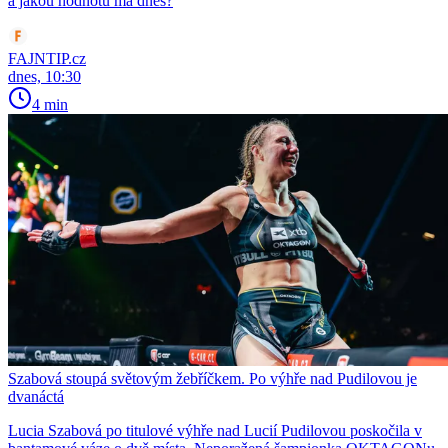
a jakou hodnotu má dnes?
FAJNTIP.cz
dnes, 10:30
4 min
Szabová stoupá světovým žebříčkem. Po výhře nad Pudilovou je
dvanáctá
Lucia Szabová po titulové výhře nad Lucií Pudilovou poskočila v