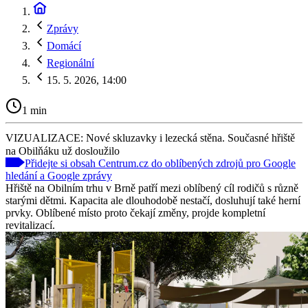
Zprávy
Domácí
Regionální
15. 5. 2026, 14:00
1 min
VIZUALIZACE: Nové skluzavky i lezecká stěna. Současné hřiště
na Obilňáku už dosloužilo
Přidejte si obsah Centrum.cz do oblíbených zdrojů pro Google
hledání a Google zprávy
Hřiště na Obilním trhu v Brně patří mezi oblíbený cíl rodičů s různě
starými dětmi. Kapacita ale dlouhodobě nestačí, dosluhují také herní
prvky. Oblíbené místo proto čekají změny, projde kompletní
revitalizací.