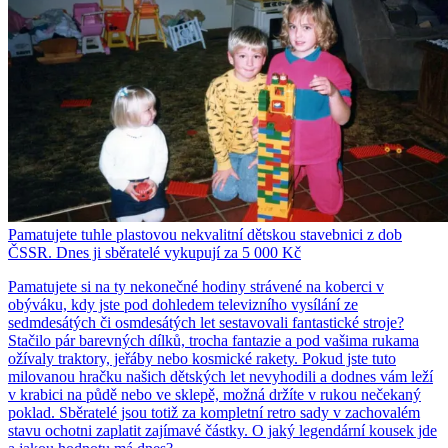
Pamatujete tuhle plastovou nekvalitní dětskou stavebnici z dob
ČSSR. Dnes ji sběratelé vykupují za 5 000 Kč
Pamatujete si na ty nekonečné hodiny strávené na koberci v
obýváku, kdy jste pod dohledem televizního vysílání ze
sedmdesátých či osmdesátých let sestavovali fantastické stroje?
Stačilo pár barevných dílků, trocha fantazie a pod vašima rukama
ožívaly traktory, jeřáby nebo kosmické rakety. Pokud jste tuto
milovanou hračku našich dětských let nevyhodili a dodnes vám leží
v krabici na půdě nebo ve sklepě, možná držíte v rukou nečekaný
poklad. Sběratelé jsou totiž za kompletní retro sady v zachovalém
stavu ochotni zaplatit zajímavé částky. O jaký legendární kousek jde