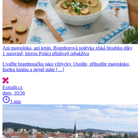
Ani majoránka, ani kmín. Bramborová polévka získá hloubku díky
1 surovině, kterou Poláci přidávají odjakživa
Uvaříte bramboračku jako vždycky. Osolíte, přihodíte majoránku,
špetku kmínu a stejně máte […]
Extrafit.cz
dnes, 10:56
3 min