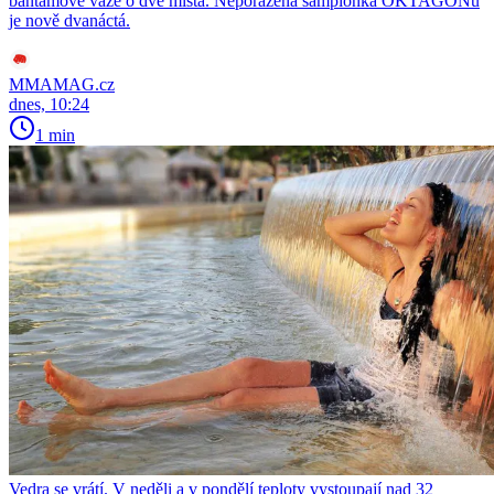
bantamové váze o dvě místa. Neporažená šampionka OKTAGONu
je nově dvanáctá.
MMAMAG.cz
dnes, 10:24
1 min
Vedra se vrátí. V neděli a v pondělí teploty vystoupají nad 32