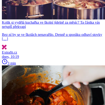
Kolik si vydělá kuchařka ve školní jídelně za měsíc? Ta částka vás
nejspíš překvapí
Bez ní by se ve školách nenavařilo. Denně u sporáku odbaví stovky
[…]
Extrafit.cz
dnes, 10:19
3 min