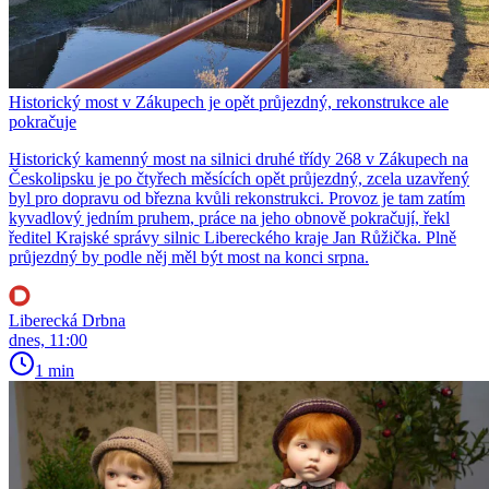
Historický most v Zákupech je opět průjezdný, rekonstrukce ale
pokračuje
Historický kamenný most na silnici druhé třídy 268 v Zákupech na
Českolipsku je po čtyřech měsících opět průjezdný, zcela uzavřený
byl pro dopravu od března kvůli rekonstrukci. Provoz je tam zatím
kyvadlový jedním pruhem, práce na jeho obnově pokračují, řekl
ředitel Krajské správy silnic Libereckého kraje Jan Růžička. Plně
průjezdný by podle něj měl být most na konci srpna.
Liberecká Drbna
dnes, 11:00
1 min