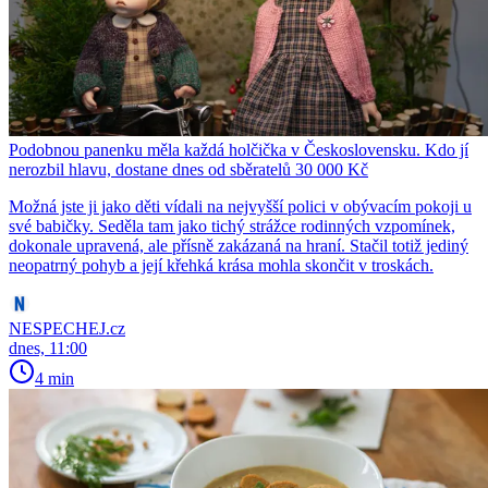
Podobnou panenku měla každá holčička v Československu. Kdo jí
nerozbil hlavu, dostane dnes od sběratelů 30 000 Kč
Možná jste ji jako děti vídali na nejvyšší polici v obývacím pokoji u
své babičky. Seděla tam jako tichý strážce rodinných vzpomínek,
dokonale upravená, ale přísně zakázaná na hraní. Stačil totiž jediný
neopatrný pohyb a její křehká krása mohla skončit v troskách.
NESPECHEJ.cz
dnes, 11:00
4 min