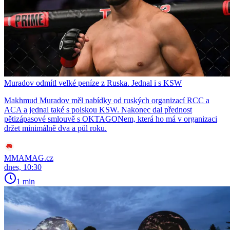
Muradov odmítl velké peníze z Ruska. Jednal i s KSW
Makhmud Muradov měl nabídky od ruských organizací RCC a
ACA a jednal také s polskou KSW. Nakonec dal přednost
pětizápasové smlouvě s OKTAGONem, která ho má v organizaci
držet minimálně dva a půl roku.
MMAMAG.cz
dnes, 10:30
1 min