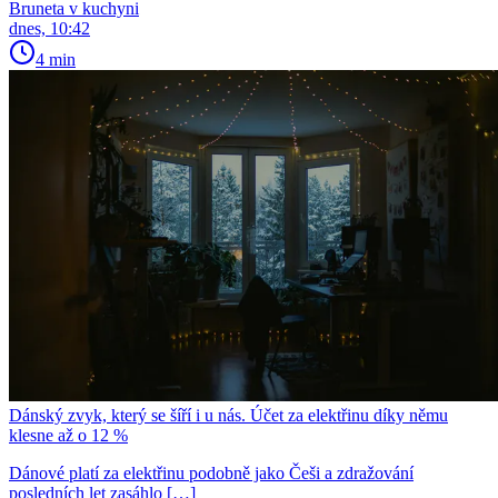
Bruneta v kuchyni
dnes, 10:42
4 min
Dánský zvyk, který se šíří i u nás. Účet za elektřinu díky němu
klesne až o 12 %
Dánové platí za elektřinu podobně jako Češi a zdražování
posledních let zasáhlo […]