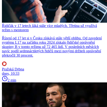
Řidičák v 17 letech láká stále více mladých. Třetina už využívá
režim s mentorem
Řízení od 17 let si v Česku získává stále větší oblibu. Od zavedení
systému L17 na začátku roku 2024 získalo řidičské oprávnění
skupiny B v tomto režimu už 72 465 lidí. V posledních měsících
navíc podíl sedmnáctiletých řidičů mezi novými držiteli oprávnění
překročil 30 procent.
Pražská Drbna
dnes, 10:33
2 min