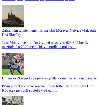
Zahraniční turisté méně míří na jižní Moravu. Nejvíce však stále
láká Slováky
Jižní Moravu ve druhém čtvrtletí navštívilo 624 822 hostů,
meziročně o 2300 méně, hlavní podíl na poklesu...
Brněnská Zbrojovka poprvé klopýtla, doma nestačila na Liberec
První porážku v nové sezoně utrpěli fotbalisté Zbrojovky Brno.
Nováček nejvyšší soutěže v páteční...