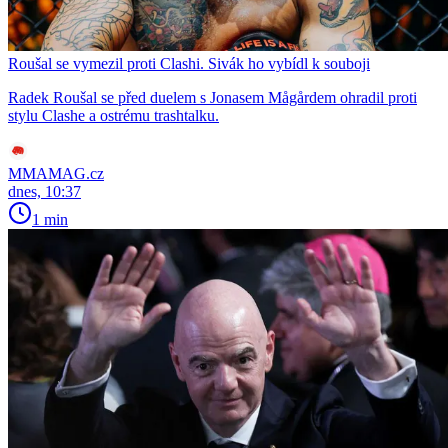
Roušal se vymezil proti Clashi. Sivák ho vybídl k souboji
Radek Roušal se před duelem s Jonasem Mågårdem ohradil proti
stylu Clashe a ostrému trashtalku.
MMAMAG.cz
dnes, 10:37
1 min