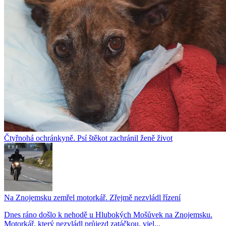
Čtyřnohá ochránkyně. Psí štěkot zachránil ženě život
Na Znojemsku zemřel motorkář. Zřejmě nezvládl řízení
Dnes ráno došlo k nehodě u Hlubokých Mošůvek na Znojemsku.
Motorkář, který nezvládl průjezd zatáčkou, vjel...