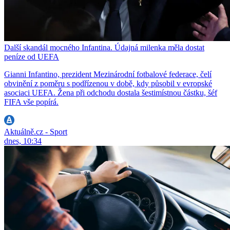
Další skandál mocného Infantina. Údajná milenka měla dostat
peníze od UEFA
Gianni Infantino, prezident Mezinárodní fotbalové federace, čelí
obvinění z poměru s podřízenou v době, kdy působil v evropské
asociaci UEFA. Žena při odchodu dostala šestimístnou částku, šéf
FIFA vše popírá.
Aktuálně.cz - Sport
dnes, 10:34