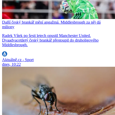
Další český brankář mění angažmá. Middlesbrough za něj dá
miliony
Radek Vítek po šesti letech opustil Manchester United.
Dvaadvacetiletý český brankář přestoupil do druholigového
Middlesbrough.
Aktuálně.cz - Sport
dnes, 10:22