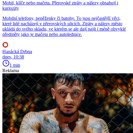
Mobil, klíče nebo mačeta. Přerovské ztráty a nálezy obsahují i
kuriozity
Mobilní telefony, peněženky či batohy. To jsou nejčastější věci,
které lidé nacházejí v přerovských ulicích. Ztráty a nálezy město
ukládá do svého skladu, ve kterém se ale dají najít i méně obvyklé
předměty jako je mačeta nebo autolednice.
Hanácká Drbna
dnes, 10:38
1 min
Reklama