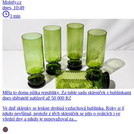
Mobify.cz
dnes, 10:49
3 min
Měla to doma půlka republiky. Za tuhle sadu skleniček s bublinkami
dnes sběratelé nabízejí až 50 000 Kč
Ve dně sklenky se leskne drobná vzduchová bublinka. Roky si jí
nikdo nevšímal, protože z těch skleniček se pilo o svátcích i ve
všední dny a nikdo je nepovažoval za...