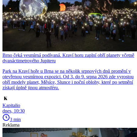
Brno čeká vesmírná podívaná. Kraví horu zaplní obří planety včetně
dvanáctimetrového Jupiteru
Park na Kraví hoře u Brna se na několik srpnových dnů promění v
otevřenou vesmírnou expozici. Od 3. do 9. srpna 2026 zde vyrostou
obří modely planet, Měsíce, Slunce i noční oblohy, které po setmění
získají úplně jinou atmosféru.
Kapitalio
dnes, 10:30
3 min
Reklama