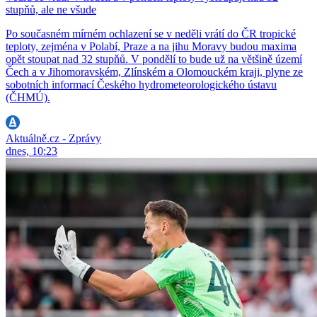
stupňů, ale ne všude
Po současném mírném ochlazení se v neděli vrátí do ČR tropické
teploty, zejména v Polabí, Praze a na jihu Moravy budou maxima
opět stoupat nad 32 stupňů. V pondělí to bude už na většině území
Čech a v Jihomoravském, Zlínském a Olomouckém kraji, plyne ze
sobotních informací Českého hydrometeorologického ústavu
(ČHMÚ).
Aktuálně.cz - Zprávy
dnes, 10:23