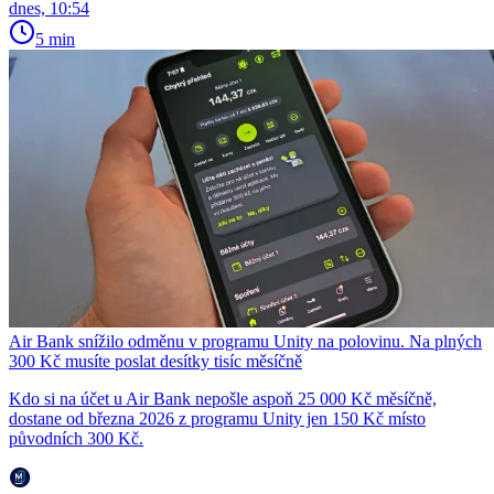
dnes, 10:54
5 min
Air Bank snížilo odměnu v programu Unity na polovinu. Na plných
300 Kč musíte poslat desítky tisíc měsíčně
Kdo si na účet u Air Bank nepošle aspoň 25 000 Kč měsíčně,
dostane od března 2026 z programu Unity jen 150 Kč místo
původních 300 Kč.