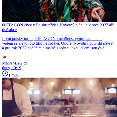
OKTAGON chce v Polsku přidat. Novotný plánuje v roce 2027 až
dvě akce
První polský turnaj OKTAGONu nepřinesl vyprodanou halu,
vedení se ale tohoto trhu nevzdává. Ondřej Novotný potvrdil návrat
a pro rok 2027 počítá minimálně s jednou akcí, cílem jsou dvě.
MMAMAG.cz
dnes, 10:19
1 min