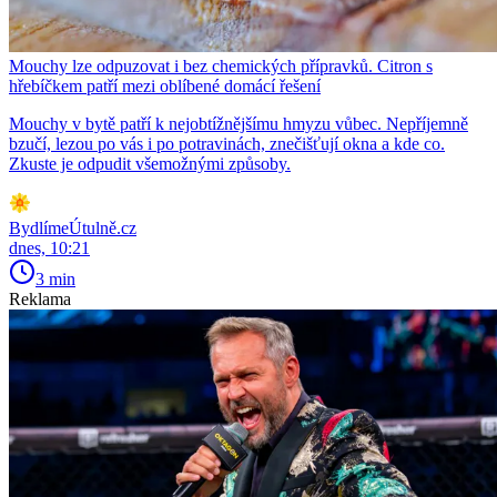
Mouchy lze odpuzovat i bez chemických přípravků. Citron s
hřebíčkem patří mezi oblíbené domácí řešení
Mouchy v bytě patří k nejobtížnějšímu hmyzu vůbec. Nepříjemně
bzučí, lezou po vás i po potravinách, znečišťují okna a kde co.
Zkuste je odpudit všemožnými způsoby.
BydlímeÚtulně.cz
dnes, 10:21
3 min
Reklama