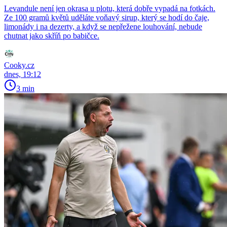
Levandule není jen okrasa u plotu, která dobře vypadá na fotkách.
Ze 100 gramů květů uděláte voňavý sirup, který se hodí do čaje,
limonády i na dezerty, a když se nepřežene louhování, nebude
chutnat jako skříň po babičce.
Cooky.cz
dnes, 19:12
3 min