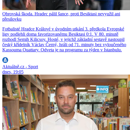
Obrovská škoda. Hradec pálil šance, proti Besiktasi nevyužil ani
přesilovku
Fotbalisté Hradce Králové v úvodním utkání 3. předkola Evropské
ligy podlehli doma favorizovanému Besiktasi 0:1. V 80. minutě
rozhodl Semih Kilicsoy. Hosté, v jejichž základní sestavě nastoupil
český křídelník Václav Černý, hráli od 71. minuty bez vyloučeného
Kassouma Ouattary. Odveta je na programu za týden v Istanbulu.
Aktuálně.cz - Sport
dnes, 19:05