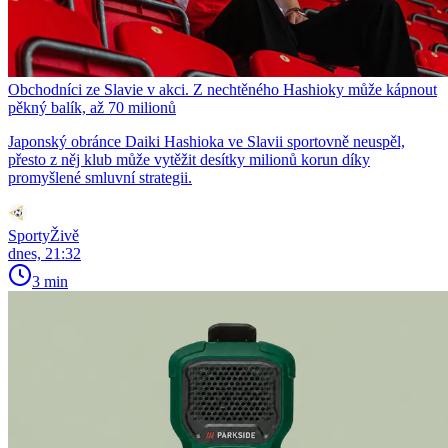
Obchodníci ze Slavie v akci. Z nechtěného Hashioky může kápnout
pěkný balík, až 70 milionů
Japonský obránce Daiki Hashioka ve Slavii sportovně neuspěl,
přesto z něj klub může vytěžit desítky milionů korun díky
promyšlené smluvní strategii.
SportyŽivě
dnes, 21:32
3 min