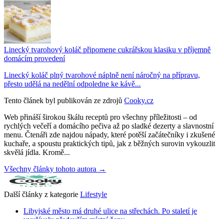
Linecký tvarohový koláč připomene cukrářskou klasiku v příjemně
domácím provedení
Linecký koláč plný tvarohové náplně není náročný na přípravu,
přesto udělá na nedělní odpoledne ke kávě...
Tento článek byl publikován ze zdrojů
Cooky.cz
Web přináší širokou škálu receptů pro všechny příležitosti – od
rychlých večeří a domácího pečiva až po sladké dezerty a slavnostní
menu. Čtenáři zde najdou nápady, které potěší začátečníky i zkušené
kuchaře, a spoustu praktických tipů, jak z běžných surovin vykouzlit
skvělá jídla. Kromě...
Všechny články tohoto autora →
Další články z kategorie
Lifestyle
Libyjské město má druhé ulice na střechách. Po staletí je