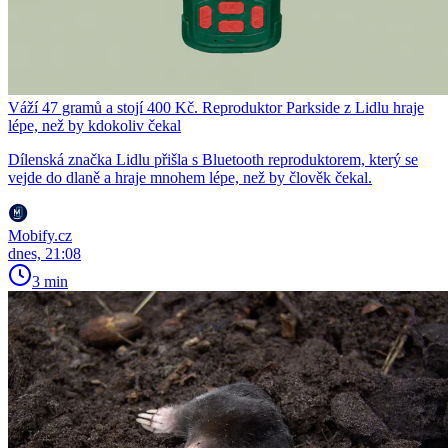
Váží 47 gramů a stojí 400 Kč. Reproduktor Parkside z Lidlu hraje
lépe, než by kdokoliv čekal
Dílenská značka Lidlu přišla s Bluetooth reproduktorem, který se
vejde do dlaně a hraje mnohem lépe, než by člověk čekal.
Mobify.cz
dnes, 21:08
3 min