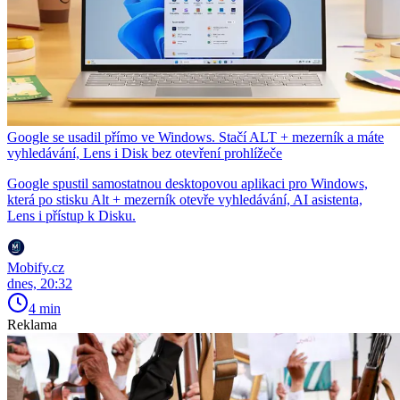
Google se usadil přímo ve Windows. Stačí ALT + mezerník a máte
vyhledávání, Lens i Disk bez otevření prohlížeče
Google spustil samostatnou desktopovou aplikaci pro Windows,
která po stisku Alt + mezerník otevře vyhledávání, AI asistenta,
Lens i přístup k Disku.
Mobify.cz
dnes, 20:32
4 min
Reklama