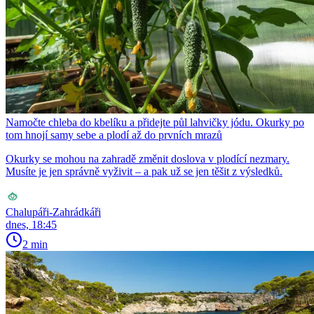
Namočte chleba do kbelíku a přidejte půl lahvičky jódu. Okurky po
tom hnojí samy sebe a plodí až do prvních mrazů
Okurky se mohou na zahradě změnit doslova v plodící nezmary.
Musíte je jen správně vyživit – a pak už se jen těšit z výsledků.
Chalupáři-Zahrádkáři
dnes, 18:45
2 min