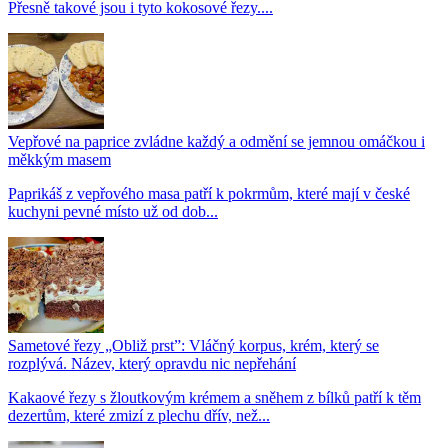
Přesně takové jsou i tyto kokosové řezy....
Vepřové na paprice zvládne každý a odmění se jemnou omáčkou i
měkkým masem
Paprikáš z vepřového masa patří k pokrmům, které mají v české
kuchyni pevné místo už od dob...
Sametové řezy „Obliž prst”: Vláčný korpus, krém, který se
rozplývá. Název, který opravdu nic nepřehání
Kakaové řezy s žloutkovým krémem a sněhem z bílků patří k těm
dezertům, které zmizí z plechu dřív, než...