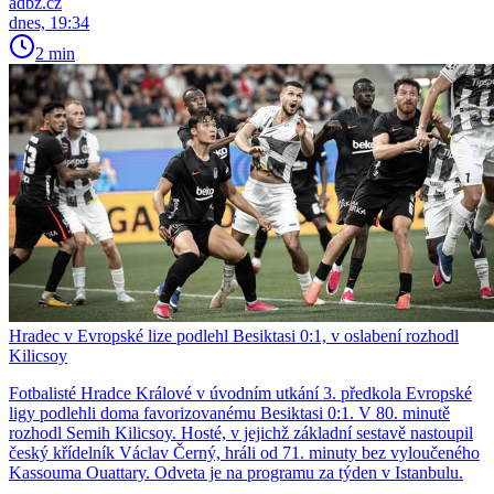
adbz.cz
dnes, 19:34
2 min
Hradec v Evropské lize podlehl Besiktasi 0:1, v oslabení rozhodl
Kilicsoy
Fotbalisté Hradce Králové v úvodním utkání 3. předkola Evropské
ligy podlehli doma favorizovanému Besiktasi 0:1. V 80. minutě
rozhodl Semih Kilicsoy. Hosté, v jejichž základní sestavě nastoupil
český křídelník Václav Černý, hráli od 71. minuty bez vyloučeného
Kassouma Ouattary. Odveta je na programu za týden v Istanbulu.