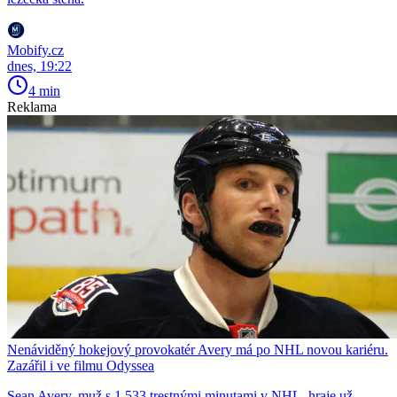
Mobify.cz
dnes, 19:22
4 min
Reklama
Nenáviděný hokejový provokatér Avery má po NHL novou kariéru.
Zazářil i ve filmu Odyssea
Sean Avery, muž s 1 533 trestnými minutami v NHL, hraje už