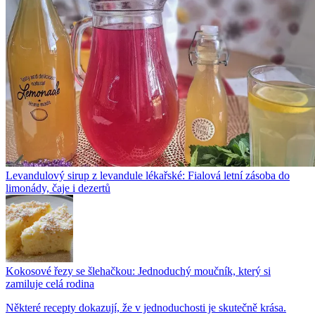
Levandulový sirup z levandule lékařské: Fialová letní zásoba do
limonády, čaje i dezertů
Kokosové řezy se šlehačkou: Jednoduchý moučník, který si
zamiluje celá rodina
Některé recepty dokazují, že v jednoduchosti je skutečně krása.