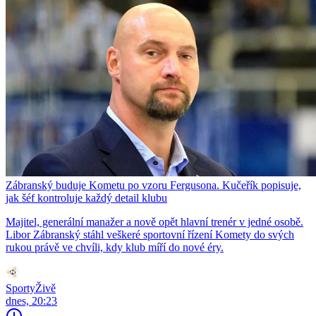
Zábranský buduje Kometu po vzoru Fergusona. Kučeřík popisuje,
jak šéf kontroluje každý detail klubu
Majitel, generální manažer a nově opět hlavní trenér v jedné osobě.
Libor Zábranský stáhl veškeré sportovní řízení Komety do svých
rukou právě ve chvíli, kdy klub míří do nové éry.
SportyŽivě
dnes, 20:23