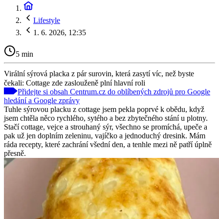
Lifestyle
1. 6. 2026, 12:35
5 min
Virální sýrová placka z pár surovin, která zasytí víc, než byste
čekali: Cottage zde zaslouženě plní hlavní roli
Přidejte si obsah Centrum.cz do oblíbených zdrojů pro Google
hledání a Google zprávy
Tuhle sýrovou placku z cottage jsem pekla poprvé k obědu, když
jsem chtěla něco rychlého, sytého a bez zbytečného stání u plotny.
Stačí cottage, vejce a strouhaný sýr, všechno se promíchá, upeče a
pak už jen doplním zeleninu, vajíčko a jednoduchý dresink. Mám
ráda recepty, které zachrání všední den, a tenhle mezi ně patří úplně
přesně.