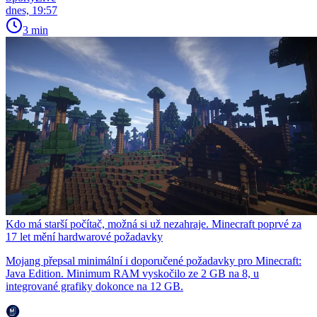
dnes, 19:57
3 min
Kdo má starší počítač, možná si už nezahraje. Minecraft poprvé za
17 let mění hardwarové požadavky
Mojang přepsal minimální i doporučené požadavky pro Minecraft:
Java Edition. Minimum RAM vyskočilo ze 2 GB na 8, u
integrované grafiky dokonce na 12 GB.