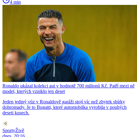
4 min
Ronaldo ukázal kolekci aut v hodnotě 700 milionů Kč. Patří mezi ně
model, kterých vzniklo jen deset
Jeden jediný vůz v Ronaldově garáži stojí víc než zbytek sbírky
dohromady. Je to Bugatti, které automobilka vyrobila v pouhých
deseti kusech.
SportyŽivě
dnes, 20:16