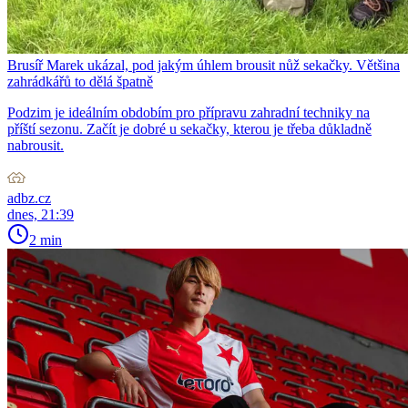
Brusíř Marek ukázal, pod jakým úhlem brousit nůž sekačky. Většina
zahrádkářů to dělá špatně
Podzim je ideálním obdobím pro přípravu zahradní techniky na
příští sezonu. Začít je dobré u sekačky, kterou je třeba důkladně
nabrousit.
adbz.cz
dnes, 21:39
2 min