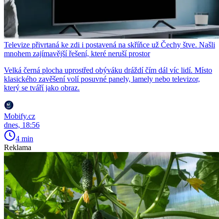
Televize přivrtaná ke zdi i postavená na skříňce už Čechy štve. Našli
mnohem zajímavější řešení, které neruší prostor
Velká černá plocha uprostřed obýváku dráždí čím dál víc lidí. Místo
klasického zavěšení volí posuvné panely, lamely nebo televizor,
který se tváří jako obraz.
Mobify.cz
dnes, 18:56
4 min
Reklama