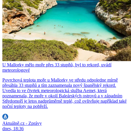
U Mallorky mělo moře přes 33 stupňů, byl to rekord, uvádí
meteorologové
Povrchová teplota moře u Mallorky ve středu odpoledne mírně
přesáhla 33 stupňů a tím zaznamenala nový španělský rekord.
Uvedla to ve čtvrtek meteorologická služba Aemet, která
poznamenala, že moře v okolí Baleárských ostrovů a v západním
Středomoří je letos nadprůměrně teplé, což ovlivňuje například také
noční teploty na pobřeží.
Aktuálně.cz - Zprávy
dnes, 18:36