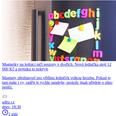
Magnetky na lednici ničí senzory v dveřích. Nová lednička stojí 12
000 Kč a pojistka to nekryje
Magnety představují pro většinu ledniček velkou hrozbu. Pokud je
tam máte i vy, raději je rychle sundejte, protože jinak přijdete o plno
peněz.
adbz.cz
dnes, 18:30
1 min