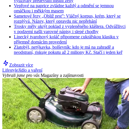
využívaly především místní ženy
Vepřové na paprice zvládne každý a odmění se jemnou
omáčkou i měkkým masem
Sametové řezy „Obliž prst”: Vláčný korpus, krém, který se
rozplývá. Název, který opravdu nic nepřehání
Trosky měly ukrýt poklad z vypleněného kláštera. Odvážlivci
v podzemí našli varovné nápisy i slepé chodby
Linecký tvarohový koláč připomene cukrářskou klasiku v
příjemně domácím provedení
Zlatobýl, netýkavka, bolševník: kdo je má na zahradě a
neodstraní, riskuje pokutu až 2 miliony Kč. Stačí i jeden keř
Zobrazit více
Lifestyle
Jídlo a vaření
Vybrali jsme pro vás
Magazíny a zajímavosti