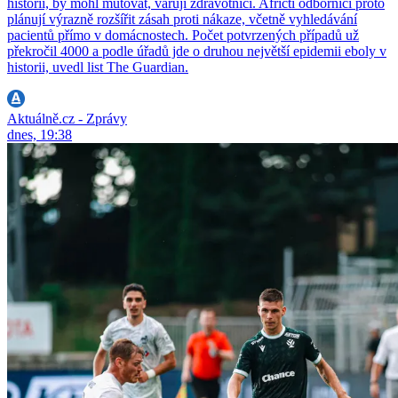
historii, by mohl mutovat, varují zdravotníci. Afričtí odborníci proto
plánují výrazně rozšířit zásah proti nákaze, včetně vyhledávání
pacientů přímo v domácnostech. Počet potvrzených případů už
překročil 4000 a podle úřadů jde o druhou největší epidemii eboly v
historii, uvedl list The Guardian.
Aktuálně.cz - Zprávy
dnes, 19:38