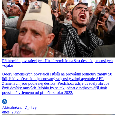
Při útocích povstaleckých Húsíů zemřelo na šest desítek jemenských
vojáků
Údery jemenských povstalců Húsíů na provládní jednotky zabily 58
lidí, řekl ve čtvrtek nejmenovaný vojenský zdroj agentuře AFP.
Zraněných jsou podle něj desítky. Předchozí údaje uváděly zhruba
čtyři desítky mrtvých. Mohlo by se tak jednat o nejkrvavější útok
povstalců v Jemenu od příměří z roku 2022.
Aktuálně.cz - Zprávy
dnes, 20:27