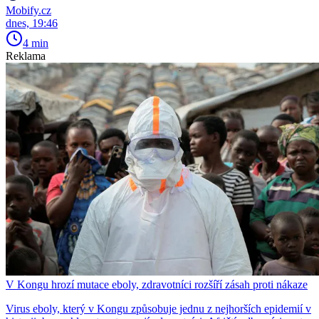
Mobify.cz
dnes, 19:46
4 min
Reklama
V Kongu hrozí mutace eboly, zdravotníci rozšíří zásah proti nákaze
Virus eboly, který v Kongu způsobuje jednu z nejhorších epidemií v