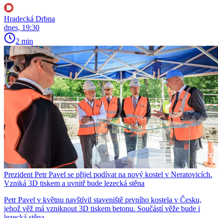
Hradecká Drbna
dnes, 19:30
2 min
Prezident Petr Pavel se přijel podívat na nový kostel v Neratovicích.
Vzniká 3D tiskem a uvnitř bude lezecká stěna
Petr Pavel v květnu navštívil staveniště prvního kostela v Česku,
jehož věž má vzniknout 3D tiskem betonu. Součástí věže bude i
lezecká stěna.