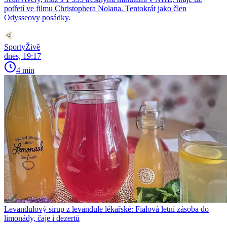
potřetí ve filmu Christophera Nolana. Tentokrát jako člen
Odysseovy posádky.
SportyŽivě
dnes, 19:17
4 min
Levandulový sirup z levandule lékařské: Fialová letní zásoba do
limonády, čaje i dezertů