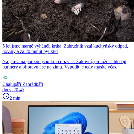
5 let jsme marně vyháněli krtka. Zahradník vzal kuchyňský odpad,
noviny a za 20 minut byl klid
Na jaře a na podzim jsou krtci obzvláště aktivní, protože si hledají
partnery a připravují se na zimu. Vypudit je tedy musíte včas.
Chalupáři-Zahrádkáři
dnes, 20:45
2 min