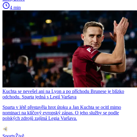
4 min
Kuchta se nevešel ani na Lyon a po příchodu Brunese je blízko
odchodu. Sparta jedná s Legií Varšava
Sparta v létě přestavěla hrot útoku a Jan Kuchta se ocitl mimo
nominaci na klíčový evropský zápas. O jeho služby se podle
polských zdrojů zajímá Legia Varšava.
SportyŽivě