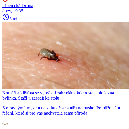
Liberecká Drbna
dnes, 19:35
3 min
Komáři a klíšťata se vyhýbají zahradám, kde roste tahle levná
bylinka. Stačí ji zasadit ke stolu
S otravným hmyzem na zahradě se smířit nemusíte. Pomůže vám
řešení, které si pro vás nachystala sama příroda.