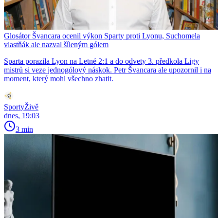
Glosátor Švancara ocenil výkon Sparty proti Lyonu, Suchomela
vlastňák ale nazval šíleným gólem
Sparta porazila Lyon na Letné 2:1 a do odvety 3. předkola Ligy
mistrů si veze jednogólový náskok. Petr Švancara ale upozornil i na
moment, který mohl všechno zhatit.
SportyŽivě
dnes, 19:03
3 min