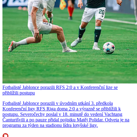
Fotbalisté Jablonce porazili RFS 2:0 a v Konferenční lize se
přiblížili postupu
Fotbalisté Jablonce porazili v úvodním utkání 3. předkola
Konferenční ligy RFS Riga doma 2:0 a výrazně se přiblížili k
postupu. Severočechy poslal v 18. minutě do vedení Vachtang
Čanturišvili a po pauze přidal pojistku Matěj Polidar. Odveta je na
programu za týden na stadionu lídra lotyšské ligy.