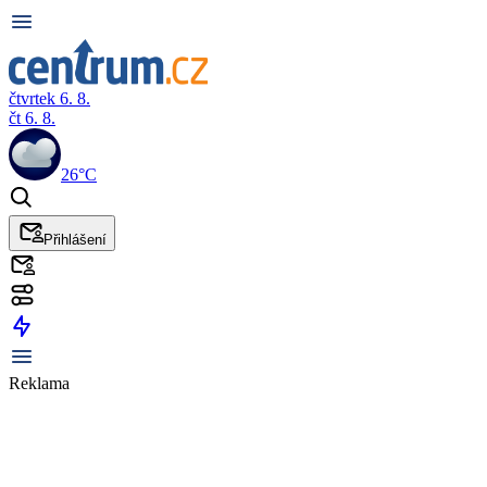
čtvrtek 6. 8.
čt 6. 8.
26°C
Přihlášení
Reklama