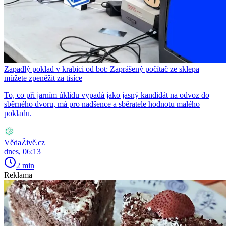
Zapadlý poklad v krabici od bot: Zaprášený počítač ze sklepa
můžete zpeněžit za tisíce
To, co při jarním úklidu vypadá jako jasný kandidát na odvoz do
sběrného dvoru, má pro nadšence a sběratele hodnotu malého
pokladu.
VědaŽivě.cz
dnes, 06:13
2 min
Reklama