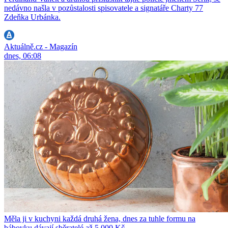
nedávno našla v pozůstalosti spisovatele a signatáře Charty 77
Zdeňka Urbánka.
Aktuálně.cz - Magazín
dnes, 06:08
Měla ji v kuchyni každá druhá žena, dnes za tuhle formu na
bábovku dávají sběratelé až 5 000 Kč