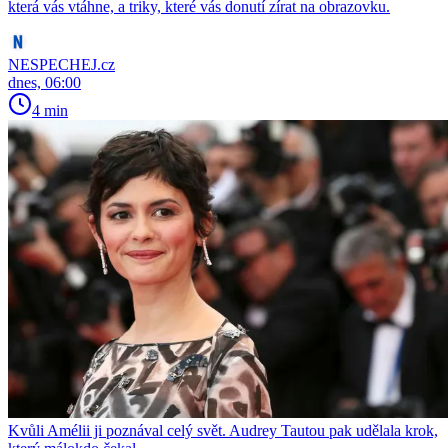
která vás vtáhne, a triky, které vás donutí zírat na obrazovku.
NESPECHEJ.cz
dnes, 06:00
4 min
Kvůli Amélii ji poznával celý svět. Audrey Tautou pak udělala krok,