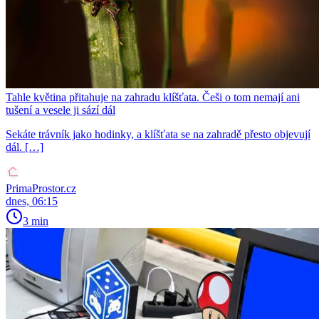
Tahle květina přitahuje na zahradu klíšťata. Češi o tom nemají ani
tušení a vesele ji sází dál
Sekáte trávník jako hodinky, a klíšťata se na zahradě přesto objevují
dál. […]
PrimaProstor.cz
dnes, 06:15
3 min