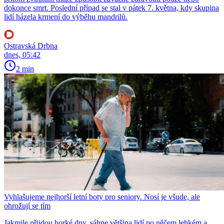
dokonce smrt. Poslední případ se stal v pátek 7. května, kdy skupina
lidí házela krmení do výběhu mandrilů.
Ostravská Drbna
dnes, 05:42
2 min
Vyhlašujeme nejhorší letní boty pro seniory. Nosí je všude, ale
ohrožují se tím
Jakmile přijdou horké dny, sáhne většina lidí po něčem lehkém a