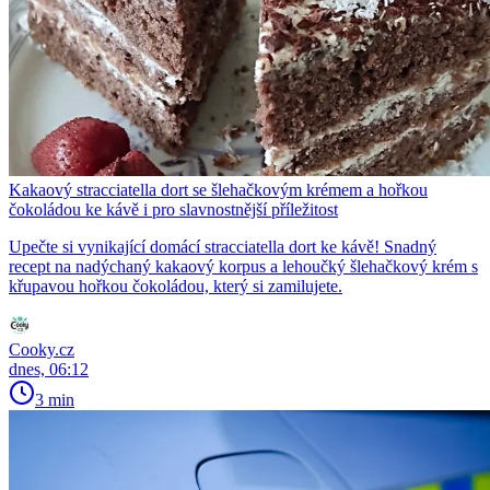
Kakaový stracciatella dort se šlehačkovým krémem a hořkou
čokoládou ke kávě i pro slavnostnější příležitost
Upečte si vynikající domácí stracciatella dort ke kávě! Snadný
recept na nadýchaný kakaový korpus a lehoučký šlehačkový krém s
křupavou hořkou čokoládou, který si zamilujete.
Cooky.cz
dnes, 06:12
3 min