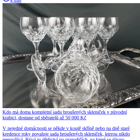
4 min
Kdo má doma kompletní sadu broušených skleniček v původní
krabici, dostane od sběratelů až 50 000 Kč
V nejedné domácnosti se někde v koutě skříně nebo na dně staré
kredence roky povaluje sada broušených skleniček, kterou nikdo
nepoužívá. Bývá to dědictví po prarodičích, na které se dávno...