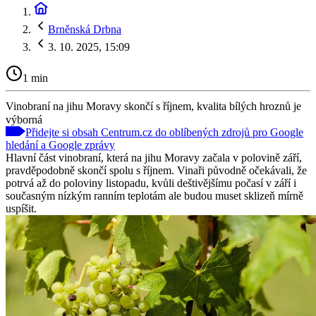
Brněnská Drbna
3. 10. 2025, 15:09
1 min
Vinobraní na jihu Moravy skončí s říjnem, kvalita bílých hroznů je
výborná
Přidejte si obsah Centrum.cz do oblíbených zdrojů pro Google
hledání a Google zprávy
Hlavní část vinobraní, která na jihu Moravy začala v polovině září,
pravděpodobně skončí spolu s říjnem. Vinaři původně očekávali, že
potrvá až do poloviny listopadu, kvůli deštivějšímu počasí v září i
současným nízkým ranním teplotám ale budou muset sklizeň mírně
uspíšit.