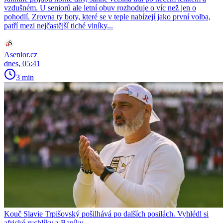
vzdušném. U seniorů ale letní obuv rozhoduje o víc než jen o
pohodlí. Zrovna ty boty, které se v teple nabízejí jako první volba,
patří mezi nejčastější tiché viníky...
Asenior.cz
dnes, 05:41
3 min
Kouč Slavie Trpišovský pošilhává po dalších posilách. Vyhlédl si
africké rychlíky z Baníku