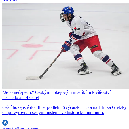
"Je to neúspěch.“ Českým hokejovým mladíkům k vítězství
nestačilo ani 47 střel
Čeští hokejisté do 18 let podlehli Švýcarsku 1:5 a na Hlinka Gretzky
Cupu vyrovnali šestým místem své historické minimum.