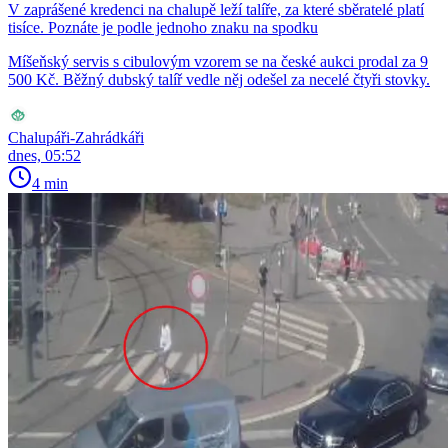
V zaprášené kredenci na chalupě leží talíře, za které sběratelé platí
tisíce. Poznáte je podle jednoho znaku na spodku
Míšeňský servis s cibulovým vzorem se na české aukci prodal za 9
500 Kč. Běžný dubský talíř vedle něj odešel za necelé čtyři stovky.
Chalupáři-Zahrádkáři
dnes, 05:52
4 min