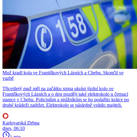
Muž kradl kola ve Františkových Lázních a Chebu. Skončil ve
vazbě
Třicetiletý muž měl na začátku srpna ukrást jízdní kolo ve
Františkových Lázních a o den později také elektrokolo u čerpací
stanice v Chebu. Policistům a strážníkům se ho podařilo krátce po
druhé krádeži zadržet. Elektrokolo se následně vrátilo majiteli.
Karlovarská Drbna
dnes, 06:10
1 min