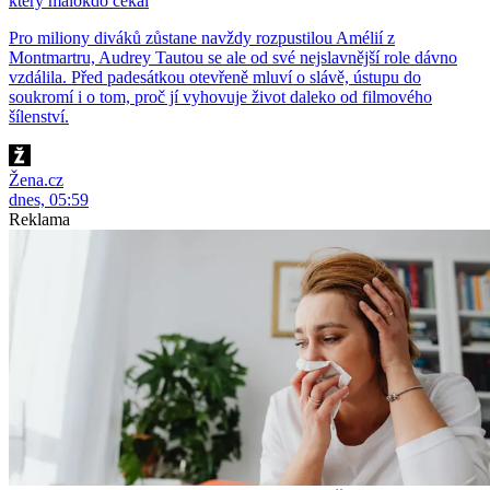
který málokdo čekal
Pro miliony diváků zůstane navždy rozpustilou Amélií z
Montmartru, Audrey Tautou se ale od své nejslavnější role dávno
vzdálila. Před padesátkou otevřeně mluví o slávě, ústupu do
soukromí i o tom, proč jí vyhovuje život daleko od filmového
šílenství.
Žena.cz
dnes, 05:59
Reklama