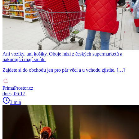
Ani vozíky, ani košíky. Oboje mizí z českých supermarketů a
nakupující mají smůlu
Zajdete si do obchodu jen pro pár věcí a u vchodu zjistíte, […]
PrimaProstor.cz
dnes, 06:17
3 min