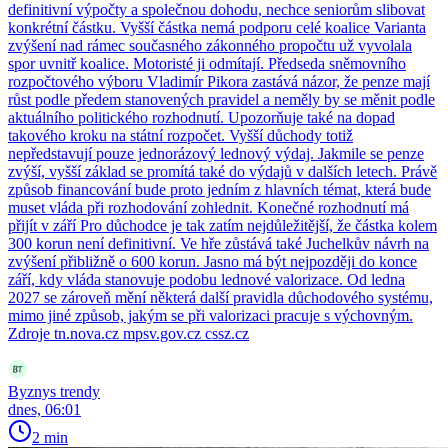
definitivní výpočty a společnou dohodu, nechce seniorům slibovat
konkrétní částku. Vyšší částka nemá podporu celé koalice Varianta
zvýšení nad rámec současného zákonného propočtu už vyvolala
spor uvnitř koalice. Motoristé ji odmítají. Předseda sněmovního
rozpočtového výboru Vladimír Pikora zastává názor, že penze mají
růst podle předem stanovených pravidel a neměly by se měnit podle
aktuálního politického rozhodnutí. Upozorňuje také na dopad
takového kroku na státní rozpočet. Vyšší důchody totiž
nepředstavují pouze jednorázový lednový výdaj. Jakmile se penze
zvýší, vyšší základ se promítá také do výdajů v dalších letech. Právě
způsob financování bude proto jedním z hlavních témat, která bude
muset vláda při rozhodování zohlednit. Konečné rozhodnutí má
přijít v září Pro důchodce je tak zatím nejdůležitější, že částka kolem
300 korun není definitivní. Ve hře zůstává také Juchelkův návrh na
zvýšení přibližně o 600 korun. Jasno má být nejpozději do konce
září, kdy vláda stanovuje podobu lednové valorizace. Od ledna
2027 se zároveň mění některá další pravidla důchodového systému,
mimo jiné způsob, jakým se při valorizaci pracuje s výchovným.
Zdroje tn.nova.cz mpsv.gov.cz cssz.cz
Byznys trendy
dnes, 06:01
2 min