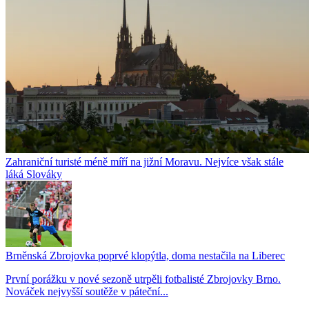
Zahraniční turisté méně míří na jižní Moravu. Nejvíce však stále
láká Slováky
Brněnská Zbrojovka poprvé klopýtla, doma nestačila na Liberec
První porážku v nové sezoně utrpěli fotbalisté Zbrojovky Brno.
Nováček nejvyšší soutěže v páteční...