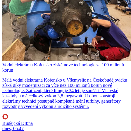
Vodní elektrárna Kořensko získá nové technologie za 100 milionů
korun
Malá vodní elektrárna Kořensko u Všemyslic na Českobudějovicku
získá díky modernizaci za více než 100 milionů korun nové
technologie. Zařízení, které funguje 34 let, je součástí Vltavské
kaskády a má celkový výkon 3,8 megawatt. U obou soustrojí
elektrárny technici postupně kompletně mění turbíny, generátory,
rozvodny vyvedení výkonu a řídicího systému.
Budějcká Drbna
dnes, 05:47