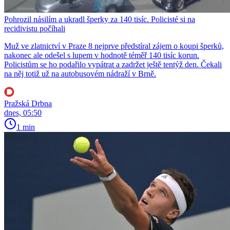
Pohrozil násilím a ukradl šperky za 140 tisíc. Policisté si na
recidivistu počíhali
Muž ve zlatnictví v Praze 8 nejprve předstíral zájem o koupi šperků,
nakonec ale odešel s lupem v hodnotě téměř 140 tisíc korun.
Policistům se ho podařilo vypátrat a zadržet ještě tentýž den. Čekali
na něj totiž už na autobusovém nádraží v Brně.
Pražská Drbna
dnes, 05:50
1 min