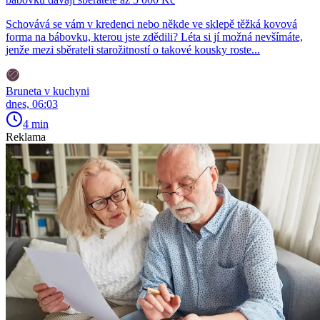
Schovává se vám v kredenci nebo někde ve sklepě těžká kovová
forma na bábovku, kterou jste zdědili? Léta si jí možná nevšímáte,
jenže mezi sběrateli starožitností o takové kousky roste...
Bruneta v kuchyni
dnes, 06:03
4 min
Reklama