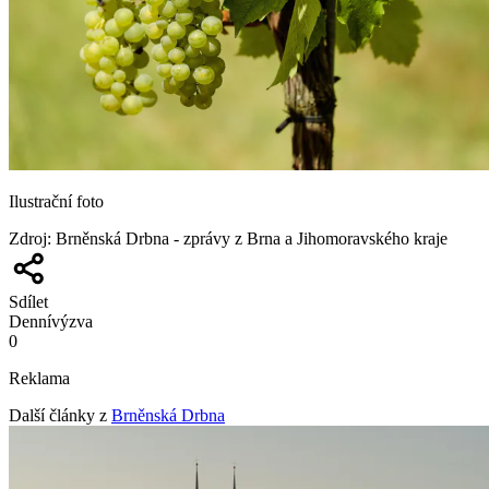
Ilustrační foto
Zdroj
:
Brněnská Drbna - zprávy z Brna a Jihomoravského kraje
Sdílet
Denní
výzva
0
Reklama
Další články z
Brněnská Drbna