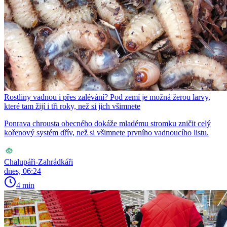
Rostliny vadnou i přes zalévání? Pod zemí je možná žerou larvy,
které tam žijí i tři roky, než si jich všimnete
Ponrava chrousta obecného dokáže mladému stromku zničit celý
kořenový systém dřív, než si všimnete prvního vadnoucího listu.
Chalupáři-Zahrádkáři
dnes, 06:24
4 min