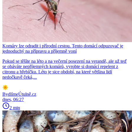
Komáry lze odradit i přírodní cestou. Tento domácí odpuzovač je
jednoduchý na přípravu a příjemně voní
Pokud se těšíte na léto a na večerní posezení na verandě, ale už teď
se obáváte nepříjemných komárů, vyrobte si domácí repelent z
citronu a hřebíčku. Léto je sice období, na které většina lidí
nedočkavě čeká,...
BydlímeÚtulně.cz
dnes, 06:27
2 min