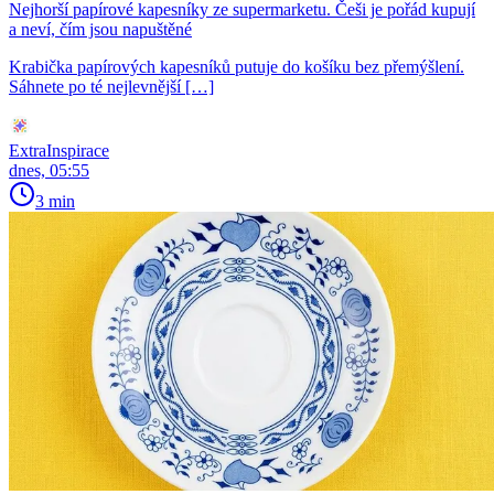
Nejhorší papírové kapesníky ze supermarketu. Češi je pořád kupují
a neví, čím jsou napuštěné
Krabička papírových kapesníků putuje do košíku bez přemýšlení.
Sáhnete po té nejlevnější […]
ExtraInspirace
dnes, 05:55
3 min