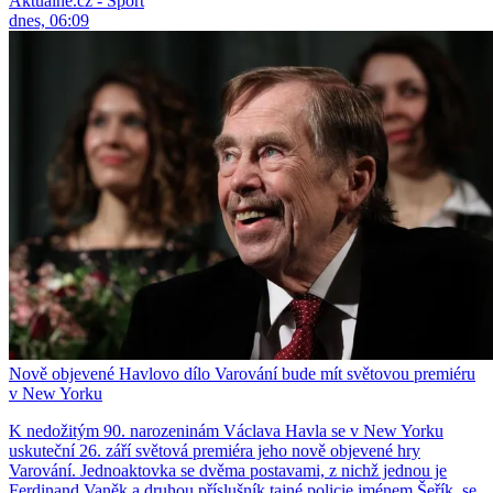
Aktuálně.cz - Sport
dnes, 06:09
Nově objevené Havlovo dílo Varování bude mít světovou premiéru
v New Yorku
K nedožitým 90. narozeninám Václava Havla se v New Yorku
uskuteční 26. září světová premiéra jeho nově objevené hry
Varování. Jednoaktovka se dvěma postavami, z nichž jednou je
Ferdinand Vaněk a druhou příslušník tajné policie jménem Šeřík, se