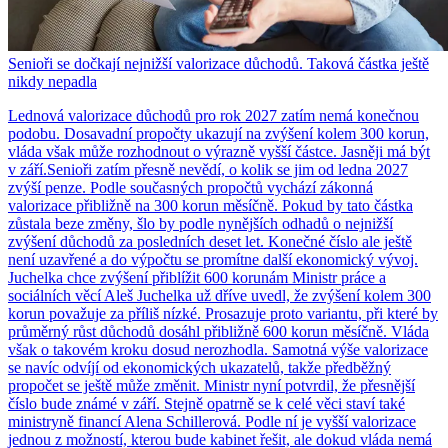
Senioři se dočkají nejnižší valorizace důchodů. Taková částka ještě
nikdy nepadla
Lednová valorizace důchodů pro rok 2027 zatím nemá konečnou
podobu. Dosavadní propočty ukazují na zvýšení kolem 300 korun,
vláda však může rozhodnout o výrazně vyšší částce. Jasněji má být
v září.Senioři zatím přesně nevědí, o kolik se jim od ledna 2027
zvýší penze. Podle současných propočtů vychází zákonná
valorizace přibližně na 300 korun měsíčně. Pokud by tato částka
zůstala beze změny, šlo by podle nynějších odhadů o nejnižší
zvýšení důchodů za posledních deset let. Konečné číslo ale ještě
není uzavřené a do výpočtu se promítne další ekonomický vývoj.
Juchelka chce zvýšení přiblížit 600 korunám Ministr práce a
sociálních věcí Aleš Juchelka už dříve uvedl, že zvýšení kolem 300
korun považuje za příliš nízké. Prosazuje proto variantu, při které by
průměrný růst důchodů dosáhl přibližně 600 korun měsíčně. Vláda
však o takovém kroku dosud nerozhodla. Samotná výše valorizace
se navíc odvíjí od ekonomických ukazatelů, takže předběžný
propočet se ještě může změnit. Ministr nyní potvrdil, že přesnější
číslo bude známé v září. Stejně opatrně se k celé věci staví také
ministryně financí Alena Schillerová. Podle ní je vyšší valorizace
jednou z možností, kterou bude kabinet řešit, ale dokud vláda nemá