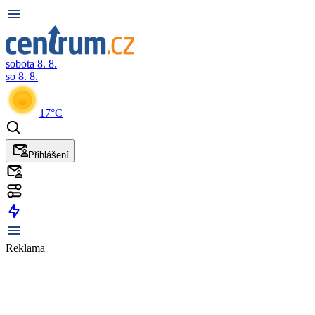
sobota 8. 8.
so 8. 8.
17°C
Přihlášení
Reklama