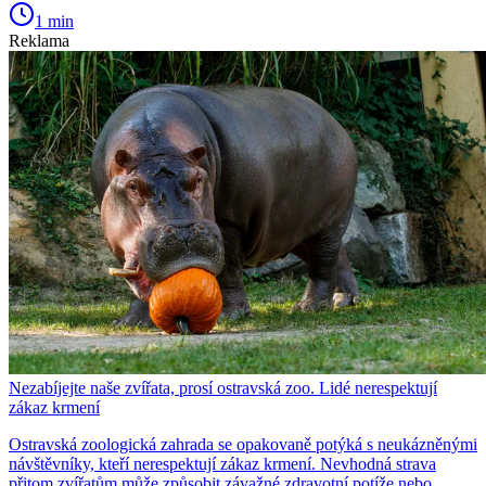
1 min
Reklama
Nezabíjejte naše zvířata, prosí ostravská zoo. Lidé nerespektují
zákaz krmení
Ostravská zoologická zahrada se opakovaně potýká s neukázněnými
návštěvníky, kteří nerespektují zákaz krmení. Nevhodná strava
přitom zvířatům může způsobit závažné zdravotní potíže nebo