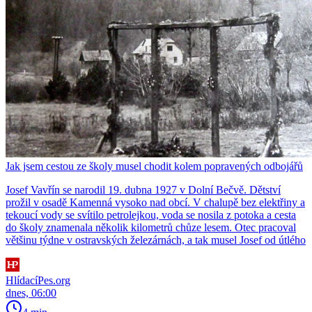
Jak jsem cestou ze školy musel chodit kolem popravených odbojářů
Josef Vavřín se narodil 19. dubna 1927 v Dolní Bečvě. Dětství
prožil v osadě Kamenná vysoko nad obcí. V chalupě bez elektřiny a
tekoucí vody se svítilo petrolejkou, voda se nosila z potoka a cesta
do školy znamenala několik kilometrů chůze lesem. Otec pracoval
většinu týdne v ostravských železárnách, a tak musel Josef od útlého
HlídacíPes.org
dnes, 06:00