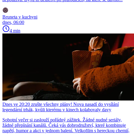
Bruneta v kuchyni
dnes, 06:00
4 min
Dnes ve 20:20 zrušte všechny plány! Nova nasadí do vysílání
legendární trhák, kvůli kterému v kinech kolabovaly davy
Sobotní večer si zaslouží pořádný zážitek. Žádné nudné seriály,
žádné přepínání kanálů. Čeká vás dobrodružství, které kombinuje
napětí, humor a akci v jednom balení. Velkofilm s hereckou chemií,