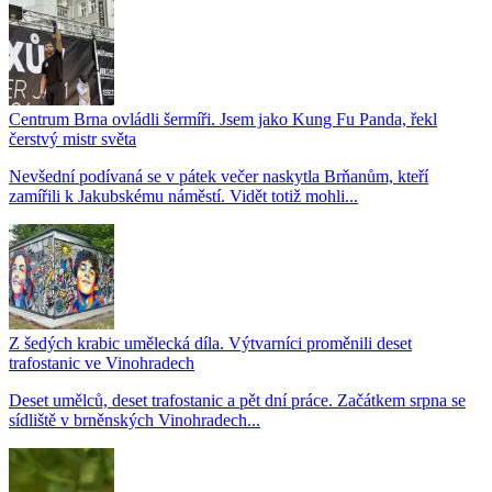
Centrum Brna ovládli šermíři. Jsem jako Kung Fu Panda, řekl
čerstvý mistr světa
Nevšední podívaná se v pátek večer naskytla Brňanům, kteří
zamířili k Jakubskému náměstí. Vidět totiž mohli...
Z šedých krabic umělecká díla. Výtvarníci proměnili deset
trafostanic ve Vinohradech
Deset umělců, deset trafostanic a pět dní práce. Začátkem srpna se
sídliště v brněnských Vinohradech...