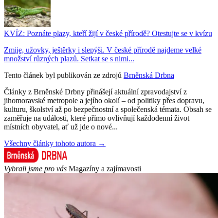
KVÍZ: Poznáte plazy, kteří žijí v české přírodě? Otestujte se v kvízu
Zmije, užovky, ještěrky i slepýši. V české přírodě najdeme velké
množství různých plazů. Setkat se s nimi...
Tento článek byl publikován ze zdrojů
Brněnská Drbna
Články z Brněnské Drbny přinášejí aktuální zpravodajství z
jihomoravské metropole a jejího okolí – od politiky přes dopravu,
kulturu, školství až po bezpečnostní a společenská témata. Obsah se
zaměřuje na události, které přímo ovlivňují každodenní život
místních obyvatel, ať už jde o nové...
Všechny články tohoto autora →
Vybrali jsme pro vás
Magazíny a zajímavosti