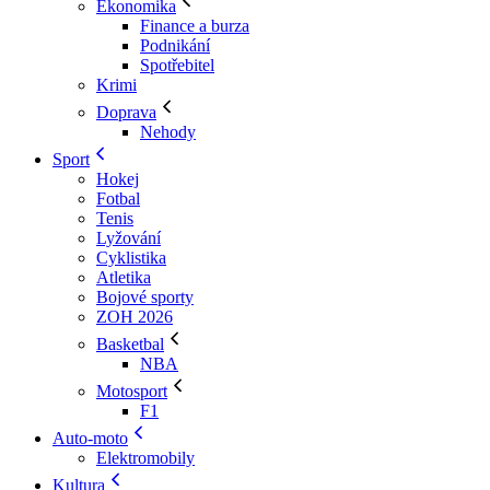
Ekonomika
Finance a burza
Podnikání
Spotřebitel
Krimi
Doprava
Nehody
Sport
Hokej
Fotbal
Tenis
Lyžování
Cyklistika
Atletika
Bojové sporty
ZOH 2026
Basketbal
NBA
Motosport
F1
Auto-moto
Elektromobily
Kultura