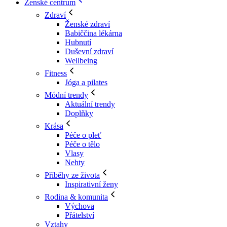
Ženské centrum
Zdraví
Ženské zdraví
Babiččina lékárna
Hubnutí
Duševní zdraví
Wellbeing
Fitness
Jóga a pilates
Módní trendy
Aktuální trendy
Doplňky
Krása
Péče o pleť
Péče o tělo
Vlasy
Nehty
Příběhy ze života
Inspirativní ženy
Rodina & komunita
Výchova
Přátelství
Vztahy