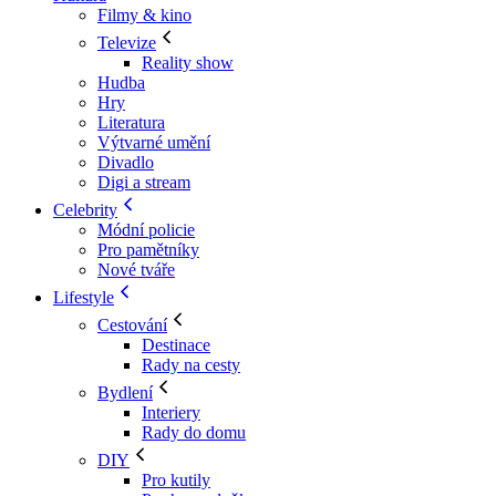
Filmy & kino
Televize
Reality show
Hudba
Hry
Literatura
Výtvarné umění
Divadlo
Digi a stream
Celebrity
Módní policie
Pro pamětníky
Nové tváře
Lifestyle
Cestování
Destinace
Rady na cesty
Bydlení
Interiery
Rady do domu
DIY
Pro kutily