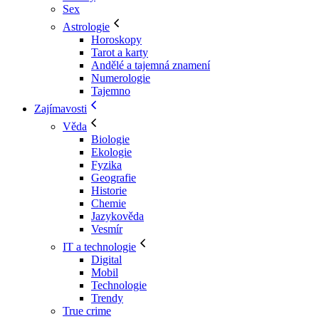
Sex
Astrologie
Horoskopy
Tarot a karty
Andělé a tajemná znamení
Numerologie
Tajemno
Zajímavosti
Věda
Biologie
Ekologie
Fyzika
Geografie
Historie
Chemie
Jazykověda
Vesmír
IT a technologie
Digital
Mobil
Technologie
Trendy
True crime