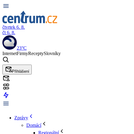
čtvrtek 6. 8.
čt 6. 8.
23°C
Internet
Firmy
Recepty
Slovníky
Přihlášení
Zprávy
Domácí
Regionální