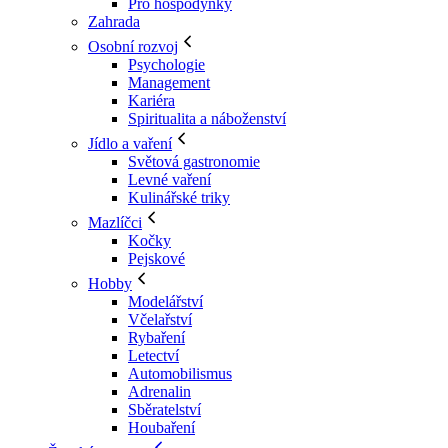
Pro hospodyňky
Zahrada
Osobní rozvoj
Psychologie
Management
Kariéra
Spiritualita a náboženství
Jídlo a vaření
Světová gastronomie
Levné vaření
Kulinářské triky
Mazlíčci
Kočky
Pejskové
Hobby
Modelářství
Včelařství
Rybaření
Letectví
Automobilismus
Adrenalin
Sběratelství
Houbaření