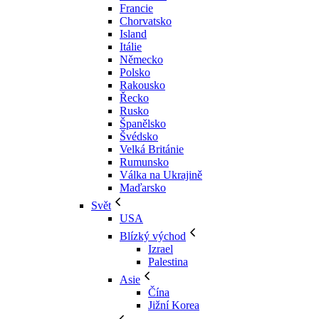
Francie
Chorvatsko
Island
Itálie
Německo
Polsko
Rakousko
Řecko
Rusko
Španělsko
Švédsko
Velká Británie
Rumunsko
Válka na Ukrajině
Maďarsko
Svět
USA
Blízký východ
Izrael
Palestina
Asie
Čína
Jižní Korea