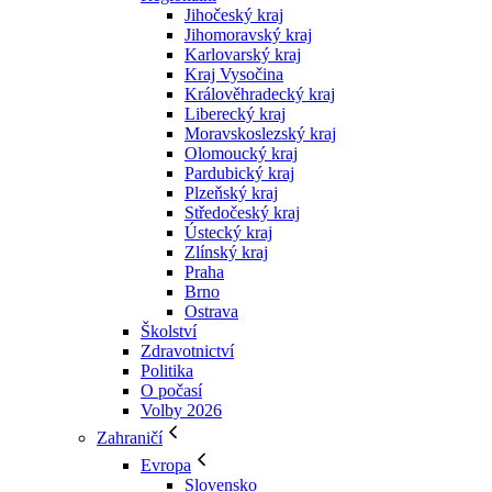
Jihočeský kraj
Jihomoravský kraj
Karlovarský kraj
Kraj Vysočina
Králověhradecký kraj
Liberecký kraj
Moravskoslezský kraj
Olomoucký kraj
Pardubický kraj
Plzeňský kraj
Středočeský kraj
Ústecký kraj
Zlínský kraj
Praha
Brno
Ostrava
Školství
Zdravotnictví
Politika
O počasí
Volby 2026
Zahraničí
Evropa
Slovensko