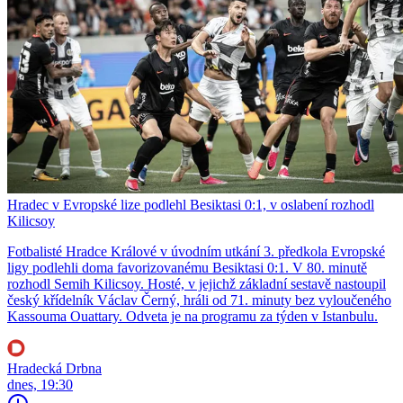
Hradec v Evropské lize podlehl Besiktasi 0:1, v oslabení rozhodl
Kilicsoy
Fotbalisté Hradce Králové v úvodním utkání 3. předkola Evropské
ligy podlehli doma favorizovanému Besiktasi 0:1. V 80. minutě
rozhodl Semih Kilicsoy. Hosté, v jejichž základní sestavě nastoupil
český křídelník Václav Černý, hráli od 71. minuty bez vyloučeného
Kassouma Ouattary. Odveta je na programu za týden v Istanbulu.
Hradecká Drbna
dnes, 19:30