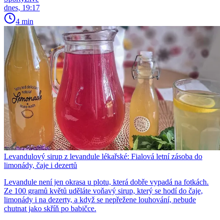
dnes, 19:17
4 min
Levandulový sirup z levandule lékařské: Fialová letní zásoba do
limonády, čaje i dezertů
Levandule není jen okrasa u plotu, která dobře vypadá na fotkách.
Ze 100 gramů květů uděláte voňavý sirup, který se hodí do čaje,
limonády i na dezerty, a když se nepřežene louhování, nebude
chutnat jako skříň po babičce.