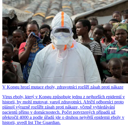
V Kongu hrozí mutace eboly, zdravotníci rozšíří zásah proti nákaze
Virus eboly, který v Kongu způsobuje jednu z nejhorších epidemií v
historii, by mohl mutovat, varují zdravotníci. Afričtí odborníci proto
plánují výrazně rozšířit zásah proti nákaze, včetně vyhledávání
pacientů přímo v domácnostech. Počet potvrzených případů už
překročil 4000 a podle úřadů jde o druhou největší epidemii eboly v
historii, uvedl list The Guardian.