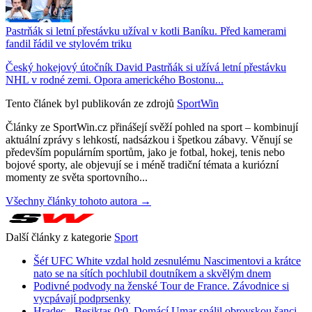
Pastrňák si letní přestávku užíval v kotli Baníku. Před kamerami
fandil řádil ve stylovém triku
Český hokejový útočník David Pastrňák si užívá letní přestávku
NHL v rodné zemi. Opora amerického Bostonu...
Tento článek byl publikován ze zdrojů
SportWin
Články ze SportWin.cz přinášejí svěží pohled na sport – kombinují
aktuální zprávy s lehkostí, nadsázkou i špetkou zábavy. Věnují se
především populárním sportům, jako je fotbal, hokej, tenis nebo
bojové sporty, ale objevují se i méně tradiční témata a kuriózní
momenty ze světa sportovního...
Všechny články tohoto autora →
Další články z kategorie
Sport
Šéf UFC White vzdal hold zesnulému Nascimentovi a krátce
nato se na sítích pochlubil doutníkem a skvělým dnem
Podivné podvody na ženské Tour de France. Závodnice si
vycpávají podprsenky
Hradec - Besiktas 0:0. Domácí Umar spálil obrovskou šanci,