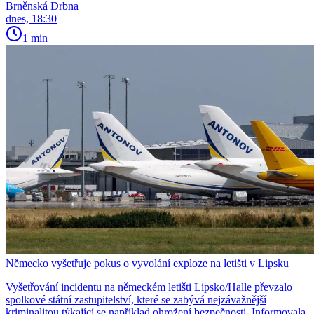
Brněnská Drbna
dnes, 18:30
1 min
Německo vyšetřuje pokus o vyvolání exploze na letišti v Lipsku
Vyšetřování incidentu na německém letišti Lipsko/Halle převzalo
spolkové státní zastupitelství, které se zabývá nejzávažnější
kriminalitou týkající se například ohrožení bezpečnosti. Informovala