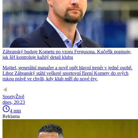
Zábranský buduje Kometu po vzoru Fergusona. Kučeřík popisuje,
jak šéf kontroluje každý detail klubu
Majitel, generální manažer a nově opět hlavní trenér v jedné osobě.
Libor Zábranský stáhl veškeré sportovní řízení Komety do svých
rukou právě ve chvíli, kdy klub míří do nové éry.
SportyŽivě
dnes, 20:23
4 min
Reklama