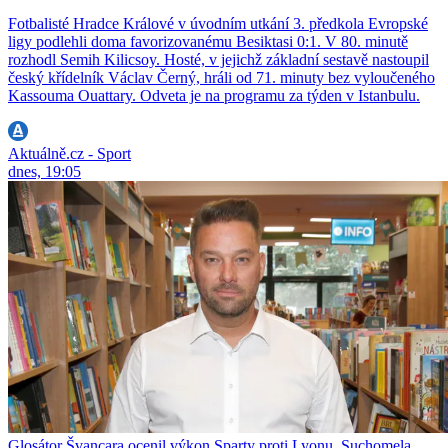
Fotbalisté Hradce Králové v úvodním utkání 3. předkola Evropské
ligy podlehli doma favorizovanému Besiktasi 0:1. V 80. minutě
rozhodl Semih Kilicsoy. Hosté, v jejichž základní sestavě nastoupil
český křídelník Václav Černý, hráli od 71. minuty bez vyloučeného
Kassouma Ouattary. Odveta je na programu za týden v Istanbulu.
Aktuálně.cz - Sport
dnes, 19:05
Glosátor Švancara ocenil výkon Sparty proti Lyonu, Suchomela