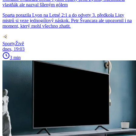
vlastňák ale nazval šíleným gólem
Sparta porazila Lyon na Letné 2:1 a do odvety 3. předkola Ligy
mistrů si veze jednogólový náskok. Petr Švancara ale upozornil i na
moment, který mohl všechno zhatit.
SportyŽivě
dnes, 19:03
3 min