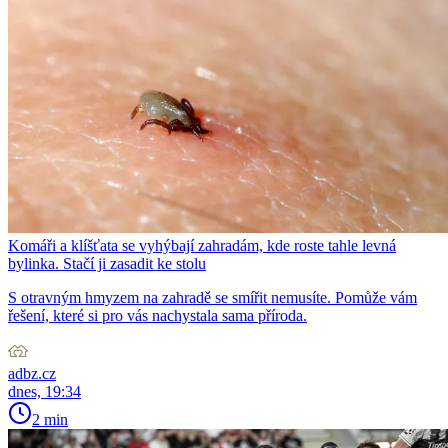
Komáři a klíšťata se vyhýbají zahradám, kde roste tahle levná
bylinka. Stačí ji zasadit ke stolu
S otravným hmyzem na zahradě se smířit nemusíte. Pomůže vám
řešení, které si pro vás nachystala sama příroda.
adbz.cz
dnes, 19:34
2 min