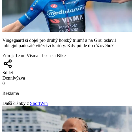
Vingegaard si dojel pro druhý horský triumf a na Giru oslavil
jubilejní padesáté vítězství kariéry. Kdy půjde do růžového?
Zdroj
:
Team Visma | Lease a Bike
Sdílet
Denní
výzva
0
Reklama
Další články z
SportWin