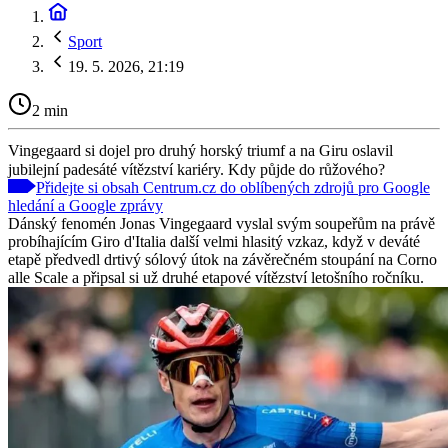
Sport
19. 5. 2026, 21:19
2 min
Vingegaard si dojel pro druhý horský triumf a na Giru oslavil
jubilejní padesáté vítězství kariéry. Kdy půjde do růžového?
Přidejte si obsah Centrum.cz do oblíbených zdrojů pro Google
hledání a Google zprávy
Dánský fenomén Jonas Vingegaard vyslal svým soupeřům na právě
probíhajícím Giro d'Italia další velmi hlasitý vzkaz, když v deváté
etapě předvedl drtivý sólový útok na závěrečném stoupání na Corno
alle Scale a připsal si už druhé etapové vítězství letošního ročníku.