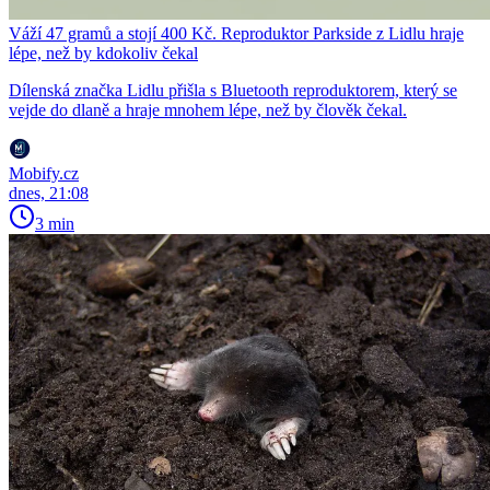
Váží 47 gramů a stojí 400 Kč. Reproduktor Parkside z Lidlu hraje
lépe, než by kdokoliv čekal
Dílenská značka Lidlu přišla s Bluetooth reproduktorem, který se
vejde do dlaně a hraje mnohem lépe, než by člověk čekal.
Mobify.cz
dnes, 21:08
3 min