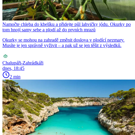
Namočte chleba do kbelíku a přidejte půl lahvičky jódu. Okurky po
tom hnojí samy sebe a plodí až do prvních mrazů
Okurky se mohou na zahradě změnit doslova v plodící nezmary.
Musíte je jen správně vyživit – a pak už se jen těšit z výsledků.
Chalupáři-Zahrádkáři
dnes, 18:45
2 min