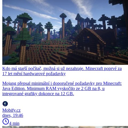
Kdo má starší počítač, možná si už nezahraje. Minecraft poprvé za
17 let mění hardwarové požadavky
Mojang přepsal minimální i doporučené požadavky pro Minecraft:
Java Edition. Minimum RAM vyskočilo ze 2 GB na 8, u
integrované grafiky dokonce na 12 GB.
Mobify.cz
dnes, 19:46
4 min