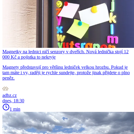
Magnetky na lednici ničí senzory v dveřích. Nová lednička stojí 12
000 Kč a pojistka to nekryje
Magnety představují pro většinu ledniček velkou hrozbu. Pokud je
tam máte i vy, raději je rychle sundejte, protože jinak přijdete o plno
peněz.
adbz.cz
dnes, 18:30
1 min