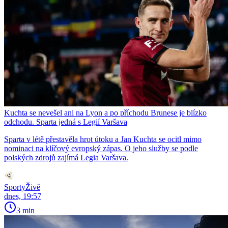
Kuchta se nevešel ani na Lyon a po příchodu Brunese je blízko
odchodu. Sparta jedná s Legií Varšava
Sparta v létě přestavěla hrot útoku a Jan Kuchta se ocitl mimo
nominaci na klíčový evropský zápas. O jeho služby se podle
polských zdrojů zajímá Legia Varšava.
SportyŽivě
dnes, 19:57
3 min