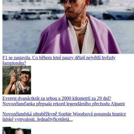
F1 se zastavila. Co během letní pauzy dělají největší hvězdy
šampionátu?
Everest dvanáctkrát za sebou a 2000 kilometrů za 29 dní?
Novozélanďanka přepsala rekord legendárního přechodu Alpami
Novozélandská ultraběžkyně Sophie Woodsová posunula hranice
lidské vytrvalosti. Jednačtyřicetiletá...