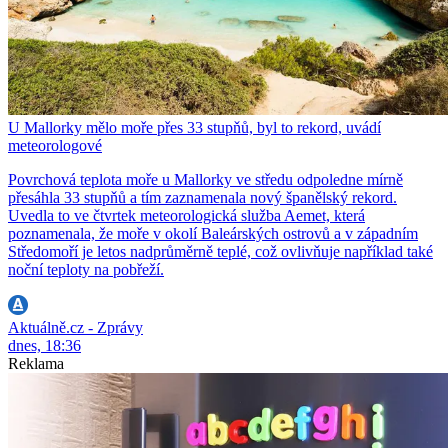
U Mallorky mělo moře přes 33 stupňů, byl to rekord, uvádí
meteorologové
Povrchová teplota moře u Mallorky ve středu odpoledne mírně
přesáhla 33 stupňů a tím zaznamenala nový španělský rekord.
Uvedla to ve čtvrtek meteorologická služba Aemet, která
poznamenala, že moře v okolí Baleárských ostrovů a v západním
Středomoří je letos nadprůměrně teplé, což ovlivňuje například také
noční teploty na pobřeží.
Aktuálně.cz - Zprávy
dnes, 18:36
Reklama