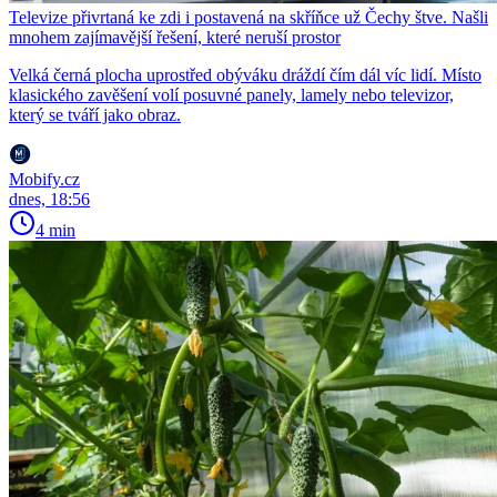
Televize přivrtaná ke zdi i postavená na skříňce už Čechy štve. Našli
mnohem zajímavější řešení, které neruší prostor
Velká černá plocha uprostřed obýváku dráždí čím dál víc lidí. Místo
klasického zavěšení volí posuvné panely, lamely nebo televizor,
který se tváří jako obraz.
Mobify.cz
dnes, 18:56
4 min