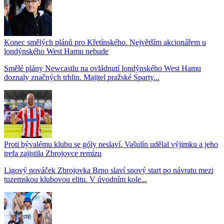
Konec smělých plánů pro Křetínského. Největším akcionářem u
londýnského West Hamu nebude
Smělé plány Newcastlu na ovládnutí londýnského West Hamu
doznaly značných trhlin. Majitel pražské Sparty...
Proti bývalému klubu se góly neslaví. Vašulín udělal výjimku a jeho
trefa zajistila Zbrojovce remízu
Ligový nováček Zbrojovka Brno slaví snový start po návratu mezi
tuzemskou klubovou elitu. V úvodním kole...