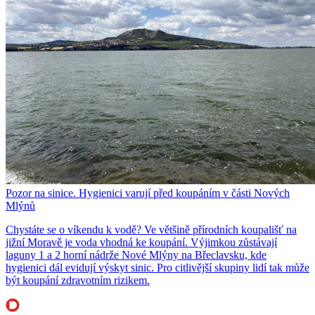
Pozor na sinice. Hygienici varují před koupáním v části Nových
Mlýnů
Chystáte se o víkendu k vodě? Ve většině přírodních koupališť na
jižní Moravě je voda vhodná ke koupání. Výjimkou zůstávají
laguny 1 a 2 horní nádrže Nové Mlýny na Břeclavsku, kde
hygienici dál evidují výskyt sinic. Pro citlivější skupiny lidí tak může
být koupání zdravotním rizikem.