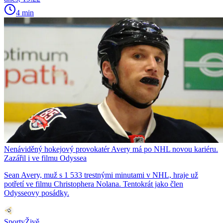
4 min
Nenáviděný hokejový provokatér Avery má po NHL novou kariéru.
Zazářil i ve filmu Odyssea
Sean Avery, muž s 1 533 trestnými minutami v NHL, hraje už
potřetí ve filmu Christophera Nolana. Tentokrát jako člen
Odysseovy posádky.
SportyŽivě