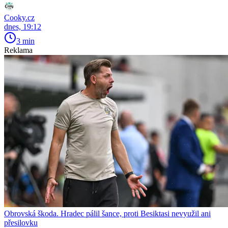
Cooky.cz
dnes, 19:12
3 min
Reklama
Obrovská škoda. Hradec pálil šance, proti Besiktasi nevyužil ani
přesilovku