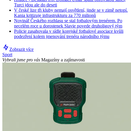
Turci jdou ale do deseti
V české lize tři kluby nemají osvětlení, jinde se v zimě netopí.
Kania kritizuje infrastrukturu za 770 milionů
Novinář Českého rozhlasu se stal fotbalovým trenérem. Po
necelém roce u dorostenek Slavie povede druholigový tým
Policie zasahovala v sídle korejské fotbalové asociace kvůli
podezření kolem jmenování trenéra národního týmu
Zobrazit více
Sport
Vybrali jsme pro vás
Magazíny a zajímavosti