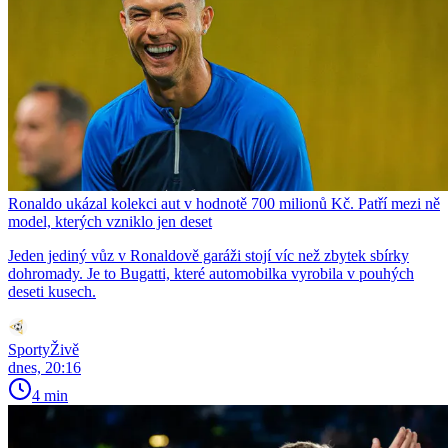
Ronaldo ukázal kolekci aut v hodnotě 700 milionů Kč. Patří mezi ně
model, kterých vzniklo jen deset
Jeden jediný vůz v Ronaldově garáži stojí víc než zbytek sbírky
dohromady. Je to Bugatti, které automobilka vyrobila v pouhých
deseti kusech.
SportyŽivě
dnes, 20:16
4 min