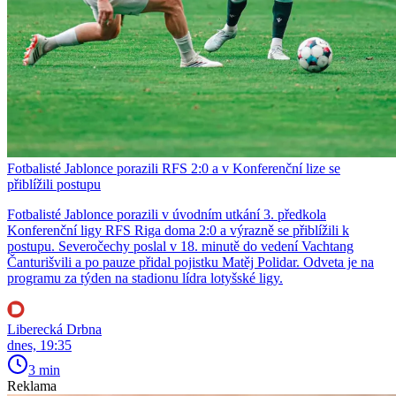
Fotbalisté Jablonce porazili RFS 2:0 a v Konferenční lize se
přiblížili postupu
Fotbalisté Jablonce porazili v úvodním utkání 3. předkola
Konferenční ligy RFS Riga doma 2:0 a výrazně se přiblížili k
postupu. Severočechy poslal v 18. minutě do vedení Vachtang
Čanturišvili a po pauze přidal pojistku Matěj Polidar. Odveta je na
programu za týden na stadionu lídra lotyšské ligy.
Liberecká Drbna
dnes, 19:35
3 min
Reklama