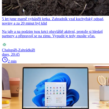
5 let jsme marně vyháněli krtka. Zahradník vzal kuchyňský odpad,
noviny a za 20 minut byl klid
Na jaře a na podzim jsou krtci obzvláště aktivní, protože si hledají
partnery a připravují se na zimu. Vypudit je tedy musíte včas.
Chalupáři-Zahrádkáři
dnes, 20:45
2 min