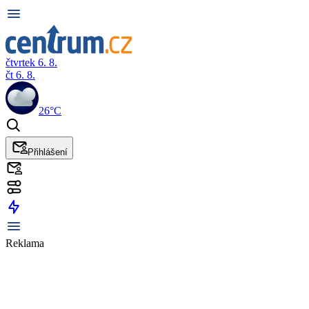
čtvrtek 6. 8.
čt 6. 8.
26°C
Přihlášení
Reklama