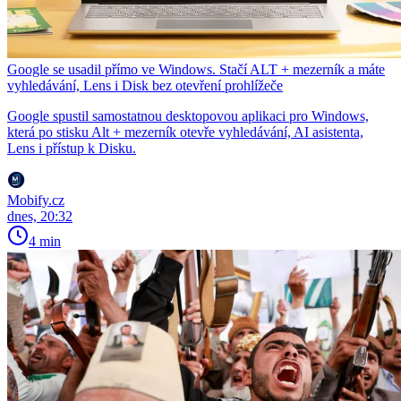
Google se usadil přímo ve Windows. Stačí ALT + mezerník a máte
vyhledávání, Lens i Disk bez otevření prohlížeče
Google spustil samostatnou desktopovou aplikaci pro Windows,
která po stisku Alt + mezerník otevře vyhledávání, AI asistenta,
Lens i přístup k Disku.
Mobify.cz
dnes, 20:32
4 min