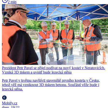
2 min
Prezident Petr Pavel se přijel podívat na nový kostel v Neratovicích.
Vzniká 3D tiskem a uvnitř bude lezecká stěna
Petr Pavel v květnu navštívil staveniště prvního kostela v Česku,
jehož věž má vzniknout 3D tiskem betonu. Součástí věže bude i
lezecká stěna.
Mobify.cz
dnes, 19:22