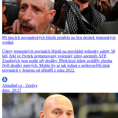
Při útocích povstaleckých Húsíů zemřelo na šest desítek jemenských
vojáků
Údery jemenských povstalců Húsíů na provládní jednotky zabily 58
lidí, řekl ve čtvrtek nejmenovaný vojenský zdroj agentuře AFP.
Zraněných jsou podle něj desítky. Předchozí údaje uváděly zhruba
čtyři desítky mrtvých. Mohlo by se tak jednat o nejkrvavější útok
povstalců v Jemenu od příměří z roku 2022.
Aktuálně.cz - Zprávy
dnes, 20:27