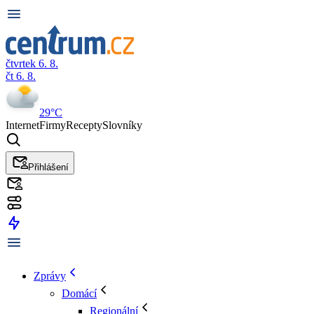
čtvrtek 6. 8.
čt 6. 8.
29°C
Internet
Firmy
Recepty
Slovníky
Přihlášení
Zprávy
Domácí
Regionální