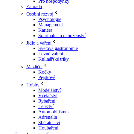
Pro hospodyňky
Zahrada
Osobní rozvoj
Psychologie
Management
Kariéra
Spiritualita a náboženství
Jídlo a vaření
Světová gastronomie
Levné vaření
Kulinářské triky
Mazlíčci
Kočky
Pejskové
Hobby
Modelářství
Včelařství
Rybaření
Letectví
Automobilismus
Adrenalin
Sběratelství
Houbaření