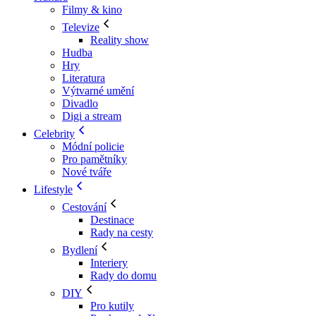
Filmy & kino
Televize
Reality show
Hudba
Hry
Literatura
Výtvarné umění
Divadlo
Digi a stream
Celebrity
Módní policie
Pro pamětníky
Nové tváře
Lifestyle
Cestování
Destinace
Rady na cesty
Bydlení
Interiery
Rady do domu
DIY
Pro kutily