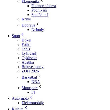
Ekonomika
Finance a burza
Podnikání
Spotřebitel
Krimi
Doprava
Nehody
Sport
Hokej
Fotbal
Tenis
Lyžování
Cyklistika
Atletika
Bojové sporty
ZOH 2026
Basketbal
NBA
Motosport
F1
Auto-moto
Elektromobily
Kultura