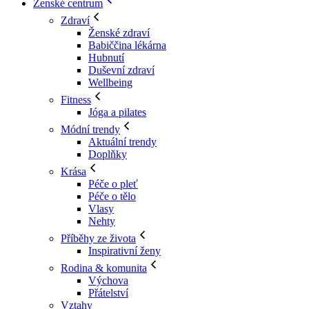
Ženské centrum
Zdraví
Ženské zdraví
Babiččina lékárna
Hubnutí
Duševní zdraví
Wellbeing
Fitness
Jóga a pilates
Módní trendy
Aktuální trendy
Doplňky
Krása
Péče o pleť
Péče o tělo
Vlasy
Nehty
Příběhy ze života
Inspirativní ženy
Rodina & komunita
Výchova
Přátelství
Vztahy