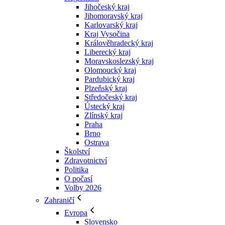
Jihočeský kraj
Jihomoravský kraj
Karlovarský kraj
Kraj Vysočina
Králověhradecký kraj
Liberecký kraj
Moravskoslezský kraj
Olomoucký kraj
Pardubický kraj
Plzeňský kraj
Středočeský kraj
Ústecký kraj
Zlínský kraj
Praha
Brno
Ostrava
Školství
Zdravotnictví
Politika
O počasí
Volby 2026
Zahraničí
Evropa
Slovensko