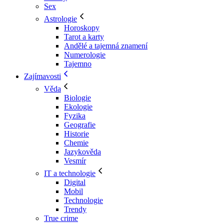
Sex
Astrologie
Horoskopy
Tarot a karty
Andělé a tajemná znamení
Numerologie
Tajemno
Zajímavosti
Věda
Biologie
Ekologie
Fyzika
Geografie
Historie
Chemie
Jazykověda
Vesmír
IT a technologie
Digital
Mobil
Technologie
Trendy
True crime