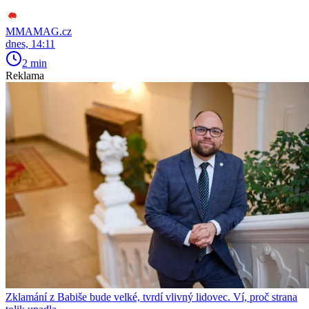
MMAMAG.cz
dnes, 14:11
2 min
Reklama
Zklamání z Babiše bude velké, tvrdí vlivný lidovec. Ví, proč strana