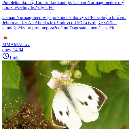
Pimbletta ukončí, Topuriu knokautuje. Usman Nurmagomedov prý
porazí všechny hvězdy UFC
Usman Nurmagomedov je po konci smlouvy s PFL volným hráčem.
Jeho manažer Ali Abdelaziz už mluví o UFC a tvrdí, že většina
tamní špičky by proti neporaženému Dagestánci neměla stačit.
MMAMAG.cz
dnes, 14:04
1 min