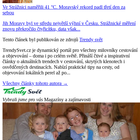
Ve Strážnici naměřili 41 °C. Moravský rekord padl třetí den za
sebou
Jih Moravy byl ve středu největší výhní v Česku. Strážnické měření
znovu překročilo čtyřicítku, data však...
Tento článek byl publikován ze zdrojů
Trendy svět
TrendySvet.cz je dynamický portál pro všechny milovníky cestování
a objevování – doma i po celém světě. Přináší čtivé a inspirativní
články o aktuálních trendech v cestování, skrytých klenotech i
osvědčených destinacích. Nabízí praktické tipy na cesty, od
objevování lokálních perel až po...
Všechny články tohoto autora →
Vybrali jsme pro vás
Magazíny a zajímavosti