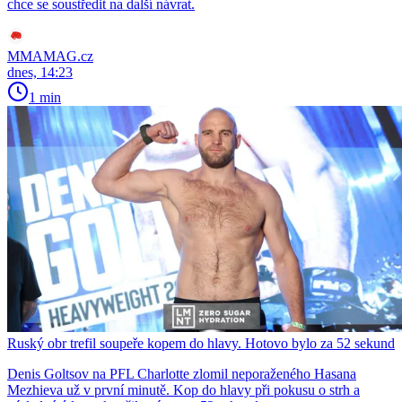
chce se soustředit na další návrat.
MMAMAG.cz
dnes, 14:23
1 min
Ruský obr trefil soupeře kopem do hlavy. Hotovo bylo za 52 sekund
Denis Goltsov na PFL Charlotte zlomil neporaženého Hasana
Mezhieva už v první minutě. Kop do hlavy při pokusu o strh a