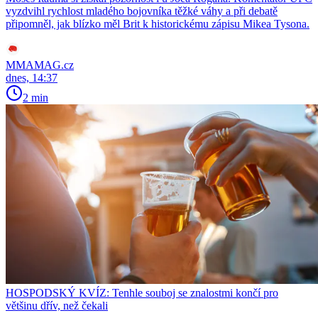
vyzdvihl rychlost mladého bojovníka těžké váhy a při debatě
připomněl, jak blízko měl Brit k historickému zápisu Mikea Tysona.
MMAMAG.cz
dnes, 14:37
2 min
HOSPODSKÝ KVÍZ: Tenhle souboj se znalostmi končí pro
většinu dřív, než čekali