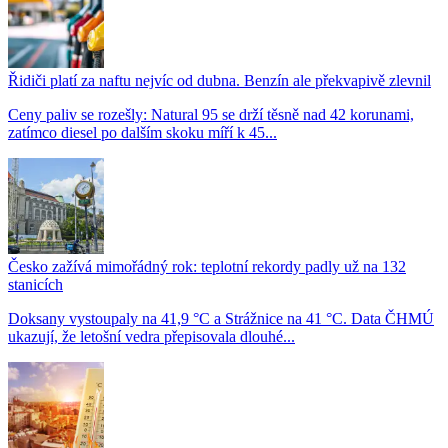
Řidiči platí za naftu nejvíc od dubna. Benzín ale překvapivě zlevnil
Ceny paliv se rozešly: Natural 95 se drží těsně nad 42 korunami,
zatímco diesel po dalším skoku míří k 45...
Česko zažívá mimořádný rok: teplotní rekordy padly už na 132
stanicích
Doksany vystoupaly na 41,9 °C a Strážnice na 41 °C. Data ČHMÚ
ukazují, že letošní vedra přepisovala dlouhé...