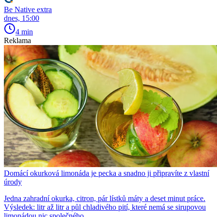
Be Native extra
dnes, 15:00
4 min
Reklama
Domácí okurková limonáda je pecka a snadno ji připravíte z vlastní
úrody
Jedna zahradní okurka, citron, pár lístků máty a deset minut práce.
Výsledek: litr až litr a půl chladivého pití, které nemá se sirupovou
limonádou nic společného.