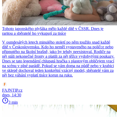
Tohoto japonského plyšáka mělo každé dítě v ČSSR. Dnes je
raritou a sběratelé ho vykupují za tisíce
V osmdesátých letech minulého století po něm toužilo snad každé
dítě v Československu. Kdo ho neměl vystaveného na poličce nebo
připnutého na školní brašně, jako by tehdy neexistoval. Rodiče na
něj stáli nekonečné fronty a platili za něj těžce vydobytými poukazy.
Dnes se tato legendární chlupatá hračka s plastovým obličejem vrací
na scénu v plné parádě. Pokud se vám doma na půdě nebo v krabici
ve sklepě dochoval jeden konkrétní vzácný model, sběratelé vám za
něj bez váhání vyplatí tisíce korun na ruku.
FAJNTIP.cz
dnes, 14:30
3 min