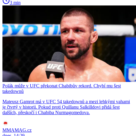
3 min
Polák může v UFC překonat Chabibův rekord. Chybí mu šest
takedownů
Mateusz Gamrot má v UFC 54 takedownů a mezi lehkými vahami
je čtvrtý v historii. Pokud proti Quillanu Salkilldovi přidá šest
dalších, přeskočí i Chabiba Nurmagomedova.
MMAMAG.cz
dnes, 14:29