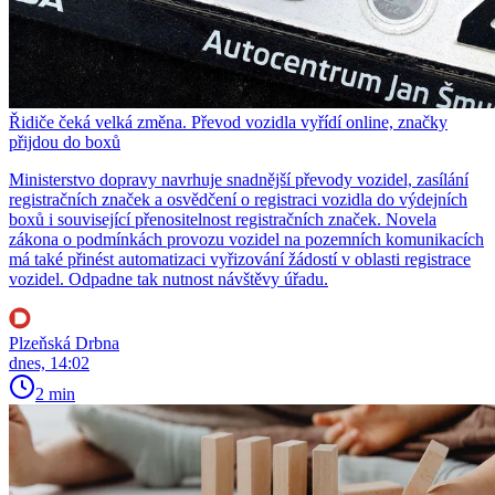
Řidiče čeká velká změna. Převod vozidla vyřídí online, značky
přijdou do boxů
Ministerstvo dopravy navrhuje snadnější převody vozidel, zasílání
registračních značek a osvědčení o registraci vozidla do výdejních
boxů i související přenositelnost registračních značek. Novela
zákona o podmínkách provozu vozidel na pozemních komunikacích
má také přinést automatizaci vyřizování žádostí v oblasti registrace
vozidel. Odpadne tak nutnost návštěvy úřadu.
Plzeňská Drbna
dnes, 14:02
2 min