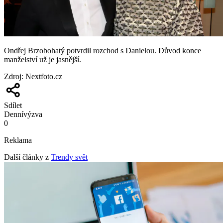
Ondřej Brzobohatý potvrdil rozchod s Danielou. Důvod konce
manželství už je jasnější.
Zdroj
:
Nextfoto.cz
Sdílet
Denní
výzva
0
Reklama
Další články z
Trendy svět