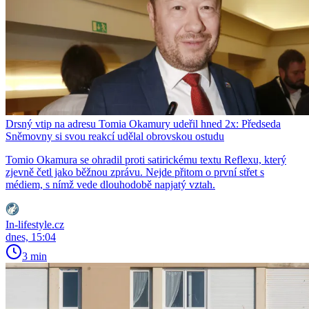
Drsný vtip na adresu Tomia Okamury udeřil hned 2x: Předseda
Sněmovny si svou reakcí udělal obrovskou ostudu
Tomio Okamura se ohradil proti satirickému textu Reflexu, který
zjevně četl jako běžnou zprávu. Nejde přitom o první střet s
médiem, s nímž vede dlouhodobě napjatý vztah.
In-lifestyle.cz
dnes, 15:04
3 min