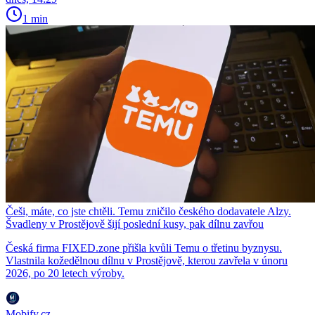
1 min
Češi, máte, co jste chtěli. Temu zničilo českého dodavatele Alzy.
Švadleny v Prostějově šijí poslední kusy, pak dílnu zavřou
Česká firma FIXED.zone přišla kvůli Temu o třetinu byznysu.
Vlastnila kožedělnou dílnu v Prostějově, kterou zavřela v únoru
2026, po 20 letech výroby.
Mobify.cz