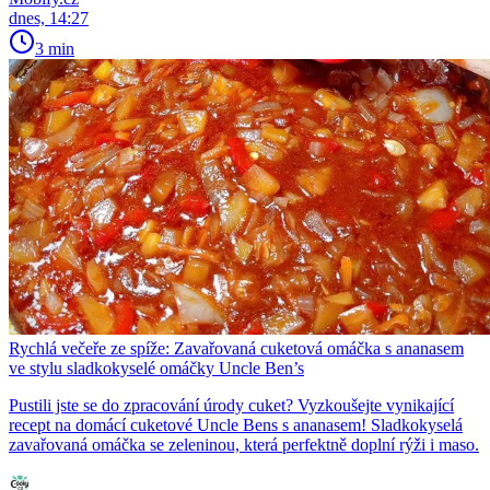
dnes, 14:27
3 min
Rychlá večeře ze spíže: Zavařovaná cuketová omáčka s ananasem
ve stylu sladkokyselé omáčky Uncle Ben’s
Pustili jste se do zpracování úrody cuket? Vyzkoušejte vynikající
recept na domácí cuketové Uncle Bens s ananasem! Sladkokyselá
zavařovaná omáčka se zeleninou, která perfektně doplní rýži i maso.