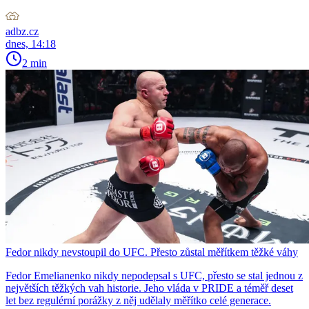
adbz.cz
dnes, 14:18
2 min
Fedor nikdy nevstoupil do UFC. Přesto zůstal měřítkem těžké váhy
Fedor Emelianenko nikdy nepodepsal s UFC, přesto se stal jednou z
největších těžkých vah historie. Jeho vláda v PRIDE a téměř deset
let bez regulérní porážky z něj udělaly měřítko celé generace.