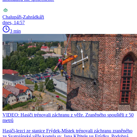
Chalupáři-Zahrádkáři
dnes, 14:57
3 min
VIDEO: Hasiči trénovali záchranu z věže. Zraněného spouštěli z 50
metrů
Hasiči-lezci ze stanice Frýdek-Místek trénovali záchranu zraněného
ze Svatojánské věže kostela sv. Jana Křtitele ve Frýdku. Podobná