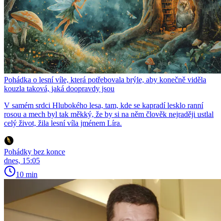
Pohádka o lesní víle, která potřebovala brýle, aby konečně viděla
kouzla taková, jaká doopravdy jsou
V samém srdci Hlubokého lesa, tam, kde se kapradí lesklo ranní
rosou a mech byl tak měkký, že by si na něm člověk nejraději ustlal
celý život, žila lesní víla jménem Líra.
Pohádky bez konce
dnes, 15:05
10 min