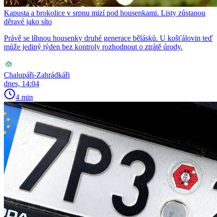
Kapusta a brokolice v srpnu mizí pod housenkami. Listy zůstanou
děravé jako síto
Právě se líhnou housenky druhé generace bělásků. U košťálovin teď
může jediný týden bez kontroly rozhodnout o ztrátě úrody.
Chalupáři-Zahrádkáři
dnes, 14:04
4 min