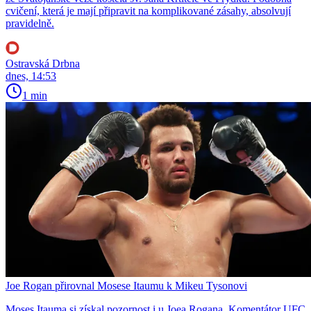
cvičení, která je mají připravit na komplikované zásahy, absolvují
pravidelně.
Ostravská Drbna
dnes, 14:53
1 min
Joe Rogan přirovnal Mosese Itaumu k Mikeu Tysonovi
Moses Itauma si získal pozornost i u Joea Rogana. Komentátor UFC