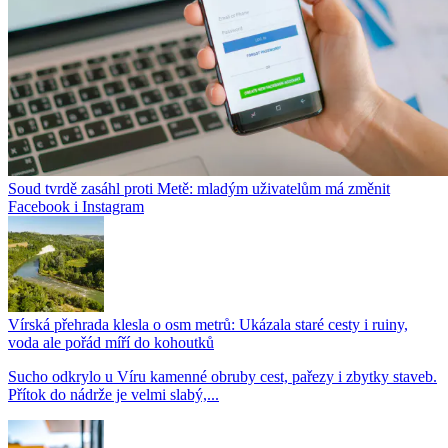
Soud tvrdě zasáhl proti Metě: mladým uživatelům má změnit
Facebook i Instagram
Vírská přehrada klesla o osm metrů: Ukázala staré cesty i ruiny,
voda ale pořád míří do kohoutků
Sucho odkrylo u Víru kamenné obruby cest, pařezy i zbytky staveb.
Přítok do nádrže je velmi slabý,...