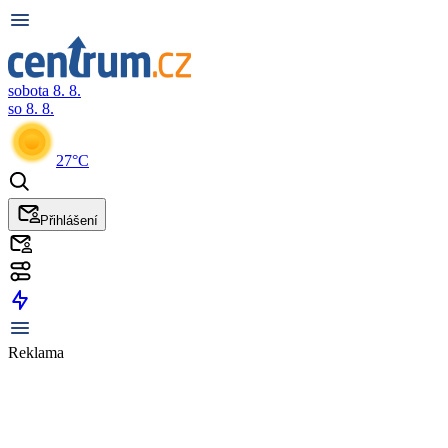
sobota 8. 8.
so 8. 8.
27°C
Přihlášení
Reklama