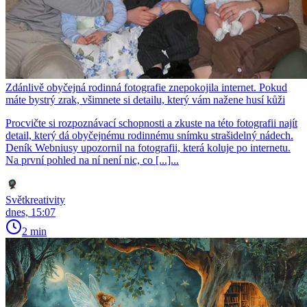
Zdánlivě obyčejná rodinná fotografie znepokojila internet. Pokud
máte bystrý zrak, všimnete si detailu, který vám nažene husí kůži
Procvičte si rozpoznávací schopnosti a zkuste na této fotografii najít
detail, který dá obyčejnému rodinnému snímku strašidelný nádech.
Deník Webniusy upozornil na fotografii, která koluje po internetu.
Na první pohled na ní není nic, co [...]...
Světkreativity
dnes, 15:07
2 min