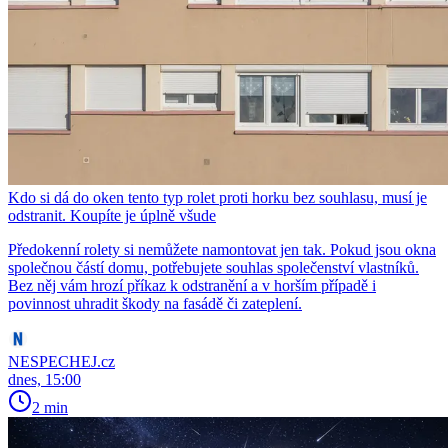
Kdo si dá do oken tento typ rolet proti horku bez souhlasu, musí je
odstranit. Koupíte je úplně všude
Předokenní rolety si nemůžete namontovat jen tak. Pokud jsou okna
společnou částí domu, potřebujete souhlas společenství vlastníků.
Bez něj vám hrozí příkaz k odstranění a v horším případě i
povinnost uhradit škody na fasádě či zateplení.
NESPECHEJ.cz
dnes, 15:00
2 min