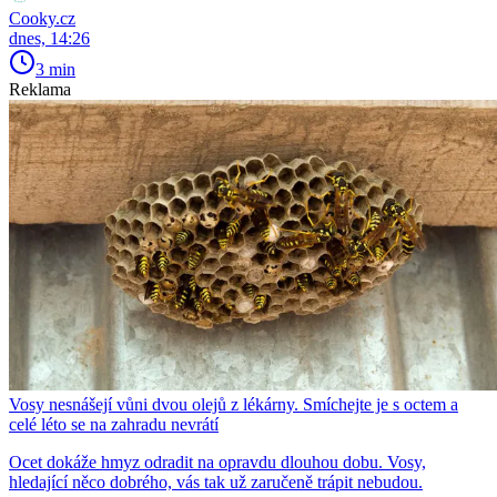
Cooky.cz
dnes, 14:26
3 min
Reklama
Vosy nesnášejí vůni dvou olejů z lékárny. Smíchejte je s octem a
celé léto se na zahradu nevrátí
Ocet dokáže hmyz odradit na opravdu dlouhou dobu. Vosy,
hledající něco dobrého, vás tak už zaručeně trápit nebudou.