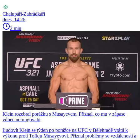
Chalupáři-Zahrádkáři
dnes, 14:26
2 min
Klein rozebral porážku s Musayevem. Přiznal, co mu v zápase
vůbec nefungovalo
Ľudovít Klein se týden po porážce na UFC v Bělehradě vrátil k
výkonu proti Tofiqu Musayevovi. Přiznal problémy se vzdáleností a