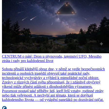
CENTRUM o páté: Dron u plynovodu, tajemství UFO, Messiho
ztráta i rady pro každodenní život
Sobota přináší klidnější obraz dne, v němž se vedle bezpečnostních
incidentů a osobních tragédií objevují také praktické rady,
technologické vychytávky a výhled k mimořádné noční obloze.
Zprávy z různých částí světa připomínají, že i zdánlivě obyčejný
víkend může přinést události s dlouhodobějším významem.
Pozornost poutají také příběhy lidí, kteří řeší vztahy, rodinné ztráty
nebo tlak veřejnosti. A nechybí ani témata, která se dotýkají
každodenního života — od vytápění paneláků po dozrávání rajčat.