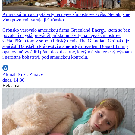
Americká firma chystá vrty na největším ostrově světa. Nedali jsme
vám povolení, varuje ji Grónsko
Grónsko varovalo americkou firmu Greenland Energy, která se bez
povolení chystá provádět průzkumné vrty na největším ostrově
světa. Píše o tom v sobotu britský deník The Guardian. Grónsko je
součástí Dánského království a americký prezident Donald Trump
opakovaně vyjádřil přání dostat ostrov, který má strategický význam
i nerostné bohatství, pod americkou kontrolu.
Aktuálně.cz - Zprávy
dnes, 14:30
Reklama