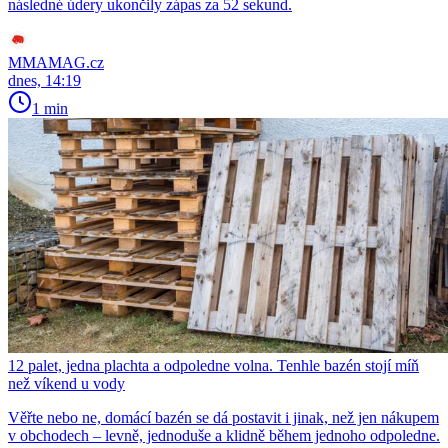
následné údery ukončily zápas za 52 sekund.
MMAMAG.cz
dnes, 14:19
1 min
12 palet, jedna plachta a odpoledne volna. Tenhle bazén stojí míň
než víkend u vody
Věřte nebo ne, domácí bazén se dá postavit i jinak, než jen nákupem
v obchodech – levně, jednoduše a klidně během jednoho odpoledne.