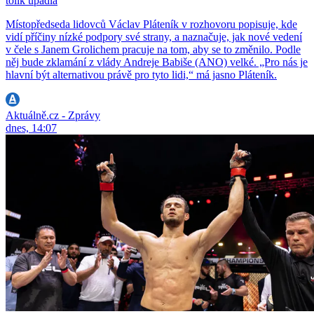
tolik upadla
Místopředseda lidovců Václav Pláteník v rozhovoru popisuje, kde
vidí příčiny nízké podpory své strany, a naznačuje, jak nové vedení
v čele s Janem Grolichem pracuje na tom, aby se to změnilo. Podle
něj bude zklamání z vlády Andreje Babiše (ANO) velké. „Pro nás je
hlavní být alternativou právě pro tyto lidi,“ má jasno Pláteník.
Aktuálně.cz - Zprávy
dnes, 14:07