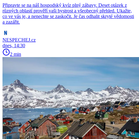
Připravte se na náš hospodský kvíz plný zábavy. Deset otázek z
různých oblastí prověří vaši bystrost a všeobecný přehled. Ukažte,
co ve vás je, a nenechte se zaskočit. Je čas odhalit skryté vědomosti
a zazářit.
NESPECHEJ.cz
dnes, 14:30
2 min