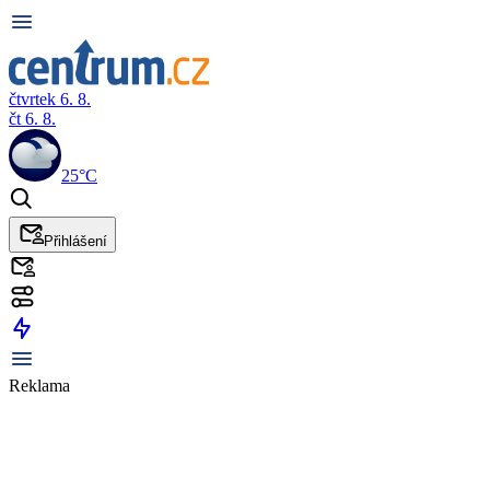
čtvrtek 6. 8.
čt 6. 8.
25°C
Přihlášení
Reklama