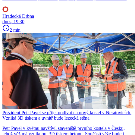
Hradecká Drbna
dnes, 19:30
2 min
Prezident Petr Pavel se přijel podívat na nový kostel v Neratovicích.
Vzniká 3D tiskem a uvnitř bude lezecká stěna
Petr Pavel v květnu navštívil staveniště prvního kostela v Česku,
jehož věž má vzniknout 3D tiskem betonu. Součástí věže bude i