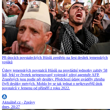
Při útocích povstaleckých Húsíů zemřelo na šest desítek jemenských
vojáků
Údery jemenských povstalců Húsíů na provládní jednotky zabily 58
lidí, řekl ve čtvrtek nejmenovaný vojenský zdroj agentuře AFP.
Zraněných jsou podle něj desítky. Předchozí údaje uváděly zhruba
čtyři desítky mrtvých. Mohlo by se tak jednat o nejkrvavější útok
povstalců v Jemenu od příměří z roku 2022.
Aktuálně.cz - Zprávy
dnes, 20:27