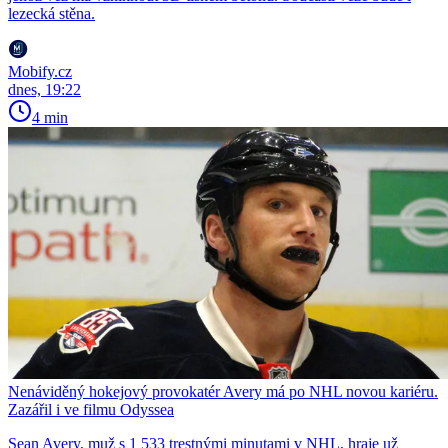
lezecká stěna.
Mobify.cz
dnes, 19:22
4 min
Nenáviděný hokejový provokatér Avery má po NHL novou kariéru.
Zazářil i ve filmu Odyssea
Sean Avery, muž s 1 533 trestnými minutami v NHL, hraje už