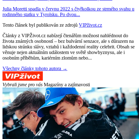
Julia Moretti spadla v červnu 2022 s čtyřkolkou ze strmého svahu u
rodinného statku v Tyrolsku. Po dvou...
Tento článek byl publikován ze zdrojů
VIPživot.cz
Články z VIPŽivot.cz nabízejí čtenářům možnost nahlédnout do
života známých osobností – bez bulvární senzace, ale s důrazem na
lidskou stránku slávy, vztahů i každodenní reality celebrit. Obsah se
věnuje nejen aktuálním událostem ve světě showbyznysu, ale i
osobním příběhům, kariérním zlomům nebo...
Všechny články tohoto autora →
Vybrali jsme pro vás
Magazíny a zajímavosti