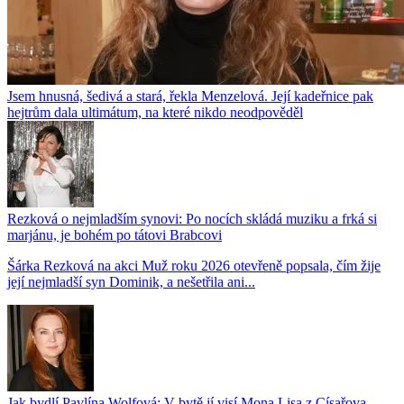
Jsem hnusná, šedivá a stará, řekla Menzelová. Její kadeřnice pak
hejtrům dala ultimátum, na které nikdo neodpověděl
Rezková o nejmladším synovi: Po nocích skládá muziku a frká si
marjánu, je bohém po tátovi Brabcovi
Šárka Rezková na akci Muž roku 2026 otevřeně popsala, čím žije
její nejmladší syn Dominik, a nešetřila ani...
Jak bydlí Pavlína Wolfová: V bytě jí visí Mona Lisa z Císařova