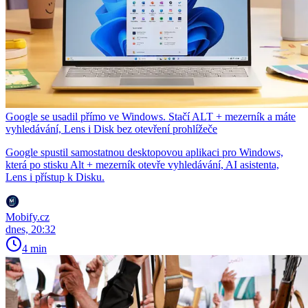
Google se usadil přímo ve Windows. Stačí ALT + mezerník a máte
vyhledávání, Lens i Disk bez otevření prohlížeče
Google spustil samostatnou desktopovou aplikaci pro Windows,
která po stisku Alt + mezerník otevře vyhledávání, AI asistenta,
Lens i přístup k Disku.
Mobify.cz
dnes, 20:32
4 min