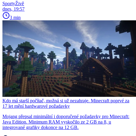
SportyŽivě
dnes, 19:57
3 min
Kdo má starší počítač, možná si už nezahraje. Minecraft poprvé za
17 let mění hardwarové požadavky
Mojang přepsal minimální i doporučené požadavky pro Minecraft:
Java Edition. Minimum RAM vyskočilo ze 2 GB na 8, u
integrované grafiky dokonce na 12 GB.