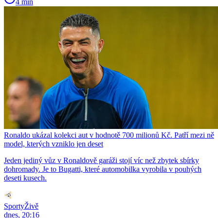
4 min
Ronaldo ukázal kolekci aut v hodnotě 700 milionů Kč. Patří mezi ně
model, kterých vzniklo jen deset
Jeden jediný vůz v Ronaldově garáži stojí víc než zbytek sbírky
dohromady. Je to Bugatti, které automobilka vyrobila v pouhých
deseti kusech.
SportyŽivě
dnes, 20:16