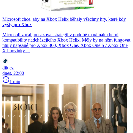
Microsoft chce, aby na Xbox Helix běhaly všechny hry, které kdy
vyšly pro Xbox
Microsoft začal prosazovat strategii v podobě maximální herní
kompatibility nadcházejícího Xbox Helix. Měly by na něm fungovat
tituly napsané pro Xbox 360, Xbox One, Xbox One S / Xbox One
X i novinky…
diit.cz
dnes, 22:00
1 min