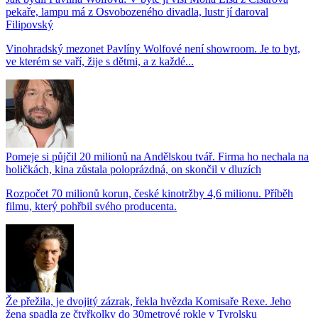
pekaře, lampu má z Osvobozeného divadla, lustr jí daroval
Filipovský
Vinohradský mezonet Pavlíny Wolfové není showroom. Je to byt,
ve kterém se vaří, žije s dětmi, a z každé...
Pomeje si půjčil 20 milionů na Andělskou tvář. Firma ho nechala na
holičkách, kina zůstala poloprázdná, on skončil v dluzích
Rozpočet 70 milionů korun, české kinotržby 4,6 milionu. Příběh
filmu, který pohřbil svého producenta.
Že přežila, je dvojitý zázrak, řekla hvězda Komisaře Rexe. Jeho
žena spadla ze čtyřkolky do 30metrové rokle v Tyrolsku