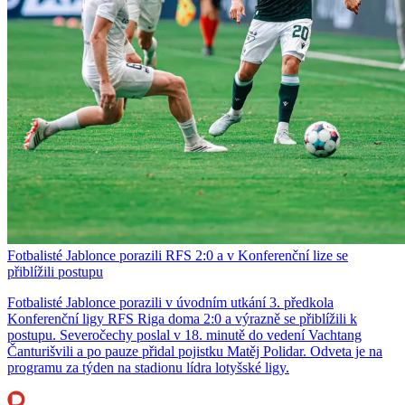
Fotbalisté Jablonce porazili RFS 2:0 a v Konferenční lize se
přiblížili postupu
Fotbalisté Jablonce porazili v úvodním utkání 3. předkola
Konferenční ligy RFS Riga doma 2:0 a výrazně se přiblížili k
postupu. Severočechy poslal v 18. minutě do vedení Vachtang
Čanturišvili a po pauze přidal pojistku Matěj Polidar. Odveta je na
programu za týden na stadionu lídra lotyšské ligy.