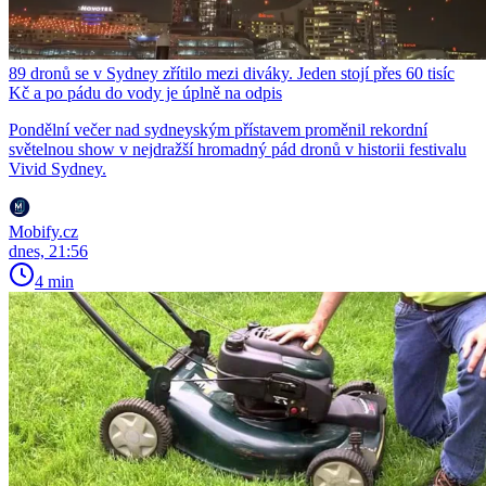
89 dronů se v Sydney zřítilo mezi diváky. Jeden stojí přes 60 tisíc
Kč a po pádu do vody je úplně na odpis
Pondělní večer nad sydneyským přístavem proměnil rekordní
světelnou show v nejdražší hromadný pád dronů v historii festivalu
Vivid Sydney.
Mobify.cz
dnes, 21:56
4 min