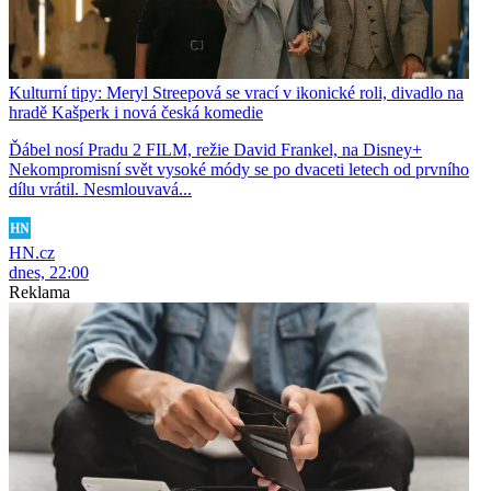
Kulturní tipy: Meryl Streepová se vrací v ikonické roli, divadlo na
hradě Kašperk i nová česká komedie
Ďábel nosí Pradu 2 FILM, režie David Frankel, na Disney+
Nekompromisní svět vysoké módy se po dvaceti letech od prvního
dílu vrátil. Nesmlouvavá...
HN.cz
dnes, 22:00
Reklama