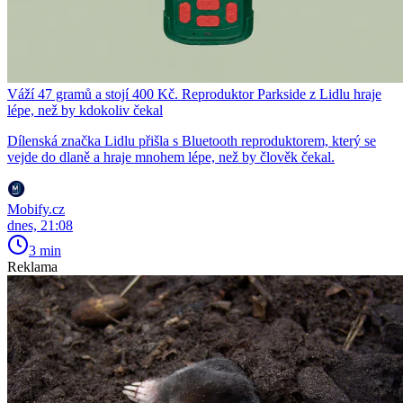
Váží 47 gramů a stojí 400 Kč. Reproduktor Parkside z Lidlu hraje
lépe, než by kdokoliv čekal
Dílenská značka Lidlu přišla s Bluetooth reproduktorem, který se
vejde do dlaně a hraje mnohem lépe, než by člověk čekal.
Mobify.cz
dnes, 21:08
3 min
Reklama