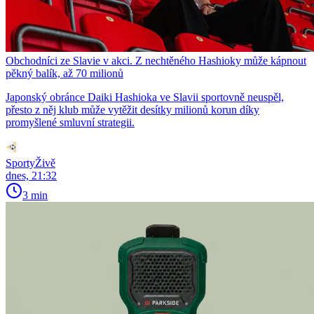
Obchodníci ze Slavie v akci. Z nechtěného Hashioky může kápnout
pěkný balík, až 70 milionů
Japonský obránce Daiki Hashioka ve Slavii sportovně neuspěl,
přesto z něj klub může vytěžit desítky milionů korun díky
promyšlené smluvní strategii.
SportyŽivě
dnes, 21:32
3 min