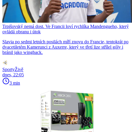
Trpišovský nemá dost. Ve Francii loví rychlíka Mandengueho, který
ovládá obranu i útok
Slavia po sedmi letních posilách míří znovu do Francie, tentokrát po
dvacetiletém Kamerunci z Auxerre, který ve třetí lize střílel góly i
bránil jako wingback.
SportyŽivě
dnes, 22:05
3 min