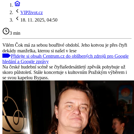
VIPživot.cz
18. 11. 2025, 04:50
3 min
Vilém Čok má za sebou bouřlivé období. Jeho kotvou je přes čtyři
dekády manželka, kterou si našel v lese
Přidejte si obsah Centrum.cz do oblíbených zdrojů pro Google
hledání a Google zprávy
Na české hudební scéně se čtyřiašedesátiletý zpěvák pohybuje už
skoro půlstoletí. Stále koncertuje s kultovním Pražským výběrem i
se svou kapelou Bypass.