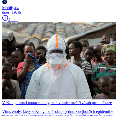
Mobify.cz
dnes, 19:46
4 min
V Kongu hrozí mutace eboly, zdravotníci rozšíří zásah proti nákaze
Virus eboly, který v Kongu způsobuje jednu z nejhorších epidemií v