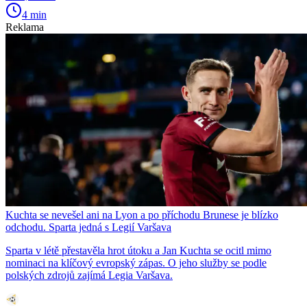
4 min
Reklama
Kuchta se nevešel ani na Lyon a po příchodu Brunese je blízko
odchodu. Sparta jedná s Legií Varšava
Sparta v létě přestavěla hrot útoku a Jan Kuchta se ocitl mimo
nominaci na klíčový evropský zápas. O jeho služby se podle
polských zdrojů zajímá Legia Varšava.