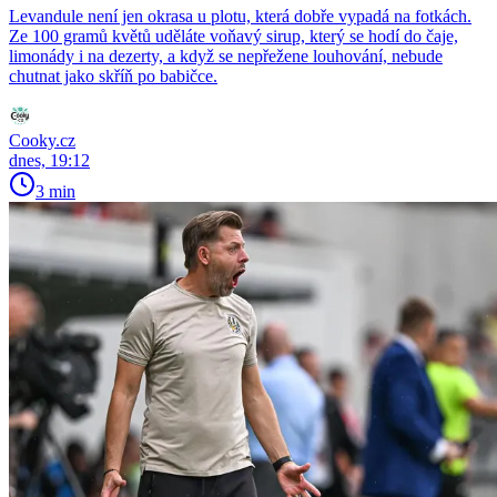
Levandule není jen okrasa u plotu, která dobře vypadá na fotkách.
Ze 100 gramů květů uděláte voňavý sirup, který se hodí do čaje,
limonády i na dezerty, a když se nepřežene louhování, nebude
chutnat jako skříň po babičce.
Cooky.cz
dnes, 19:12
3 min