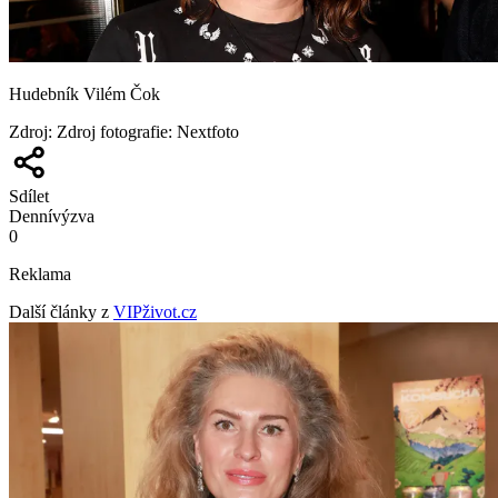
Hudebník Vilém Čok
Zdroj
:
Zdroj fotografie: Nextfoto
Sdílet
Denní
výzva
0
Reklama
Další články z
VIPživot.cz