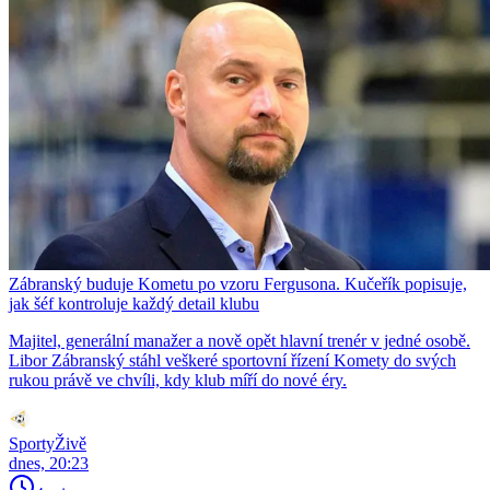
Zábranský buduje Kometu po vzoru Fergusona. Kučeřík popisuje,
jak šéf kontroluje každý detail klubu
Majitel, generální manažer a nově opět hlavní trenér v jedné osobě.
Libor Zábranský stáhl veškeré sportovní řízení Komety do svých
rukou právě ve chvíli, kdy klub míří do nové éry.
SportyŽivě
dnes, 20:23