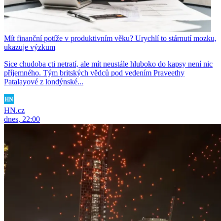
Mít finanční potíže v produktivním věku? Urychlí to stárnutí mozku,
ukazuje výzkum
Sice chudoba cti netratí, ale mít neustále hluboko do kapsy není nic
příjemného. Tým britských vědců pod vedením Praveethy
Patalayové z londýnské...
HN.cz
dnes, 22:00