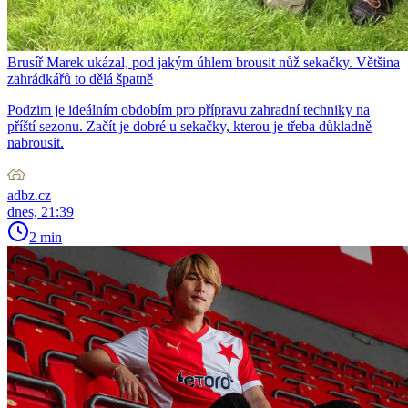
Brusíř Marek ukázal, pod jakým úhlem brousit nůž sekačky. Většina
zahrádkářů to dělá špatně
Podzim je ideálním obdobím pro přípravu zahradní techniky na
příští sezonu. Začít je dobré u sekačky, kterou je třeba důkladně
nabrousit.
adbz.cz
dnes, 21:39
2 min