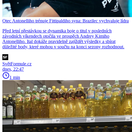
Otec Antonelliho trénuje Fittipaldiho syna: Brazilec vychvaluje lídra
Před letní přestávkou se dynamika boje o titul v posledních
závodních víkendech otočila ve prospěch Andrey Kimiho
Antonelliho. Ital dokáže pravidelně zajíždět výsledky a sbírat
důležité body, které mohou v součtu na konci sezony rozhodnout.
SvětFormule.cz
dnes, 22:47
1 min