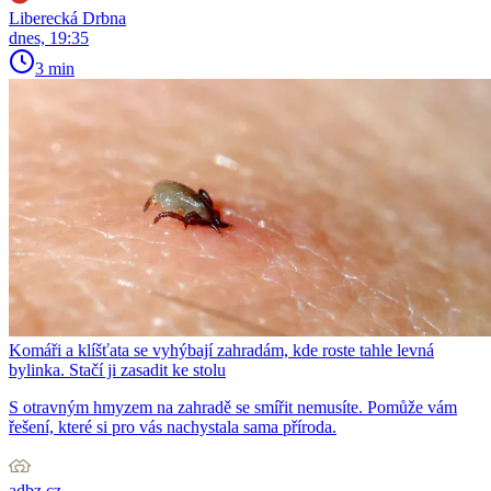
Liberecká Drbna
dnes, 19:35
3 min
Komáři a klíšťata se vyhýbají zahradám, kde roste tahle levná
bylinka. Stačí ji zasadit ke stolu
S otravným hmyzem na zahradě se smířit nemusíte. Pomůže vám
řešení, které si pro vás nachystala sama příroda.
adbz.cz