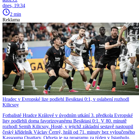
dnes, 19:34
2 min
Reklama
Hradec v Evropské lize podlehl Besiktasi 0:1, v oslabení rozhodl
Kilicsoy
Fotbalisté Hradce Králové v úvodním utkání 3. předkola Evropské
ligy podlehli doma favorizovanému Besiktasi 0:1. V 80. minutě
rozhodl Semih Kilicsoy. Hosté, v jejichž základní sestavě nastoupil
český křídelník Václav Černý, hráli od 71. minuty bez vyloučeného
Kassouma Ouattary. Odveta je na programu za týden v Istanbulu.