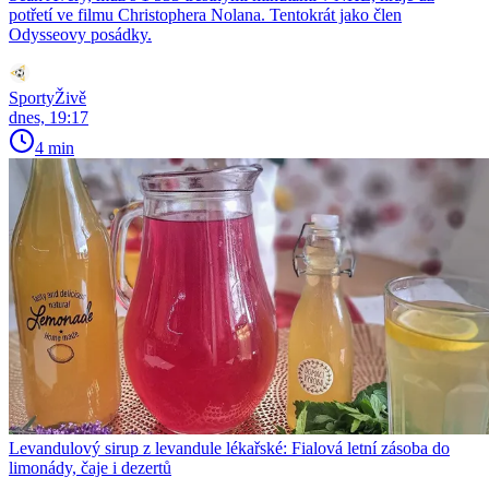
potřetí ve filmu Christophera Nolana. Tentokrát jako člen
Odysseovy posádky.
SportyŽivě
dnes, 19:17
4 min
Levandulový sirup z levandule lékařské: Fialová letní zásoba do
limonády, čaje i dezertů