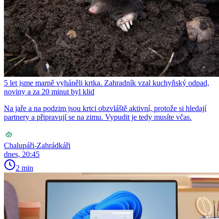
5 let jsme marně vyháněli krtka. Zahradník vzal kuchyňský odpad,
noviny a za 20 minut byl klid
Na jaře a na podzim jsou krtci obzvláště aktivní, protože si hledají
partnery a připravují se na zimu. Vypudit je tedy musíte včas.
Chalupáři-Zahrádkáři
dnes, 20:45
2 min