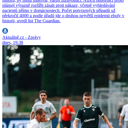
historii, by mohl mutovat, varují zdravotníci. Afričtí odborníci proto
plánují výrazně rozšířit zásah proti nákaze, včetně vyhledávání
pacientů přímo v domácnostech. Počet potvrzených případů už
překročil 4000 a podle úřadů jde o druhou největší epidemii eboly v
historii, uvedl list The Guardian.
Aktuálně.cz - Zprávy
dnes, 19:38