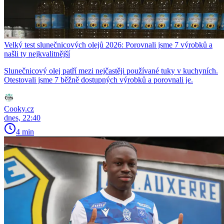
Velký test slunečnicových olejů 2026: Porovnali jsme 7 výrobků a
našli ty nejkvalitnější
Slunečnicový olej patří mezi nejčastěji používané tuky v kuchyních.
Otestovali jsme 7 běžně dostupných výrobků a porovnali je.
Cooky.cz
dnes, 22:40
4 min