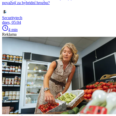
považují za hybridní hrozbu?
Securitytech
dnes, 05:04
4 min
Reklama