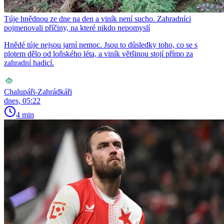
Túje hnědnou ze dne na den a viník není sucho. Zahradníci
pojmenovali příčiny, na které nikdo nepomyslí
Hnědé túje nejsou jarní nemoc. Jsou to důsledky toho, co se s
plotem dělo od loňského léta, a viník většinou stojí přímo za
zahradní hadicí.
Chalupáři-Zahrádkáři
dnes, 05:22
4 min