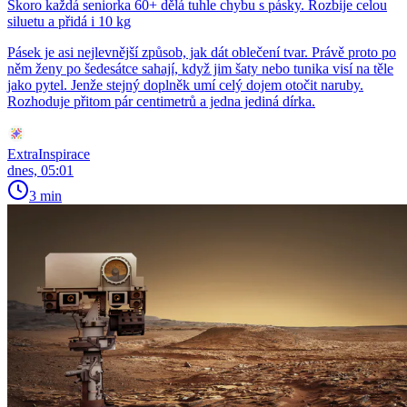
Skoro každá seniorka 60+ dělá tuhle chybu s pásky. Rozbije celou
siluetu a přidá i 10 kg
Pásek je asi nejlevnější způsob, jak dát oblečení tvar. Právě proto po
něm ženy po šedesátce sahají, když jim šaty nebo tunika visí na těle
jako pytel. Jenže stejný doplněk umí celý dojem otočit naruby.
Rozhoduje přitom pár centimetrů a jedna jediná dírka.
ExtraInspirace
dnes, 05:01
3 min