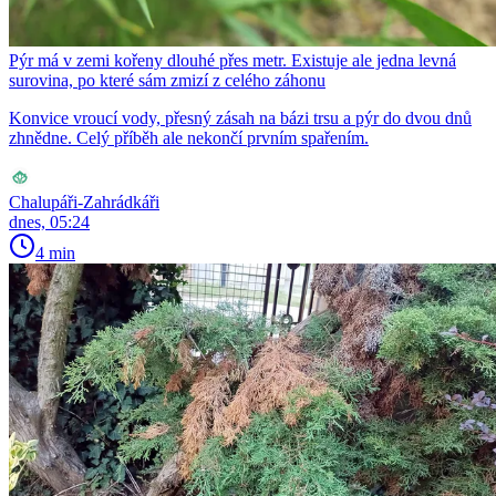
Pýr má v zemi kořeny dlouhé přes metr. Existuje ale jedna levná
surovina, po které sám zmizí z celého záhonu
Konvice vroucí vody, přesný zásah na bázi trsu a pýr do dvou dnů
zhnědne. Celý příběh ale nekončí prvním spařením.
Chalupáři-Zahrádkáři
dnes, 05:24
4 min