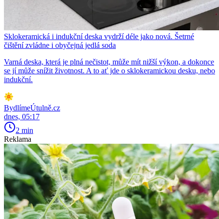
Sklokeramická i indukční deska vydrží déle jako nová. Šetrné
čištění zvládne i obyčejná jedlá soda
Varná deska, která je plná nečistot, může mít nižší výkon, a dokonce
se jí může snížit životnost. A to ať jde o sklokeramickou desku, nebo
indukční.
BydlímeÚtulně.cz
dnes, 05:17
2 min
Reklama