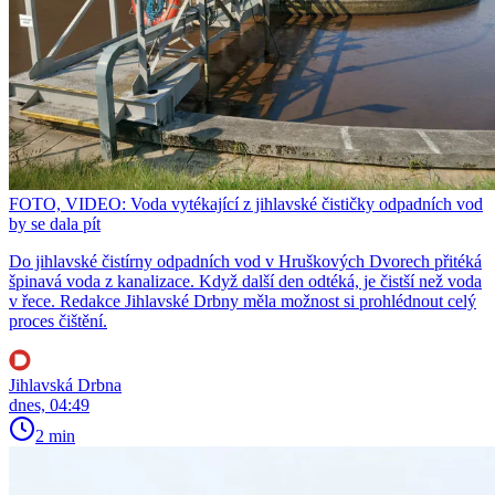
FOTO, VIDEO: Voda vytékající z jihlavské čističky odpadních vod
by se dala pít
Do jihlavské čistírny odpadních vod v Hruškových Dvorech přitéká
špinavá voda z kanalizace. Když další den odtéká, je čistší než voda
v řece. Redakce Jihlavské Drbny měla možnost si prohlédnout celý
proces čištění.
Jihlavská Drbna
dnes, 04:49
2 min