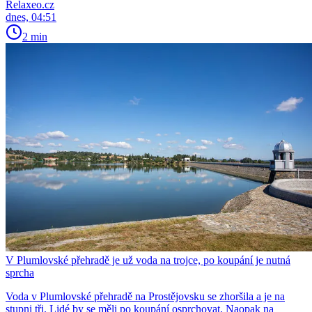
Relaxeo.cz
dnes, 04:51
2 min
V Plumlovské přehradě je už voda na trojce, po koupání je nutná
sprcha
Voda v Plumlovské přehradě na Prostějovsku se zhoršila a je na
stupni tři. Lidé by se měli po koupání osprchovat. Naopak na