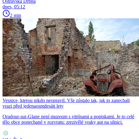
Ostravská Drbna
dnes, 05:12
2 min
Vesnice, kterou nikdo neopravil. Vše zůstalo tak, jak to zanechali
vrazi před jedenaosmdesáti lety
Oradour-sur-Glane není muzeum s vitrínami a popiskami. Je to celé
tělo obce ponechané v rozvratu: zrezivělé vraky aut na silnici.