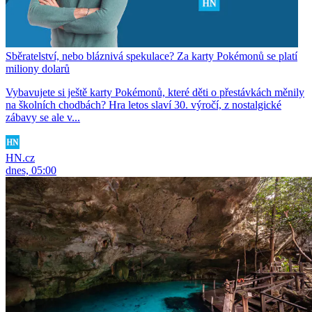
Sběratelství, nebo bláznivá spekulace? Za karty Pokémonů se platí
miliony dolarů
Vybavujete si ještě karty Pokémonů, které děti o přestávkách měnily
na školních chodbách? Hra letos slaví 30. výročí, z nostalgické
zábavy se ale v...
HN.cz
dnes, 05:00