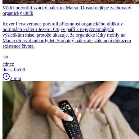
Vědci potvrdili vzácný nález na Marsu. Dosud nejlépe zachovaný
organický uhlík
Rover Perseverance potvrdil přítomnost organického uhlíku v
horninách kráteru Jezero. Objev patří k nejvýznamnějším
výsledkům mise, protože ukazuje, že organické látky mohly na
Marsu přetrvat miliardy let. Samotný nález ale stále není důkazem
existence života.
cdr.cz
dnes, 05:00
2 min