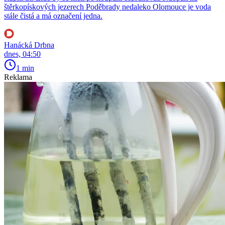
štěrkopískových jezerech Poděbrady nedaleko Olomouce je voda
stále čistá a má označení jedna.
Hanácká Drbna
dnes, 04:50
1 min
Reklama