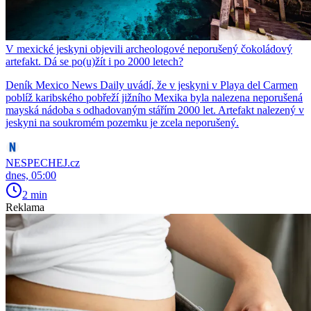
V mexické jeskyni objevili archeologové neporušený čokoládový
artefakt. Dá se po(u)žít i po 2000 letech?
Deník Mexico News Daily uvádí, že v jeskyni v Playa del Carmen
poblíž karibského pobřeží jižního Mexika byla nalezena neporušená
mayská nádoba s odhadovaným stářím 2000 let. Artefakt nalezený v
jeskyni na soukromém pozemku je zcela neporušený.
NESPECHEJ.cz
dnes, 05:00
2 min
Reklama