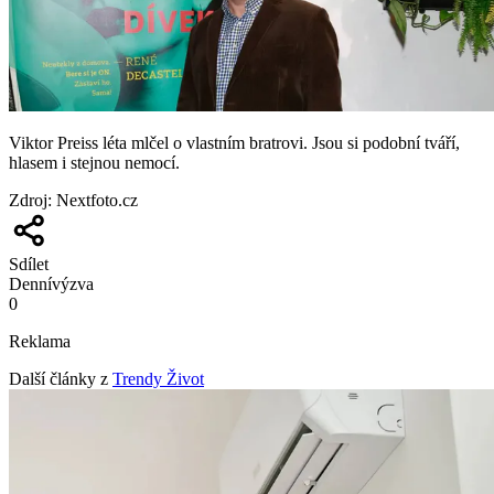
Viktor Preiss léta mlčel o vlastním bratrovi. Jsou si podobní tváří,
hlasem i stejnou nemocí.
Zdroj
:
Nextfoto.cz
Sdílet
Denní
výzva
0
Reklama
Další články z
Trendy Život