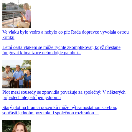
Ve vlaku bylo vedro a nebylo co pít: Rada dopravce vyvolala ostrou
kritiku
Letní cesta vlakem se může rychle zkomplikovat, když přestane
fungovat klimatizace nebo dojde palubní...
Plot mezi sousedy se zpravidla považuje za společný: V některých
případech ale patří jen jednomu
Starý plot na hranici pozemků může být samostatnou stavbou,
součástí jednoho pozemku i společnou rozhradou....