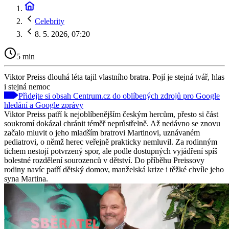
Celebrity
8. 5. 2026, 07:20
5 min
Viktor Preiss dlouhá léta tajil vlastního bratra. Pojí je stejná tvář, hlas
i stejná nemoc
Přidejte si obsah Centrum.cz do oblíbených zdrojů pro Google
hledání a Google zprávy
Viktor Preiss patří k nejoblíbenějším českým hercům, přesto si část
soukromí dokázal chránit téměř neprůstřelně. Až nedávno se znovu
začalo mluvit o jeho mladším bratrovi Martinovi, uznávaném
pediatrovi, o němž herec veřejně prakticky nemluvil. Za rodinným
tichem nestojí potvrzený spor, ale podle dostupných vyjádření spíš
bolestné rozdělení sourozenců v dětství. Do příběhu Preissovy
rodiny navíc patří dětský domov, manželská krize i těžké chvíle jeho
syna Martina.