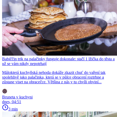
Babiččin trik na palačinky funguje dokonale: stačí 1 lžička do těsta a
už se vám nikdy nepotrhají
Málokterá kuchyňská nehoda dokáže zkazit chuť do vaření tak
spolehlivě jako palačinka, která se v půlce obracení roztrhne a
zůstane viset na obracečce. Většina z nás v tu chvíli obviní...
Bruneta v kuchyni
dnes, 04:51
3 min