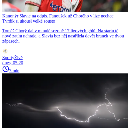
Kanonýr Slavie na odpis. Fanoušek už Chorého v lize nechce,
Tvrdík si ukousl velké sousto
Tomáš Chorý dal v minulé sezoně 17 ligových gólů. Na startu té
nové zatím nehraje, a Slavia bez něj nastřílela devět branek ve dvou
zápasech.
SportyŽivě
dnes, 05:20
3 min