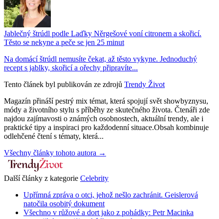
Jablečný štrúdl podle Laďky Něrgešové voní citronem a skořicí.
Těsto se nekyne a peče se jen 25 minut
Na domácí štrúdl nemusíte čekat, až těsto vykyne. Jednoduchý
recept s jablky, skořicí a ořechy připravíte...
Tento článek byl publikován ze zdrojů
Trendy Život
Magazín přináší pestrý mix témat, která spojují svět showbyznysu,
módy a životního stylu s příběhy ze skutečného života. Čtenáři zde
najdou zajímavosti o známých osobnostech, aktuální trendy, ale i
praktické tipy a inspiraci pro každodenní situace.Obsah kombinuje
odlehčené čtení s tématy, která...
Všechny články tohoto autora →
Další články z kategorie
Celebrity
Upřímná zpráva o otci, jehož nešlo zachránit. Geislerová
natočila osobitý dokument
Všechno v růžové a dort jako z pohádky: Petr Macinka