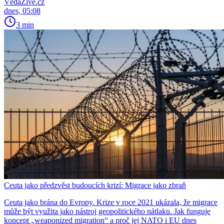
VědaŽivě.cz
dnes, 05:08
3 min
Ceuta jako předzvěst budoucích krizí: Migrace jako zbraň
Ceuta jako brána do Evropy. Krize v roce 2021 ukázala, že migrace
může být využita jako nástroj geopolitického nátlaku. Jak funguje
koncept „weaponized migration“ a proč jej NATO i EU dnes