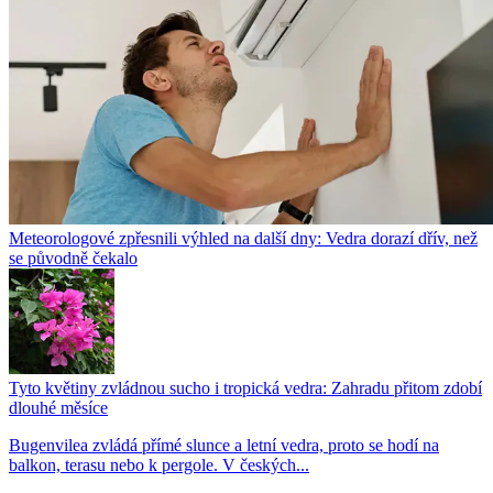
Meteorologové zpřesnili výhled na další dny: Vedra dorazí dřív, než
se původně čekalo
Tyto květiny zvládnou sucho i tropická vedra: Zahradu přitom zdobí
dlouhé měsíce
Bugenvilea zvládá přímé slunce a letní vedra, proto se hodí na
balkon, terasu nebo k pergole. V českých...