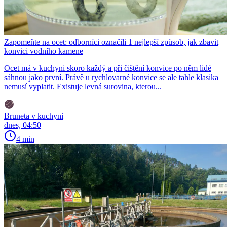
Zapomeňte na ocet: odborníci označili 1 nejlepší způsob, jak zbavit
konvici vodního kamene
Ocet má v kuchyni skoro každý a při čištění konvice po něm lidé
sáhnou jako první. Právě u rychlovarné konvice se ale tahle klasika
nemusí vyplatit. Existuje levná surovina, kterou...
Bruneta v kuchyni
dnes, 04:50
4 min