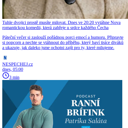
Tuhle dvojici prostě musíte milovat. Dnes ve 20:20 vytáhne Nova
romantickou komedii, která zahřeje u srdce každého Čecha
Páteční večer si zaslouží pořádnou porci emocí a humoru. Připravte
si popcorn a nechte se vtáhnout do příběhu, který baví tisíce diváků
a ukazuje, jak daleko jsme ochotni zajít pro ty, které milujeme.
NESPECHEJ.cz
dnes, 05:00
3 min