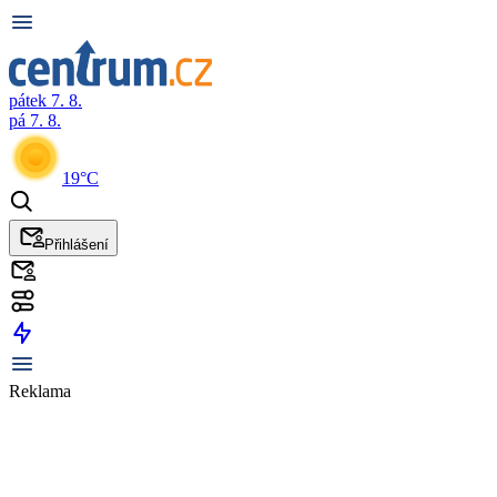
pátek 7. 8.
pá 7. 8.
19°C
Přihlášení
Reklama