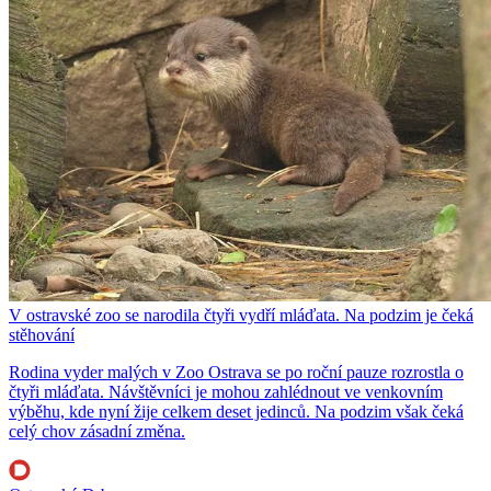
V ostravské zoo se narodila čtyři vydří mláďata. Na podzim je čeká
stěhování
Rodina vyder malých v Zoo Ostrava se po roční pauze rozrostla o
čtyři mláďata. Návštěvníci je mohou zahlédnout ve venkovním
výběhu, kde nyní žije celkem deset jedinců. Na podzim však čeká
celý chov zásadní změna.