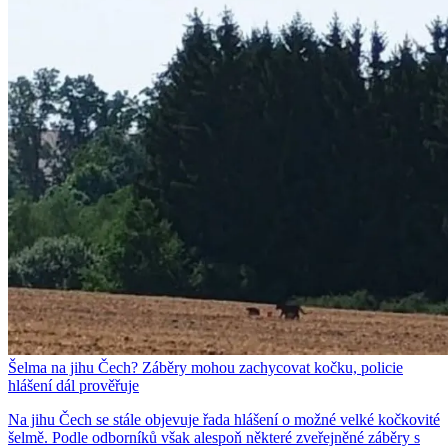
Šelma na jihu Čech? Záběry mohou zachycovat kočku, policie
hlášení dál prověřuje
Na jihu Čech se stále objevuje řada hlášení o možné velké kočkovité
šelmě. Podle odborníků však alespoň některé zveřejněné záběry s