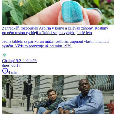
Zahrádkáři rozpouštějí Aspirin v konvi a zalévají záhony. Rostliny
po něm rostou rychleji a škůdci se jim vyhýbají celé léto
Jedna tableta za pár korun může rostlinám zapnout vlastní imunitní
systém. Věda to potvrzuje už od roku 1979.
Chalupáři-Zahrádkáři
dnes, 05:17
4 min