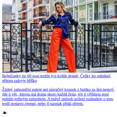
Belgičanky po 60 nosí tenhle typ košile denně, Češky ho odmítají,
přitom zakryje bříško
Žádný zahraniční patent ani zázračný kousek z butiku za tím nestojí.
Jde o věc, kterou má doma skoro každá žena, jen ji většinou nosí
jedním jediným způsobem. A právě způsob nošení rozhoduje o tom,
jestli postavu zjemní, nebo jí naopak přidá objem.