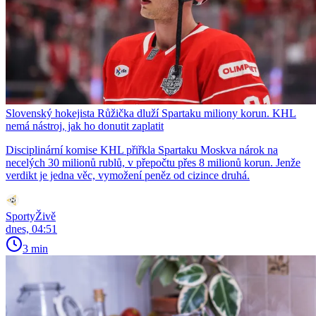
Slovenský hokejista Růžička dluží Spartaku miliony korun. KHL
nemá nástroj, jak ho donutit zaplatit
Disciplinární komise KHL přiřkla Spartaku Moskva nárok na
necelých 30 milionů rublů, v přepočtu přes 8 milionů korun. Jenže
verdikt je jedna věc, vymožení peněz od cizince druhá.
SportyŽivě
dnes, 04:51
3 min