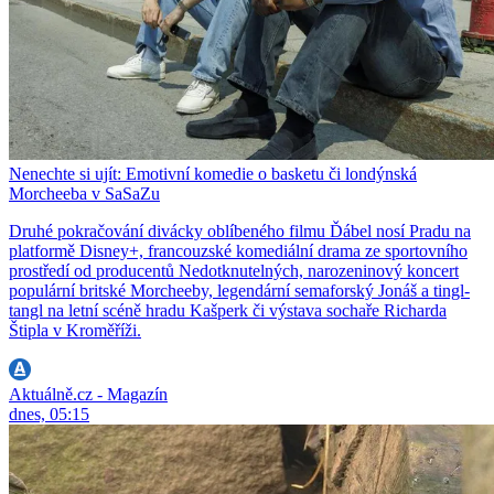
Nenechte si ujít: Emotivní komedie o basketu či londýnská
Morcheeba v SaSaZu
Druhé pokračování divácky oblíbeného filmu Ďábel nosí Pradu na
platformě Disney+, francouzské komediální drama ze sportovního
prostředí od producentů Nedotknutelných, narozeninový koncert
populární britské Morcheeby, legendární semaforský Jonáš a tingl-
tangl na letní scéně hradu Kašperk či výstava sochaře Richarda
Štipla v Kroměříži.
Aktuálně.cz - Magazín
dnes, 05:15