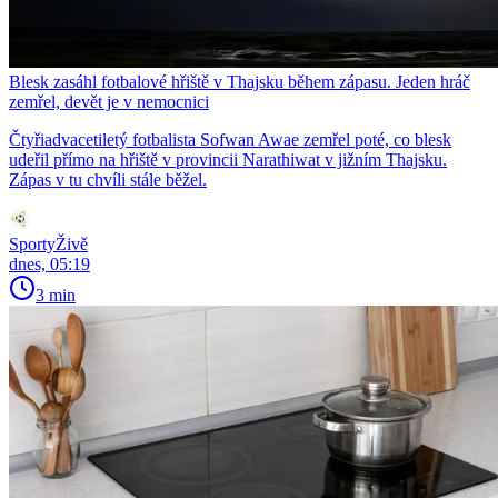
Blesk zasáhl fotbalové hřiště v Thajsku během zápasu. Jeden hráč
zemřel, devět je v nemocnici
Čtyřiadvacetiletý fotbalista Sofwan Awae zemřel poté, co blesk
udeřil přímo na hřiště v provincii Narathiwat v jižním Thajsku.
Zápas v tu chvíli stále běžel.
SportyŽivě
dnes, 05:19
3 min