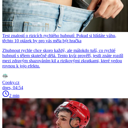
Test znalostí o rizicích rychlého hubnutí: Pokud si hlídáte váhu,
těchto 10 otázek by pro vás měla být hračka
Zhubnout rychle chce skoro každý, ale málokdo tuší, co rychlé
hubnutí s tělem skutečně dělá. Tento kvíz prověří, jestli znáte rozdíl
mezi zdravým shazováním kil a rizikovými zkratkami, které vedou
rovnou k jojo efektu.
Cooky.cz
dnes, 04:54
2 min