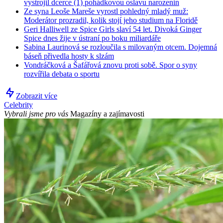
vystrojil dcerce (1) pohádkovou oslavu narozenin
Ze syna Leoše Mareše vyrostl pohledný mladý muž:
Moderátor prozradil, kolik stojí jeho studium na Floridě
Geri Halliwell ze Spice Girls slaví 54 let. Divoká Ginger
Spice dnes žije v ústraní po boku miliardáře
Sabina Laurinová se rozloučila s milovaným otcem. Dojemná
báseň přivedla hosty k slzám
Vondráčková a Šafářová znovu proti sobě. Spor o syny
rozvířila debata o sportu
Zobrazit více
Celebrity
Vybrali jsme pro vás
Magazíny a zajímavosti