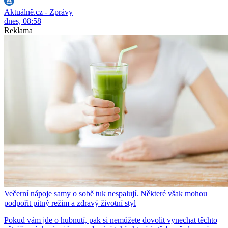
Aktuálně.cz - Zprávy
dnes, 08:58
Reklama
Večerní nápoje samy o sobě tuk nespalují. Některé však mohou
podpořit pitný režim a zdravý životní styl
Pokud vám jde o hubnutí, pak si nemůžete dovolit vynechat těchto