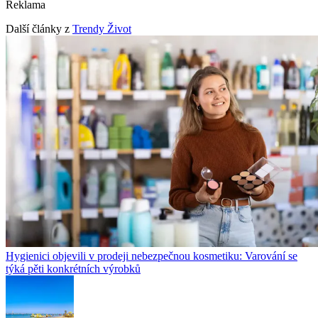
Reklama
Další články z
Trendy Život
Hygienici objevili v prodeji nebezpečnou kosmetiku: Varování se
týká pěti konkrétních výrobků