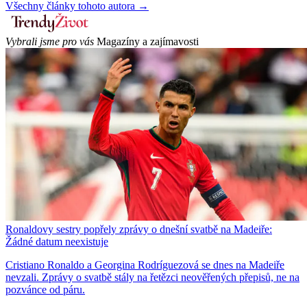
Všechny články tohoto autora →
Vybrali jsme pro vás
Magazíny a zajímavosti
Ronaldovy sestry popřely zprávy o dnešní svatbě na Madeiře:
Žádné datum neexistuje
Cristiano Ronaldo a Georgina Rodríguezová se dnes na Madeiře
nevzali. Zprávy o svatbě stály na řetězci neověřených přepisů, ne na
pozvánce od páru.