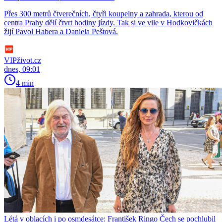
Přes 300 metrů čtverečních, čtyři koupelny a zahrada, kterou od
centra Prahy dělí čtvrt hodiny jízdy. Tak si ve vile v Hodkovičkách
žijí Pavol Habera a Daniela Peštová.
VIPživot.cz
dnes, 09:01
4 min
Létá v oblacích i po osmdesátce: František Ringo Čech se pochlubil