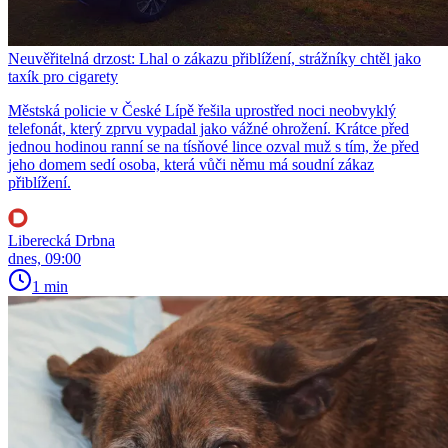
Neuvěřitelná drzost: Lhal o zákazu přiblížení, strážníky chtěl jako
taxík pro cigarety
Městská policie v České Lípě řešila uprostřed noci neobvyklý
telefonát, který zprvu vypadal jako vážné ohrožení. Krátce před
jednou hodinou ranní se na tísňové lince ozval muž s tím, že před
jeho domem sedí osoba, která vůči němu má soudní zákaz
přiblížení.
Liberecká Drbna
dnes, 09:00
1 min