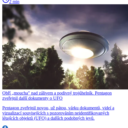
2 min
Obří „moucha" nad zálivem a podivný trojúhelník. Pentagon
zveřejnil další dokumenty o UFO
Pentagon zveřejnil novou, už pátou, várku dokumentů, videí a
vizualizací souvisejících s pozorováním neidentifikovaných
létajících objektů (UFO) a dalších podobných jevů.