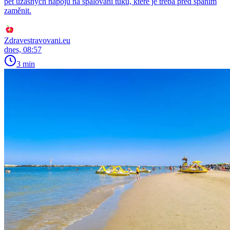
pět úžasných nápojů na spalování tuků, které je třeba před spaním
zaměnit.
Zdravestravovani.eu
dnes, 08:57
3 min