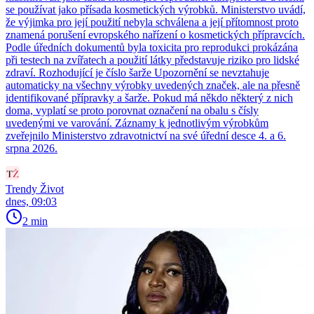
se používat jako přísada kosmetických výrobků. Ministerstvo uvádí,
že výjimka pro její použití nebyla schválena a její přítomnost proto
znamená porušení evropského nařízení o kosmetických přípravcích.
Podle úředních dokumentů byla toxicita pro reprodukci prokázána
při testech na zvířatech a použití látky představuje riziko pro lidské
zdraví. Rozhodující je číslo šarže Upozornění se nevztahuje
automaticky na všechny výrobky uvedených značek, ale na přesně
identifikované přípravky a šarže. Pokud má někdo některý z nich
doma, vyplatí se proto porovnat označení na obalu s čísly
uvedenými ve varování. Záznamy k jednotlivým výrobkům
zveřejnilo Ministerstvo zdravotnictví na své úřední desce 4. a 6.
srpna 2026.
Trendy Život
dnes, 09:03
2 min