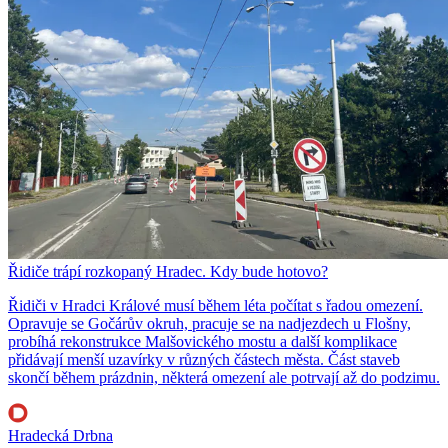
Řidiče trápí rozkopaný Hradec. Kdy bude hotovo?
Řidiči v Hradci Králové musí během léta počítat s řadou omezení.
Opravuje se Gočárův okruh, pracuje se na nadjezdech u Flošny,
probíhá rekonstrukce Malšovického mostu a další komplikace
přidávají menší uzavírky v různých částech města. Část staveb
skončí během prázdnin, některá omezení ale potrvají až do podzimu.
Hradecká Drbna