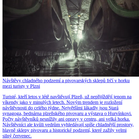
Návštěvy chladného podzemí a pivovarských sklepů frčí v horku
mezi turisty v Plzni
Turisté, kteří letos v létě navštěvují Plzeň, už nepřijíždějí jenom na
víkendy jako v minulých letech. Novým trendem je rozložení
návštěvnosti do celého týdne. Největšími lákadly jsou Stará
synagoga, bednárna plzeňského pivovaru a výstava o Hurvínkovi.
Počty návštěvníků nesnížily ani opravy v centru, ani velká horka.
Návštěvníci ale kvůli vedrům vyhledávají spíše chladnější prostory,
hlavně sklepy pivovaru a historické podzemí, které zažily velmi
silný červenec.