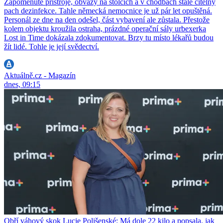
Zapomenuté přístroje, obvazy na stolcích a v chodbách stále citelný
pach dezinfekce. Tahle německá nemocnice je už pár let opuštěná.
Personál ze dne na den odešel, část vybavení ale zůstala. Přestože
kolem objektu kroužila ostraha, prázdné operační sály urbexerka
Lost in Time dokázala zdokumentovat. Brzy tu místo lékařů budou
žít lidé. Tohle je její svědectví.
Aktuálně.cz - Magazín
dnes, 09:15
Obří váhový skok Lucie Polišenské: Má dole 22 kilo a popsala, jak