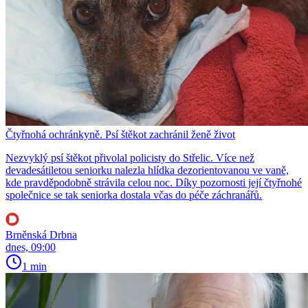
Čtyřnohá ochránkyně. Psí štěkot zachránil ženě život
Nezvyklý psí štěkot přivolal policisty do Střelic. Více než
devadesátiletou seniorku nalezla hlídka dezorientovanou ve vaně,
kde pravděpodobně strávila celou noc. Díky pozornosti její čtyřnohé
společnice se tak seniorka dostala včas do péče záchranářů.
Brněnská Drbna
dnes, 09:00
1 min