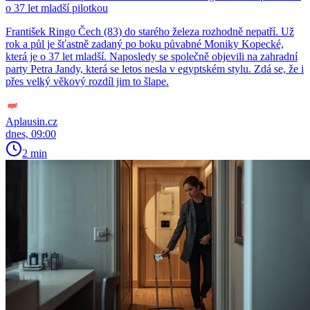
o 37 let mladší pilotkou
František Ringo Čech (83) do starého železa rozhodně nepatří. Už
rok a půl je šťastně zadaný po boku půvabné Moniky Kopecké,
která je o 37 let mladší. Naposledy se společně objevili na zahradní
party Petra Jandy, která se letos nesla v egyptském stylu. Zdá se, že i
přes velký věkový rozdíl jim to šlape.
Aplausin.cz
dnes, 09:00
2 min