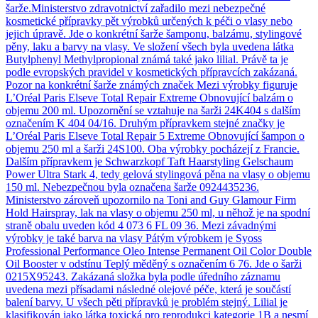
šarže.Ministerstvo zdravotnictví zařadilo mezi nebezpečné
kosmetické přípravky pět výrobků určených k péči o vlasy nebo
jejich úpravě. Jde o konkrétní šarže šamponu, balzámu, stylingové
pěny, laku a barvy na vlasy. Ve složení všech byla uvedena látka
Butylphenyl Methylpropional známá také jako lilial. Právě ta je
podle evropských pravidel v kosmetických přípravcích zakázaná.
Pozor na konkrétní šarže známých značek Mezi výrobky figuruje
L’Oréal Paris Elseve Total Repair Extreme Obnovující balzám o
objemu 200 ml. Upozornění se vztahuje na šarži 24K404 s dalším
označením K 404 04/16. Druhým přípravkem stejné značky je
L’Oréal Paris Elseve Total Repair 5 Extreme Obnovující šampon o
objemu 250 ml a šarži 24S100. Oba výrobky pocházejí z Francie.
Dalším přípravkem je Schwarzkopf Taft Haarstyling Gelschaum
Power Ultra Stark 4, tedy gelová stylingová pěna na vlasy o objemu
150 ml. Nebezpečnou byla označena šarže 0924435236.
Ministerstvo zároveň upozornilo na Toni and Guy Glamour Firm
Hold Hairspray, lak na vlasy o objemu 250 ml, u něhož je na spodní
straně obalu uveden kód 4 073 6 FL 09 36. Mezi závadnými
výrobky je také barva na vlasy Pátým výrobkem je Syoss
Professional Performance Oleo Intense Permanent Oil Color Double
Oil Booster v odstínu Teplý měděný s označením 6 76. Jde o šarži
0215X95243. Zakázaná složka byla podle úředního záznamu
uvedena mezi přísadami následné olejové péče, která je součástí
balení barvy. U všech pěti přípravků je problém stejný. Lilial je
klasifikován jako látka toxická pro reprodukci kategorie 1B a nesmí