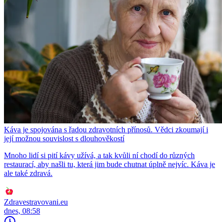
Káva je spojována s řadou zdravotních přínosů. Vědci zkoumají i
její možnou souvislost s dlouhověkostí
Mnoho lidí si pití kávy užívá, a tak kvůli ní chodí do různých
restaurací, aby našli tu, která jim bude chutnat úplně nejvíc. Káva je
ale také zdravá.
Zdravestravovani.eu
dnes, 08:58