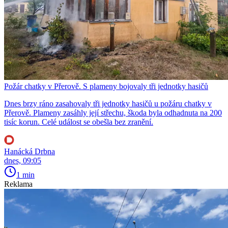
Požár chatky v Přerově. S plameny bojovaly tři jednotky hasičů
Dnes brzy ráno zasahovaly tři jednotky hasičů u požáru chatky v
Přerově. Plameny zasáhly její střechu, škoda byla odhadnuta na 200
tisíc korun. Celé událost se obešla bez zranění.
Hanácká Drbna
dnes, 09:05
1 min
Reklama