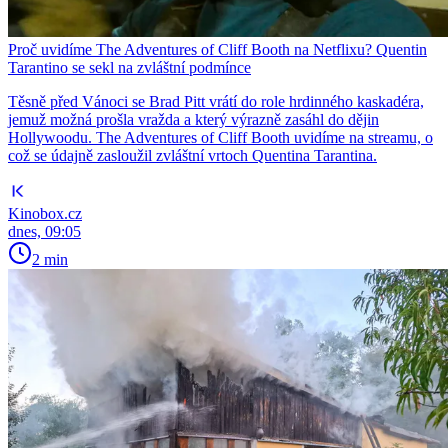
Proč uvidíme The Adventures of Cliff Booth na Netflixu? Quentin
Tarantino se sekl na zvláštní podmínce
Těsně před Vánoci se Brad Pitt vrátí do role hrdinného kaskadéra,
jemuž možná prošla vražda a který výrazně zasáhl do dějin
Hollywoodu. The Adventures of Cliff Booth uvidíme na streamu, o
což se údajně zasloužil zvláštní vrtoch Quentina Tarantina.
Kinobox.cz
dnes, 09:05
2 min