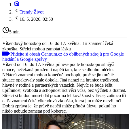
Trendy Život
16. 5. 2026, 02:50
5 min
Víkendový horoskop od 16. do 17. května: Tři znamení čeká
zkouška, Střelci mohou zamotat lásku
Přidejte si obsah Centrum.cz do oblíbených zdrojů pro Google
hledání a Google zprávy
Víkend od 16. do 17. května přinese podle horoskopu silnější
emoce, nečekaná prozření i napětí tam, kde se dlouho mlčelo.
Některá znamení mohou konečně pochopit, proč se jim určité
situace opakovaly stále dokola. Jiná narazí na hranice trpělivosti,
hlavně v rodině a partnerských vztazích. Nejvíc se bude řešit
upřímnost, svoboda a schopnost říct věci včas, bez výčitek a dramat.
Střelci si budou muset dát pozor na lehkovážnost v lásce, zatímco tři
další znamení čeká víkendová zkouška, která jim může otevřít oči.
Dobrá zpráva je, že právě napětí může přinést úlevu, pokud ho
nikdo nebude zametat pod koberec.