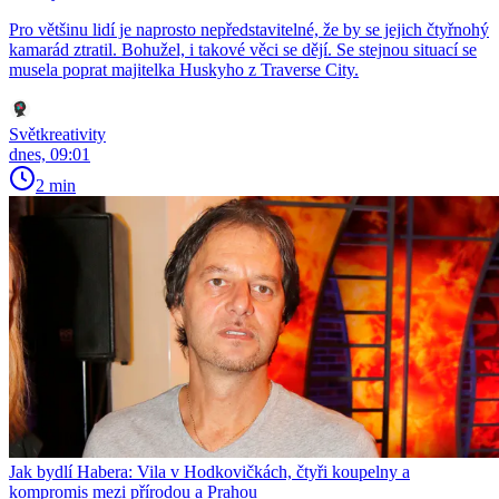
Pro většinu lidí je naprosto nepředstavitelné, že by se jejich čtyřnohý
kamarád ztratil. Bohužel, i takové věci se dějí. Se stejnou situací se
musela poprat majitelka Huskyho z Traverse City.
Světkreativity
dnes, 09:01
2 min
Jak bydlí Habera: Vila v Hodkovičkách, čtyři koupelny a
kompromis mezi přírodou a Prahou