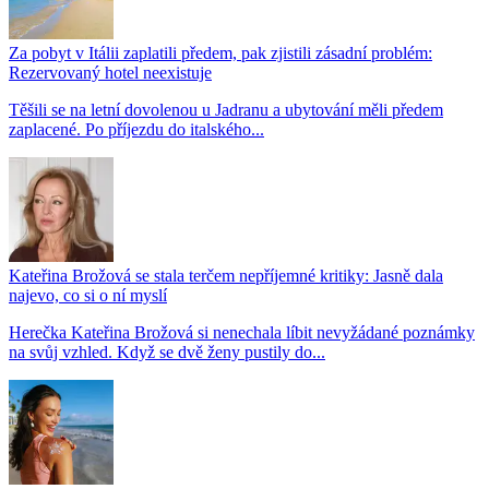
Za pobyt v Itálii zaplatili předem, pak zjistili zásadní problém:
Rezervovaný hotel neexistuje
Těšili se na letní dovolenou u Jadranu a ubytování měli předem
zaplacené. Po příjezdu do italského...
Kateřina Brožová se stala terčem nepříjemné kritiky: Jasně dala
najevo, co si o ní myslí
Herečka Kateřina Brožová si nenechala líbit nevyžádané poznámky
na svůj vzhled. Když se dvě ženy pustily do...