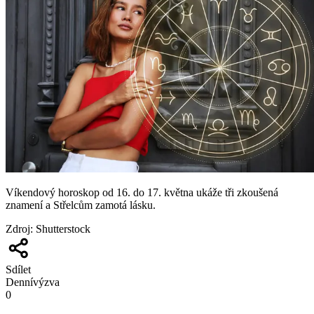
Víkendový horoskop od 16. do 17. května ukáže tři zkoušená
znamení a Střelcům zamotá lásku.
Zdroj
:
Shutterstock
Sdílet
Denní
výzva
0