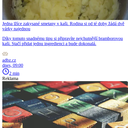
Jedna lžíce zakysané smetany v kaši. Rodina si od té doby žádá dvě
várky najednou
Díky tomuto snadnému tipu si připravíte nejchutnější bramborovou
kaši. Stačí přidat jednu ingredienci a bude dokonalá.
adbz.cz
dnes, 09:00
2 min
Reklama