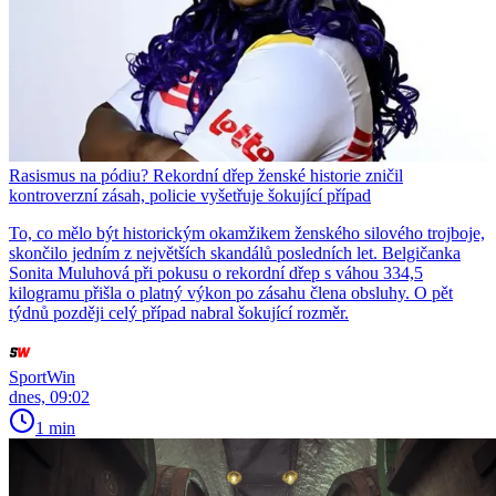
Rasismus na pódiu? Rekordní dřep ženské historie zničil
kontroverzní zásah, policie vyšetřuje šokující případ
To, co mělo být historickým okamžikem ženského silového trojboje,
skončilo jedním z největších skandálů posledních let. Belgičanka
Sonita Muluhová při pokusu o rekordní dřep s váhou 334,5
kilogramu přišla o platný výkon po zásahu člena obsluhy. O pět
týdnů později celý případ nabral šokující rozměr.
SportWin
dnes, 09:02
1 min