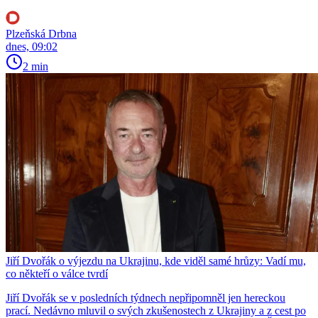
Plzeňská Drbna
dnes, 09:02
2 min
Jiří Dvořák o výjezdu na Ukrajinu, kde viděl samé hrůzy: Vadí mu,
co někteří o válce tvrdí
Jiří Dvořák se v posledních týdnech nepřipomněl jen hereckou
prací. Nedávno mluvil o svých zkušenostech z Ukrajiny a z cest po