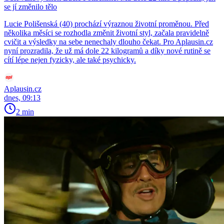
se jí změnilo tělo
Lucie Polišenská (40) prochází výraznou životní proměnou. Před
několika měsíci se rozhodla změnit životní styl, začala pravidelně
cvičit a výsledky na sebe nenechaly dlouho čekat. Pro Aplausin.cz
nyní prozradila, že už má dole 22 kilogramů a díky nové rutině se
cítí lépe nejen fyzicky, ale také psychicky.
Aplausin.cz
dnes, 09:13
2 min