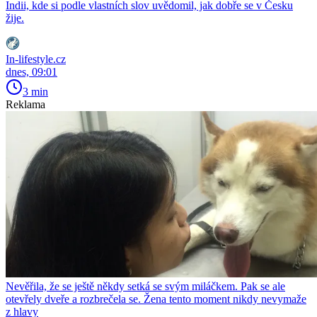
Indii, kde si podle vlastních slov uvědomil, jak dobře se v Česku
žije.
In-lifestyle.cz
dnes, 09:01
3 min
Reklama
Nevěřila, že se ještě někdy setká se svým miláčkem. Pak se ale
otevřely dveře a rozbrečela se. Žena tento moment nikdy nevymaže
z hlavy