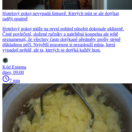
Hotelový pokoj nevypadá špinavě. Kterých míst se ale dotýkat
raději opatrně
Hotelový pokoj může na první pohled působit dokonale uklizeně.
Čisté povlečení, složené ručníky a naleštěná koupelna ale ještě
neznamenají, že všechny často dotýkané předměty prošly stejně
důkladnou péčí. Největší pozornost si nezaslouží místa, která
vypadají nejhůř, ale ta, kterých se dotýká každý host.
Kód Enigma
dnes, 09:00
7 min