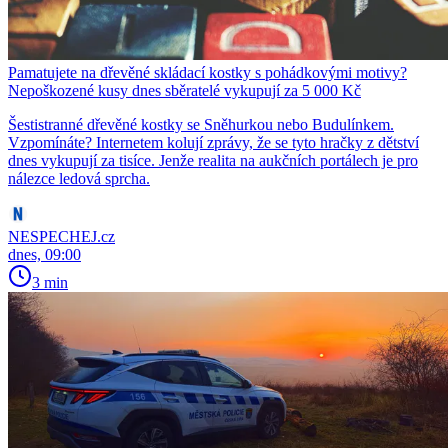
Pamatujete na dřevěné skládací kostky s pohádkovými motivy?
Nepoškozené kusy dnes sběratelé vykupují za 5 000 Kč
Šestistranné dřevěné kostky se Sněhurkou nebo Budulínkem.
Vzpomínáte? Internetem kolují zprávy, že se tyto hračky z dětství
dnes vykupují za tisíce. Jenže realita na aukčních portálech je pro
nálezce ledová sprcha.
NESPECHEJ.cz
dnes, 09:00
3 min