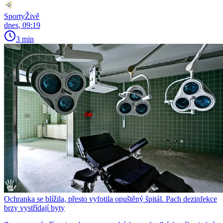
SportyŽivě
dnes, 09:19
3 min
Ochranka se blížila, přesto vyfotila opuštěný špitál. Pach dezinfekce
brzy vystřídají byty