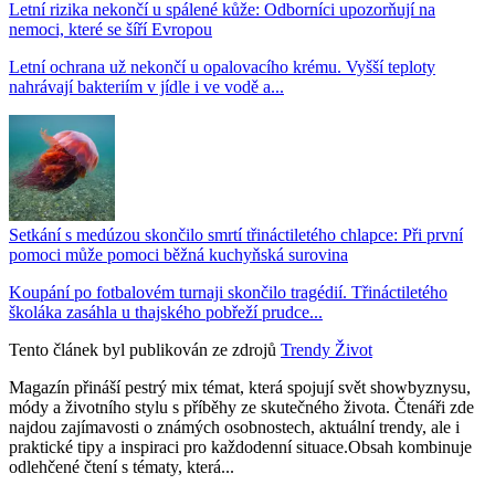
Letní rizika nekončí u spálené kůže: Odborníci upozorňují na
nemoci, které se šíří Evropou
Letní ochrana už nekončí u opalovacího krému. Vyšší teploty
nahrávají bakteriím v jídle i ve vodě a...
Setkání s medúzou skončilo smrtí třináctiletého chlapce: Při první
pomoci může pomoci běžná kuchyňská surovina
Koupání po fotbalovém turnaji skončilo tragédií. Třináctiletého
školáka zasáhla u thajského pobřeží prudce...
Tento článek byl publikován ze zdrojů
Trendy Život
Magazín přináší pestrý mix témat, která spojují svět showbyznysu,
módy a životního stylu s příběhy ze skutečného života. Čtenáři zde
najdou zajímavosti o známých osobnostech, aktuální trendy, ale i
praktické tipy a inspiraci pro každodenní situace.Obsah kombinuje
odlehčené čtení s tématy, která...