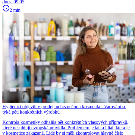
dnes, 09:05
2 min
Hygienici objevili v prodeji nebezpečnou kosmetiku: Varování se
týká pěti konkrétních výrobků
Kontrola kosmetiky odhalila pět konkrétních vlasových přípravků,
které nesplňují evropská pravidla. Problémem je látka lilial, která je
v kosmetice zakázaná. Lidé by si měli zkontrolovat hlavně číslo