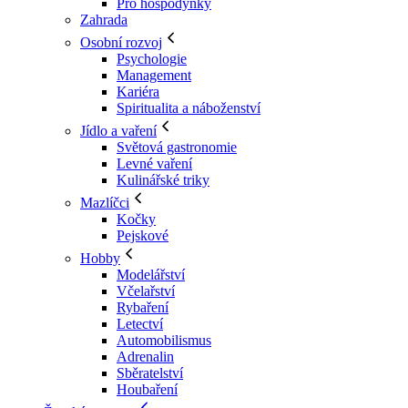
Pro hospodyňky
Zahrada
Osobní rozvoj
Psychologie
Management
Kariéra
Spiritualita a náboženství
Jídlo a vaření
Světová gastronomie
Levné vaření
Kulinářské triky
Mazlíčci
Kočky
Pejskové
Hobby
Modelářství
Včelařství
Rybaření
Letectví
Automobilismus
Adrenalin
Sběratelství
Houbaření