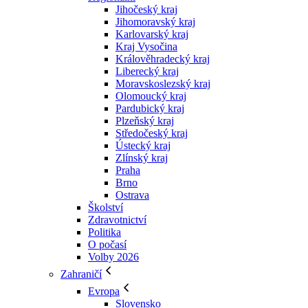
Jihočeský kraj
Jihomoravský kraj
Karlovarský kraj
Kraj Vysočina
Králověhradecký kraj
Liberecký kraj
Moravskoslezský kraj
Olomoucký kraj
Pardubický kraj
Plzeňský kraj
Středočeský kraj
Ústecký kraj
Zlínský kraj
Praha
Brno
Ostrava
Školství
Zdravotnictví
Politika
O počasí
Volby 2026
Zahraničí
Evropa
Slovensko