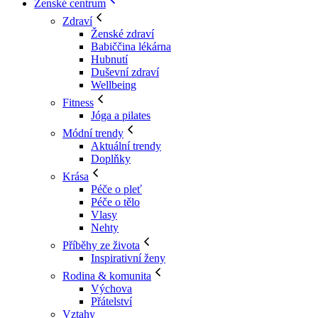
Ženské centrum
Zdraví
Ženské zdraví
Babiččina lékárna
Hubnutí
Duševní zdraví
Wellbeing
Fitness
Jóga a pilates
Módní trendy
Aktuální trendy
Doplňky
Krása
Péče o pleť
Péče o tělo
Vlasy
Nehty
Příběhy ze života
Inspirativní ženy
Rodina & komunita
Výchova
Přátelství
Vztahy