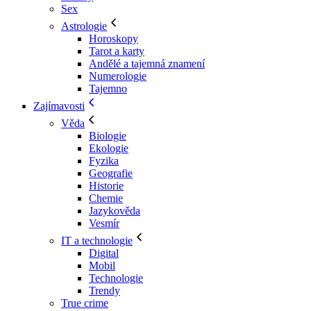
Sex
Astrologie
Horoskopy
Tarot a karty
Andělé a tajemná znamení
Numerologie
Tajemno
Zajímavosti
Věda
Biologie
Ekologie
Fyzika
Geografie
Historie
Chemie
Jazykověda
Vesmír
IT a technologie
Digital
Mobil
Technologie
Trendy
True crime