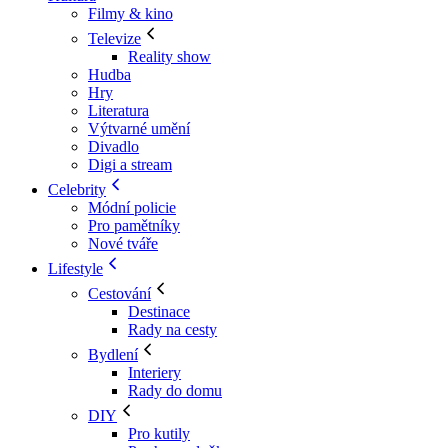
Filmy & kino
Televize
Reality show
Hudba
Hry
Literatura
Výtvarné umění
Divadlo
Digi a stream
Celebrity
Módní policie
Pro pamětníky
Nové tváře
Lifestyle
Cestování
Destinace
Rady na cesty
Bydlení
Interiery
Rady do domu
DIY
Pro kutily