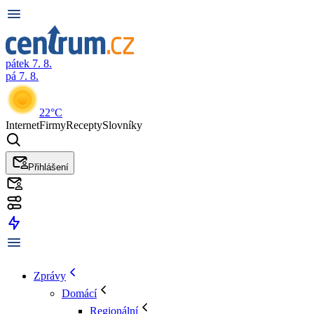
pátek 7. 8.
pá 7. 8.
22°C
Internet
Firmy
Recepty
Slovníky
Přihlášení
Zprávy
Domácí
Regionální