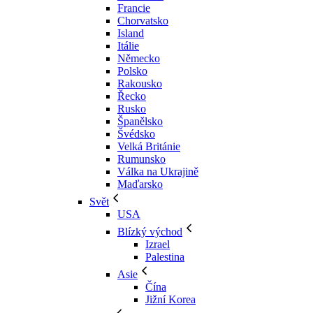
Francie
Chorvatsko
Island
Itálie
Německo
Polsko
Rakousko
Řecko
Rusko
Španělsko
Švédsko
Velká Británie
Rumunsko
Válka na Ukrajině
Maďarsko
Svět
USA
Blízký východ
Izrael
Palestina
Asie
Čína
Jižní Korea