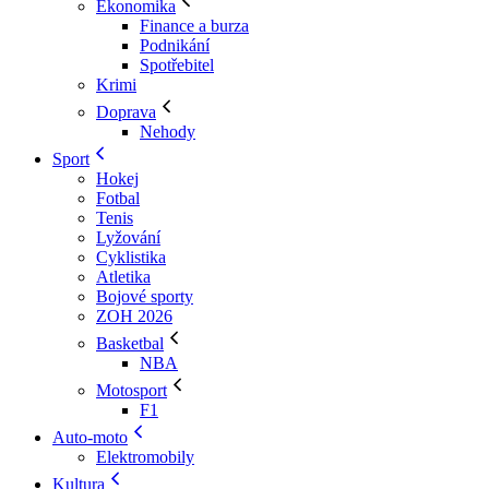
Ekonomika
Finance a burza
Podnikání
Spotřebitel
Krimi
Doprava
Nehody
Sport
Hokej
Fotbal
Tenis
Lyžování
Cyklistika
Atletika
Bojové sporty
ZOH 2026
Basketbal
NBA
Motosport
F1
Auto-moto
Elektromobily
Kultura