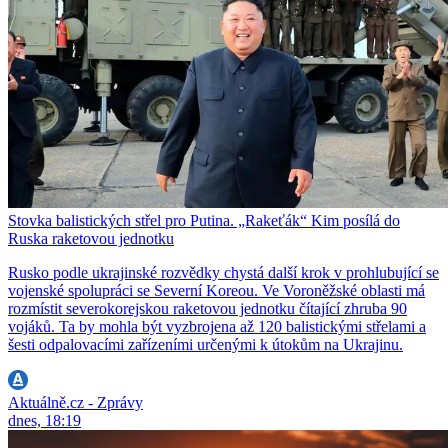
Stovka balistických střel pro Putina. „Rakeťák“ Kim posílá do
Ruska raketovou jednotku
Rusko podle ukrajinské rozvědky chystá další krok v prohlubující se
vojenské spolupráci se Severní Koreou. Ve Voroněžské oblasti má
rozmístit severokorejskou raketovou jednotku čítající zhruba 90
vojáků. Ta by mohla být vyzbrojena až 120 balistickými střelami a
šesti odpalovacími zařízeními určenými k útokům na Ukrajinu.
Aktuálně.cz - Zprávy
dnes, 18:19