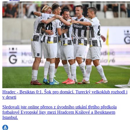
Hradec - Besiktas 0:1. Šok pro domácí. Turecký velkoklub rozhodl i
v deseti
Sledovali jste online přenos z úvodního utkání třetího předkola
fotbalové Evropské ligy mezi Hradcem Králové a Besiktasem
Istanbul.