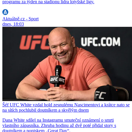
programu za týden na stadionu lídra lotyšské ligy.
Aktuálně.cz - Sport
dnes, 18:03
Šéf UFC White vzdal hold zesnulému Nascimentovi a krátce nato se
na sítích pochlubil doutníkem a skvělým dnem
Dana White sdílel na Instagramu smuteční oznámení o smrti
vlastního zápasníka. Zhruba hodinu až dvě poté přidal story s
doutníkem a popiskem „Great Day“.