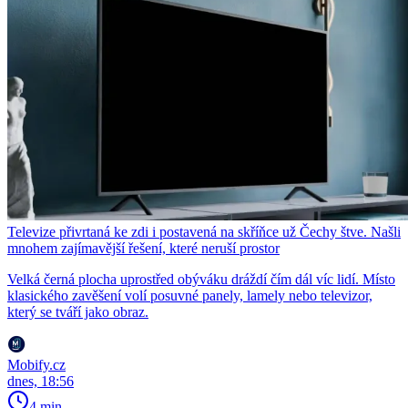
Televize přivrtaná ke zdi i postavená na skříňce už Čechy štve. Našli
mnohem zajímavější řešení, které neruší prostor
Velká černá plocha uprostřed obýváku dráždí čím dál víc lidí. Místo
klasického zavěšení volí posuvné panely, lamely nebo televizor,
který se tváří jako obraz.
Mobify.cz
dnes, 18:56
4 min