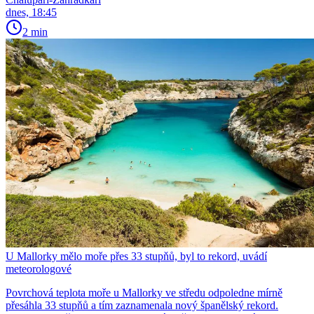
dnes, 18:45
2 min
U Mallorky mělo moře přes 33 stupňů, byl to rekord, uvádí
meteorologové
Povrchová teplota moře u Mallorky ve středu odpoledne mírně
přesáhla 33 stupňů a tím zaznamenala nový španělský rekord.