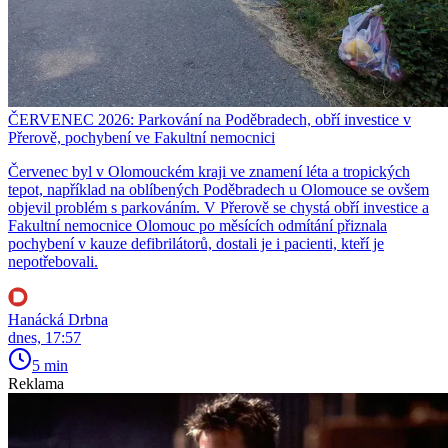
ČERVENEC 2026: Parkování na Poděbradech, obří investice v
Přerově, pochybení ve Fakultní nemocnici
Červenec byl v Olomouckém kraji ve znamení léta a tropických
tepot, například na oblíbených Poděbradech u Olomouce se ovšem
objevil problém s parkováním. V Přerově se chystá obří investice a
Fakultní nemocnice Olomouc po měsících odmítání přiznala
pochybení v kauze defibrilátorů, dostali je i pacienti, kteří je
nepotřebovali.
Hanácká Drbna
dnes, 17:57
5 min
Reklama