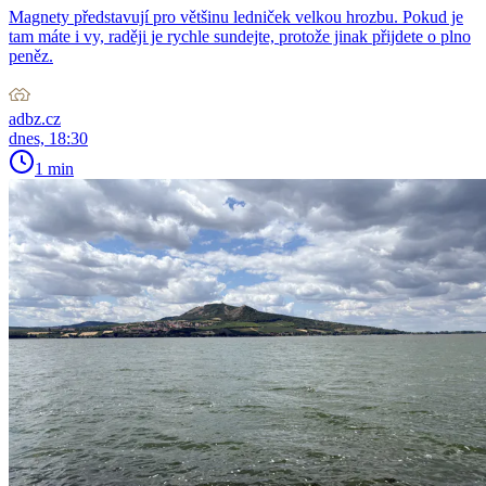
Magnety představují pro většinu ledniček velkou hrozbu. Pokud je
tam máte i vy, raději je rychle sundejte, protože jinak přijdete o plno
peněz.
adbz.cz
dnes, 18:30
1 min