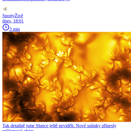
SportyŽivě
dnes, 18:01
3 min
Tak detailně jsme Slunce ještě neviděli. Nové snímky přinesly
průlomový objev