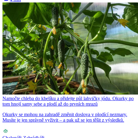
Namočte chleba do kbelíku a přidejte půl lahvičky jódu. Okurky po
tom hnojí samy sebe a plodí až do prvních mrazů
Okurky se mohou na zahradě změnit doslova v plodící nezmary.
Musíte je jen správně vyživit – a pak už se jen těšit z výsledků.
Chalupáři-Zahrádkáři