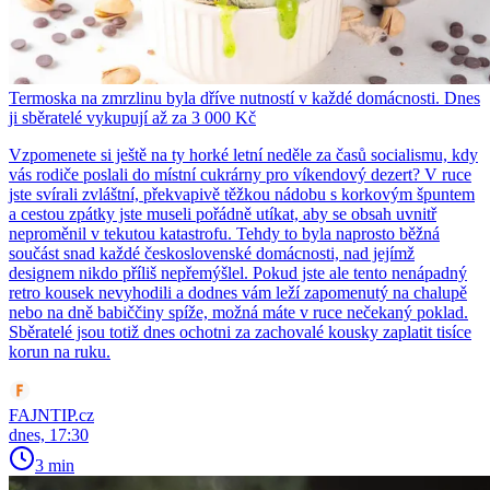
Termoska na zmrzlinu byla dříve nutností v každé domácnosti. Dnes
ji sběratelé vykupují až za 3 000 Kč
Vzpomenete si ještě na ty horké letní neděle za časů socialismu, kdy
vás rodiče poslali do místní cukrárny pro víkendový dezert? V ruce
jste svírali zvláštní, překvapivě těžkou nádobu s korkovým špuntem
a cestou zpátky jste museli pořádně utíkat, aby se obsah uvnitř
neproměnil v tekutou katastrofu. Tehdy to byla naprosto běžná
součást snad každé československé domácnosti, nad jejímž
designem nikdo příliš nepřemýšlel. Pokud jste ale tento nenápadný
retro kousek nevyhodili a dodnes vám leží zapomenutý na chalupě
nebo na dně babiččiny spíže, možná máte v ruce nečekaný poklad.
Sběratelé jsou totiž dnes ochotni za zachovalé kousky zaplatit tisíce
korun na ruku.
FAJNTIP.cz
dnes, 17:30
3 min