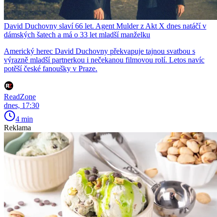
David Duchovny slaví 66 let. Agent Mulder z Akt X dnes natáčí v
dámských šatech a má o 33 let mladší manželku
Americký herec David Duchovny překvapuje tajnou svatbou s
výrazně mladší partnerkou i nečekanou filmovou rolí. Letos navíc
potěší české fanoušky v Praze.
ReadZone
dnes, 17:30
4 min
Reklama