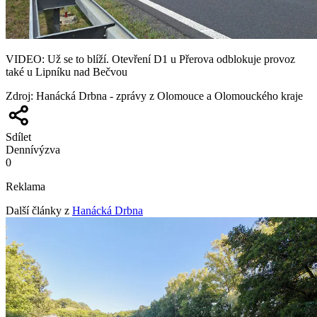
VIDEO: Už se to blíží. Otevření D1 u Přerova odblokuje provoz
také u Lipníku nad Bečvou
Zdroj
:
Hanácká Drbna - zprávy z Olomouce a Olomouckého kraje
Sdílet
Denní
výzva
0
Reklama
Další články z
Hanácká Drbna