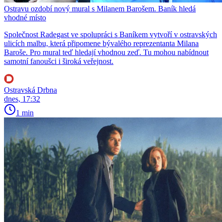
Ostravu ozdobí nový mural s Milanem Barošem. Baník hledá
vhodné místo
Společnost Radegast ve spolupráci s Baníkem vytvoří v ostravských
ulicích malbu, která připomene bývalého reprezentanta Milana
Baroše. Pro mural teď hledají vhodnou zeď. Tu mohou nabídnout
samotní fanoušci i široká veřejnost.
Ostravská Drbna
dnes, 17:32
1 min