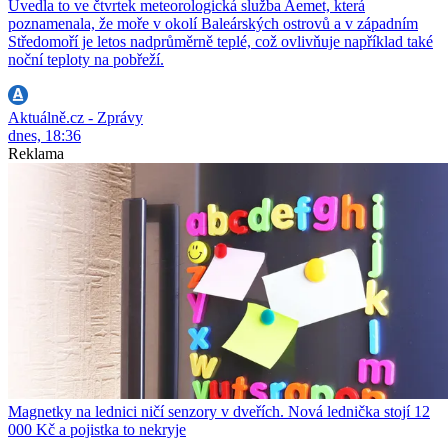
Uvedla to ve čtvrtek meteorologická služba Aemet, která
poznamenala, že moře v okolí Baleárských ostrovů a v západním
Středomoří je letos nadprůměrně teplé, což ovlivňuje například také
noční teploty na pobřeží.
Aktuálně.cz - Zprávy
dnes, 18:36
Reklama
Magnetky na lednici ničí senzory v dveřích. Nová lednička stojí 12
000 Kč a pojistka to nekryje