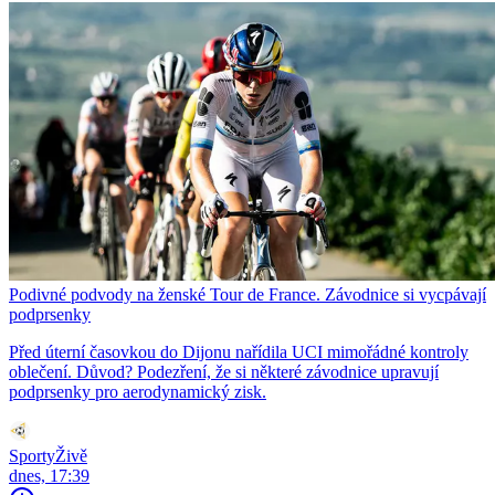
Podivné podvody na ženské Tour de France. Závodnice si vycpávají
podprsenky
Před úterní časovkou do Dijonu nařídila UCI mimořádné kontroly
oblečení. Důvod? Podezření, že si některé závodnice upravují
podprsenky pro aerodynamický zisk.
SportyŽivě
dnes, 17:39