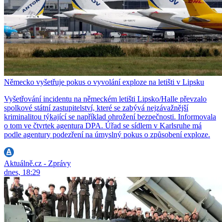
Německo vyšetřuje pokus o vyvolání exploze na letišti v Lipsku
Vyšetřování incidentu na německém letišti Lipsko/Halle převzalo
spolkové státní zastupitelství, které se zabývá nejzávažnější
kriminalitou týkající se například ohrožení bezpečnosti. Informovala
o tom ve čtvrtek agentura DPA. Úřad se sídlem v Karlsruhe má
podle agentury podezření na úmyslný pokus o způsobení exploze.
Aktuálně.cz - Zprávy
dnes, 18:29