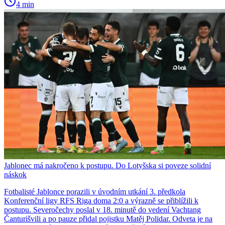
4 min
Jablonec má nakročeno k postupu. Do Lotyšska si poveze solidní
náskok
Fotbalisté Jablonce porazili v úvodním utkání 3. předkola
Konferenční ligy RFS Riga doma 2:0 a výrazně se přiblížili k
postupu. Severočechy poslal v 18. minutě do vedení Vachtang
Čanturišvili a po pauze přidal pojistku Matěj Polidar. Odveta je na