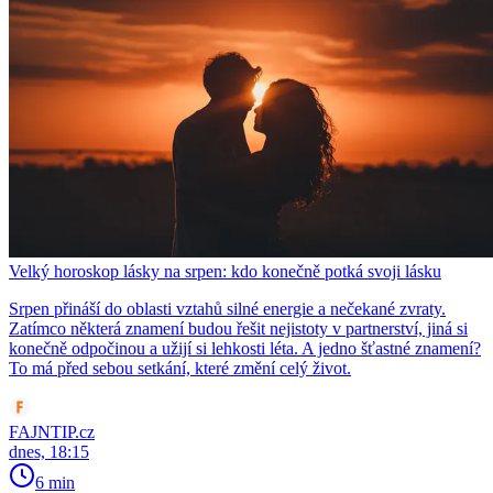
Velký horoskop lásky na srpen: kdo konečně potká svoji lásku
Srpen přináší do oblasti vztahů silné energie a nečekané zvraty.
Zatímco některá znamení budou řešit nejistoty v partnerství, jiná si
konečně odpočinou a užijí si lehkosti léta. A jedno šťastné znamení?
To má před sebou setkání, které změní celý život.
FAJNTIP.cz
dnes, 18:15
6 min