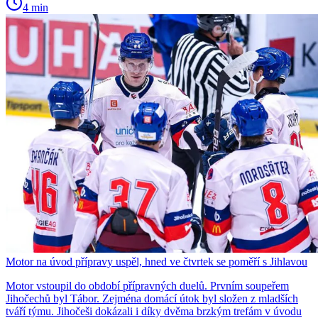
4 min
Motor na úvod přípravy uspěl, hned ve čtvrtek se poměří s Jihlavou
Motor vstoupil do období přípravných duelů. Prvním soupeřem
Jihočechů byl Tábor. Zejména domácí útok byl složen z mladších
tváří týmu. Jihočeši dokázali i díky dvěma brzkým trefám v úvodu