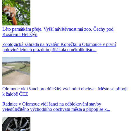
Léto památkám přeje. Vyšší návštěvnost má zoo, Čechy pod
Kosířem i Helfštýn
Zoologická zahrada na Svatém Kopečku u Olomouce v první
polovině letních prázdnin přilákala o několik tisíc...
Olomouc vidí šanci pro důležitý východní obchvat. Město se připojí
k žalobě ČEZ
Radnice v Olomouc vidí šanci na odblokování stavby
veledůležitého východního obchvatu města a připojí se k...