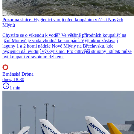
Pozor na sinice. Hygienici varují před koupáním v části Nových
Mlýnů
Chystáte se o víkendu k vodě? Ve většině přírodních koupališť na
jižní Moravě je voda vhodná ke koupání. Výjimkou zůstávají
laguny 1 a 2 horní nádrže Nové Mlýny na Břeclavsku, kde
hygienici dál evidují výskyt sinic. Pro citlivější skupiny lidí tak může
být koupání zdravotním rizikem.
Brněnská Drbna
dnes, 18:30
1 min