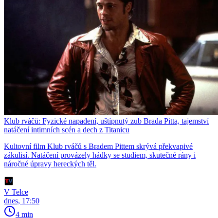
Klub rváčů: Fyzické napadení, uštípnutý zub Brada Pitta, tajemství
natáčení intimních scén a dech z Titanicu
Kultovní film Klub rváčů s Bradem Pittem skrývá překvapivé
zákulisí. Natáčení provázely hádky se studiem, skutečné rány i
náročné úpravy hereckých těl.
V Telce
dnes, 17:50
4 min