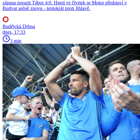
zápasu porazit Tábor 4:0. Hned ve čtvrtek se Motor představí v
Budvar aréně znovu - tentokrát proti Jihlavě.
Budějcká Drbna
dnes, 17:33
3 min