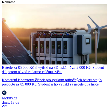
Reklama
Baterie za 85 000 Kč si vytiskl na 3D tiskárně za 2 000 Kč. Student
dal potom návod zadarmo celému světu
Komerční laboratorní článek pro výzkum průtočných baterií stojí v
přepočtu až 85 000 Kč. Student si ho vytiskl za necelé dva tisíce.
Mobify.cz
dnes, 18:03