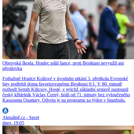
Obrovská škoda. Hradec pálil šance, proti Besiktasi nevyužil ani
přesilovku
Fotbalisté Hradce Králové v úvodním utkání 3. předkola Evropské
ligy podlehli doma favorizovanému Besiktasi 0:1. V 80. minutě
rozhodl Semih Kilicsoy. Hosté, v jejichž základní sestavě nastoupil
český křídelník Václav Černý, hráli od 71. minuty bez vyloučeného
Kassouma Ouattary. Odveta je na programu za týden v Istanbulu.
Aktuálně.cz - Sport
dnes, 19:05