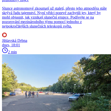
Slunce astronomové zkoumají už staletí, přesto jeho atmosféra stále
skrývá řadu tajemství. Nyní vědci poprvé zachytili jev, který by
mohl objasnit, jak vznikají sluneční erupce. Podívejte se na
pozorování mezinárodního týmu pomocí jednoho z
nejpokročilejších slunečních teleskopů světa.
Jihlavská Drbna
dnes, 18:01
2 min