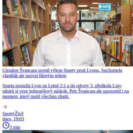
Glosátor Švancara ocenil výkon Sparty proti Lyonu, Suchomela
vlastňák ale nazval šíleným gólem
Sparta porazila Lyon na Letné 2:1 a do odvety 3. předkola Ligy
mistrů si veze jednogólový náskok. Petr Švancara ale upozornil i na
moment, který mohl všechno zhatit.
SportyŽivě
dnes, 19:03
3 min