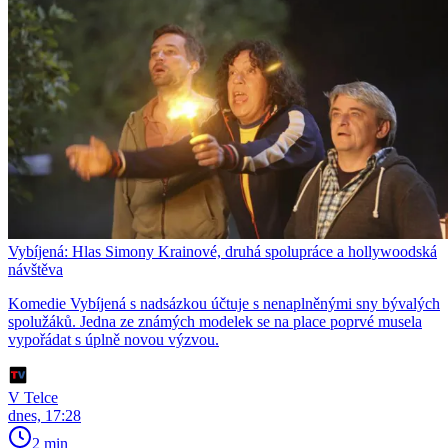
Vybíjená: Hlas Simony Krainové, druhá spolupráce a hollywoodská
návštěva
Komedie Vybíjená s nadsázkou účtuje s nenaplněnými sny bývalých
spolužáků. Jedna ze známých modelek se na place poprvé musela
vypořádat s úplně novou výzvou.
V Telce
dnes, 17:28
2 min