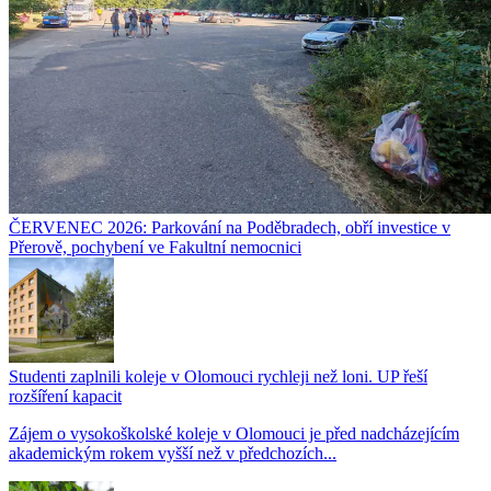
ČERVENEC 2026: Parkování na Poděbradech, obří investice v
Přerově, pochybení ve Fakultní nemocnici
Studenti zaplnili koleje v Olomouci rychleji než loni. UP řeší
rozšíření kapacit
Zájem o vysokoškolské koleje v Olomouci je před nadcházejícím
akademickým rokem vyšší než v předchozích...