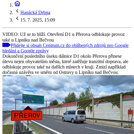
Hanácká Drbna
15. 7. 2025, 15:09
VIDEO: Už se to blíží. Otevření D1 u Přerova odblokuje provoz
také u Lipníku nad Bečvou
Přidejte si obsah Centrum.cz do oblíbených zdrojů pro Google
hledání a Google zprávy
Dokončení posledního úseku dálnice D1 okolo Přerova přinese
úlevu nejen obyvatelům města, které zatěžuje tranzitní doprava, ale
odblokuje provoz také na dalších místech v kraji. Zmizí například
dočasná uzávěra ve směru od Ostravy u Lipníku nad Bečvou.