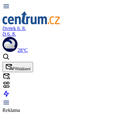
čtvrtek 6. 8.
čt 6. 8.
28°C
Přihlášení
Reklama