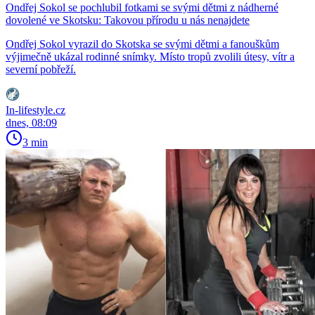
Ondřej Sokol se pochlubil fotkami se svými dětmi z nádherné
dovolené ve Skotsku: Takovou přírodu u nás nenajdete
Ondřej Sokol vyrazil do Skotska se svými dětmi a fanouškům
výjimečně ukázal rodinné snímky. Místo tropů zvolili útesy, vítr a
severní pobřeží.
In-lifestyle.cz
dnes, 08:09
3 min