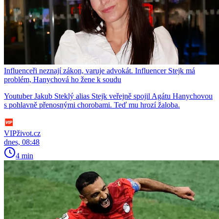
Influenceři neznají zákon, varuje advokát. Influencer Stejk má
problém, Hanychová ho žene k soudu
Youtuber Jakub Steklý alias Stejk veřejně spojil Agátu Hanychovou
s pohlavně přenosnými chorobami. Teď mu hrozí žaloba.
VIPživot.cz
dnes, 08:48
4 min