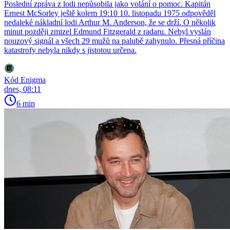
Poslední zpráva z lodi nepůsobila jako volání o pomoc. Kapitán
Ernest McSorley ještě kolem 19:10 10. listopadu 1975 odpověděl
nedaleké nákladní lodi Arthur M. Anderson, že se drží. O několik
minut později zmizel Edmund Fitzgerald z radaru. Nebyl vyslán
nouzový signál a všech 29 mužů na palubě zahynulo. Přesná příčina
katastrofy nebyla nikdy s jistotou určena.
Kód Enigma
dnes, 08:11
6 min