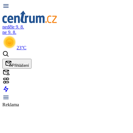
neděle 9. 8.
ne 9. 8.
23°C
Přihlášení
Reklama