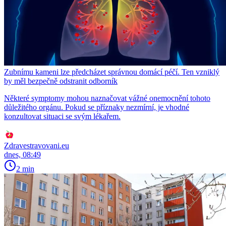
Zubnímu kameni lze předcházet správnou domácí péčí. Ten vzniklý
by měl bezpečně odstranit odborník
Některé symptomy mohou naznačovat vážné onemocnění tohoto
důležitého orgánu. Pokud se příznaky nezmírní, je vhodné
konzultovat situaci se svým lékařem.
Zdravestravovani.eu
dnes, 08:49
2 min