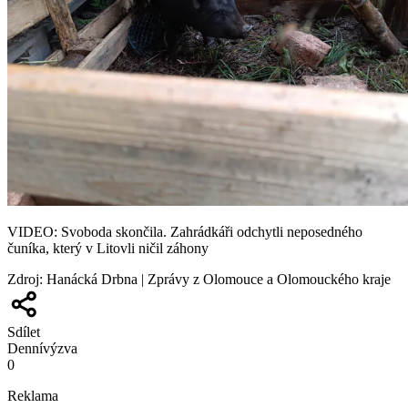
VIDEO: Svoboda skončila. Zahrádkáři odchytli neposedného
čuníka, který v Litovli ničil záhony
Zdroj
:
Hanácká Drbna | Zprávy z Olomouce a Olomouckého kraje
Sdílet
Denní
výzva
0
Reklama