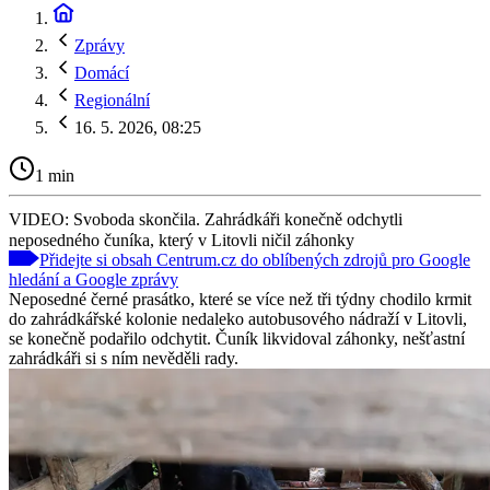
Zprávy
Domácí
Regionální
16. 5. 2026, 08:25
1 min
VIDEO: Svoboda skončila. Zahrádkáři konečně odchytli
neposedného čuníka, který v Litovli ničil záhonky
Přidejte si obsah Centrum.cz do oblíbených zdrojů pro Google
hledání a Google zprávy
Neposedné černé prasátko, které se více než tři týdny chodilo krmit
do zahrádkářské kolonie nedaleko autobusového nádraží v Litovli,
se konečně podařilo odchytit. Čuník likvidoval záhonky, nešťastní
zahrádkáři si s ním nevěděli rady.