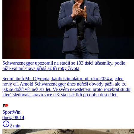
Schwarzenegger upozornil na studii se 103 tisíci účastníky, podle
níž kvalitní strava přidá až tři roky života
Sedm titulů Mr. Olympia, kardiostimulátor od roku 2024 a jeden
nový cíl. Arnold Schwarzenegger dnes neřeší obvody paží, ale to,
jak se dožít víc než sta let. Ve svém newsletteru proto rozebral studii,
která sledovala stravu více než sta tisíc lidí po dobu deseti let.
SportWin
dnes, 08:14
2 min