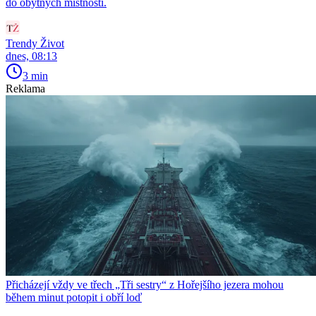
do obytných místností.
Trendy Život
dnes, 08:13
3 min
Reklama
Přicházejí vždy ve třech „Tři sestry“ z Hořejšího jezera mohou
během minut potopit i obří loď