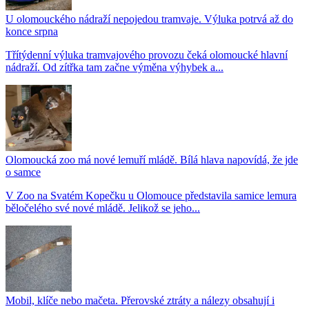
U olomouckého nádraží nepojedou tramvaje. Výluka potrvá až do
konce srpna
Třítýdenní výluka tramvajového provozu čeká olomoucké hlavní
nádraží. Od zítřka tam začne výměna výhybek a...
Olomoucká zoo má nové lemuří mládě. Bílá hlava napovídá, že jde
o samce
V Zoo na Svatém Kopečku u Olomouce představila samice lemura
běločelého své nové mládě. Jelikož se jeho...
Mobil, klíče nebo mačeta. Přerovské ztráty a nálezy obsahují i