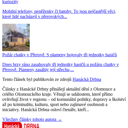
kuriozity
Mobilní telefony, peněženky či batohy. To jsou nejčastější věci,
které lidé nacházejí v přerovských...
Požár chatky v Přerově. S plameny bojovaly tři jednotky hasičů
Dnes brzy ráno zasahovaly tři jednotky hasičů u požáru chatky v
Přerově. Plameny zasáhly její střechu,...
Tento článek byl publikován ze zdrojů
Hanácká Drbna
Články z Hanácké Drbny přinášejí aktuální dění z Olomouce a
celého Olomouckého kraje. Věnují se událostem, které přímo
ovlivňují život v regionu – od komunální politiky, dopravy a školství
až po kriminalitu, kulturu, sport nebo zajímavé osobnosti a
iniciativy. Hanácká Drbna osloví čtenáře, kteří...
Všechny články tohoto autora →