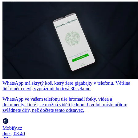
WhatsApp má skrytý koš, který žere gigabajty v telefonu. Většina
lidí o něm neví, vyprázdnit ho trvá 30 sekund
WhatsApp ve vašem telefonu tiše hromadí fotky, videa a
dokumenty, které jste možná viděli jednou. Uvolnit místo přitom
zvládnete dřív, než dočtete tento odstavec.
Mobify.cz
dnes, 08:40