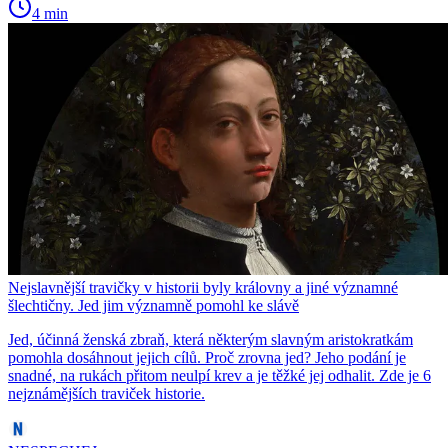
4 min
Nejslavnější travičky v historii byly královny a jiné významné
šlechtičny. Jed jim významně pomohl ke slávě
Jed, účinná ženská zbraň, která některým slavným aristokratkám
pomohla dosáhnout jejich cílů. Proč zrovna jed? Jeho podání je
snadné, na rukách přitom neulpí krev a je těžké jej odhalit. Zde je 6
nejznámějších traviček historie.