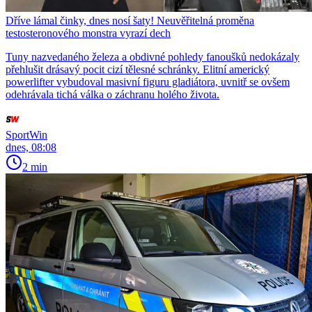
Dříve lámal činky, dnes nosí šaty! Neuvěřitelná proměna
testosteronového monstra vyrazí dech
Tuny nazvedaného železa a obdivné pohledy fanoušků nedokázaly
přehlušit drásavý pocit cizí tělesné schránky. Elitní americký
powerlifter vybudoval masivní figuru gladiátora, uvnitř se ovšem
odehrávala tichá válka o záchranu holého života.
SportWin
dnes, 08:08
2 min