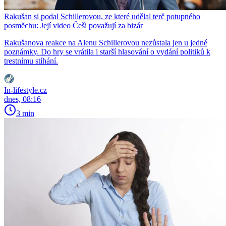
Rakušan si podal Schillerovou, ze které udělal terč potupného
posměchu: Její video Češi považují za bizár
Rakušanova reakce na Alenu Schillerovou nezůstala jen u jedné
poznámky. Do hry se vrátila i starší hlasování o vydání politiků k
trestnímu stíhání.
In-lifestyle.cz
dnes, 08:16
3 min