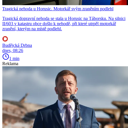
Tragická nehoda u Horusic. Motorkář svým zraněním podlehl
Tragická dopravní nehoda se stala u Horusic na Táborsku. Na silnici
II/603 v katastru obce došlo k nehodě, při které utrpěl motorkář
zranění, kterým na místě podlehl.
Budějcká Drbna
dnes, 08:26
1 min
Reklama