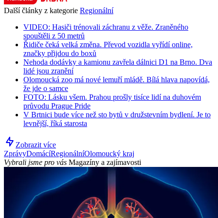
Další články z kategorie
Regionální
VIDEO: Hasiči trénovali záchranu z věže. Zraněného
spouštěli z 50 metrů
Řidiče čeká velká změna. Převod vozidla vyřídí online,
značky přijdou do boxů
Nehoda dodávky a kamionu zavřela dálnici D1 na Brno. Dva
lidé jsou zranění
Olomoucká zoo má nové lemuří mládě. Bílá hlava napovídá,
že jde o samce
FOTO: Lásku všem. Prahou prošly tisíce lidí na duhovém
průvodu Prague Pride
V Brtnici bude více než sto bytů v družstevním bydlení. Je to
levnější, říká starosta
Zobrazit více
Zprávy
Domácí
Regionální
Olomoucký kraj
Vybrali jsme pro vás
Magazíny a zajímavosti