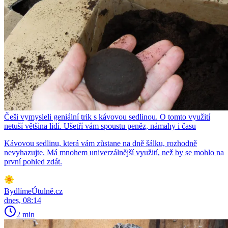
Češi vymysleli geniální trik s kávovou sedlinou. O tomto využití
netuší většina lidí. Ušetří vám spoustu peněz, námahy i času
Kávovou sedlinu, která vám zůstane na dně šálku, rozhodně
nevyhazujte. Má mnohem univerzálnější využití, než by se mohlo na
první pohled zdát.
BydlímeÚtulně.cz
dnes, 08:14
2 min