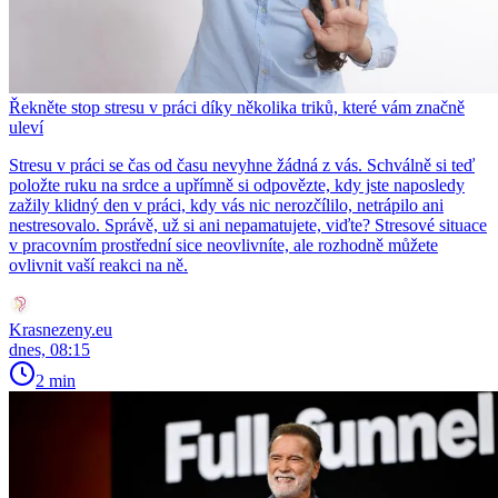
Řekněte stop stresu v práci díky několika triků, které vám značně
uleví
Stresu v práci se čas od času nevyhne žádná z vás. Schválně si teď
položte ruku na srdce a upřímně si odpovězte, kdy jste naposledy
zažily klidný den v práci, kdy vás nic nerozčílilo, netrápilo ani
nestresovalo. Správě, už si ani nepamatujete, viďte? Stresové situace
v pracovním prostřední sice neovlivníte, ale rozhodně můžete
ovlivnit vaší reakci na ně.
Krasnezeny.eu
dnes, 08:15
2 min