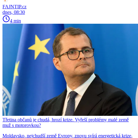
FAJNTIP.cz
dnes, 08:30
4 min
Třetina občanů je chudá, hrozí krize. Vyřeší problémy malé země
muž s motorovkou?
Moldavsko, nejchudší země Evropy, znovu svírá energetická krize,