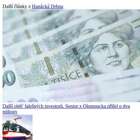
Další články z
Hanácká Drbna
Další oběť falešných investorů. Senior z Olomoucka přišel o dva
miliony