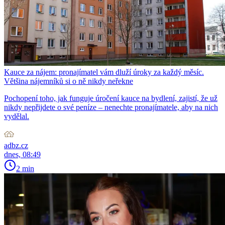
Kauce za nájem: pronajímatel vám dluží úroky za každý měsíc.
Většina nájemníků si o ně nikdy neřekne
Pochopení toho, jak funguje úročení kauce na bydlení, zajistí, že už
nikdy nepřijdete o své peníze – nenechte pronajímatele, aby na nich
vydělal.
adbz.cz
dnes, 08:49
2 min