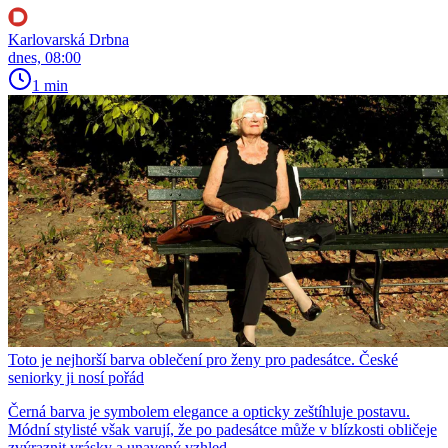
Karlovarská Drbna
dnes, 08:00
1 min
Toto je nejhorší barva oblečení pro ženy pro padesátce. České
seniorky ji nosí pořád
Černá barva je symbolem elegance a opticky zeštíhluje postavu.
Módní stylisté však varují, že po padesátce může v blízkosti obličeje
zvýraznit vrásky a unavený vzhled.