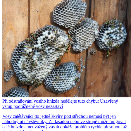
Při odstraňování vosího hnízda nedělejte tuto chybu: Uzavřený
vstup podrážděné vosy nezastaví
Vosy zalétávající do jedné škvíry pod střechou nemusí být jen
náhodnými návštěvníky. Za fasádou nebo ve stropě může fungovat
celé hnízdo a neuvážený zásah dokáže problém rychle přesunout až