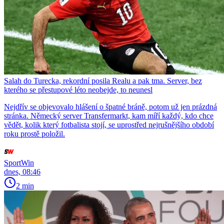
Salah do Turecka, rekordní posila Realu a pak tma. Server, bez
kterého se přestupové léto neobejde, to neunesl
Nejdřív se objevovalo hlášení o špatné bráně, potom už jen prázdná
stránka. Německý server Transfermarkt, kam míří každý, kdo chce
vědět, kolik který fotbalista stojí, se uprostřed nejrušnějšího období
roku prostě položil.
SportWin
dnes, 08:46
2 min