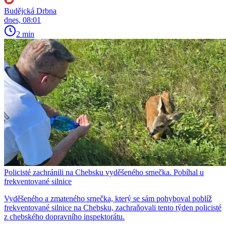
Budějcká Drbna
dnes, 08:01
2 min
Policisté zachránili na Chebsku vyděšeného srnečka. Pobíhal u
frekventované silnice
Vyděšeného a zmateného srnečka, který se sám pohyboval poblíž
frekventované silnice na Chebsku, zachraňovali tento týden policisté
z chebského dopravního inspektorátu.