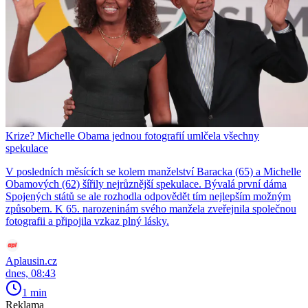
Krize? Michelle Obama jednou fotografií umlčela všechny
spekulace
V posledních měsících se kolem manželství Baracka (65) a Michelle
Obamových (62) šířily nejrůznější spekulace. Bývalá první dáma
Spojených států se ale rozhodla odpovědět tím nejlepším možným
způsobem. K 65. narozeninám svého manžela zveřejnila společnou
fotografii a připojila vzkaz plný lásky.
Aplausin.cz
dnes, 08:43
1 min
Reklama