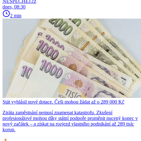
NESPECHEJ.cz
dnes, 08:30
2 min
Stát vyhlásil nové dotace. Češi mohou žádat až o 289 000 Kč
Ztráta zaměstnání nemusí znamenat katastrofu. Zkušení
profesionálové mohou díky státní podpoře proměnit nucený konec v
nový začátek – a získat na rozjezd vlastního podnikání až 289 tisíc
korun.