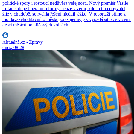
politické spory i rostoucí nedůvěra veřejnosti. Nový premiér Vasile
Tofan slibuje liberální reformy. Jenže v zemi, kde třetina obyvatel
žije v chudobě, se rychlá řešení hledají těžko. V reportáži přímo z
moldavského hlavního města popisujeme, jak vypadá situace v zemi
deset měsíců po klíčových volbách.
Aktuálně.cz - Zprávy
dnes, 08:28