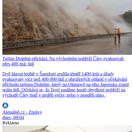
Tajfun Dolphin přichází. Na východním pobřeží Číny evakuovali
přes 400 tisíc lidí
Dvě hlavní letiště v Šanghaji zrušila téměř 1400 letů a úřady
evakuovaly více než 400 000 lidí z ohrožených oblastí v očekávání
příchodu tajfunu Dolphin, který na Okinawě na jihu Japonska zranil
sedm lidí. Očekává se, že živel zasáhne hustě obydlené pobřeží na
východě Číny buď v neděli večer, nebo v pondělí ráno.
Aktuálně.cz - Zprávy
dnes, 08:04
Reklama