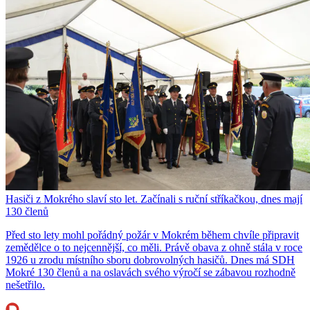
Hasiči z Mokrého slaví sto let. Začínali s ruční stříkačkou, dnes mají
130 členů
Před sto lety mohl pořádný požár v Mokrém během chvíle připravit
zemědělce o to nejcennější, co měli. Právě obava z ohně stála v roce
1926 u zrodu místního sboru dobrovolných hasičů. Dnes má SDH
Mokré 130 členů a na oslavách svého výročí se zábavou rozhodně
nešetřilo.