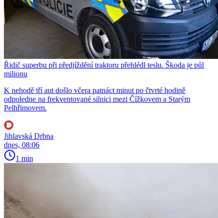
Řidič superbu při předjíždění traktoru přehlédl teslu. Škoda je půl
milionu
K nehodě tří aut došlo včera patnáct minut po čtvrté hodině
odpoledne na frekventované silnici mezi Čížkovem a Starým
Pelhřimovem.
Jihlavská Drbna
dnes, 08:06
1 min