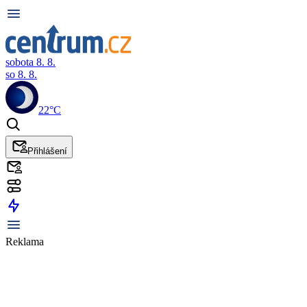
sobota 8. 8.
so 8. 8.
22°C
Přihlášení
Reklama