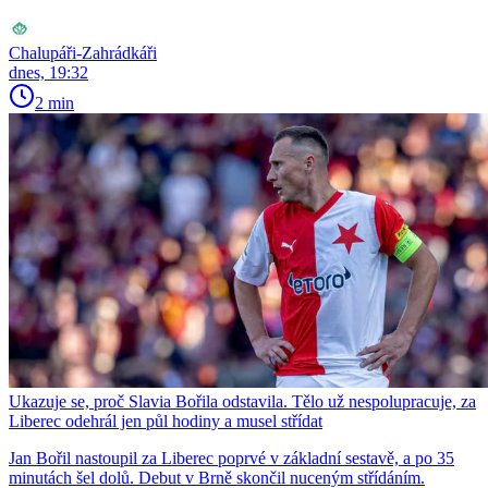
Chalupáři-Zahrádkáři
dnes, 19:32
2 min
Ukazuje se, proč Slavia Bořila odstavila. Tělo už nespolupracuje, za
Liberec odehrál jen půl hodiny a musel střídat
Jan Bořil nastoupil za Liberec poprvé v základní sestavě, a po 35
minutách šel dolů. Debut v Brně skončil nuceným střídáním.