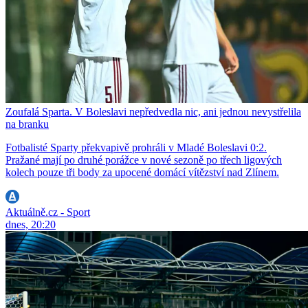
Zoufalá Sparta. V Boleslavi nepředvedla nic, ani jednou nevystřelila
na branku
Fotbalisté Sparty překvapivě prohráli v Mladé Boleslavi 0:2.
Pražané mají po druhé porážce v nové sezoně po třech ligových
kolech pouze tři body za upocené domácí vítězství nad Zlínem.
Aktuálně.cz - Sport
dnes, 20:20