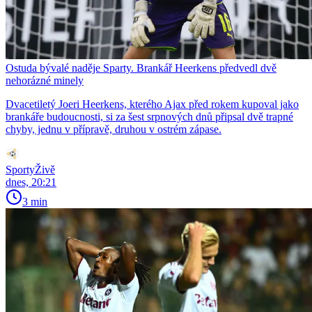
Ostuda bývalé naděje Sparty. Brankář Heerkens předvedl dvě
nehorázné minely
Dvacetiletý Joeri Heerkens, kterého Ajax před rokem kupoval jako
brankáře budoucnosti, si za šest srpnových dnů připsal dvě trapné
chyby, jednu v přípravě, druhou v ostrém zápase.
SportyŽivě
dnes, 20:21
3 min