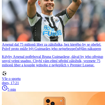
Arsenal dal 75 milionů liber za záložníka, bez kterého by se obešel.
Právě proto může být Guimarães jeho nejnebezpečnějším nákupem
Kdyby Arsenal potřeboval Bruna Guimarãese, dával by jeho přestup
smysl velmi snadno. Chybí vám elitní střední záložník, vezmete 75
milionů liber a koupíte jednoho z nejlepších v Premier League.
Vše o sportu
dnes, 17:21
5 min