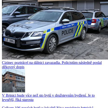
Cizinec poztrácel na dálnici zavazadla. Policistům následně poslal
děkovný dopis
V Brtnici bude více než sto bytů v družstevním bydlení. Je to
levnější, říká starosta
Celkem 106 nových bytů v lokalitě Niva projektuje brtnická