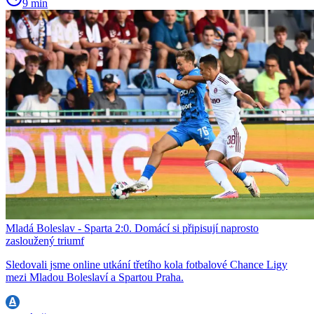
9 min
Mladá Boleslav - Sparta 2:0. Domácí si připisují naprosto
zasloužený triumf
Sledovali jsme online utkání třetího kola fotbalové Chance Ligy
mezi Mladou Boleslaví a Spartou Praha.