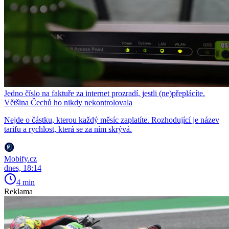
Jedno číslo na faktuře za internet prozradí, jestli (ne)přeplácíte.
Většina Čechů ho nikdy nekontrolovala
Nejde o částku, kterou každý měsíc zaplatíte. Rozhodující je název
tarifu a rychlost, která se za ním skrývá.
Mobify.cz
dnes, 18:14
4 min
Reklama