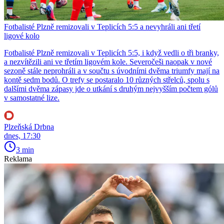
Fotbalisté Plzně remizovali v Teplicích 5:5 a nevyhráli ani třetí
ligové kolo
Fotbalisté Plzně remizovali v Teplicích 5:5, i když vedli o tři branky,
a nezvítězili ani ve třetím ligovém kole. Severočeši naopak v nové
sezoně stále neprohráli a v součtu s úvodními dvěma triumfy mají na
kontě sedm bodů. O trefy se postaralo 10 různých střelců, spolu s
dalšími dvěma zápasy jde o utkání s druhým nejvyšším počtem gólů
v samostatné lize.
Plzeňská Drbna
dnes, 17:30
3 min
Reklama