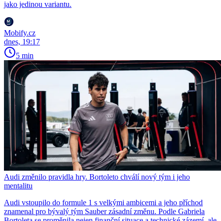
jako jedinou variantu.
Mobify.cz
dnes, 19:17
5 min
Audi změnilo pravidla hry. Bortoleto chválí nový tým i jeho
mentalitu
Audi vstoupilo do formule 1 s velkými ambicemi a jeho příchod
znamenal pro bývalý tým Sauber zásadní změnu. Podle Gabriela
Bortoleta se proměnila nejen finanční situace a technické zázemí, ale