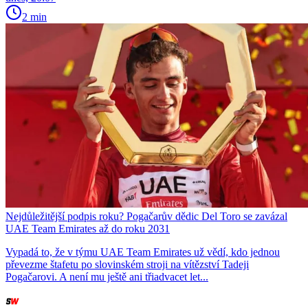
2 min
Nejdůležitější podpis roku? Pogačarův dědic Del Toro se zavázal
UAE Team Emirates až do roku 2031
Vypadá to, že v týmu UAE Team Emirates už vědí, kdo jednou
převezme štafetu po slovinském stroji na vítězství Tadeji
Pogačarovi. A není mu ještě ani třiadvacet let...