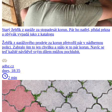
Starý žebřík z garáže za stopadesát korun. Pár ho natřel, přidal prkna
a obývák vypadá jako z katalogu
Žebřík z garážového prodeje za korun přetvořil pár v nádhernou
polici. Zabralo jim to jen chvilku a stálo je to pár korun. Navíc se
teď každé návštěvě svým dílem můžou pochlubit.
adbz.cz
dnes, 18:35
2 min