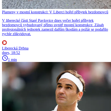
Plameny v mostní konstrukci: V Liberci hořel příbytek bezdomovců
V liberecké části Staré Pavlovice dnes večer hořel příbytek
bezdomovců vybudovaný přímo uvnitř mostní konstrukce. Zásah
profesionálních jednotek zamezil dalším škodám a požár se podařilo
rychle zlikvidovat.
Liberecká Drbna
dnes, 18:52
1 min