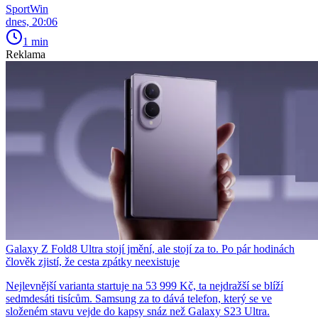
SportWin
dnes, 20:06
1 min
Reklama
Galaxy Z Fold8 Ultra stojí jmění, ale stojí za to. Po pár hodinách
člověk zjistí, že cesta zpátky neexistuje
Nejlevnější varianta startuje na 53 999 Kč, ta nejdražší se blíží
sedmdesáti tisícům. Samsung za to dává telefon, který se ve
složeném stavu vejde do kapsy snáz než Galaxy S23 Ultra.