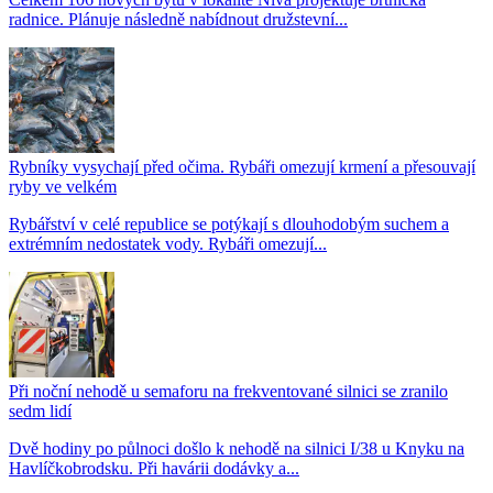
radnice. Plánuje následně nabídnout družstevní...
Rybníky vysychají před očima. Rybáři omezují krmení a přesouvají
ryby ve velkém
Rybářství v celé republice se potýkají s dlouhodobým suchem a
extrémním nedostatek vody. Rybáři omezují...
Při noční nehodě u semaforu na frekventované silnici se zranilo
sedm lidí
Dvě hodiny po půlnoci došlo k nehodě na silnici I/38 u Knyku na
Havlíčkobrodsku. Při havárii dodávky a...