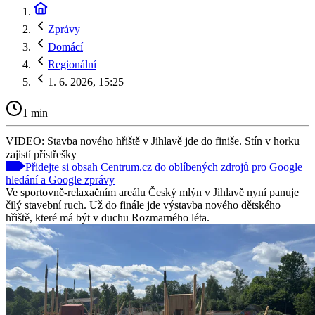
Zprávy
Domácí
Regionální
1. 6. 2026, 15:25
1 min
VIDEO: Stavba nového hřiště v Jihlavě jde do finiše. Stín v horku
zajistí přístřešky
Přidejte si obsah Centrum.cz do oblíbených zdrojů pro Google
hledání a Google zprávy
Ve sportovně-relaxačním areálu Český mlýn v Jihlavě nyní panuje
čilý stavební ruch. Už do finále jde výstavba nového dětského
hřiště, které má být v duchu Rozmarného léta.