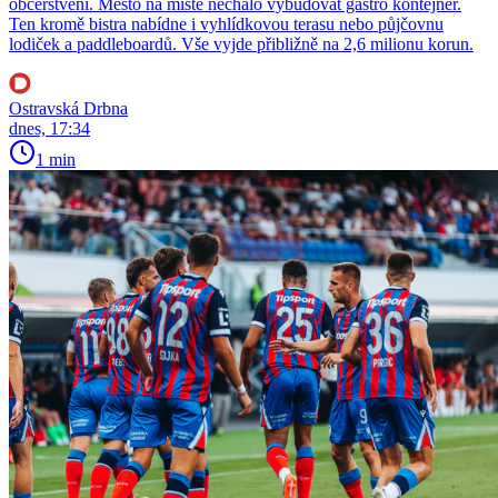
občerstvení. Město na místě nechalo vybudovat gastro kontejner.
Ten kromě bistra nabídne i vyhlídkovou terasu nebo půjčovnu
lodiček a paddleboardů. Vše vyjde přibližně na 2,6 milionu korun.
Ostravská Drbna
dnes, 17:34
1 min