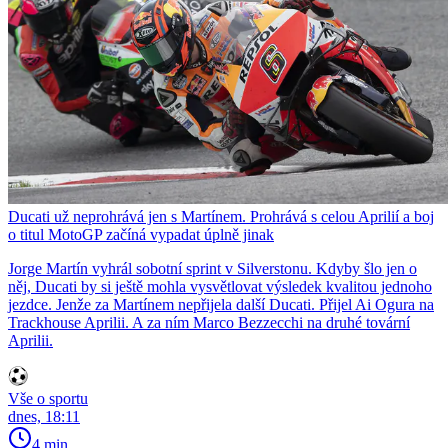
Ducati už neprohrává jen s Martínem. Prohrává s celou Aprilií a boj
o titul MotoGP začíná vypadat úplně jinak
Jorge Martín vyhrál sobotní sprint v Silverstonu. Kdyby šlo jen o
něj, Ducati by si ještě mohla vysvětlovat výsledek kvalitou jednoho
jezdce. Jenže za Martínem nepřijela další Ducati. Přijel Ai Ogura na
Trackhouse Aprilii. A za ním Marco Bezzecchi na druhé tovární
Aprilii.
Vše o sportu
dnes, 18:11
4 min