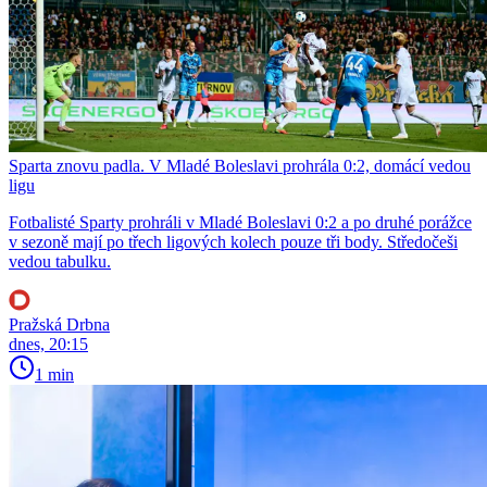
Sparta znovu padla. V Mladé Boleslavi prohrála 0:2, domácí vedou
ligu
Fotbalisté Sparty prohráli v Mladé Boleslavi 0:2 a po druhé porážce
v sezoně mají po třech ligových kolech pouze tři body. Středočeši
vedou tabulku.
Pražská Drbna
dnes, 20:15
1 min