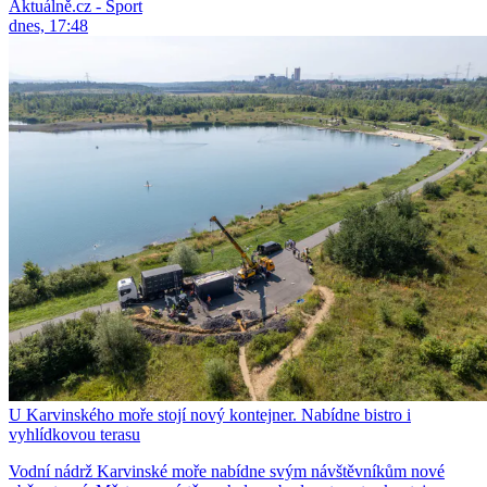
Aktuálně.cz - Sport
dnes, 17:48
U Karvinského moře stojí nový kontejner. Nabídne bistro i
vyhlídkovou terasu
Vodní nádrž Karvinské moře nabídne svým návštěvníkům nové