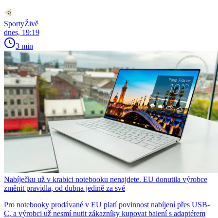
SportyŽivě
dnes, 19:19
3 min
Nabíječku už v krabici notebooku nenajdete. EU donutila výrobce
změnit pravidla, od dubna jedině za své
Pro notebooky prodávané v EU platí povinnost nabíjení přes USB-
C, a výrobci už nesmí nutit zákazníky kupovat balení s adaptérem