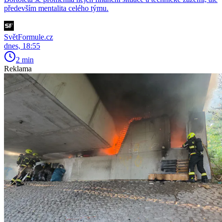
především mentalita celého týmu.
SvětFormule.cz
dnes, 18:55
2 min
Reklama