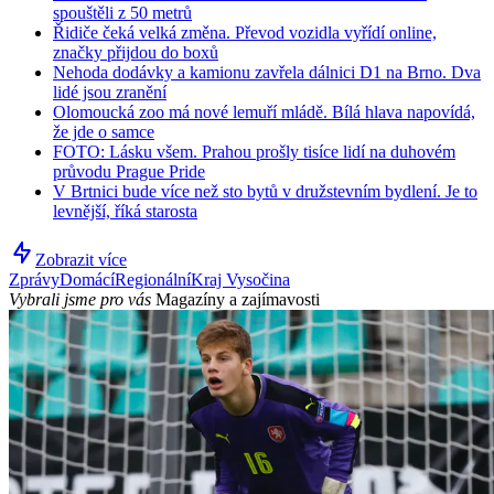
spouštěli z 50 metrů
Řidiče čeká velká změna. Převod vozidla vyřídí online,
značky přijdou do boxů
Nehoda dodávky a kamionu zavřela dálnici D1 na Brno. Dva
lidé jsou zranění
Olomoucká zoo má nové lemuří mládě. Bílá hlava napovídá,
že jde o samce
FOTO: Lásku všem. Prahou prošly tisíce lidí na duhovém
průvodu Prague Pride
V Brtnici bude více než sto bytů v družstevním bydlení. Je to
levnější, říká starosta
Zobrazit více
Zprávy
Domácí
Regionální
Kraj Vysočina
Vybrali jsme pro vás
Magazíny a zajímavosti