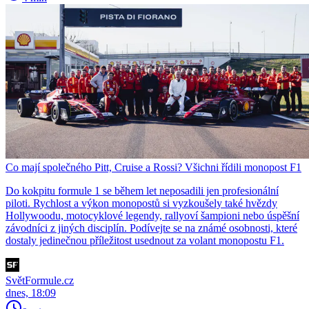
Co mají společného Pitt, Cruise a Rossi? Všichni řídili monopost F1
Do kokpitu formule 1 se během let neposadili jen profesionální
piloti. Rychlost a výkon monopostů si vyzkoušely také hvězdy
Hollywoodu, motocyklové legendy, rallyoví šampioni nebo úspěšní
závodníci z jiných disciplín. Podívejte se na známé osobnosti, které
dostaly jedinečnou příležitost usednout za volant monopostu F1.
SvětFormule.cz
dnes, 18:09