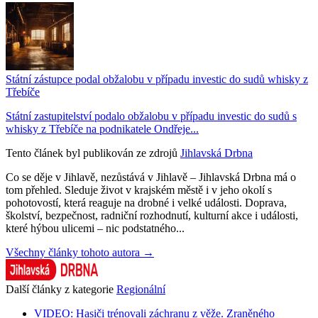
Státní zástupce podal obžalobu v případu investic do sudů whisky z
Třebíče
Státní zastupitelství podalo obžalobu v případu investic do sudů s
whisky z Třebíče na podnikatele Ondřeje...
Tento článek byl publikován ze zdrojů
Jihlavská Drbna
Co se děje v Jihlavě, nezůstává v Jihlavě – Jihlavská Drbna má o
tom přehled. Sleduje život v krajském městě i v jeho okolí s
pohotovostí, která reaguje na drobné i velké události. Doprava,
školství, bezpečnost, radniční rozhodnutí, kulturní akce i události,
které hýbou ulicemi – nic podstatného...
Všechny články tohoto autora →
Další články z kategorie
Regionální
VIDEO: Hasiči trénovali záchranu z věže. Zraněného