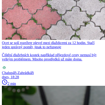
Ocet se solí rozežere plevel mezi dlaždicemi za 12 hodin. Stačí
jeden správný poměr, jinak to nefunguje
Čištění dlažebních kostek například příjezdové cesty nemusí být
velkým problémem. Mnoho prostředků už máte doma.
Chalupáři-Zahrádkáři
dnes, 18:28
2 min