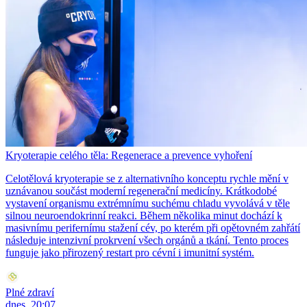
Kryoterapie celého těla: Regenerace a prevence vyhoření
Celotělová kryoterapie se z alternativního konceptu rychle mění v
uznávanou součást moderní regenerační medicíny. Krátkodobé
vystavení organismu extrémnímu suchému chladu vyvolává v těle
silnou neuroendokrinní reakci. Během několika minut dochází k
masivnímu perifernímu stažení cév, po kterém při opětovném zahřátí
následuje intenzivní prokrvení všech orgánů a tkání. Tento proces
funguje jako přirozený restart pro cévní i imunitní systém.
Plné zdraví
dnes, 20:07