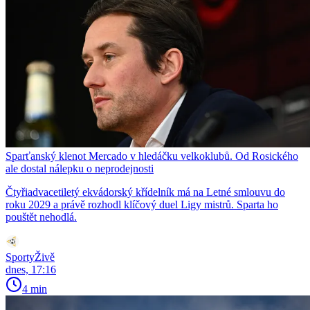
Sparťanský klenot Mercado v hledáčku velkoklubů. Od Rosického
ale dostal nálepku o neprodejnosti
Čtyřiadvacetiletý ekvádorský křídelník má na Letné smlouvu do
roku 2029 a právě rozhodl klíčový duel Ligy mistrů. Sparta ho
pouštět nehodlá.
SportyŽivě
dnes, 17:16
4 min