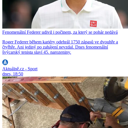
Fenomenální Federer udivil i počinem, za který se pohár nedává
Roger Federer během kariéry odehrál 1750 zápasů ve dvouhře a
čtyřhře. Ani jediný po zahájení nevzdal. Dnes fenomenální
švýcarský tenista slaví 45. narozeniny.
Aktuálně.cz - Sport
dnes, 18:50