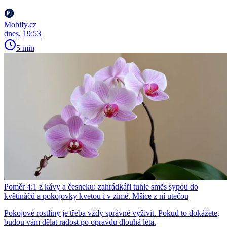
Mobify.cz
dnes, 19:53
5 min
Poměr 4:1 z kávy a česneku: zahrádkáři tuhle směs sypou do
květináčů a pokojovky kvetou i v zimě. Mšice z ní utečou
Pokojové rostliny je třeba vždy správně vyživit. Pokud to dokážete,
budou vám dělat radost po opravdu dlouhá léta.