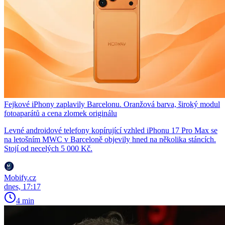
Fejkové iPhony zaplavily Barcelonu. Oranžová barva, široký modul
fotoaparátů a cena zlomek originálu
Levné androidové telefony kopírující vzhled iPhonu 17 Pro Max se
na letošním MWC v Barceloně objevily hned na několika stáncích.
Stojí od necelých 5 000 Kč.
Mobify.cz
dnes, 17:17
4 min