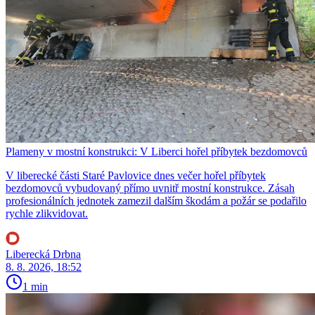
Plameny v mostní konstrukci: V Liberci hořel příbytek bezdomovců
V liberecké části Staré Pavlovice dnes večer hořel příbytek
bezdomovců vybudovaný přímo uvnitř mostní konstrukce. Zásah
profesionálních jednotek zamezil dalším škodám a požár se podařilo
rychle zlikvidovat.
Liberecká Drbna
8. 8. 2026, 18:52
1 min