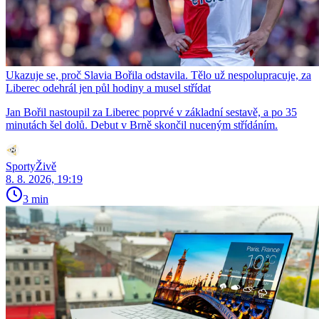
Ukazuje se, proč Slavia Bořila odstavila. Tělo už nespolupracuje, za
Liberec odehrál jen půl hodiny a musel střídat
Jan Bořil nastoupil za Liberec poprvé v základní sestavě, a po 35
minutách šel dolů. Debut v Brně skončil nuceným střídáním.
SportyŽivě
8. 8. 2026, 19:19
3 min