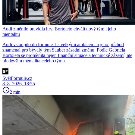
Audi změnilo pravidla hry. Bortoleto chválí nový tým i jeho
mentalitu
Audi vstoupilo do formule 1 s velkými ambicemi a jeho příchod
znamenal pro bývalý tým Sauber zásadní změnu. Podle Gabriela
Bortoleta se proměnila nejen finanční situace a technické zázemí, ale
především mentalita celého týmu.
SvětFormule.cz
8. 8. 2026, 18:55
2 min