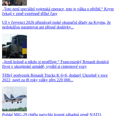
„Toto není speciální vojenská operace, toto je válka o přežití.“ Krym
čekají v zimě extrémně těžké časy
Už v červenci 2026 přiznávají ruské okupační úřady na Krymu, že
nedokážou garantovat ani přesné dodávky...
„Jezdí krásně a nikdo si nestěžuje.“ Francouzský Renault dostává
život v ukrajinské armádě, vyrábí si cisternové vozy
Těžký podvozek Renault Trucks K 6×6, dodaný Ukrajině v roce
2022, najel za tři roky války přes 220 000...
Polské MiG-29 chtěla narychlo koupit záhadná země NATO.