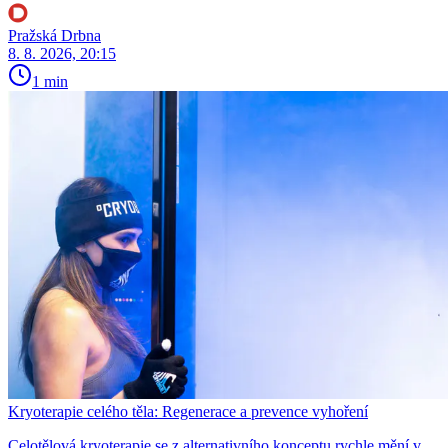
Pražská Drbna
8. 8. 2026, 20:15
1 min
Kryoterapie celého těla: Regenerace a prevence vyhoření
Celotělová kryoterapie se z alternativního konceptu rychle mění v