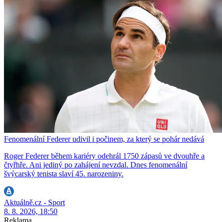
Fenomenální Federer udivil i počinem, za který se pohár nedává
Roger Federer během kariéry odehrál 1750 zápasů ve dvouhře a
čtyřhře. Ani jediný po zahájení nevzdal. Dnes fenomenální
švýcarský tenista slaví 45. narozeniny.
Aktuálně.cz - Sport
8. 8. 2026, 18:50
Reklama