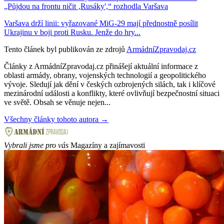
„Půjdou na frontu ničit ‚Rusáky',“ rozhodla Varšava
Varšava drží linii: vyřazované MiG-29 mají přednostně posílit
Ukrajinu v boji proti Rusku. Jenže do hry...
Tento článek byl publikován ze zdrojů
ArmádníZpravodaj.cz
Články z ArmádníZpravodaj.cz přinášejí aktuální informace z
oblasti armády, obrany, vojenských technologií a geopolitického
vývoje. Sledují jak dění v českých ozbrojených silách, tak i klíčové
mezinárodní události a konflikty, které ovlivňují bezpečnostní situaci
ve světě. Obsah se věnuje nejen...
Všechny články tohoto autora →
Vybrali jsme pro vás
Magazíny a zajímavosti