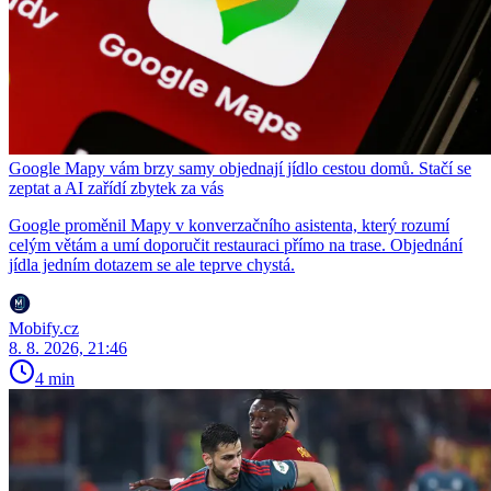
Google Mapy vám brzy samy objednají jídlo cestou domů. Stačí se
zeptat a AI zařídí zbytek za vás
Google proměnil Mapy v konverzačního asistenta, který rozumí
celým větám a umí doporučit restauraci přímo na trase. Objednání
jídla jedním dotazem se ale teprve chystá.
Mobify.cz
8. 8. 2026, 21:46
4 min