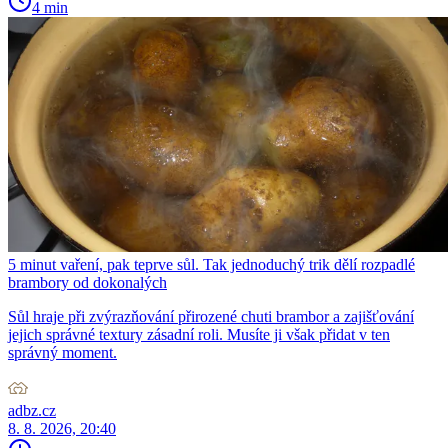
4 min
5 minut vaření, pak teprve sůl. Tak jednoduchý trik dělí rozpadlé
brambory od dokonalých
Sůl hraje při zvýrazňování přirozené chuti brambor a zajišťování
jejich správné textury zásadní roli. Musíte ji však přidat v ten
správný moment.
adbz.cz
8. 8. 2026, 20:40