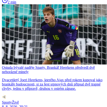
2 min
Ostuda bývalé naděje Sparty. Brankář Heerkens předvedl dvě
nehorázné minely
Dvacetiletý Joeri Heerkens, kterého Ajax před rokem kupoval jako
brankáře budoucnosti, si za šest srpnových dnů připsal dvě trapné
chyby, jednu v přípravě, druhou v ostrém zápase.
SportyŽivě
8. 8. 2026, 20:21