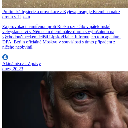
Protiruská hysterie a provokace z Kyjeva, reaguje Kreml na nález
dronu v Lipsku
Za provokaci namířenou proti Rusku označilo v pátek ruské
velvyslanectví v Německu úterní nález dronu s výbušninou na
východoněmeckém letišti Lipsko/Halle. Informuje o tom agentura
DPA. Berlín oficiálně Moskvu v souvislosti s tímto případem z
ničeho neobvinil.
Aktuálně.cz - Zprávy
dnes, 20:23