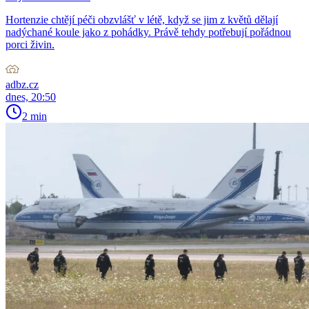
Hortenzie chtějí péči obzvlášť v létě, když se jim z květů dělají
nadýchané koule jako z pohádky. Právě tehdy potřebují pořádnou
porci živin.
adbz.cz
dnes, 20:50
2 min