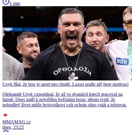
1 min
Usyk říká, že box je sport pro chudé. Luxus podle něj bere motivaci
Oleksandr Usyk vzpomínal, že už ve dvanácti letech pracoval na
farmě. Dnes patří k největším hvězdám boxu, přesto tvrdí, že
pohodlný život může bojovníkovi vzít ochotu ráno vstát a trénovat.
MMAMAG.cz
dnes, 23:22