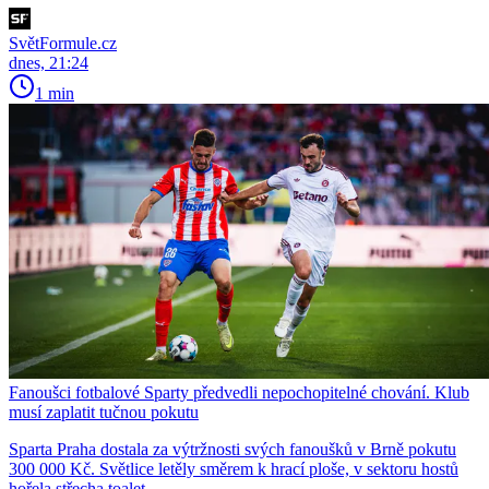
SvětFormule.cz
dnes, 21:24
1 min
Fanoušci fotbalové Sparty předvedli nepochopitelné chování. Klub
musí zaplatit tučnou pokutu
Sparta Praha dostala za výtržnosti svých fanoušků v Brně pokutu
300 000 Kč. Světlice letěly směrem k hrací ploše, v sektoru hostů
hořela střecha toalet.