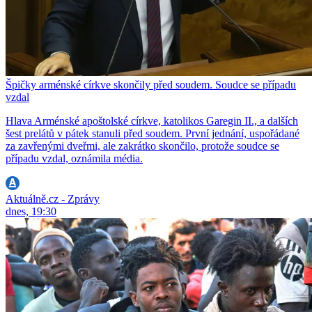
Špičky arménské církve skončily před soudem. Soudce se případu
vzdal
Hlava Arménské apoštolské církve, katolikos Garegin II., a dalších
šest prelátů v pátek stanuli před soudem. První jednání, uspořádané
za zavřenými dveřmi, ale zakrátko skončilo, protože soudce se
případu vzdal, oznámila média.
Aktuálně.cz - Zprávy
dnes, 19:30