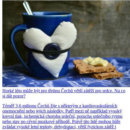
Horké léto může být pro třetinu Čechů větší zátěží pro srdce. Na co
si dát pozor?
Téměř 3,6 milionu Čechů žije s některým z kardiovaskulárních
onemocnění nebo jejich následky. Patří mezi ně například vysoký
krevní tlak, ischemická choroba srdeční, porucha srdečního rytmu
nebo stav po cévní mozkové příhodě. Právě tito lidé mohou hůře
zvládat vysoké letní teploty, dehydrataci, větší fyzickou zátěž i