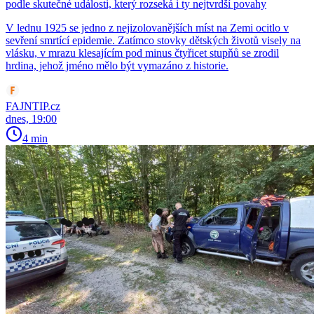
podle skutečné události, který rozseká i ty nejtvrdší povahy
V lednu 1925 se jedno z nejizolovanějších míst na Zemi ocitlo v
sevření smrtící epidemie. Zatímco stovky dětských životů visely na
vlásku, v mrazu klesajícím pod minus čtyřicet stupňů se zrodil
hrdina, jehož jméno mělo být vymazáno z historie.
FAJNTIP.cz
dnes, 19:00
4 min