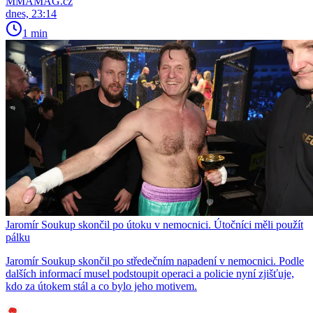
MMAMAG.cz
dnes, 23:14
1 min
Jaromír Soukup skončil po útoku v nemocnici. Útočníci měli použít
pálku
Jaromír Soukup skončil po středečním napadení v nemocnici. Podle
dalších informací musel podstoupit operaci a policie nyní zjišťuje,
kdo za útokem stál a co bylo jeho motivem.