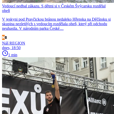
Vedoucí nedbal zákazu. S dětmi si v Českém Švýcarsku rozdělal
oheň
V jeskyni pod Pravčickou bránou nedaleko Hřenska na Děčínsku si
skupina nezletilých s vedoucím rozdělala oheň, který při odchodu
neuhasila. V národním parku České…
Náš REGION
dnes, 18:50
1 min