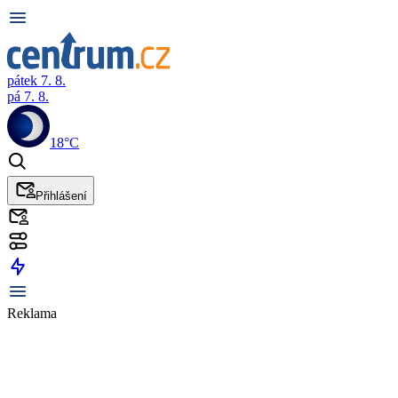
pátek 7. 8.
pá 7. 8.
18°C
Přihlášení
Reklama