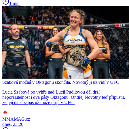
1 min
Szabová možná v Oktagonu skončila. Novotný ji už vidí v UFC
Lucia Szabová po výhře nad Lucií Pudilovou dál drží
neporazitelnost i dva pásy Oktagonu. Ondřej Novotný teď připustil,
že její další zápas už může přijít v UFC.
MMAMAG.cz
dnes, 23:26