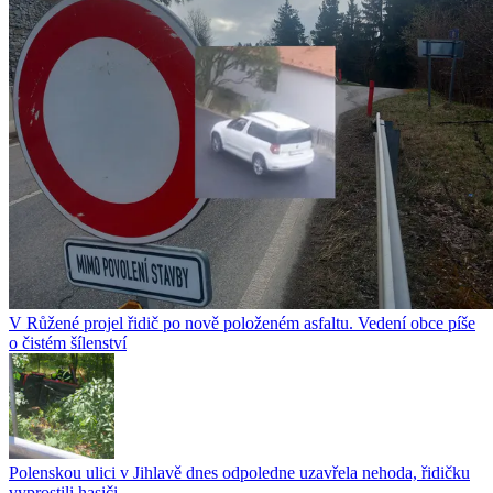
V Růžené projel řidič po nově položeném asfaltu. Vedení obce píše
o čistém šílenství
Polenskou ulici v Jihlavě dnes odpoledne uzavřela nehoda, řidičku
vyprostili hasiči