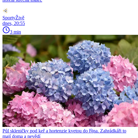
SportyŽivě
dnes, 20:55
3 min
Půl skleničky pod keř a hortenzie kvetou do října. Zahrádkáři to
mají doma a nevědí