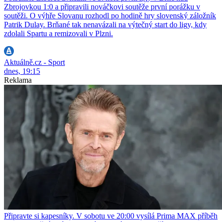
Zbrojovkou 1:0 a připravili nováčkovi soutěže první porážku v
soutěži. O výhře Slovanu rozhodl po hodině hry slovenský záložník
Patrik Dulay. Brňané tak nenavázali na výtečný start do ligy, kdy
zdolali Spartu a remizovali v Plzni.
Aktuálně.cz - Sport
dnes, 19:15
Reklama
Připravte si kapesníky. V sobotu ve 20:00 vysílá Prima MAX příběh