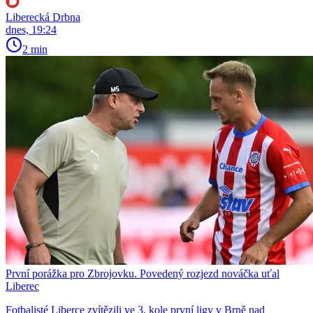
Liberecká Drbna
dnes, 19:24
2 min
První porážka pro Zbrojovku. Povedený rozjezd nováčka uťal
Liberec
Fotbalisté Liberce zvítězili ve 3. kole první ligy v Brně nad