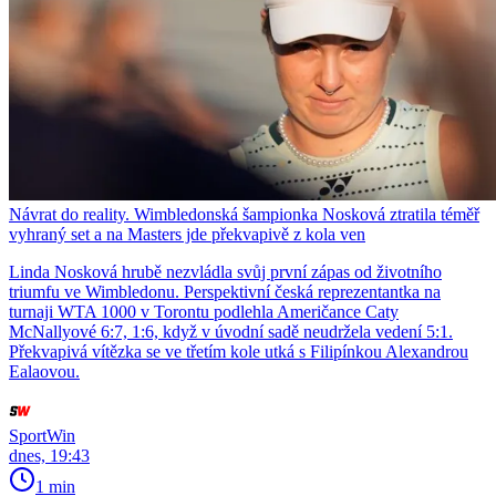
Návrat do reality. Wimbledonská šampionka Nosková ztratila téměř
vyhraný set a na Masters jde překvapivě z kola ven
Linda Nosková hrubě nezvládla svůj první zápas od životního
triumfu ve Wimbledonu. Perspektivní česká reprezentantka na
turnaji WTA 1000 v Torontu podlehla Američance Caty
McNallyové 6:7, 1:6, když v úvodní sadě neudržela vedení 5:1.
Překvapivá vítězka se ve třetím kole utká s Filipínkou Alexandrou
Ealaovou.
SportWin
dnes, 19:43
1 min