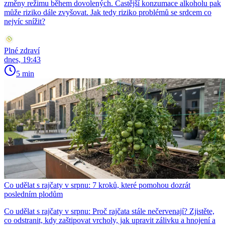
změny režimu během dovolených. Častější konzumace alkoholu pak
může riziko dále zvyšovat. Jak tedy riziko problémů se srdcem co
nejvíc snížit?
Plné zdraví
dnes, 19:43
5 min
Co udělat s rajčaty v srpnu: 7 kroků, které pomohou dozrát
posledním plodům
Co udělat s rajčaty v srpnu: Proč rajčata stále nečervenají? Zjistěte,
co odstranit, kdy zaštipovat vrcholy, jak upravit zálivku a hnojení a