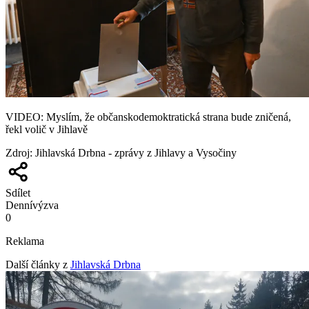
VIDEO: Myslím, že občanskodemoktratická strana bude zničená,
řekl volič v Jihlavě
Zdroj
:
Jihlavská Drbna - zprávy z Jihlavy a Vysočiny
Sdílet
Denní
výzva
0
Reklama
Další články z
Jihlavská Drbna