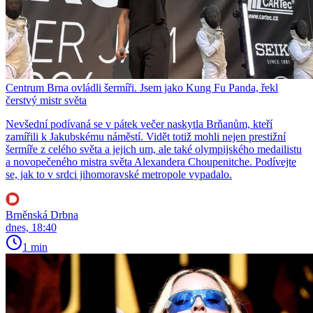
Centrum Brna ovládli šermíři. Jsem jako Kung Fu Panda, řekl
čerstvý mistr světa
Nevšední podívaná se v pátek večer naskytla Brňanům, kteří
zamířili k Jakubskému náměstí. Vidět totiž mohli nejen prestižní
šermíře z celého světa a jejich um, ale také olympijského medailistu
a novopečeného mistra světa Alexandera Choupenitche. Podívejte
se, jak to v srdci jihomoravské metropole vypadalo.
Brněnská Drbna
dnes, 18:40
1 min