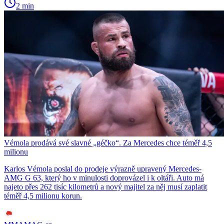
2 min
Vémola prodává své slavné „géčko“. Za Mercedes chce téměř 4,5
milionu
Karlos Vémola poslal do prodeje výrazně upravený Mercedes-
AMG G 63, který ho v minulosti doprovázel i k oltáři. Auto má
najeto přes 262 tisíc kilometrů a nový majitel za něj musí zaplatit
téměř 4,5 milionu korun.