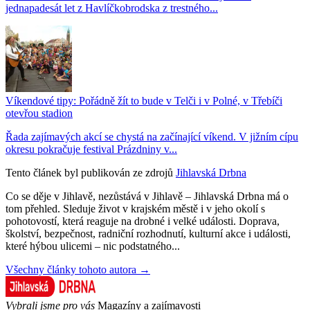
jednapadesát let z Havlíčkobrodska z trestného...
Víkendové tipy: Pořádně žít to bude v Telči i v Polné, v Třebíči
otevřou stadion
Řada zajímavých akcí se chystá na začínající víkend. V jižním cípu
okresu pokračuje festival Prázdniny v...
Tento článek byl publikován ze zdrojů
Jihlavská Drbna
Co se děje v Jihlavě, nezůstává v Jihlavě – Jihlavská Drbna má o
tom přehled. Sleduje život v krajském městě i v jeho okolí s
pohotovostí, která reaguje na drobné i velké události. Doprava,
školství, bezpečnost, radniční rozhodnutí, kulturní akce i události,
které hýbou ulicemi – nic podstatného...
Všechny články tohoto autora →
Vybrali jsme pro vás
Magazíny a zajímavosti