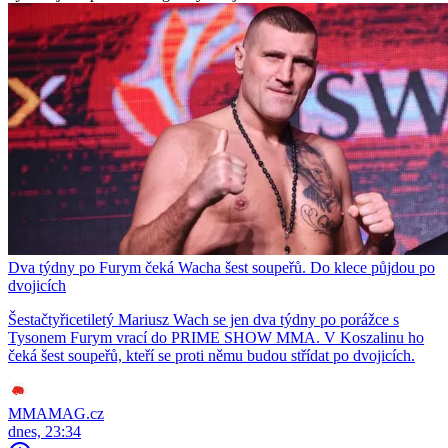
Dva týdny po Furym čeká Wacha šest soupeřů. Do klece půjdou po
dvojicích
Šestačtyřicetiletý Mariusz Wach se jen dva týdny po porážce s
Tysonem Furym vrací do PRIME SHOW MMA. V Koszalinu ho
čeká šest soupeřů, kteří se proti němu budou střídat po dvojicích.
MMAMAG.cz
dnes, 23:34