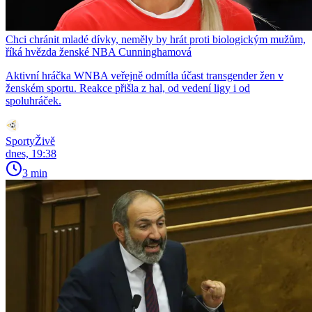
Chci chránit mladé dívky, neměly by hrát proti biologickým mužům,
říká hvězda ženské NBA Cunninghamová
Aktivní hráčka WNBA veřejně odmítla účast transgender žen v
ženském sportu. Reakce přišla z hal, od vedení ligy i od
spoluhráček.
SportyŽivě
dnes, 19:38
3 min