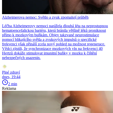
Alzheimerova nemoc: Světlo a zvuk zpomalují průběh
Léčba Alzheimerovy nemoci narážela dlouhá léta na neprostupnou
hematoencefalickou bariéru, která bránila většině léků proniknout
přímo k mozkovým buňkám. Objev takzvané neurostimulace
pomocí blikajícího světla a zvukových impulsů o specifické
frekvenci však přináší zcela nový pohled na možnost regenerace.
Vědci zjistili, že synchronizace mozkových vln na frekvenci 40
Hertzů dokáže stimulovat imunitní buňky v mozku k čištění
nebezpečných usazenin.
Plné zdraví
dnes, 19:44
2 min
Reklama