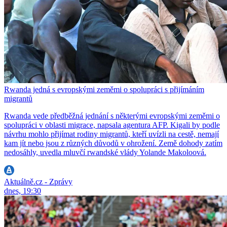
Rwanda jedná s evropskými zeměmi o spolupráci s přijímáním
migrantů
Rwanda vede předběžná jednání s některými evropskými zeměmi o
spolupráci v oblasti migrace, napsala agentura AFP. Kigali by podle
návrhu mohlo přijímat rodiny migrantů, kteří uvízli na cestě, nemají
kam jít nebo jsou z různých důvodů v ohrožení. Země dohody zatím
nedosáhly, uvedla mluvčí rwandské vlády Yolande Makoloová.
Aktuálně.cz - Zprávy
dnes, 19:30