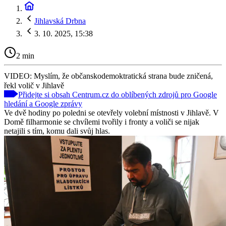
Jihlavská Drbna
3. 10. 2025, 15:38
2 min
VIDEO: Myslím, že občanskodemoktratická strana bude zničená,
řekl volič v Jihlavě
Přidejte si obsah Centrum.cz do oblíbených zdrojů pro Google
hledání a Google zprávy
Ve dvě hodiny po poledni se otevřely volební místnosti v Jihlavě. V
Domě filharmonie se chvílemi tvořily i fronty a voliči se nijak
netajili s tím, komu dali svůj hlas.