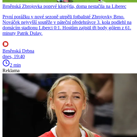
Brněnská Zbrojovka poprvé klopýtla, doma nestačila na Liberec
První porážku v nové sezoně utrpěli fotbalisté Zbrojovky Brno.
Nováček nejvyšší soutěže v páteční předehrávce 3. kola podlehl na
domácím stadionu Liberci 0:1. Hostům zajistil tři body gólem z 61.
minuty Patrik Dulay.
Brněnská Drbna
dnes, 19:40
2 min
Reklama