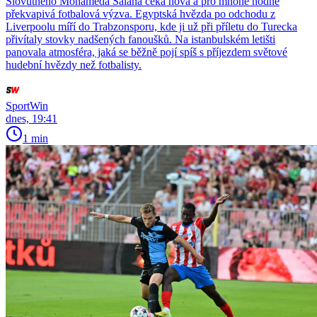
Slovutného Mohameda Salaha čeká nová a pro mnohé hodně
překvapivá fotbalová výzva. Egyptská hvězda po odchodu z
Liverpoolu míří do Trabzonsporu, kde ji už při příletu do Turecka
přivítaly stovky nadšených fanoušků. Na istanbulském letišti
panovala atmosféra, jaká se běžně pojí spíš s příjezdem světové
hudební hvězdy než fotbalisty.
SportWin
dnes, 19:41
1 min