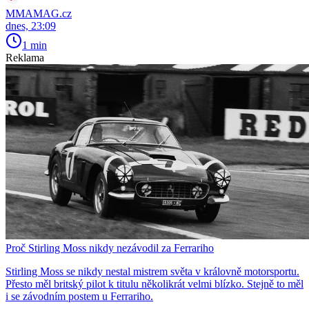
MMAMAG.cz
dnes, 23:09
1 min
Reklama
Proč Stirling Moss nikdy nezávodil za Ferrariho
Stirling Moss se nikdy nestal mistrem světa v královně motorsportu.
Přesto měl britský pilot k titulu několikrát velmi blízko. Stejně to měl
i se závodním postem u Ferrariho.