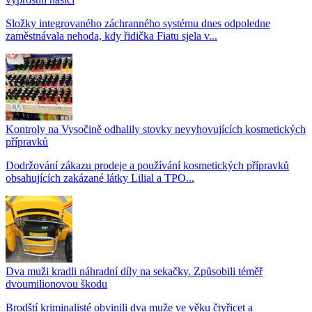
Složky integrovaného záchranného systému dnes odpoledne
zaměstnávala nehoda, kdy řidička Fiatu sjela v...
Kontroly na Vysočině odhalily stovky nevyhovujících kosmetických
přípravků
Dodržování zákazu prodeje a používání kosmetických přípravků
obsahujících zakázané látky Lilial a TPO...
Dva muži kradli náhradní díly na sekačky. Způsobili téměř
dvoumilionovou škodu
Brodští kriminalisté obvinili dva muže ve věku čtyřicet a