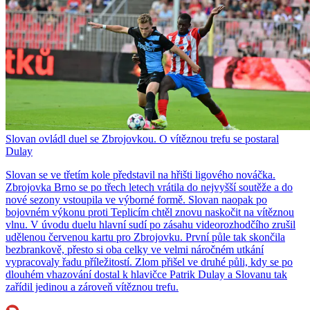
Slovan ovládl duel se Zbrojovkou. O vítěznou trefu se postaral
Dulay
Slovan se ve třetím kole představil na hřišti ligového nováčka.
Zbrojovka Brno se po třech letech vrátila do nejvyšší soutěže a do
nové sezony vstoupila ve výborné formě. Slovan naopak po
bojovném výkonu proti Teplicím chtěl znovu naskočit na vítěznou
vlnu. V úvodu duelu hlavní sudí po zásahu videorozhodčího zrušil
udělenou červenou kartu pro Zbrojovku. První půle tak skončila
bezbrankově, přesto si oba celky ve velmi náročném utkání
vypracovaly řadu příležitostí. Zlom přišel ve druhé půli, kdy se po
dlouhém vhazování dostal k hlavičce Patrik Dulay a Slovanu tak
zařídil jedinou a zároveň vítěznou trefu.