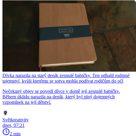
Dívka narazila na starý deník zesnulé babičky. Ten odhalil rodinné
tajemství, kvůli kterému se sotva mohla podívat rodičům do očí
Nečekaný objev se povedl dívce v domě její zesnulé babičky.
Během úklidu narazila na deník, který byl plný dojemných
vzpomínek na její dětství.
Světkreativity
dnes, 07:21
2 min