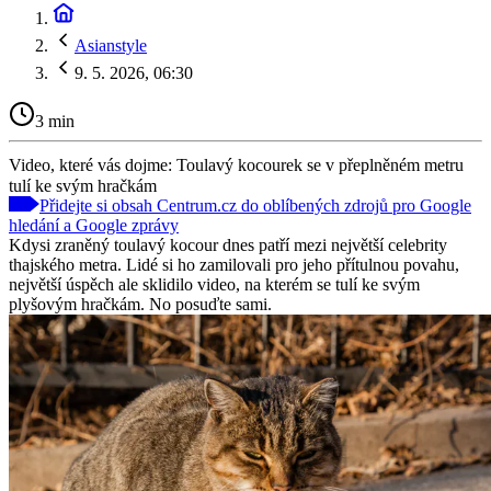
Asianstyle
9. 5. 2026, 06:30
3 min
Video, které vás dojme: Toulavý kocourek se v přeplněném metru
tulí ke svým hračkám
Přidejte si obsah Centrum.cz do oblíbených zdrojů pro Google
hledání a Google zprávy
Kdysi zraněný toulavý kocour dnes patří mezi největší celebrity
thajského metra. Lidé si ho zamilovali pro jeho přítulnou povahu,
největší úspěch ale sklidilo video, na kterém se tulí ke svým
plyšovým hračkám. No posuďte sami.