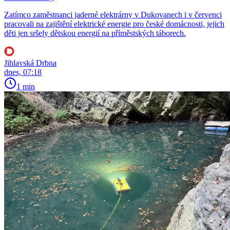
Zatímco zaměstnanci jaderné elektrárny v Dukovanech i v červenci
pracovali na zajištění elektrické energie pro české domácnosti, jejich
děti jen sršely dětskou energií na příměstských táborech.
Jihlavská Drbna
dnes, 07:18
1 min