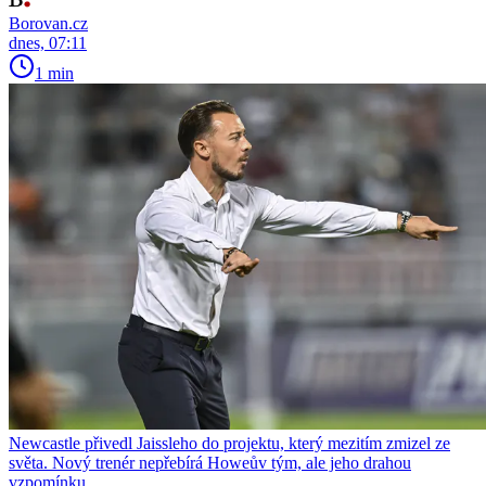
Borovan.cz
dnes, 07:11
1 min
Newcastle přivedl Jaissleho do projektu, který mezitím zmizel ze
světa. Nový trenér nepřebírá Howeův tým, ale jeho drahou
vzpomínku