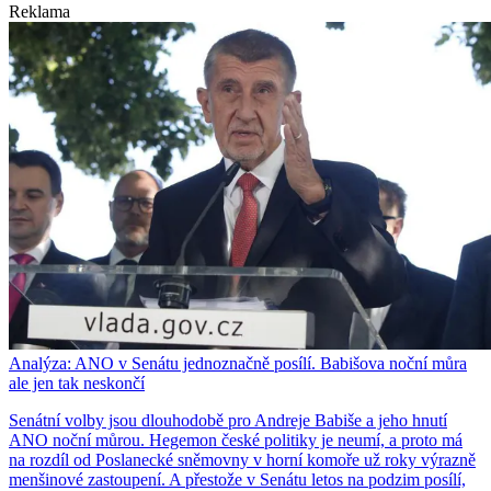
Reklama
Analýza: ANO v Senátu jednoznačně posílí. Babišova noční můra
ale jen tak neskončí
Senátní volby jsou dlouhodobě pro Andreje Babiše a jeho hnutí
ANO noční můrou. Hegemon české politiky je neumí, a proto má
na rozdíl od Poslanecké sněmovny v horní komoře už roky výrazně
menšinové zastoupení. A přestože v Senátu letos na podzim posílí,