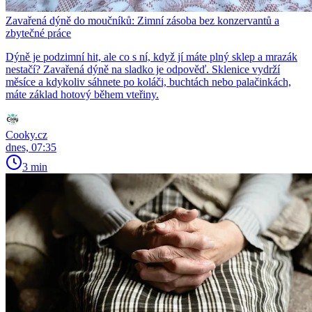
Zavařená dýně do moučníků: Zimní zásoba bez konzervantů a
zbytečné práce
Dýně je podzimní hit, ale co s ní, když jí máte plný sklep a mrazák
nestačí? Zavařená dýně na sladko je odpověď. Sklenice vydrží
měsíce a kdykoliv sáhnete po koláči, buchtách nebo palačinkách,
máte základ hotový během vteřiny.
Cooky.cz
dnes, 07:35
3 min