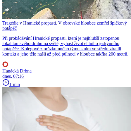
Tragédie v Hranické propasti. V obrovské hloubce zemřel špičkový
potápěč
Při probádávání Hranické propasti, která je nejhlubší zatopenou
lokalitou svého druhu na světě, vyhasl život elitního jeskynního
potápěče. Kolegové z průzkumného týmu s ním ve středu ztratili
kontakt a jeho tělo našli až před půlnocí v hloubce takřka 200 metrů.
Hanácká Drbna
dnes, 07:16
1 min