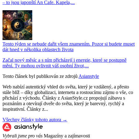
– to jsou japonští An Cafe. Kapela,...
Tento týden se nebude dařit všem znamením. Pozor si budete muset
dát hned v několika oblastech života
Začal nový měsíc a s ním přicházejí i energie, které se postupně
mění. Ty mohou ovlivnit váš osobní život,...
Tento článek byl publikován ze zdrojů
Asianstyle
Web nabízí autentický vhled do světa, který je vzdálený, a přesto
stále blíž – díky globalizaci, internetu a rostoucímu zájmu o vše, co
přichází z východu. Články z AsianStyle.cz propojují zábavu s
poznáním a otevírají dveře do světa, který je barevný, rychlý a
inspirativní. Články z...
Všechny články tohoto autora →
Vybrali jsme pro vás
Magazíny a zajímavosti