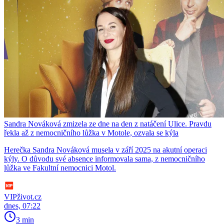
Sandra Nováková zmizela ze dne na den z natáčení Ulice. Pravdu
řekla až z nemocničního lůžka v Motole, ozvala se kýla
Herečka Sandra Nováková musela v září 2025 na akutní operaci
kýly. O důvodu své absence informovala sama, z nemocničního
lůžka ve Fakultní nemocnici Motol.
VIPživot.cz
dnes, 07:22
3 min