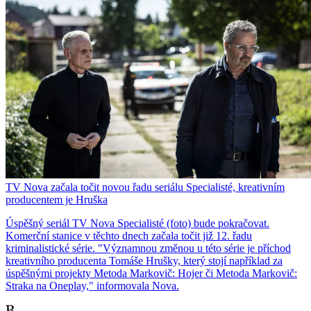
TV Nova začala točit novou řadu seriálu Specialisté, kreativním
producentem je Hruška
Úspěšný seriál TV Nova Specialisté (foto) bude pokračovat.
Komerční stanice v těchto dnech začala točit již 12. řadu
kriminalistické série. "Významnou změnou u této série je příchod
kreativního producenta Tomáše Hrušky, který stojí například za
úspěšnými projekty Metoda Markovič: Hojer či Metoda Markovič:
Straka na Oneplay," informovala Nova.