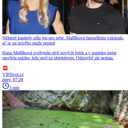
Některé kapitoly píšu jen pro sebe. Mašlíková fanouškům vzkázala,
ať se na nového muže neptají
Hana Mašlíková zveřejnila sérii nových fotek a v popisku sama
otevřela otázku, kdo stojí za objektivem. Odpověď ale nedala.
VIPživot.cz
dnes, 07:28
3 min