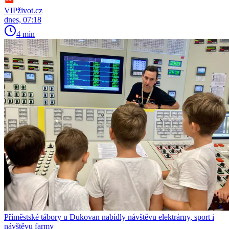
VIPživot.cz
dnes, 07:18
4 min
Příměstské tábory u Dukovan nabídly návštěvu elektrárny, sport i
návštěvu farmy