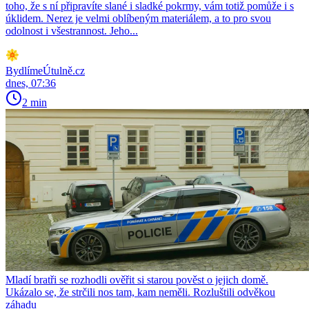
toho, že s ní připravíte slané i sladké pokrmy, vám totiž pomůže i s
úklidem. Nerez je velmi oblíbeným materiálem, a to pro svou
odolnost i všestrannost. Jeho...
BydlímeÚtulně.cz
dnes, 07:36
2 min
Mladí bratři se rozhodli ověřit si starou pověst o jejich domě.
Ukázalo se, že strčili nos tam, kam neměli. Rozluštili odvěkou
záhadu