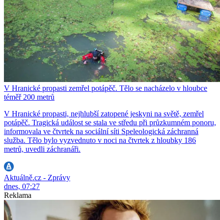
V Hranické propasti zemřel potápěč. Tělo se nacházelo v hloubce
téměř 200 metrů
V Hranické propasti, nejhlubší zatopené jeskyni na světě, zemřel
potápěč. Tragická událost se stala ve středu při průzkumném ponoru,
informovala ve čtvrtek na sociální síti Speleologická záchranná
služba. Tělo bylo vyzvednuto v noci na čtvrtek z hloubky 186
metrů, uvedli záchranáři.
Aktuálně.cz - Zprávy
dnes, 07:27
Reklama