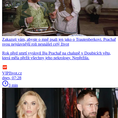
Zakazuji vám, abyste o mně psali jen jako o Trautenberkovi. Prachař
svou nejslavnější roli nesnášel celý život
Rok před smrtí vyslovil Ilja Prachař na chalupě v Doubicích větu,
která měla přežít všechny jeho nekrology. Nepřežila.
VIPživot.cz
dnes, 07:28
3 min