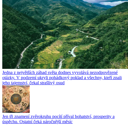
Jedna z největších záhad světa dodnes vyvolává nezodpovězené
otázky. V podzemí ukryli pohádkový poklad a všechny, kteří znali
jeho tajemství, čekal strašlivý osud
Jen tři znamení zvěrokruhu pocítí příval bohatství, prosperity a
úspěchu. Ostatní čeká náročnější měsíc