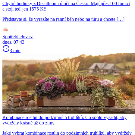
Chytré hodinky z Decathlonu útočí na Česko. Mají přes 100 funkcí
a stojí teď jen 1575 Kč
Představte si, že vyrazíte na ranní běh nebo na túru a chcete […]
Spotřebitelov.cz
dnes, 07:43
3 min
Kombinace rostlin do podzimních truhlíků: Co spolu vysadit, aby
vydržely krásné až do zimy
Jaké vybrat kombinace rostlin do podzimních truhlíků, aby vydržely