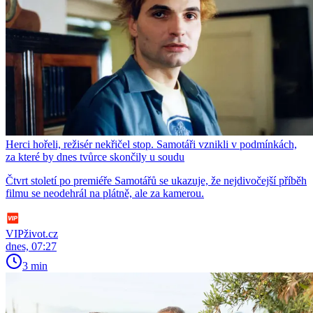
Herci hořeli, režisér nekřičel stop. Samotáři vznikli v podmínkách,
za které by dnes tvůrce skončily u soudu
Čtvrt století po premiéře Samotářů se ukazuje, že nejdivočejší příběh
filmu se neodehrál na plátně, ale za kamerou.
VIPživot.cz
dnes, 07:27
3 min