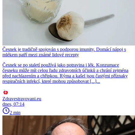
Česnek je tradičně spojován s podporou imunity. Domácí nápoj s
mlékem patří mezi známé lidové recepty
Česnek se po staletí používá jako potravina i lék. Konzumace
česneku může mít celou řadu zdravotních účinků a chrání zejména
před nachlazením a chřipkou. Rýma a kašel jsou častými příznaky
respiračních infekcí, které mohou způsobovat [...]...
Zdravestravovani.eu
dnes, 07:14
2 min