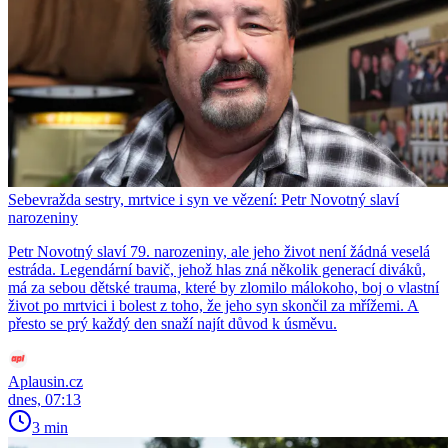
Sebevražda sestry, mrtvice i syn ve vězení: Petr Novotný slaví
narozeniny
Petr Novotný slaví 79. narozeniny, ale jeho život není žádná veselá
estráda. Legendární bavič, jehož hlas zná několik generací diváků,
má za sebou dětské trauma, které by zlomilo málokoho, boj o vlastní
život po mrtvici i bolest z toho, že jeho syn skončil za mřížemi. A
přesto se prý každý den snaží najít důvod k úsměvu.
Aplausin.cz
dnes, 07:13
3 min