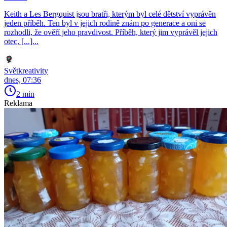
Keith a Les Bergquist jsou bratři, kterým byl celé dětství vyprávěn
jeden příběh. Ten byl v jejich rodině znám po generace a oni se
rozhodli, že ověří jeho pravdivost. Příběh, který jim vyprávěl jejich
otec, [...]...
Světkreativity
dnes, 07:36
2 min
Reklama