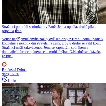
Strážníci pomohli seniorkám v Brně. Jedna upadla, druhá pila a
připálila jídlo
Velice nepříjemné chvíle zažily dvě seniorky z Brna. Jedna upadla v
koupelně a několik dní strávila na zemi, z bytu druhé se valil kouř.
Strážníci našli zakrvácenou ženu se zapnutým sporákem a
doutnajícím hrncem, která se nemohla hýbat. Následně se ukázalo,
že pila.
Brněnská Drbna
dnes, 07:30
1 min