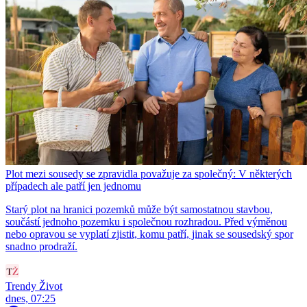
Plot mezi sousedy se zpravidla považuje za společný: V některých
případech ale patří jen jednomu
Starý plot na hranici pozemků může být samostatnou stavbou,
součástí jednoho pozemku i společnou rozhradou. Před výměnou
nebo opravou se vyplatí zjistit, komu patří, jinak se sousedský spor
snadno prodraží.
Trendy Život
dnes, 07:25