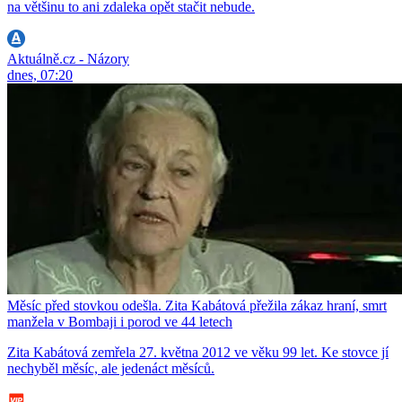
na většinu to ani zdaleka opět stačit nebude.
Aktuálně.cz - Názory
dnes, 07:20
Měsíc před stovkou odešla. Zita Kabátová přežila zákaz hraní, smrt
manžela v Bombaji i porod ve 44 letech
Zita Kabátová zemřela 27. května 2012 ve věku 99 let. Ke stovce jí
nechyběl měsíc, ale jedenáct měsíců.