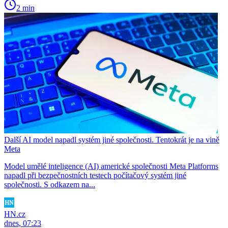
2 min
Další AI model napadl systém jiné společnosti. Tentokrát je na vině
Meta
Model umělé inteligence (AI) americké společnosti Meta Platforms
napadl při bezpečnostních testech počítačový systém jiné
společnosti. S odkazem na...
HN.cz
dnes, 07:23