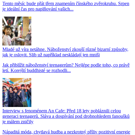
Tento měsíc bude přát třem znamením čínského zvěrokruhu. Srpen
je ideální čas pro naplňování vašich...
Mladé už víra netáhne. Náboženství zkouší různé bizarní způsoby,
jak je oslovit. Slib už například neskládají jen mniši
Jak přiblížit náboženství teenagerům? Nejlépe podle toho, co právě
letí. Korejští buddhisté se rozhodli...
Interview s fenoménem An Cafe: Před 18 lety pobláznili celou
generaci teenagerů. Sláva a dospívání pod drobnohledem fanoušků
je málem zničily
Nápaditá móda, chytlavá hudba a nezkrotný příliv pozitivní energie