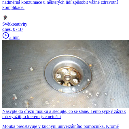
nadměrná konzumace u některých lidí způsobit vážné zdravotní
komplikace.
Světkreativity
dnes, 07:37
3 min
Nasypte do dřezu mouku a sledujte, co se stane. Tento sypký zázrak
má využití, o kterém jste netušili
Mouka představuje v kuchyni univerzálního pomocníka. Kromě