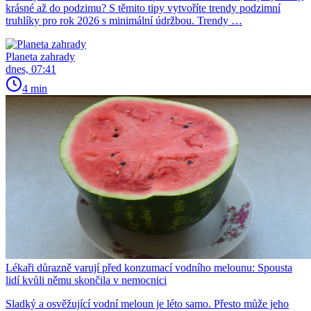
krásné až do podzimu? S těmito tipy vytvoříte trendy podzimní
truhlíky pro rok 2026 s minimální údržbou. Trendy …
Planeta zahrady
dnes, 07:41
4 min
Lékaři důrazně varují před konzumací vodního melounu: Spousta
lidí kvůli němu skončila v nemocnici
Sladký a osvěžující vodní meloun je léto samo. Přesto může jeho