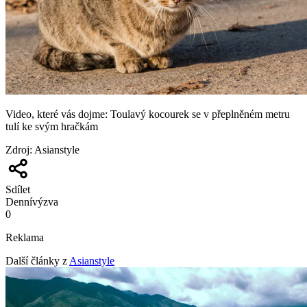
Video, které vás dojme: Toulavý kocourek se v přeplněném metru
tulí ke svým hračkám
Zdroj
:
Asianstyle
Sdílet
Denní
výzva
0
Reklama
Další články z
Asianstyle