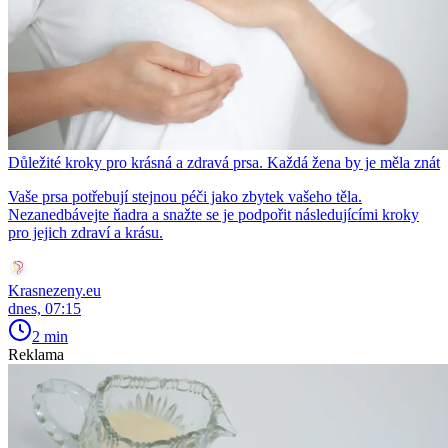
Důležité kroky pro krásná a zdravá prsa. Každá žena by je měla znát
Vaše prsa potřebují stejnou péči jako zbytek vašeho těla.
Nezanedbávejte ňadra a snažte se je podpořit následujícími kroky
pro jejich zdraví a krásu.
Krasnezeny.eu
dnes, 07:15
2 min
Reklama