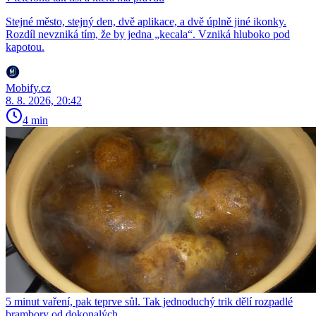
Stejné město, stejný den, dvě aplikace, a dvě úplně jiné ikonky.
Rozdíl nevzniká tím, že by jedna „kecala“. Vzniká hluboko pod
kapotou.
Mobify.cz
8. 8. 2026, 20:42
4 min
5 minut vaření, pak teprve sůl. Tak jednoduchý trik dělí rozpadlé
brambory od dokonalých