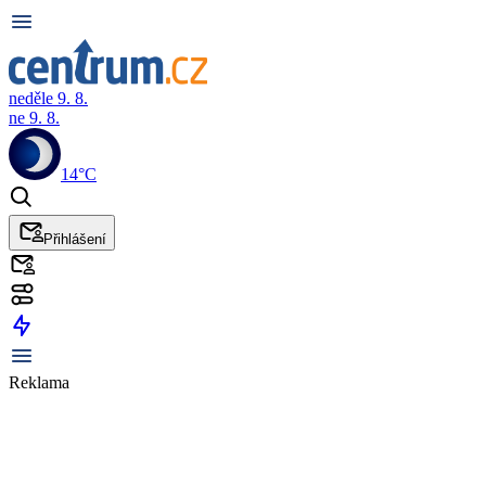
neděle 9. 8.
ne 9. 8.
14°C
Přihlášení
Reklama