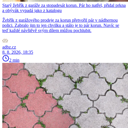
Starý žebřík z garáže za stopadesát korun. Pár ho natřel, přidal prkna
a obývák vypadá jako z katalogu
Žebřík z garážového prodeje za korun přetvořil pár v nádhernou
polici. Zabralo jim to jen chvilku a stálo je to pár korun. Navíc se
teď každé návštěvě svým dílem můžou pochlubit.
adbz.cz
8. 8. 2026, 18:35
2 min