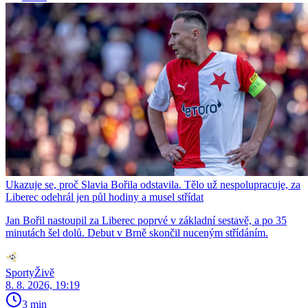
Ukazuje se, proč Slavia Bořila odstavila. Tělo už nespolupracuje, za
Liberec odehrál jen půl hodiny a musel střídat
Jan Bořil nastoupil za Liberec poprvé v základní sestavě, a po 35
minutách šel dolů. Debut v Brně skončil nuceným střídáním.
SportyŽivě
8. 8. 2026, 19:19
3 min