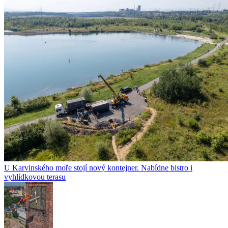
U Karvinského moře stojí nový kontejner. Nabídne bistro i
vyhlídkovou terasu