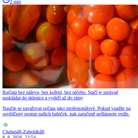
2 min
Rajčata bez nálevu, bez koření, bez ničeho. Stačí je správně
naskládat do sklenice a vydrží až do zimy
Naučte se zavařovat rajčata jako profesionálové. Pokud vsadíte na
osvědčený postup našich babiček, pak zaručeně nešlápnete vedle.
Chalupáři-Zahrádkáři
8. 8. 2026, 22:54