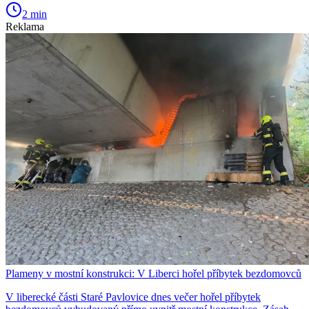
2 min
Reklama
Plameny v mostní konstrukci: V Liberci hořel příbytek bezdomovců
V liberecké části Staré Pavlovice dnes večer hořel příbytek