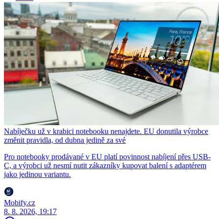
Nabíječku už v krabici notebooku nenajdete. EU donutila výrobce
změnit pravidla, od dubna jedině za své
Pro notebooky prodávané v EU platí povinnost nabíjení přes USB-
C, a výrobci už nesmí nutit zákazníky kupovat balení s adaptérem
jako jedinou variantu.
Mobify.cz
8. 8. 2026, 19:17