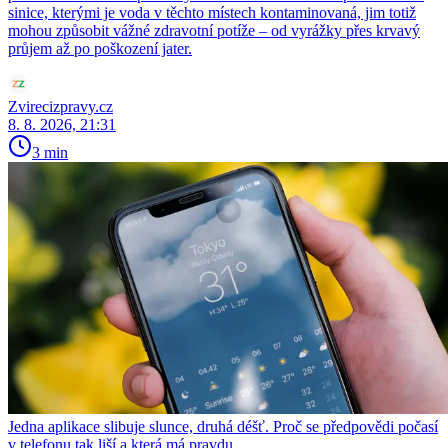
sinice, kterými je voda v těchto místech kontaminovaná, jim totiž
mohou způsobit vážné zdravotní potíže – od vyrážky přes krvavý
průjem až po poškození jater.
Zvirecizpravy.cz
8. 8. 2026, 21:31
3 min
Jedna aplikace slibuje slunce, druhá déšť. Proč se předpovědi počasí
v telefonu tak liší a která má pravdu