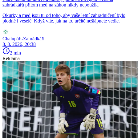
zahrádkářů přitom med na záhon nikdy nepoužila
Okurky a med jsou tu od toho, aby vaše letní zahradničení bylo
plodné i veselé. Když víte, jak na to, určitě nešlápnete vedle.
Chalupáři-Zahrádkáři
8. 8. 2026, 20:38
2 min
Reklama