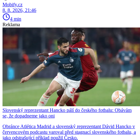
Mobify.cz
8. 8. 2026, 21:46
4 min
Reklama
Slovenský reprezentant Hancko pálí do českého fotbalu: Obávám
se, že dopadneme jako oni
Obránce Atlética Madrid a slovenský reprezentant Dávid Hancko v
červencovém podcastu varoval před stagnací slovenského fotbalu, a
jako odstrašující příklad použil Česko.