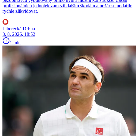
bezdomovců vybudovaný přímo uvnitř mostní konstrukce. Zásah
profesionálních jednotek zamezil dalším škodám a požár se podařilo
rychle zlikvidovat.
Liberecká Drbna
8. 8. 2026, 18:52
1 min