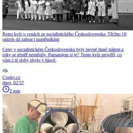
Retro kvíz o cenách ze socialistického Československa: Těchto 10
otázek dá zabrat i pamětníkům
Ceny v socialistickém Československu byly pevně dané státem a
roky se téměř neměnily. Pamatujete si je? Tento kvíz prověří, co
vám z té doby zbylo v hlavě.
Cooky.cz
dnes, 02:57
2 min