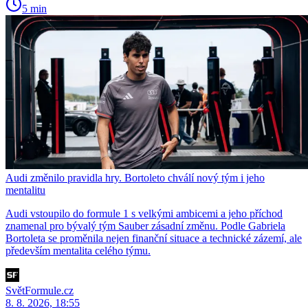
5 min
Audi změnilo pravidla hry. Bortoleto chválí nový tým i jeho
mentalitu
Audi vstoupilo do formule 1 s velkými ambicemi a jeho příchod
znamenal pro bývalý tým Sauber zásadní změnu. Podle Gabriela
Bortoleta se proměnila nejen finanční situace a technické zázemí, ale
především mentalita celého týmu.
SvětFormule.cz
8. 8. 2026, 18:55