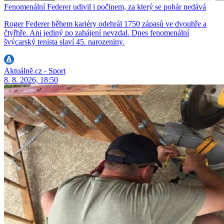
Fenomenální Federer udivil i počinem, za který se pohár nedává
Roger Federer během kariéry odehrál 1750 zápasů ve dvouhře a
čtyřhře. Ani jediný po zahájení nevzdal. Dnes fenomenální
švýcarský tenista slaví 45. narozeniny.
Aktuálně.cz - Sport
8. 8. 2026, 18:50