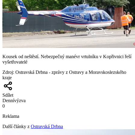
Kousek od neštěstí. Nebezpečný manévr vrtulníku v Kopřivnici řeší
vyšetřovatelé
Zdroj
:
Ostravská Drbna - zprávy z Ostravy a Moravskoslezského
kraje
Sdílet
Denní
výzva
0
Reklama
Další články z
Ostravská Drbna