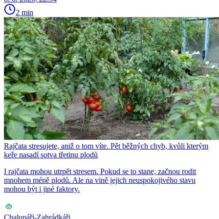
2 min
Rajčata stresujete, aniž o tom víte. Pět běžných chyb, kvůli kterým
keře nasadí sotva třetinu plodů
I rajčata mohou utrpět stresem. Pokud se to stane, začnou rodit
mnohem méně plodů. Ale na vině jejich neuspokojivého stavu
mohou být i jiné faktory.
Chalupáři-Zahrádkáři