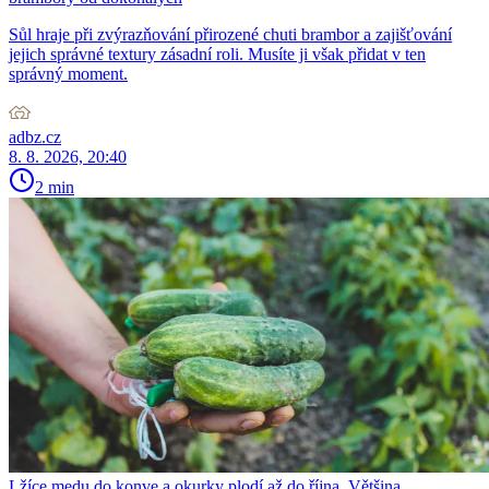
Sůl hraje při zvýrazňování přirozené chuti brambor a zajišťování
jejich správné textury zásadní roli. Musíte ji však přidat v ten
správný moment.
adbz.cz
8. 8. 2026, 20:40
2 min
Lžíce medu do konve a okurky plodí až do října. Většina