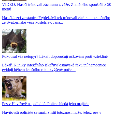
VIDEO: Hasiči trénovali záchranu z věže. Zraněného spouštěli z 50
metrů
Hasiči-lezci ze stanice Frýdek-Místek trénovali záchranu zraněného
ze Svatojánské věže kostela sv. Jana...
Pokousal vás netopýr? Lékaři doporučují očkování proti vzteklině
Lékaři Kliniky infekčního lékařství ostravské fakultní nemocnice
evidují během letošního roku zvýšený počet...
Pes v Havířově napadl dítě. Policie hledá jeho majitele
Havířovští policisté se snaží zjistit totožnost muže, jehož pes v