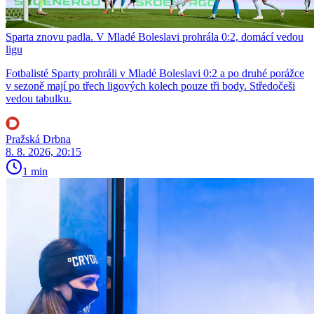
Sparta znovu padla. V Mladé Boleslavi prohrála 0:2, domácí vedou
ligu
Fotbalisté Sparty prohráli v Mladé Boleslavi 0:2 a po druhé porážce
v sezoně mají po třech ligových kolech pouze tři body. Středočeši
vedou tabulku.
Pražská Drbna
8. 8. 2026, 20:15
1 min