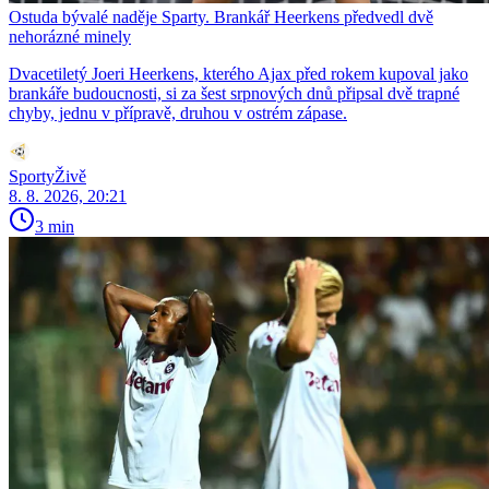
Ostuda bývalé naděje Sparty. Brankář Heerkens předvedl dvě
nehorázné minely
Dvacetiletý Joeri Heerkens, kterého Ajax před rokem kupoval jako
brankáře budoucnosti, si za šest srpnových dnů připsal dvě trapné
chyby, jednu v přípravě, druhou v ostrém zápase.
SportyŽivě
8. 8. 2026, 20:21
3 min