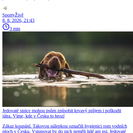
SportyŽivě
8. 8. 2026, 21:43
3 min
Jedovaté sinice mohou psům způsobit krvavý průjem i poškodit
játra. Víme, kde v Česku to hrozí
Zákaz koupání. Takovou nálepkou označili hygienici osm vodních
ploch v Česku. Vstupovat by do nich neměli lidé ani psi. Jedovaté