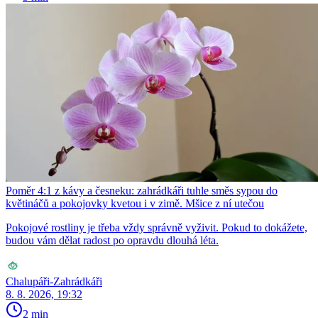
Poměr 4:1 z kávy a česneku: zahrádkáři tuhle směs sypou do
květináčů a pokojovky kvetou i v zimě. Mšice z ní utečou
Pokojové rostliny je třeba vždy správně vyživit. Pokud to dokážete,
budou vám dělat radost po opravdu dlouhá léta.
Chalupáři-Zahrádkáři
8. 8. 2026, 19:32
2 min