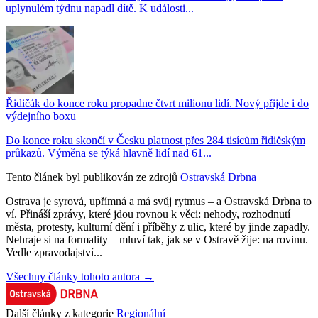
uplynulém týdnu napadl dítě. K události...
Řidičák do konce roku propadne čtvrt milionu lidí. Nový přijde i do
výdejního boxu
Do konce roku skončí v Česku platnost přes 284 tisícům řidičským
průkazů. Výměna se týká hlavně lidí nad 61...
Tento článek byl publikován ze zdrojů
Ostravská Drbna
Ostrava je syrová, upřímná a má svůj rytmus – a Ostravská Drbna to
ví. Přináší zprávy, které jdou rovnou k věci: nehody, rozhodnutí
města, protesty, kulturní dění i příběhy z ulic, které by jinde zapadly.
Nehraje si na formality – mluví tak, jak se v Ostravě žije: na rovinu.
Vedle zpravodajství...
Všechny články tohoto autora →
Další články z kategorie
Regionální