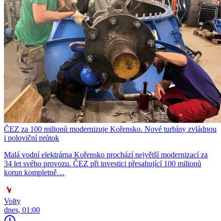
ČEZ za 100 milionů modernizuje Kořensko. Nové turbíny zvládnou
i poloviční průtok
Malá vodní elektrárna Kořensko prochází největší modernizací za
34 let svého provozu. ČEZ při investici přesahující 100 milionů
korun kompletně…
Volty
dnes, 01:00