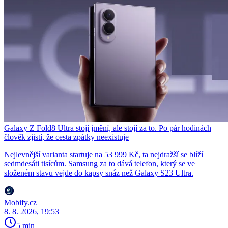
Galaxy Z Fold8 Ultra stojí jmění, ale stojí za to. Po pár hodinách
člověk zjistí, že cesta zpátky neexistuje
Nejlevnější varianta startuje na 53 999 Kč, ta nejdražší se blíží
sedmdesáti tisícům. Samsung za to dává telefon, který se ve
složeném stavu vejde do kapsy snáz než Galaxy S23 Ultra.
Mobify.cz
8. 8. 2026, 19:53
5 min