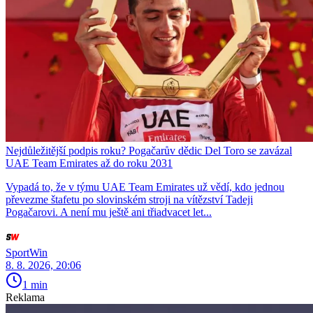
Nejdůležitější podpis roku? Pogačarův dědic Del Toro se zavázal
UAE Team Emirates až do roku 2031
Vypadá to, že v týmu UAE Team Emirates už vědí, kdo jednou
převezme štafetu po slovinském stroji na vítězství Tadeji
Pogačarovi. A není mu ještě ani třiadvacet let...
SportWin
8. 8. 2026, 20:06
1 min
Reklama