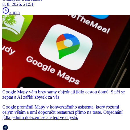
8. 8. 2026, 21:51
2 min
Google Mapy vám brzy samy objednají jídlo cestou domů. Stačí se
zeptat a AI zařídí zbytek za vás
Google proměnil Mapy v konverzačního asistenta, který rozumí
celým větám a umí doporučit restauraci přímo na trase. Objednání
jídla jedním dotazem se ale teprve chystá.