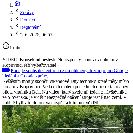
Zprávy
Domácí
Regionální
5. 6. 2026, 06:55
1 min
VIDEO: Kousek od neštěstí. Nebezpečný manévr vrtulníku v
Kopřivnici řeší vyšetřovatelé
Přidejte si obsah Centrum.cz do oblíbených zdrojů pro Google
hledání a Google zprávy
Neštěstím mohly skončit víkendové Dny techniky, které měly místo
konání v Kopřivnici. Velkém tématem posledních dní se stal manévr
pilota vrtulníku Bell. Na videu, který zveřejnil jeden z návštěvníků
ze Slovenska, je vidět nebezpečné otáčení stroje těsně nad zemí. V
kabině byli v tu dobu dva dospělí a k tomu dvě děti.