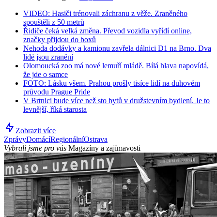
VIDEO: Hasiči trénovali záchranu z věže. Zraněného
spouštěli z 50 metrů
Řidiče čeká velká změna. Převod vozidla vyřídí online,
značky přijdou do boxů
Nehoda dodávky a kamionu zavřela dálnici D1 na Brno. Dva
lidé jsou zranění
Olomoucká zoo má nové lemuří mládě. Bílá hlava napovídá,
že jde o samce
FOTO: Lásku všem. Prahou prošly tisíce lidí na duhovém
průvodu Prague Pride
V Brtnici bude více než sto bytů v družstevním bydlení. Je to
levnější, říká starosta
Zobrazit více
Zprávy
Domácí
Regionální
Ostrava
Vybrali jsme pro vás
Magazíny a zajímavosti