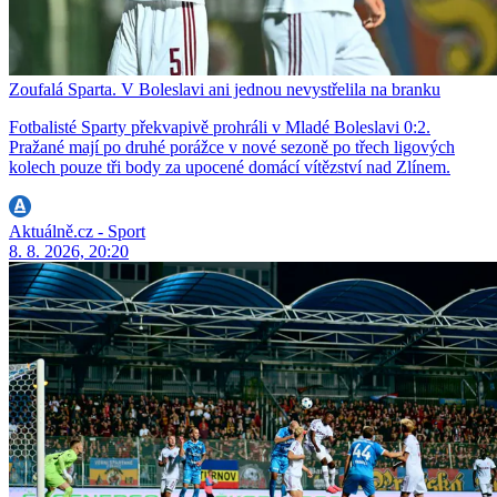
Zoufalá Sparta. V Boleslavi ani jednou nevystřelila na branku
Fotbalisté Sparty překvapivě prohráli v Mladé Boleslavi 0:2.
Pražané mají po druhé porážce v nové sezoně po třech ligových
kolech pouze tři body za upocené domácí vítězství nad Zlínem.
Aktuálně.cz - Sport
8. 8. 2026, 20:20