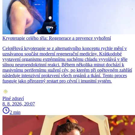
Kryoterapie celého těla: Regenerace a prevence vyhoření
Celotělová kryoterapie se z alternativního konceptu rychle mění v
uznávanou součást moderní regenerační medicíny. Krátkodobé
vystavení organismu extrémnímu suchému chladu vyvolává v těle
silnou neuroendokrinní reakci. Během několika minut dochází k
masivnímu perifernímu stažení cév, po kterém při opětovném zahřátí
následuje intenzivní prokrvení všech orgánů a tkání. Tento proces
funguje jako přirozený restart pro cévní i imunitní systém.
Plné zdraví
8. 8. 2026, 20:07
2 min