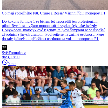
Co mají společného Pitt, Cruise a Rossi? Všichni řídili monopost F1
Do kokpitu formule 1 se během let neposadili jen profesionální
piloti. Rychlost a výkon monopostů si vyzkoušely také hvězdy
Hollywoodu, motocyklové legendy, rallyoví šampioni nebo úspěšní
závodníci z jiných disciplín. Podívejte se na známé osobnosti, které
dostaly jedinečnou příležitost usednout za volant monopostu F1.
SvětFormule.cz
dnes, 18:09
9 min