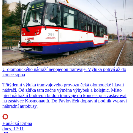
U olomouckého nádraží nepojedou tramvaje. Výluka potrvá až do
konce srpna
Třítýdenní výluka tramvajového provozu čeká olomoucké hlavní
nádraží. Od zítřka tam začne výměna výhybek a kolejnic. Místo
před nádražní budovou budou tramvaje do konce srpna zastavovat
na zastávce Kosmonautů. Do Pavloviček dopravní podnik vypraví
náhradní autobusy.
Hanácká Drbna
dnes, 17:11