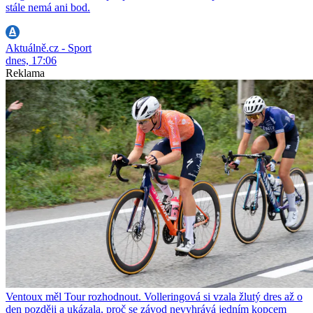
stále nemá ani bod.
Aktuálně.cz - Sport
dnes, 17:06
Reklama
Ventoux měl Tour rozhodnout. Volleringová si vzala žlutý dres až o
den později a ukázala, proč se závod nevyhrává jedním kopcem