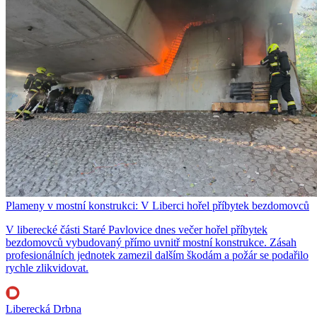
Plameny v mostní konstrukci: V Liberci hořel příbytek bezdomovců
V liberecké části Staré Pavlovice dnes večer hořel příbytek
bezdomovců vybudovaný přímo uvnitř mostní konstrukce. Zásah
profesionálních jednotek zamezil dalším škodám a požár se podařilo
rychle zlikvidovat.
Liberecká Drbna