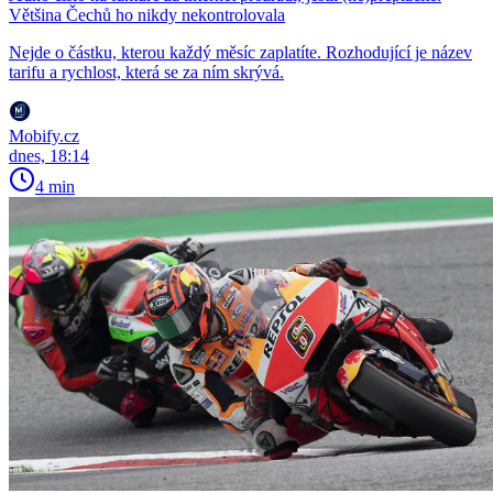
Většina Čechů ho nikdy nekontrolovala
Nejde o částku, kterou každý měsíc zaplatíte. Rozhodující je název
tarifu a rychlost, která se za ním skrývá.
Mobify.cz
dnes, 18:14
4 min