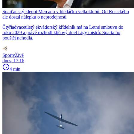
Sparťanský klenot Mercado v hledáčku velkoklubů. Od Rosického
ale dostal nálepku o neprodejnosti
Čtyřiadvacetiletý ekvádorský křídelník má na Letné smlouvu do
roku 2029 a právě rozhodl klíčový duel Ligy mistrů. Sparta ho
pouštět nehodlá.
SportyŽivě
dnes, 17:16
4 min