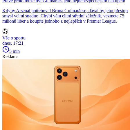
Právě proto může být Guimarães jeho nejnebezpečnějším nákupem
Kdyby Arsenal potřeboval Bruna Guimarãese, dával by jeho přestup
smysl velmi snadno. Chybí vám elitní střední záložník, vezmete 75
milionů liber a koupíte jednoho z nejlepších v Premier League.
Vše o sportu
dnes, 17:21
5 min
Reklama