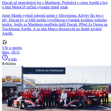
Ducati už neprohrává jen s Martínem. Prohrává s celou Aprilií a boj
o titul MotoGP začíná vypadat úplně jinak
Jorge Martín vyhrál sobotní sprint v Silverstonu. Kdyby šlo jen o
něj, Ducati by si ještě mohla vysvětlovat výsledek kvalitou jednoho
jezdce. Jenže za Martínem nepřijela další Ducati. Přijel Ai Ogura na
Trackhouse Aprilii. A za ním Marco Bezzecchi na druhé tovární
Aprilii.
Vše o sportu
dnes, 18:11
4 min
Reklama