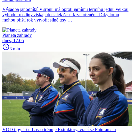
Výsadba jahodníků v srpnu má oproti jarnímu termínu jednu velkou
výhodu: rostliny získají dostatek času k zakořenění. Díky tomu
mohou příští rok vytvořit silné trsy …
Planeta zahrady
dnes, 17:05
3 min
VOD tipy: Ted Lasso trénuje Extraktory, vrací se Futurama a