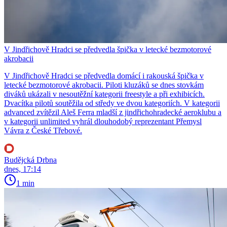
V Jindřichově Hradci se předvedla špička v letecké bezmotorové
akrobacii
V Jindřichově Hradci se předvedla domácí i rakouská špička v
letecké bezmotorové akrobacii. Piloti kluzáků se dnes stovkám
diváků ukázali v nesoutěžní kategorii freestyle a při exhibicích.
Dvacítka pilotů soutěžila od středy ve dvou kategoriích. V kategorii
advanced zvítězil Aleš Ferra mladší z jindřichohradecké aeroklubu a
v kategorii unlimited vyhrál dlouhodobý reprezentant Přemysl
Vávra z České Třebové.
Budějcká Drbna
dnes, 17:14
1 min