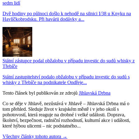
sedm lidí
Dvě hodiny po půlnoci došlo k nehodě na silnici I/38 u Knyku na
Havlíčkobrodsku. Při havárii dodávky a...
Státní zástupce podal obžalobu v případu investic do sudů whisky z
Třebíče
Státní zastupitelství podalo obžalobu v případu investic do sudů s
whisky z Třebíče na podnikatele Ondřeje...
Tento článek byl publikován ze zdrojů
Jihlavská Drbna
Co se děje v Jihlavě, nezůstává v Jihlavě – Jihlavská Drbna má o
tom přehled. Sleduje život v krajském městě i v jeho okolí s
pohotovostí, která reaguje na drobné i velké události. Doprava,
školství, bezpečnost, radniční rozhodnutí, kulturní akce i události,
které hýbou ulicemi – nic podstatného...
Všechny články tohoto autora →