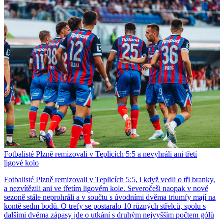
Fotbalisté Plzně remizovali v Teplicích 5:5 a nevyhráli ani třetí
ligové kolo
Fotbalisté Plzně remizovali v Teplicích 5:5, i když vedli o tři branky,
a nezvítězili ani ve třetím ligovém kole. Severočeši naopak v nové
sezoně stále neprohráli a v součtu s úvodními dvěma triumfy mají na
kontě sedm bodů. O trefy se postaralo 10 různých střelců, spolu s
dalšími dvěma zápasy jde o utkání s druhým nejvyšším počtem gólů