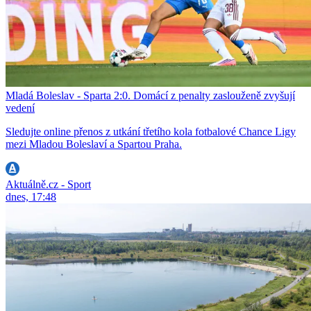
Mladá Boleslav - Sparta 2:0. Domácí z penalty zaslouženě zvyšují
vedení
Sledujte online přenos z utkání třetího kola fotbalové Chance Ligy
mezi Mladou Boleslaví a Spartou Praha.
Aktuálně.cz - Sport
dnes, 17:48