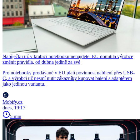
Nabíječku už v krabici notebooku nenajdete. EU donutila výrobce
změnit pravidla, od dubna jedině za své
Pro notebooky prodávané v EU platí povinnost nabíjení přes USB-
C, a výrobci už nesmí nutit zákazníky kupovat balení s adaptérem
jako jedinou variantu.
Mobify.cz
dnes, 19:17
5 min