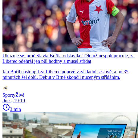
Ukazuje se, proč Slavia Bořila odstavila. Tělo už nespolupracuje, za
Liberec odehrál jen půl hodiny a musel střídat
Jan Bořil nastoupil za Liberec poprvé v základní sestavě, a po 35
minutách šel dolů. Debut v Brně skončil nuceným střídáním.
SportyŽivě
dnes, 19:19
3 min