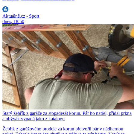
Aktuálně.cz - Sport
dnes, 18:50
Starý žebřík z garáže za stopadesát korun. Pár ho natřel, přidal prkna
a obývák vypadá jako z katalogu
Žebřík z garážového prodeje za korun přetvořil pár v nádhernou