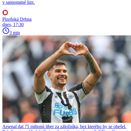
v samostatné lize.
Plzeňská Drbna
dnes, 17:30
3 min
Arsenal dal 75 milionů liber za záložníka, bez kterého by se obešel.