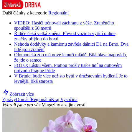
Další články z kategorie
Regionální
VIDEO: Hasiči trénovali záchranu z věže. Zraněného
spouštěli z 50 metrů
Řidiče čeká velká změna. Převod vozidla vyřídí online,
značky přijdou do boxů
Nehoda dodávky a kamionu zavřela dálnici D1 na Brno. Dva
lidé jsou zranění
Olomoucká zoo má nové lemuří mládě. Bílá hlava napovídá,
že jde o samce
FOTO: Lásku všem. Prahou prošly tisíce lidí na duhovém
průvodu Prague Pride
V Brtnici bude více než sto bytů v družstevním bydlení. Je to
levnější, říká starosta
Zobrazit více
Zprávy
Domácí
Regionální
Kraj Vysočina
Vybrali jsme pro vás
Magazíny a zajímavosti