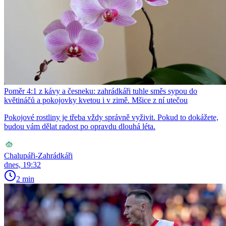
Poměr 4:1 z kávy a česneku: zahrádkáři tuhle směs sypou do
květináčů a pokojovky kvetou i v zimě. Mšice z ní utečou
Pokojové rostliny je třeba vždy správně vyživit. Pokud to dokážete,
budou vám dělat radost po opravdu dlouhá léta.
Chalupáři-Zahrádkáři
dnes, 19:32
2 min