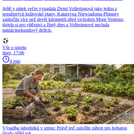
Ještě v pátek večer vypadala Demi Volleringová jako jedna z
poražených královské etapy. Katarzyna Niewiadoma-Phinney
zaútočila více než devět kilometrů před vrcholem Mont Ventoux,
dojela si pro vítězství a žlutý dres a Volleringové nechala
patnáctisekundový deficit.
Vše o sportu
dnes, 17:06
4 min
Výsadba jahodníků v srpnu: Právě teď založíte záhon pro bohatou
úrodu příští rok