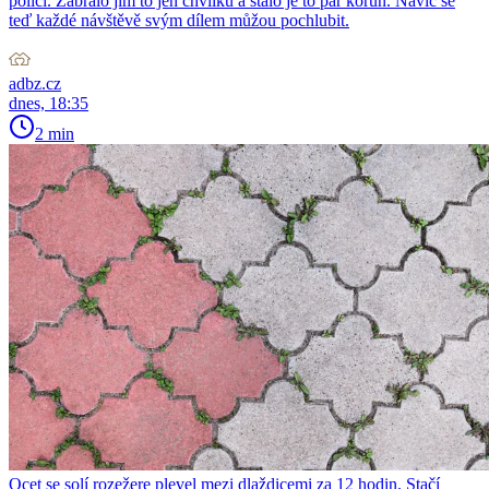
polici. Zabralo jim to jen chvilku a stálo je to pár korun. Navíc se
teď každé návštěvě svým dílem můžou pochlubit.
adbz.cz
dnes, 18:35
2 min
Ocet se solí rozežere plevel mezi dlaždicemi za 12 hodin. Stačí