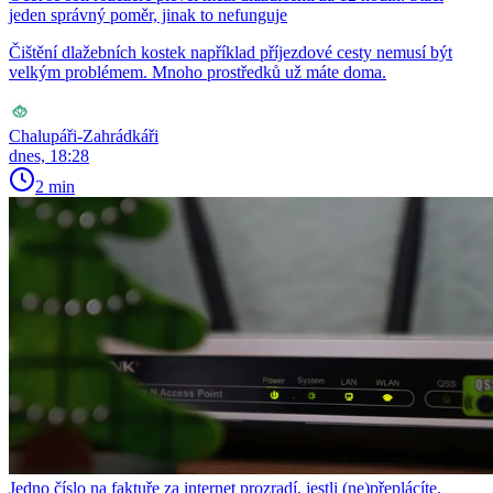
jeden správný poměr, jinak to nefunguje
Čištění dlažebních kostek například příjezdové cesty nemusí být
velkým problémem. Mnoho prostředků už máte doma.
Chalupáři-Zahrádkáři
dnes, 18:28
2 min
Jedno číslo na faktuře za internet prozradí, jestli (ne)přeplácíte.