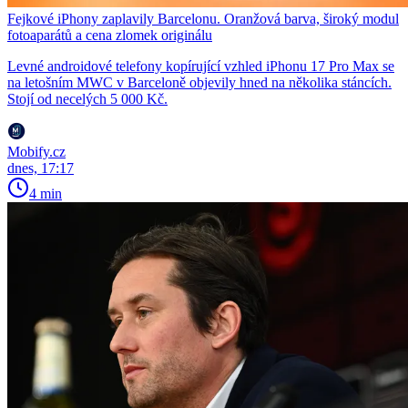
Fejkové iPhony zaplavily Barcelonu. Oranžová barva, široký modul
fotoaparátů a cena zlomek originálu
Levné androidové telefony kopírující vzhled iPhonu 17 Pro Max se
na letošním MWC v Barceloně objevily hned na několika stáncích.
Stojí od necelých 5 000 Kč.
Mobify.cz
dnes, 17:17
4 min