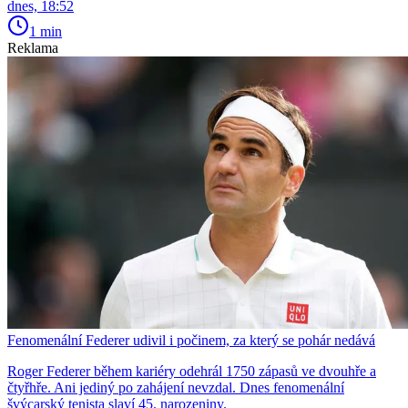
dnes, 18:52
1 min
Reklama
Fenomenální Federer udivil i počinem, za který se pohár nedává
Roger Federer během kariéry odehrál 1750 zápasů ve dvouhře a
čtyřhře. Ani jediný po zahájení nevzdal. Dnes fenomenální
švýcarský tenista slaví 45. narozeniny.