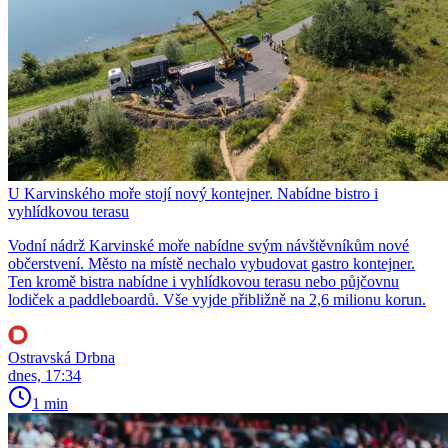
U Karvinského moře stojí nový kontejner. Nabídne bistro i
vyhlídkovou terasu
Vodní nádrž Karvinské moře nabídne svým návštěvníkům nové
občerstvení. Město na místě nechalo vybudovat gastro kontejner.
Ten kromě bistra nabídne i vyhlídkovou terasu nebo půjčovnu
lodiček a paddleboardů. Vše vyjde přibližně na 2,6 milionu korun.
Ostravská Drbna
dnes, 17:34
1 min