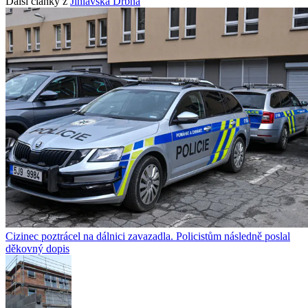
Další články z
Jihlavská Drbna
Cizinec poztrácel na dálnici zavazadla. Policistům následně poslal
děkovný dopis