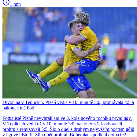
1 min
Divočina v Teplicích. Plzeň vedla v 10. minutě 3:0, prohrávala 4:5 a
nakonec má bod
Fotbalisté Plzně nevyhráli ani ve 3. kole nového ročníku první ligy.
V Teplicích vedli už v 10. minutě 3:0, nakonec však odvraceli
prohru a remizovali 5:5. Šlo o duel s druhým nejvyšším počtem gólů
v ligové historii. Zlín opět prohrál, Bohemians podlehl doma 0:2 a