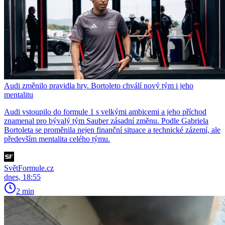
Audi změnilo pravidla hry. Bortoleto chválí nový tým i jeho
mentalitu
Audi vstoupilo do formule 1 s velkými ambicemi a jeho příchod
znamenal pro bývalý tým Sauber zásadní změnu. Podle Gabriela
Bortoleta se proměnila nejen finanční situace a technické zázemí, ale
především mentalita celého týmu.
SvětFormule.cz
dnes, 18:55
2 min