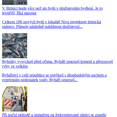
V Brtnici bude více než sto bytů v družstevním bydlení. Je to
levnější, říká starosta
Celkem 106 nových bytů v lokalitě Niva projektuje brtnická
radnice. Plánuje následně nabídnout družstevní...
Rybníky vysychají před očima. Rybáři omezují krmení a přesouvají
ryby ve velkém
Rybářství v celé republice se potýkají s dlouhodobým suchem a
extrémním nedostatek vody. Rybáři omezují...
Při noční nehodě u semaforu na frekventované silnici se zranilo