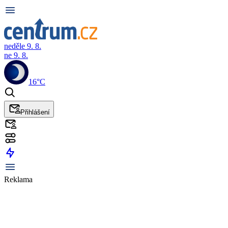
neděle 9. 8.
ne 9. 8.
16°C
Přihlášení
Reklama