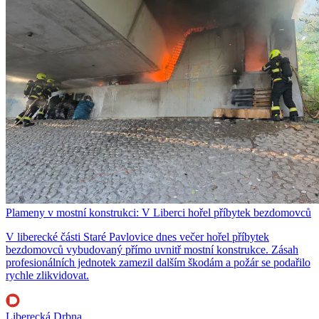
Plameny v mostní konstrukci: V Liberci hořel příbytek bezdomovců
V liberecké části Staré Pavlovice dnes večer hořel příbytek
bezdomovců vybudovaný přímo uvnitř mostní konstrukce. Zásah
profesionálních jednotek zamezil dalším škodám a požár se podařilo
rychle zlikvidovat.
Liberecká Drbna