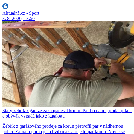
Aktuálně.cz - Sport
8. 8. 2026, 18:50
Starý žebřík z garáže za stopadesát korun. Pár ho natřel, přidal prkna
a obývák vypadá jako z katalogu
Žebřík z garážového prodeje za korun přetvořil pár v nádhernou
polici. Zabralo jim to jen chvilku a stálo je to pár korun. Navíc se