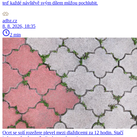
teď každé návštěvě svým dílem můžou pochlubit.
adbz.cz
8. 8. 2026, 18:35
2 min
Ocet se solí rozežere plevel mezi dlaždicemi za 12 hodin. Stačí