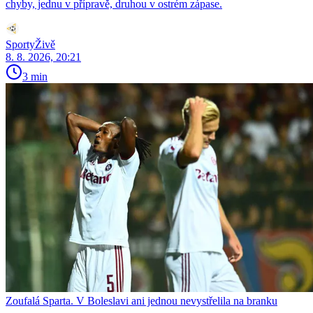
chyby, jednu v přípravě, druhou v ostrém zápase.
SportyŽivě
8. 8. 2026, 20:21
3 min
Zoufalá Sparta. V Boleslavi ani jednou nevystřelila na branku