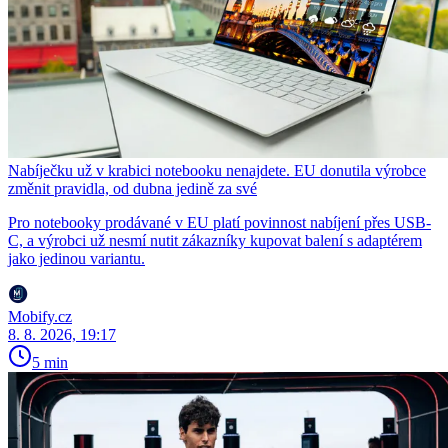
Nabíječku už v krabici notebooku nenajdete. EU donutila výrobce
změnit pravidla, od dubna jedině za své
Pro notebooky prodávané v EU platí povinnost nabíjení přes USB-
C, a výrobci už nesmí nutit zákazníky kupovat balení s adaptérem
jako jedinou variantu.
Mobify.cz
8. 8. 2026, 19:17
5 min