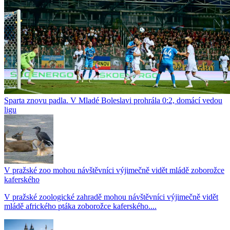
Sparta znovu padla. V Mladé Boleslavi prohrála 0:2, domácí vedou
ligu
V pražské zoo mohou návštěvníci výjimečně vidět mládě zoborožce
kaferského
V pražské zoologické zahradě mohou návštěvníci výjimečně vidět
mládě afrického ptáka zoborožce kaferského....