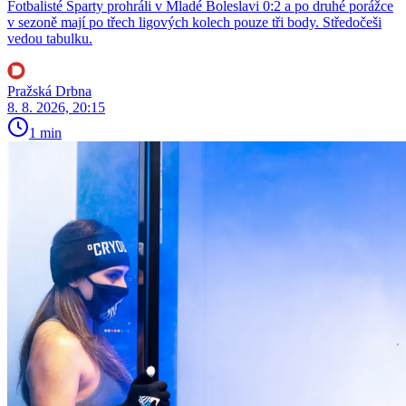
Fotbalisté Sparty prohráli v Mladé Boleslavi 0:2 a po druhé porážce
v sezoně mají po třech ligových kolech pouze tři body. Středočeši
vedou tabulku.
Pražská Drbna
8. 8. 2026, 20:15
1 min