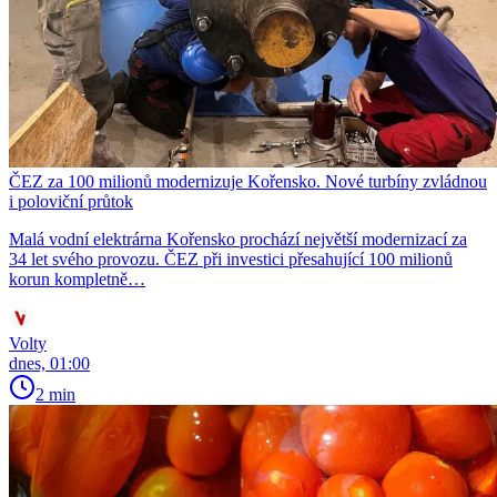
ČEZ za 100 milionů modernizuje Kořensko. Nové turbíny zvládnou
i poloviční průtok
Malá vodní elektrárna Kořensko prochází největší modernizací za
34 let svého provozu. ČEZ při investici přesahující 100 milionů
korun kompletně…
Volty
dnes, 01:00
2 min