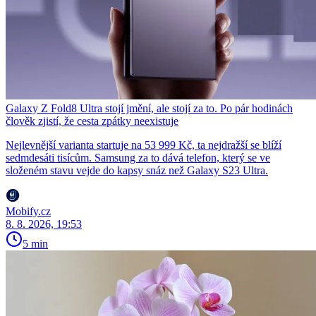
Galaxy Z Fold8 Ultra stojí jmění, ale stojí za to. Po pár hodinách
člověk zjistí, že cesta zpátky neexistuje
Nejlevnější varianta startuje na 53 999 Kč, ta nejdražší se blíží
sedmdesáti tisícům. Samsung za to dává telefon, který se ve
složeném stavu vejde do kapsy snáz než Galaxy S23 Ultra.
Mobify.cz
8. 8. 2026, 19:53
5 min