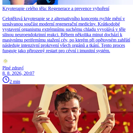
Kryoterapie celého těla: Regenerace a prevence vyhoření
Celotělová kryoterapie se z alternativního konceptu rychle mění v
uznávanou součást moderní regenerační medicíny. Krátkodobé
vystavení organismu extrémnímu suchému chladu vyvolává v těle
silnou neuroendokrinní reakci. Během několika minut dochází k
masivnímu perifernímu stažení cév, po kterém při opětovném zahřátí
následuje intenzivní prokrvení všech orgánů a tkání. Tento proces
funguje jako přirozený restart pro cévní i imunitní systém.
Plné zdraví
8. 8. 2026, 20:07
2 min