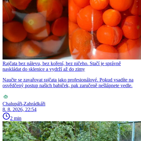
Rajčata bez nálevu, bez koření, bez ničeho. Stačí je správně
naskládat do sklenice a vydrží až do zimy
Naučte se zavařovat rajčata jako profesionálové. Pokud vsadíte na
osvědčený postup našich babiček, pak zaručeně nešlápnete vedle.
Chalupáři-Zahrádkáři
8. 8. 2026, 22:54
2 min