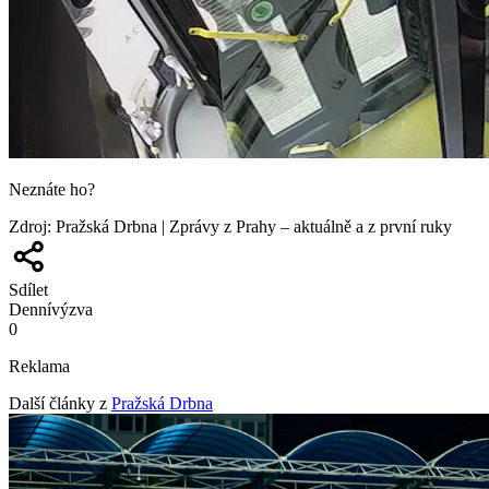
Neznáte ho?
Zdroj
:
Pražská Drbna | Zprávy z Prahy – aktuálně a z první ruky
Sdílet
Denní
výzva
0
Reklama
Další články z
Pražská Drbna