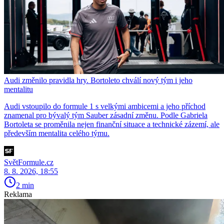
Audi změnilo pravidla hry. Bortoleto chválí nový tým i jeho
mentalitu
Audi vstoupilo do formule 1 s velkými ambicemi a jeho příchod
znamenal pro bývalý tým Sauber zásadní změnu. Podle Gabriela
Bortoleta se proměnila nejen finanční situace a technické zázemí, ale
především mentalita celého týmu.
SvětFormule.cz
8. 8. 2026, 18:55
2 min
Reklama