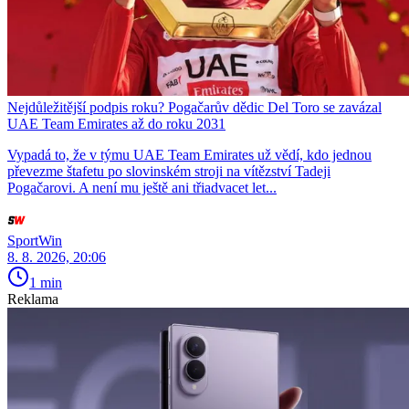
Nejdůležitější podpis roku? Pogačarův dědic Del Toro se zavázal
UAE Team Emirates až do roku 2031
Vypadá to, že v týmu UAE Team Emirates už vědí, kdo jednou
převezme štafetu po slovinském stroji na vítězství Tadeji
Pogačarovi. A není mu ještě ani třiadvacet let...
SportWin
8. 8. 2026, 20:06
1 min
Reklama