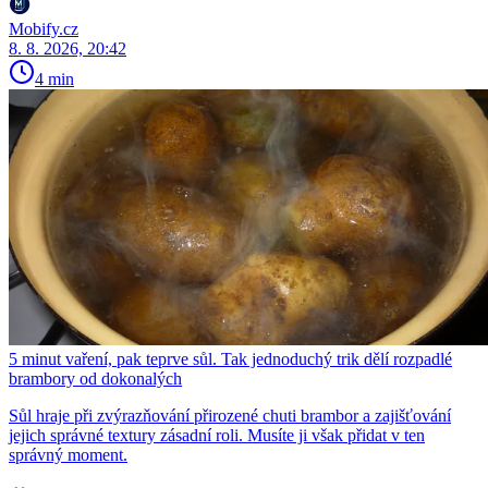
Mobify.cz
8. 8. 2026, 20:42
4 min
5 minut vaření, pak teprve sůl. Tak jednoduchý trik dělí rozpadlé
brambory od dokonalých
Sůl hraje při zvýrazňování přirozené chuti brambor a zajišťování
jejich správné textury zásadní roli. Musíte ji však přidat v ten
správný moment.