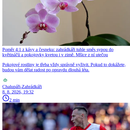
Poměr 4:1 z kávy a česneku: zahrádkáři tuhle směs sypou do
květináčů a pokojovky kvetou i v zimě. Mšice z ní utečou
Pokojové rostliny je třeba vždy správně vyživit. Pokud to dokážete,
budou vám dělat radost po opravdu dlouhá léta.
Chalupáři-Zahrádkáři
8. 8. 2026, 19:32
2 min