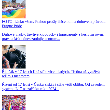
FOTO: Lásku všem. Prahou prošly tisíce lidí na duhovém průvodu
Prague Pride
Duhové vlajky, třpytivé kloboučky i transparenty s hesly za rovná
práva a lásku dnes zaplnily centrum...
Řidičák v 17 letech láká stále více mladých. Třetina už využívá
režim s mentorem
Řízení od 17 let si v Česku získává stále větší oblibu. Od zavedení
systému L17 na začátku roku 2024...