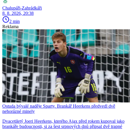
Chalupáři-Zahrádkáři
8. 8. 2026, 20:38
2 min
Reklama
Ostuda bývalé naděje Sparty. Brankář Heerkens předvedl dvě
nehorázné minely
Dvacetiletý Joeri Heerkens, kterého Ajax před rokem kupoval jako
brankáře budoucnosti, si za šest srpnových dnů připsal dvě trapné