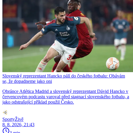
Slovenský reprezentant Hancko pálí do českého fotbalu: Obávám
se, že dopadneme jako oni
Obránce Atlética Madrid a slovenský reprezentant Dávid Hancko v
červencovém podcastu varoval před stagnací slovenského fotbalu, a
jako odstrašující příklad použil Česko.
SportyŽivě
8. 8. 2026, 21:43
3 min