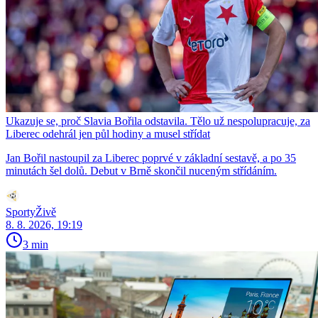
Ukazuje se, proč Slavia Bořila odstavila. Tělo už nespolupracuje, za
Liberec odehrál jen půl hodiny a musel střídat
Jan Bořil nastoupil za Liberec poprvé v základní sestavě, a po 35
minutách šel dolů. Debut v Brně skončil nuceným střídáním.
SportyŽivě
8. 8. 2026, 19:19
3 min