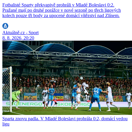
Fotbalisté Sparty překvapivě prohráli v Mladé Boleslavi 0:2.
Pražané mají po druhé porážce v nové sezoně po třech ligových
kolech pouze tři body za upocené domácí vítězství nad Zlínem.
Aktuálně.cz - Sport
8. 8. 2026, 20:20
Sparta znovu padla. V Mladé Boleslavi prohrála 0:2, domácí vedou
ligu