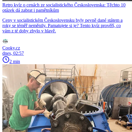
Retro kvíz o cenách ze socialistického Československa: Těchto 10
otázek dá zabrat i pamětníkům
Ceny v socialistickém Československu byly pevně dané státem a
roky se téměř neměnily. Pamatujete si je? Tento kvíz prověří, co
vám z té doby zbylo v hlavě.
Cooky.cz
dnes, 02:57
2 min