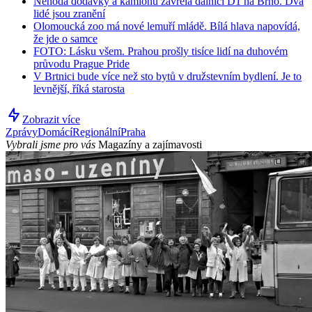
Nehoda dodávky a kamionu zavřela dálnici D1 na Brno. Dva
lidé jsou zranění
Olomoucká zoo má nové lemuří mládě. Bílá hlava napovídá,
že jde o samce
FOTO: Lásku všem. Prahou prošly tisíce lidí na duhovém
průvodu Prague Pride
V Brtnici bude více než sto bytů v družstevním bydlení. Je to
levnější, říká starosta
Zobrazit více
Zprávy
Domácí
Regionální
Praha
Vybrali jsme pro vás
Magazíny a zajímavosti