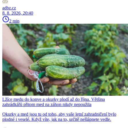
adbz.cz
8. 8. 2026, 20:40
2 min
Lžíce medu do konve a okurky plodí až do října. Většina
zahrádkářů přitom med na záhon nikdy nepoužila
Okurky a med jsou tu od toho, aby vaše letní zahradničení bylo
plodné i veselé. Když víte, jak na to, určitě nešlápnete vedle.