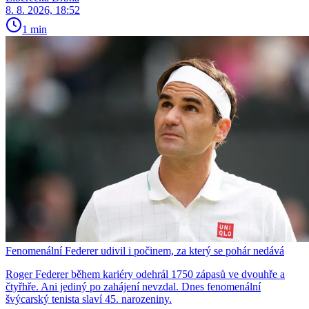
8. 8. 2026, 18:52
1 min
Fenomenální Federer udivil i počinem, za který se pohár nedává
Roger Federer během kariéry odehrál 1750 zápasů ve dvouhře a
čtyřhře. Ani jediný po zahájení nevzdal. Dnes fenomenální
švýcarský tenista slaví 45. narozeniny.