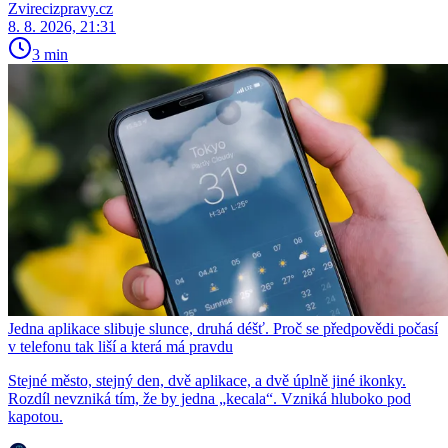
Zvirecizpravy.cz
8. 8. 2026, 21:31
3 min
Jedna aplikace slibuje slunce, druhá déšť. Proč se předpovědi počasí
v telefonu tak liší a která má pravdu
Stejné město, stejný den, dvě aplikace, a dvě úplně jiné ikonky.
Rozdíl nevzniká tím, že by jedna „kecala“. Vzniká hluboko pod
kapotou.