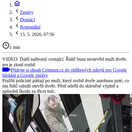
Zprávy
Domácí
Regionální
15. 5. 2026, 07:56
1 min
VIDEO: Další naštvaný cestující. Řidič busu neotevřel muži dveře,
ten je zlostí rozbil
Přidejte si obsah Centrum.cz do oblíbených zdrojů pro Google
hledání a Google zprávy
Pražští policisté pátrají po muži, který rozbil dveře autobusu poté, co
mu řidič odmítl otevřít dveře. Pěstí udeřil do skleněné výplně a
způsobil škodu za třicet tisíc.