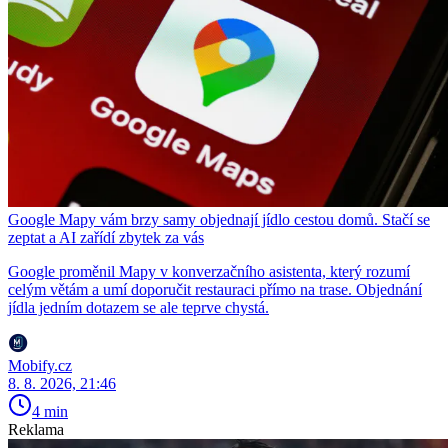
Google Mapy vám brzy samy objednají jídlo cestou domů. Stačí se
zeptat a AI zařídí zbytek za vás
Google proměnil Mapy v konverzačního asistenta, který rozumí
celým větám a umí doporučit restauraci přímo na trase. Objednání
jídla jedním dotazem se ale teprve chystá.
Mobify.cz
8. 8. 2026, 21:46
4 min
Reklama