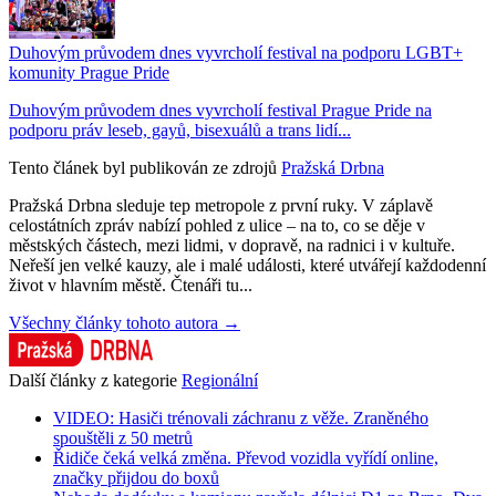
Duhovým průvodem dnes vyvrcholí festival na podporu LGBT+
komunity Prague Pride
Duhovým průvodem dnes vyvrcholí festival Prague Pride na
podporu práv leseb, gayů, bisexuálů a trans lidí...
Tento článek byl publikován ze zdrojů
Pražská Drbna
Pražská Drbna sleduje tep metropole z první ruky. V záplavě
celostátních zpráv nabízí pohled z ulice – na to, co se děje v
městských částech, mezi lidmi, v dopravě, na radnici i v kultuře.
Neřeší jen velké kauzy, ale i malé události, které utvářejí každodenní
život v hlavním městě. Čtenáři tu...
Všechny články tohoto autora →
Další články z kategorie
Regionální
VIDEO: Hasiči trénovali záchranu z věže. Zraněného
spouštěli z 50 metrů
Řidiče čeká velká změna. Převod vozidla vyřídí online,
značky přijdou do boxů