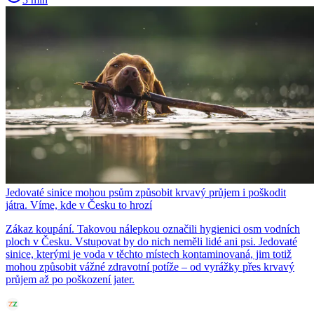
Jedovaté sinice mohou psům způsobit krvavý průjem i poškodit
játra. Víme, kde v Česku to hrozí
Zákaz koupání. Takovou nálepkou označili hygienici osm vodních
ploch v Česku. Vstupovat by do nich neměli lidé ani psi. Jedovaté
sinice, kterými je voda v těchto místech kontaminovaná, jim totiž
mohou způsobit vážné zdravotní potíže – od vyrážky přes krvavý
průjem až po poškození jater.