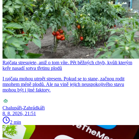
Rajčata stresujete, aniž o tom víte. Pět běžných chyb, kvůli kterým
keře nasadí sotva třetinu plodů
I rajčata mohou utrpět stresem. Pokud se to stane, začnou rodit
mnohem méně plodů. Ale na vině jejich neuspokojivého stavu
mohou být i jiné faktory.
Chalupáři-Zahrádkáři
8. 8. 2026, 21:51
2 min