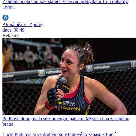
Zahraniční obchod pak skončil v červnu přebytkem 15,5 miliardy
korun.
Aktuálně.cz - Zprávy
dnes, 08:49
Reklama
Pudilová dobojovala se zlomeným palcem. Myslela i na zesnulého
bratra
Lucie Pudilová si ve druhém kole titulového zápasu s Lucií