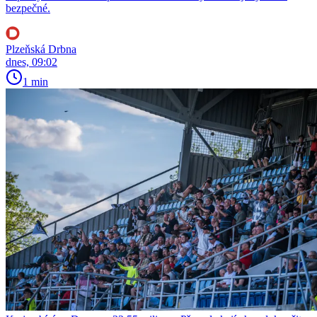
bezpečné.
Plzeňská Drbna
dnes, 09:02
1 min