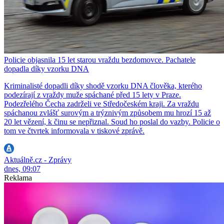
Policie objasnila 15 let starou vraždu bezdomovce. Pachatele
dopadla díky vzorku DNA
Kriminalisté dopadli díky shodě vzorku DNA člověka, kterého
podezírají z vraždy muže spáchané před 15 lety v Praze.
Podezřelého Čecha zadrželi ve Středočeském kraji. Za vraždu
spáchanou zvlášť surovým a trýznivým způsobem mu hrozí 15 až
20 let vězení, k činu se nepřiznal. Soud ho poslal do vazby. Policie o
tom ve čtvrtek informovala v tiskové zprávě.
Aktuálně.cz - Zprávy
dnes, 09:07
Reklama