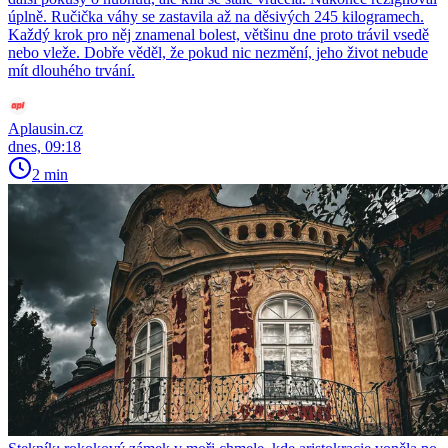
úplně. Ručička váhy se zastavila až na děsivých 245 kilogramech.
Každý krok pro něj znamenal bolest, většinu dne proto trávil vsedě
nebo vleže. Dobře věděl, že pokud nic nezmění, jeho život nebude
mít dlouhého trvání.
Aplausin.cz
dnes, 09:18
2 min