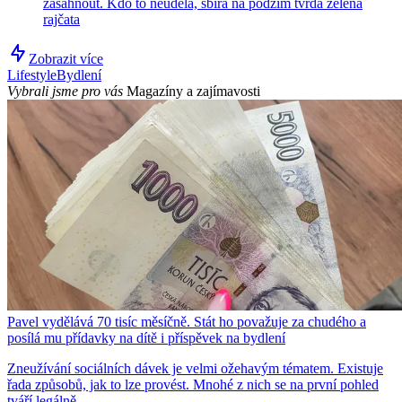
zasáhnout. Kdo to neudělá, sbírá na podzim tvrdá zelená
rajčata
Zobrazit více
Lifestyle
Bydlení
Vybrali jsme pro vás
Magazíny a zajímavosti
Pavel vydělává 70 tisíc měsíčně. Stát ho považuje za chudého a
posílá mu přídavky na dítě i příspěvek na bydlení
Zneužívání sociálních dávek je velmi ožehavým tématem. Existuje
řada způsobů, jak to lze provést. Mnohé z nich se na první pohled
tváří legálně.