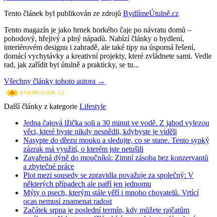
Tento článek byl publikován ze zdrojů
BydlímeÚtulně.cz
Tento magazín je jako hrnek horkého čaje po návratu domů –
pohodový, hřejivý a plný nápadů. Nabízí články o bydlení,
interiérovém designu i zahradě, ale také tipy na úsporná řešení,
domácí vychytávky a kreativní projekty, které zvládnete sami. Vedle
rad, jak zařídit byt útulně a prakticky, se tu...
Všechny články tohoto autora →
Další články z kategorie
Lifestyle
Jedna čajová lžička soli a 30 minut ve vodě. Z jahod vylezou
věci, které byste nikdy nesnědli, kdybyste je viděli
Nasypte do dřezu mouku a sledujte, co se stane. Tento sypký
zázrak má využití, o kterém jste netušili
Zavařená dýně do moučníků: Zimní zásoba bez konzervantů
a zbytečné práce
Plot mezi sousedy se zpravidla považuje za společný: V
některých případech ale patří jen jednomu
Mýty o psech, kterým stále věří i mnoho chovatelů. Vrtící
ocas nemusí znamenat radost
Začátek srpna je poslední termín, kdy můžete rajčatům