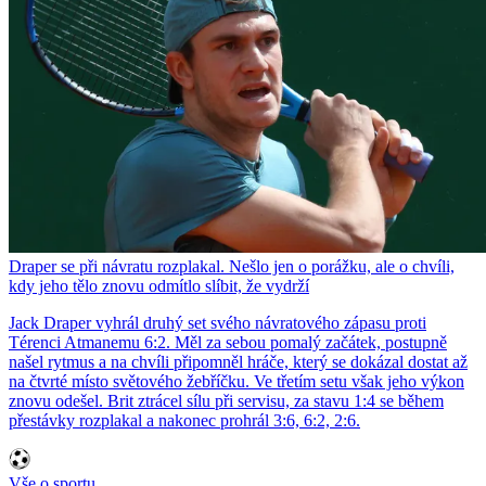
Draper se při návratu rozplakal. Nešlo jen o porážku, ale o chvíli,
kdy jeho tělo znovu odmítlo slíbit, že vydrží
Jack Draper vyhrál druhý set svého návratového zápasu proti
Térenci Atmanemu 6:2. Měl za sebou pomalý začátek, postupně
našel rytmus a na chvíli připomněl hráče, který se dokázal dostat až
na čtvrté místo světového žebříčku. Ve třetím setu však jeho výkon
znovu odešel. Brit ztrácel sílu při servisu, za stavu 1:4 se během
přestávky rozplakal a nakonec prohrál 3:6, 6:2, 2:6.
Vše o sportu