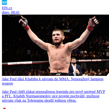
HN.cz
dnes, 08:41
Jake Paul láká Khabiba k návratu do MMA. Neporažený šampion
reaguje
Jake Paul chtěl získat neporaženou legendu pro nově spojené MVP
a PFL. Khabib Nurmagomedov sice projekt pochválil, možnost
návratu však na Telegramu shodil jedinou větou.