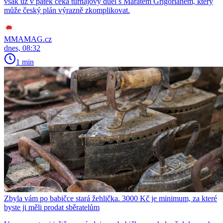
však už v pátek čeká turnajový duel s Maratem Grigorianem, který
může český plán výrazně zkomplikovat.
MMAMAG.cz
dnes, 08:32
1 min
Zbyla vám po babičce stará žehlička. 3000 Kč je minimum, za které
byste ji měli prodat sběratelům