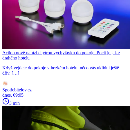
Action nově nabízí chytrou vychytávku do pokoje. Pocit je jak z
drahého hotelu
Když vejdete do pokoje v hezkém hotelu, něco vás uklidní ještě
dřív, […]
Spotřebitelov.cz
dnes, 09:05
3 min