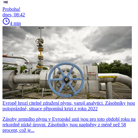
Proboha!
dnes, 08:42
4 min
Evropě hrozí citelné zdražení plynu, varují analytici. Zásobníky jsou
poloprázdné, situace připomíná krizi z roku 2022
Zásoby zemního plynu v Evropské unii jsou pro toto období roku na
rekordně nízké úrovni. Zásobníky jsou naplněny z méně než 58
procent, což je...