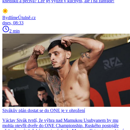
knedlíků a pečiva? Lze jej využít v kuchyni, ale i na zahradě!
BydlímeÚtulně.cz
dnes, 08:33
2 min
Sivákův plán dostat se do ONE je v ohrožení
Václav Sivák tvrdí, že výhra nad Mamukou Usubyanem by mu
mohla otevřít dveře do ONE Championship. Ruského postojáře