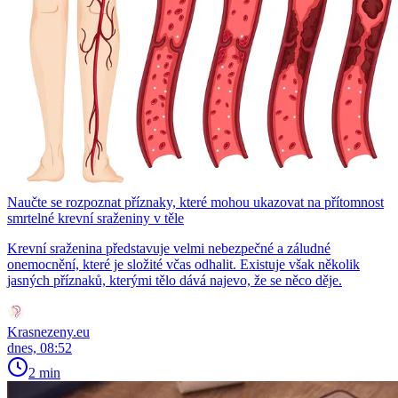
Naučte se rozpoznat příznaky, které mohou ukazovat na přítomnost
smrtelné krevní sraženiny v těle
Krevní sraženina představuje velmi nebezpečné a záludné
onemocnění, které je složité včas odhalit. Existuje však několik
jasných příznaků, kterými tělo dává najevo, že se něco děje.
Krasnezeny.eu
dnes, 08:52
2 min