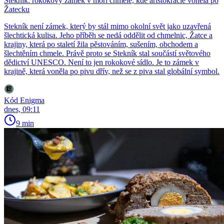
Stekník: rokokový zámek v moři chmele, kde aristokracie voněla po
Žatecku
Stekník není zámek, který by stál mimo okolní svět jako uzavřená
šlechtická kulisa. Jeho příběh se nedá oddělit od chmelnic, Žatce a
krajiny, která po staletí žila pěstováním, sušením, obchodem a
šlechtěním chmele. Právě proto se Stekník stal součástí světového
dědictví UNESCO. Není to jen rokokové sídlo. Je to zámek v
krajině, která voněla po pivu dřív, než se z piva stal globální symbol.
Kód Enigma
dnes, 09:11
9 min