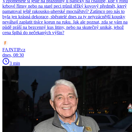
Vzpomenete si ještě na prázdniny u babičky na chalupě, kde v rohu
krbové římsy nebo na staré peci trůnil těžký kovový předmět, který
pamatoval ještě rakousko-uherské mocnářství? Zatímco pro nás to
byla jen krásná dekorace, sběratelé dnes za ty nejvzácnější kousky
neváhají zaplatit tisíce korun na ruku. Jak ale poznat, zda se vám na
půdě práší na bezcenný kus litiny, nebo na skutečný unikát, jehož
cena šplhá do nečekaných výšin?
FAJNTIP.cz
dnes, 08:30
3 min