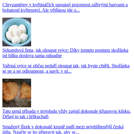
Chryzantémy v květináčích upoutají pozornost zářivými barvami a
bohatostí květenství. Ale většinou jde o...
Sekundová finta, jak oloupat vejce: Díky tomuto postupu skořápka
od bílku doslova sama odpadne
Vařená vejce se občas nedaří oloupat tak, jak byste chtěli. Skořápka
se ne a ne odloupnout, a navíc v ní...
Tato tajná přísada v trojobalu vždy zajistí dokonale křupavou kůrku.
Dělají to tak i šéfkuchaři
Smažený řízek v dokonalé krustě patří mezi nejoblíbenější česká
jídla. Naučte se ho připravit tak, aby se...