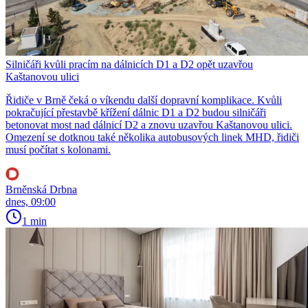
Silničáři kvůli pracím na dálnicích D1 a D2 opět uzavřou
Kaštanovou ulici
Řidiče v Brně čeká o víkendu další dopravní komplikace. Kvůli
pokračující přestavbě křížení dálnic D1 a D2 budou silničáři
betonovat most nad dálnicí D2 a znovu uzavřou Kaštanovou ulici.
Omezení se dotknou také několika autobusových linek MHD, řidiči
musí počítat s kolonami.
Brněnská Drbna
dnes, 09:00
1 min