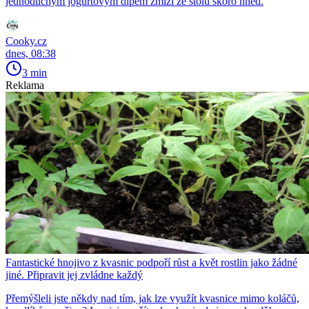
jednoduchým jogurtovým dipem zmizí ze stolu skoro hned.
Cooky.cz
dnes, 08:38
3 min
Reklama
Fantastické hnojivo z kvasnic podpoří růst a květ rostlin jako žádné
jiné. Připravit jej zvládne každý
Přemýšleli jste někdy nad tím, jak lze využít kvasnice mimo koláčů,