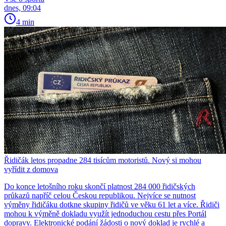
dnes, 09:04
4 min
Řidičák letos propadne 284 tisícům motoristů. Nový si mohou
vyřídit z domova
Do konce letošního roku skončí platnost 284 000 řidičských
průkazů napříč celou Českou republikou. Nejvíce se nutnost
výměny řidičáku dotkne skupiny řidičů ve věku 61 let a více. Řidiči
mohou k výměně dokladu využít jednoduchou cestu přes Portál
dopravy. Elektronické podání žádosti o nový doklad je rychlé a