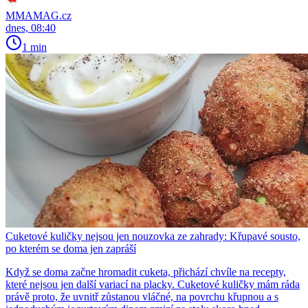
MMAMAG.cz
dnes, 08:40
1 min
Cuketové kuličky nejsou jen nouzovka ze zahrady: Křupavé sousto,
po kterém se doma jen zapráší
Když se doma začne hromadit cuketa, přichází chvíle na recepty,
které nejsou jen další variací na placky. Cuketové kuličky mám ráda
právě proto, že uvnitř zůstanou vláčné, na povrchu křupnou a s