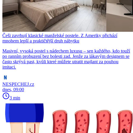
Češi zavrhují klasické manželské postele. Z Ameriky přichází
mnohem lepší a praktičtější druh nábytku
Masivní, vysoká postel s nádechem luxusu – sen každého, kdo touží
po ranním probuzení bez bolesti zad. Jenže za lákavým designem se
často skrývá past, kvůli které můžete utratit majlant za pouhou
imitaci.
NESPECHEJ.cz
dnes, 09:00
3 min