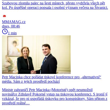
Szabovou zlomila palec na šesti místech, přesto vydržela všech pět
kol. Po úspěšné operaci popsala i osobní význam večera na Štvanici.
MMAMAG.cz
dnes, 08:46
1 min
Petr Macinka chce pořádat tiskové konference pro „alternativní“
média. Sám z jejich prostředí pochází
Ministr zahraničí Petr Macinka (Motoristé) opět neumožnil
novinářce Zdislavě Pokorné vstup na tiskovou konferenci. S ironií jí
vzkázal, že pro ni uspořádá tiskovku pro konspirátory. Sám přitom z
prostředí reálné…