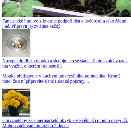
Fantastické hnojivo z kvasnic podpoří růst a květ rostlin jako žádné
jiné. Připravit jej zvládne každý
Nasypte do dřezu mouku a sledujte, co se stane. Tento sypký zázrak
má využití, o kterém jste netušili
Mouka představuje v kuchyni univerzálního pomocníka. Kromě
toho, že s ní připravíte slané i sladké pokrmy,...
Chryzantémy ze supermarketů obvykle v květináči dlouho nevydrží.
Mohou začít vadnout už po 2 dnech