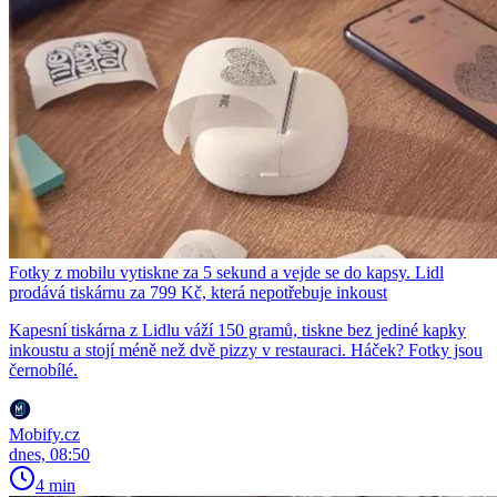
Fotky z mobilu vytiskne za 5 sekund a vejde se do kapsy. Lidl
prodává tiskárnu za 799 Kč, která nepotřebuje inkoust
Kapesní tiskárna z Lidlu váží 150 gramů, tiskne bez jediné kapky
inkoustu a stojí méně než dvě pizzy v restauraci. Háček? Fotky jsou
černobílé.
Mobify.cz
dnes, 08:50
4 min