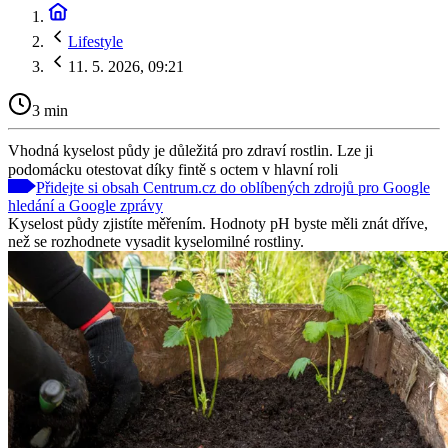
Lifestyle
11. 5. 2026, 09:21
3 min
Vhodná kyselost půdy je důležitá pro zdraví rostlin. Lze ji
podomácku otestovat díky fintě s octem v hlavní roli
Přidejte si obsah Centrum.cz do oblíbených zdrojů pro Google
hledání a Google zprávy
Kyselost půdy zjistíte měřením. Hodnoty pH byste měli znát dříve,
než se rozhodnete vysadit kyselomilné rostliny.