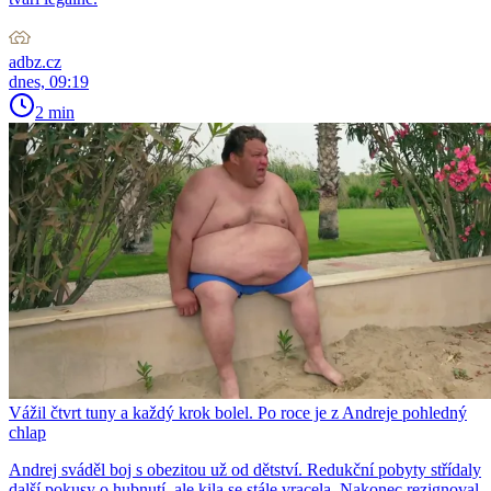
adbz.cz
dnes, 09:19
2 min
Vážil čtvrt tuny a každý krok bolel. Po roce je z Andreje pohledný
chlap
Andrej sváděl boj s obezitou už od dětství. Redukční pobyty střídaly
další pokusy o hubnutí, ale kila se stále vracela. Nakonec rezignoval