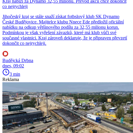
Kraj nabízí za Dynamo 32,55 milionu. Převod akcií chce dokončit
co nejrychleji
Jihočeský kraj se stále snaží získat fotbslový klub SK Dynamo
České Budějovice. Majitelce klubu Nnece Ede předložil oficiální
nabídku na odkup většinového podílu za 32,55 milionu korun.
Podmínkou je však vyřešení závazků, které má klub vůči své
současné vlastnici. Kraj zároveň deklaruje, že je připraven převzetí
dokončit co nejrychleji.
Budějcká Drbna
dnes, 09:02
3 min
Reklama