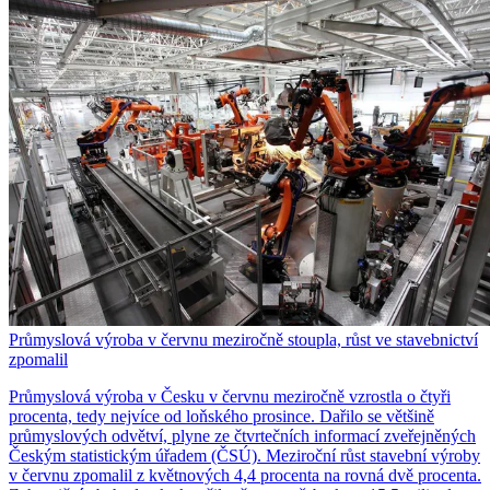
Průmyslová výroba v červnu meziročně stoupla, růst ve stavebnictví
zpomalil
Průmyslová výroba v Česku v červnu meziročně vzrostla o čtyři
procenta, tedy nejvíce od loňského prosince. Dařilo se většině
průmyslových odvětví, plyne ze čtvrtečních informací zveřejněných
Českým statistickým úřadem (ČSÚ). Meziroční růst stavební výroby
v červnu zpomalil z květnových 4,4 procenta na rovná dvě procenta.