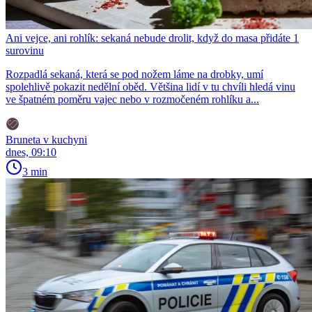
Ani vejce, ani rohlík: sekaná nebude drolit, když do masa přidáte 1
surovinu
Rozpadlá sekaná, která se pod nožem láme na drobky, umí
spolehlivě pokazit nedělní oběd. Většina lidí v tu chvíli hledá vinu
ve špatném poměru vajec nebo v rozmočeném rohlíku a...
Bruneta v kuchyni
dnes, 09:10
3 min