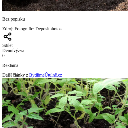
Bez popisku
Zdroj
:
Fotografie: Depositphotos
Sdílet
Denní
výzva
0
Reklama
Další články z
BydlímeÚtulně.cz