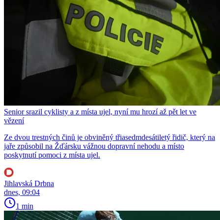
Senior srazil cyklisty a z místa ujel, nyní mu hrozí až pět let ve
vězení
Ze dvou trestných činů je obviněný třiasedmdesátiletý řidič, který na
jaře způsobil na Žďársku vážnou dopravní nehodu a místo
poskytnutí pomoci z místa ujel.
Jihlavská Drbna
dnes, 09:04
1 min