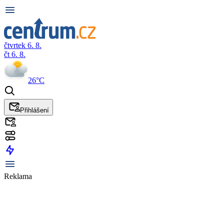
čtvrtek 6. 8.
čt 6. 8.
26°C
Přihlášení
Reklama