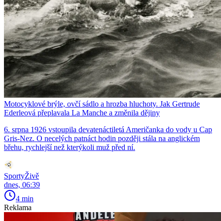
Motocyklové brýle, ovčí sádlo a hrozba hluchoty. Jak Gertrude
Ederleová přeplavala La Manche a změnila dějiny
6. srpna 1926 vstoupila devatenáctiletá Američanka do vody u Cap
Gris-Nez. O necelých patnáct hodin později stála na anglickém
břehu, rychlejší než kterýkoli muž před ní.
SportyŽivě
dnes, 06:39
4 min
Reklama