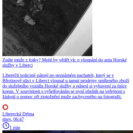
Znáte muže z fotky? Mohl by vědět víc o vloupání do auta Horské
služby v Liberci
Liberečtí policisté pátrají po neznámém pachateli, který se v
Březinově ulici v Liberci vloupal u tamní prodejny smíšeného zboží
do služebního vozidla Horské služby a odnesl si vybavení za tisíce
korun. V souvislosti s vyšetřováním se nyní obrátili na veřejnost s
žádostí o pomoc při ztotožnění muže zachyceného na fotografii.
Liberecká Drbna
dnes, 06:47
1 min