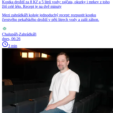
Kostka droždí za 8 Kč a 5 litrů vody: rajčata, okurky i mrkev z toho
žijí celé léto. Recept je na dvě minuty
Mezi zahrádkáři koluje jednoduchý recept: rozpustit kostku
čerstvého pekařského droždí v pěti litrech vody a zalít záhon.
Chalupáři-Zahrádkáři
dnes, 06:26
3 min