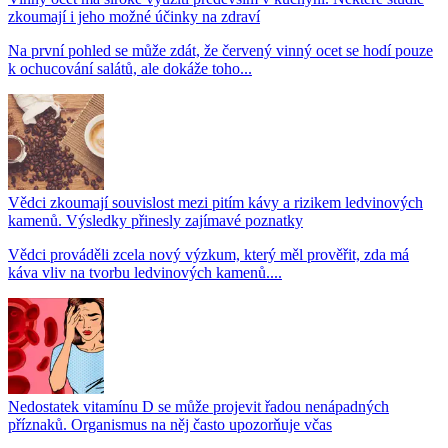
zkoumají i jeho možné účinky na zdraví
Na první pohled se může zdát, že červený vinný ocet se hodí pouze
k ochucování salátů, ale dokáže toho...
Vědci zkoumají souvislost mezi pitím kávy a rizikem ledvinových
kamenů. Výsledky přinesly zajímavé poznatky
Vědci prováděli zcela nový výzkum, který měl prověřit, zda má
káva vliv na tvorbu ledvinových kamenů....
Nedostatek vitamínu D se může projevit řadou nenápadných
příznaků. Organismus na něj často upozorňuje včas