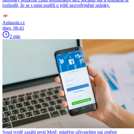
rozhodli, že se s nimi podělí o ještě nezveřejněné snímky.
Aplausin.cz
dnes, 06:41
2 min
Soud tvrdě zasáhl proti Metě: mladým uživatelům má změnit