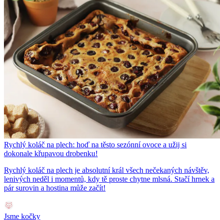
Rychlý koláč na plech: hoď na těsto sezónní ovoce a užij si
dokonale křupavou drobenku!
Rychlý koláč na plech je absolutní král všech nečekaných návštěv,
lenivých neděl i momentů, kdy tě proste chytne mlsná. Stačí hrnek a
pár surovin a hostina může začít!
Jsme kočky