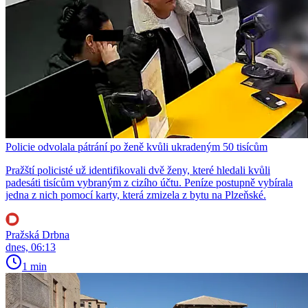
Policie odvolala pátrání po ženě kvůli ukradeným 50 tisícům
Pražští policisté už identifikovali dvě ženy, které hledali kvůli
padesáti tisícům vybraným z cizího účtu. Peníze postupně vybírala
jedna z nich pomocí karty, která zmizela z bytu na Plzeňské.
Pražská Drbna
dnes, 06:13
1 min