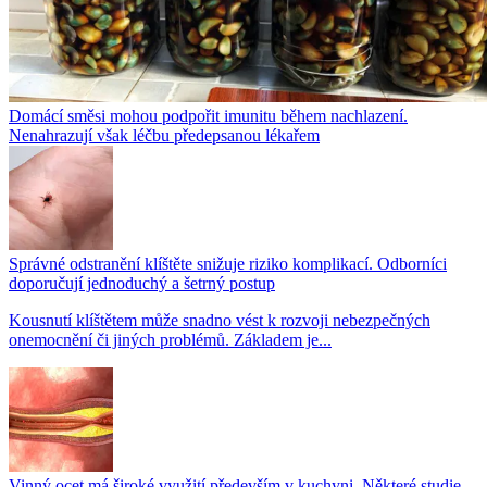
Domácí směsi mohou podpořit imunitu během nachlazení.
Nenahrazují však léčbu předepsanou lékařem
Správné odstranění klíštěte snižuje riziko komplikací. Odborníci
doporučují jednoduchý a šetrný postup
Kousnutí klíštětem může snadno vést k rozvoji nebezpečných
onemocnění či jiných problémů. Základem je...
Vinný ocet má široké využití především v kuchyni. Některé studie