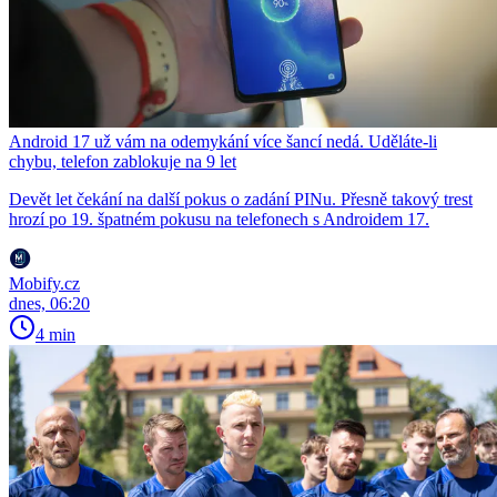
Android 17 už vám na odemykání více šancí nedá. Uděláte-li
chybu, telefon zablokuje na 9 let
Devět let čekání na další pokus o zadání PINu. Přesně takový trest
hrozí po 19. špatném pokusu na telefonech s Androidem 17.
Mobify.cz
dnes, 06:20
4 min