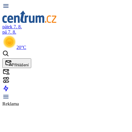
pátek 7. 8.
pá 7. 8.
20°C
Přihlášení
Reklama