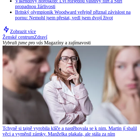
Víkendový horoskop: Lvi rozjedou vášnivý flirt a Štíři
propadnou žárlivosti
Britský olympionik Woodward veřejně přiznal závislost na
pornu: Nemohl jsem přestat, vedl jsem dvojí život
Zobrazit více
Ženské centrum
Zdraví
Vybrali jsme pro vás
Magazíny a zajímavosti
Tchyně si tajně vyrobila klíče a nastěhovala se k nim. Martin jí sbalil
věci a vyměnil zámky. Manželka plakala, ale stála za ním