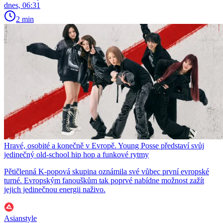
dnes, 06:31
2 min
Hravé, osobité a konečně v Evropě. Young Posse představí svůj
jedinečný old-school hip hop a funkové rytmy
Pětičlenná K-popová skupina oznámila své vůbec první evropské
turné. Evropským fanouškům tak poprvé nabídne možnost zažít
jejich jedinečnou energii naživo.
Asianstyle