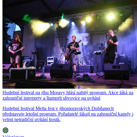
Hudební festival na jihu Moravy hlásí nabitý program. Akce láká na
zahraniční interprety a štamprli slivovice na uvítání
Hudební festival Metla fest v jihomoravských Dubňanech
představuje letošní program. Pořadatelé lákají na zahraniční kapely i
velmi netradiční uvítání hostů.