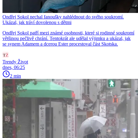
Ondřej Sokol nechal fanoušky nahlédnout do svého soukromí.
Ukázal, jak tráví dovolenou s dětmi
Ondřej Sokol patří mezi známé osobnosti, které si rodinné soukromí
většinou pečlivě chrání. Tentokrát ale udělal výjimku a ukázal, jak
se synem Adamem a dcerou Ester procestoval část Skotska.
Trendy Život
dnes, 06:25
2 min