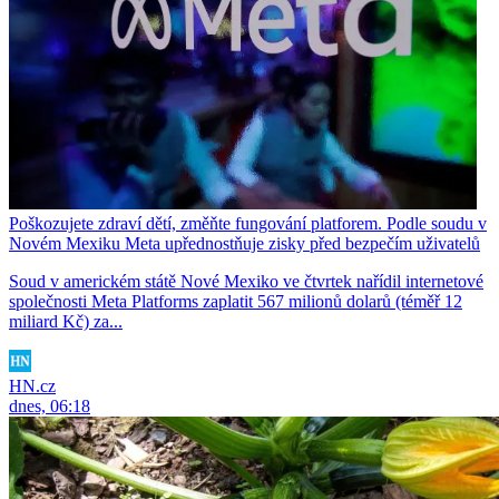
Poškozujete zdraví dětí, změňte fungování platforem. Podle soudu v
Novém Mexiku Meta upřednostňuje zisky před bezpečím uživatelů
Soud v americkém státě Nové Mexiko ve čtvrtek nařídil internetové
společnosti Meta Platforms zaplatit 567 milionů dolarů (téměř 12
miliard Kč) za...
HN.cz
dnes, 06:18