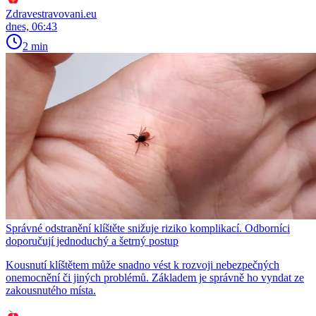
Zdravestravovani.eu
dnes, 06:43
2 min
Správné odstranění klíštěte snižuje riziko komplikací. Odborníci
doporučují jednoduchý a šetrný postup
Kousnutí klíštětem může snadno vést k rozvoji nebezpečných
onemocnění či jiných problémů. Základem je správně ho vyndat ze
zakousnutého místa.