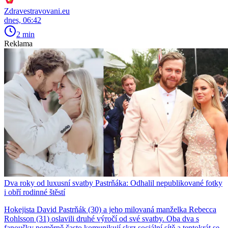
Zdravestravovani.eu
dnes, 06:42
2 min
Reklama
Dva roky od luxusní svatby Pastrňáka: Odhalil nepublikované fotky
i obří rodinné štěstí
Hokejista David Pastrňák (30) a jeho milovaná manželka Rebecca
Rohlsson (31) oslavili druhé výročí od své svatby. Oba dva s
fanoušky poměrně často komunikují skrz sociální sítě a tentokrát se