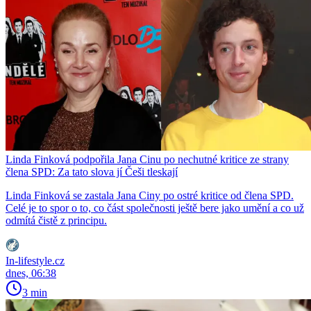
Linda Finková podpořila Jana Cinu po nechutné kritice ze strany
člena SPD: Za tato slova jí Češi tleskají
Linda Finková se zastala Jana Ciny po ostré kritice od člena SPD.
Celé je to spor o to, co část společnosti ještě bere jako umění a co už
odmítá čistě z principu.
In-lifestyle.cz
dnes, 06:38
3 min