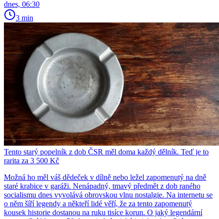
dnes, 06:30
3 min
Tento starý popelník z dob ČSR měl doma každý dělník. Teď je to
rarita za 3 500 Kč
Možná ho měl váš dědeček v dílně nebo ležel zapomenutý na dně
staré krabice v garáži. Nenápadný, tmavý předmět z dob raného
socialismu dnes vyvolává obrovskou vlnu nostalgie. Na internetu se
o něm šíří legendy a někteří lidé věří, že za tento zapomenutý
kousek historie dostanou na ruku tisíce korun. O jaký legendární