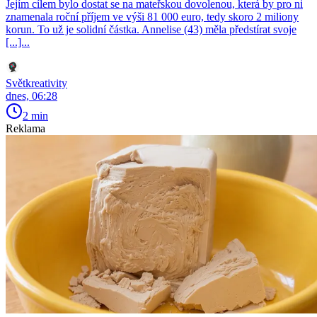
Jejím cílem bylo dostat se na mateřskou dovolenou, která by pro ni
znamenala roční příjem ve výši 81 000 euro, tedy skoro 2 miliony
korun. To už je solidní částka. Annelise (43) měla předstírat svoje
[...]...
Světkreativity
dnes, 06:28
2 min
Reklama