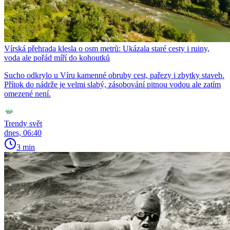
Vírská přehrada klesla o osm metrů: Ukázala staré cesty i ruiny,
voda ale pořád míří do kohoutků
Sucho odkrylo u Víru kamenné obruby cest, pařezy i zbytky staveb.
Přítok do nádrže je velmi slabý, zásobování pitnou vodou ale zatím
omezené není.
Trendy svět
dnes, 06:40
3 min