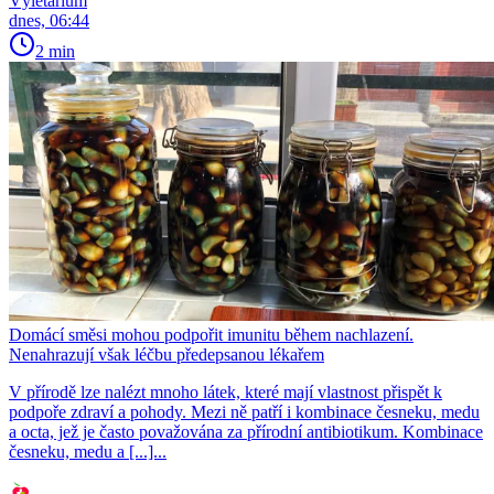
Výletárium
dnes, 06:44
2 min
Domácí směsi mohou podpořit imunitu během nachlazení.
Nenahrazují však léčbu předepsanou lékařem
V přírodě lze nalézt mnoho látek, které mají vlastnost přispět k
podpoře zdraví a pohody. Mezi ně patří i kombinace česneku, medu
a octa, jež je často považována za přírodní antibiotikum. Kombinace
česneku, medu a [...]...