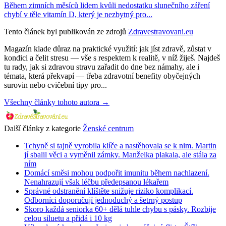
Během zimních měsíců lidem kvůli nedostatku slunečního záření
chybí v těle vitamín D, který je nezbytný pro...
Tento článek byl publikován ze zdrojů
Zdravestravovani.eu
Magazín klade důraz na praktické využití: jak jíst zdravě, zůstat v
kondici a čelit stresu — vše s respektem k realitě, v níž žiješ. Najdeš
tu rady, jak si zdravou stravu zařadit do dne bez námahy, ale i
témata, která překvapí — třeba zdravotní benefity obyčejných
surovin nebo cvičební tipy pro...
Všechny články tohoto autora →
Další články z kategorie
Ženské centrum
Tchyně si tajně vyrobila klíče a nastěhovala se k nim. Martin
jí sbalil věci a vyměnil zámky. Manželka plakala, ale stála za
ním
Domácí směsi mohou podpořit imunitu během nachlazení.
Nenahrazují však léčbu předepsanou lékařem
Správné odstranění klíštěte snižuje riziko komplikací.
Odborníci doporučují jednoduchý a šetrný postup
Skoro každá seniorka 60+ dělá tuhle chybu s pásky. Rozbije
celou siluetu a přidá i 10 kg