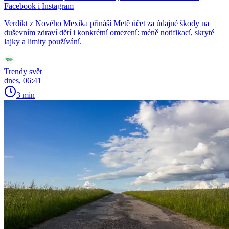
Facebook i Instagram
Verdikt z Nového Mexika přináší Metě účet za údajné škody na
duševním zdraví dětí i konkrétní omezení: méně notifikací, skryté
lajky a limity používání.
Trendy svět
dnes, 06:41
3 min