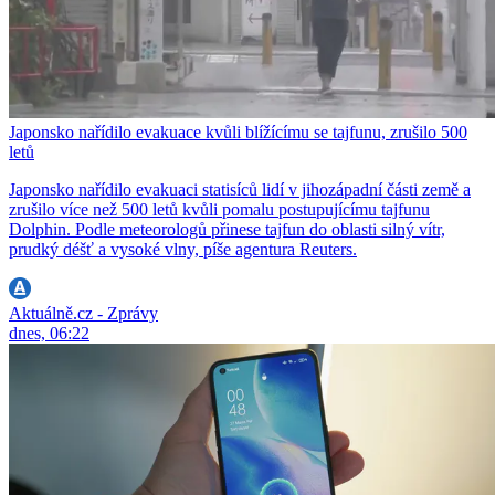
Japonsko nařídilo evakuace kvůli blížícímu se tajfunu, zrušilo 500
letů
Japonsko nařídilo evakuaci statisíců lidí v jihozápadní části země a
zrušilo více než 500 letů kvůli pomalu postupujícímu tajfunu
Dolphin. Podle meteorologů přinese tajfun do oblasti silný vítr,
prudký déšť a vysoké vlny, píše agentura Reuters.
Aktuálně.cz - Zprávy
dnes, 06:22