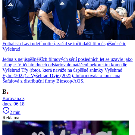
Fotbalista Lavi udeří potřetí, začal se točit další film úspěšné série
Vyšehrad
Jedna z nejúspěšnějších filmových sérií posledních let se uzavře jako
trilogie. V těchto dnech odstartovalo natáčení nekorektní komedie
Vyšehrad Třy (foto), která naváže na úspěšné snímky Vyšehrad
Fylm (2022) a Vyšehrad Dvje (2025). Informovala o tom Jana
Šafářová z distribuční firmy Bioscop/AQS.
Borovan.cz
dnes, 06:18
2 min
Reklama