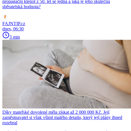
propagační klenot z 50. let se jedná a jaká je jeho skutečná
sběratelská hodnota?
FAJNTIP.cz
dnes, 06:30
3 min
Díky mateřské dovolené měla získat až 2 000 000 Kč. Její
zaměstnavatel si však všiml malého detailu, který její plány ihned
rozebral