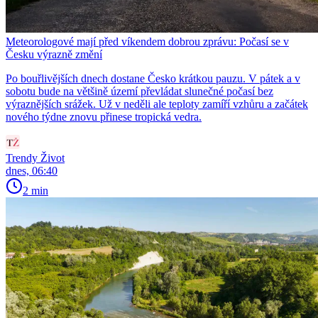
Meteorologové mají před víkendem dobrou zprávu: Počasí se v
Česku výrazně změní
Po bouřlivějších dnech dostane Česko krátkou pauzu. V pátek a v
sobotu bude na většině území převládat slunečné počasí bez
výraznějších srážek. Už v neděli ale teploty zamíří vzhůru a začátek
nového týdne znovu přinese tropická vedra.
Trendy Život
dnes, 06:40
2 min