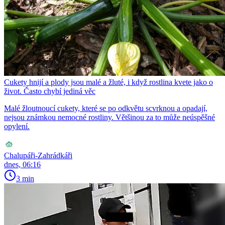
Cukety hnijí a plody jsou malé a žluté, i když rostlina kvete jako o
život. Často chybí jediná věc
Malé žloutnoucí cukety, které se po odkvětu scvrknou a opadají,
nejsou známkou nemocné rostliny. Většinou za to může neúspěšné
opylení.
Chalupáři-Zahrádkáři
dnes, 06:16
3 min