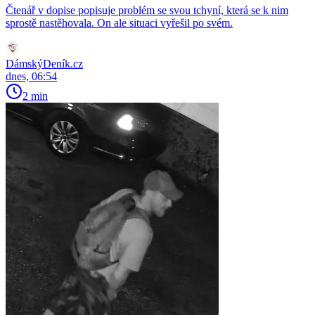
Čtenář v dopise popisuje problém se svou tchyní, která se k nim
sprostě nastěhovala. On ale situaci vyřešil po svém.
DámskýDeník.cz
dnes, 06:54
2 min