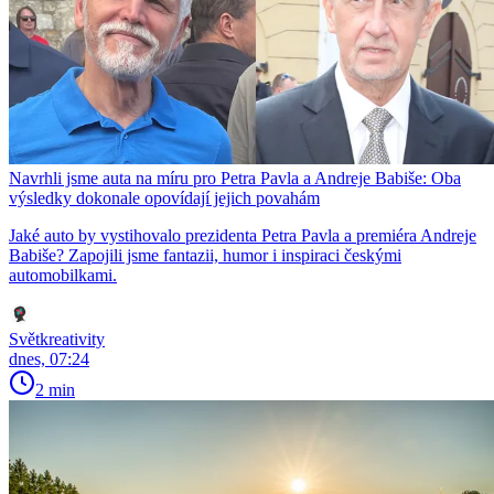
Navrhli jsme auta na míru pro Petra Pavla a Andreje Babiše: Oba
výsledky dokonale opovídají jejich povahám
Jaké auto by vystihovalo prezidenta Petra Pavla a premiéra Andreje
Babiše? Zapojili jsme fantazii, humor i inspiraci českými
automobilkami.
Světkreativity
dnes, 07:24
2 min