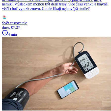
nemizí. Výsledkem mohou být delší trasy, více času venku a hlavně
větší chuť vyrazit znovu. Co ale říkají nejnovější studie?
Svět cestovatele
dnes, 07:27
4 min