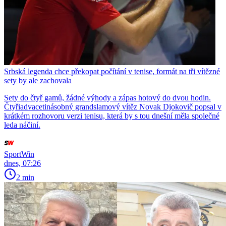
Srbská legenda chce překopat počítání v tenise, formát na tři vítězné
sety by ale zachovala
Sety do čtyř gamů, žádné výhody a zápas hotový do dvou hodin.
Čtyřiadvacetinásobný grandslamový vítěz Novak Djokovič popsal v
krátkém rozhovoru verzi tenisu, která by s tou dnešní měla společné
leda náčiní.
SportWin
dnes, 07:26
2 min