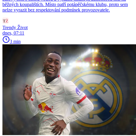
běžných koupalištích. Místo patří potápěčskému klubu, proto sem
nelze vyrazit bez respektování podmínek provozovatele.
Trendy Život
dnes, 07:11
3 min