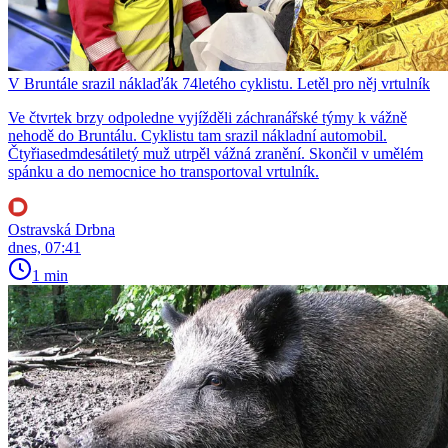
V Bruntále srazil náklaďák 74letého cyklistu. Letěl pro něj vrtulník
Ve čtvrtek brzy odpoledne vyjížděli záchranářské týmy k vážně
nehodě do Bruntálu. Cyklistu tam srazil nákladní automobil.
Čtyřiasedmdesátiletý muž utrpěl vážná zranění. Skončil v umělém
spánku a do nemocnice ho transportoval vrtulník.
Ostravská Drbna
dnes, 07:41
1 min