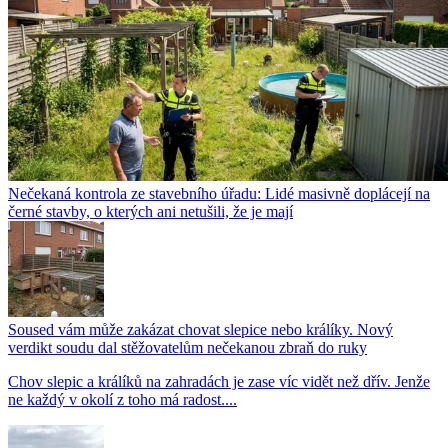
Nečekaná kontrola ze stavebního úřadu: Lidé masivně doplácejí na
černé stavby, o kterých ani netušili, že je mají
Soused vám může zakázat chovat slepice nebo králíky. Nový
verdikt soudu dal stěžovatelům nečekanou zbraň do ruky
Chov slepic a králíků na zahradách je zase víc vidět než dřív. Jenže
ne každý v okolí z toho má radost....