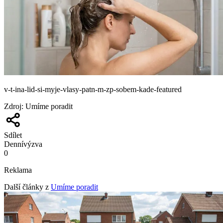
v-t-ina-lid-si-myje-vlasy-patn-m-zp-sobem-kade-featured
Zdroj
:
Umíme poradit
Sdílet
Denní
výzva
0
Reklama
Další články z
Umíme poradit