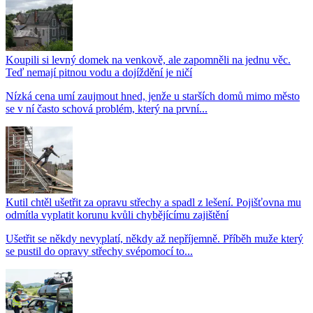
Koupili si levný domek na venkově, ale zapomněli na jednu věc.
Teď nemají pitnou vodu a dojíždění je ničí
Nízká cena umí zaujmout hned, jenže u starších domů mimo město
se v ní často schová problém, který na první...
Kutil chtěl ušetřit za opravu střechy a spadl z lešení. Pojišťovna mu
odmítla vyplatit korunu kvůli chybějícímu zajištění
Ušetřit se někdy nevyplatí, někdy až nepříjemně. Příběh muže který
se pustil do opravy střechy svépomocí to...