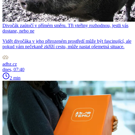
Divočák zaútočí v přímém směru. Tři vteřiny rozhodnou, jestli vás
dostane, nebo ne
Vidět divočáka v jeho přirozeném prostředí může být fascinující, ale
pokud vám nečekaně zkříží cestu, může nastat ošemetná situace.
adbz.cz
dnes, 07:40
2 min