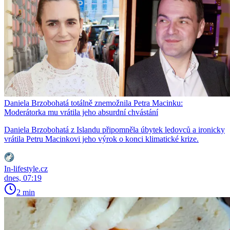
Daniela Brzobohatá totálně znemožnila Petra Macinku:
Moderátorka mu vrátila jeho absurdní chvástání
Daniela Brzobohatá z Islandu připomněla úbytek ledovců a ironicky
vrátila Petru Macinkovi jeho výrok o konci klimatické krize.
In-lifestyle.cz
dnes, 07:19
2 min