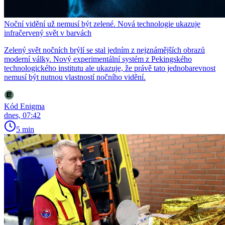
Noční vidění už nemusí být zelené. Nová technologie ukazuje
infračervený svět v barvách
Zelený svět nočních brýlí se stal jedním z nejznámějších obrazů
moderní války. Nový experimentální systém z Pekingského
technologického institutu ale ukazuje, že právě tato jednobarevnost
nemusí být nutnou vlastností nočního vidění.
Kód Enigma
dnes, 07:42
5 min