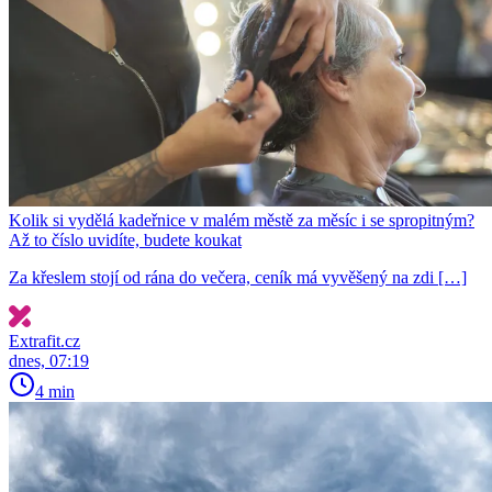
Kolik si vydělá kadeřnice v malém městě za měsíc i se spropitným?
Až to číslo uvidíte, budete koukat
Za křeslem stojí od rána do večera, ceník má vyvěšený na zdi […]
Extrafit.cz
dnes, 07:19
4 min