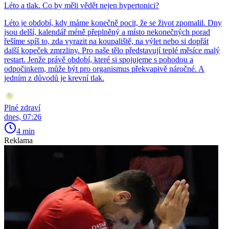
Léto a tlak. Co by měli vědět nejen hypertonici?
Léto je období, kdy máme konečně pocit, že se život zpomalil. Dny
jsou delší, kalendář méně přeplněný a místo nekonečných porad
řešíme spíš to, zda vyrazit na koupaliště, na výlet nebo si dopřát
další kopeček zmrzliny. Pro naše tělo představují teplé měsíce malý
restart. Jenže právě období, které si spojujeme s pohodou a
odpočinkem, může být pro organismus překvapivě náročné. A
jedním z důvodů je krevní tlak.
Plné zdraví
dnes, 07:26
4 min
Reklama