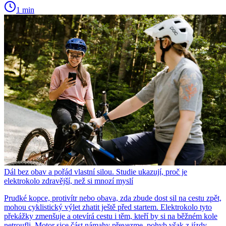
1 min
Dál bez obav a pořád vlastní silou. Studie ukazují, proč je
elektrokolo zdravější, než si mnozí myslí
Prudké kopce, protivítr nebo obava, zda zbude dost sil na cestu zpět,
mohou cyklistický výlet zhatit ještě před startem. Elektrokolo tyto
překážky zmenšuje a otevírá cestu i těm, kteří by si na běžném kole
netroufli. Motor sice část námahy převezme, pohyb však z jízdy