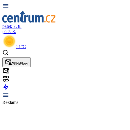
pátek 7. 8.
pá 7. 8.
21°C
Přihlášení
Reklama