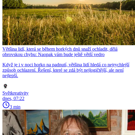
Většina lidí, která se během horkých dnů snaží ochladit, dělá
obrovskou chybu: Naopak vám bude ještě větší vedro
Když je i v noci horko na padnutí, většina lidí hledá co nejrychlejší
způsob ochlazení. Řešení, které se zdá být nejlogičtější, ale není
nejlepší.
Světkreativity
dnes, 07:22
3 min