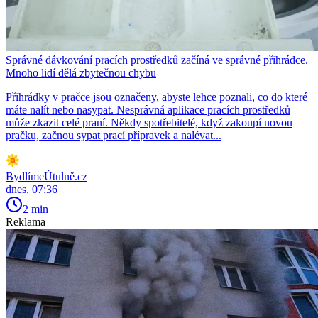
Správné dávkování pracích prostředků začíná ve správné přihrádce.
Mnoho lidí dělá zbytečnou chybu
Přihrádky v pračce jsou označeny, abyste lehce poznali, co do které
máte nalít nebo nasypat. Nesprávná aplikace pracích prostředků
může zkazit celé praní. Někdy spotřebitelé, když zakoupí novou
pračku, začnou sypat prací přípravek a nalévat...
BydlímeÚtulně.cz
dnes, 07:36
2 min
Reklama