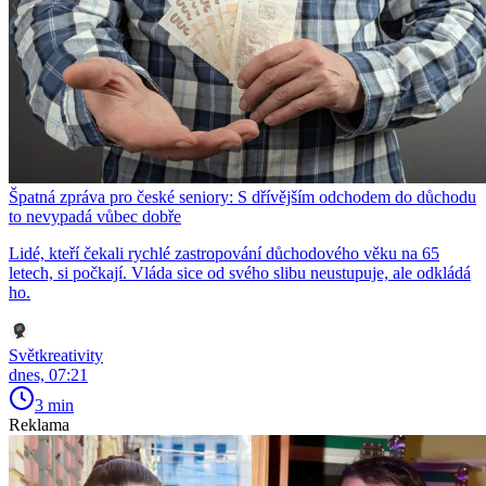
Špatná zpráva pro české seniory: S dřívějším odchodem do důchodu
to nevypadá vůbec dobře
Lidé, kteří čekali rychlé zastropování důchodového věku na 65
letech, si počkají. Vláda sice od svého slibu neustupuje, ale odkládá
ho.
Světkreativity
dnes, 07:21
3 min
Reklama