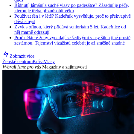
Řídnutí, lámání a suché vlasy po padesátce? Zásadní je péče,
kterou je třeba přizpůsobit věku
Používat fén i v létě? Kadeřník vysvětluje, proč to překvapivě
dává smysl
Zvyk s ofinou, který přidává seniorkám 5 let. Kadeřnice od
něj marně odrazují
Proč některé ženy vypadají se šedivými vlasy šik a jiné prostě
zestárnou. Tajemství vizážistů celebrit je až směšně snadné
Zobrazit více
Ženské centrum
Krása
Vlasy
Vybrali jsme pro vás
Magazíny a zajímavosti