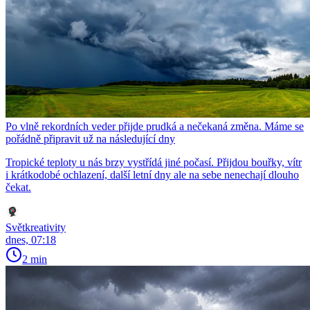
Po vlně rekordních veder přijde prudká a nečekaná změna. Máme se
pořádně připravit už na následující dny
Tropické teploty u nás brzy vystřídá jiné počasí. Přijdou bouřky, vítr
i krátkodobé ochlazení, další letní dny ale na sebe nenechají dlouho
čekat.
Světkreativity
dnes, 07:18
2 min