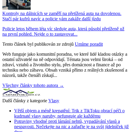
Kontroly na dálnicích se zaměří na přetížená auta na dovolenou.
Stačí pár kufrů navíc a policie vám zakáže další jízdu
Policie letos během léta víc sleduje auta, která působí přetíženě už
na první pohled. Nejde o to zastavovat...
Tento článek byl publikován ze zdrojů
Umíme poradit
Web funguje jako komunitní poradna, ve které lidé kladou otázky a
ostatní uživatelé na ně odpovídají. Témata jsou velmi široká – od
zdraví, vztahů a životního stylu, přes domácnost a finance až po
techniku nebo zábavu. Obsah vzniká přímo z reálných zkušeností a
názorů, takže čtenáři získají...
Všechny články tohoto autora →
Další články z kategorie
Vlasy
Větší objem a méně krepatění: Trik z TikToku obrací péči o
kudrnaté vlasy naruby, nefunguje ale každému
Potraviny vhodné proti lámání nehtů, vypadávání vlasů a
nespavosti. Nečekejte na nic a zařaďte je na svůj jídelníček již
dnes