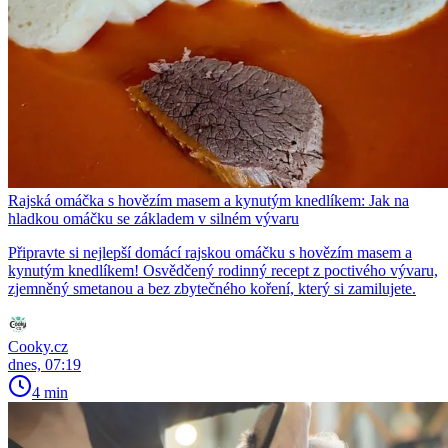
Rajská omáčka s hovězím masem a kynutým knedlíkem: Jak na
hladkou omáčku se základem v silném vývaru
Připravte si nejlepší domácí rajskou omáčku s hovězím masem a
kynutým knedlíkem! Osvědčený rodinný recept z poctivého vývaru,
zjemněný smetanou a bez zbytečného koření, který si zamilujete.
Cooky.cz
dnes, 07:19
4 min