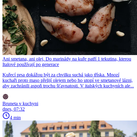
Ani smetana, ani olej. Do marinády na kuře patří 1 tekutina, kterou
Italové používají po generace
Kuřecí prsa dokážou být za chvilku suchá jako tříska. Mnozí
kuchaři proto maso přelijí olejem nebo ho utopí ve smetanové lázni,
aby zachránili aspoň trochu šťavnatosti. V italských kuchyních ale...
Bruneta v kuchyni
dnes, 07:32
4 min