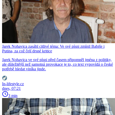
Jarek Nohavica zasáhl citlivé téma: Ve své písni zmínil Babiše i
Putina, za což čelí drsné kritice
Jarek Nohavica ve své písni před časem připomněl jména z politiky,
ale důležitější než samotná provokace je to, co text vypovídá o české
potřebě hledat viníka jinde.
In-lifestyle.cz
dnes, 07:21
3 min