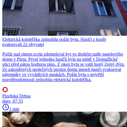
Elektrická koloběžka způsobila požár bytu. Hasiči z kouře
evakuovali 22 obyvatel
Požár nad ránem zcela zdemoloval byt ve druhém patře panelového
domu v Plzni. První jednotka hasičů byla na místě v Domažlické
ulici před pátou hodinou ráno. Z oken bytu se valil hustý černý dým.
Ze zakouřených společných prostor domu museli hasiči evakuovat
nájemníky ve vyváděcích maskách. Požár bytu s největší
pravděpodobností způsobila elektrická koloběžka.
Plzeňská Drbna
dnes, 07:35
1 min