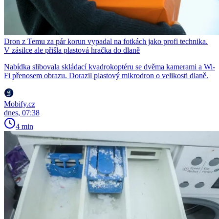
Dron z Temu za pár korun vypadal na fotkách jako profi technika.
V zásilce ale přišla plastová hračka do dlaně
Nabídka slibovala skládací kvadrokoptéru se dvěma kamerami a Wi-
Fi přenosem obrazu. Dorazil plastový mikrodron o velikosti dlaně.
Mobify.cz
dnes, 07:38
4 min