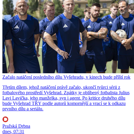
Začalo natáčení posledního dílu Vyšehradu, v kinech bude příští rok
Třetím dílem, jehož natáčení právě začalo, ukončí tvůrci sérii z
fotbalového prostředí Vyšehrad. Zpátky je oblíbený fotbalista Julius
Lavi Lavička, jeho manželka, syn i agent. Po kritice druhého dílu
bude Vyšehrad TŘY podle autorů komornější a vrací se k odkazu
prvního dílu a seriálu.
Pražská Drbna
dnes, 07:31