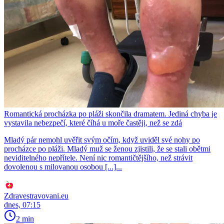
Romantická procházka po pláži skončila dramatem. Jediná chyba je
vystavila nebezpečí, které číhá u moře častěji, než se zdá
Mladý pár nemohl uvěřit svým očím, když uviděl své nohy po
procházce po pláži. Mladý muž se ženou zjistili, že se stali obětmi
neviditelného nepřítele. Není nic romantičtějšího, než strávit
dovolenou s milovanou osobou [...]...
Zdravestravovani.eu
dnes, 07:15
2 min