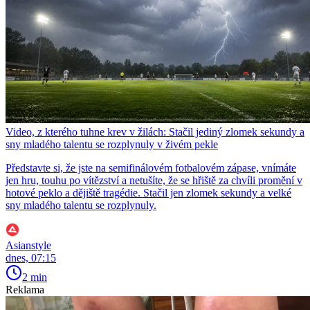
Video, z kterého tuhne krev v žilách: Stačil jediný zlomek sekundy a
sny mladého talentu se rozplynuly v živém pekle
Představte si, že jste na semifinálovém fotbalovém zápase, vnímáte
jen hru, touhu po vítězství a netušíte, že se hřiště za chvíli promění v
hotové peklo a dějiště tragédie. Stačil jen zlomek sekundy a velké
sny mladého talentu se rozplynuly.
Asianstyle
dnes, 07:15
2 min
Reklama