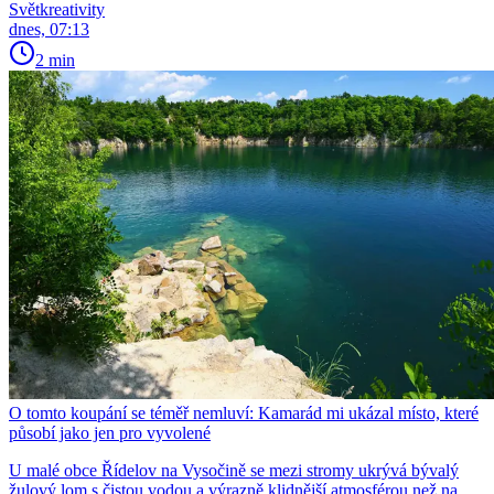
Světkreativity
dnes, 07:13
2 min
O tomto koupání se téměř nemluví: Kamarád mi ukázal místo, které
působí jako jen pro vyvolené
U malé obce Řídelov na Vysočině se mezi stromy ukrývá bývalý
žulový lom s čistou vodou a výrazně klidnější atmosférou než na