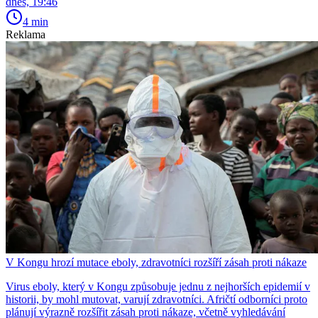
dnes, 19:46
4 min
Reklama
V Kongu hrozí mutace eboly, zdravotníci rozšíří zásah proti nákaze
Virus eboly, který v Kongu způsobuje jednu z nejhorších epidemií v
historii, by mohl mutovat, varují zdravotníci. Afričtí odborníci proto
plánují výrazně rozšířit zásah proti nákaze, včetně vyhledávání