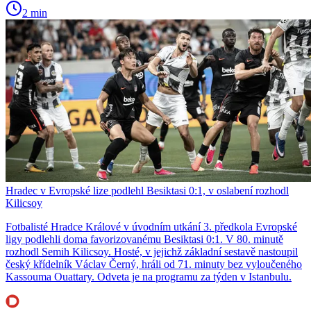
2 min
Hradec v Evropské lize podlehl Besiktasi 0:1, v oslabení rozhodl
Kilicsoy
Fotbalisté Hradce Králové v úvodním utkání 3. předkola Evropské
ligy podlehli doma favorizovanému Besiktasi 0:1. V 80. minutě
rozhodl Semih Kilicsoy. Hosté, v jejichž základní sestavě nastoupil
český křídelník Václav Černý, hráli od 71. minuty bez vyloučeného
Kassouma Ouattary. Odveta je na programu za týden v Istanbulu.