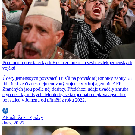
Při útocích povstaleckých Húsíů zemřelo na šest desítek jemenských
vojáků
Údery jemenských povstalců Húsíů na provládní jednotky zabily 58
lidí, řekl ve čtvrtek nejmenovaný vojenský zdroj agentuře AFP.
Zraněných jsou podle něj desítky. Předchozí údaje uváděly zhruba
čtyři desítky mrtvých. Mohlo by se tak jednat o nejkrvavější útok
povstalců v Jemenu od příměří z roku 2022.
Aktuálně.cz - Zprávy
dnes, 20:27