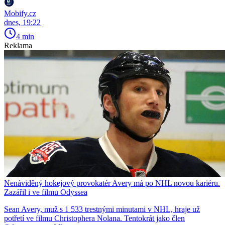
Mobify.cz
dnes, 19:22
4 min
Reklama
Nenáviděný hokejový provokatér Avery má po NHL novou kariéru.
Zazářil i ve filmu Odyssea
Sean Avery, muž s 1 533 trestnými minutami v NHL, hraje už
potřetí ve filmu Christophera Nolana. Tentokrát jako člen