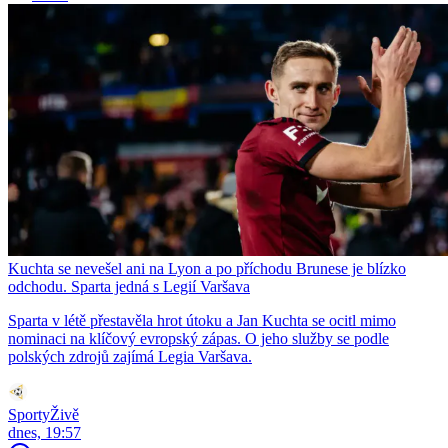
Kuchta se nevešel ani na Lyon a po příchodu Brunese je blízko
odchodu. Sparta jedná s Legií Varšava
Sparta v létě přestavěla hrot útoku a Jan Kuchta se ocitl mimo
nominaci na klíčový evropský zápas. O jeho služby se podle
polských zdrojů zajímá Legia Varšava.
SportyŽivě
dnes, 19:57