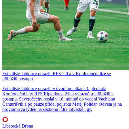
Fotbalisté Jablonce porazili RFS 2:0 a v Konferenční lize se
přiblížili postupu
Fotbalisté Jablonce porazili v úvodním utkání 3. předkola
Konferenční ligy RFS Riga doma 2:0 a výrazně se přiblížili k
postupu. Severočechy poslal v 18. minutě do vedení Vachtang
Čanturišvili a po pauze přidal pojistku Matěj Polidar. Odveta je na
programu za týden na stadionu lídra lotyšské ligy.
Liberecká Drbna