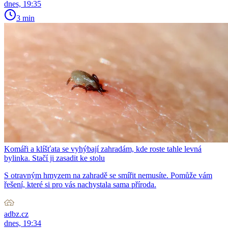
dnes, 19:35
3 min
Komáři a klíšťata se vyhýbají zahradám, kde roste tahle levná
bylinka. Stačí ji zasadit ke stolu
S otravným hmyzem na zahradě se smířit nemusíte. Pomůže vám
řešení, které si pro vás nachystala sama příroda.
adbz.cz
dnes, 19:34