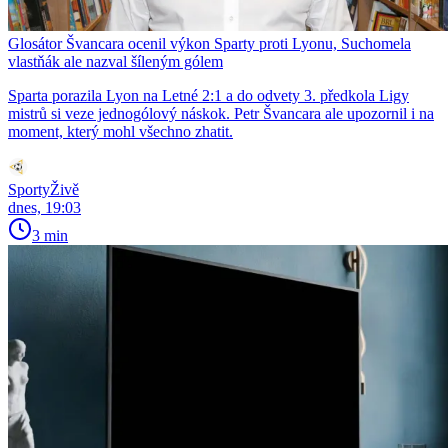
Glosátor Švancara ocenil výkon Sparty proti Lyonu, Suchomela
vlastňák ale nazval šíleným gólem
Sparta porazila Lyon na Letné 2:1 a do odvety 3. předkola Ligy
mistrů si veze jednogólový náskok. Petr Švancara ale upozornil i na
moment, který mohl všechno zhatit.
SportyŽivě
dnes, 19:03
3 min