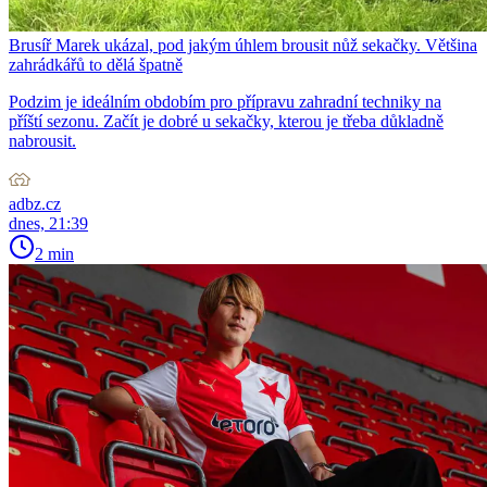
Brusíř Marek ukázal, pod jakým úhlem brousit nůž sekačky. Většina
zahrádkářů to dělá špatně
Podzim je ideálním obdobím pro přípravu zahradní techniky na
příští sezonu. Začít je dobré u sekačky, kterou je třeba důkladně
nabrousit.
adbz.cz
dnes, 21:39
2 min