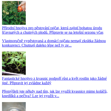
Přírodní hnojiva pro pěstování rajčat, která zajistí bohatou úrodu
šťavnatých a chutných plodů. Připravte se na letošní sezonu včas
Vlastnoručně vypěstovaná a domácí rajčata nemají zkrátka žádnou
konkurenci. Chutnají daleko lépe než ty ze...
Fantastické hnojivo z kvasnic podpoří růst a květ rostlin jako žádné
jiné. Připravit jej zvládne každý
Přemýšleli jste někdy nad tím, jak lze využít kvasnice mimo koláčů,
knedlíků a pečiva? Lze jej využít v...