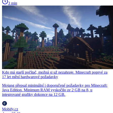
3 min
Kdo má starší počítač, možná si už nezahraje. Minecraft poprvé za
17 let mění hardwarové požadavky
Mojang přepsal minimální i doporučené požadavky pro Minecraft:
Java Edition. Minimum RAM vyskočilo ze 2 GB na 8, u
integrované grafiky dokonce na 12 GB.
Mobify.cz