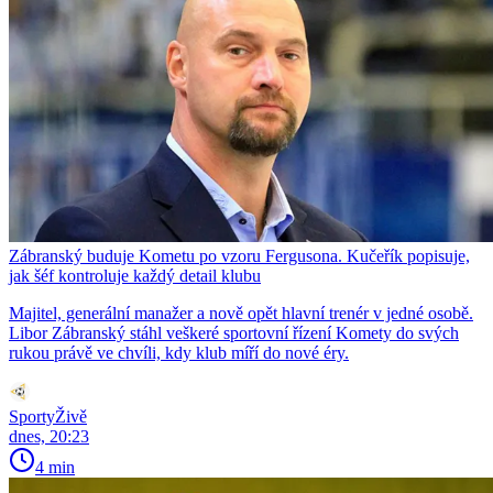
Zábranský buduje Kometu po vzoru Fergusona. Kučeřík popisuje,
jak šéf kontroluje každý detail klubu
Majitel, generální manažer a nově opět hlavní trenér v jedné osobě.
Libor Zábranský stáhl veškeré sportovní řízení Komety do svých
rukou právě ve chvíli, kdy klub míří do nové éry.
SportyŽivě
dnes, 20:23
4 min