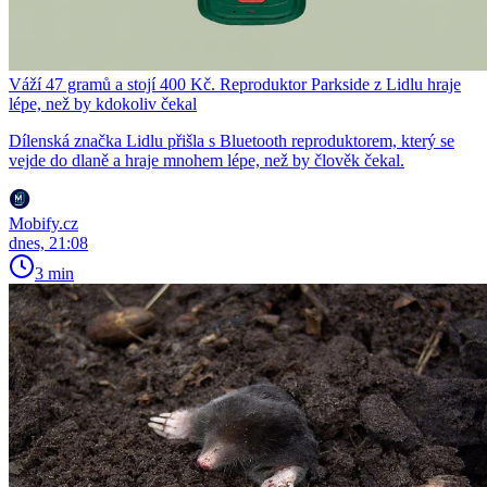
Váží 47 gramů a stojí 400 Kč. Reproduktor Parkside z Lidlu hraje
lépe, než by kdokoliv čekal
Dílenská značka Lidlu přišla s Bluetooth reproduktorem, který se
vejde do dlaně a hraje mnohem lépe, než by člověk čekal.
Mobify.cz
dnes, 21:08
3 min