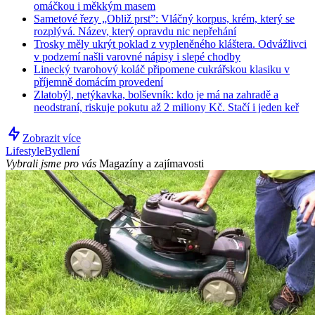
omáčkou i měkkým masem
Sametové řezy „Obliž prst”: Vláčný korpus, krém, který se
rozplývá. Název, který opravdu nic nepřehání
Trosky měly ukrýt poklad z vypleněného kláštera. Odvážlivci
v podzemí našli varovné nápisy i slepé chodby
Linecký tvarohový koláč připomene cukrářskou klasiku v
příjemně domácím provedení
Zlatobýl, netýkavka, bolševník: kdo je má na zahradě a
neodstraní, riskuje pokutu až 2 miliony Kč. Stačí i jeden keř
Zobrazit více
Lifestyle
Bydlení
Vybrali jsme pro vás
Magazíny a zajímavosti