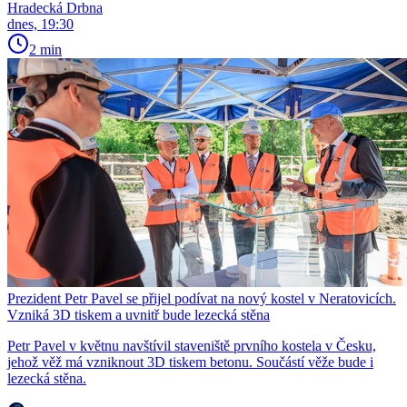
Hradecká Drbna
dnes, 19:30
2 min
Prezident Petr Pavel se přijel podívat na nový kostel v Neratovicích.
Vzniká 3D tiskem a uvnitř bude lezecká stěna
Petr Pavel v květnu navštívil staveniště prvního kostela v Česku,
jehož věž má vzniknout 3D tiskem betonu. Součástí věže bude i
lezecká stěna.