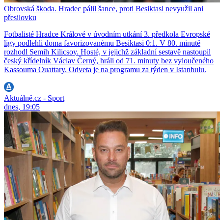
Obrovská škoda. Hradec pálil šance, proti Besiktasi nevyužil ani
přesilovku
Fotbalisté Hradce Králové v úvodním utkání 3. předkola Evropské
ligy podlehli doma favorizovanému Besiktasi 0:1. V 80. minutě
rozhodl Semih Kilicsoy. Hosté, v jejichž základní sestavě nastoupil
český křídelník Václav Černý, hráli od 71. minuty bez vyloučeného
Kassouma Ouattary. Odveta je na programu za týden v Istanbulu.
Aktuálně.cz - Sport
dnes, 19:05