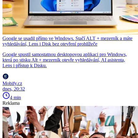
Google se usadil přímo ve Windows. Stačí ALT + mezerník a máte
vyhledávání, Lens i Disk bez otevření prohlížeče
Google spustil samostatnou desktopovou aplikaci pro Windows,
která po stisku Alt + mezerník otevře vyhledávání, AI asistenta,
Lens i přístup k Disku.
Mobify.cz
dnes, 20:32
4 min
Reklama