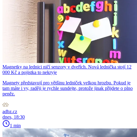
Magnetky na lednici ničí senzory v dveřích. Nová lednička stojí 12
000 Kč a pojistka to nekryje
Magnety představují pro většinu ledniček velkou hrozbu. Pokud je
tam máte i vy, raději je rychle sundejte, protože jinak přijdete o plno
peněz.
adbz.cz
dnes, 18:30
1 min