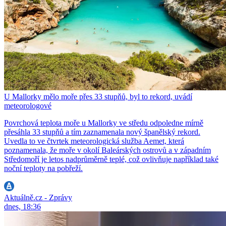
U Mallorky mělo moře přes 33 stupňů, byl to rekord, uvádí
meteorologové
Povrchová teplota moře u Mallorky ve středu odpoledne mírně
přesáhla 33 stupňů a tím zaznamenala nový španělský rekord.
Uvedla to ve čtvrtek meteorologická služba Aemet, která
poznamenala, že moře v okolí Baleárských ostrovů a v západním
Středomoří je letos nadprůměrně teplé, což ovlivňuje například také
noční teploty na pobřeží.
Aktuálně.cz - Zprávy
dnes, 18:36