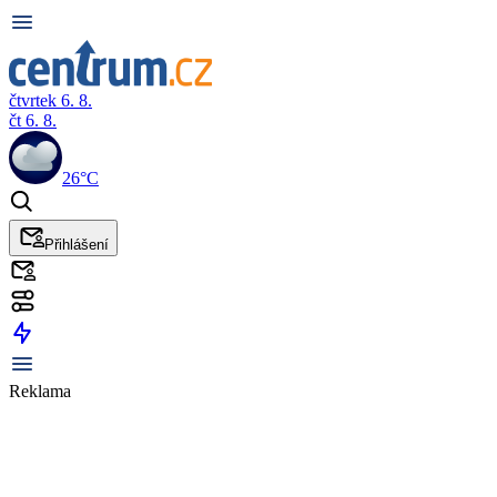
čtvrtek 6. 8.
čt 6. 8.
26°C
Přihlášení
Reklama