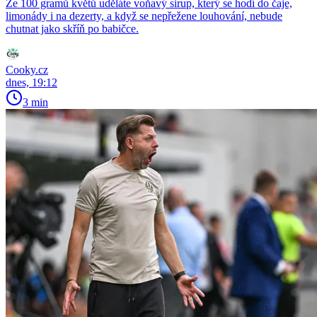
Ze 100 gramů květů uděláte voňavý sirup, který se hodí do čaje,
limonády i na dezerty, a když se nepřežene louhování, nebude
chutnat jako skříň po babičce.
Cooky.cz
dnes, 19:12
3 min