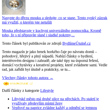
Nasypte do dřezu mouku a sledujte, co se stane. Tento sypký zázrak
má využití, o kterém jste netušili
Mouka představuje v kuchyni univerzálního pomocníka. Kromě
toho, že s ní připravíte slané i sladké pokrmy,...
Tento článek byl publikován ze zdrojů
BydlímeÚtulně.cz
Tento magazín je jako hrnek horkého čaje po návratu domů –
pohodový, hřejivý a plný nápadů. Nabízí články o bydlení,
interiérovém designu i zahradě, ale také tipy na úsporná řešení,
domácí vychytávky a kreativní projekty, které zvládnete sami. Vedle
rad, jak zařídit byt útulně a prakticky, se tu...
Všechny články tohoto autora →
Další články z kategorie
Lifestyle
Libyjské město má druhé ulice na střechách. Po staletí je
využívaly především místní ženy
Vepřové na paprice zvládne každý a odmění se jemnou