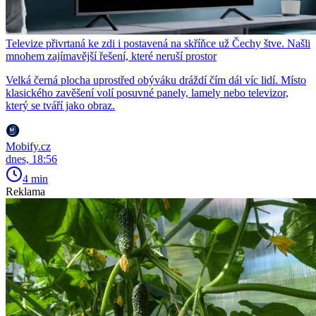
Televize přivrtaná ke zdi i postavená na skříňce už Čechy štve. Našli
mnohem zajímavější řešení, které neruší prostor
Velká černá plocha uprostřed obýváku dráždí čím dál víc lidí. Místo
klasického zavěšení volí posuvné panely, lamely nebo televizor,
který se tváří jako obraz.
Mobify.cz
dnes, 18:56
4 min
Reklama