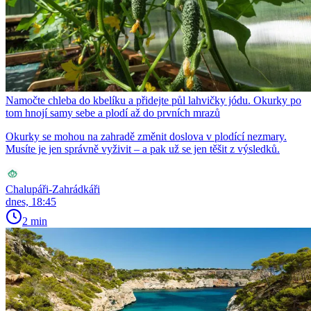
Namočte chleba do kbelíku a přidejte půl lahvičky jódu. Okurky po
tom hnojí samy sebe a plodí až do prvních mrazů
Okurky se mohou na zahradě změnit doslova v plodící nezmary.
Musíte je jen správně vyživit – a pak už se jen těšit z výsledků.
Chalupáři-Zahrádkáři
dnes, 18:45
2 min