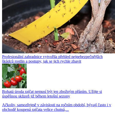
Profesionální zahradnice vytvořila přehled nejnebezpečnějších
škůdců rostlin a postupy, jak se jich rychle zbavit
Bohatá úroda rajčat nemusí být jen zbožným přáním. Užijte si
úspěšnou sklizeň již během letošní sezony
Ačkoliv, samozřejmě v závislosti na ročním období, bývají často i v
obchodě koupená rajčata velice chutná,...