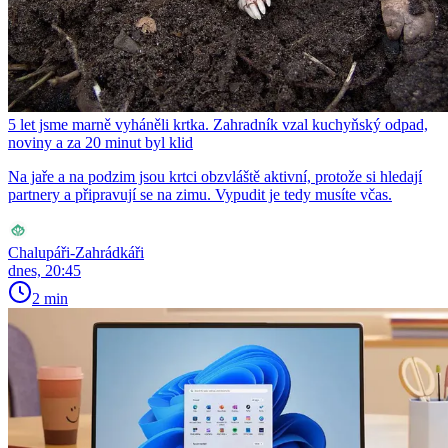
5 let jsme marně vyháněli krtka. Zahradník vzal kuchyňský odpad,
noviny a za 20 minut byl klid
Na jaře a na podzim jsou krtci obzvláště aktivní, protože si hledají
partnery a připravují se na zimu. Vypudit je tedy musíte včas.
Chalupáři-Zahrádkáři
dnes, 20:45
2 min