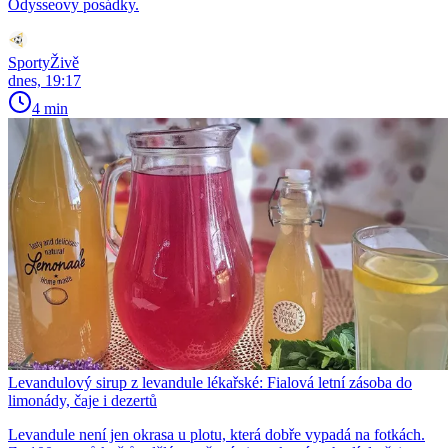
Odysseovy posádky.
SportyŽivě
dnes, 19:17
4 min
Levandulový sirup z levandule lékařské: Fialová letní zásoba do
limonády, čaje i dezertů
Levandule není jen okrasa u plotu, která dobře vypadá na fotkách.