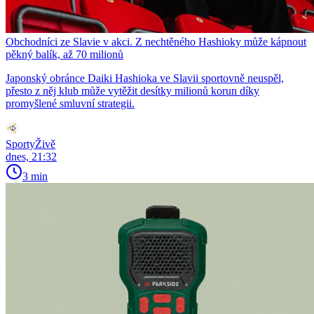
Obchodníci ze Slavie v akci. Z nechtěného Hashioky může kápnout
pěkný balík, až 70 milionů
Japonský obránce Daiki Hashioka ve Slavii sportovně neuspěl,
přesto z něj klub může vytěžit desítky milionů korun díky
promyšlené smluvní strategii.
SportyŽivě
dnes, 21:32
3 min