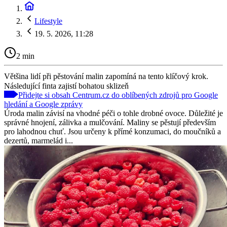
Lifestyle
19. 5. 2026, 11:28
2 min
Většina lidí při pěstování malin zapomíná na tento klíčový krok.
Následující finta zajistí bohatou sklizeň
Přidejte si obsah Centrum.cz do oblíbených zdrojů pro Google
hledání a Google zprávy
Úroda malin závisí na vhodné péči o tohle drobné ovoce. Důležité je
správné hnojení, zálivka a mulčování. Maliny se pěstují především
pro lahodnou chuť. Jsou určeny k přímé konzumaci, do moučníků a
dezertů, marmelád i...