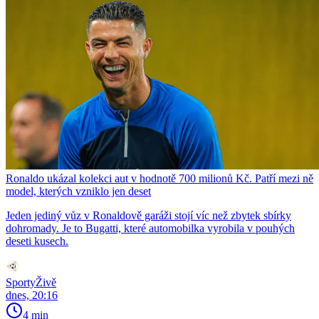
Ronaldo ukázal kolekci aut v hodnotě 700 milionů Kč. Patří mezi ně
model, kterých vzniklo jen deset
Jeden jediný vůz v Ronaldově garáži stojí víc než zbytek sbírky
dohromady. Je to Bugatti, které automobilka vyrobila v pouhých
deseti kusech.
SportyŽivě
dnes, 20:16
4 min