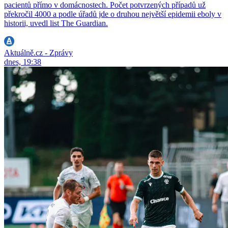
pacientů přímo v domácnostech. Počet potvrzených případů už
překročil 4000 a podle úřadů jde o druhou největší epidemii eboly v
historii, uvedl list The Guardian.
Aktuálně.cz - Zprávy
dnes, 19:38