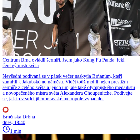
Centrum Brna ovládli šermíři. Jsem jako Kung Fu Panda, řekl
čerstvý mistr světa
Nevšední podívaná se v pátek večer naskytla Brňanům, kteří
zamířili k Jakubskému náměstí. Vidět totiž mohli nejen prestižní
šermíře z celého světa a jejich um, ale také olympijského medailistu
a novopečeného mistra světa Alexandera Choupenitche. Podívejte
se, jak to v srdci jihomoravské metropole vypadalo.
Brněnská Drbna
dnes, 18:40
1 min