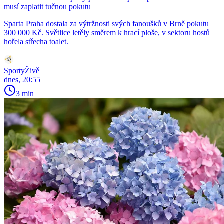
musí zaplatit tučnou pokutu
Sparta Praha dostala za výtržnosti svých fanoušků v Brně pokutu
300 000 Kč. Světlice letěly směrem k hrací ploše, v sektoru hostů
hořela střecha toalet.
SportyŽivě
dnes, 20:55
3 min