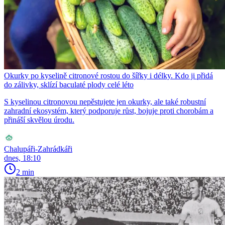
Okurky po kyselině citronové rostou do šířky i délky. Kdo ji přidá
do zálivky, sklízí baculaté plody celé léto
S kyselinou citronovou nepěstujete jen okurky, ale také robustní
zahradní ekosystém, který podporuje růst, bojuje proti chorobám a
přináší skvělou úrodu.
Chalupáři-Zahrádkáři
dnes, 18:10
2 min