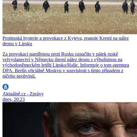
Protiruská hysterie a provokace z Kyjeva, reaguje Kreml na nález
dronu v Lipsku
Za provokaci namířenou proti Rusku označilo v pátek ruské
velvyslanectví v Německu úterní nález dronu s výbušninou na
východoněmeckém letišti Lipsko/Halle. Informuje o tom agentura
DPA. Berlín oficiálně Moskvu v souvislosti s tímto případem z
ničeho neobvinil.
Aktuálně.cz - Zprávy
dnes, 20:23