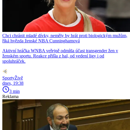
Chci chránit mladé dívky, neměly by hrát proti biologickým mužům,
říká hvězda ženské NBA Cunninghamová
Aktivní hráčka WNBA veřejně odmítla účast transgender žen v
ženském sportu. Reakce přišla z hal, od vedení ligy i od
spoluhráček.
SportyŽivě
dnes, 19:38
3 min
Reklama