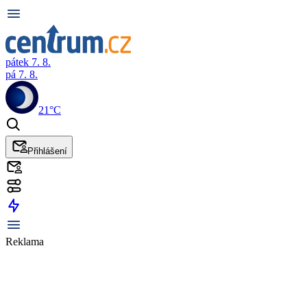
pátek 7. 8.
pá 7. 8.
21°C
Přihlášení
Reklama