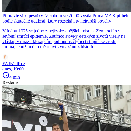
Připravte si kapesníky. V sobotu ve 20:00 vysílá Prima MAX příběh
podle skutečné události, který rozseká i ty nejtvrdší povahy
V lednu 1925 se jedno z nejizolovanějších míst na Zemi ocitlo v
sevření smrtící epidemie. Zatímco stovky dětských životů visely na
vlásku, v mrazu klesajícím pod minus čtyřicet stupňů se zrodil
hrdina, jehož jméno mělo být vymazáno z historie.
FAJNTIP.cz
dnes, 19:00
4 min
Reklama