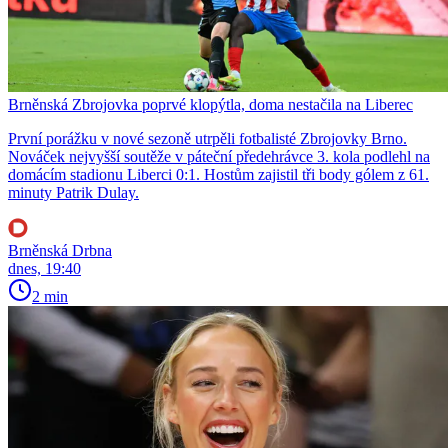
Brněnská Zbrojovka poprvé klopýtla, doma nestačila na Liberec
První porážku v nové sezoně utrpěli fotbalisté Zbrojovky Brno.
Nováček nejvyšší soutěže v páteční předehrávce 3. kola podlehl na
domácím stadionu Liberci 0:1. Hostům zajistil tři body gólem z 61.
minuty Patrik Dulay.
Brněnská Drbna
dnes, 19:40
2 min