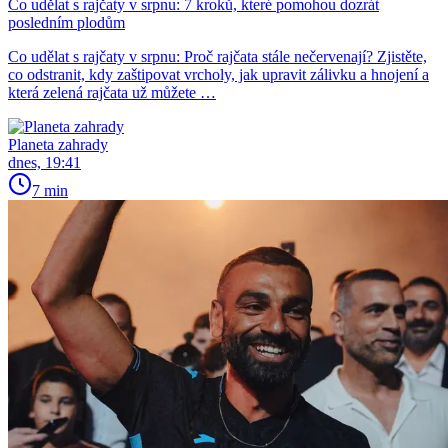
Co udělat s rajčaty v srpnu: 7 kroků, které pomohou dozrát
posledním plodům
Co udělat s rajčaty v srpnu: Proč rajčata stále nečervenají? Zjistěte,
co odstranit, kdy zaštipovat vrcholy, jak upravit zálivku a hnojení a
která zelená rajčata už můžete …
Planeta zahrady
dnes, 19:41
7 min