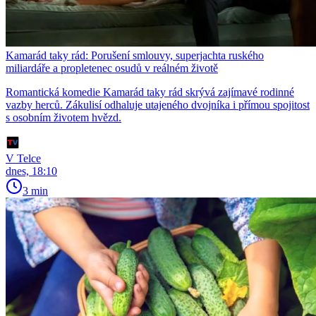
Kamarád taky rád: Porušení smlouvy, superjachta ruského
miliardáře a propletenec osudů v reálném životě
Romantická komedie Kamarád taky rád skrývá zajímavé rodinné
vazby herců. Zákulisí odhaluje utajeného dvojníka i přímou spojitost
s osobním životem hvězd.
V Telce
dnes, 18:10
3 min