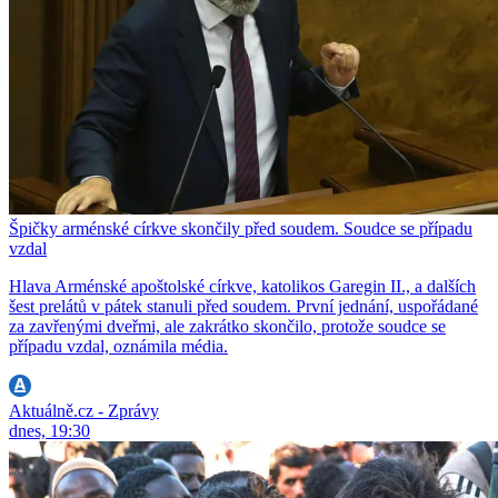
Špičky arménské církve skončily před soudem. Soudce se případu
vzdal
Hlava Arménské apoštolské církve, katolikos Garegin II., a dalších
šest prelátů v pátek stanuli před soudem. První jednání, uspořádané
za zavřenými dveřmi, ale zakrátko skončilo, protože soudce se
případu vzdal, oznámila média.
Aktuálně.cz - Zprávy
dnes, 19:30