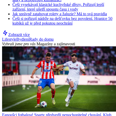
Češi vysekávají klasické kuchyňské dřezy. Pořizují lepší
zařízení, které ušetří spoustu času i vody
Jak správně zatahovat rolety a žaluzie? Má to svá pravidla
Češi si pořizují nádrže na dešťovku bez povolení. Hranice 50
kubíků už je před pokutou neochrání
Zobrazit více
Lifestyle
Bydlení
Rady do domu
Vybrali jsme pro vás
Magazíny a zajímavosti
Fanoušci fotbalové Sparty předvedli nepochopitelné chování. Klub