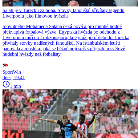
Salah je v Turecku za boha. Stovky fanoušků přivítaly legendu
Liverpoolu jako filmovou hvězdu
Slovutného Mohameda Salaha čeká nová a pro mnohé hodně
překvapivá fotbalová výzva. Egyptská hvězda po odchodu z
Liverpoolu míří do Trabzonsporu, kde ji už při příletu do Turecka
přivítaly stovky nadšených fanoušků. Na istanbulském letišti
panovala atmosféra, jaká se běžně pojí spíš s příjezdem světové
hudební hvězdy než fotbalisty.
SportWin
dnes, 19:41
1 min