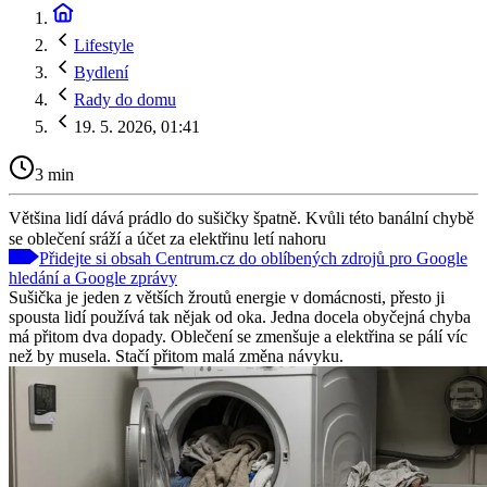
Lifestyle
Bydlení
Rady do domu
19. 5. 2026, 01:41
3 min
Většina lidí dává prádlo do sušičky špatně. Kvůli této banální chybě
se oblečení sráží a účet za elektřinu letí nahoru
Přidejte si obsah Centrum.cz do oblíbených zdrojů pro Google
hledání a Google zprávy
Sušička je jeden z větších žroutů energie v domácnosti, přesto ji
spousta lidí používá tak nějak od oka. Jedna docela obyčejná chyba
má přitom dva dopady. Oblečení se zmenšuje a elektřina se pálí víc
než by musela. Stačí přitom malá změna návyku.