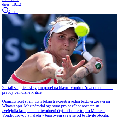
dnes, 18:12
4 min
Zastali se jí, teď si sypou popel na hlavu. Vondroušová po odhalení
pravdy čelí drsné kritice
Osmačtyřicet stran, čtyři lékařští experti a jedna textová zpráva na
WhatsAppu. Mezinárodní agentura pro bezúhonnost tenisu
zveřejnila kompletní odůvodnění čtyřletého trestu pro Markétu
Vondroušovou a nálada v tenisovém světě se od té chvíle otočila.