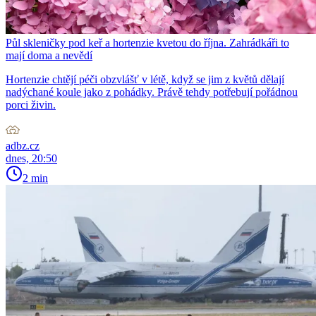
Půl skleničky pod keř a hortenzie kvetou do října. Zahrádkáři to
mají doma a nevědí
Hortenzie chtějí péči obzvlášť v létě, když se jim z květů dělají
nadýchané koule jako z pohádky. Právě tehdy potřebují pořádnou
porci živin.
adbz.cz
dnes, 20:50
2 min