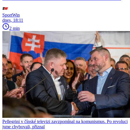
SportWin
dnes, 18:11
2 min
Pellegrini v čínské televizi zavzpomínal na komunismus. Po revoluci
jsme chybovali, přiznal