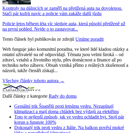
Kontroly na dálnicích se zaměří na přetížená auta na dovolenou.
Stačí pár kufrů navíc a policie vám zakáže další jízdu
Policie letos během léta víc sleduje auta, která působí přetíženě už
na první pohled. Nejde o to zastavovat...
Tento článek byl publikován ze zdrojů
Umíme poradit
Web funguje jako komunitní poradna, ve které lidé kladou otázky a
ostatní uživatelé na ně odpovídají. Témata jsou velmi široká – od
zdraví, vztahů a životního stylu, přes domácnost a finance až po
techniku nebo zábavu. Obsah vzniká přímo z reálných zkušeností a
názorů, takže čtenáři získají...
Všechny články tohoto autora →
Další články z kategorie
Rady do domu
Geniální trik Španělů proti letnímu vedru. Nezapínají
klimatizaci a mají doma chládek bez výdajů za elektřinu
Toto je nejlepší způsob, jak ve vedru ochladit byt. Stojí pár
korun a funguje 100%
Dokonalý trik proti vedru z Itálie. Na balkon pověsí mokré
látky a nepotřebují klimatizaci