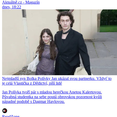
Aktuálně.cz - Magazín
dnes, 18:22
Nejmladší syn Bolka Polívky Jan ukázal svou partnerku. Vždyť to
je celá Vlastička z Dědictví, píší lidé
Jan Polívka tvoří pár s mladou herečkou Anetou Kalertovou.
Půvabná studentka na sebe poutá obrovskou pozornost kvůli
nápadné podobě s Dagmar Havlovou.
ReadZone