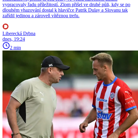
vypracovaly řadu příležitostí. Zlom přišel ve druhé půli, kdy se po
dlouhém vhazování dostal k hlavičce Patrik Dulay a Slovanu tak
zařídil jedinou a zároveň vítěznou trefu.
Liberecká Drbna
dnes, 19:24
2 min