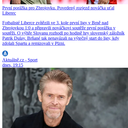
První porážka pro Zbrojovku. Povedený rozjezd nováčka uťal
Liberec
Fotbalisté Liberce zvítězili ve 3. kole první ligy v Brně nad
Zbrojovkou 1:0 a připravili nováčkovi soutěže první porážku v
soutěži. O výhře Slovanu rozhodl po hodině hry slovenský záložník
Patrik Dulay. Brňané tak nenavázali na výtečný start do ligy, kdy
zdolali Spartu a remizovali v Plzni.
Aktuálně.cz - Sport
dnes, 19:15