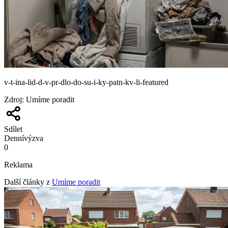
v-t-ina-lid-d-v-pr-dlo-do-su-i-ky-patn-kv-li-featured
Zdroj
:
Umíme poradit
Sdílet
Denní
výzva
0
Reklama
Další články z
Umíme poradit