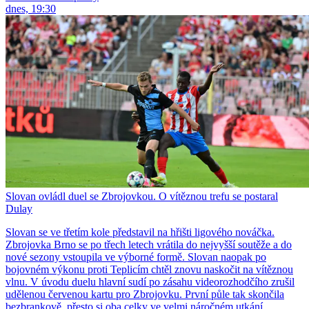
dnes, 19:30
Slovan ovládl duel se Zbrojovkou. O vítěznou trefu se postaral
Dulay
Slovan se ve třetím kole představil na hřišti ligového nováčka.
Zbrojovka Brno se po třech letech vrátila do nejvyšší soutěže a do
nové sezony vstoupila ve výborné formě. Slovan naopak po
bojovném výkonu proti Teplicím chtěl znovu naskočit na vítěznou
vlnu. V úvodu duelu hlavní sudí po zásahu videorozhodčího zrušil
udělenou červenou kartu pro Zbrojovku. První půle tak skončila
bezbrankově, přesto si oba celky ve velmi náročném utkání