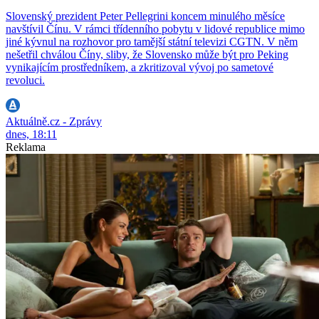
Slovenský prezident Peter Pellegrini koncem minulého měsíce
navštívil Čínu. V rámci třídenního pobytu v lidové republice mimo
jiné kývnul na rozhovor pro tamější státní televizi CGTN. V něm
nešetřil chválou Číny, sliby, že Slovensko může být pro Peking
vynikajícím prostředníkem, a zkritizoval vývoj po sametové
revoluci.
Aktuálně.cz - Zprávy
dnes, 18:11
Reklama