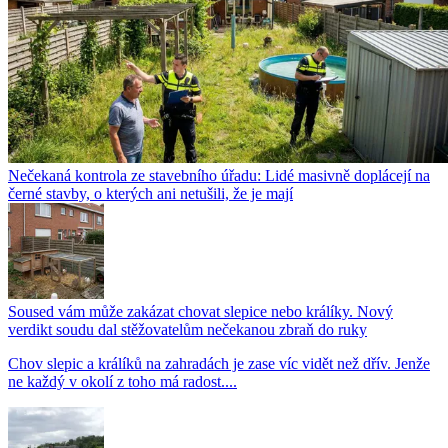
Nečekaná kontrola ze stavebního úřadu: Lidé masivně doplácejí na
černé stavby, o kterých ani netušili, že je mají
Soused vám může zakázat chovat slepice nebo králíky. Nový
verdikt soudu dal stěžovatelům nečekanou zbraň do ruky
Chov slepic a králíků na zahradách je zase víc vidět než dřív. Jenže
ne každý v okolí z toho má radost....