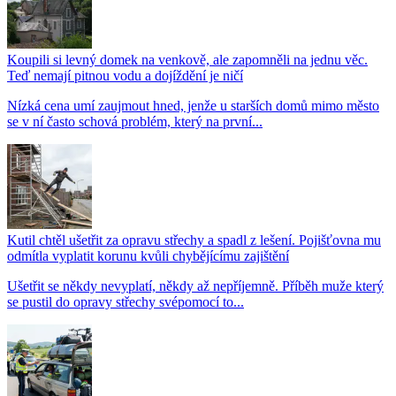
Koupili si levný domek na venkově, ale zapomněli na jednu věc.
Teď nemají pitnou vodu a dojíždění je ničí
Nízká cena umí zaujmout hned, jenže u starších domů mimo město
se v ní často schová problém, který na první...
Kutil chtěl ušetřit za opravu střechy a spadl z lešení. Pojišťovna mu
odmítla vyplatit korunu kvůli chybějícímu zajištění
Ušetřit se někdy nevyplatí, někdy až nepříjemně. Příběh muže který
se pustil do opravy střechy svépomocí to...