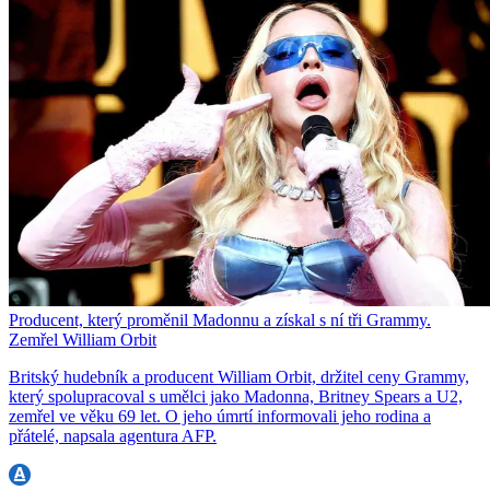
Producent, který proměnil Madonnu a získal s ní tři Grammy.
Zemřel William Orbit
Britský hudebník a producent William Orbit, držitel ceny Grammy,
který spolupracoval s umělci jako Madonna, Britney Spears a U2,
zemřel ve věku 69 let. O jeho úmrtí informovali jeho rodina a
přátelé, napsala agentura AFP.