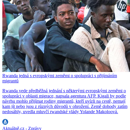
Rwanda jedná s evropskými zeměmi o spolupráci s přijímáním
migrantů
Rwanda vede předběžná jednání s některými evropskými zeměmi o
spolupráci v oblasti migrace, napsala agentura AFP. Kigali by podle
návrhu mohlo přijímat rodiny migrantů, kteří uvízli na cestě, nemají
kam jít nebo jsou z různých důvodů v ohrožení. Země dohody zatím
nedosáhly, uvedla mluvčí rwandské vlády Yolande Makoloová.
Aktuálně.cz - Zprávy