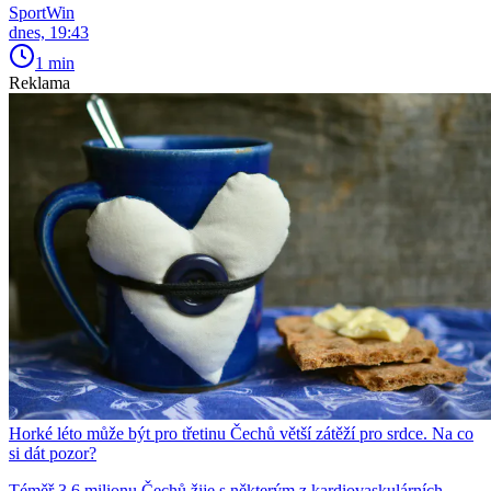
SportWin
dnes, 19:43
1 min
Reklama
Horké léto může být pro třetinu Čechů větší zátěží pro srdce. Na co
si dát pozor?
Téměř 3,6 milionu Čechů žije s některým z kardiovaskulárních