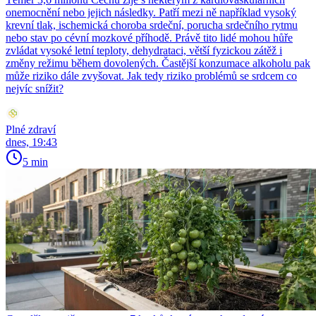
onemocnění nebo jejich následky. Patří mezi ně například vysoký
krevní tlak, ischemická choroba srdeční, porucha srdečního rytmu
nebo stav po cévní mozkové příhodě. Právě tito lidé mohou hůře
zvládat vysoké letní teploty, dehydrataci, větší fyzickou zátěž i
změny režimu během dovolených. Častější konzumace alkoholu pak
může riziko dále zvyšovat. Jak tedy riziko problémů se srdcem co
nejvíc snížit?
Plné zdraví
dnes, 19:43
5 min