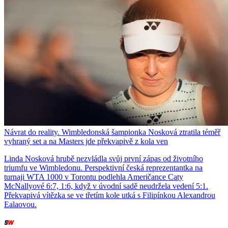
Návrat do reality. Wimbledonská šampionka Nosková ztratila téměř
vyhraný set a na Masters jde překvapivě z kola ven
Linda Nosková hrubě nezvládla svůj první zápas od životního
triumfu ve Wimbledonu. Perspektivní česká reprezentantka na
turnaji WTA 1000 v Torontu podlehla Američance Caty
McNallyové 6:7, 1:6, když v úvodní sadě neudržela vedení 5:1.
Překvapivá vítězka se ve třetím kole utká s Filipínkou Alexandrou
Ealaovou.