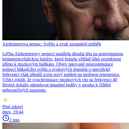
Alzheimerova nemoc: Světlo a zvuk zpomalují průběh
Léčba Alzheimerovy nemoci narážela dlouhá léta na neprostupnou
hematoencefalickou bariéru, která bránila většině léků proniknout
přímo k mozkovým buňkám. Objev takzvané neurostimulace
pomocí blikajícího světla a zvukových impulsů o specifické
frekvenci však přináší zcela nový pohled na možnost regenerace.
Vědci zjistili, že synchronizace mozkových vln na frekvenci 40
Hertzů dokáže stimulovat imunitní buňky v mozku k čištění
nebezpečných usazenin.
Plné zdraví
dnes, 19:44
2 min