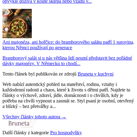
obvykle dožívá v koutě sklepa nebo vzadu v...
Ani majonéza, ani hořčice: do bramborového salátu patří 1 surovina,
kterou Němci používají po generace
Bramborový salát si u nás většina lidí neumí představit bez pořádné
dávky majonézy. V Německu to chodí...
Tento článek byl publikován ze zdrojů
Bruneta v kuchyni
Web nabízí autentický pohled na mateřství, rodinu, vztahy i
každodenní radosti a chaos, které k životu s dětmi patří. Najdete tu
články o výchově, zdraví, jídle, domácnosti i o chvílích, kdy je
potřeba na chvíli vypnout a zasmát se. Styl psaní je osobní, otevřený
a blízký – bez přetvářky a...
Všechny články tohoto autora →
Další články z kategorie
Pro hospodyňky