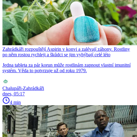
Zahrádkáři rozpouštějí Aspirin v konvi a zalévají záhony. Rostliny
po něm rostou rychleji a škůdci se jim vyhýbají celé léto
Jedna tableta za pár korun může rostlinám zapnout vlastní imunitní
systém. Věda to potvrzuje už od roku 1979.
Chalupáři-Zahrádkáři
dnes, 05:17
4 min