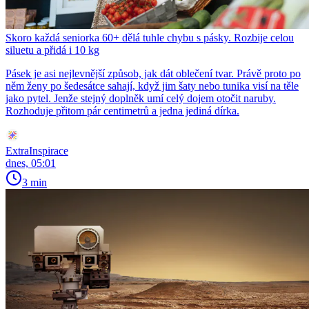
Skoro každá seniorka 60+ dělá tuhle chybu s pásky. Rozbije celou
siluetu a přidá i 10 kg
Pásek je asi nejlevnější způsob, jak dát oblečení tvar. Právě proto po
něm ženy po šedesátce sahají, když jim šaty nebo tunika visí na těle
jako pytel. Jenže stejný doplněk umí celý dojem otočit naruby.
Rozhoduje přitom pár centimetrů a jedna jediná dírka.
ExtraInspirace
dnes, 05:01
3 min