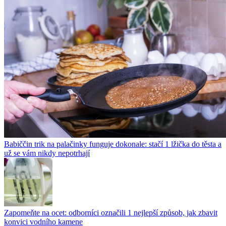
Babiččin trik na palačinky funguje dokonale: stačí 1 lžička do těsta a
už se vám nikdy nepotrhají
Zapomeňte na ocet: odborníci označili 1 nejlepší způsob, jak zbavit
konvici vodního kamene