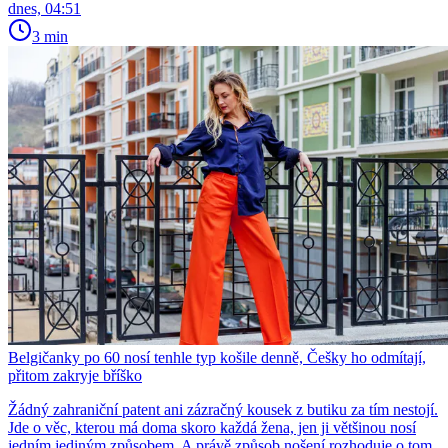
dnes, 04:51
3 min
Belgičanky po 60 nosí tenhle typ košile denně, Češky ho odmítají,
přitom zakryje bříško
Žádný zahraniční patent ani zázračný kousek z butiku za tím nestojí.
Jde o věc, kterou má doma skoro každá žena, jen ji většinou nosí
jedním jediným způsobem. A právě způsob nošení rozhoduje o tom,