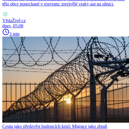
tělo obce ponechané v rozvratu: zrezivělé vraky aut na silnici.
VědaŽivě.cz
dnes, 05:08
3 min
Ceuta jako předzvěst budoucích krizí: Migrace jako zbraň