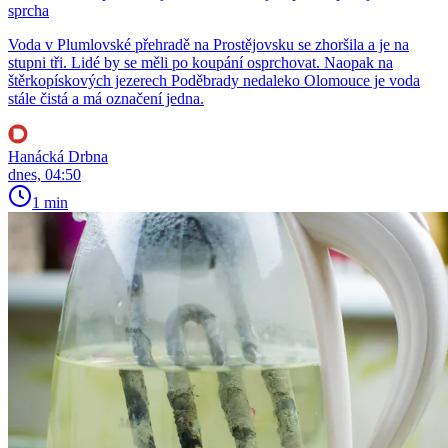
sprcha
Voda v Plumlovské přehradě na Prostějovsku se zhoršila a je na
stupni tři. Lidé by se měli po koupání osprchovat. Naopak na
štěrkopískových jezerech Poděbrady nedaleko Olomouce je voda
stále čistá a má označení jedna.
Hanácká Drbna
dnes, 04:50
1 min