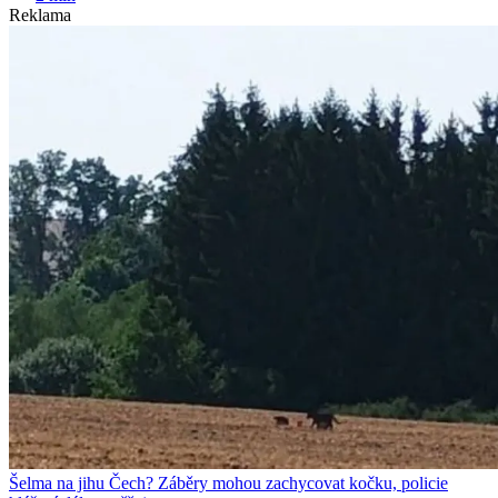
Reklama
Šelma na jihu Čech? Záběry mohou zachycovat kočku, policie