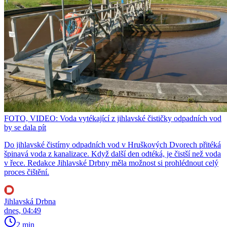
FOTO, VIDEO: Voda vytékající z jihlavské čističky odpadních vod
by se dala pít
Do jihlavské čistírny odpadních vod v Hruškových Dvorech přitéká
špinavá voda z kanalizace. Když další den odtéká, je čistší než voda
v řece. Redakce Jihlavské Drbny měla možnost si prohlédnout celý
proces čištění.
Jihlavská Drbna
dnes, 04:49
2 min