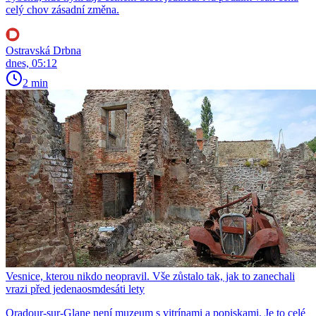
celý chov zásadní změna.
Ostravská Drbna
dnes, 05:12
2 min
Vesnice, kterou nikdo neopravil. Vše zůstalo tak, jak to zanechali
vrazi před jedenaosmdesáti lety
Oradour-sur-Glane není muzeum s vitrínami a popiskami. Je to celé