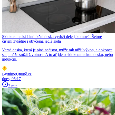
Sklokeramická i indukční deska vydrží déle jako nová. Šetrné
čištění zvládne i obyčejná jedlá soda
Varná deska, která je plná nečistot, může mít nižší výkon, a dokonce
se jí může snížit životnost. A to ať jde o sklokeramickou desku, nebo
indukční.
BydlímeÚtulně.cz
dnes, 05:17
2 min