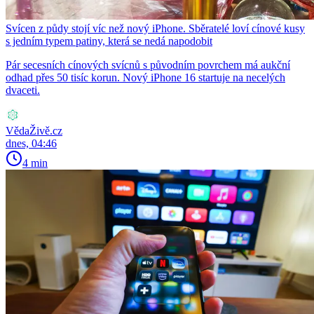
Svícen z půdy stojí víc než nový iPhone. Sběratelé loví cínové kusy
s jedním typem patiny, která se nedá napodobit
Pár secesních cínových svícnů s původním povrchem má aukční
odhad přes 50 tisíc korun. Nový iPhone 16 startuje na necelých
dvaceti.
VědaŽivě.cz
dnes, 04:46
4 min