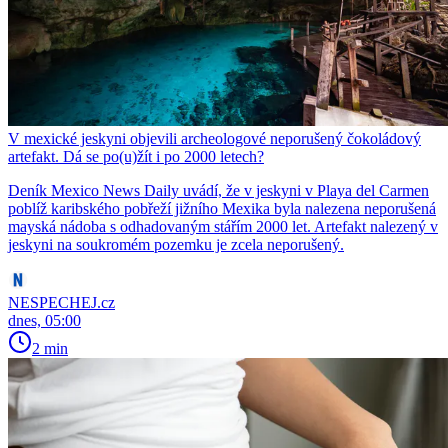
V mexické jeskyni objevili archeologové neporušený čokoládový
artefakt. Dá se po(u)žít i po 2000 letech?
Deník Mexico News Daily uvádí, že v jeskyni v Playa del Carmen
poblíž karibského pobřeží jižního Mexika byla nalezena neporušená
mayská nádoba s odhadovaným stářím 2000 let. Artefakt nalezený v
jeskyni na soukromém pozemku je zcela neporušený.
NESPECHEJ.cz
dnes, 05:00
2 min