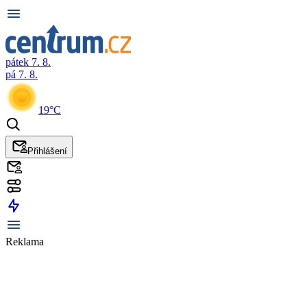
pátek 7. 8.
pá 7. 8.
19°C
Přihlášení
Reklama