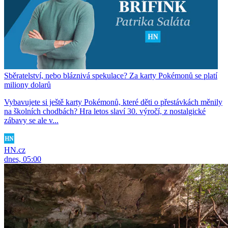
Sběratelství, nebo bláznivá spekulace? Za karty Pokémonů se platí
miliony dolarů
Vybavujete si ještě karty Pokémonů, které děti o přestávkách měnily
na školních chodbách? Hra letos slaví 30. výročí, z nostalgické
zábavy se ale v...
HN.cz
dnes, 05:00