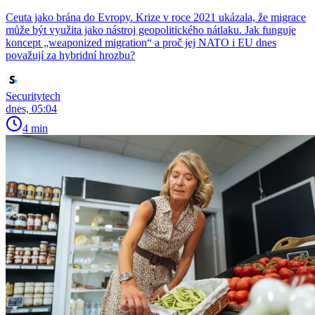
Ceuta jako brána do Evropy. Krize v roce 2021 ukázala, že migrace
může být využita jako nástroj geopolitického nátlaku. Jak funguje
koncept „weaponized migration“ a proč jej NATO i EU dnes
považují za hybridní hrozbu?
Securitytech
dnes, 05:04
4 min