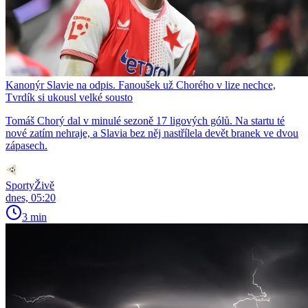
Kanonýr Slavie na odpis. Fanoušek už Chorého v lize nechce,
Tvrdík si ukousl velké sousto
Tomáš Chorý dal v minulé sezoně 17 ligových gólů. Na startu té
nové zatím nehraje, a Slavia bez něj nastřílela devět branek ve dvou
zápasech.
SportyŽivě
dnes, 05:20
3 min