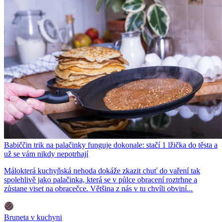
Babiččin trik na palačinky funguje dokonale: stačí 1 lžička do těsta a
už se vám nikdy nepotrhají
Málokterá kuchyňská nehoda dokáže zkazit chuť do vaření tak
spolehlivě jako palačinka, která se v půlce obracení roztrhne a
zůstane viset na obracečce. Většina z nás v tu chvíli obviní...
Bruneta v kuchyni