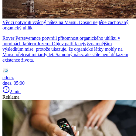
Vědci potvrdili vzácný nález na Marsu. Dosud nejlépe zachovaný
organický uhlík
Rover Perseverance potvrdil přítomnost organického uhlíku v
horninách kráteru Jezero. Objev patří k nejvýznamnějším
výsledkům mise, protože ukazuje, že organické látky mohly na
Marsu přetrvat miliardy let. Samotný nález ale stále není důkazem
existence života.
cdr.cz
dnes, 05:00
2 min
Reklama