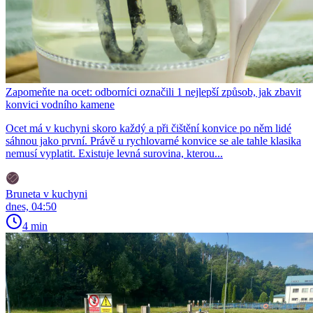
Zapomeňte na ocet: odborníci označili 1 nejlepší způsob, jak zbavit
konvici vodního kamene
Ocet má v kuchyni skoro každý a při čištění konvice po něm lidé
sáhnou jako první. Právě u rychlovarné konvice se ale tahle klasika
nemusí vyplatit. Existuje levná surovina, kterou...
Bruneta v kuchyni
dnes, 04:50
4 min