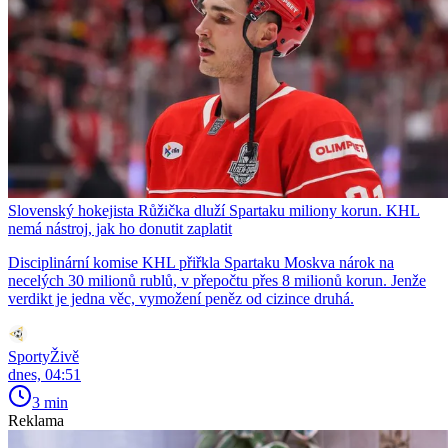
Slovenský hokejista Růžička dluží Spartaku miliony korun. KHL
nemá nástroj, jak ho donutit zaplatit
Disciplinární komise KHL přiřkla Spartaku Moskva nárok na
necelých 30 milionů rublů, v přepočtu přes 8 milionů korun. Jenže
verdikt je jedna věc, vymožení peněz od cizince druhá.
SportyŽivě
dnes, 04:51
3 min
Reklama