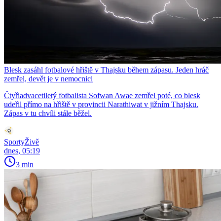
Blesk zasáhl fotbalové hřiště v Thajsku během zápasu. Jeden hráč
zemřel, devět je v nemocnici
Čtyřiadvacetiletý fotbalista Sofwan Awae zemřel poté, co blesk
udeřil přímo na hřiště v provincii Narathiwat v jižním Thajsku.
Zápas v tu chvíli stále běžel.
SportyŽivě
dnes, 05:19
3 min