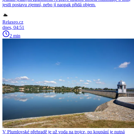
jestli postavu zjemní, nebo jí naopak přidá objem.
Relaxeo.cz
dnes, 04:51
2 min
V Plumlovské přehradě je už voda na trojce, po koupání je nutná