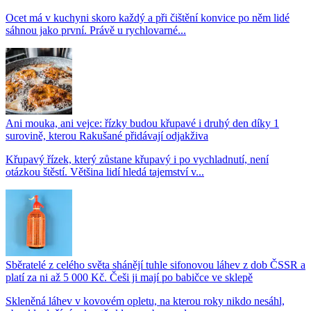
Ocet má v kuchyni skoro každý a při čištění konvice po něm lidé
sáhnou jako první. Právě u rychlovarné...
Ani mouka, ani vejce: řízky budou křupavé i druhý den díky 1
surovině, kterou Rakušané přidávají odjakživa
Křupavý řízek, který zůstane křupavý i po vychladnutí, není
otázkou štěstí. Většina lidí hledá tajemství v...
Sběratelé z celého světa shánějí tuhle sifonovou láhev z dob ČSSR a
platí za ni až 5 000 Kč. Češi ji mají po babičce ve sklepě
Skleněná láhev v kovovém opletu, na kterou roky nikdo nesáhl,