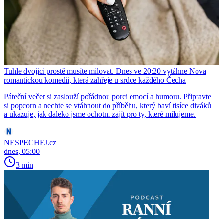
Tuhle dvojici prostě musíte milovat. Dnes ve 20:20 vytáhne Nova
romantickou komedii, která zahřeje u srdce každého Čecha
Páteční večer si zaslouží pořádnou porci emocí a humoru. Připravte
si popcorn a nechte se vtáhnout do příběhu, který baví tisíce diváků
a ukazuje, jak daleko jsme ochotni zajít pro ty, které milujeme.
NESPECHEJ.cz
dnes, 05:00
3 min