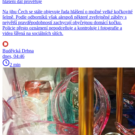
hlášení dál prověřuje
Na jihu Čech se stále objevuje řada hlášení o možné velké kočkovité
šelmě. Podle odborníků však alespoň některé zveřejněné záběry s
největší pravděpodobností zachycují obyčejnou domácí kočku.
Policie přesto oznámení nepodceňuje a kontroluje i fotografie a
videa šířená na sociálních sítích.
Budějcká Drbna
dnes, 04:46
2 min