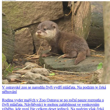
V ostravské zoo se narodila čtyři vydří mláďata. Na podzim je čeká
stěhování
Rodina vyder malých v Zoo Ostrava se po roční pauze rozrostla o
čtyři mláďata. Návštěvníci je mohou zahlédnout ve venkovním
výběhu, kde nyní žije celkem deset jedinců. Na podzim však čeká