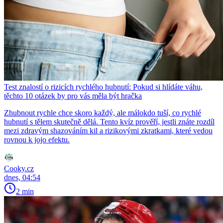
Test znalostí o rizicích rychlého hubnutí: Pokud si hlídáte váhu,
těchto 10 otázek by pro vás měla být hračka
Zhubnout rychle chce skoro každý, ale málokdo tuší, co rychlé
hubnutí s tělem skutečně dělá. Tento kvíz prověří, jestli znáte rozdíl
mezi zdravým shazováním kil a rizikovými zkratkami, které vedou
rovnou k jojo efektu.
Cooky.cz
dnes, 04:54
2 min