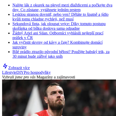
Nalijte lák z okurek na plevel mezi dlaždicemi a počkejte dva
dny. Co zůstane, vytáhnete jedním prstem
Lesklou stranou dovnitř, nebo ven? Děláte to špatně a jídlo
kvůli tomu chladne rychleji, než musí
Sekundová finta, jak oloupat vejce: Díky tomuto postupu
skořápka od bílku doslova sama odpadne
Žádný Ariel ani Silan. Odborníci vyhlásili nejlepší prací
prášek v ČR
Jak vyčistit skvrny od kávy a čaje? Kombinujte domácí
suroviny
Bílé prádlo ztrazilo původní bělost? Použijte babský trik, za
30 minut bude zářivé jako sníh
Zobrazit více
Lifestyle
DIY
Pro hospodyňky
Vybrali jsme pro vás
Magazíny a zajímavosti