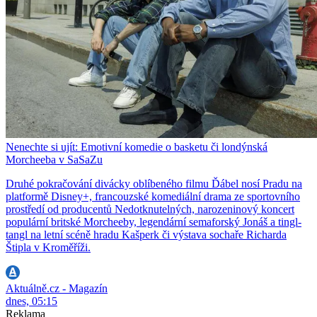
Nenechte si ujít: Emotivní komedie o basketu či londýnská
Morcheeba v SaSaZu
Druhé pokračování divácky oblíbeného filmu Ďábel nosí Pradu na
platformě Disney+, francouzské komediální drama ze sportovního
prostředí od producentů Nedotknutelných, narozeninový koncert
populární britské Morcheeby, legendární semaforský Jonáš a tingl-
tangl na letní scéně hradu Kašperk či výstava sochaře Richarda
Štipla v Kroměříži.
Aktuálně.cz - Magazín
dnes, 05:15
Reklama