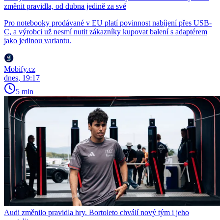
změnit pravidla, od dubna jedině za své
Pro notebooky prodávané v EU platí povinnost nabíjení přes USB-
C, a výrobci už nesmí nutit zákazníky kupovat balení s adaptérem
jako jedinou variantu.
Mobify.cz
dnes, 19:17
5 min
Audi změnilo pravidla hry. Bortoleto chválí nový tým i jeho