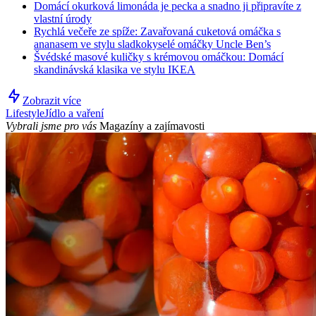
Domácí okurková limonáda je pecka a snadno ji připravíte z
vlastní úrody
Rychlá večeře ze spíže: Zavařovaná cuketová omáčka s
ananasem ve stylu sladkokyselé omáčky Uncle Ben’s
Švédské masové kuličky s krémovou omáčkou: Domácí
skandinávská klasika ve stylu IKEA
Zobrazit více
Lifestyle
Jídlo a vaření
Vybrali jsme pro vás
Magazíny a zajímavosti