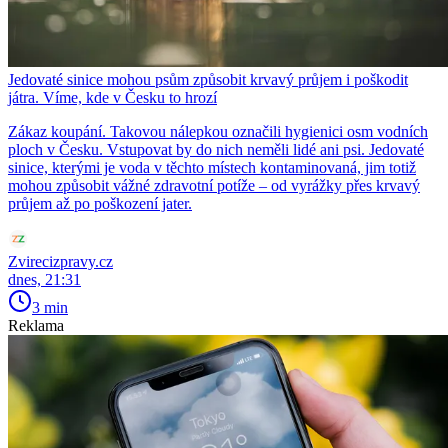
Jedovaté sinice mohou psům způsobit krvavý průjem i poškodit
játra. Víme, kde v Česku to hrozí
Zákaz koupání. Takovou nálepkou označili hygienici osm vodních
ploch v Česku. Vstupovat by do nich neměli lidé ani psi. Jedovaté
sinice, kterými je voda v těchto místech kontaminovaná, jim totiž
mohou způsobit vážné zdravotní potíže – od vyrážky přes krvavý
průjem až po poškození jater.
Zvirecizpravy.cz
dnes, 21:31
3 min
Reklama