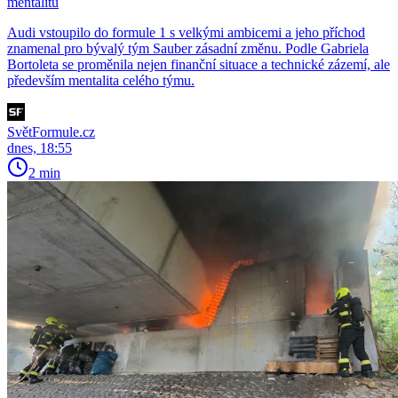
mentalitu
Audi vstoupilo do formule 1 s velkými ambicemi a jeho příchod
znamenal pro bývalý tým Sauber zásadní změnu. Podle Gabriela
Bortoleta se proměnila nejen finanční situace a technické zázemí, ale
především mentalita celého týmu.
SvětFormule.cz
dnes, 18:55
2 min