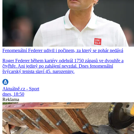
Fenomenální Federer udivil i počinem, za který se pohár nedává
Roger Federer během kariéry odehrál 1750 zápasů ve dvouhře a
čtyřhře. Ani jediný po zahájení nevzdal. Dnes fenomenální
švýcarský tenista slaví 45. narozeniny.
Aktuálně.cz - Sport
dnes, 18:50
Reklama