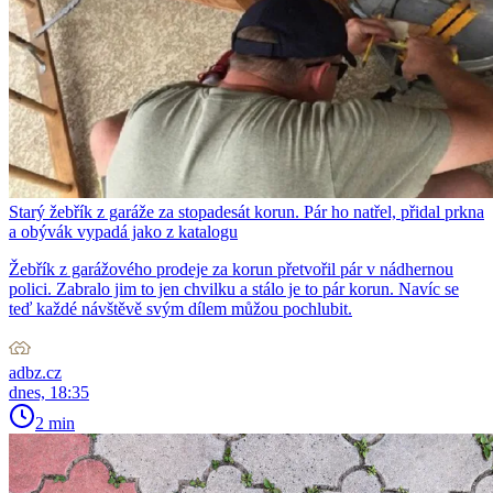
Starý žebřík z garáže za stopadesát korun. Pár ho natřel, přidal prkna
a obývák vypadá jako z katalogu
Žebřík z garážového prodeje za korun přetvořil pár v nádhernou
polici. Zabralo jim to jen chvilku a stálo je to pár korun. Navíc se
teď každé návštěvě svým dílem můžou pochlubit.
adbz.cz
dnes, 18:35
2 min