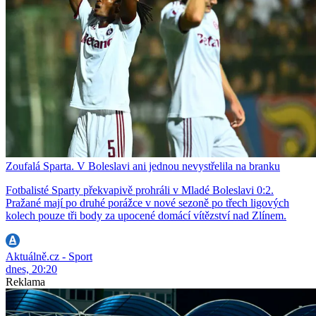
Zoufalá Sparta. V Boleslavi ani jednou nevystřelila na branku
Fotbalisté Sparty překvapivě prohráli v Mladé Boleslavi 0:2.
Pražané mají po druhé porážce v nové sezoně po třech ligových
kolech pouze tři body za upocené domácí vítězství nad Zlínem.
Aktuálně.cz - Sport
dnes, 20:20
Reklama