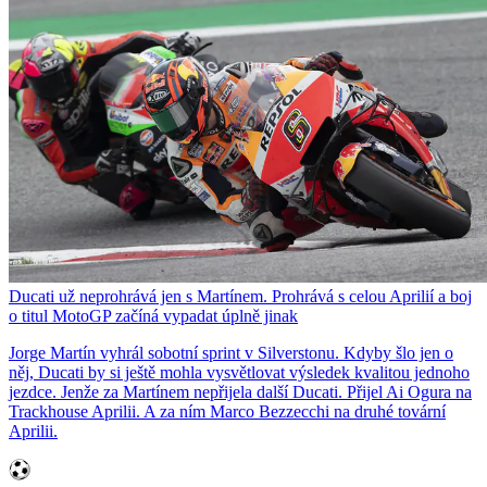
Ducati už neprohrává jen s Martínem. Prohrává s celou Aprilií a boj
o titul MotoGP začíná vypadat úplně jinak
Jorge Martín vyhrál sobotní sprint v Silverstonu. Kdyby šlo jen o
něj, Ducati by si ještě mohla vysvětlovat výsledek kvalitou jednoho
jezdce. Jenže za Martínem nepřijela další Ducati. Přijel Ai Ogura na
Trackhouse Aprilii. A za ním Marco Bezzecchi na druhé tovární
Aprilii.