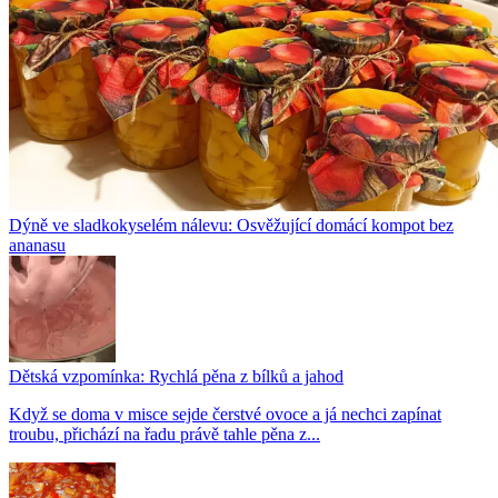
Dýně ve sladkokyselém nálevu: Osvěžující domácí kompot bez
ananasu
Dětská vzpomínka: Rychlá pěna z bílků a jahod
Když se doma v misce sejde čerstvé ovoce a já nechci zapínat
troubu, přichází na řadu právě tahle pěna z...