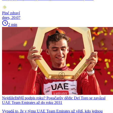
Plné zdraví
dnes, 20:07
2 min
Nejdůležitější podpis roku? Pogačarův dědic Del Toro se zavázal
UAE Team Emirates až do roku 2031
Vypadá to, že v týmu UAE Team Emirates už vědí, kdo jednou