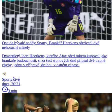
Ostuda bývalé naděje Sparty. Brankář Heerkens předvedl dvě
nehorázné minely
Dvacetiletý Joeri Heerkens, kterého Ajax před rokem kupoval jako
brankáře budoucnosti, si za šest srpnových dnů připsal dvě trapné
chyby, jednu v přípravě, druhou v ostrém zápase.
SportyŽivě
dnes, 20:21
3 min