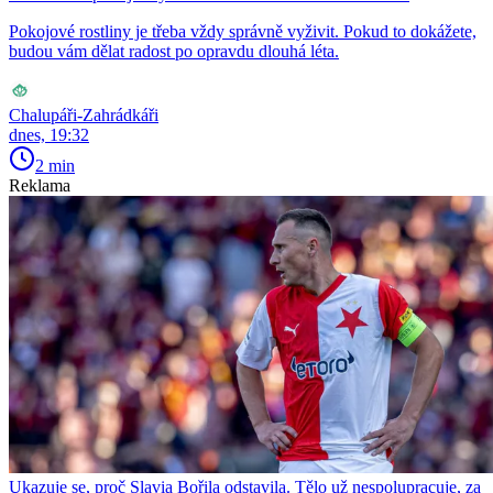
Pokojové rostliny je třeba vždy správně vyživit. Pokud to dokážete,
budou vám dělat radost po opravdu dlouhá léta.
Chalupáři-Zahrádkáři
dnes, 19:32
2 min
Reklama
Ukazuje se, proč Slavia Bořila odstavila. Tělo už nespolupracuje, za