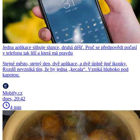
Jedna aplikace slibuje slunce, druhá déšť. Proč se předpovědi počasí
v telefonu tak liší a která má pravdu
Stejné město, stejný den, dvě aplikace, a dvě úplně jiné ikonky.
Rozdíl nevzniká tím, že by jedna „kecala“. Vzniká hluboko pod
kapotou.
Mobify.cz
dnes, 20:42
4 min