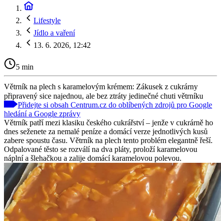
Lifestyle
Jídlo a vaření
13. 6. 2026, 12:42
5 min
Větrník na plech s karamelovým krémem: Zákusek z cukrárny
připravený sice najednou, ale bez ztráty jedinečné chuti větrníku
Přidejte si obsah Centrum.cz do oblíbených zdrojů pro Google
hledání a Google zprávy
Větrník patří mezi klasiku českého cukrářství – jenže v cukrárně ho
dnes seženete za nemalé peníze a domácí verze jednotlivých kusů
zabere spoustu času. Větrník na plech tento problém elegantně řeší.
Odpalované těsto se rozválí na dva pláty, proloží karamelovou
náplní a šlehačkou a zalije domácí karamelovou polevou.