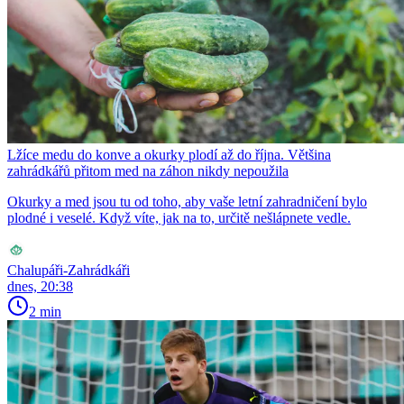
Lžíce medu do konve a okurky plodí až do října. Většina
zahrádkářů přitom med na záhon nikdy nepoužila
Okurky a med jsou tu od toho, aby vaše letní zahradničení bylo
plodné i veselé. Když víte, jak na to, určitě nešlápnete vedle.
Chalupáři-Zahrádkáři
dnes, 20:38
2 min