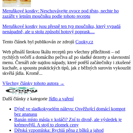
Meruňkové kostky: Neschovávejte ovoce pod těsto, nechte ho
zazářit v letním moučníku podle tohoto receptu
Meruňkové kostky jsou přesně ten typ moučníku, který vypadá
nenápadně, ale u stolu způsobí hotový poprask....
Tento článek byl publikován ze zdrojů
Cooky.cz
Web přináší širokou škálu receptů pro všechny příležitosti – od
rychlých večeří a domácího pečiva až po sladké dezerty a slavnostní
menu. Čtenáři zde najdou nápady, které potěší začátečníky i zkušené
kuchaře, a spoustu praktických tipů, jak z běžných surovin vykouzlit
skvělá jídla. Kromě...
Všechny články tohoto autora →
Další články z kategorie
Jídlo a vaření
Dýně ve sladkokyselém nálevu: Osvěžující domácí kompot
bez ananasu
Banán místo másla v koláči? Zní to divně, ale výsledek je
krémovější. A stojí to zlomek ceny
Dětská vzpomínka: Rychlá pěna z bílků a jahod