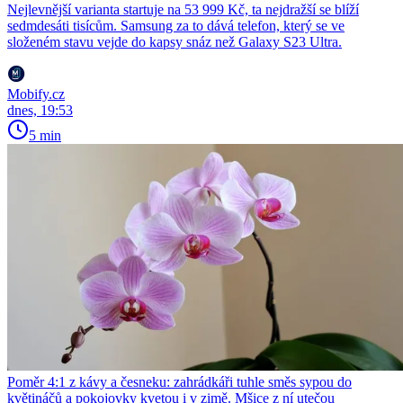
Nejlevnější varianta startuje na 53 999 Kč, ta nejdražší se blíží
sedmdesáti tisícům. Samsung za to dává telefon, který se ve
složeném stavu vejde do kapsy snáz než Galaxy S23 Ultra.
Mobify.cz
dnes, 19:53
5 min
Poměr 4:1 z kávy a česneku: zahrádkáři tuhle směs sypou do
květináčů a pokojovky kvetou i v zimě. Mšice z ní utečou