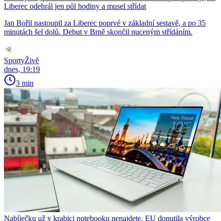
Liberec odehrál jen půl hodiny a musel střídat
Jan Bořil nastoupil za Liberec poprvé v základní sestavě, a po 35
minutách šel dolů. Debut v Brně skončil nuceným střídáním.
SportyŽivě
dnes, 19:19
3 min
Nabíječku už v krabici notebooku nenajdete. EU donutila výrobce