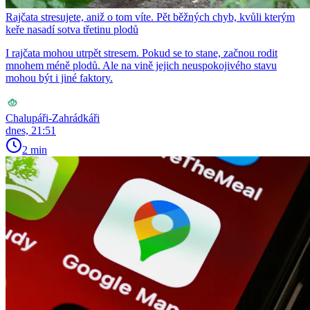
Rajčata stresujete, aniž o tom víte. Pět běžných chyb, kvůli kterým
keře nasadí sotva třetinu plodů
I rajčata mohou utrpět stresem. Pokud se to stane, začnou rodit
mnohem méně plodů. Ale na vině jejich neuspokojivého stavu
mohou být i jiné faktory.
Chalupáři-Zahrádkáři
dnes, 21:51
2 min