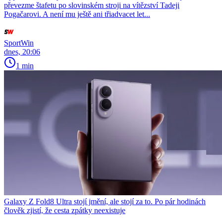
převezme štafetu po slovinském stroji na vítězství Tadeji
Pogačarovi. A není mu ještě ani třiadvacet let...
SportWin
dnes, 20:06
1 min
Galaxy Z Fold8 Ultra stojí jmění, ale stojí za to. Po pár hodinách
člověk zjistí, že cesta zpátky neexistuje