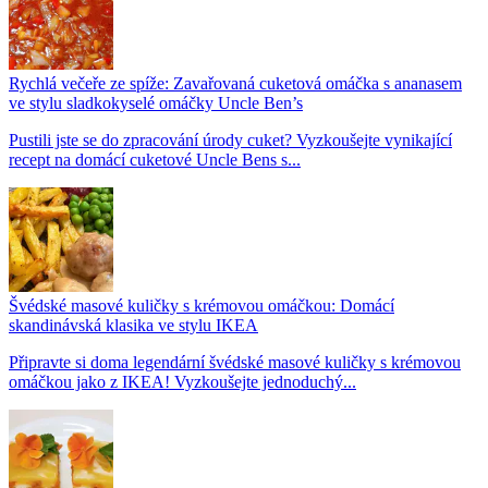
Rychlá večeře ze spíže: Zavařovaná cuketová omáčka s ananasem
ve stylu sladkokyselé omáčky Uncle Ben’s
Pustili jste se do zpracování úrody cuket? Vyzkoušejte vynikající
recept na domácí cuketové Uncle Bens s...
Švédské masové kuličky s krémovou omáčkou: Domácí
skandinávská klasika ve stylu IKEA
Připravte si doma legendární švédské masové kuličky s krémovou
omáčkou jako z IKEA! Vyzkoušejte jednoduchý...