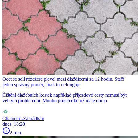
Ocet se solí rozežere plevel mezi dlaždicemi za 12 hodin. Stačí
jeden správný poměr, jinak to nefunguje
Čištění dlažebních kostek například příjezdové cesty nemusí být
velkým problémem. Mnoho prostředků už máte doma.
Chalupáři-Zahrádkáři
dnes, 18:28
2 min