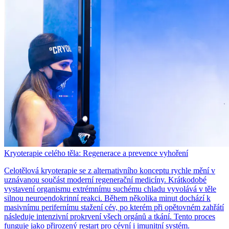
Kryoterapie celého těla: Regenerace a prevence vyhoření
Celotělová kryoterapie se z alternativního konceptu rychle mění v
uznávanou součást moderní regenerační medicíny. Krátkodobé
vystavení organismu extrémnímu suchému chladu vyvolává v těle
silnou neuroendokrinní reakci. Během několika minut dochází k
masivnímu perifernímu stažení cév, po kterém při opětovném zahřátí
následuje intenzivní prokrvení všech orgánů a tkání. Tento proces
funguje jako přirozený restart pro cévní i imunitní systém.