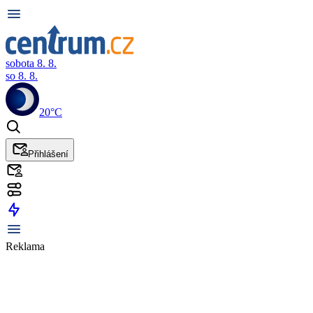
sobota 8. 8.
so 8. 8.
20°C
Přihlášení
Reklama