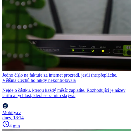
Jedno číslo na faktuře za internet prozradí, jestli (ne)přeplácíte.
Většina Čechů ho nikdy nekontrolovala
Nejde o částku, kterou každý měsíc zaplatíte. Rozhodující je název
tarifu a rychlost, která se za ním skrývá.
Mobify.cz
dnes, 18:14
4 min