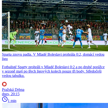
Sparta znovu padla. V Mladé Boleslavi prohrála 0:2, domácí vedou
ligu
Fotbalisté Sparty prohráli v Mladé Boleslavi 0:2 a po druhé porážce
v sezoně mají po třech ligových kolech pouze tři body. Středočeši
vedou tabulku.
Pražská Drbna
dnes, 20:15
1 min