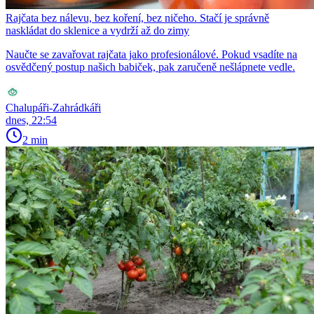
Rajčata bez nálevu, bez koření, bez ničeho. Stačí je správně
naskládat do sklenice a vydrží až do zimy
Naučte se zavařovat rajčata jako profesionálové. Pokud vsadíte na
osvědčený postup našich babiček, pak zaručeně nešlápnete vedle.
Chalupáři-Zahrádkáři
dnes, 22:54
2 min