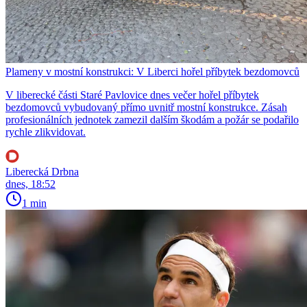
Plameny v mostní konstrukci: V Liberci hořel příbytek bezdomovců
V liberecké části Staré Pavlovice dnes večer hořel příbytek
bezdomovců vybudovaný přímo uvnitř mostní konstrukce. Zásah
profesionálních jednotek zamezil dalším škodám a požár se podařilo
rychle zlikvidovat.
Liberecká Drbna
dnes, 18:52
1 min