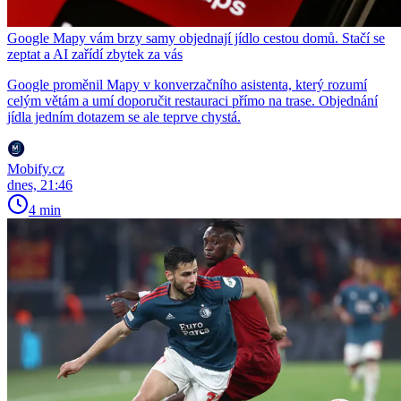
Google Mapy vám brzy samy objednají jídlo cestou domů. Stačí se
zeptat a AI zařídí zbytek za vás
Google proměnil Mapy v konverzačního asistenta, který rozumí
celým větám a umí doporučit restauraci přímo na trase. Objednání
jídla jedním dotazem se ale teprve chystá.
Mobify.cz
dnes, 21:46
4 min