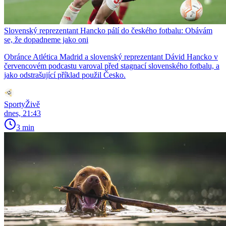
Slovenský reprezentant Hancko pálí do českého fotbalu: Obávám
se, že dopadneme jako oni
Obránce Atlética Madrid a slovenský reprezentant Dávid Hancko v
červencovém podcastu varoval před stagnací slovenského fotbalu, a
jako odstrašující příklad použil Česko.
SportyŽivě
dnes, 21:43
3 min