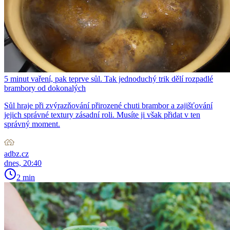
5 minut vaření, pak teprve sůl. Tak jednoduchý trik dělí rozpadlé
brambory od dokonalých
Sůl hraje při zvýrazňování přirozené chuti brambor a zajišťování
jejich správné textury zásadní roli. Musíte ji však přidat v ten
správný moment.
adbz.cz
dnes, 20:40
2 min