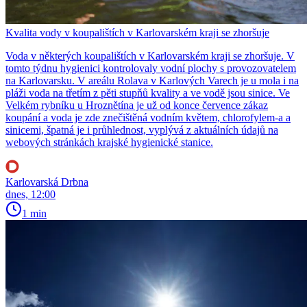
Kvalita vody v koupalištích v Karlovarském kraji se zhoršuje
Voda v některých koupalištích v Karlovarském kraji se zhoršuje. V
tomto týdnu hygienici kontrolovaly vodní plochy s provozovatelem
na Karlovarsku. V areálu Rolava v Karlových Varech je u mola i na
pláži voda na třetím z pěti stupňů kvality a ve vodě jsou sinice. Ve
Velkém rybníku u Hroznětína je už od konce července zákaz
koupání a voda je zde znečištěná vodním květem, chlorofylem-a a
sinicemi, špatná je i průhlednost, vyplývá z aktuálních údajů na
webových stránkách krajské hygienické stanice.
Karlovarská Drbna
dnes, 12:00
1 min