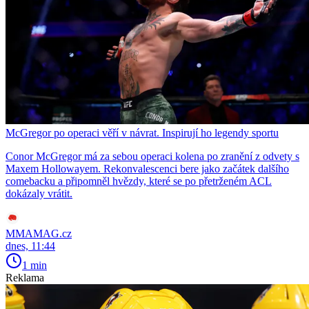
McGregor po operaci věří v návrat. Inspirují ho legendy sportu
Conor McGregor má za sebou operaci kolena po zranění z odvety s
Maxem Hollowayem. Rekonvalescenci bere jako začátek dalšího
comebacku a připomněl hvězdy, které se po přetrženém ACL
dokázaly vrátit.
MMAMAG.cz
dnes, 11:44
1 min
Reklama