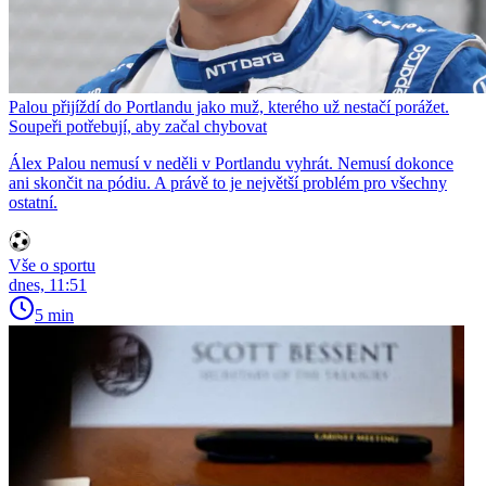
Palou přijíždí do Portlandu jako muž, kterého už nestačí porážet.
Soupeři potřebují, aby začal chybovat
Álex Palou nemusí v neděli v Portlandu vyhrát. Nemusí dokonce
ani skončit na pódiu. A právě to je největší problém pro všechny
ostatní.
Vše o sportu
dnes, 11:51
5 min