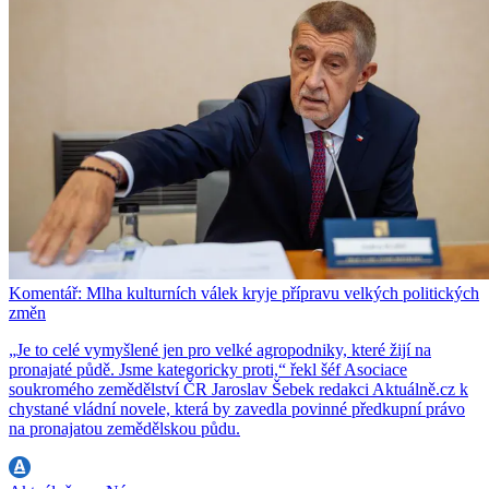
Komentář: Mlha kulturních válek kryje přípravu velkých politických
změn
„Je to celé vymyšlené jen pro velké agropodniky, které žijí na
pronajaté půdě. Jsme kategoricky proti,“ řekl šéf Asociace
soukromého zemědělství ČR Jaroslav Šebek redakci Aktuálně.cz k
chystané vládní novele, která by zavedla povinné předkupní právo
na pronajatou zemědělskou půdu.