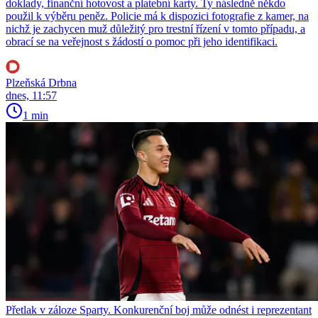
doklady, finanční hotovost a platební karty. Ty následně někdo
použil k výběru peněz. Policie má k dispozici fotografie z kamer, na
nichž je zachycen muž důležitý pro trestní řízení v tomto případu, a
obrací se na veřejnost s žádostí o pomoc při jeho identifikaci.
Plzeňská Drbna
dnes, 11:57
1 min
Přetlak v záloze Sparty. Konkurenční boj může odnést i reprezentant