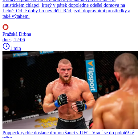
autistickém chlapci, který v pátek dopoledne odešel domova na
Letné. Od té doby ho neviděli. Rád jezdí dopravními prostředky a
také výtahem.
Pražská Drbna
dnes, 12:06
1 min
Poppeck rychle dostane druhou šanci v UFC. Vrací se do polotěžké