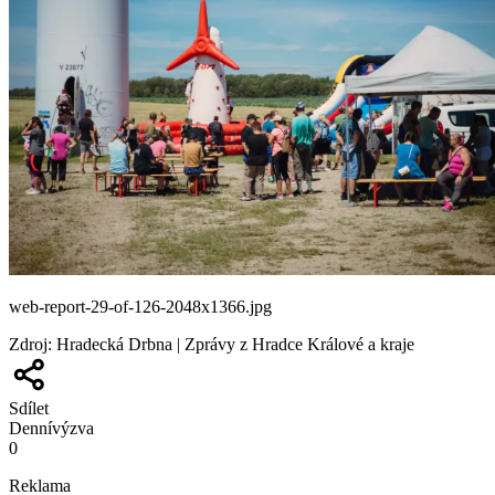
web-report-29-of-126-2048x1366.jpg
Zdroj
:
Hradecká Drbna | Zprávy z Hradce Králové a kraje
Sdílet
Denní
výzva
0
Reklama