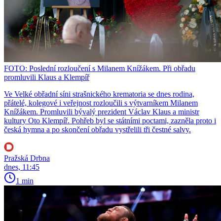
FOTO: Poslední rozloučení s Milanem Knížákem. Při obřadu
promluvili Klaus a Klempíř
Ve Velké obřadní síni strašnického krematoria se dnes rodina,
přátelé, kolegové i veřejnost rozloučili s výtvarníkem Milanem
Knížákem. Promluvili bývalý prezident Václav Klaus a ministr
kultury Oto Klempíř. Pohřeb byl se státními poctami, zazněla proto i
česká hymna a po skončení obřadu vystřelili tři čestné salvy.
Pražská Drbna
dnes, 11:45
1 min