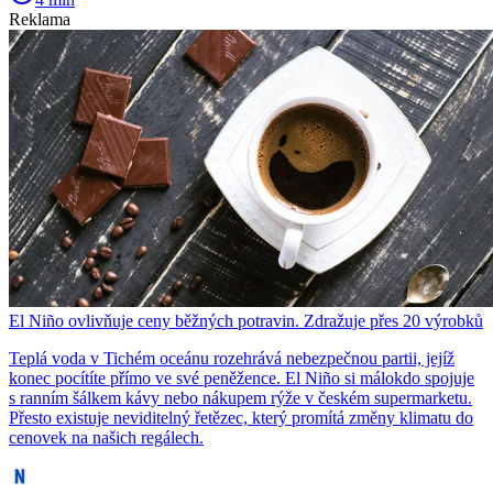
Reklama
El Niño ovlivňuje ceny běžných potravin. Zdražuje přes 20 výrobků
Teplá voda v Tichém oceánu rozehrává nebezpečnou partii, jejíž
konec pocítíte přímo ve své peněžence. El Niño si málokdo spojuje
s ranním šálkem kávy nebo nákupem rýže v českém supermarketu.
Přesto existuje neviditelný řetězec, který promítá změny klimatu do
cenovek na našich regálech.