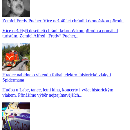
Zemřel Fredy Pucher. Více než 40 let chránil krkonošskou přírodu
Více než čtyři desetiletí chránil krkonošskou přírodu a pomáhal
turistům. Zemřel Alfréd „Fredy“ Pucher,...
Hradec nabídne o víkendu fotbal, elektro, historické vlaky i
Spidermana
Hudba u Labe, tanec, letní kina, koncerty i výlet historickým
vlakem. Přinášíme výběr nejzajímavějších...