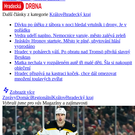
Další články z kategorie
Králověhradecký kraj
Dívku po útěku z tábora v noci hledal vrtulník i drony. Je v
pořádku
Vedra udeří naplno. Nemocnice varuje, město zalévá zeleň
Jiráskův Hronov startuje. Město je plné, ubytování hlásí
vyprodáno
Hradec v pohárech válí. Po obratu nad Tromsö přivítá slavný
Besiktas
Matka nechala v rozpáleném autě tři malé děti. Šla si nakoupit
oblečení
Hradec přispívá na kastraci koček, chce dál omezovat
množení toulavých zvířat
Zobrazit více
Zprávy
Domácí
Regionální
Králověhradecký kraj
Vybrali jsme pro vás
Magazíny a zajímavosti