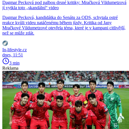
Dagmar Pecková pod palbou drsné kritiky: Mračková Vildumetzová
jí vytkla toto „skandální“ video
Dagmar Pecková, kandidátka do Senátu za ODS, schytala ostré
reakce kvůli videu natáčenému během jízdy. Kritika od Jany
Mračkové Vildumetzové otevřela téma, které je v kampani citlivější,
než se může zdát.
In-lifestyle.cz
dnes, 11:51
3 min
Reklama