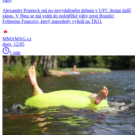
váhy
Alexander Poppeck má po nevydařeném debutu v UFC dostat další
zápas. V říjnu se má vrátit do polotěžké váhy proti Brazilci
Felipemu Francovi, který naposledy vyhrál na TKO.
MMAMAG.cz
dnes, 12:05
1 min