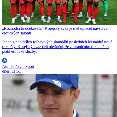
„Rozhodčí to očekávali.“ Korejský svaz je měl uplácet návštěvami
erotických salonů
Jeden z největších fotbalových skandálů posledních let nabírá nové
rozměry. Korejský svaz čelí obvinění, že zahraničním rozhodčím
platil erotické služby.
Aktuálně.cz - Sport
dnes, 11:51