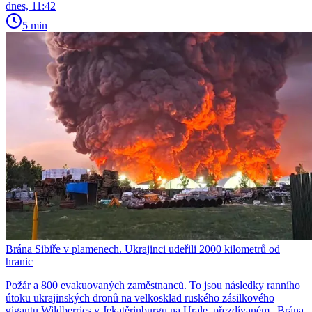
dnes, 11:42
5 min
Brána Sibiře v plamenech. Ukrajinci udeřili 2000 kilometrů od
hranic
Požár a 800 evakuovaných zaměstnanců. To jsou následky ranního
útoku ukrajinských dronů na velkosklad ruského zásilkového
gigantu Wildberries v Jekatěrinburgu na Urale, přezdívaném „Brána