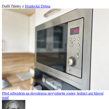
Další články z
Hradecká Drbna
Před odjezdem na dovolenou nevypínejte router, lednici ani hlavní
jistič