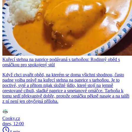
Kuřecí stehna na paprice podávaná s tarhoňou: Rodinný oběd s
omáčkou pro spokojený stůl
Když chci uvařit oběd, na kterém se doma všichni shodnou, často
padne volba právě na kuřecí stehna na paprice s tarhoňou. Je to
poctivé, syté a přitom nijak složité jídlo, které stojí na jemně
orestované cibuli, sladké paprice a smetanové omáčce. Tarhoňa k
tomu sedí překvapivě dobře, protože omáčku pěkně nasaje a na talíři
z ní není jen obyčejná příloha.
Cooky.cz
dnes, 12:00
4 min