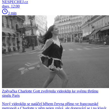
NESPECHEJ.cz
dnes, 12:00
3 min
Zpěvačka Charlotte Gott zveřejnila videoklip ke svému třetímu
singlu Paris
Nový videoklip se natáčel během června přímo ve francouzské
metropoli a Charlotte v něm nejen zpívá, ale doprovází se i na klavír,