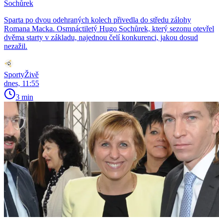
Sochůrek
Sparta po dvou odehraných kolech přivedla do středu zálohy
Romana Macka. Osmnáctiletý Hugo Sochůrek, který sezonu otevřel
dvěma starty v základu, najednou čelí konkurenci, jakou dosud
nezažil.
SportyŽivě
dnes, 11:55
3 min