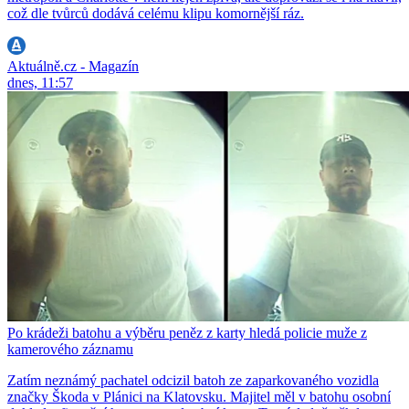
což dle tvůrců dodává celému klipu komornější ráz.
Aktuálně.cz - Magazín
dnes, 11:57
Po krádeži batohu a výběru peněz z karty hledá policie muže z
kamerového záznamu
Zatím neznámý pachatel odcizil batoh ze zaparkovaného vozidla
značky Škoda v Plánici na Klatovsku. Majitel měl v batohu osobní