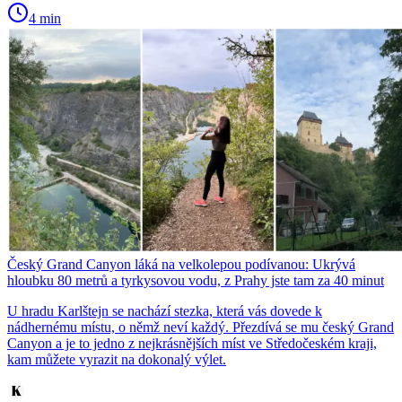
4 min
Český Grand Canyon láká na velkolepou podívanou: Ukrývá
hloubku 80 metrů a tyrkysovou vodu, z Prahy jste tam za 40 minut
U hradu Karlštejn se nachází stezka, která vás dovede k
nádhernému místu, o němž neví každý. Přezdívá se mu český Grand
Canyon a je to jedno z nejkrásnějších míst ve Středočeském kraji,
kam můžete vyrazit na dokonalý výlet.