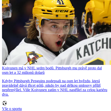
Koivunen má v NHL sedm bodů. Pittsburgh mu právě proto dal
osm let a 32 milionů dolarů
Kdyby Pittsburgh Penguins podepsali na osm let hvězdu, která
pravidelně dává třicet gólů, nikdo by nad délkou smlouvy příliš
nepřemýšlel. Ville Koivunen zatím v NHL nastřílel za celou kariéru
dva.
Vše o sportu