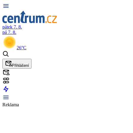
pátek 7. 8.
pá 7. 8.
26°C
Přihlášení
Reklama