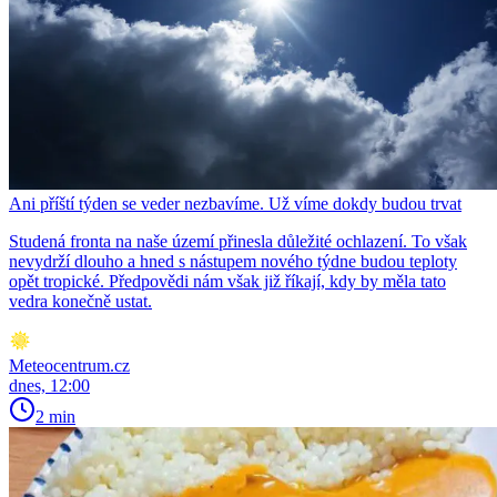
Ani příští týden se veder nezbavíme. Už víme dokdy budou trvat
Studená fronta na naše území přinesla důležité ochlazení. To však
nevydrží dlouho a hned s nástupem nového týdne budou teploty
opět tropické. Předpovědi nám však již říkají, kdy by měla tato
vedra konečně ustat.
Meteocentrum.cz
dnes, 12:00
2 min