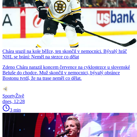
Chára srazil na kole běžce, ten skončil v nemocnici. Bývalý hráč
NHL se brání: Neměl na stezce co dělat
Zdeno Chára narazil koncem července na cyklostezce u slovenské
Beluše do chodce. Muž skončil v nemocnici, bývalý obránce
Bostonu tvrdí, že na trase neměl co dělat.
SportyŽivě
dnes, 12:28
3 min