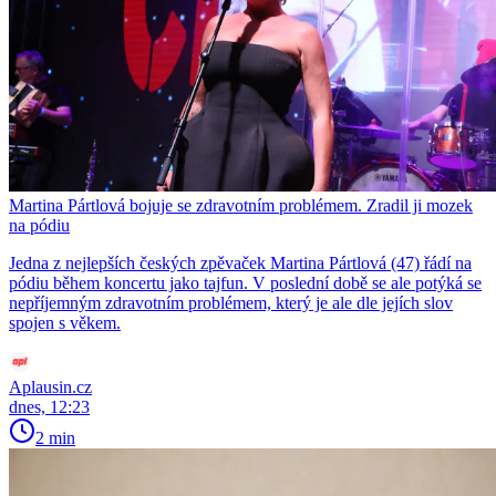
Martina Pártlová bojuje se zdravotním problémem. Zradil ji mozek
na pódiu
Jedna z nejlepších českých zpěvaček Martina Pártlová (47) řádí na
pódiu během koncertu jako tajfun. V poslední době se ale potýká se
nepříjemným zdravotním problémem, který je ale dle jejích slov
spojen s věkem.
Aplausin.cz
dnes, 12:23
2 min