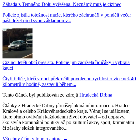
Záhada z Temného Dolu vyřešena. Neznámý muž je cizinec
Policie zjistila totožnost muže, kterého záchranáři v pondělí večer
našli ležet před svou základnou v...
Cizinci letěli obcí přes sto. Policie jim zadržela řidičáky i vybrala
kauci
Čtyři řidiče, kteří v obci překročili povolenou rychlost o více než 40
kilometrů v hodině, zastavili během...
Tento článek byl publikován ze zdrojů
Hradecká Drbna
Články z Hradecké Drbny přinášejí aktuální informace z Hradce
Králové a celého Královéhradeckého kraje. Věnují se událostem,
které přímo ovlivňují každodenní život obyvatel – od dopravy,
školství a komunální politiky až po kulturní akce, sport, kriminalitu
či zásahy složek integrovaného...
Všechny články tohoto autora →