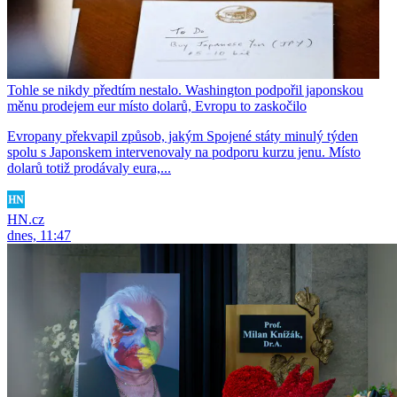
Tohle se nikdy předtím nestalo. Washington podpořil japonskou
měnu prodejem eur místo dolarů, Evropu to zaskočilo
Evropany překvapil způsob, jakým Spojené státy minulý týden
spolu s Japonskem intervenovaly na podporu kurzu jenu. Místo
dolarů totiž prodávaly eura,...
HN.cz
dnes, 11:47