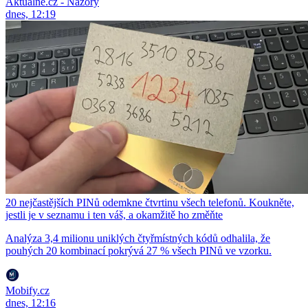
Aktuálně.cz - Názory
dnes, 12:19
20 nejčastějších PINů odemkne čtvrtinu všech telefonů. Koukněte,
jestli je v seznamu i ten váš, a okamžitě ho změňte
Analýza 3,4 milionu uniklých čtyřmístných kódů odhalila, že
pouhých 20 kombinací pokrývá 27 % všech PINů ve vzorku.
Mobify.cz
dnes, 12:16