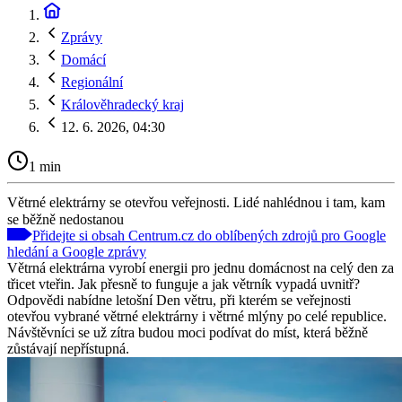
Zprávy
Domácí
Regionální
Králověhradecký kraj
12. 6. 2026, 04:30
1 min
Větrné elektrárny se otevřou veřejnosti. Lidé nahlédnou i tam, kam
se běžně nedostanou
Přidejte si obsah Centrum.cz do oblíbených zdrojů pro Google
hledání a Google zprávy
Větrná elektrárna vyrobí energii pro jednu domácnost na celý den za
třicet vteřin. Jak přesně to funguje a jak větrník vypadá uvnitř?
Odpovědi nabídne letošní Den větru, při kterém se veřejnosti
otevřou vybrané větrné elektrárny i větrné mlýny po celé republice.
Návštěvníci se už zítra budou moci podívat do míst, která běžně
zůstávají nepřístupná.