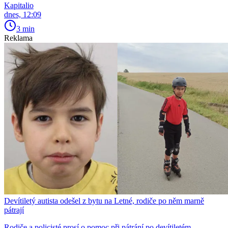
Kapitalio
dnes, 12:09
3 min
Reklama
Devítiletý autista odešel z bytu na Letné, rodiče po něm marně
pátrají
Rodiče a policisté prosí o pomoc při pátrání po devítiletém