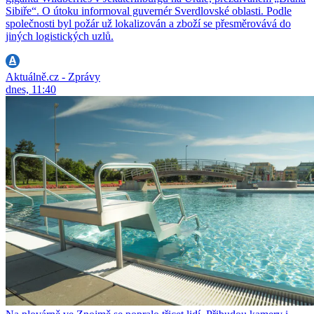
Sibiře“. O útoku informoval guvernér Sverdlovské oblasti. Podle
společnosti byl požár už lokalizován a zboží se přesměrovává do
jiných logistických uzlů.
Aktuálně.cz - Zprávy
dnes, 11:40