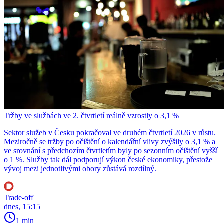
Tržby ve službách ve 2. čtvrtletí reálně vzrostly o 3,1 %
Sektor služeb v Česku pokračoval ve druhém čtvrtletí 2026 v růstu.
Meziročně se tržby po očištění o kalendářní vlivy zvýšily o 3,1 % a
ve srovnání s předchozím čtvrtletím byly po sezonním očištění vyšší
o 1 %. Služby tak dál podporují výkon české ekonomiky, přestože
vývoj mezi jednotlivými obory zůstává rozdílný.
Trade-off
dnes, 15:15
1 min