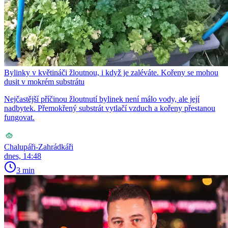
Bylinky v květináči žloutnou, i když je zaléváte. Kořeny se mohou
dusit v mokrém substrátu
Nejčastější příčinou žloutnutí bylinek není málo vody, ale její
nadbytek. Přemokřený substrát vytlačí vzduch a kořeny přestanou
fungovat.
Chalupáři-Zahrádkáři
dnes, 14:48
3 min