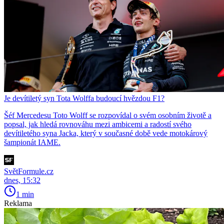
Je devítiletý syn Tota Wolffa budoucí hvězdou F1?
Šéf Mercedesu Toto Wolff se rozpovídal o svém osobním životě a
popsal, jak hledá rovnováhu mezi ambicemi a radostí svého
devítiletého syna Jacka, který v současné době vede motokárový
šampionát IAME.
SvětFormule.cz
dnes, 15:32
1 min
Reklama