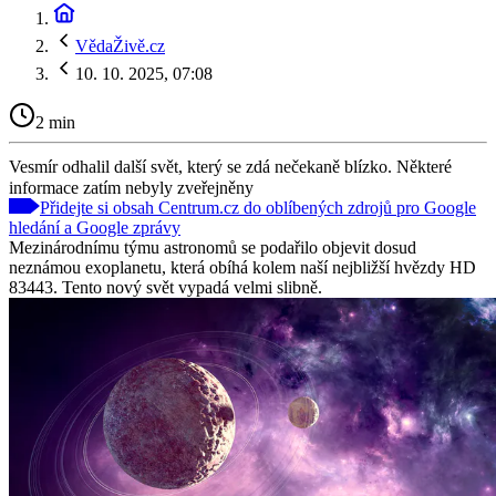
VědaŽivě.cz
10. 10. 2025, 07:08
2 min
Vesmír odhalil další svět, který se zdá nečekaně blízko. Některé
informace zatím nebyly zveřejněny
Přidejte si obsah Centrum.cz do oblíbených zdrojů pro Google
hledání a Google zprávy
Mezinárodnímu týmu astronomů se podařilo objevit dosud
neznámou exoplanetu, která obíhá kolem naší nejbližší hvězdy HD
83443. Tento nový svět vypadá velmi slibně.