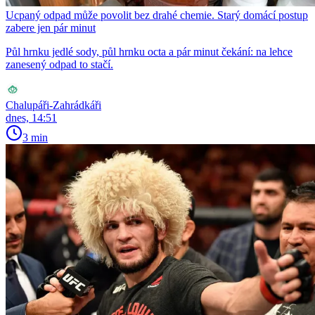
Ucpaný odpad může povolit bez drahé chemie. Starý domácí postup
zabere jen pár minut
Půl hrnku jedlé sody, půl hrnku octa a pár minut čekání: na lehce
zanesený odpad to stačí.
Chalupáři-Zahrádkáři
dnes, 14:51
3 min