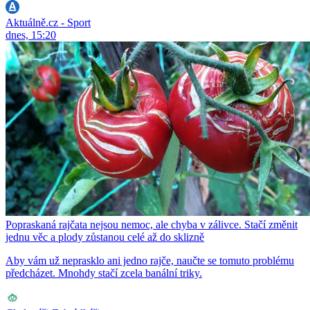
Aktuálně.cz - Sport
dnes, 15:20
Popraskaná rajčata nejsou nemoc, ale chyba v zálivce. Stačí změnit
jednu věc a plody zůstanou celé až do sklizně
Aby vám už neprasklo ani jedno rajče, naučte se tomuto problému
předcházet. Mnohdy stačí zcela banální triky.