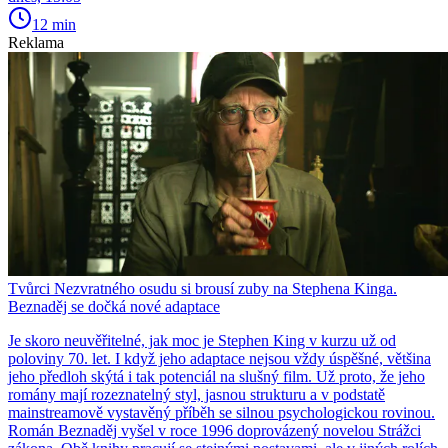
12 min
Reklama
Tvůrci Nezvratného osudu si brousí zuby na Stephena Kinga.
Beznaděj se dočká nové adaptace
Je skoro neuvěřitelné, jak moc je Stephen King v kurzu už od
poloviny 70. let. I když jeho adaptace nejsou vždy úspěšné, většina
jeho předloh skýtá i tak potenciál na slušný film. Už proto, že jeho
romány mají rozeznatelný styl, jasnou strukturu a v podstatě
mainstreamově vystavěný příběh se silnou psychologickou rovinou.
Román Beznaděj vyšel v roce 1996 doprovázený novelou Strážci