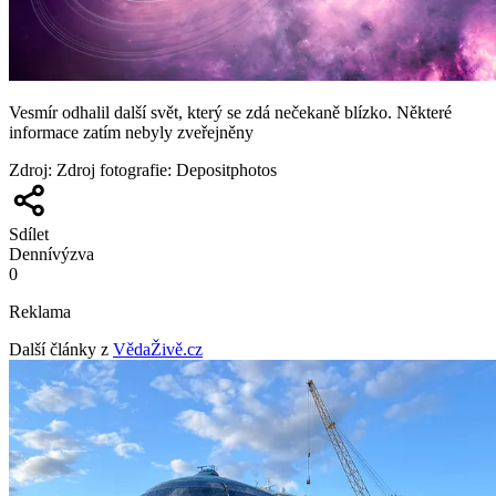
Vesmír odhalil další svět, který se zdá nečekaně blízko. Některé
informace zatím nebyly zveřejněny
Zdroj
:
Zdroj fotografie: Depositphotos
Sdílet
Denní
výzva
0
Reklama
Další články z
VědaŽivě.cz