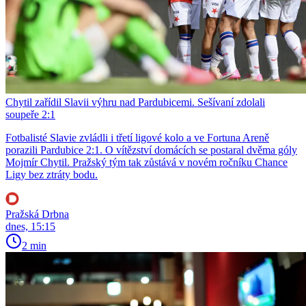
Chytil zařídil Slavii výhru nad Pardubicemi. Sešívaní zdolali
soupeře 2:1
Fotbalisté Slavie zvládli i třetí ligové kolo a ve Fortuna Areně
porazili Pardubice 2:1. O vítězství domácích se postaral dvěma góly
Mojmír Chytil. Pražský tým tak zůstává v novém ročníku Chance
Ligy bez ztráty bodu.
Pražská Drbna
dnes, 15:15
2 min