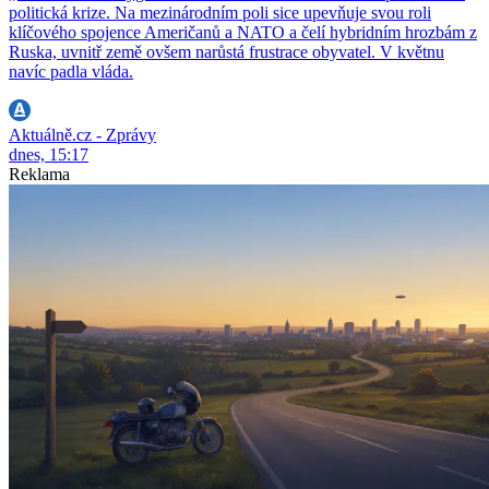
politická krize. Na mezinárodním poli sice upevňuje svou roli
klíčového spojence Američanů a NATO a čelí hybridním hrozbám z
Ruska, uvnitř země ovšem narůstá frustrace obyvatel. V květnu
navíc padla vláda.
Aktuálně.cz - Zprávy
dnes, 15:17
Reklama