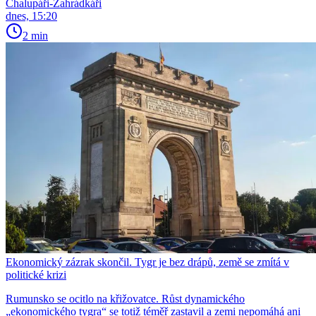
Chalupáři-Zahrádkáři
dnes, 15:20
2 min
Ekonomický zázrak skončil. Tygr je bez drápů, země se zmítá v
politické krizi
Rumunsko se ocitlo na křižovatce. Růst dynamického
„ekonomického tygra“ se totiž téměř zastavil a zemi nepomáhá ani