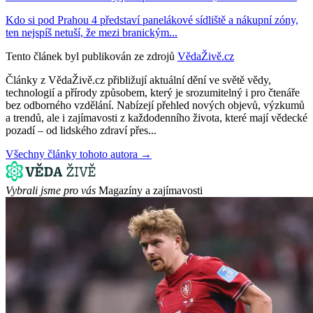
Kdo si pod Prahou 4 představí panelákové sídliště a nákupní zóny,
ten nejspíš netuší, že mezi branickým...
Tento článek byl publikován ze zdrojů
VědaŽivě.cz
Články z VědaŽivě.cz přibližují aktuální dění ve světě vědy,
technologií a přírody způsobem, který je srozumitelný i pro čtenáře
bez odborného vzdělání. Nabízejí přehled nových objevů, výzkumů
a trendů, ale i zajímavosti z každodenního života, které mají vědecké
pozadí – od lidského zdraví přes...
Všechny články tohoto autora →
Vybrali jsme pro vás
Magazíny a zajímavosti