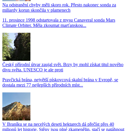
Na odstranění chyby měli skoro rok. Přesto nakonec sonda za
miliardy korun skončila v plamenech
11. prosince 1998 odstartovala z mysu Canaveral sonda Mars
Climate Orbiter. Měla zkoumat marťanskou...
Český přírodní útvar zaujal svět. Brzy by mohl získat titul nového
divu světa. UNESCO je ale proti
Pravčická brána, největší pískovcová skalní brána v Evropě, se
dostala mezi 77 nejlepších přírodních míst...
V Braníku se na necelých deseti hektarech dá přečíst přes 40
milionů let historie. Stěny jsou plné zkamenělin, stačí se natáhnout