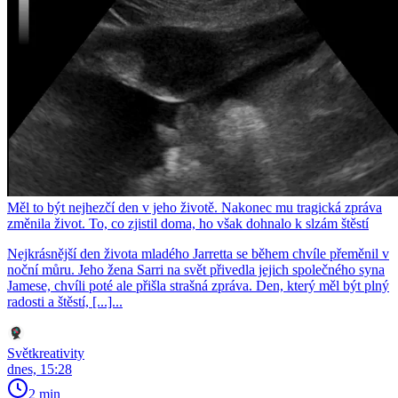
Měl to být nejhezčí den v jeho životě. Nakonec mu tragická zpráva
změnila život. To, co zjistil doma, ho však dohnalo k slzám štěstí
Nejkrásnější den života mladého Jarretta se během chvíle přeměnil v
noční můru. Jeho žena Sarri na svět přivedla jejich společného syna
Jamese, chvíli poté ale přišla strašná zpráva. Den, který měl být plný
radosti a štěstí, [...]...
Světkreativity
dnes, 15:28
2 min