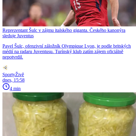
Reprezentant Šulc v zájmu italského giganta. Českého kanonýra
sleduje Juventus
Pavel Šulc, ofenzivní záložník Olympique Lyon, je podle britských
médií na radaru Juventusu. Turínský klub zatím zájem oficiálně
nepotvrdil.
SportyŽivě
dnes, 15:58
4 min