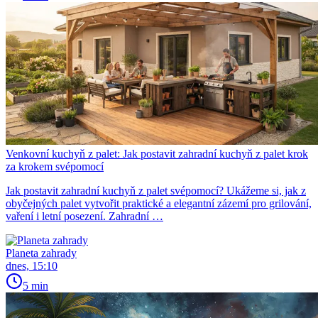
Venkovní kuchyň z palet: Jak postavit zahradní kuchyň z palet krok
za krokem svépomocí
Jak postavit zahradní kuchyň z palet svépomocí? Ukážeme si, jak z
obyčejných palet vytvořit praktické a elegantní zázemí pro grilování,
vaření i letní posezení. Zahradní …
Planeta zahrady
dnes, 15:10
5 min