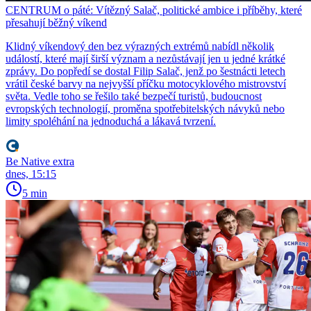
CENTRUM o páté: Vítězný Salač, politické ambice i příběhy, které
přesahují běžný víkend
Klidný víkendový den bez výrazných extrémů nabídl několik
událostí, které mají širší význam a nezůstávají jen u jedné krátké
zprávy. Do popředí se dostal Filip Salač, jenž po šestnácti letech
vrátil české barvy na nejvyšší příčku motocyklového mistrovství
světa. Vedle toho se řešilo také bezpečí turistů, budoucnost
evropských technologií, proměna spotřebitelských návyků nebo
limity spoléhání na jednoduchá a lákavá tvrzení.
Be Native extra
dnes, 15:15
5 min