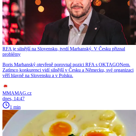
RFA je silnější na Slovensku, tvrdí Marhanský. V Česku přiznal
problémy
Boris Marhanský otevřeně porovnal pozici RFA s OKTAGONem.
Zatímco konkurenci vidí silnější v Česku a Německu, své organizaci
věří hlavně na Slovensku a v Polsku.
MMAMAG.cz
dnes, 14:47
1 min