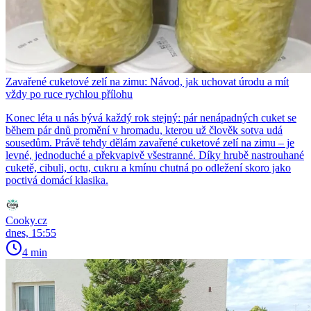
Zavařené cuketové zelí na zimu: Návod, jak uchovat úrodu a mít
vždy po ruce rychlou přílohu
Konec léta u nás bývá každý rok stejný: pár nenápadných cuket se
během pár dnů promění v hromadu, kterou už člověk sotva udá
sousedům. Právě tehdy dělám zavařené cuketové zelí na zimu – je
levné, jednoduché a překvapivě všestranné. Díky hrubě nastrouhané
cuketě, cibuli, octu, cukru a kmínu chutná po odležení skoro jako
poctivá domácí klasika.
Cooky.cz
dnes, 15:55
4 min