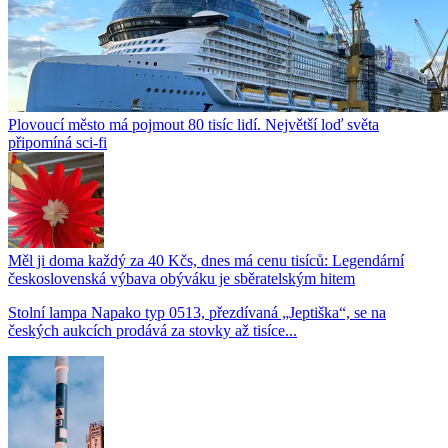
Plovoucí město má pojmout 80 tisíc lidí. Největší loď světa
připomíná sci-fi
Měl ji doma každý za 40 Kčs, dnes má cenu tisíců: Legendární
československá výbava obýváku je sběratelským hitem
Stolní lampa Napako typ 0513, přezdívaná „Jeptiška“, se na
českých aukcích prodává za stovky až tisíce...