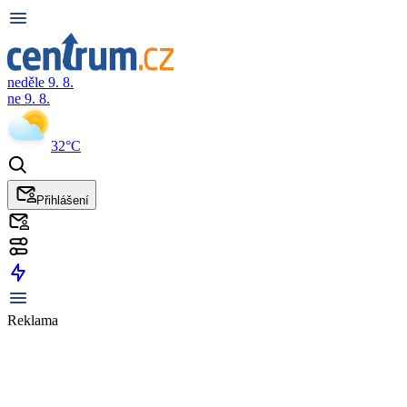
neděle 9. 8.
ne 9. 8.
32°C
Přihlášení
Reklama