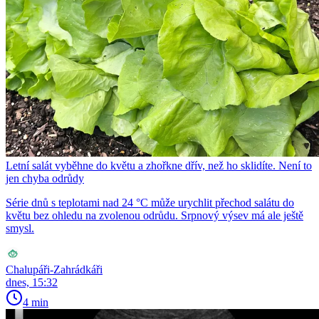
Letní salát vyběhne do květu a zhořkne dřív, než ho sklidíte. Není to
jen chyba odrůdy
Série dnů s teplotami nad 24 °C může urychlit přechod salátu do
květu bez ohledu na zvolenou odrůdu. Srpnový výsev má ale ještě
smysl.
Chalupáři-Zahrádkáři
dnes, 15:32
4 min