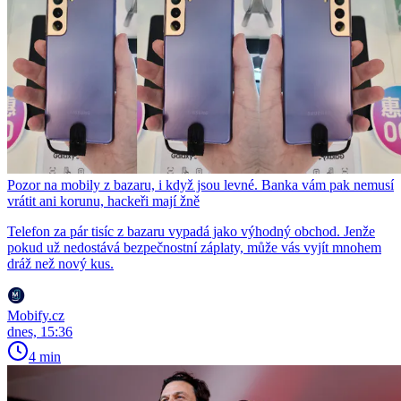
Pozor na mobily z bazaru, i když jsou levné. Banka vám pak nemusí
vrátit ani korunu, hackeři mají žně
Telefon za pár tisíc z bazaru vypadá jako výhodný obchod. Jenže
pokud už nedostává bezpečnostní záplaty, může vás vyjít mnohem
dráž než nový kus.
Mobify.cz
dnes, 15:36
4 min