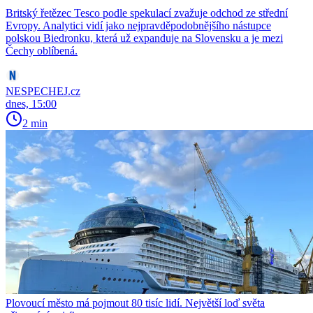
Britský řetězec Tesco podle spekulací zvažuje odchod ze střední
Evropy. Analytici vidí jako nejpravděpodobnějšího nástupce
polskou Biedronku, která už expanduje na Slovensku a je mezi
Čechy oblíbená.
NESPECHEJ.cz
dnes, 15:00
2 min
Plovoucí město má pojmout 80 tisíc lidí. Největší loď světa