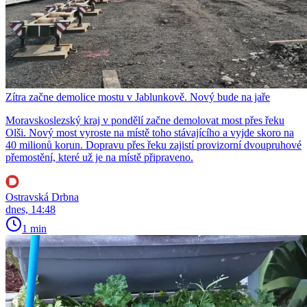
Zítra začne demolice mostu v Jablunkově. Nový bude na jaře
Moravskoslezský kraj v pondělí začne demolovat most přes řeku
Olši. Nový most vyroste na místě toho stávajícího a vyjde skoro na
40 milionů korun. Dopravu přes řeku zajistí provizorní dvoupruhové
přemostění, které už je na místě připraveno.
Ostravská Drbna
dnes, 14:48
1 min