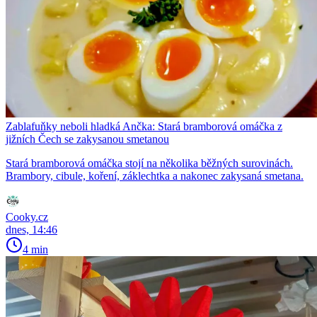
Zablafuňky neboli hladká Ančka: Stará bramborová omáčka z
jižních Čech se zakysanou smetanou
Stará bramborová omáčka stojí na několika běžných surovinách.
Brambory, cibule, koření, záklechtka a nakonec zakysaná smetana.
Cooky.cz
dnes, 14:46
4 min