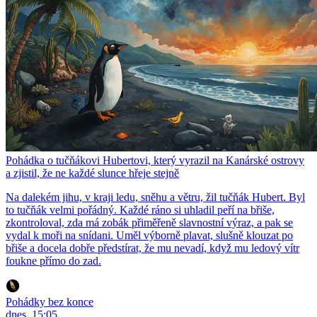
Pohádka o tučňákovi Hubertovi, který vyrazil na Kanárské ostrovy
a zjistil, že ne každé slunce hřeje stejně
Na dalekém jihu, v kraji ledu, sněhu a větru, žil tučňák Hubert. Byl
to tučňák velmi pořádný. Každé ráno si uhladil peří na břiše,
zkontroloval, zda má zobák přiměřeně slavnostní výraz, a pak se
vydal k moři na snídani. Uměl výborně plavat, slušně klouzat po
břiše a docela dobře předstírat, že mu nevadí, když mu ledový vítr
foukne přímo do zad.
Pohádky bez konce
dnes, 15:05