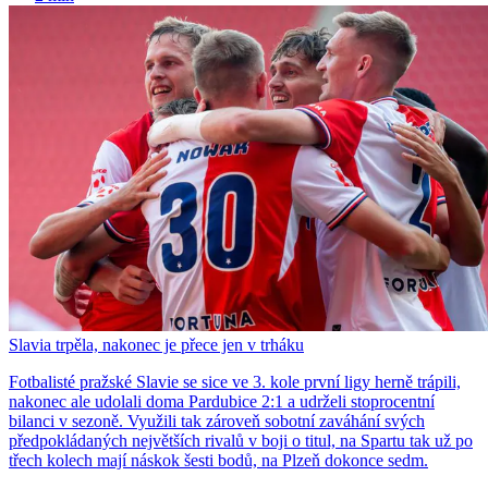
Slavia trpěla, nakonec je přece jen v trháku
Fotbalisté pražské Slavie se sice ve 3. kole první ligy herně trápili,
nakonec ale udolali doma Pardubice 2:1 a udrželi stoprocentní
bilanci v sezoně. Využili tak zároveň sobotní zaváhání svých
předpokládaných největších rivalů v boji o titul, na Spartu tak už po
třech kolech mají náskok šesti bodů, na Plzeň dokonce sedm.