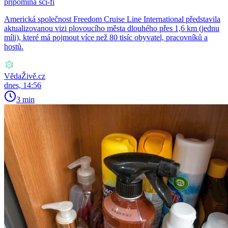
připomíná sci-fi
Americká společnost Freedom Cruise Line International představila
aktualizovanou vizi plovoucího města dlouhého přes 1,6 km (jednu
míli), které má pojmout více než 80 tisíc obyvatel, pracovníků a
hostů.
VědaŽivě.cz
dnes, 14:56
3 min