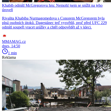
Khabib odmítl McGregorovu hru: Nemohl jsem se snížit na jeho
úroveň
Rivalita Khabiba Nurmagomedova s Conorem McGregorem byla
plná osobních útoků. Dagestánec teď vysvětlil, proč před UFC 229
odmítl soupeři vracet urážky a chtěl odpovědět až v kleci.
MMAMAG.cz
dnes, 14:50
1 min
Reklama