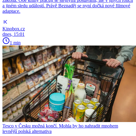
zákona. Obě knihy pracují se stejnými postavami, ale v jiných rolích
a jiném sledu událostí. Právě Beznaděj se nyní dočká nové filmové
adaptace.
Kinobox.cz
dnes, 15:01
1 min
Tesco v Česku možná končí. Mohla by ho nahradit mnohem
levnější polská alternativa