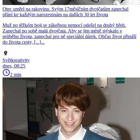
Otec umřel na rakovinu. Svým 17měsíčním dvojčatům zanechal
přání ke každým narozeninám na dalších 30 let života
Muž po těžkém boji se zákeřnou nemocí odešel na druhý břeh.
Zanechal po sobě malá dvojčata. Aby se jim méně stýskalo v
průběhu života, zanechal pro ně speciální dárek. Občas život přináší
do života cesty, [...]...
Světkreativity
dnes, 08:25
2 min