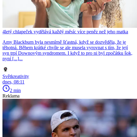
4letý chlapeček vydělává každý měsíc více peněz než jeho matka
Amy Blackburn byla nesmírně šťastná, když se dozvěděla, že je
těhotná. Během krátké chvíle se ale musela vyrovnat s tím, že její
syn trpí Downovým syndromem. I když to pro ni byl zpočátku šok,
nyní [...]...
Světkreativity
dnes, 08:11
2 min
Reklama