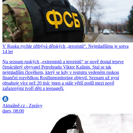
V Rusku rychle přibývá dětských „teroristů“. Nejmladšímu je sotva
14 let
Na seznam ruských „extremistů a teroristů“ se nově dostal teprve
čtrnáctiletý obyvatel Petrohradu Viktor Kalinin. Stal se tak
nejmladším člověkem, který se kdy v registru vedeném ruskou
finanční rozvědkou Rosfinmonitoring objevil. Seznam už nyní
obsahuje více než 20 tisíc jmen a stále větší podíl mezi nově
zařazenými tvoří děti a teenageři.
Aktuálně.cz - Zprávy
dnes, 08:00