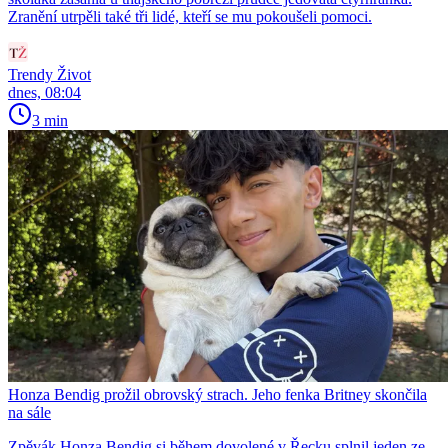
Zranění utrpěli také tři lidé, kteří se mu pokoušeli pomoci.
Trendy Život
dnes, 08:04
3 min
Honza Bendig prožil obrovský strach. Jeho fenka Britney skončila
na sále
Zpěvák Honza Bendig si během dovolené v Řecku splnil jeden ze