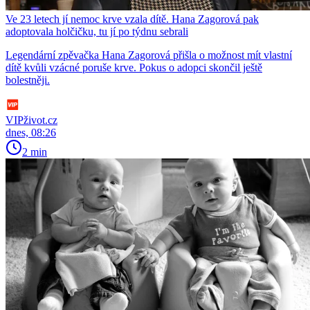
Ve 23 letech jí nemoc krve vzala dítě. Hana Zagorová pak
adoptovala holčičku, tu jí po týdnu sebrali
Legendární zpěvačka Hana Zagorová přišla o možnost mít vlastní
dítě kvůli vzácné poruše krve. Pokus o adopci skončil ještě
bolestněji.
VIPživot.cz
dnes, 08:26
2 min