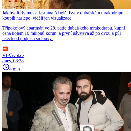
Jak bydlí Rytmus a Jasmína Alagič: Byt v dubajském mrakodrapu
koupili naslepo, viděli jen vizualizace
Třípokojový apartmán ve 28. patře dubajského mrakodrapu, kupní
cena kolem 10 milionů korun, a první návštěva až po dvou a půl
letech od podpisu smlouvy.
VIPživot.cz
dnes, 08:28
4 min