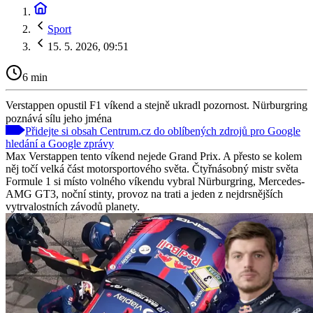
Sport
15. 5. 2026, 09:51
6 min
Verstappen opustil F1 víkend a stejně ukradl pozornost. Nürburgring
poznává sílu jeho jména
Přidejte si obsah Centrum.cz do oblíbených zdrojů pro Google
hledání a Google zprávy
Max Verstappen tento víkend nejede Grand Prix. A přesto se kolem
něj točí velká část motorsportového světa. Čtyřnásobný mistr světa
Formule 1 si místo volného víkendu vybral Nürburgring, Mercedes-
AMG GT3, noční stinty, provoz na trati a jeden z nejdrsnějších
vytrvalostních závodů planety.