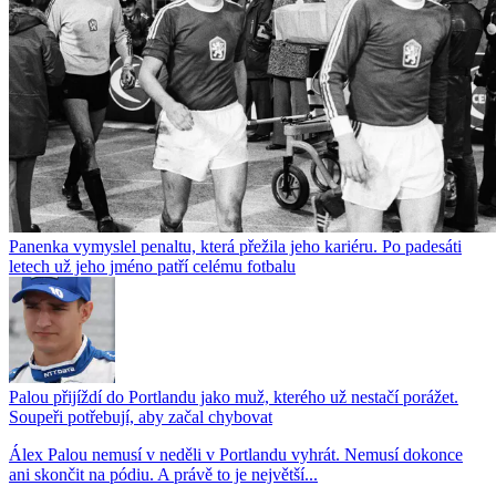
Panenka vymyslel penaltu, která přežila jeho kariéru. Po padesáti
letech už jeho jméno patří celému fotbalu
Palou přijíždí do Portlandu jako muž, kterého už nestačí porážet.
Soupeři potřebují, aby začal chybovat
Álex Palou nemusí v neděli v Portlandu vyhrát. Nemusí dokonce
ani skončit na pódiu. A právě to je největší...