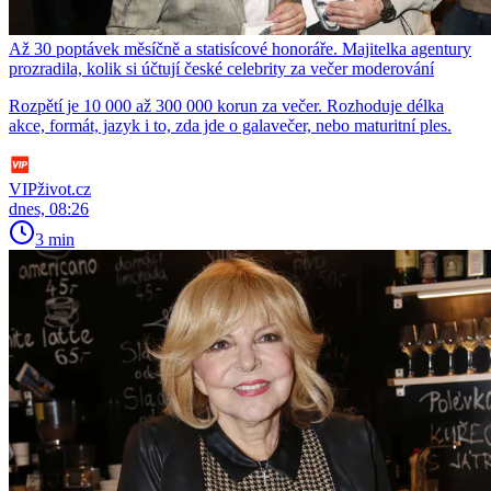
Až 30 poptávek měsíčně a statisícové honoráře. Majitelka agentury
prozradila, kolik si účtují české celebrity za večer moderování
Rozpětí je 10 000 až 300 000 korun za večer. Rozhoduje délka
akce, formát, jazyk i to, zda jde o galavečer, nebo maturitní ples.
VIPživot.cz
dnes, 08:26
3 min