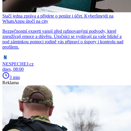
Stačí jedna zpráva a přijdete o peníze i účet. Kyberšmejdi na
WhatsAppu útočí na city
Bezpečnostní experti varují před rafinovanými podvody, které
zneužívají emoce a důvěru. Útočníci se vydávají za vaše blízké a
pod záminkou pomoci rodině vás připraví o úspory i kontrolu nad
profilem.
NESPECHEJ.cz
dnes, 08:00
3 min
Reklama