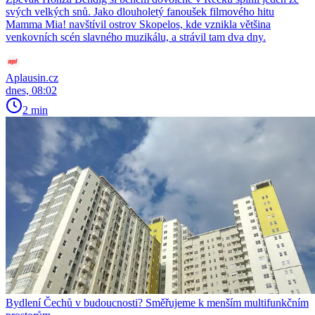
svých velkých snů. Jako dlouholetý fanoušek filmového hitu
Mamma Mia! navštívil ostrov Skopelos, kde vznikla většina
venkovních scén slavného muzikálu, a strávil tam dva dny.
Aplausin.cz
dnes, 08:02
2 min
Bydlení Čechů v budoucnosti? Směřujeme k menším multifunkčním