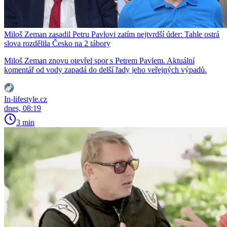
Miloš Zeman zasadil Petru Pavlovi zatím nejtvrdší úder: Tahle ostrá
slova rozdělila Česko na 2 tábory
Miloš Zeman znovu otevřel spor s Petrem Pavlem. Aktuální
komentář od vody zapadá do delší řady jeho veřejných výpadů.
In-lifestyle.cz
dnes, 08:19
3 min