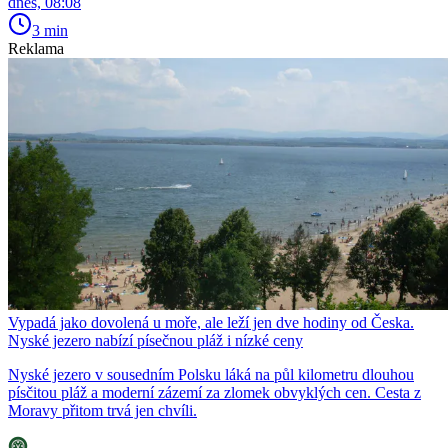
dnes, 08:08
3 min
Reklama
Vypadá jako dovolená u moře, ale leží jen dve hodiny od Česka.
Nyské jezero nabízí písečnou pláž i nízké ceny
Nyské jezero v sousedním Polsku láká na půl kilometru dlouhou
písčitou pláž a moderní zázemí za zlomek obvyklých cen. Cesta z
Moravy přitom trvá jen chvíli.