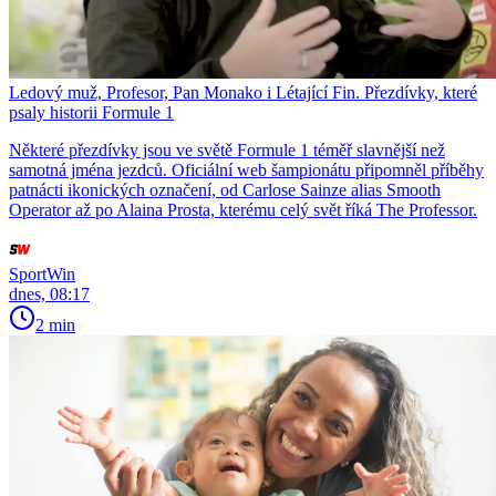
Ledový muž, Profesor, Pan Monako i Létající Fin. Přezdívky, které
psaly historii Formule 1
Některé přezdívky jsou ve světě Formule 1 téměř slavnější než
samotná jména jezdců. Oficiální web šampionátu připomněl příběhy
patnácti ikonických označení, od Carlose Sainze alias Smooth
Operator až po Alaina Prosta, kterému celý svět říká The Professor.
SportWin
dnes, 08:17
2 min