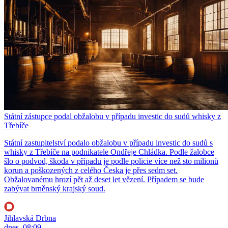
Státní zástupce podal obžalobu v případu investic do sudů whisky z
Třebíče
Státní zastupitelství podalo obžalobu v případu investic do sudů s
whisky z Třebíče na podnikatele Ondřeje Chládka. Podle žalobce
šlo o podvod, škoda v případu je podle policie více než sto milionů
korun a poškozených z celého Česka je přes sedm set.
Obžalovanému hrozí pět až deset let vězení. Případem se bude
zabývat brněnský krajský soud.
Jihlavská Drbna
dnes, 08:09