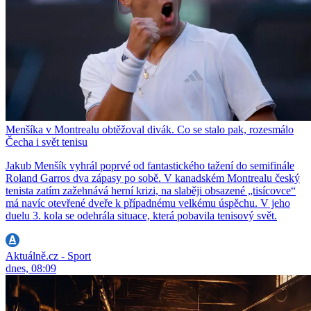
Menšíka v Montrealu obtěžoval divák. Co se stalo pak, rozesmálo
Čecha i svět tenisu
Jakub Menšík vyhrál poprvé od fantastického tažení do semifinále
Roland Garros dva zápasy po sobě. V kanadském Montrealu český
tenista zatím zažehnává herní krizi, na slaběji obsazené „tisícovce“
má navíc otevřené dveře k případnému velkému úspěchu. V jeho
duelu 3. kola se odehrála situace, která pobavila tenisový svět.
Aktuálně.cz - Sport
dnes, 08:09