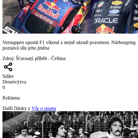
Verstappen opustil F1 víkend a stejně ukradl pozornost. Nürburgring
poznává sílu jeho jména
Zdroj
:
Šťavnatý příběh - Čeština
Sdílet
Denní
výzva
0
Reklama
Další články z
Vše o sportu