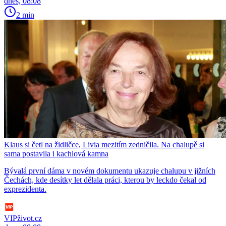
dnes, 08:08
2 min
Klaus si četl na židličce, Livia mezitím zedničila. Na chalupě si
sama postavila i kachlová kamna
Bývalá první dáma v novém dokumentu ukazuje chalupu v jižních
Čechách, kde desítky let dělala práci, kterou by leckdo čekal od
exprezidenta.
VIPživot.cz