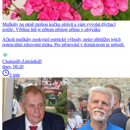
Muškáty na okně mohou kočku otrávit a vám vyvolat dýchací
potíže. Většina lidí je přitom pěstuje přímo v obýváku
Ačkoli muškáty poskytují estetické výhody, nelze přehlížet jejich
potenciální zdravotní rizika. Pro pěstování v domácnosti se nehodí.
Chalupáři-Zahrádkáři
dnes, 08:20
2 min