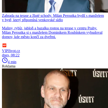
Zahrada na terase a žluté schody. Milan Peroutka bydlí s manželem
v bytě, který připomíná venkovské sídlo
Maliny, rybíz, jabloň a bazalka rostou na terase v centru Prahy.
Milan Peroutka si s manželem Dominikem Roubínkem vybudoval
domov, kde město končí za dveřmi.
VIPživot.cz
dnes, 08:22
4 min
Reklama