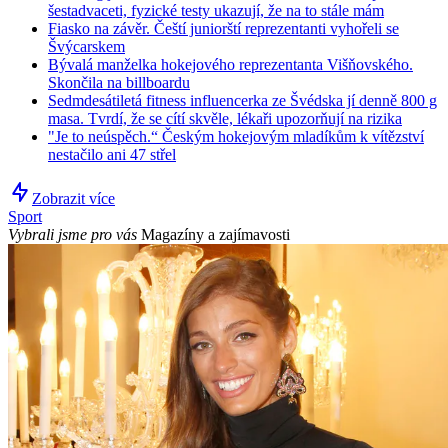
šestadvaceti, fyzické testy ukazují, že na to stále mám
Fiasko na závěr. Čeští juniorští reprezentanti vyhořeli se
Švýcarskem
Bývalá manželka hokejového reprezentanta Višňovského.
Skončila na billboardu
Sedmdesátiletá fitness influencerka ze Švédska jí denně 800 g
masa. Tvrdí, že se cítí skvěle, lékaři upozorňují na rizika
"Je to neúspěch.“ Českým hokejovým mladíkům k vítězství
nestačilo ani 47 střel
Zobrazit více
Sport
Vybrali jsme pro vás
Magazíny a zajímavosti