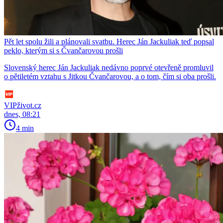
Pět let spolu žili a plánovali svatbu. Herec Ján Jackuliak teď popsal
peklo, kterým si s Čvančarovou prošli
Slovenský herec Ján Jackuliak nedávno poprvé otevřeně promluvil
o pětiletém vztahu s Jitkou Čvančarovou, a o tom, čím si oba prošli.
VIPživot.cz
dnes, 08:21
4 min