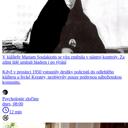
V klášteře Mariam Soulakiotis se víra změnila v nástroj kontroly. Za
zdmi lidé umírali hladem i po týrání
Když v prosinci 1950 vstoupily desítky policistů do odlehlého
kláštera u řecké Keratey, neobjevily pouze podivnou náboženskou
komunitu.
Psychologie zločinu
dnes, 08:00
12 min