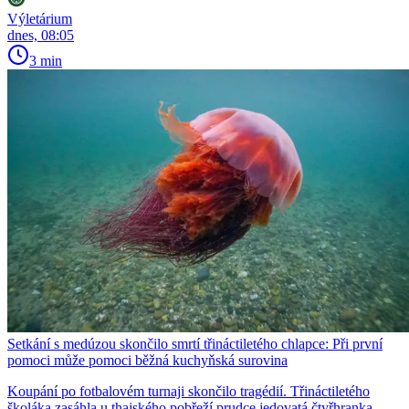
Výletárium
dnes, 08:05
3 min
Setkání s medúzou skončilo smrtí třináctiletého chlapce: Při první
pomoci může pomoci běžná kuchyňská surovina
Koupání po fotbalovém turnaji skončilo tragédií. Třináctiletého
školáka zasáhla u thajského pobřeží prudce jedovatá čtyřhranka.