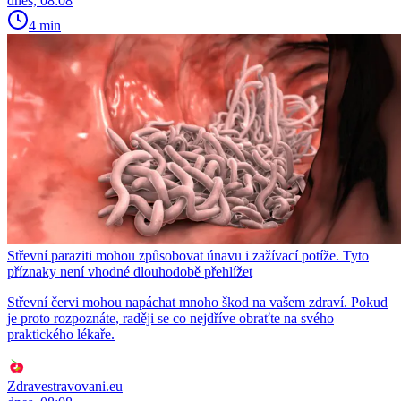
dnes, 08:08
4 min
Střevní paraziti mohou způsobovat únavu i zažívací potíže. Tyto
příznaky není vhodné dlouhodobě přehlížet
Střevní červi mohou napáchat mnoho škod na vašem zdraví. Pokud
je proto rozpoznáte, raději se co nejdříve obraťte na svého
praktického lékaře.
Zdravestravovani.eu