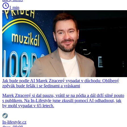
1 min
Jak bude podle AI Marek Ztracený vypadat v důchodu: Oblíbený
zpěvák bude fešák i se šedinami a vráskami
Marek Ztracený si dal pauzu, vrátil se na pódia a dál drží silné pouto
s publikem. Na In-Lifestyle jsme zkusili pomocí AI odhadnout, jak
by mohl vypadat v 65 letech.
In-lifestyle.cz