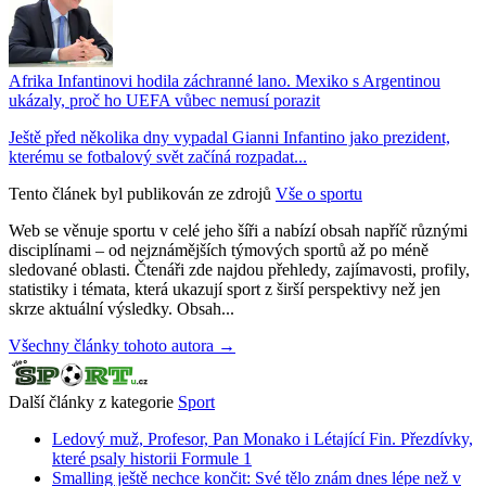
Afrika Infantinovi hodila záchranné lano. Mexiko s Argentinou
ukázaly, proč ho UEFA vůbec nemusí porazit
Ještě před několika dny vypadal Gianni Infantino jako prezident,
kterému se fotbalový svět začíná rozpadat...
Tento článek byl publikován ze zdrojů
Vše o sportu
Web se věnuje sportu v celé jeho šíři a nabízí obsah napříč různými
disciplínami – od nejznámějších týmových sportů až po méně
sledované oblasti. Čtenáři zde najdou přehledy, zajímavosti, profily,
statistiky i témata, která ukazují sport z širší perspektivy než jen
skrze aktuální výsledky. Obsah...
Všechny články tohoto autora →
Další články z kategorie
Sport
Ledový muž, Profesor, Pan Monako i Létající Fin. Přezdívky,
které psaly historii Formule 1
Smalling ještě nechce končit: Své tělo znám dnes lépe než v