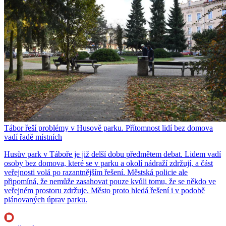
Tábor řeší problémy v Husově parku. Přítomnost lidí bez domova
vadí řadě místních
Husův park v Táboře je již delší dobu předmětem debat. Lidem vadí
osoby bez domova, které se v parku a okolí nádraží zdržují, a část
veřejnosti volá po razantnějším řešení. Městská policie ale
připomíná, že nemůže zasahovat pouze kvůli tomu, že se někdo ve
veřejném prostoru zdržuje. Město proto hledá řešení i v podobě
plánovaných úprav parku.