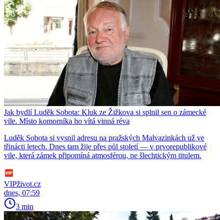
Jak bydlí Luděk Sobota: Kluk ze Žižkova si splnil sen o zámecké
vile. Místo komorníka ho vítá vinná réva
Luděk Sobota si vysnil adresu na pražských Malvazinkách už ve
třinácti letech. Dnes tam žije přes půl století — v prvorepublikové
vile, která zámek připomíná atmosférou, ne šlechtickým titulem.
VIPživot.cz
dnes, 07:59
3 min