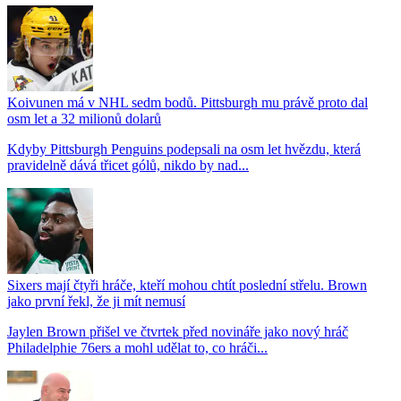
Koivunen má v NHL sedm bodů. Pittsburgh mu právě proto dal
osm let a 32 milionů dolarů
Kdyby Pittsburgh Penguins podepsali na osm let hvězdu, která
pravidelně dává třicet gólů, nikdo by nad...
Sixers mají čtyři hráče, kteří mohou chtít poslední střelu. Brown
jako první řekl, že ji mít nemusí
Jaylen Brown přišel ve čtvrtek před novináře jako nový hráč
Philadelphie 76ers a mohl udělat to, co hráči...