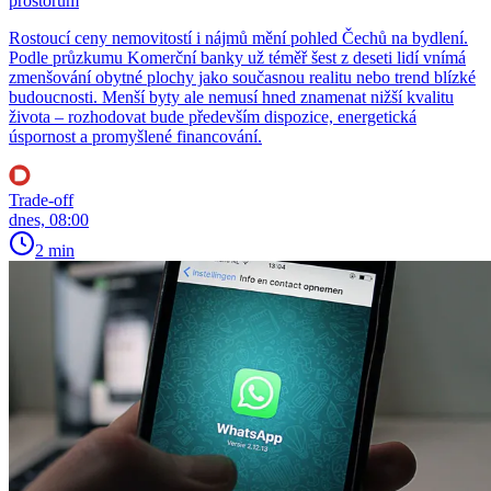
prostorům
Rostoucí ceny nemovitostí i nájmů mění pohled Čechů na bydlení.
Podle průzkumu Komerční banky už téměř šest z deseti lidí vnímá
zmenšování obytné plochy jako současnou realitu nebo trend blízké
budoucnosti. Menší byty ale nemusí hned znamenat nižší kvalitu
života – rozhodovat bude především dispozice, energetická
úspornost a promyšlené financování.
Trade-off
dnes, 08:00
2 min