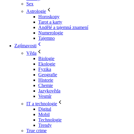
Sex
Astrologie
Horoskopy
Tarot a karty
Andělé a tajemná znamení
Numerologie
Tajemno
Zajímavosti
Věda
Biologie
Ekologie
Fyzika
Geografie
Historie
Chemie
Jazykověda
Vesmír
IT a technologie
Digital
Mobil
Technologie
Trendy
True crime