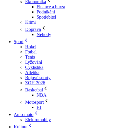
Ekonomika
Finance a burza
Podnikání
Spotřebitel
Krimi
Doprava
Nehody
Sport
Hokej
Fotbal
Tenis
Lyžování
Cyklistika
Atletika
Bojové sporty
ZOH 2026
Basketbal
NBA
Motosport
F1
Auto-moto
Elektromobily
Kultura