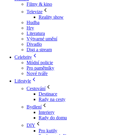
Filmy & kino
Televize
Reality show
Hudba
Hry
Literatura
Výtvarné umění
Divadlo
Digi a stream
Celebrity
Módní policie
Pro pamětníky
Nové tváře
Lifestyle
Cestování
Destinace
Rady na cesty
Bydlení
Interiery
Rady do domu
DIY
Pro kutily