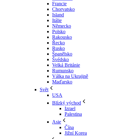
Francie
Chorvatsko
Island
Itálie
Německo
Polsko
Rakousko
Řecko
Rusko
Španělsko
Švédsko
Velká Británie
Rumunsko
Válka na Ukrajině
Maďarsko
Svět
USA
Blízký východ
Izrael
Palestina
Asie
Čína
Jižní Korea