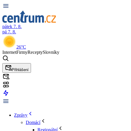
pátek 7. 8.
pá 7. 8.
26°C
Internet
Firmy
Recepty
Slovníky
Přihlášení
Zprávy
Domácí
Regionální