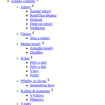
Ženské centrum
Zdraví
Ženské zdraví
Babiččina lékárna
Hubnutí
Duševní zdraví
Wellbeing
Fitness
Jóga a pilates
Módní trendy
Aktuální trendy
Doplňky
Krása
Péče o pleť
Péče o tělo
Vlasy
Nehty
Příběhy ze života
Inspirativní ženy
Rodina & komunita
Výchova
Přátelství
Vztahy