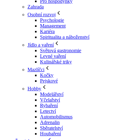
Pro hospodyňky
Zahrada
Osobní rozvoj
Psychologie
Management
Kariéra
Spiritualita a náboženství
Jídlo a vaření
Světová gastronomie
Levné vaření
Kulinářské triky
Mazlíčci
Kočky
Pejskové
Hobby
Modelářství
Včelařství
Rybaření
Letectví
Automobilismus
Adrenalin
Sběratelství
Houbaření