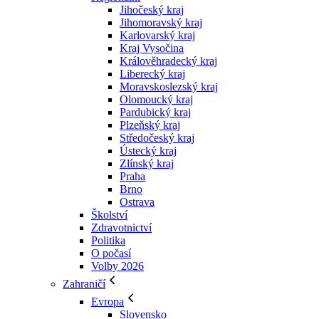
Jihočeský kraj
Jihomoravský kraj
Karlovarský kraj
Kraj Vysočina
Králověhradecký kraj
Liberecký kraj
Moravskoslezský kraj
Olomoucký kraj
Pardubický kraj
Plzeňský kraj
Středočeský kraj
Ústecký kraj
Zlínský kraj
Praha
Brno
Ostrava
Školství
Zdravotnictví
Politika
O počasí
Volby 2026
Zahraničí
Evropa
Slovensko