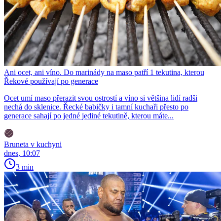
Ani ocet, ani víno. Do marinády na maso patří 1 tekutina, kterou
Řekové používají po generace
Ocet umí maso přerazit svou ostrostí a víno si většina lidí radši
nechá do sklenice. Řecké babičky i tamní kuchaři přesto po
generace sahají po jedné jediné tekutině, kterou máte...
Bruneta v kuchyni
dnes, 10:07
3 min