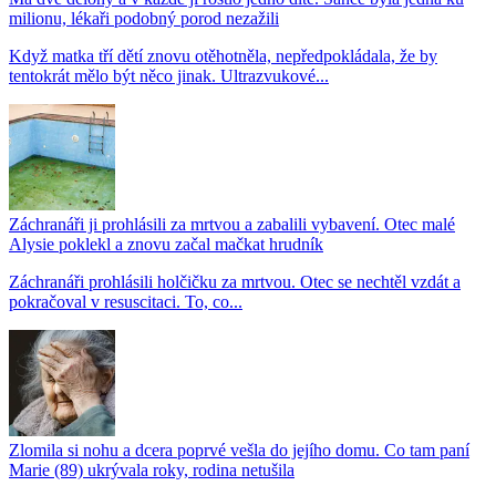
milionu, lékaři podobný porod nezažili
Když matka tří dětí znovu otěhotněla, nepředpokládala, že by
tentokrát mělo být něco jinak. Ultrazvukové...
Záchranáři ji prohlásili za mrtvou a zabalili vybavení. Otec malé
Alysie poklekl a znovu začal mačkat hrudník
Záchranáři prohlásili holčičku za mrtvou. Otec se nechtěl vzdát a
pokračoval v resuscitaci. To, co...
Zlomila si nohu a dcera poprvé vešla do jejího domu. Co tam paní
Marie (89) ukrývala roky, rodina netušila