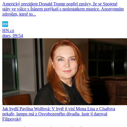
Americký prezident Donald Trump popřel zprávy, že se Spojené
státy ve válce s Íránem potýkají s nedostatkem munice. Anonymním
zdrojům, které to...
HN.cz
dnes, 09:54
Jak bydlí Pavlína Wolfová: V bytě jí visí Mona Lisa z Císařova
pekaře, lampu má z Osvobozeného divadla, lustr jí daroval
Filipovský