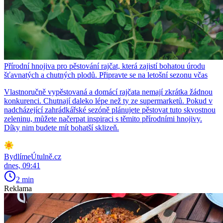
Přírodní hnojiva pro pěstování rajčat, která zajistí bohatou úrodu
šťavnatých a chutných plodů. Připravte se na letošní sezonu včas
Vlastnoručně vypěstovaná a domácí rajčata nemají zkrátka žádnou
konkurenci. Chutnají daleko lépe než ty ze supermarketů. Pokud v
nadcházející zahrádkářské sezóně plánujete pěstovat tuto skvostnou
zeleninu, můžete načerpat inspiraci s těmito přírodními hnojivy.
Díky nim budete mít bohatší sklizeň.
BydlímeÚtulně.cz
dnes, 09:41
2 min
Reklama