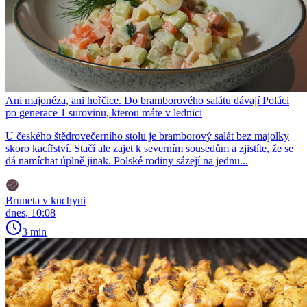
Ani majonéza, ani hořčice. Do bramborového salátu dávají Poláci
po generace 1 surovinu, kterou máte v lednici
U českého štědrovečerního stolu je bramborový salát bez majolky
skoro kacířství. Stačí ale zajet k severním sousedům a zjistíte, že se
dá namíchat úplně jinak. Polské rodiny sázejí na jednu...
Bruneta v kuchyni
dnes, 10:08
3 min