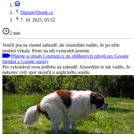
DámskýDeník.cz
7. 10. 2025, 05:52
2 min
Venčil psa na vlastní zahradě, ale sousedům vadilo, že po něm
nesbírá výkaly. Proto na něj vymysleli pomstu
Přidejte si obsah Centrum.cz do oblíbených zdrojů pro Google
hledání a Google zprávy
Pes vykonával svou potřebu na zahradě. Sousedům to tak vadilo, že
nakonec celý spor skončil u anglického soudu.