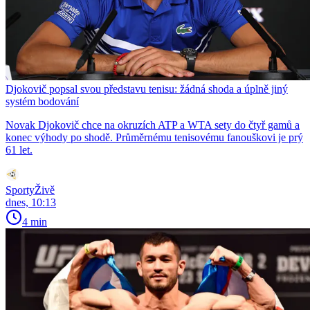
Djokovič popsal svou představu tenisu: žádná shoda a úplně jiný
systém bodování
Novak Djokovič chce na okruzích ATP a WTA sety do čtyř gamů a
konec výhody po shodě. Průměrnému tenisovému fanouškovi je prý
61 let.
SportyŽivě
dnes, 10:13
4 min