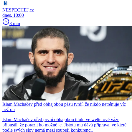
NESPECHEJ.cz
dnes, 10:00
3 min
Islam Machačev před obhajobou pásu tvrdí, že nikdo netrénuje víc
než on
Islam Machačev před první obhajobou titulu ve welterové váze
připustil, že porazit ho možné je. Jistotu mu dává příprava, ve které
podle svých slov nemá mezi soupeři konkurenci.