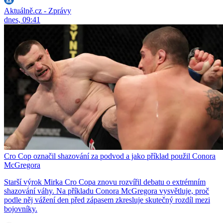
Aktuálně.cz - Zprávy
dnes, 09:41
Cro Cop označil shazování za podvod a jako příklad použil Conora
McGregora
Starší výrok Mirka Cro Copa znovu rozvířil debatu o extrémním
shazování váhy. Na příkladu Conora McGregora vysvětluje, proč
podle něj vážení den před zápasem zkresluje skutečný rozdíl mezi
bojovníky.