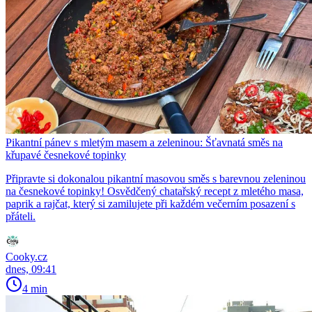
Pikantní pánev s mletým masem a zeleninou: Šťavnatá směs na
křupavé česnekové topinky
Připravte si dokonalou pikantní masovou směs s barevnou zeleninou
na česnekové topinky! Osvědčený chatařský recept z mletého masa,
paprik a rajčat, který si zamilujete při každém večerním posazení s
přáteli.
Cooky.cz
dnes, 09:41
4 min