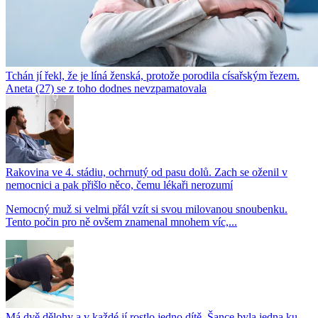
Tchán jí řekl, že je líná ženská, protože porodila císařským řezem.
Aneta (27) se z toho dodnes nevzpamatovala
Rakovina ve 4. stádiu, ochrnutý od pasu dolů. Zach se oženil v
nemocnici a pak přišlo něco, čemu lékaři nerozumí
Nemocný muž si velmi přál vzít si svou milovanou snoubenku.
Tento počin pro ně ovšem znamenal mnohem víc,...
Má dvě dělohy a v každé jí rostlo jedno dítě. Šance byla jedna ku