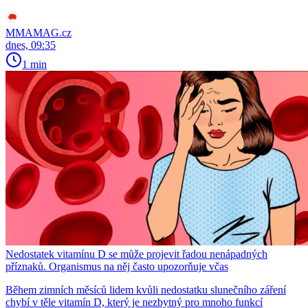
MMAMAG.cz
dnes, 09:35
1 min
Nedostatek vitamínu D se může projevit řadou nenápadných
příznaků. Organismus na něj často upozorňuje včas
Během zimních měsíců lidem kvůli nedostatku slunečního záření
chybí v těle vitamín D, který je nezbytný pro mnoho funkcí