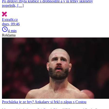
Po dědovi zbyla krabice s drobnostmi a v ní těžký skleněný
popelník, […]
Extrafit.cz
dnes, 09:46
4 min
Reklama
Procházka je ze hry? Ankalaev si řekl o zápas s Costou