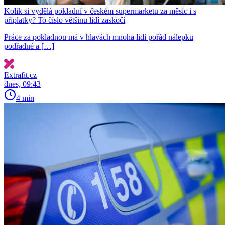
Kolik si vydělá pokladní v českém supermarketu za měsíc i s
příplatky? To číslo většinu lidí zaskočí
Práce za pokladnou má v hlavách mnoha lidí pořád nálepku
podřadné a […]
Extrafit.cz
dnes, 09:43
4 min