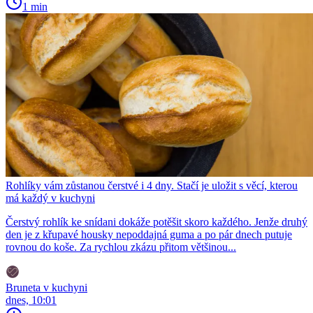
1 min
Rohlíky vám zůstanou čerstvé i 4 dny. Stačí je uložit s věcí, kterou
má každý v kuchyni
Čerstvý rohlík ke snídani dokáže potěšit skoro každého. Jenže druhý
den je z křupavé housky nepoddajná guma a po pár dnech putuje
rovnou do koše. Za rychlou zkázu přitom většinou...
Bruneta v kuchyni
dnes, 10:01