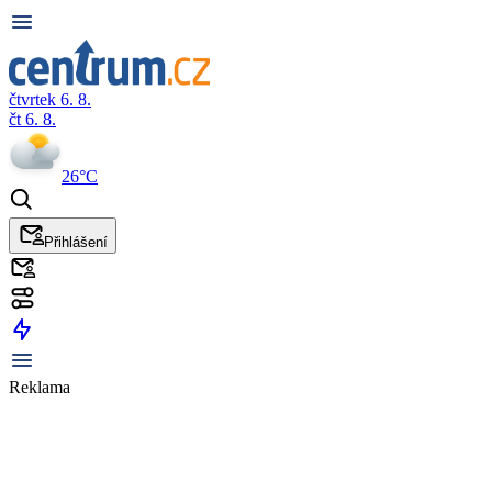
čtvrtek 6. 8.
čt 6. 8.
26°C
Přihlášení
Reklama