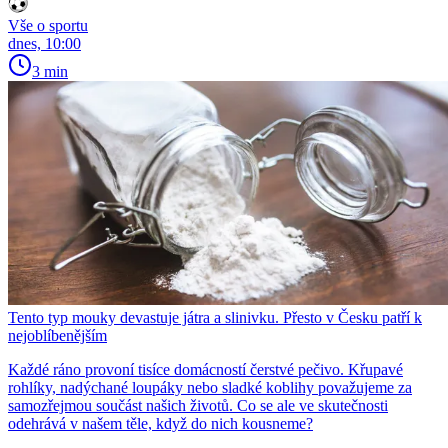
Vše o sportu
dnes, 10:00
3 min
Tento typ mouky devastuje játra a slinivku. Přesto v Česku patří k
nejoblíbenějším
Každé ráno provoní tisíce domácností čerstvé pečivo. Křupavé
rohlíky, nadýchané loupáky nebo sladké koblihy považujeme za
samozřejmou součást našich životů. Co se ale ve skutečnosti
odehrává v našem těle, když do nich kousneme?