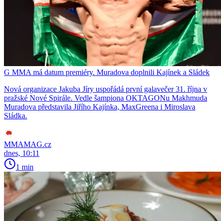
G MMA má datum premiéry. Muradova doplnili Kajínek a Sládek
Nová organizace Jakuba Jíry uspořádá první galavečer 31. října v
pražské Nové Spirále. Vedle šampiona OKTAGONu Makhmuda
Muradova představila Jiřího Kajínka, MaxGreena i Miroslava
Sládka.
MMAMAG.cz
dnes, 10:11
1 min