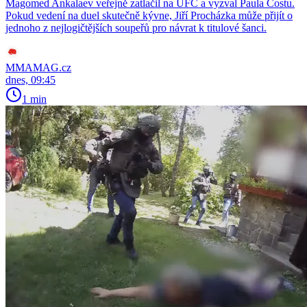
Magomed Ankalaev veřejně zatlačil na UFC a vyzval Paula Costu.
Pokud vedení na duel skutečně kývne, Jiří Procházka může přijít o
jednoho z nejlogičtějších soupeřů pro návrat k titulové šanci.
MMAMAG.cz
dnes, 09:45
1 min