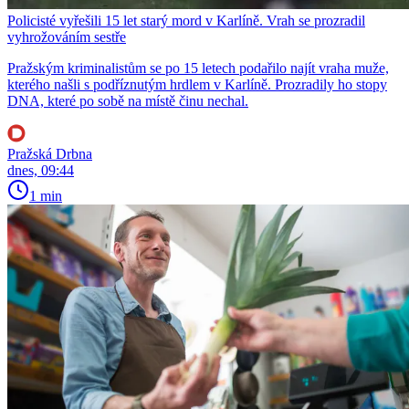
Policisté vyřešili 15 let starý mord v Karlíně. Vrah se prozradil
vyhrožováním sestře
Pražským kriminalistům se po 15 letech podařilo najít vraha muže,
kterého našli s podříznutým hrdlem v Karlíně. Prozradily ho stopy
DNA, které po sobě na místě činu nechal.
Pražská Drbna
dnes, 09:44
1 min