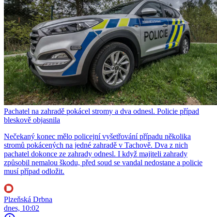
Pachatel na zahradě pokácel stromy a dva odnesl. Policie případ
bleskově objasnila
Nečekaný konec mělo policejní vyšetřování případu několika
stromů pokácených na jedné zahradě v Tachově. Dva z nich
pachatel dokonce ze zahrady odnesl. I když majiteli zahrady
způsobil nemalou škodu, před soud se vandal nedostane a policie
musí případ odložit.
Plzeňská Drbna
dnes, 10:02