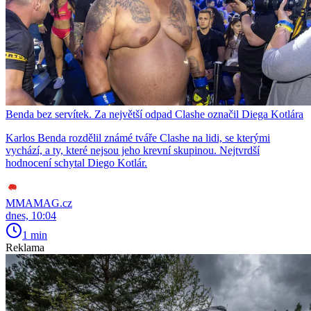
Benda bez servítek. Za největší odpad Clashe označil Diega Kotlára
Karlos Benda rozdělil známé tváře Clashe na lidi, se kterými
vychází, a ty, které nejsou jeho krevní skupinou. Nejtvrdší
hodnocení schytal Diego Kotlár.
MMAMAG.cz
dnes, 10:04
1 min
Reklama