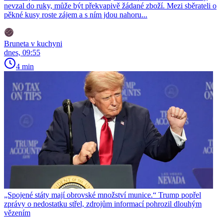
nevzal do ruky, může být překvapivě žádané zboží. Mezi sběrateli o
pěkné kusy roste zájem a s ním jdou nahoru...
Bruneta v kuchyni
dnes, 09:55
4 min
„Spojené státy mají obrovské množství munice.“ Trump popřel
zprávy o nedostatku střel, zdrojům informací pohrozil dlouhým
vězením