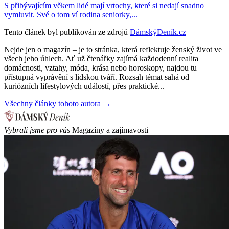
S přibývajícím věkem lidé mají vrtochy, které si nedají snadno
vymluvit. Své o tom ví rodina seniorky,...
Tento článek byl publikován ze zdrojů
DámskýDeník.cz
Nejde jen o magazín – je to stránka, která reflektuje ženský život ve
všech jeho úhlech. Ať už čtenářky zajímá každodenní realita
domácnosti, vztahy, móda, krása nebo horoskopy, najdou tu
přístupná vyprávění s lidskou tváří. Rozsah témat sahá od
kuriózních lifestylových událostí, přes praktické...
Všechny články tohoto autora →
Vybrali jsme pro vás
Magazíny a zajímavosti