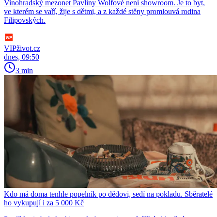
Vinohradský mezonet Pavlíny Wolfové není showroom. Je to byt,
ve kterém se vaří, žije s dětmi, a z každé stěny promlouvá rodina
Filipovských.
VIPživot.cz
dnes, 09:50
3 min
Kdo má doma tenhle popelník po dědovi, sedí na pokladu. Sběratelé
ho vykupují i za 5 000 Kč