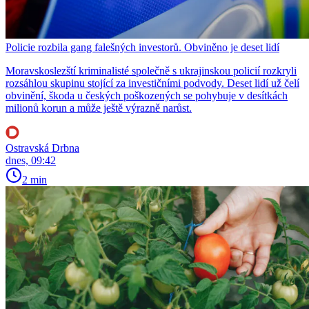
Policie rozbila gang falešných investorů. Obviněno je deset lidí
Moravskoslezští kriminalisté společně s ukrajinskou policií rozkryli
rozsáhlou skupinu stojící za investičními podvody. Deset lidí už čelí
obvinění, škoda u českých poškozených se pohybuje v desítkách
milionů korun a může ještě výrazně narůst.
Ostravská Drbna
dnes, 09:42
2 min