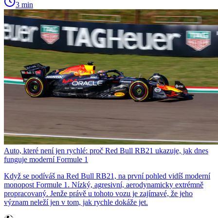
3 min
Auto, které není jen rychlé: proč Red Bull RB21 ukazuje, jak dnes
funguje moderní Formule 1
Když se podíváš na Red Bull RB21, na první pohled vidíš moderní
monopost Formule 1. Nízký, agresivní, aerodynamicky extrémně
propracovaný. Jenže právě u tohoto vozu je zajímavé, že jeho
význam neleží jen v tom, jak rychle dokáže jet.