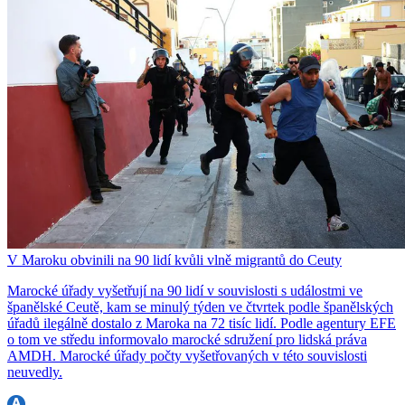
V Maroku obvinili na 90 lidí kvůli vlně migrantů do Ceuty
Marocké úřady vyšetřují na 90 lidí v souvislosti s událostmi ve
španělské Ceutě, kam se minulý týden ve čtvrtek podle španělských
úřadů ilegálně dostalo z Maroka na 72 tisíc lidí. Podle agentury EFE
o tom ve středu informovalo marocké sdružení pro lidská práva
AMDH. Marocké úřady počty vyšetřovaných v této souvislosti
neuvedly.