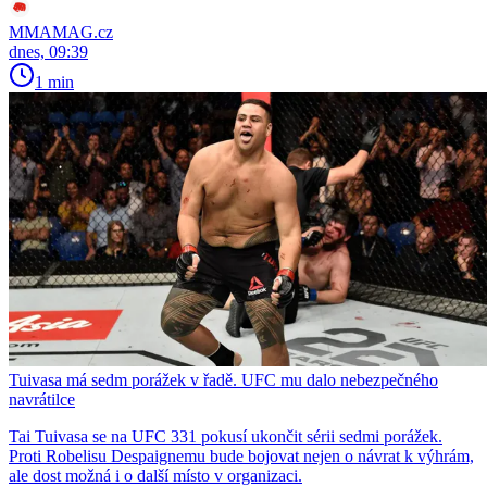
MMAMAG.cz
dnes, 09:39
1 min
Tuivasa má sedm porážek v řadě. UFC mu dalo nebezpečného
navrátilce
Tai Tuivasa se na UFC 331 pokusí ukončit sérii sedmi porážek.
Proti Robelisu Despaignemu bude bojovat nejen o návrat k výhrám,
ale dost možná i o další místo v organizaci.