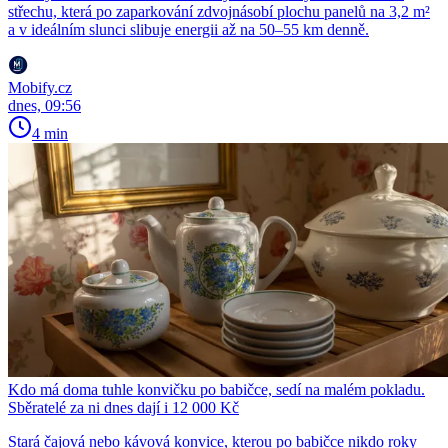
střechu, která po zaparkování zdvojnásobí plochu panelů na 3,2 m²
a v ideálním slunci slibuje energii až na 50–55 km denně.
Mobify.cz
dnes, 09:56
4 min
Kdo má doma tuhle konvičku po babičce, sedí na malém pokladu.
Sběratelé za ni dnes dají i 12 000 Kč
Stará čajová nebo kávová konvice, kterou po babičce nikdo roky