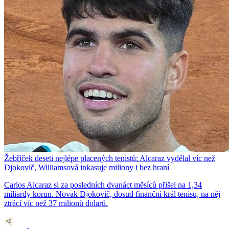
Žebříček deseti nejlépe placených tenistů: Alcaraz vydělal víc než
Djokovič, Williamsová inkasuje miliony i bez hraní
Carlos Alcaraz si za posledních dvanáct měsíců přišel na 1,34
miliardy korun. Novak Djokovič, dosud finanční král tenisu, na něj
ztrácí víc než 37 milionů dolarů.