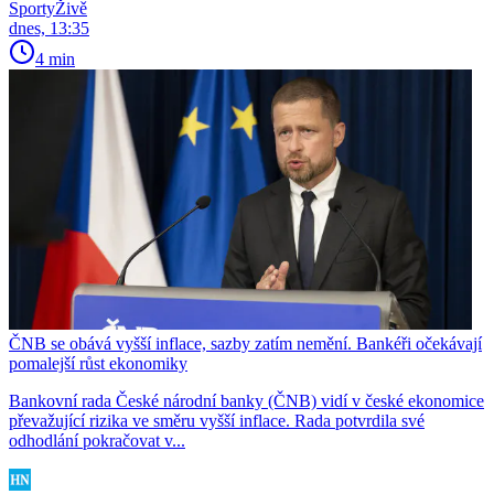
SportyŽivě
dnes, 13:35
4 min
ČNB se obává vyšší inflace, sazby zatím nemění. Bankéři očekávají
pomalejší růst ekonomiky
Bankovní rada České národní banky (ČNB) vidí v české ekonomice
převažující rizika ve směru vyšší inflace. Rada potvrdila své
odhodlání pokračovat v...