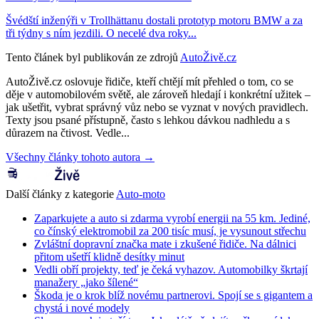
Švédští inženýři v Trollhättanu dostali prototyp motoru BMW a za
tři týdny s ním jezdili. O necelé dva roky...
Tento článek byl publikován ze zdrojů
AutoŽivě.cz
AutoŽivě.cz oslovuje řidiče, kteří chtějí mít přehled o tom, co se
děje v automobilovém světě, ale zároveň hledají i konkrétní užitek –
jak ušetřit, vybrat správný vůz nebo se vyznat v nových pravidlech.
Texty jsou psané přístupně, často s lehkou dávkou nadhledu a s
důrazem na čtivost. Vedle...
Všechny články tohoto autora →
Další články z kategorie
Auto-moto
Zaparkujete a auto si zdarma vyrobí energii na 55 km. Jediné,
co čínský elektromobil za 200 tisíc musí, je vysunout střechu
Zvláštní dopravní značka mate i zkušené řidiče. Na dálnici
přitom ušetří klidně desítky minut
Vedli obří projekty, teď je čeká vyhazov. Automobilky škrtají
manažery „jako šílené“
Škoda je o krok blíž novému partnerovi. Spojí se s gigantem a
chystá i nové modely