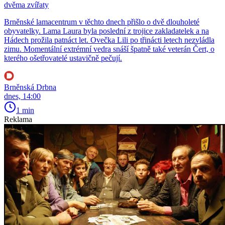
dvěma zvířaty
Brněnské lamacentrum v těchto dnech přišlo o dvě dlouholeté
obyvatelky. Lama Laura byla poslední z trojice zakladatelek a na
Hádech prožila patnáct let. Ovečka Lili po třinácti letech nezvládla
zimu. Momentální extrémní vedra snáší špatně také veterán Čert, o
kterého ošetřovatelé ustavičně pečují.
Brněnská Drbna
dnes, 14:00
1 min
Reklama