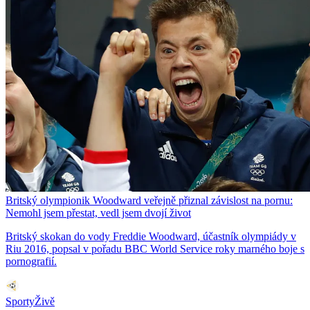
Britský olympionik Woodward veřejně přiznal závislost na pornu:
Nemohl jsem přestat, vedl jsem dvojí život
Britský skokan do vody Freddie Woodward, účastník olympiády v
Riu 2016, popsal v pořadu BBC World Service roky marného boje s
pornografií.
SportyŽivě