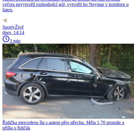
večera nevytvořil rozhodující gól, vytvořil ho Neymar v koridoru u
šaten.
SportyŽivě
dnes, 14:14
3 min
Řidička mercedesu šla s autem přes střechu. Měla 1,70 promile a
přišla o řidičák