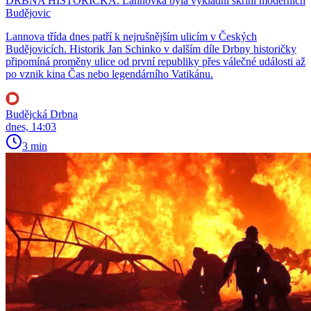
DRBNA HISTORIČKA: Lannovka byla výkladní skříní moderních
Budějovic
Lannova třída dnes patří k nejrušnějším ulicím v Českých
Budějovicích. Historik Jan Schinko v dalším díle Drbny historičky
připomíná proměny ulice od první republiky přes válečné události až
po vznik kina Čas nebo legendárního Vatikánu.
Budějcká Drbna
dnes, 14:03
3 min