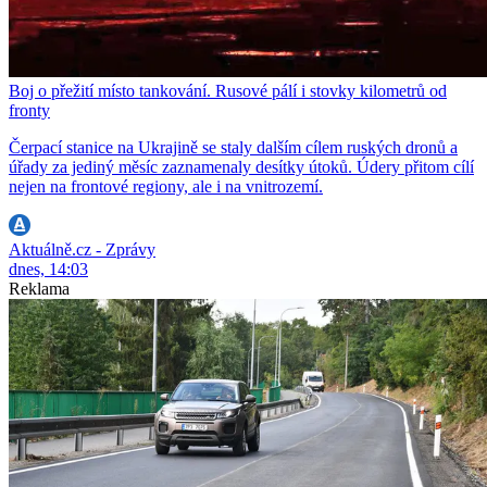
Boj o přežití místo tankování. Rusové pálí i stovky kilometrů od
fronty
Čerpací stanice na Ukrajině se staly dalším cílem ruských dronů a
úřady za jediný měsíc zaznamenaly desítky útoků. Údery přitom cílí
nejen na frontové regiony, ale i na vnitrozemí.
Aktuálně.cz - Zprávy
dnes, 14:03
Reklama