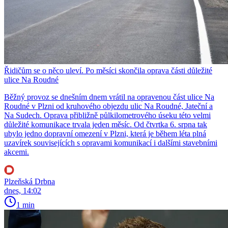
Řidičům se o něco uleví. Po měsíci skončila oprava části důležité
ulice Na Roudné
Běžný provoz se dnešním dnem vrátil na opravenou část ulice Na
Roudné v Plzni od kruhového objezdu ulic Na Roudné, Jateční a
Na Sudech. Oprava přibližně půlkilometrového úseku této velmi
důležité komunikace trvala jeden měsíc. Od čtvrtka 6. srpna tak
ubylo jedno dopravní omezení v Plzni, která je během léta plná
uzavírek souvisejících s opravami komunikací i dalšími stavebními
akcemi.
Plzeňská Drbna
dnes, 14:02
1 min