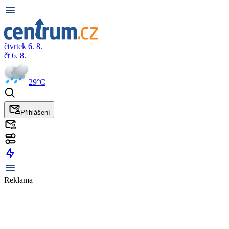
čtvrtek 6. 8.
čt 6. 8.
29°C
Přihlášení
Reklama