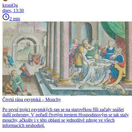
kroniQa
dnes, 13:30
2 min
Čtvrtá rána egyptská – Mouchy
Po první trojici egyptských ran se na starověkou říši začaly snášet
další pohromy. V pořadí čtvrtým trestem Hospodinovým se tak staly
mouchy, ačkoliv i v této oblasti se jednotlivé zdroje ve všech
informacích neshodují.