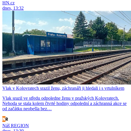
HN.cz
dnes, 13:32
Vlak v Kolovratech srazil ženu, záchranáři ji hledali i s vrtulníkem
Vlak srazil ve středu odpoledne ženu v pražských Kolovratech.
Nehoda se stala kolem čtvrté hodiny odpolední a záchranná akce se
od začátku neobešla bez…
Náš REGION
dnes, 13:30