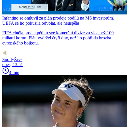
Infantino se omluvil za plán prodeje podílů na MS investorům.
UEFA se ho pokusila odvolat, ale neuspěla
FIFA chtěla prodat pětinu své komerční divize za více než 100
miliard korun. Plán vydržel čtyři dny, než ho pohřbila hrozba
evropského bojkotu.
SportyŽivě
dnes, 13:51
4 min