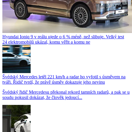
Hyundai Ioniq 9 v reálu ujede o 6 % méně, než slibuje. Velký test
24 elektromobilů ukázal, komu věřit a komu ne
Švédský Mercedes letěl 221 km/h a radar ho vyfotil s úsměvem na
tváři. Řidič tvrdí, že právě úsměv dokazuje jeho nevinu
Švédský řidič Mercedesu překonal rekord tamních radarů, a pak se u
soudu pokusil dokázat, že člověk jedoucí...