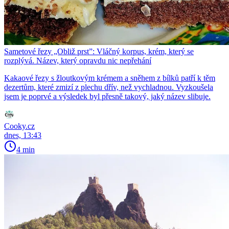
Sametové řezy „Obliž prst”: Vláčný korpus, krém, který se
rozplývá. Název, který opravdu nic nepřehání
Kakaové řezy s žloutkovým krémem a sněhem z bílků patří k těm
dezertům, které zmizí z plechu dřív, než vychladnou. Vyzkoušela
jsem je poprvé a výsledek byl přesně takový, jaký název slibuje.
Cooky.cz
dnes, 13:43
4 min