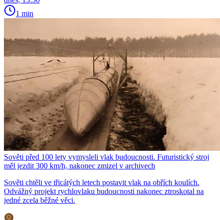
1 min
Sověti před 100 lety vymysleli vlak budoucnosti. Futuristický stroj
měl jezdit 300 km/h, nakonec zmizel v archivech
Sověti chtěli ve třicátých letech postavit vlak na obřích koulích.
Odvážný projekt rychlovlaku budoucnosti nakonec ztroskotal na
jedné zcela běžné věci.