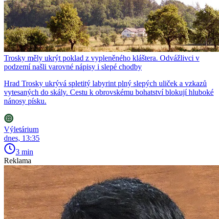
Trosky měly ukrýt poklad z vypleněného kláštera. Odvážlivci v
podzemí našli varovné nápisy i slepé chodby
Hrad Trosky ukrývá spletitý labyrint plný slepých uliček a vzkazů
vytesaných do skály. Cestu k obrovskému bohatství blokují hluboké
nánosy písku.
Výletárium
dnes, 13:35
3 min
Reklama