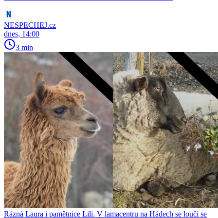
NESPECHEJ.cz
dnes, 14:00
3 min
Rázná Laura i pamětnice Lili. V lamacentru na Hádech se loučí se