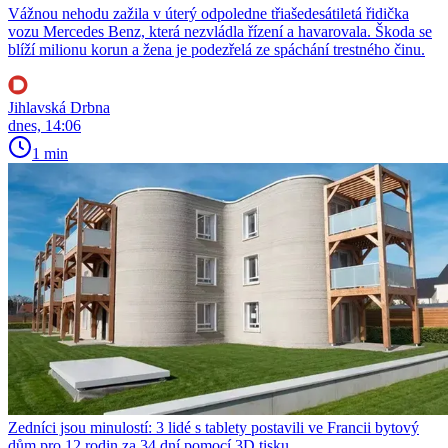
Vážnou nehodu zažila v úterý odpoledne třiašedesátiletá řidička
vozu Mercedes Benz, která nezvládla řízení a havarovala. Škoda se
blíží milionu korun a žena je podezřelá ze spáchání trestného činu.
Jihlavská Drbna
dnes, 14:06
1 min
Zedníci jsou minulostí: 3 lidé s tablety postavili ve Francii bytový
dům pro 12 rodin za 34 dní pomocí 3D tisku