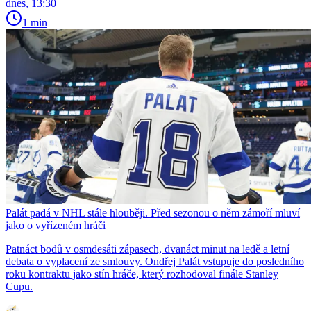
dnes, 13:30
1 min
Palát padá v NHL stále hlouběji. Před sezonou o něm zámoří mluví
jako o vyřízeném hráči
Patnáct bodů v osmdesáti zápasech, dvanáct minut na ledě a letní
debata o vyplacení ze smlouvy. Ondřej Palát vstupuje do posledního
roku kontraktu jako stín hráče, který rozhodoval finále Stanley
Cupu.