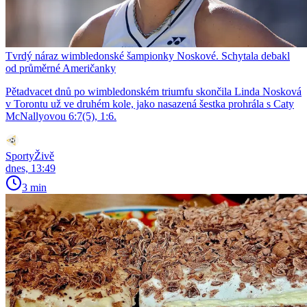
Tvrdý náraz wimbledonské šampionky Noskové. Schytala debakl
od průměrné Američanky
Pětadvacet dnů po wimbledonském triumfu skončila Linda Nosková
v Torontu už ve druhém kole, jako nasazená šestka prohrála s Caty
McNallyovou 6:7(5), 1:6.
SportyŽivě
dnes, 13:49
3 min