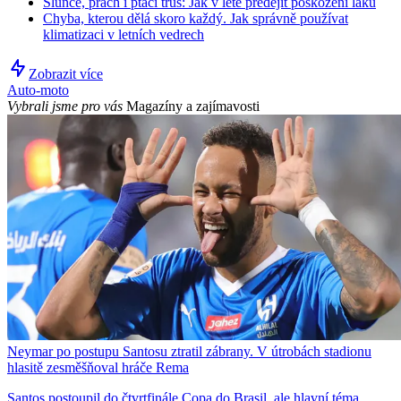
Slunce, prach i ptačí trus: Jak v létě předejít poškození laku
Chyba, kterou dělá skoro každý. Jak správně používat
klimatizaci v letních vedrech
Zobrazit více
Auto-moto
Vybrali jsme pro vás
Magazíny a zajímavosti
Neymar po postupu Santosu ztratil zábrany. V útrobách stadionu
hlasitě zesměšňoval hráče Rema
Santos postoupil do čtvrtfinále Copa do Brasil, ale hlavní téma