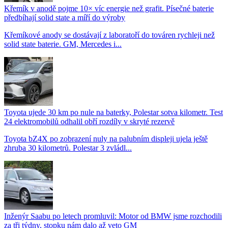
Křemík v anodě pojme 10× víc energie než grafit. Písečné baterie
předbíhají solid state a míří do výroby
Křemíkové anody se dostávají z laboratoří do továren rychleji než
solid state baterie. GM, Mercedes i...
Toyota ujede 30 km po nule na baterky, Polestar sotva kilometr. Test
24 elektromobilů odhalil obří rozdíly v skryté rezervě
Toyota bZ4X po zobrazení nuly na palubním displeji ujela ještě
zhruba 30 kilometrů. Polestar 3 zvládl...
Inženýr Saabu po letech promluvil: Motor od BMW jsme rozchodili
za tři týdny, stopku nám dalo až veto GM