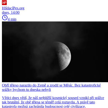
HlídacíPes.org
dnes, 14:00
4 min
Obří těleso narazilo do Země a zrodil se Měsíc. Bez katastrofické
srážky bychom tu dneska nebyli
Vědci dnes vědí, že náš nejbližší kosmický soused vznikl při srážce
tak brutální, že obě tělesa se téměř celá roztavila. A právě tato
katastrofa možná zachránila budoucnost celé civilizace.