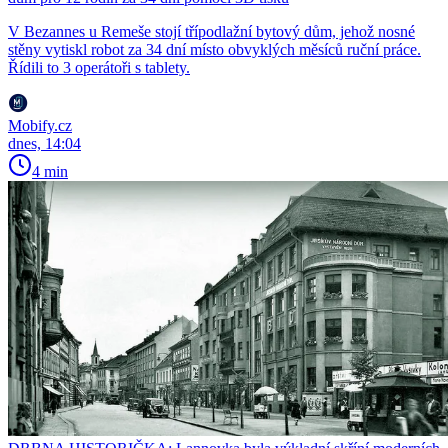
V Bezannes u Remeše stojí třípodlažní bytový dům, jehož nosné
stěny vytiskl robot za 34 dní místo obvyklých měsíců ruční práce.
Řídili to 3 operátoři s tablety.
Mobify.cz
dnes, 14:04
4 min