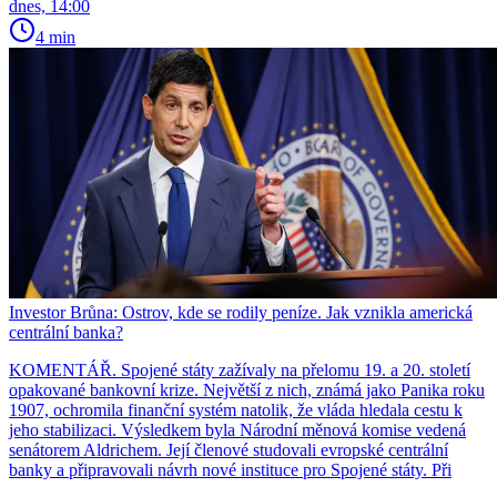
dnes, 14:00
4 min
Investor Brůna: Ostrov, kde se rodily peníze. Jak vznikla americká
centrální banka?
KOMENTÁŘ. Spojené státy zažívaly na přelomu 19. a 20. století
opakované bankovní krize. Největší z nich, známá jako Panika roku
1907, ochromila finanční systém natolik, že vláda hledala cestu k
jeho stabilizaci. Výsledkem byla Národní měnová komise vedená
senátorem Aldrichem. Její členové studovali evropské centrální
banky a připravovali návrh nové instituce pro Spojené státy. Při