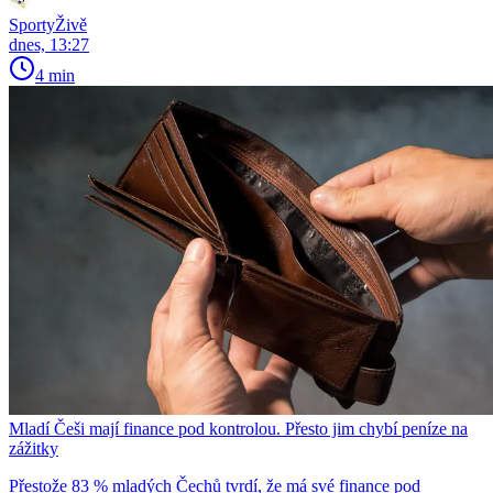
SportyŽivě
dnes, 13:27
4 min
Mladí Češi mají finance pod kontrolou. Přesto jim chybí peníze na
zážitky
Přestože 83 % mladých Čechů tvrdí, že má své finance pod