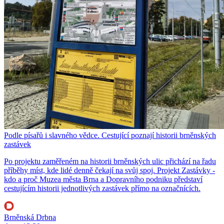
Podle písařů i slavného vědce. Cestující poznají historii brněnských
zastávek
Po projektu zaměřeném na historii brněnských ulic přichází na řadu
příběhy míst, kde lidé denně čekají na svůj spoj. Projekt Zastávky -
kdo a proč Muzea města Brna a Dopravního podniku představí
cestujícím historii jednotlivých zastávek přímo na označnících.
Brněnská Drbna