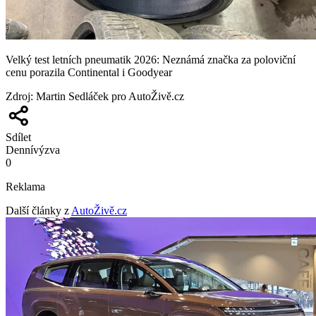
Velký test letních pneumatik 2026: Neznámá značka za poloviční
cenu porazila Continental i Goodyear
Zdroj
:
Martin Sedláček pro AutoŽivě.cz
Sdílet
Denní
výzva
0
Reklama
Další články z
AutoŽivě.cz