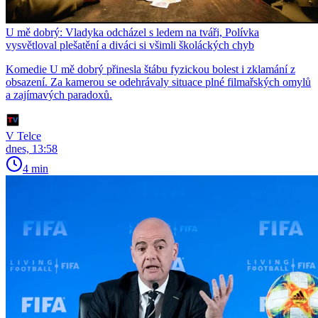
U mě dobrý: Vladyka odcházel s ledem na tváři, Polívka
vysvětloval plešatění a diváci si všimli školáckých chyb
Komedie U mě dobrý přinesla štábu fyzickou bolest i zklamání z
obsazení. Za kamerou se odehrávaly situace plné filmařských omylů
a zajímavých paradoxů.
V Telce
dnes, 13:58
4 min