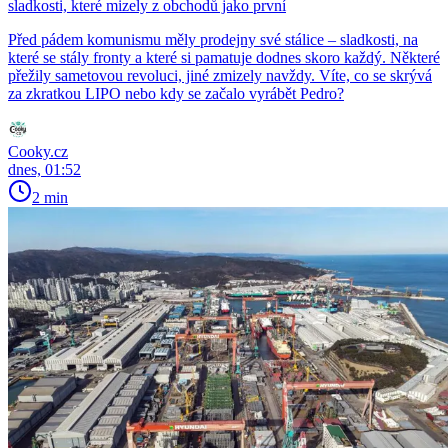
sladkosti, které mizely z obchodů jako první
Před pádem komunismu měly prodejny své stálice – sladkosti, na
které se stály fronty a které si pamatuje dodnes skoro každý. Některé
přežily sametovou revoluci, jiné zmizely navždy. Víte, co se skrývá
za zkratkou LIPO nebo kdy se začalo vyrábět Pedro?
Cooky.cz
dnes, 01:52
2 min