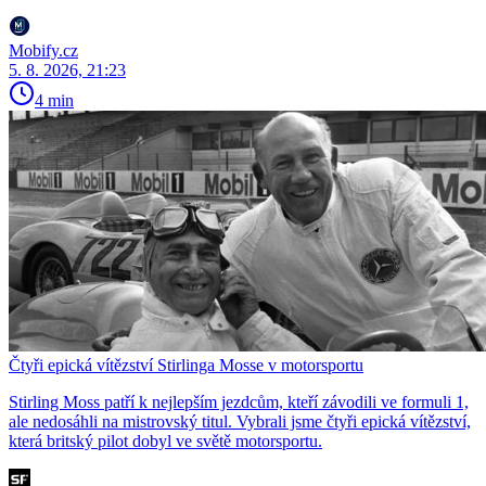
Mobify.cz
5. 8. 2026, 21:23
4 min
Čtyři epická vítězství Stirlinga Mosse v motorsportu
Stirling Moss patří k nejlepším jezdcům, kteří závodili ve formuli 1,
ale nedosáhli na mistrovský titul. Vybrali jsme čtyři epická vítězství,
která britský pilot dobyl ve světě motorsportu.