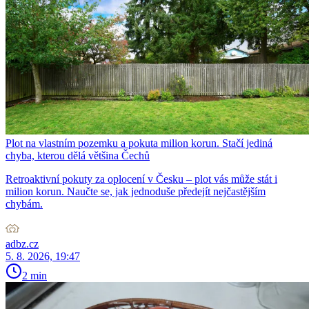
Plot na vlastním pozemku a pokuta milion korun. Stačí jediná
chyba, kterou dělá většina Čechů
Retroaktivní pokuty za oplocení v Česku – plot vás může stát i
milion korun. Naučte se, jak jednoduše předejít nejčastějším
chybám.
adbz.cz
5. 8. 2026, 19:47
2 min