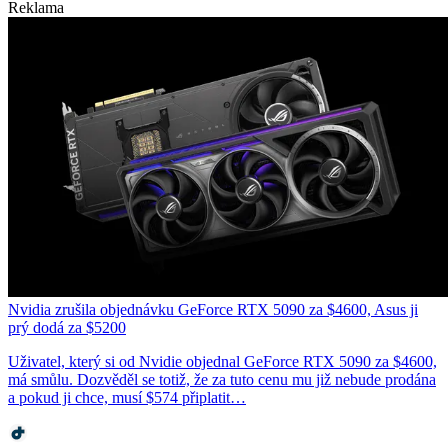
Reklama
Nvidia zrušila objednávku GeForce RTX 5090 za $4600, Asus ji
prý dodá za $5200
Uživatel, který si od Nvidie objednal GeForce RTX 5090 za $4600,
má smůlu. Dozvěděl se totiž, že za tuto cenu mu již nebude prodána
a pokud ji chce, musí $574 připlatit…