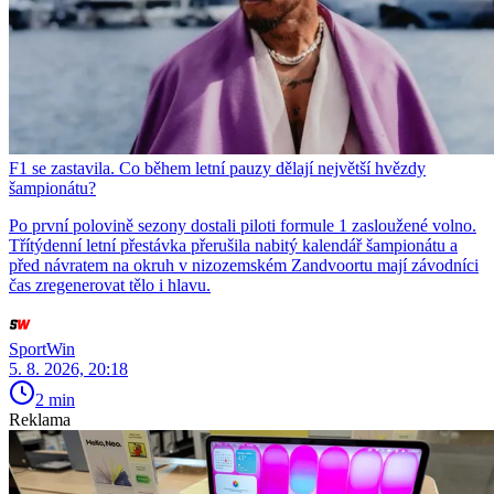
F1 se zastavila. Co během letní pauzy dělají největší hvězdy
šampionátu?
Po první polovině sezony dostali piloti formule 1 zasloužené volno.
Třítýdenní letní přestávka přerušila nabitý kalendář šampionátu a
před návratem na okruh v nizozemském Zandvoortu mají závodníci
čas zregenerovat tělo i hlavu.
SportWin
5. 8. 2026, 20:18
2 min
Reklama