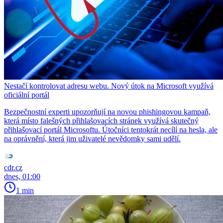
Nestačí kontrolovat adresu webu. Nový útok na Microsoft využívá
oficiální portál
Bezpečnostní experti upozorňují na novou phishingovou kampaň,
která místo falešných přihlašovacích stránek využívá skutečný
přihlašovací portál Microsoftu. Útočníci tentokrát necílí na hesla, ale
na oprávnění, která jim uživatelé nevědomky sami udělí.
cdr.cz
dnes, 01:00
1 min