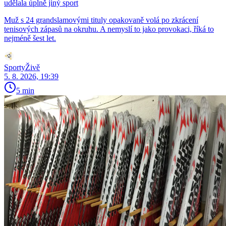
udělala úplně jiný sport
Muž s 24 grandslamovými tituly opakovaně volá po zkrácení
tenisových zápasů na okruhu. A nemyslí to jako provokaci, říká to
nejméně šest let.
SportyŽivě
5. 8. 2026, 19:39
5 min