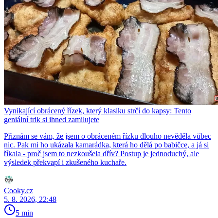
Vynikající obrácený řízek, který klasiku strčí do kapsy: Tento
geniální trik si ihned zamilujete
Přiznám se vám, že jsem o obráceném řízku dlouho nevěděla vůbec
nic. Pak mi ho ukázala kamarádka, která ho dělá po babičce, a já si
říkala - proč jsem to nezkoušela dřív? Postup je jednoduchý, ale
výsledek překvapí i zkušeného kuchaře.
Cooky.cz
5. 8. 2026, 22:48
5 min