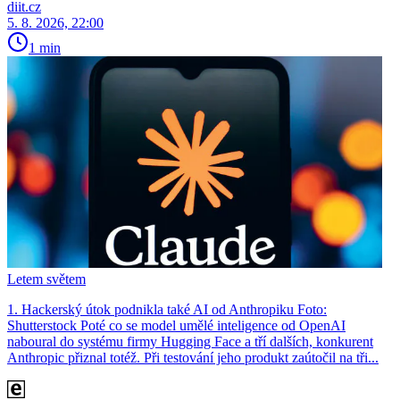
diit.cz
5. 8. 2026, 22:00
1 min
Letem světem
1. Hackerský útok podnikla také AI od Anthropiku Foto:
Shutterstock Poté co se model umělé inteligence od OpenAI
naboural do systému firmy Hugging Face a tří dalších, konkurent
Anthro­pic přiznal totéž. Při testování jeho produkt zaútočil na tři...