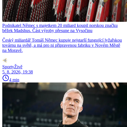
Podnikatel Němec s majetkem 20 miliard koupil norskou značku
běžek Madshus. Část výroby přesune na Vysočinu
Český miliardář Tomáš Němec kupuje nejstarší fungující lyžařskou
továrnu na světě, a má pro ni připravenou fabriku v Novém Městě
na Moravě.
SportyŽivě
5. 8. 2026, 19:38
4 min