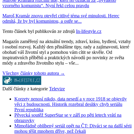
Maroše Kramára rozčílili lidé, kteří ho označili za „bývalého
vzorného komunistu“. Nyní řekl celou pravdu
Maroš Kramár znovu otevřel citlivé téma své minulosti. Herec
odmítá, že by byl komunistou, a ostře se...
Tento článek byl publikován ze zdrojů
In-lifestyle.cz
Magazín zaměřený na aktuální trendy, zdraví, krásu, bydlení, vztahy
i osobní rozvoj. Každý den přinášíme tipy, rady a zajímavosti, které
obohatí váš životní styl a pomohou vám cítit se skvěle. Od
inspirativních příběhů a praktických návodů po novinky ze světa
módy a zdravého životního stylu – vše...
Všechny články tohoto autora →
Další články z kategorie
Televize
Korzety nenosí nikdo, data nesedí a v roce 1918 se objevily
věci z budoucnosti. Historik rozebral desítky chyb seriálu
První republika
Pěvecká soutěž SuperStar se v září po pěti letech vrátí na
obrazovky
Mimořádně oblíbený seriál opět na ČT: Diváci se na další sérii
mohou těšit mnohem dříve, než čekali