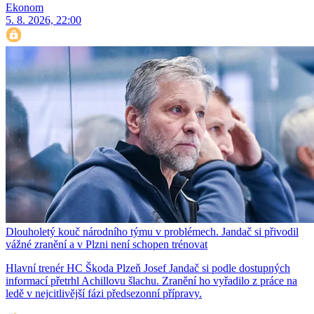
Ekonom
5. 8. 2026, 22:00
Dlouholetý kouč národního týmu v problémech. Jandač si přivodil
vážné zranění a v Plzni není schopen trénovat
Hlavní trenér HC Škoda Plzeň Josef Jandač si podle dostupných
informací přetrhl Achillovu šlachu. Zranění ho vyřadilo z práce na
ledě v nejcitlivější fázi předsezonní přípravy.