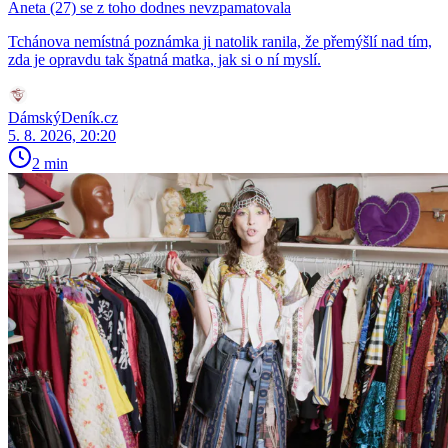
Aneta (27) se z toho dodnes nevzpamatovala
Tchánova nemístná poznámka ji natolik ranila, že přemýšlí nad tím,
zda je opravdu tak špatná matka, jak si o ní myslí.
DámskýDeník.cz
5. 8. 2026, 20:20
2 min