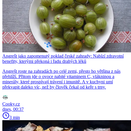
Angrešt jako zapomenutý poklad české zahrady: Nabízí zdravotní
benefity, kterými překoná i řadu drahých léků
Angrešt roste na zahradách po celé zemi, přesto ho většina z nás
přehlíží. Přitom jde o ovoce nabité vitaminem C, vlákninou a
minerály, které prospívají trávení i imunitě. A v kuchyni umí
překvapit daleko víc, než by člověk čekal od keře s trny.
Cooky.cz
dnes, 00:37
3 min