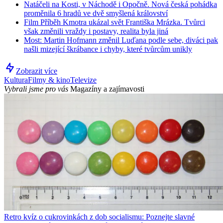
Natáčeli na Kosti, v Náchodě i Opočně. Nová česká pohádka
proměnila 6 hradů ve dvě smyšlená království
Film Příběh Kmotra ukázal svět Františka Mrázka. Tvůrci
však změnili vraždy i postavy, realita byla jiná
Most: Martin Hofmann změnil Luďana podle sebe, diváci pak
našli mizející škrábance i chyby, které tvůrcům unikly
Zobrazit více
Kultura
Filmy & kino
Televize
Vybrali jsme pro vás
Magazíny a zajímavosti
Retro kvíz o cukrovinkách z dob socialismu: Poznejte slavné