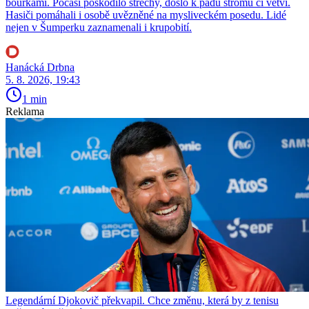
bouřkami. Počasí poškodilo střechy, došlo k pádu stromů či větví.
Hasiči pomáhali i osobě uvězněné na mysliveckém posedu. Lidé
nejen v Šumperku zaznamenali i krupobití.
Hanácká Drbna
5. 8. 2026, 19:43
1 min
Reklama
Legendární Djokovič překvapil. Chce změnu, která by z tenisu