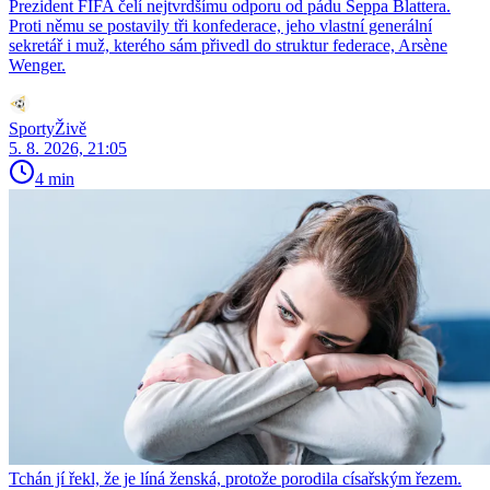
Prezident FIFA čelí nejtvrdšímu odporu od pádu Seppa Blattera.
Proti němu se postavily tři konfederace, jeho vlastní generální
sekretář i muž, kterého sám přivedl do struktur federace, Arsène
Wenger.
SportyŽivě
5. 8. 2026, 21:05
4 min
Tchán jí řekl, že je líná ženská, protože porodila císařským řezem.