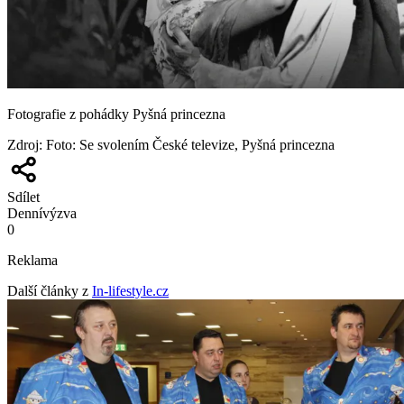
Fotografie z pohádky Pyšná princezna
Zdroj
:
Foto: Se svolením České televize, Pyšná princezna
Sdílet
Denní
výzva
0
Reklama
Další články z
In-lifestyle.cz