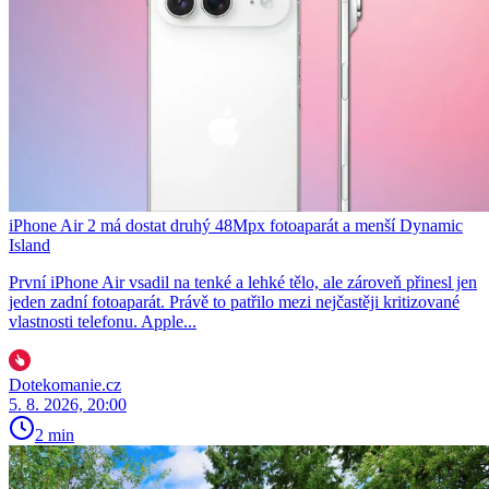
iPhone Air 2 má dostat druhý 48Mpx fotoaparát a menší Dynamic
Island
První iPhone Air vsadil na tenké a lehké tělo, ale zároveň přinesl jen
jeden zadní fotoaparát. Právě to patřilo mezi nejčastěji kritizované
vlastnosti telefonu. Apple...
Dotekomanie.cz
5. 8. 2026, 20:00
2 min