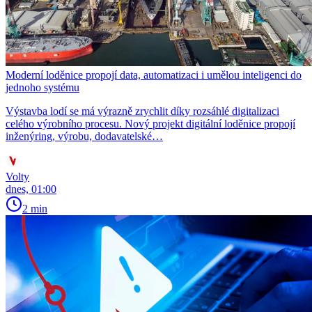
Moderní loděnice propojí data, automatizaci i umělou inteligenci do
jednoho systému
Výstavba lodí se má výrazně zrychlit díky rozsáhlé digitalizaci
celého výrobního procesu. Nový projekt digitální loděnice propojí
inženýring, výrobu, dodavatelské…
Volty
dnes, 01:00
2 min