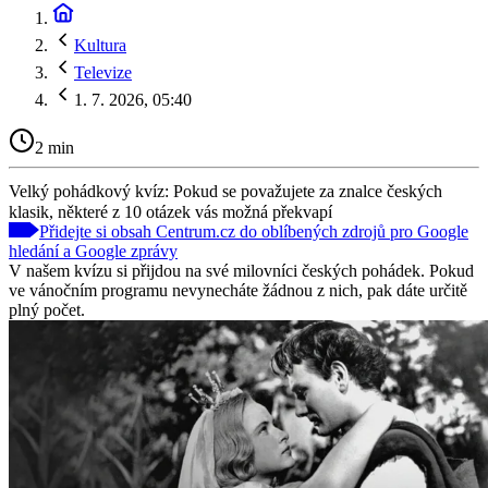
Kultura
Televize
1. 7. 2026, 05:40
2 min
Velký pohádkový kvíz: Pokud se považujete za znalce českých
klasik, některé z 10 otázek vás možná překvapí
Přidejte si obsah Centrum.cz do oblíbených zdrojů pro Google
hledání a Google zprávy
V našem kvízu si přijdou na své milovníci českých pohádek. Pokud
ve vánočním programu nevynecháte žádnou z nich, pak dáte určitě
plný počet.