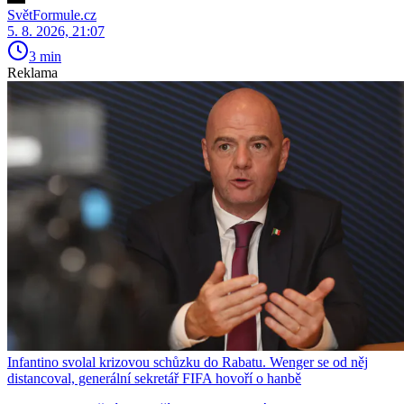
SvětFormule.cz
5. 8. 2026, 21:07
3 min
Reklama
Infantino svolal krizovou schůzku do Rabatu. Wenger se od něj
distancoval, generální sekretář FIFA hovoří o hanbě