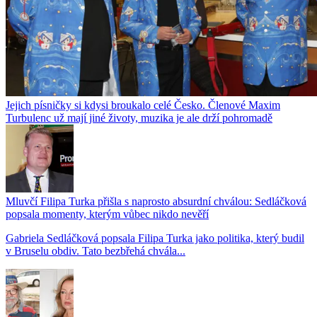
Jejich písničky si kdysi broukalo celé Česko. Členové Maxim
Turbulenc už mají jiné životy, muzika je ale drží pohromadě
Mluvčí Filipa Turka přišla s naprosto absurdní chválou: Sedláčková
popsala momenty, kterým vůbec nikdo nevěří
Gabriela Sedláčková popsala Filipa Turka jako politika, který budil
v Bruselu obdiv. Tato bezbřehá chvála...