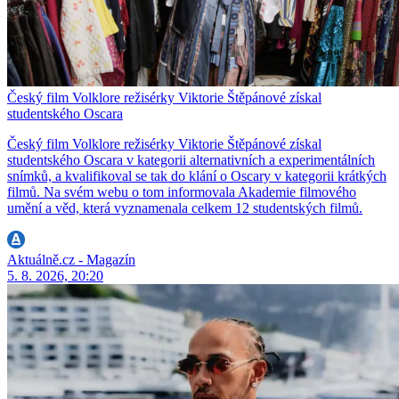
Český film Volklore režisérky Viktorie Štěpánové získal
studentského Oscara
Český film Volklore režisérky Viktorie Štěpánové získal
studentského Oscara v kategorii alternativních a experimentálních
snímků, a kvalifikoval se tak do klání o Oscary v kategorii krátkých
filmů. Na svém webu o tom informovala Akademie filmového
umění a věd, která vyznamenala celkem 12 studentských filmů.
Aktuálně.cz - Magazín
5. 8. 2026, 20:20