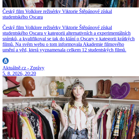
Český film Volklore režisérky Viktorie Štěpánové získal
studentského Oscara
Český film Volklore režisérky Viktorie Štěpánové získal
studentského Oscara v kategorii alternativních a experimentálních
snímků, a kvalifikoval se tak do klání o Oscary v kategorii krátkých
filmů. Na svém webu o tom informovala Akademie filmového
umění a věd, která vyznamenala celkem 12 studentských filmů.
Aktuálně.cz - Zprávy
5. 8. 2026, 20:20