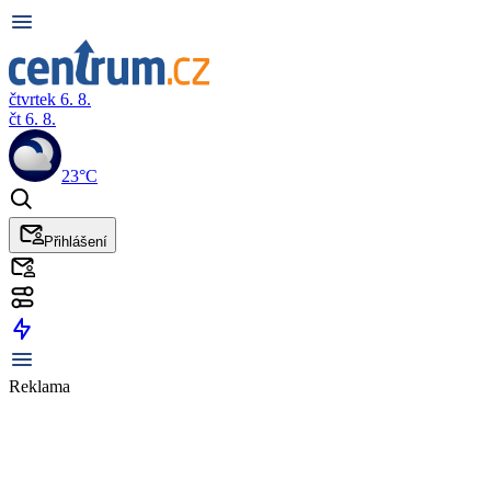
čtvrtek 6. 8.
čt 6. 8.
23°C
Přihlášení
Reklama