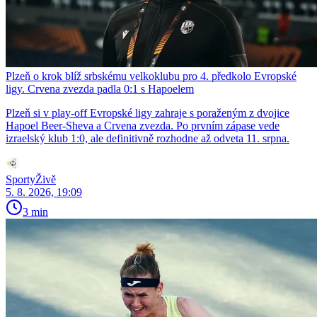
Plzeň o krok blíž srbskému velkoklubu pro 4. předkolo Evropské
ligy. Crvena zvezda padla 0:1 s Hapoelem
Plzeň si v play-off Evropské ligy zahraje s poraženým z dvojice
Hapoel Beer-Sheva a Crvena zvezda. Po prvním zápase vede
izraelský klub 1:0, ale definitivně rozhodne až odveta 11. srpna.
SportyŽivě
5. 8. 2026, 19:09
3 min