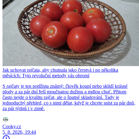
Jak uchovat rajčata, aby chutnala jako čerstvá i po několika
měsících: Tyto revoluční metody vás ohromí
S rajčaty je ten potížista známý: člověk koupí nebo sklidí krásné
plody a za pár dní řeší moučnatou dužinu a mdlou chuť. Přitom
často nejde o kvalitu rajčat, ale o špatné skladování. Tady je
jednoduchý přehled, co s nimi dělat, když je chcete sníst za pár dnů,
za pár týdnů i v zimě.
Cooky.cz
5. 8. 2026, 19:44