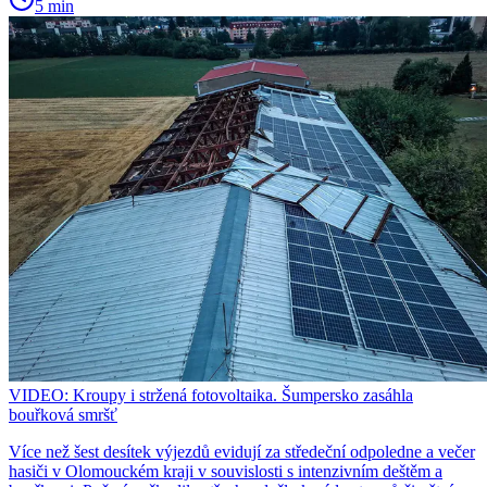
5 min
VIDEO: Kroupy i stržená fotovoltaika. Šumpersko zasáhla
bouřková smršť
Více než šest desítek výjezdů evidují za středeční odpoledne a večer
hasiči v Olomouckém kraji v souvislosti s intenzivním deštěm a