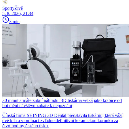
SportyŽivě
5. 8. 2026, 21:34
3 min
30 minut a máte zubní náhradu: 3D tiskárna velká jako krabice od
bot mění návštěvu zubaře k nepoznání
Čínská firma SHINING 3D Dental představila tiskárnu, která váží
dvě kila a v ordinaci zvládne definitivní keramickou korunku za
čtvrt hodiny čistého tisku.