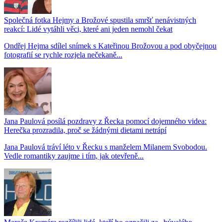
Společná fotka Hejmy a Brožové spustila smršť nenávistných
reakcí: Lidé vytáhli věci, které ani jeden nemohl čekat
Ondřej Hejma sdílel snímek s Kateřinou Brožovou a pod obyčejnou
fotografií se rychle rozjela nečekaně...
Jana Paulová posílá pozdravy z Řecka pomocí dojemného videa:
Herečka prozradila, proč se žádnými dietami netrápí
Jana Paulová tráví léto v Řecku s manželem Milanem Svobodou.
Vedle romantiky zaujme i tím, jak otevřeně...