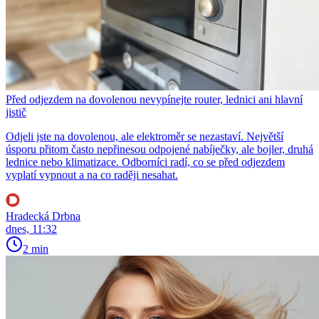
Před odjezdem na dovolenou nevypínejte router, lednici ani hlavní
jistič
Odjeli jste na dovolenou, ale elektroměr se nezastaví. Největší
úsporu přitom často nepřinesou odpojené nabíječky, ale bojler, druhá
lednice nebo klimatizace. Odborníci radí, co se před odjezdem
vyplatí vypnout a na co raději nesahat.
Hradecká Drbna
dnes, 11:32
2 min