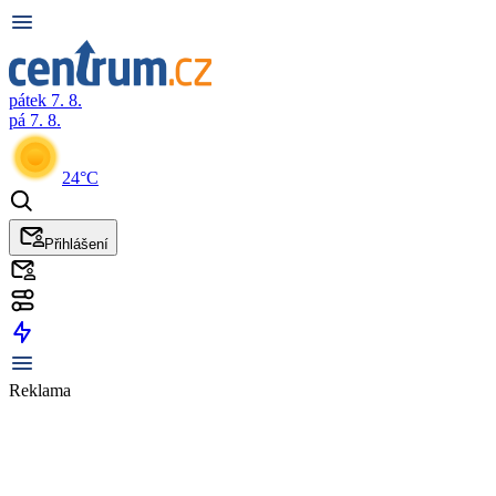
pátek 7. 8.
pá 7. 8.
24°C
Přihlášení
Reklama