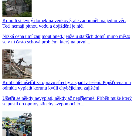
Koupili si levný domek na venkově, ale zapomněli na jednu věc.
Teď nemají pitnou vodu a dojíždění je ničí
Nízká cena umí zaujmout hned, jenže u starších domů mimo město
se v ní často schová problém, který na první...
Kutil chtěl ušetřit za opravu střechy a spadl z lešení. Pojišťovna mu
odmítla vyplatit korunu kvůli chybějícímu zajištění
Ušetřit se někdy nevyplatí, někdy až nepříjemně. Příběh muže který
se pustil do opravy střechy svépomocí to...