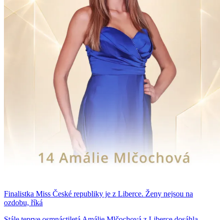
Finalistka Miss České republiky je z Liberce. Ženy nejsou na
ozdobu, říká
Stále teprve osmnáctiletá Amálie Mlčochová z Liberce dosáhla