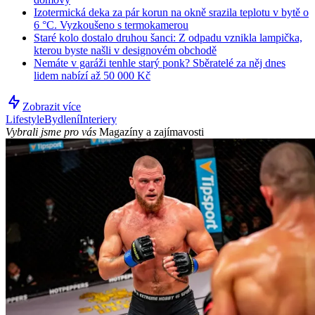
Izotermická deka za pár korun na okně srazila teplotu v bytě o
6 °C. Vyzkoušeno s termokamerou
Staré kolo dostalo druhou šanci: Z odpadu vznikla lampička,
kterou byste našli v designovém obchodě
Nemáte v garáži tenhle starý ponk? Sběratelé za něj dnes
lidem nabízí až 50 000 Kč
Zobrazit více
Lifestyle
Bydlení
Interiery
Vybrali jsme pro vás
Magazíny a zajímavosti