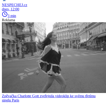
NESPECHEJ.cz
dnes, 12:00
3 min
Reklama
Zpěvačka Charlotte Gott zveřejnila videoklip ke svému třetímu
singlu Paris