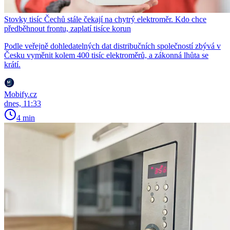
Stovky tisíc Čechů stále čekají na chytrý elektroměr. Kdo chce
předběhnout frontu, zaplatí tisíce korun
Podle veřejně dohledatelných dat distribučních společností zbývá v
Česku vyměnit kolem 400 tisíc elektroměrů, a zákonná lhůta se
krátí.
Mobify.cz
dnes, 11:33
4 min