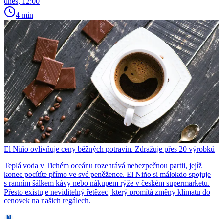
dnes, 12:00
4 min
El Niño ovlivňuje ceny běžných potravin. Zdražuje přes 20 výrobků
Teplá voda v Tichém oceánu rozehrává nebezpečnou partii, jejíž
konec pocítíte přímo ve své peněžence. El Niño si málokdo spojuje
s ranním šálkem kávy nebo nákupem rýže v českém supermarketu.
Přesto existuje neviditelný řetězec, který promítá změny klimatu do
cenovek na našich regálech.