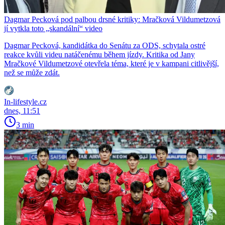
Dagmar Pecková pod palbou drsné kritiky: Mračková Vildumetzová
jí vytkla toto „skandální“ video
Dagmar Pecková, kandidátka do Senátu za ODS, schytala ostré
reakce kvůli videu natáčenému během jízdy. Kritika od Jany
Mračkové Vildumetzové otevřela téma, které je v kampani citlivější,
než se může zdát.
In-lifestyle.cz
dnes, 11:51
3 min