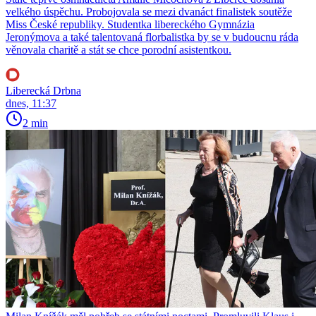
velkého úspěchu. Probojovala se mezi dvanáct finalistek soutěže
Miss České republiky. Studentka libereckého Gymnázia
Jeronýmova a také talentovaná florbalistka by se v budoucnu ráda
věnovala charitě a stát se chce porodní asistentkou.
Liberecká Drbna
dnes, 11:37
2 min