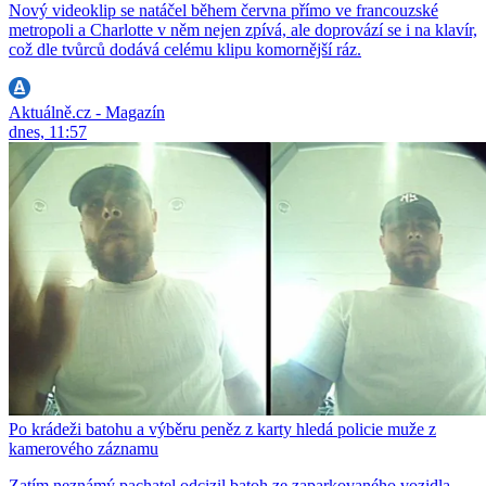
Nový videoklip se natáčel během června přímo ve francouzské
metropoli a Charlotte v něm nejen zpívá, ale doprovází se i na klavír,
což dle tvůrců dodává celému klipu komornější ráz.
Aktuálně.cz - Magazín
dnes, 11:57
Po krádeži batohu a výběru peněz z karty hledá policie muže z
kamerového záznamu
Zatím neznámý pachatel odcizil batoh ze zaparkovaného vozidla