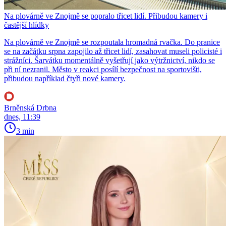
Na plovárně ve Znojmě se popralo třicet lidí. Přibudou kamery i
častější hlídky
Na plovárně ve Znojmě se rozpoutala hromadná rvačka. Do pranice
se na začátku srpna zapojilo až třicet lidí, zasahovat museli policisté i
strážníci. Šarvátku momentálně vyšetřují jako výtržnictví, nikdo se
při ní nezranil. Město v reakci posílí bezpečnost na sportovišti,
přibudou například čtyři nové kamery.
Brněnská Drbna
dnes, 11:39
3 min