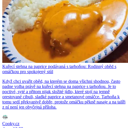
Kuřecí stehna na paprice podávaná s tarhoňou: Rodinný oběd s
omáčkou pro spokojený stůl
Když chci uvařit oběd, na kterém se doma všichni shodnou, často
padne volba právě na kuřecí stehna na paprice s tarhoňou. Je to
poctivé, syté a přitom nijak složité jídlo, které stojí na jemně
orestované cibuli, sladké paprice a smetanové omáčce. Tarhoňa k
tomu sedí překvapivě dobře, protože omáčku pěkně nasaje a na talíři
z ní není jen obyčejná příloha.
Cooky.cz