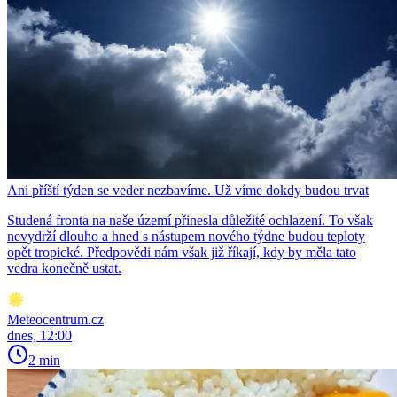
Ani příští týden se veder nezbavíme. Už víme dokdy budou trvat
Studená fronta na naše území přinesla důležité ochlazení. To však
nevydrží dlouho a hned s nástupem nového týdne budou teploty
opět tropické. Předpovědi nám však již říkají, kdy by měla tato
vedra konečně ustat.
Meteocentrum.cz
dnes, 12:00
2 min