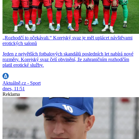
„Rozhodčí to očekávali.“ Korejský svaz je měl uplácet návštěvami
erotických salonů
Jeden z největších fotbalových skandálů posledních let nabírá nové
rozměry. Korejský svaz čelí obvinění, že zahraničním rozhodčím
platil erotické služby.
Aktuálně.cz - Sport
dnes, 11:51
Reklama