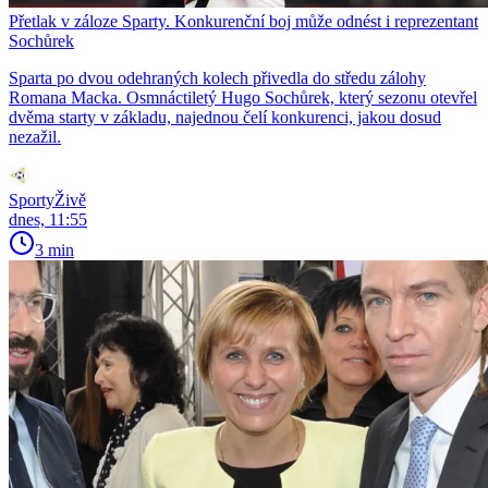
Přetlak v záloze Sparty. Konkurenční boj může odnést i reprezentant
Sochůrek
Sparta po dvou odehraných kolech přivedla do středu zálohy
Romana Macka. Osmnáctiletý Hugo Sochůrek, který sezonu otevřel
dvěma starty v základu, najednou čelí konkurenci, jakou dosud
nezažil.
SportyŽivě
dnes, 11:55
3 min