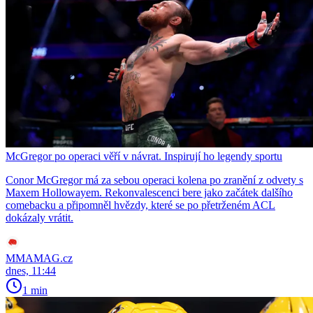
McGregor po operaci věří v návrat. Inspirují ho legendy sportu
Conor McGregor má za sebou operaci kolena po zranění z odvety s
Maxem Hollowayem. Rekonvalescenci bere jako začátek dalšího
comebacku a připomněl hvězdy, které se po přetrženém ACL
dokázaly vrátit.
MMAMAG.cz
dnes, 11:44
1 min