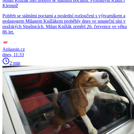
Milan Knížák měl pohřeb se státními poctami. Promluvili Klaus i
Klempíř
Pohřeb se státními poctami a poslední rozloučení s výtvarníkem a
pedagogem Milanem Knížákem proběhly dnes ve smuteční síni v
pražských Strašnicích. Milan Knížák zemřel 26. července ve věku
86 let.
Aplausin.cz
dnes, 11:33
2 min