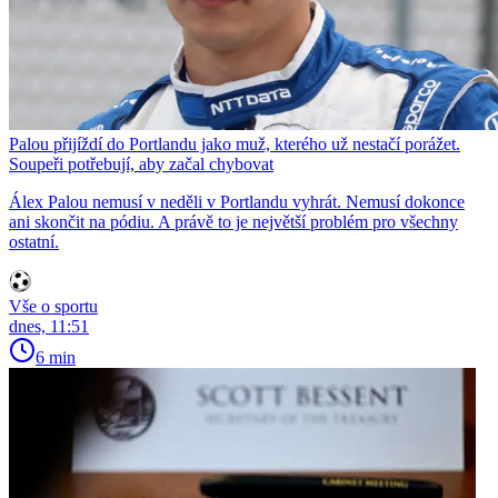
Palou přijíždí do Portlandu jako muž, kterého už nestačí porážet.
Soupeři potřebují, aby začal chybovat
Álex Palou nemusí v neděli v Portlandu vyhrát. Nemusí dokonce
ani skončit na pódiu. A právě to je největší problém pro všechny
ostatní.
Vše o sportu
dnes, 11:51
6 min