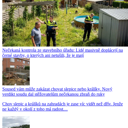
Nečekaná kontrola ze stavebního úřadu: Lidé masivně doplácejí na
černé stavby, o kterých ani netušili, že je mají
Soused vám může zakázat chovat slepice nebo králíky. Nový
verdikt soudu dal stěžovatelům nečekanou zbraň do ruky
Chov slepic a králíků na zahradách je zase víc vidět než dřív. Jenže
ne každý v okolí z toho má radost....