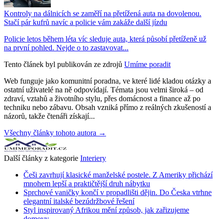
Kontroly na dálnicích se zaměří na přetížená auta na dovolenou.
Stačí pár kufrů navíc a policie vám zakáže další jízdu
Policie letos během léta víc sleduje auta, která působí přetíženě už
na první pohled. Nejde o to zastavovat...
Tento článek byl publikován ze zdrojů
Umíme poradit
Web funguje jako komunitní poradna, ve které lidé kladou otázky a
ostatní uživatelé na ně odpovídají. Témata jsou velmi široká – od
zdraví, vztahů a životního stylu, přes domácnost a finance až po
techniku nebo zábavu. Obsah vzniká přímo z reálných zkušeností a
názorů, takže čtenáři získají...
Všechny články tohoto autora →
Další články z kategorie
Interiery
Češi zavrhují klasické manželské postele. Z Ameriky přichází
mnohem lepší a praktičtější druh nábytku
Sprchové vaničky končí v propadlišti dějin. Do Česka vtrhne
elegantní italské bezúdržbové řešení
Styl inspirovaný Afrikou mění způsob, jak zařizujeme
domovy