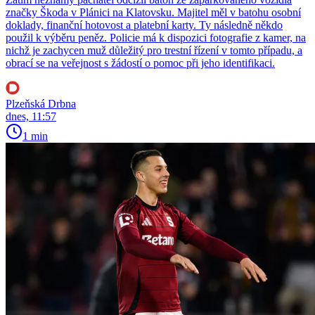
značky Škoda v Plánici na Klatovsku. Majitel měl v batohu osobní
doklady, finanční hotovost a platební karty. Ty následně někdo
použil k výběru peněz. Policie má k dispozici fotografie z kamer, na
nichž je zachycen muž důležitý pro trestní řízení v tomto případu, a
obrací se na veřejnost s žádostí o pomoc při jeho identifikaci.
Plzeňská Drbna
dnes, 11:57
1 min