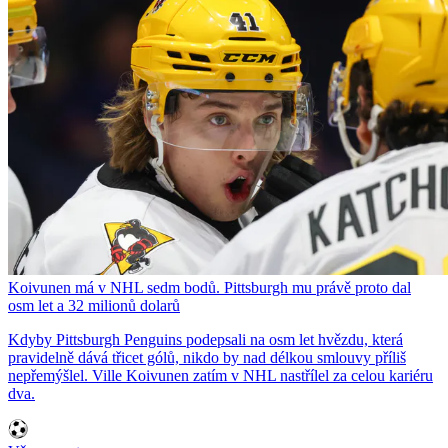
Koivunen má v NHL sedm bodů. Pittsburgh mu právě proto dal
osm let a 32 milionů dolarů
Kdyby Pittsburgh Penguins podepsali na osm let hvězdu, která
pravidelně dává třicet gólů, nikdo by nad délkou smlouvy příliš
nepřemýšlel. Ville Koivunen zatím v NHL nastřílel za celou kariéru
dva.