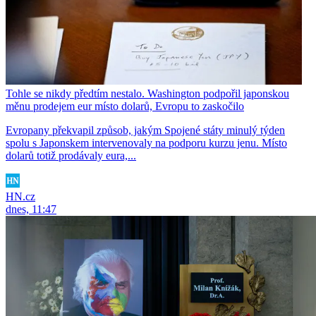
Tohle se nikdy předtím nestalo. Washington podpořil japonskou
měnu prodejem eur místo dolarů, Evropu to zaskočilo
Evropany překvapil způsob, jakým Spojené státy minulý týden
spolu s Japonskem intervenovaly na podporu kurzu jenu. Místo
dolarů totiž prodávaly eura,...
HN.cz
dnes, 11:47