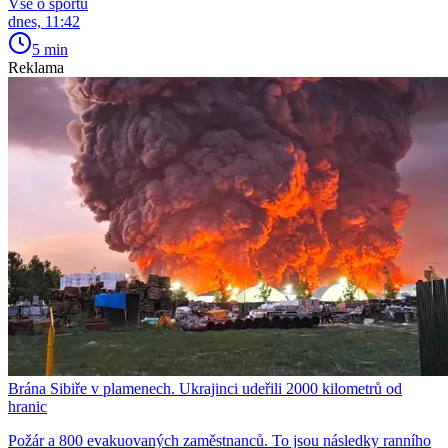
Vše o sportu
dnes, 11:42
5 min
Reklama
Brána Sibiře v plamenech. Ukrajinci udeřili 2000 kilometrů od
hranic
Požár a 800 evakuovaných zaměstnanců. To jsou následky ranního