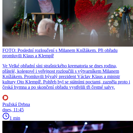
FOTO: Poslední rozloučení s Milanem Knížákem. Při obřadu
promluvili Klaus a Klempíř
Ve Velké obřadní síni strašnického krematoria se dnes rodina,
přátelé, kolegové i veřejnost rozloučili s výtvarníkem Milanem
Knížákem. Promluvili bývalý prezident Václav Klaus a ministr
kultury Oto Klempíř. Pohřeb byl se státními poctami, zazněla proto i
česká hymna a po skončení obřadu vystřelili tři čestné salvy.
Pražská Drbna
dnes, 11:45
1 min