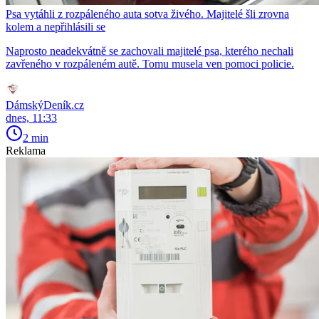
Psa vytáhli z rozpáleného auta sotva živého. Majitelé šli zrovna
kolem a nepřihlásili se
Naprosto neadekvátně se zachovali majitelé psa, kterého nechali
zavřeného v rozpáleném autě. Tomu musela ven pomoci policie.
DámskýDeník.cz
dnes, 11:33
2 min
Reklama