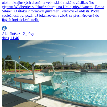
útoku ukrajinských dronů na velkosklad ruského zásilkového
gigantu Wildberries v Jekatěrinburgu na Urale, přezdívaném „Brána
Sibiře“. O útoku informoval guvernér Sverdlovské oblasti. Podle
společnosti byl požár už lokalizován a zboží se přesměrovává do
jiných logistických uzlů.
Aktuálně.cz - Zprávy
dnes, 11:40