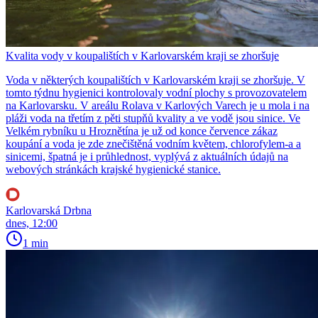
Kvalita vody v koupalištích v Karlovarském kraji se zhoršuje
Voda v některých koupalištích v Karlovarském kraji se zhoršuje. V
tomto týdnu hygienici kontrolovaly vodní plochy s provozovatelem
na Karlovarsku. V areálu Rolava v Karlových Varech je u mola i na
pláži voda na třetím z pěti stupňů kvality a ve vodě jsou sinice. Ve
Velkém rybníku u Hroznětína je už od konce července zákaz
koupání a voda je zde znečištěná vodním květem, chlorofylem-a a
sinicemi, špatná je i průhlednost, vyplývá z aktuálních údajů na
webových stránkách krajské hygienické stanice.
Karlovarská Drbna
dnes, 12:00
1 min