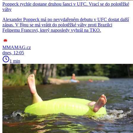
Poppeck rychle dostane druhou šanci v UFC. Vrací se do polotěžké
váhy
Alexander Poppeck má po nevydařeném debutu v UFC dostat další
zápas. V říjnu se má vrátit do polotěžké váhy proti Brazilci
Felipemu Francovi, který naposledy vyhrál na TKO.
MMAMAG.cz
dnes, 12:05
1 min