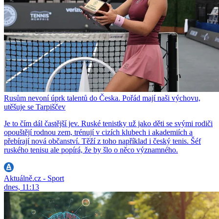
Rusům nevoní úprk talentů do Česka. Pořád mají naši výchovu,
utěšuje se Tarpiščev
Je to čím dál častější jev. Ruské tenistky už jako děti se svými rodiči
opouštějí rodnou zem, trénují v cizích klubech i akademiích a
přebírají nová občanství. Těží z toho například i český tenis. Šéf
ruského tenisu ale popírá, že by šlo o něco významného.
Aktuálně.cz - Sport
dnes, 11:13