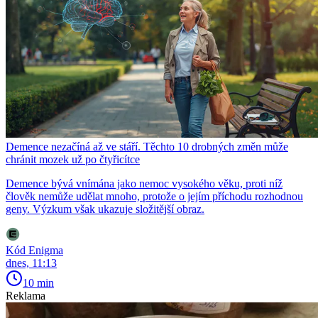
Demence nezačíná až ve stáří. Těchto 10 drobných změn může
chránit mozek už po čtyřicítce
Demence bývá vnímána jako nemoc vysokého věku, proti níž
člověk nemůže udělat mnoho, protože o jejím příchodu rozhodnou
geny. Výzkum však ukazuje složitější obraz.
Kód Enigma
dnes, 11:13
10 min
Reklama