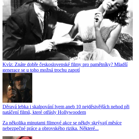
Kvíz: Znáte dobře československé filmy pro pamětníky? Mladší
generace se u toho možná trochu zapotí
Děravá lebka i skalpování lvem aneb 10 nejděsivějších nehod při
natáčení filmů, které otřásly Hollywoodem
Za několika minutami filmové akce se někdy skrývají měsíce
nebezpečné práce a obrovského rizika. Některé...