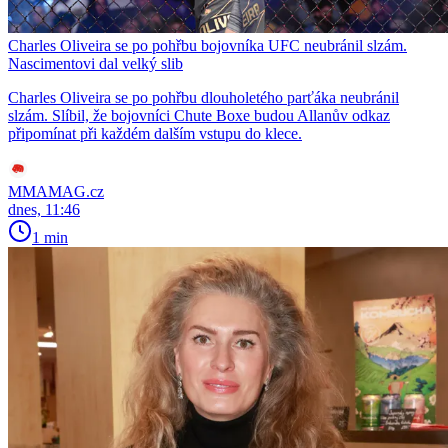
Charles Oliveira se po pohřbu bojovníka UFC neubránil slzám.
Nascimentovi dal velký slib
Charles Oliveira se po pohřbu dlouholetého parťáka neubránil
slzám. Slíbil, že bojovníci Chute Boxe budou Allanův odkaz
připomínat při každém dalším vstupu do klece.
MMAMAG.cz
dnes, 11:46
1 min