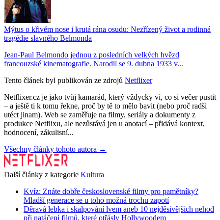
Mýtus o křivém nose i krutá rána osudu: Nezřízený život a rodinná
tragédie slavného Belmonda
Jean-Paul Belmondo jednou z posledních velkých hvězd
francouzské kinematografie. Narodil se 9. dubna 1933 v...
Tento článek byl publikován ze zdrojů
Netflixer
Netflixer.cz je jako tvůj kamarád, který vždycky ví, co si večer pustit
– a ještě ti k tomu řekne, proč by tě to mělo bavit (nebo proč radši
utéct jinam). Web se zaměřuje na filmy, seriály a dokumenty z
produkce Netflixu, ale nezůstává jen u anotací – přidává kontext,
hodnocení, zákulisní...
Všechny články tohoto autora →
Další články z kategorie
Kultura
Kvíz: Znáte dobře československé filmy pro pamětníky?
Mladší generace se u toho možná trochu zapotí
Děravá lebka i skalpování lvem aneb 10 nejděsivějších nehod
při natáčení filmů, které otřásly Hollywoodem