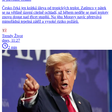
Česko čeká jen krátká úleva od tropických teplot. Zatímco v pátek
se na většině území citelně ochladí, už během neděle se mají teploty
znovu dostat nad třicet stupňů. Na jihu Moravy navíc přetrvává
mimořádná tepelná zátěž a vysoké riziko požárů.
Trendy Život
dnes, 11:27
2 min