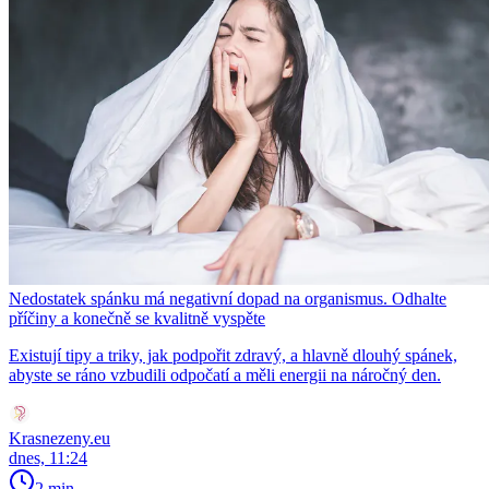
Nedostatek spánku má negativní dopad na organismus. Odhalte
příčiny a konečně se kvalitně vyspěte
Existují tipy a triky, jak podpořit zdravý, a hlavně dlouhý spánek,
abyste se ráno vzbudili odpočatí a měli energii na náročný den.
Krasnezeny.eu
dnes, 11:24
2 min