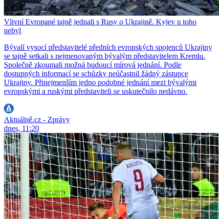
Vlivní Evropané tajně jednali s Rusy o Ukrajině. Kyjev u toho
nebyl
Bývalí vysocí představitelé předních evropských spojenců Ukrajiny
se tajně setkali s nejmenovaným bývalým představitelem Kremlu.
Společně zkoumali možná budoucí mírová jednání. Podle
dostupných informací se schůzky neúčastnil žádný zástupce
Ukrajiny. Přinejmenším jedno podobné jednání mezi bývalými
evropskými a ruskými představiteli se uskutečnilo nedávno.
Aktuálně.cz - Zprávy
dnes, 11:20