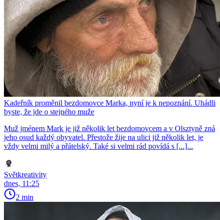
Kadeřník proměnil bezdomovce Marka, nyní je k nepoznání. Uhádli
byste, že jde o stejného muže
Muž jménem Mark je již několik let bezdomovcem a v Olsztyně zná
jeho osud každý obyvatel. Přestože žije na ulici již několik let, je
vždy velmi milý a přátelský. Také si velmi rád povídá s [...]...
Světkreativity
dnes, 11:25
2 min