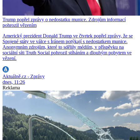
Trump popřel zprávy o nedostatku munice. Zdrojům informací
pohrozil vězením
Americký prezident Donald Trump ve čtvrtek popřel zprávy, že se
Spojené státy ve válce s Íránem potýkají s nedostatkem munice.
Anonymním zdrojům, které to sdělily médiím, v příspěvku na
sociální síti Truth Social pohrozil stíháním a dlouhým pobytem ve
vězení.
Aktuálně.cz - Zprávy
dnes, 11:26
Reklama