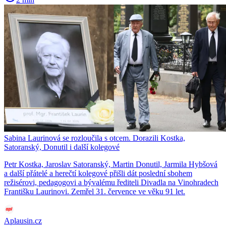
Sabina Laurinová se rozloučila s otcem. Dorazili Kostka,
Satoranský, Donutil i další kolegové
Petr Kostka, Jaroslav Satoranský, Martin Donutil, Jarmila Hybšová
a další přátelé a herečtí kolegové přišli dát poslední sbohem
režisérovi, pedagogovi a bývalému řediteli Divadla na Vinohradech
Františku Laurinovi. Zemřel 31. července ve věku 91 let.
Aplausin.cz