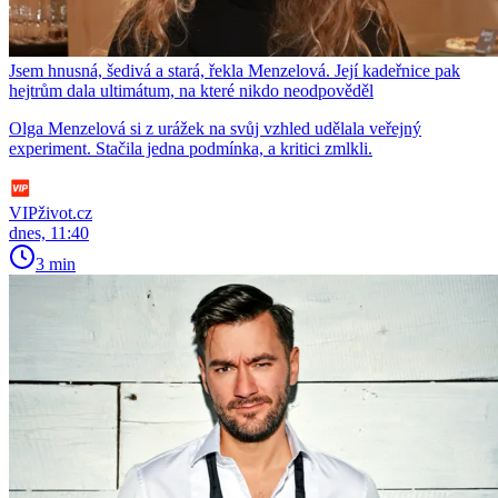
Jsem hnusná, šedivá a stará, řekla Menzelová. Její kadeřnice pak
hejtrům dala ultimátum, na které nikdo neodpověděl
Olga Menzelová si z urážek na svůj vzhled udělala veřejný
experiment. Stačila jedna podmínka, a kritici zmlkli.
VIPživot.cz
dnes, 11:40
3 min