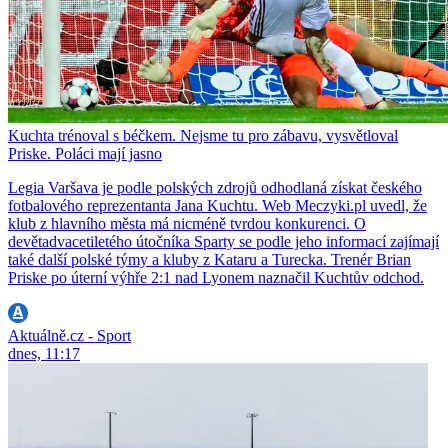
Kuchta trénoval s béčkem. Nejsme tu pro zábavu, vysvětloval
Priske. Poláci mají jasno
Legia Varšava je podle polských zdrojů odhodlaná získat českého
fotbalového reprezentanta Jana Kuchtu. Web Meczyki.pl uvedl, že
klub z hlavního města má nicméně tvrdou konkurenci. O
devětadvacetiletého útočníka Sparty se podle jeho informací zajímají
také další polské týmy a kluby z Kataru a Turecka. Trenér Brian
Priske po úterní výhře 2:1 nad Lyonem naznačil Kuchtův odchod.
Aktuálně.cz - Sport
dnes, 11:17