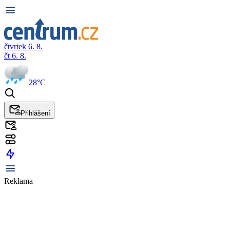
čtvrtek 6. 8.
čt 6. 8.
28°C
Přihlášení
Reklama