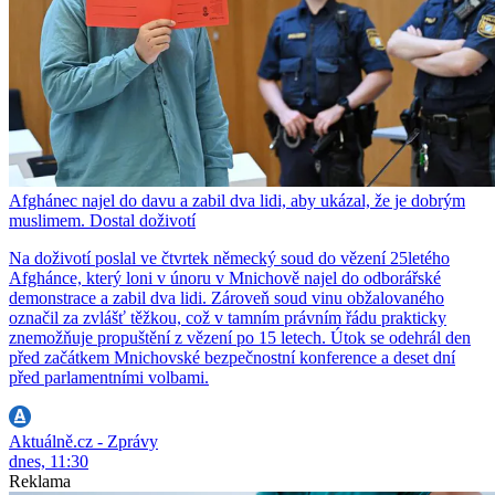
Afghánec najel do davu a zabil dva lidi, aby ukázal, že je dobrým
muslimem. Dostal doživotí
Na doživotí poslal ve čtvrtek německý soud do vězení 25letého
Afghánce, který loni v únoru v Mnichově najel do odborářské
demonstrace a zabil dva lidi. Zároveň soud vinu obžalovaného
označil za zvlášť těžkou, což v tamním právním řádu prakticky
znemožňuje propuštění z vězení po 15 letech. Útok se odehrál den
před začátkem Mnichovské bezpečnostní konference a deset dní
před parlamentními volbami.
Aktuálně.cz - Zprávy
dnes, 11:30
Reklama