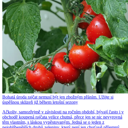
Bohatá úroda rajčat nemusí být jen zbožným přáním. Užijte si
úspěšnou sklizeň již během letošní sezony
Ačkoliv, samozřejmě v závislosti na ročním období, bývají často i v
obchodě koupená rajčata velice chutná, přece jen se nic nevyrovná
těm vlastním, s láskou vypěstovaným. Jedná se o jeden z
nejoblíbenějších druhů zeleniny, který není jen chuťově příjemný,