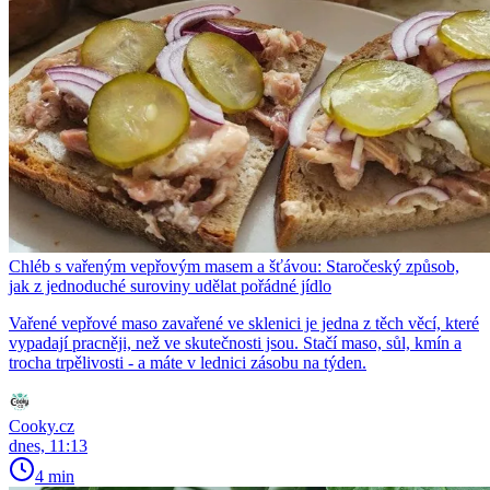
Chléb s vařeným vepřovým masem a šťávou: Staročeský způsob,
jak z jednoduché suroviny udělat pořádné jídlo
Vařené vepřové maso zavařené ve sklenici je jedna z těch věcí, které
vypadají pracněji, než ve skutečnosti jsou. Stačí maso, sůl, kmín a
trocha trpělivosti - a máte v lednici zásobu na týden.
Cooky.cz
dnes, 11:13
4 min