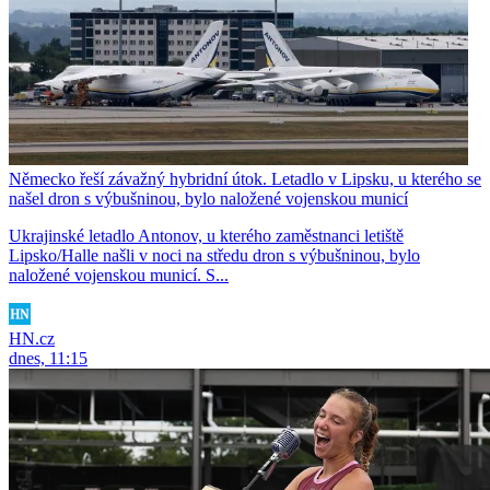
Německo řeší závažný hybridní útok. Letadlo v Lipsku, u kterého se
našel dron s výbušninou, bylo naložené vojenskou municí
Ukrajinské letadlo Antonov, u kterého zaměstnanci letiště
Lipsko/Halle našli v noci na středu dron s výbušninou, bylo
naložené vojenskou municí. S...
HN.cz
dnes, 11:15