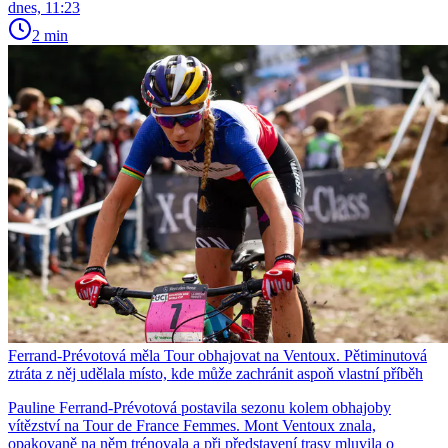
dnes, 11:23
2 min
Ferrand-Prévotová měla Tour obhajovat na Ventoux. Pětiminutová
ztráta z něj udělala místo, kde může zachránit aspoň vlastní příběh
Pauline Ferrand-Prévotová postavila sezonu kolem obhajoby
vítězství na Tour de France Femmes. Mont Ventoux znala,
opakovaně na něm trénovala a při představení trasy mluvila o