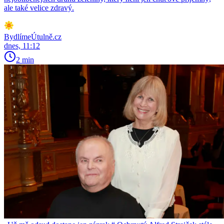
ale také velice zdravý.
BydlímeÚtulně.cz
dnes, 11:12
2 min