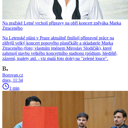
Na pražské Letné vrcholí přípravy na obří koncert zpěváka Marka
Ztraceného
Na Letenské pláni v Praze aktuálně finišují přípravné práce na
zítřejší velký koncert popového písničkáře a skladatele Marka
Ztraceného (foto; vlastním jménem Miroslav Slodičák), které
zahrnují stavbu velkého koncertního stadionu (pódium, hlediště,
zázemí, toalety atd. - viz malá foto dole) na "zelené louce".
Borovan.cz
dnes, 11:34
1 min