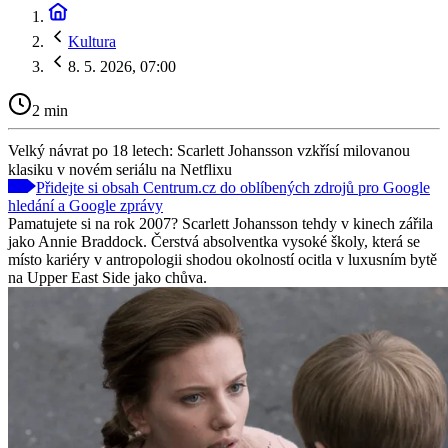
Kultura
8. 5. 2026, 07:00
2 min
Velký návrat po 18 letech: Scarlett Johansson vzkřísí milovanou
klasiku v novém seriálu na Netflixu
Přidejte si obsah Centrum.cz do oblíbených zdrojů pro Google
hledání a Google zprávy
Pamatujete si na rok 2007? Scarlett Johansson tehdy v kinech zářila
jako Annie Braddock. Čerstvá absolventka vysoké školy, která se
místo kariéry v antropologii shodou okolností ocitla v luxusním bytě
na Upper East Side jako chůva.