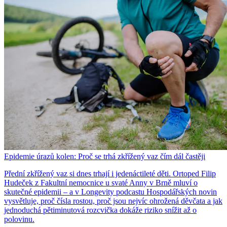
Epidemie úrazů kolen: Proč se trhá zkřížený vaz čím dál častěji
Přední zkřížený vaz si dnes trhají i jedenáctileté děti. Ortoped Filip
Hudeček z Fakultní nemocnice u svaté Anny v Brně mluví o
skutečné epidemii – a v Longevity podcastu Hospodářských novin
vysvětluje, proč čísla rostou, proč jsou nejvíc ohrožená děvčata a jak
jednoduchá pětiminutová rozcvička dokáže riziko snížit až o
polovinu.