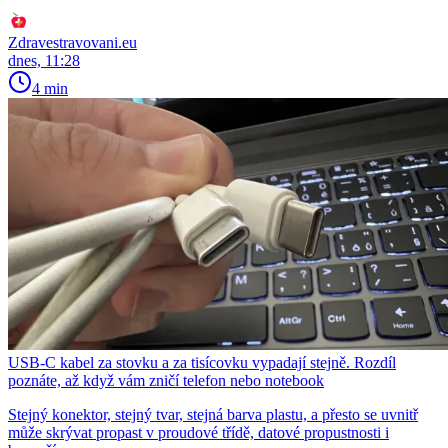
Zdravestravovani.eu
dnes, 11:28
4 min
USB-C kabel za stovku a za tisícovku vypadají stejně. Rozdíl
poznáte, až když vám zničí telefon nebo notebook
Stejný konektor, stejný tvar, stejná barva plastu, a přesto se uvnitř
může skrývat propast v proudové třídě, datové propustnosti i