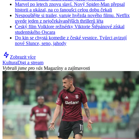
Marvel po letech znovu slaví. Nový Spider-Man přepsal
historii a ukázal, na co fanoušci celou dobu čekali
Nespouštějte si trailer, varuje hvězda nového filmu. Netflix
uvede jeden z nejočekávanějších thrillerů léta
Český film Volklore režisérky Viktorie Štěpánové získal
studentského Oscara
Do kin se chystá komedie z české vesnice. Tvůrci avizují
nové Slunce, seno, jahody
Zobrazit více
Kultura
Digi a stream
Vybrali jsme pro vás
Magazíny a zajímavosti