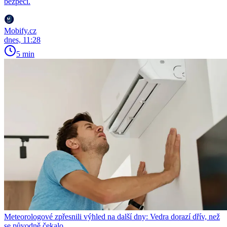
bezpečí.
Mobify.cz
dnes, 11:28
5 min
Meteorologové zpřesnili výhled na další dny: Vedra dorazí dřív, než
se původně čekalo