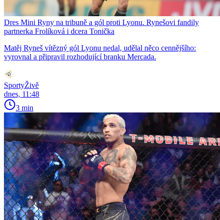
Dres Mini Ryny na tribuně a gól proti Lyonu. Rynešovi fandily
partnerka Frolíková i dcera Tonička
Matěj Ryneš vítězný gól Lyonu nedal, udělal něco cennějšího:
vyrovnal a připravil rozhodující branku Mercada.
SportyŽivě
dnes, 11:48
3 min