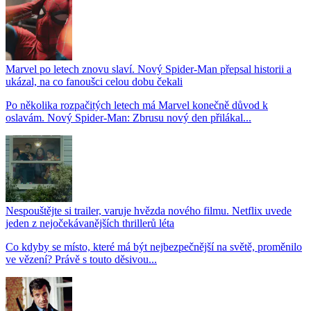
Marvel po letech znovu slaví. Nový Spider-Man přepsal historii a
ukázal, na co fanoušci celou dobu čekali
Po několika rozpačitých letech má Marvel konečně důvod k
oslavám. Nový Spider-Man: Zbrusu nový den přilákal...
Nespouštějte si trailer, varuje hvězda nového filmu. Netflix uvede
jeden z nejočekávanějších thrillerů léta
Co kdyby se místo, které má být nejbezpečnější na světě, proměnilo
ve vězení? Právě s touto děsivou...