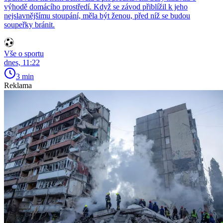
výhodě domácího prostředí. Když se závod přiblížil k jeho
nejslavnějšímu stoupání, měla být ženou, před níž se budou
soupeřky bránit.
Vše o sportu
dnes, 11:22
3 min
Reklama