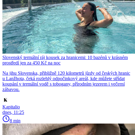
Slovenský termální ráj kousek za hranicemi: 10 bazénů v krásném
prostředí jen za 450 Kč na noc
Na jihu Slovenska, přibližně 120 kilometrů jízdy od českých hranic
u Lanžhota, čeká rozlehlý odpočinkový areál, kde můžete střídat
koupání v termální vodě s tobogany, přírodním jezerem i večerní
zábavou.
Kapitalio
dnes, 11:25
8 min