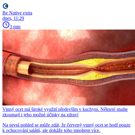
Be Native extra
dnes, 11:29
3 min
Vinný ocet má široké využití především v kuchyni. Některé studie
zkoumají i jeho možné účinky na zdraví
Na první pohled se může zdát, že červený vinný ocet se hodí pouze
k ochucování salátů, ale dokáže toho mnohem více.