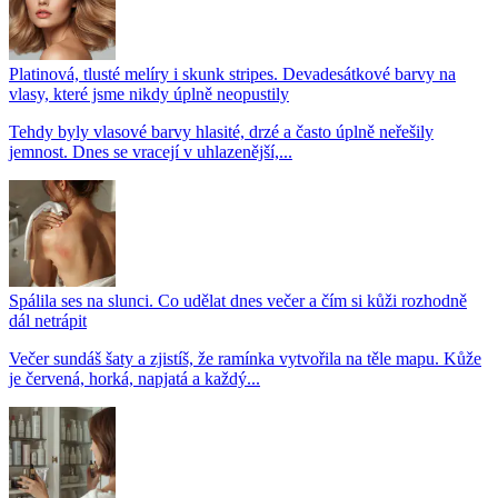
Platinová, tlusté melíry i skunk stripes. Devadesátkové barvy na
vlasy, které jsme nikdy úplně neopustily
Tehdy byly vlasové barvy hlasité, drzé a často úplně neřešily
jemnost. Dnes se vracejí v uhlazenější,...
Spálila ses na slunci. Co udělat dnes večer a čím si kůži rozhodně
dál netrápit
Večer sundáš šaty a zjistíš, že ramínka vytvořila na těle mapu. Kůže
je červená, horká, napjatá a každý...