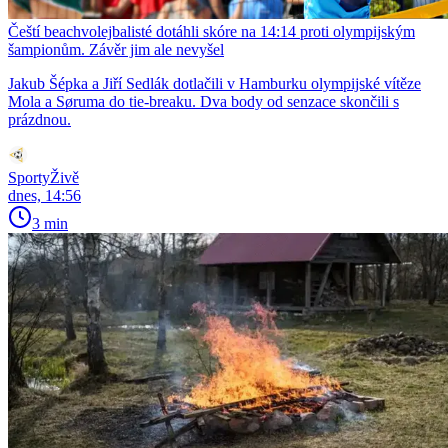
Čeští beachvolejbalisté dotáhli skóre na 14:14 proti olympijským
šampionům. Závěr jim ale nevyšel
Jakub Šépka a Jiří Sedlák dotlačili v Hamburku olympijské vítěze
Mola a Søruma do tie-breaku. Dva body od senzace skončili s
prázdnou.
SportyŽivě
dnes, 14:56
3 min