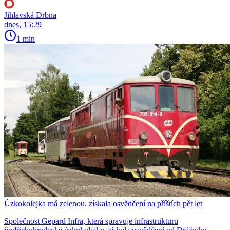
Jihlavská Drbna
dnes, 15:29
1 min
Úzkokolejka má zelenou, získala osvědčení na příštích pět let
Společnost Gepard Infra, která spravuje infrastrukturu