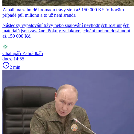
Zapálit na zahradě hromadu trávy stojí až 150 000 Kč. V horším
případě půl milionu a to už není sranda
Následky vypalování trávy nebo spalování nevhodných rostlinných
materiálů jsou závažné. Pokuty za takové jednání mohou dosáhnout
až 150 000 Kč.
Chalupáři-Zahrádkáři
dnes, 14:55
2 min