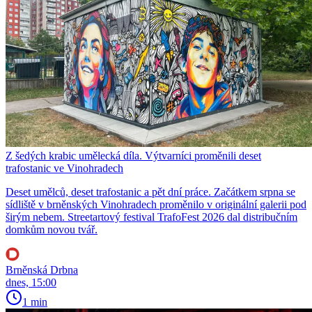
Z šedých krabic umělecká díla. Výtvarníci proměnili deset
trafostanic ve Vinohradech
Deset umělců, deset trafostanic a pět dní práce. Začátkem srpna se
sídliště v brněnských Vinohradech proměnilo v originální galerii pod
širým nebem. Streetartový festival TrafoFest 2026 dal distribučním
domkům novou tvář.
Brněnská Drbna
dnes, 15:00
1 min