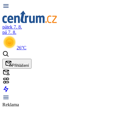
pátek 7. 8.
pá 7. 8.
26°C
Přihlášení
Reklama