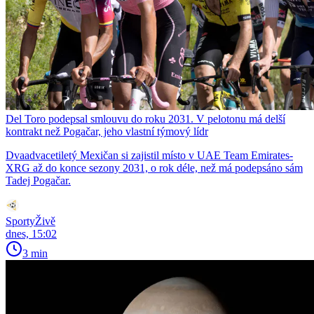
Del Toro podepsal smlouvu do roku 2031. V pelotonu má delší
kontrakt než Pogačar, jeho vlastní týmový lídr
Dvaadvacetiletý Mexičan si zajistil místo v UAE Team Emirates-
XRG až do konce sezony 2031, o rok déle, než má podepsáno sám
Tadej Pogačar.
SportyŽivě
dnes, 15:02
3 min