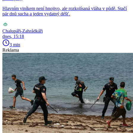
Hlavním viníkem není hnojivo, ale rozkolísaná vláha v půdě. Stačí
pár dnů sucha a jeden vydatný déšť.
Chalupáři-Zahrádkáři
dnes, 15:18
3 min
Reklama