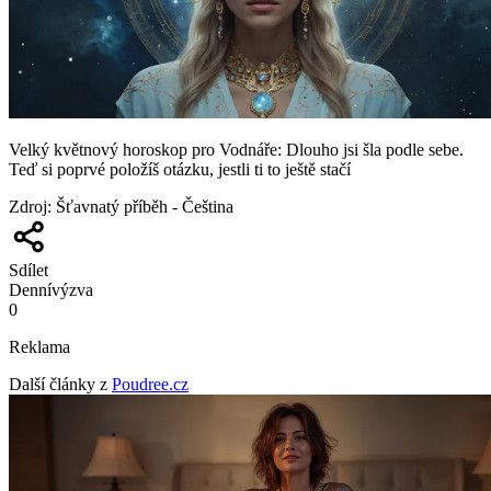
Velký květnový horoskop pro Vodnáře: Dlouho jsi šla podle sebe.
Teď si poprvé položíš otázku, jestli ti to ještě stačí
Zdroj
:
Šťavnatý příběh - Čeština
Sdílet
Denní
výzva
0
Reklama
Další články z
Poudree.cz