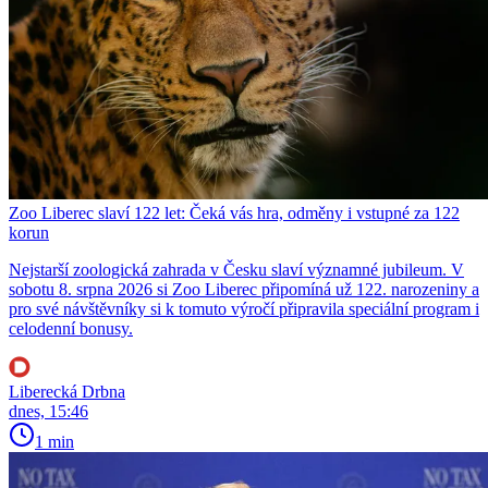
Zoo Liberec slaví 122 let: Čeká vás hra, odměny i vstupné za 122
korun
Nejstarší zoologická zahrada v Česku slaví významné jubileum. V
sobotu 8. srpna 2026 si Zoo Liberec připomíná už 122. narozeniny a
pro své návštěvníky si k tomuto výročí připravila speciální program i
celodenní bonusy.
Liberecká Drbna
dnes, 15:46
1 min