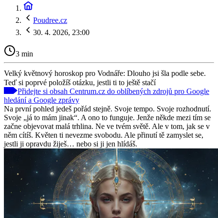
Poudree.cz
30. 4. 2026, 23:00
3 min
Velký květnový horoskop pro Vodnáře: Dlouho jsi šla podle sebe.
Teď si poprvé položíš otázku, jestli ti to ještě stačí
Přidejte si obsah Centrum.cz do oblíbených zdrojů pro Google
hledání a Google zprávy
Na první pohled jedeš pořád stejně. Svoje tempo. Svoje rozhodnutí.
Svoje „já to mám jinak“. A ono to funguje. Jenže někde mezi tím se
začne objevovat malá trhlina. Ne ve tvém světě. Ale v tom, jak se v
něm cítíš. Květen ti nevezme svobodu. Ale přinutí tě zamyslet se,
jestli ji opravdu žiješ… nebo si ji jen hlídáš.