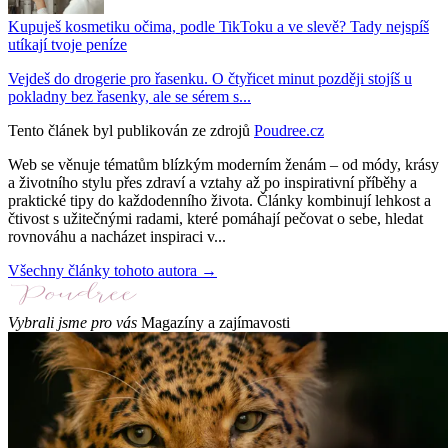
Kupuješ kosmetiku očima, podle TikToku a ve slevě? Tady nejspíš
utíkají tvoje peníze
Vejdeš do drogerie pro řasenku. O čtyřicet minut později stojíš u
pokladny bez řasenky, ale se sérem s...
Tento článek byl publikován ze zdrojů
Poudree.cz
Web se věnuje tématům blízkým moderním ženám – od módy, krásy
a životního stylu přes zdraví a vztahy až po inspirativní příběhy a
praktické tipy do každodenního života. Články kombinují lehkost a
čtivost s užitečnými radami, které pomáhají pečovat o sebe, hledat
rovnováhu a nacházet inspiraci v...
Všechny články tohoto autora →
Vybrali jsme pro vás
Magazíny a zajímavosti