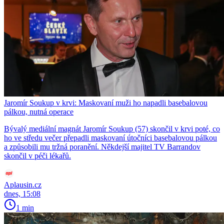
Jaromír Soukup v krvi: Maskovaní muži ho napadli basebalovou
pálkou, nutná operace
Bývalý mediální magnát Jaromír Soukup (57) skončil v krvi poté, co
ho ve středu večer přepadli maskovaní útočníci basebalovou pálkou
a způsobili mu tržná poranění. Někdejší majitel TV Barrandov
skončil v péči lékařů.
Aplausin.cz
dnes, 15:08
1 min