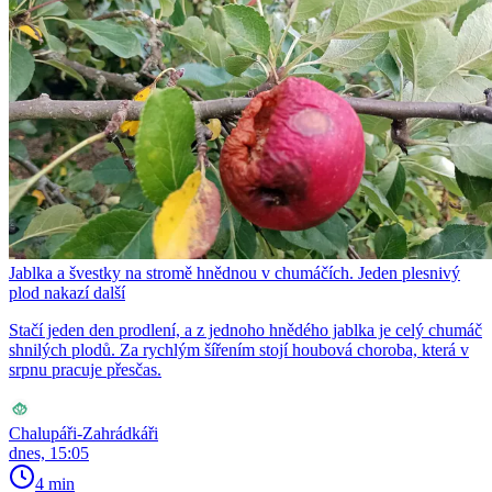
Jablka a švestky na stromě hnědnou v chumáčích. Jeden plesnivý
plod nakazí další
Stačí jeden den prodlení, a z jednoho hnědého jablka je celý chumáč
shnilých plodů. Za rychlým šířením stojí houbová choroba, která v
srpnu pracuje přesčas.
Chalupáři-Zahrádkáři
dnes, 15:05
4 min