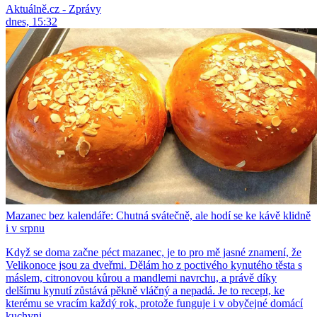
Aktuálně.cz - Zprávy
dnes, 15:32
Mazanec bez kalendáře: Chutná svátečně, ale hodí se ke kávě klidně
i v srpnu
Když se doma začne péct mazanec, je to pro mě jasné znamení, že
Velikonoce jsou za dveřmi. Dělám ho z poctivého kynutého těsta s
máslem, citronovou kůrou a mandlemi navrchu, a právě díky
delšímu kynutí zůstává pěkně vláčný a nepadá. Je to recept, ke
kterému se vracím každý rok, protože funguje i v obyčejné domácí
kuchyni.