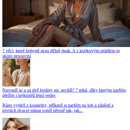
7 věcí, které bohyně sexu dělají jinak. A s krajkovým prádlem to
skoro nesouvisí
Navoníš se a za dvě hodiny nic necítíš? 7 triků, díky kterým parfém
přežije i nejkrutjší letní vedro
Ráno vyjdeš z koupelny, stříkneš si parfém na krk a zápěstí a
prvních dvacet minut voníš přesně tak, jak...