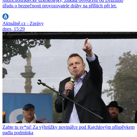
jindřichohradecké úzkokolejky, získala osvědčení od Drážního
úřadu o bezpečnosti provozovatele dráhy na příštích pět let.
Aktuálně.cz - Zprávy
dnes, 15:29
Zabte tu sv*ni! Za výhrůžky novinářce pod Rajchlovým příspěvkem
padla podmínka