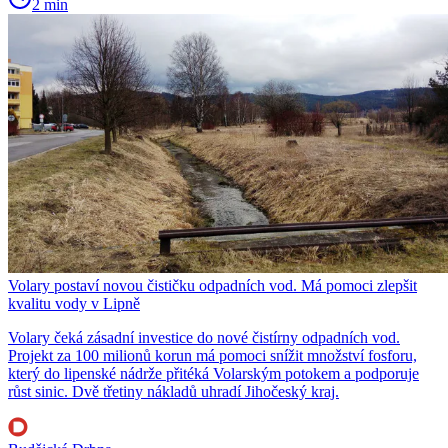
2 min
Volary postaví novou čističku odpadních vod. Má pomoci zlepšit
kvalitu vody v Lipně
Volary čeká zásadní investice do nové čistírny odpadních vod.
Projekt za 100 milionů korun má pomoci snížit množství fosforu,
který do lipenské nádrže přitéká Volarským potokem a podporuje
růst sinic. Dvě třetiny nákladů uhradí Jihočeský kraj.