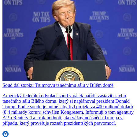
Soud dal stopku Trumpovu tanečnímu sálu v Bílém domě
Americký federální odvolací soud v pátek nařídil zastavit stavbu
tanečního sálu Bílého domu, který si naplánoval prezident Donald
Trump. Podle soudu je nutné, aby byl projekt za 400 milionů dolarů
(8,4 miliardy korun) schválen Kongresem. Informují o tom agentury
AP a Reuters. Ta krok hodnotí jako vážný neúspěch Trumpa v
případu, který prověřuje rozsah prezidentských pravomocí.