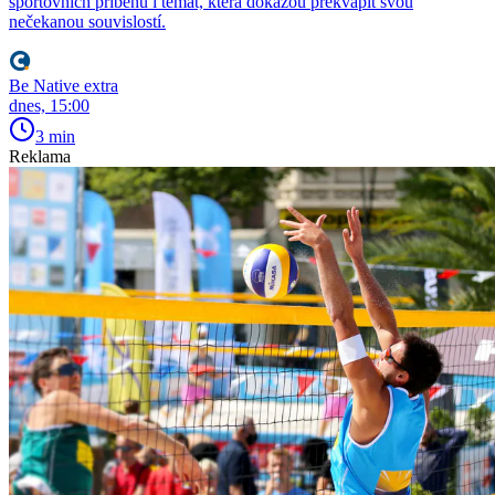
sportovních příběhů i témat, která dokážou překvapit svou
nečekanou souvislostí.
Be Native extra
dnes, 15:00
3 min
Reklama