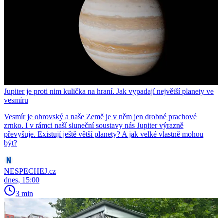
Jupiter je proti nim kulička na hraní. Jak vypadají největší planety ve
vesmíru
Vesmír je obrovský a naše Země je v něm jen drobné prachové
zrnko. I v rámci naší sluneční soustavy nás Jupiter výrazně
převyšuje. Existují ještě větší planety? A jak velké vlastně mohou
být?
NESPECHEJ.cz
dnes, 15:00
3 min