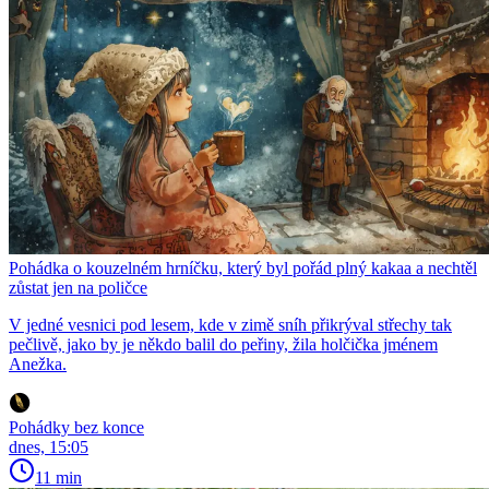
Pohádka o kouzelném hrníčku, který byl pořád plný kakaa a nechtěl
zůstat jen na poličce
V jedné vesnici pod lesem, kde v zimě sníh přikrýval střechy tak
pečlivě, jako by je někdo balil do peřiny, žila holčička jménem
Anežka.
Pohádky bez konce
dnes, 15:05
11 min