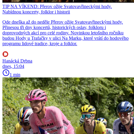
TIP NA VÍKEND: Přerov ožije Svatovavřineckými hody.
Nabídnou koncerty, folklor i historii
Ode dneška až do neděle Přerov ožije Svatovavřineckými hody.
Přinesou tři dny koncertů, historických oslav, folkloru i
doprovodných akcí pro celé rodiny. Novinkou letošního ročníku
budou Hody u Trafačky v ulici Na Marku, které vrátí do hodového
programu lidové tradice, kroje a folklor.
Hanácká Drbna
dnes, 15:04
1 min