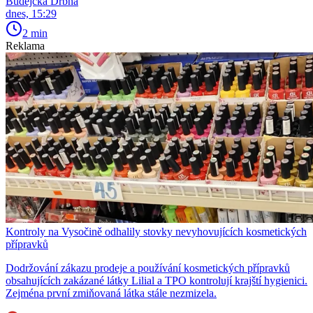
Budějcká Drbna
dnes, 15:29
2 min
Reklama
Kontroly na Vysočině odhalily stovky nevyhovujících kosmetických
přípravků
Dodržování zákazu prodeje a používání kosmetických přípravků
obsahujících zakázané látky Lilial a TPO kontrolují krajští hygienici.
Zejména první zmiňovaná látka stále nezmizela.