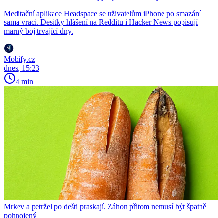
Meditační aplikace Headspace se uživatelům iPhone po smazání
sama vrací. Desítky hlášení na Redditu i Hacker News popisují
marný boj trvající dny.
Mobify.cz
dnes, 15:23
4 min
Mrkev a petržel po dešti praskají. Záhon přitom nemusí být špatně
pohnojený