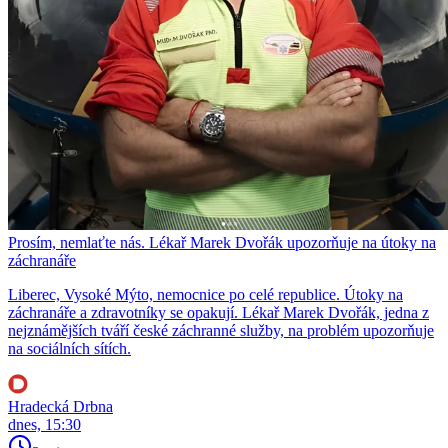
Prosím, nemlaťte nás. Lékař Marek Dvořák upozorňuje na útoky na
záchranáře
Liberec, Vysoké Mýto, nemocnice po celé republice. Útoky na
záchranáře a zdravotníky se opakují. Lékař Marek Dvořák, jedna z
nejznámějších tváří české záchranné služby, na problém upozorňuje
na sociálních sítích.
Hradecká Drbna
dnes, 15:30