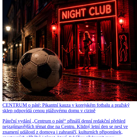
CENTRUM o páté: Pikantní kauza v korejském fotbalu a pražský
sklep odpovídá cenou plážovému domu v cizině
Páteční vydání „Centrum o páté“ přináší denní redakční přehled
nejzajímavějších témat dne na Centru. Klidný letní den se nesl ve
znamení událostí z domova i zahraničí, kulturních připomínek,