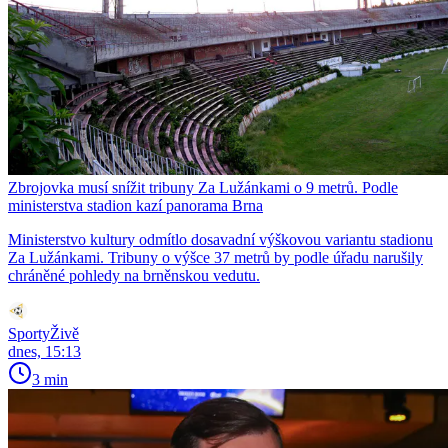
Zbrojovka musí snížit tribuny Za Lužánkami o 9 metrů. Podle
ministerstva stadion kazí panorama Brna
Ministerstvo kultury odmítlo dosavadní výškovou variantu stadionu
Za Lužánkami. Tribuny o výšce 37 metrů by podle úřadu narušily
chráněné pohledy na brněnskou vedutu.
SportyŽivě
dnes, 15:13
3 min