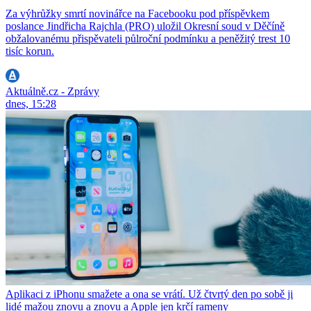
Za výhrůžky smrtí novinářce na Facebooku pod příspěvkem
poslance Jindřicha Rajchla (PRO) uložil Okresní soud v Děčíně
obžalovanému přispěvateli půlroční podmínku a peněžitý trest 10
tisíc korun.
Aktuálně.cz - Zprávy
dnes, 15:28
Aplikaci z iPhonu smažete a ona se vrátí. Už čtvrtý den po sobě ji
lidé mažou znovu a znovu a Apple jen krčí rameny