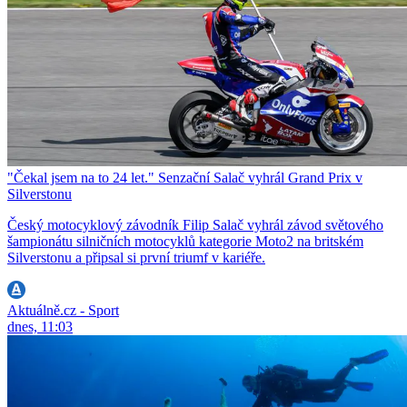
"Čekal jsem na to 24 let." Senzační Salač vyhrál Grand Prix v
Silverstonu
Český motocyklový závodník Filip Salač vyhrál závod světového
šampionátu silničních motocyklů kategorie Moto2 na britském
Silverstonu a připsal si první triumf v kariéře.
Aktuálně.cz - Sport
dnes, 11:03