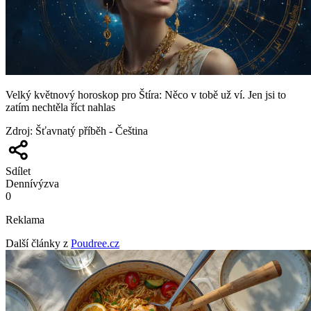
Velký květnový horoskop pro Štíra: Něco v tobě už ví. Jen jsi to
zatím nechtěla říct nahlas
Zdroj
:
Šťavnatý příběh - Čeština
Sdílet
Denní
výzva
0
Reklama
Další články z
Poudree.cz