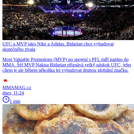
UFC a MVP jako Nike a Adidas. Bidarian chce vybudovat
skutečného rivala
Most Valuable Promotions (MVP) po spojení s PFL míří naplno do
MMA. Šéf MVP Nakisa Bidarian přiznává velký náskok UFC, jeho
cílem je ale během několika let vybudovat druhou globální značku.
MMAMAG.cz
dnes, 11:24
1 min