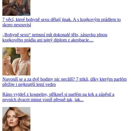
7 věcí, které bohyně sexu dělají jinak. A s krajkovým prádlem to
skoro nesouvisí
„Bohyně sexu“ nemusí mít dokonalé tělo, zásuvku plnou
krajkového prádla ani tajný diplom z akrobacie....
Navoníš se a za dvě hodiny nic necítíš? 7 triků, díky kterým parfém
přežije i nejkrutjší letní vedro
Ráno vyjdeš z koupelny, stříkneš si parfém na krk a zápěstí a
prvních dvacet minut voníš přesně tak, jak...