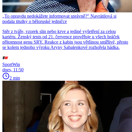
„To opravdu nedokážete informovat správně?" Navrátilová si
podala titulky o běloruské jedničce
Stěr z tváře, vzorek slin nebo krve a jediné vyšetření za celou
kariéru. Ženský tenis od 21. července prověřuje u všech hráček
přítomnost genu SRY. Reakce z kabin jsou většinou smířlivé, přesto
se kolem jednoho výroku Aryny Sabalenkové rozhořela hádka.
SportWin
dnes, 11:50
2 min