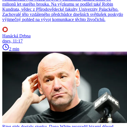
milionů let starého brouka. Na výzkumu se podílel také Robin
Kundrata, vědec z Přírodovědecké fakulty Univerzity Palackého.
Zachovalé tělo vzdáleného předchůdce dnešních světlušek poskytlo
výjimečný pohled na vývoj komunikace těchto živočichů.
Hanácká Drbna
dnes, 11:17
2 min
Ring girls dostaly stopku. Dana White prozradil bizarní důvod