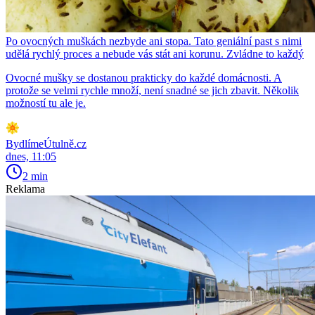
Po ovocných muškách nezbyde ani stopa. Tato geniální past s nimi
udělá rychlý proces a nebude vás stát ani korunu. Zvládne to každý
Ovocné mušky se dostanou prakticky do každé domácnosti. A
protože se velmi rychle množí, není snadné se jich zbavit. Několik
možností tu ale je.
BydlímeÚtulně.cz
dnes, 11:05
2 min
Reklama