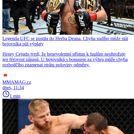
Legenda UFC se pustila do Herba Deana. Chyba sudího může stát
bojovníka půl výplaty
Henry Cejudo tvrdí, že benevolentní přístup k faulům neohrožuje
jen férovost zápasů. U bojovníků s bonusem za výhru může chyba
rozhodčího znamenat ztrátu poloviny odměny.
MMAMAG.cz
dnes, 11:34
1 min