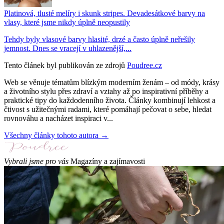
Platinová, tlusté melíry i skunk stripes. Devadesátkové barvy na
vlasy, které jsme nikdy úplně neopustily
Tehdy byly vlasové barvy hlasité, drzé a často úplně neřešily
jemnost. Dnes se vracejí v uhlazenější,...
Tento článek byl publikován ze zdrojů
Poudree.cz
Web se věnuje tématům blízkým moderním ženám – od módy, krásy
a životního stylu přes zdraví a vztahy až po inspirativní příběhy a
praktické tipy do každodenního života. Články kombinují lehkost a
čtivost s užitečnými radami, které pomáhají pečovat o sebe, hledat
rovnováhu a nacházet inspiraci v...
Všechny články tohoto autora →
Vybrali jsme pro vás
Magazíny a zajímavosti