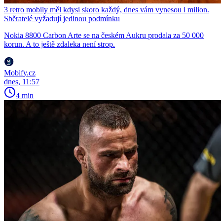
3 retro mobily měl kdysi skoro každý, dnes vám vynesou i milion.
Sběratelé vyžadují jedinou podmínku
Nokia 8800 Carbon Arte se na českém Aukru prodala za 50 000
korun. A to ještě zdaleka není strop.
Mobify.cz
dnes, 11:57
4 min