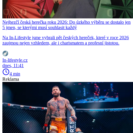
Nejhezčí česká herečka roku 2026: Do úzkého výběru se dostalo jen
5 jmen, se kterými musí souhlasit každý
Na In-Lifestyle jsme vybrali pět českých hereček, které v roce 2026
zaujmou nejen vzhledem, ale i charismatem a profesní jistotou.
In-lifestyle.cz
dnes, 11:41
4 min
Reklama