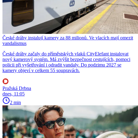
České dráhy instalují kamery za 88 milionů. Ve vlacích mají omezit
vandalismus
České dráhy začaly do příměstských vlaků CityElefant instalovat
nový kamerový systém. Má zvýšit bezpečnost cestujících, pomoci
policii při vyšetřování i odradit vandaly. Do podzimu 2027 se
kamery objeví v celkem 55 soupravách.
Pražská Drbna
dnes, 11:05
2 min