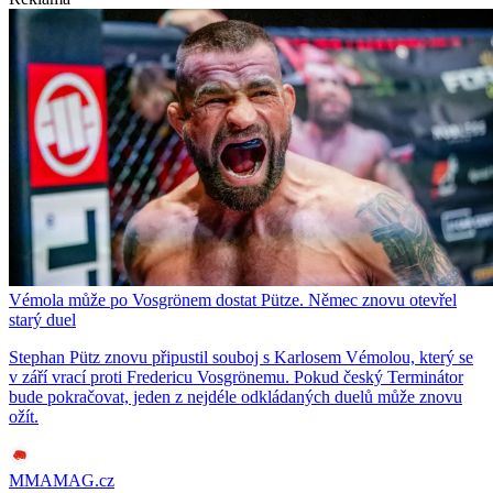
Vémola může po Vosgrönem dostat Pütze. Němec znovu otevřel
starý duel
Stephan Pütz znovu připustil souboj s Karlosem Vémolou, který se
v září vrací proti Fredericu Vosgrönemu. Pokud český Terminátor
bude pokračovat, jeden z nejdéle odkládaných duelů může znovu
ožít.
MMAMAG.cz