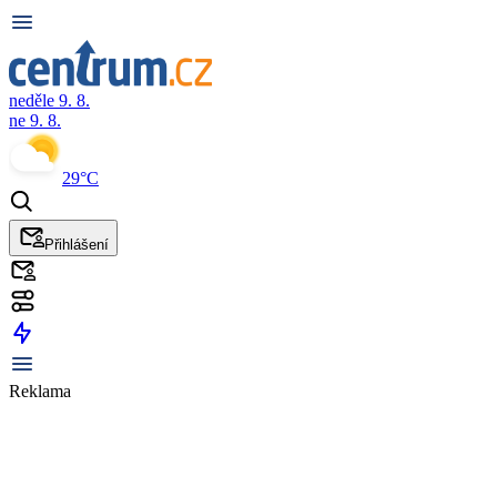
neděle 9. 8.
ne 9. 8.
29°C
Přihlášení
Reklama