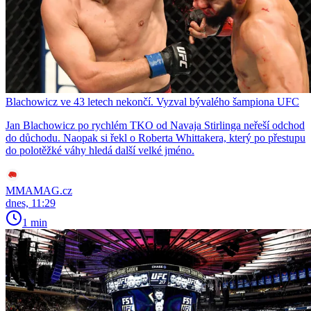
Blachowicz ve 43 letech nekončí. Vyzval bývalého šampiona UFC
Jan Blachowicz po rychlém TKO od Navaja Stirlinga neřeší odchod
do důchodu. Naopak si řekl o Roberta Whittakera, který po přestupu
do polotěžké váhy hledá další velké jméno.
MMAMAG.cz
dnes, 11:29
1 min