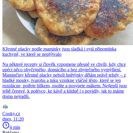
Křestné placky podle maminky jsou sladká i sytá připomínka
kuchyně, ve které se neplýtvalo
Na některé recepty si člověk vzpomene přesně ve chvíli, kdy chce
upéct něco obyčejného, domácího a bez zbytečného vymýšlení.
Maminčiny křestné placky neboli hnětýnky dělám právě tehdy – z
hladké mouky, tvarohu a tuku vznikne vláčné těsto, které se jen
rozplácne, potřete bílkem, osolíte a posypete mákem. Nejlepší jsou
ještě čerstvé, k polévce, ke kávě a klidně i s povidly, jak to máme
doma nejradši.
Cooky.cz
dnes, 11:20
4 min
Reklama