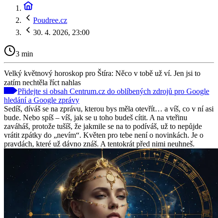
Poudree.cz
30. 4. 2026, 23:00
3 min
Velký květnový horoskop pro Štíra: Něco v tobě už ví. Jen jsi to
zatím nechtěla říct nahlas
Přidejte si obsah Centrum.cz do oblíbených zdrojů pro Google
hledání a Google zprávy
Sedíš, díváš se na zprávu, kterou bys měla otevřít… a víš, co v ní asi
bude. Nebo spíš – víš, jak se u toho budeš cítit. A na vteřinu
zaváháš, protože tušíš, že jakmile se na to podíváš, už to nepůjde
vrátit zpátky do „nevím“. Květen pro tebe není o novinkách. Je o
pravdách, které už dávno znáš. A tentokrát před nimi neuhneš.