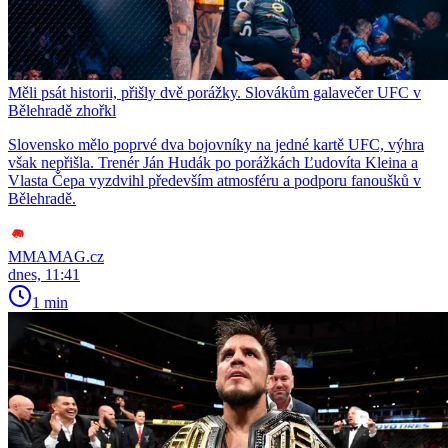
Měli psát historii, přišly dvě porážky. Slovákům galavečer UFC v
Bělehradě zhořkl
Slovensko mělo poprvé dva bojovníky na jedné kartě UFC, výhra
však nepřišla. Trenér Ján Hudák po porážkách Ľudovíta Kleina a
Vlasta Čepa vyzdvihl především atmosféru a podporu fanoušků v
Bělehradě.
MMAMAG.cz
dnes, 11:41
1 min