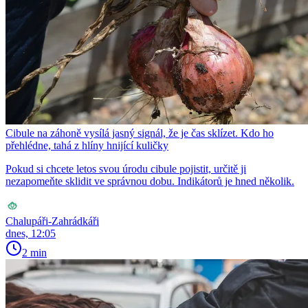
Cibule na záhoně vysílá jasný signál, že je čas sklízet. Kdo ho
přehlédne, tahá z hlíny hnijící kuličky
Pokud si chcete letos svou úrodu cibule pojistit, určitě ji
nezapomeňte sklidit ve správnou dobu. Indikátorů je hned několik.
Chalupáři-Zahrádkáři
dnes, 12:05
2 min