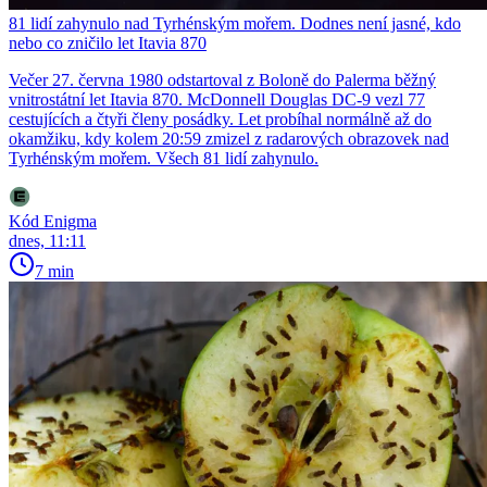
81 lidí zahynulo nad Tyrhénským mořem. Dodnes není jasné, kdo
nebo co zničilo let Itavia 870
Večer 27. června 1980 odstartoval z Boloně do Palerma běžný
vnitrostátní let Itavia 870. McDonnell Douglas DC-9 vezl 77
cestujících a čtyři členy posádky. Let probíhal normálně až do
okamžiku, kdy kolem 20:59 zmizel z radarových obrazovek nad
Tyrhénským mořem. Všech 81 lidí zahynulo.
Kód Enigma
dnes, 11:11
7 min