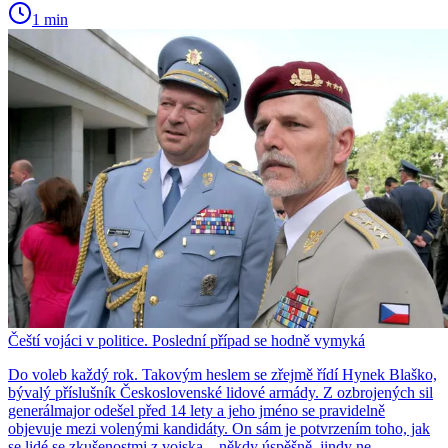
1 min
Čeští vojáci v politice. Poslední případ se hodně vymyká
Do voleb každý rok. Takovým heslem se zřejmě řídí Hynek Blaško,
bývalý příslušník Československé lidové armády. Z ozbrojených sil
generálmajor odešel před 14 lety a jeho jméno se pravidelně
objevuje mezi volenými kandidáty. On sám je potvrzením toho, jak
se lidé se zkušenostmi z vojska – někdy úspěšně, jindy ne –