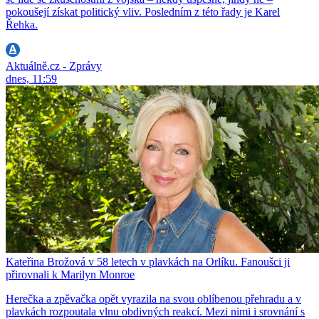
pokoušejí získat politický vliv. Posledním z této řady je Karel
Řehka.
Aktuálně.cz - Zprávy
dnes, 11:59
Kateřina Brožová v 58 letech v plavkách na Orlíku. Fanoušci ji
přirovnali k Marilyn Monroe
Herečka a zpěvačka opět vyrazila na svou oblíbenou přehradu a v
plavkách rozpoutala vlnu obdivných reakcí. Mezi nimi i srovnání s