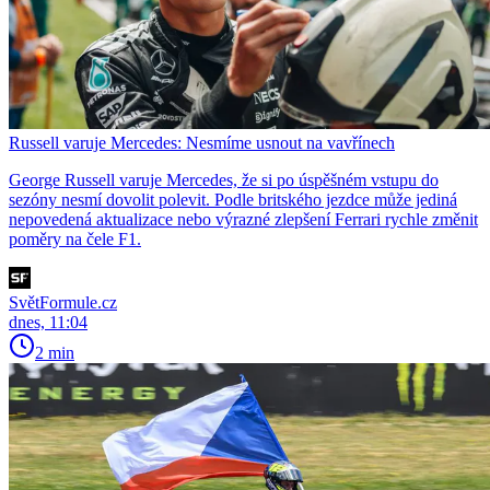
Russell varuje Mercedes: Nesmíme usnout na vavřínech
George Russell varuje Mercedes, že si po úspěšném vstupu do
sezóny nesmí dovolit polevit. Podle britského jezdce může jediná
nepovedená aktualizace nebo výrazné zlepšení Ferrari rychle změnit
poměry na čele F1.
SvětFormule.cz
dnes, 11:04
2 min