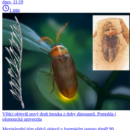
dnes, 11:19
1 min
Vědci objevili nový druh brouka z doby dinosaurů. Pomohla i
olomoucká univerzita
Mezinárodní tým vědců objevil v barmském jantaru téměř 99