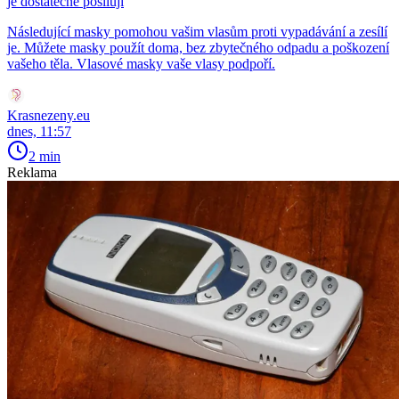
je dostatečně posilují
Následující masky pomohou vašim vlasům proti vypadávání a zesílí
je. Můžete masky použít doma, bez zbytečného odpadu a poškození
vašeho těla. Vlasové masky vaše vlasy podpoří.
Krasnezeny.eu
dnes, 11:57
2 min
Reklama