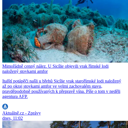
Mimořádně cenný nález. U Sicílie objevili vrak římské lodi
naložený stovkami amfor
Italští potápěči našli u břehů Sicílie vrak starořímské lodi naložený
až po okraj stovkami amfor ve velmi zachovalém stavu,
pravděpodobně používaných k přepravě vína. Píše o tom v neděli
agentura AFP.
Aktuálně.cz - Zprávy
dnes, 11:02