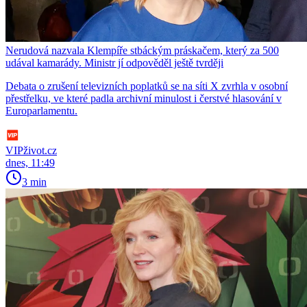
Nerudová nazvala Klempíře stbáckým práskačem, který za 500
udával kamarády. Ministr jí odpověděl ještě tvrději
Debata o zrušení televizních poplatků se na síti X zvrhla v osobní
přestřelku, ve které padla archivní minulost i čerstvé hlasování v
Europarlamentu.
VIPživot.cz
dnes, 11:49
3 min