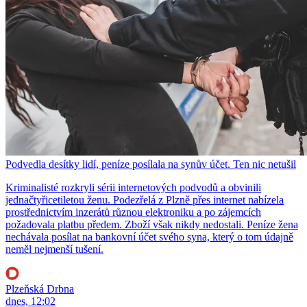
Podvedla desítky lidí, peníze posílala na synův účet. Ten nic netušil
Kriminalisté rozkryli sérii internetových podvodů a obvinili
jednačtyřicetiletou ženu. Podezřelá z Plzně přes internet nabízela
prostřednictvím inzerátů různou elektroniku a po zájemcích
požadovala platbu předem. Zboží však nikdy nedostali. Peníze žena
nechávala posílat na bankovní účet svého syna, který o tom údajně
neměl nejmenší tušení.
Plzeňská Drbna
dnes, 12:02