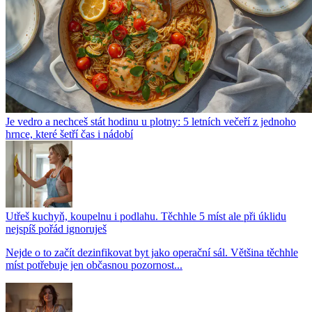
Je vedro a nechceš stát hodinu u plotny: 5 letních večeří z jednoho
hrnce, které šetří čas i nádobí
Utřeš kuchyň, koupelnu i podlahu. Těchhle 5 míst ale při úklidu
nejspíš pořád ignoruješ
Nejde o to začít dezinfikovat byt jako operační sál. Většina těchhle
míst potřebuje jen občasnou pozornost...