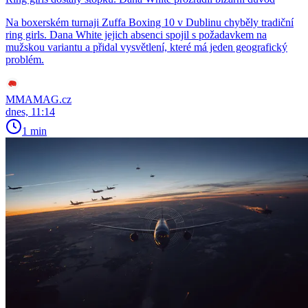
Na boxerském turnaji Zuffa Boxing 10 v Dublinu chyběly tradiční
ring girls. Dana White jejich absenci spojil s požadavkem na
mužskou variantu a přidal vysvětlení, které má jeden geografický
problém.
MMAMAG.cz
dnes, 11:14
1 min