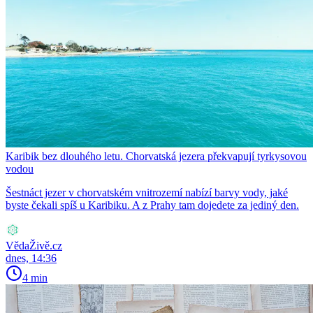
Karibik bez dlouhého letu. Chorvatská jezera překvapují tyrkysovou
vodou
Šestnáct jezer v chorvatském vnitrozemí nabízí barvy vody, jaké
byste čekali spíš u Karibiku. A z Prahy tam dojedete za jediný den.
VědaŽivě.cz
dnes, 14:36
4 min