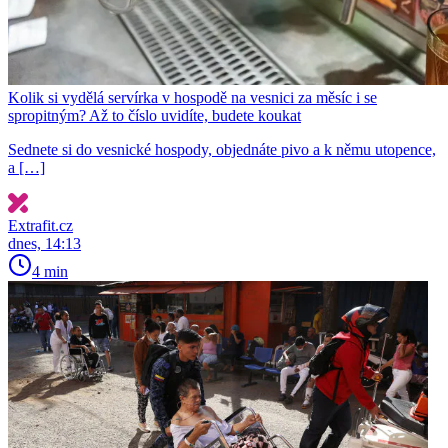
Kolik si vydělá servírka v hospodě na vesnici za měsíc i se
spropitným? Až to číslo uvidíte, budete koukat
Sednete si do vesnické hospody, objednáte pivo a k němu utopence,
a […]
Extrafit.cz
dnes, 14:13
4 min