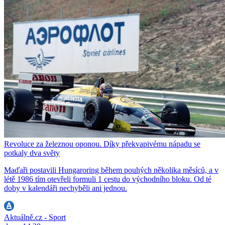
Revoluce za železnou oponou. Díky překvapivému nápadu se
potkaly dva světy
Maďaři postavili Hungaroring během pouhých několika měsíců, a v
létě 1986 tím otevřeli formuli 1 cestu do východního bloku. Od té
doby v kalendáři nechyběli ani jednou.
Aktuálně.cz - Sport