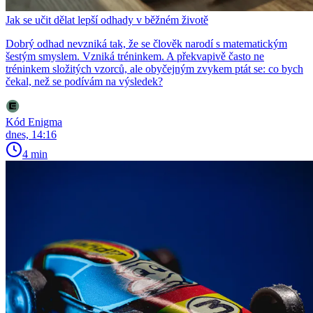
Jak se učit dělat lepší odhady v běžném životě
Dobrý odhad nevzniká tak, že se člověk narodí s matematickým
šestým smyslem. Vzniká tréninkem. A překvapivě často ne
tréninkem složitých vzorců, ale obyčejným zvykem ptát se: co bych
čekal, než se podívám na výsledek?
Kód Enigma
dnes, 14:16
4 min