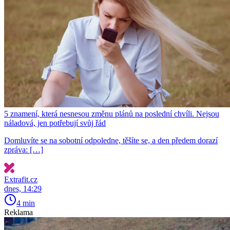
5 znamení, která nesnesou změnu plánů na poslední chvíli. Nejsou
náladová, jen potřebují svůj řád
Domluvíte se na sobotní odpoledne, těšíte se, a den předem dorazí
zpráva: […]
Extrafit.cz
dnes, 14:29
4 min
Reklama