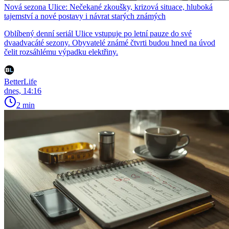
Nová sezona Ulice: Nečekané zkoušky, krizová situace, hluboká
tajemství a nové postavy i návrat starých známých
Oblíbený denní seriál Ulice vstupuje po letní pauze do své
dvaadvacáté sezony. Obyvatelé známé čtvrti budou hned na úvod
čelit rozsáhlému výpadku elektřiny.
BetterLife
dnes, 14:16
2 min