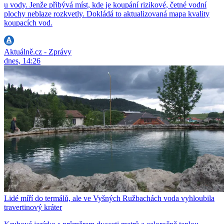
u vody. Jenže přibývá míst, kde je koupání rizikové, četné vodní
plochy neblaze rozkvetly. Dokládá to aktualizovaná mapa kvality
koupacích vod.
Aktuálně.cz - Zprávy
dnes, 14:26
Lidé míří do termálů, ale ve Vyšných Ružbachách voda vyhloubila
travertinový kráter