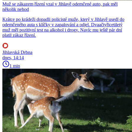
Muž se zákazem řízení vzal v Jihlavě odemčené auto, pak měl
několik nehod
Krátce po krádeži dopadli policisté muže, který v Jihlavě usedl do
odemčeného auta s klíčky v zapalování a odjel. Dvaačtyřicetiletý
muž měl pozitivní test na alkohol i drogy. Navíc mu ještě pár dní
platil zákaz řízení.
Jihlavská Drbna
dnes, 14:14
1 min