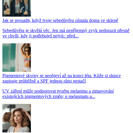
Jak se prosadit, když tvoje sebedůvěra zůstala doma ve sklepě
Sebedůvěra je skvělá věc. Jen má nepříjemný zvyk nedorazit přesně
ve chvíli, kdy ji potřebuješ nejvíc: před...
Pigmentové skvrny se neobjeví až na konci léta. Kůže si slunce
zapisuje průběžně a SPF jednou ráno nestačí
UV záření může podporovat tvorbu melaninu a ztmavování
existujících pigmentových změn; u melasmatu a...