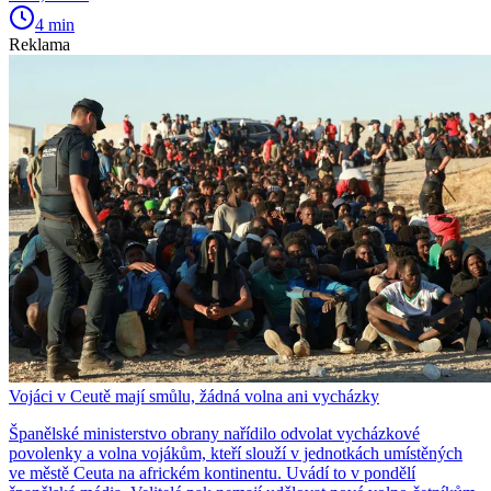
4 min
Reklama
Vojáci v Ceutě mají smůlu, žádná volna ani vycházky
Španělské ministerstvo obrany nařídilo odvolat vycházkové
povolenky a volna vojákům, kteří slouží v jednotkách umístěných
ve městě Ceuta na africkém kontinentu. Uvádí to v pondělí