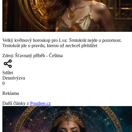
Velký květnový horoskop pro Lva: Tentokrát nejde o pozornost.
Tentokrát jde o pravdu, kterou už nechceš přehlížet
Zdroj
:
Šťavnatý příběh - Čeština
Sdílet
Denní
výzva
0
Reklama
Další články z
Poudree.cz