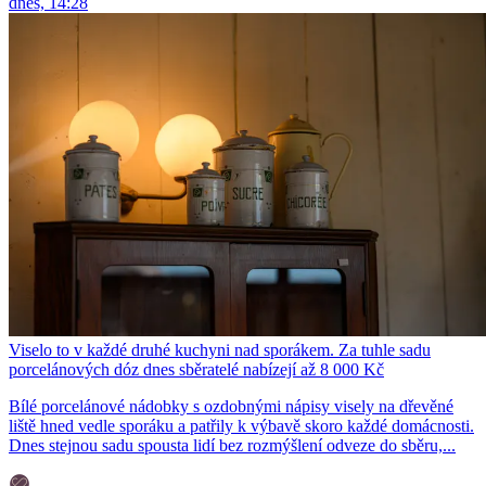
dnes, 14:28
Viselo to v každé druhé kuchyni nad sporákem. Za tuhle sadu
porcelánových dóz dnes sběratelé nabízejí až 8 000 Kč
Bílé porcelánové nádobky s ozdobnými nápisy visely na dřevěné
liště hned vedle sporáku a patřily k výbavě skoro každé domácnosti.
Dnes stejnou sadu spousta lidí bez rozmýšlení odveze do sběru,...