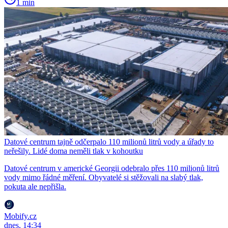
1 min
Datové centrum tajně odčerpalo 110 milionů litrů vody a úřady to
neřešily. Lidé doma neměli tlak v kohoutku
Datové centrum v americké Georgii odebralo přes 110 milionů litrů
vody mimo řádné měření. Obyvatelé si stěžovali na slabý tlak,
pokuta ale nepřišla.
Mobify.cz
dnes, 14:34