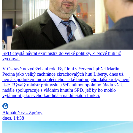
SPD chystá návrat exministra do velké politiky. Z Nové huti už
vycouval
V Ostravě nevydržel ani rok. Byť loni v červenci přišel Martin
Pecina jako velký zachránce zkrachovalých hutí Liberty, dnes už
nemá s podnikem nic společného. Jaké budou jeho další kroky, není
jisté. Bývalý ministr průmyslu a šéf antimonopolního úřadu však
nadále spolupracuje s vládním hnutím SPD, jež by ho mohlo
vytáhnout jako svého kandidáta na důležitou funkci.
Aktuálně.cz - Zprávy
dnes, 14:38