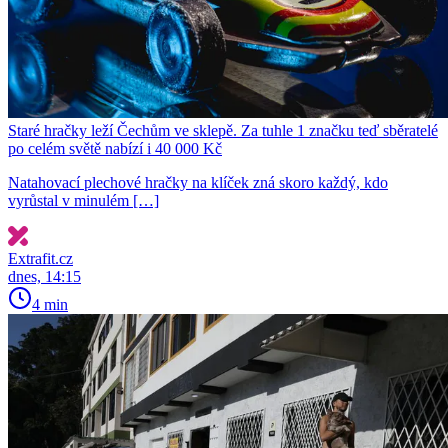
Staré hračky leží Čechům ve sklepě. Za tuhle 1 značku teď sběratelé
po celém světě nabízí i 40 000 Kč
Natahovací plechové hračky na klíček zná skoro každý, kdo
vyrůstal v minulém […]
Extrafit.cz
dnes, 14:15
4 min