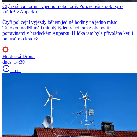
Čtyřikrát za hodinu v jednom obchodě. Policie řešila pokusy o
krádež v Auparku
Čtyři policejní výjezdy během jediné hodiny na jedno místo.
Takovou neděli měli minulý týden v jednom z obchodů s
potravinami v hradeckém Auparku. Hlídka tam byla přivolána kvůli
pokusům o krádež.
Hradecká Drbna
dnes, 14:30
1 min