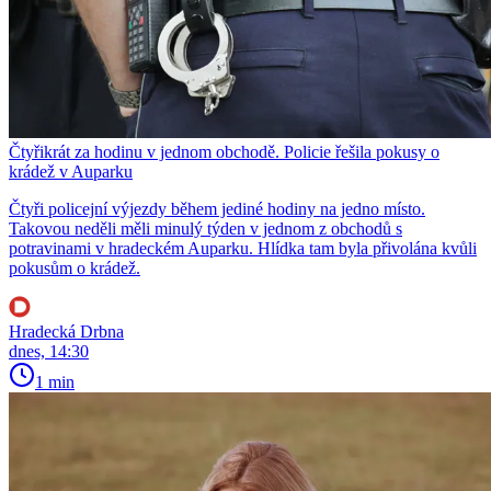
Čtyřikrát za hodinu v jednom obchodě. Policie řešila pokusy o
krádež v Auparku
Čtyři policejní výjezdy během jediné hodiny na jedno místo.
Takovou neděli měli minulý týden v jednom z obchodů s
potravinami v hradeckém Auparku. Hlídka tam byla přivolána kvůli
pokusům o krádež.
Hradecká Drbna
dnes, 14:30
1 min