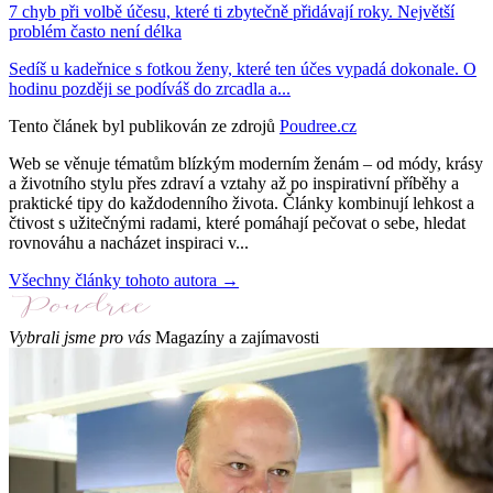
7 chyb při volbě účesu, které ti zbytečně přidávají roky. Největší
problém často není délka
Sedíš u kadeřnice s fotkou ženy, které ten účes vypadá dokonale. O
hodinu později se podíváš do zrcadla a...
Tento článek byl publikován ze zdrojů
Poudree.cz
Web se věnuje tématům blízkým moderním ženám – od módy, krásy
a životního stylu přes zdraví a vztahy až po inspirativní příběhy a
praktické tipy do každodenního života. Články kombinují lehkost a
čtivost s užitečnými radami, které pomáhají pečovat o sebe, hledat
rovnováhu a nacházet inspiraci v...
Všechny články tohoto autora →
Vybrali jsme pro vás
Magazíny a zajímavosti