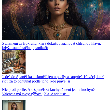
5 znamení zvěrokruhu, která dokážou zachovat chladnou hlavu,
když ostatní začínají panikařit
Jedeš do Španělska a skončíš jen u paelly a sangrie? 10 věcí, které
stojí za to ochutnat podle toho, kde právě jsi
Nic proti paelle. Ale španělská kuchyně není jedna kuchyně.
Valencia má svoje rýžová jídla, Andalusie...