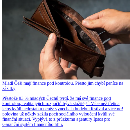
Mladí Češi mají finance pod kontrolou. Přesto jim chybí peníze na
zážitky
Přestože 83 % mladých Čechů tvrdí, že má své finance pod
kontrolou, realita jejich rozpočtů bývá složitější. Více než třetina
letos kvůli nedostatku peněz vynechala hudební festival a více než
polovina už někdy zažila pocit sociálního vyloučení kvůli své
finanční situaci. Vyplývá to z průzkumu agentury Ipsos pro
Garanční systém finančního trhu.