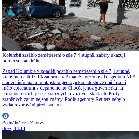
Kolumbii zasáhlo zemětřesení o síle 7,4 stupně, záběry ukazují
bortící se katedrálu
Západ Kolumbie v pondělí postihlo zemětřesení o síle 7,4 stupně,
které bylo cítit i v Ekvádoru a v Panamě, informovala agentura AFP
s odvoláním na kolumbijskou geologickou službu. Zemětřesení
mělo epicentrum v departementu Chocó, jehož guvernérka na
sociálních sítích píše o zraněných a vážných škodách. Počty
zraněných zatím nejsou známy. Podle agentury Reuters nebylo
vydáno varování před tsunami.
Aktuálně.cz - Zprávy
dnes, 14:14