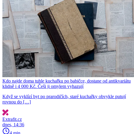
Kdo najde doma tuhle kuchařku po babičce, dostane od antikvariátu
klidně i 4 000 Kč. Češi ji omylem vyhazují
Když se vyklízí byt po prarodičích, staré kuchařky obvykle putují
rovnou do […]
Extrafit.cz
dnes, 14:36
4 min