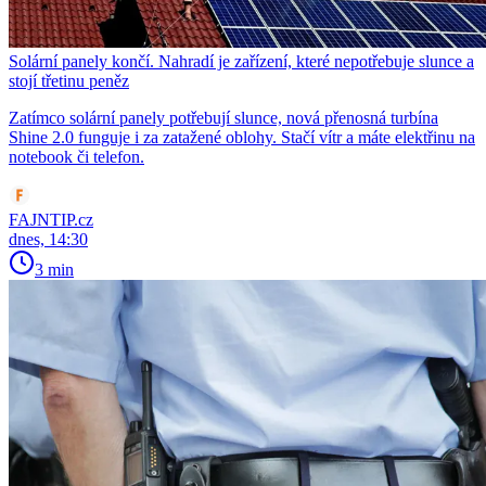
Solární panely končí. Nahradí je zařízení, které nepotřebuje slunce a
stojí třetinu peněz
Zatímco solární panely potřebují slunce, nová přenosná turbína
Shine 2.0 funguje i za zatažené oblohy. Stačí vítr a máte elektřinu na
notebook či telefon.
FAJNTIP.cz
dnes, 14:30
3 min