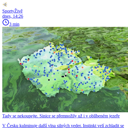
SportyŽivě
dnes, 14:26
3 min
Tady se nekoupejte. Sinice se přemnožily už i v oblíbeném jezeře
V Česku kulminuje další vlna silných veder. Instinkt velí zchladit se