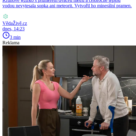
Kruhové jezírko s průměrem dvaceti metrů a celoročně teplou
vodou nevytesala sopka ani meteorit. Vytvořil ho minerální pramen.
VědaŽivě.cz
dnes, 14:23
3 min
Reklama