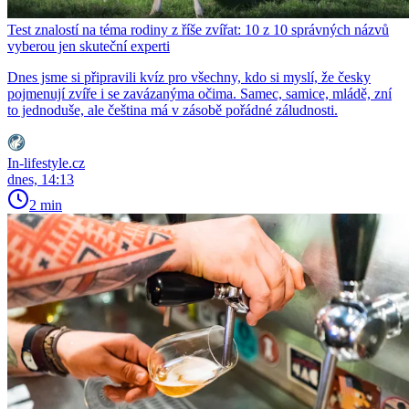
Test znalostí na téma rodiny z říše zvířat: 10 z 10 správných názvů
vyberou jen skuteční experti
Dnes jsme si připravili kvíz pro všechny, kdo si myslí, že česky
pojmenují zvíře i se zavázanýma očima. Samec, samice, mládě, zní
to jednoduše, ale čeština má v zásobě pořádné záludnosti.
In-lifestyle.cz
dnes, 14:13
2 min