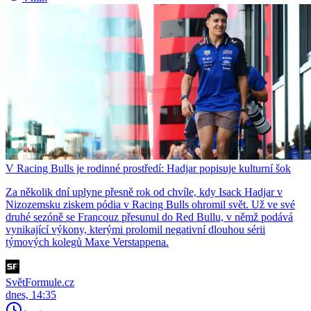
V Racing Bulls je rodinné prostředí: Hadjar popisuje kulturní šok
Za několik dní uplyne přesně rok od chvíle, kdy Isack Hadjar v
Nizozemsku ziskem pódia v Racing Bulls ohromil svět. Už ve své
druhé sezóně se Francouz přesunul do Red Bullu, v němž podává
vynikající výkony, kterými prolomil negativní dlouhou sérii
týmových kolegů Maxe Verstappena.
SvětFormule.cz
dnes, 14:35