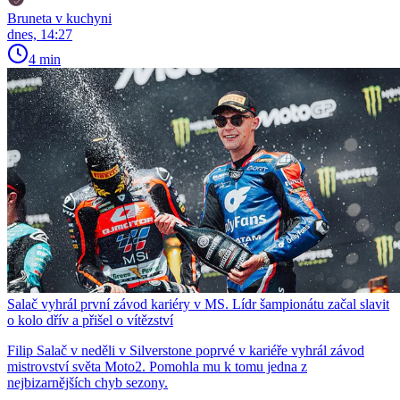
Bruneta v kuchyni
dnes, 14:27
4 min
Salač vyhrál první závod kariéry v MS. Lídr šampionátu začal slavit
o kolo dřív a přišel o vítězství
Filip Salač v neděli v Silverstone poprvé v kariéře vyhrál závod
mistrovství světa Moto2. Pomohla mu k tomu jedna z
nejbizarnějších chyb sezony.