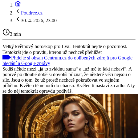
Poudree.cz
30. 4. 2026, 23:00
3 min
Velký květnový horoskop pro Lva: Tentokrát nejde o pozornost.
Tentokrát jde o pravdu, kterou už nechceš přehlížet
Přidejte si obsah Centrum.cz do oblíbených zdrojů pro Google
hledání a Google zprávy
Sedíš někde mezi „já to zvládnu sama“ a „už mě to fakt nebaví“. A
poprvé po dlouhé době si dovolíš přiznat, že některé věci nejsou o
síle. Jsou o tom, že už prostě nechceš pokračovat ve stejném
příběhu. Květen tě nehodí do chaosu. Květen ti nastaví zrcadlo. A ty
se do něj tentokrát opravdu podíváš.