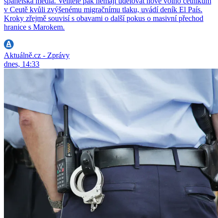
španělská média. Velitelé pak nemají udělovat nové volno četníkům
v Ceutě kvůli zvýšenému migračnímu tlaku, uvádí deník El País.
Kroky zřejmě souvisí s obavami o další pokus o masivní přechod
hranice s Marokem.
Aktuálně.cz - Zprávy
dnes, 14:33